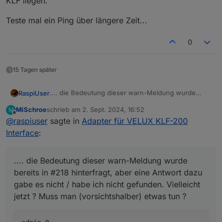
KLF liegen.
neugestartet werden. Ein Neustart der KLF
200 bringt keine Verbesserung.
Teste mal ein Ping über längere Zeit...
0
15 Tagen später
.... die Bedeutung dieser warn-Meldung wurde
RaspiUser
bereits in #218 hinterfragt, aber eine Antwort dazu
MiSchroe
schrieb am
2. Sept. 2024, 16:52
M
gabe es nicht / habe ich nicht gefunden. Vielleicht
admin.0

zuletzt editiert von
Offline
@
raspiuser
sagte in
Adapter für VELUX KLF-200
jetzt ? Muss man (vorsichtshalber) etwas tun ?
Interface
:
.... die Bedeutung dieser warn-Meldung wurde
bereits in #218 hinterfragt, aber eine Antwort dazu
gabe es nicht / habe ich nicht gefunden. Vielleicht
jetzt ? Muss man (vorsichtshalber) etwas tun ?