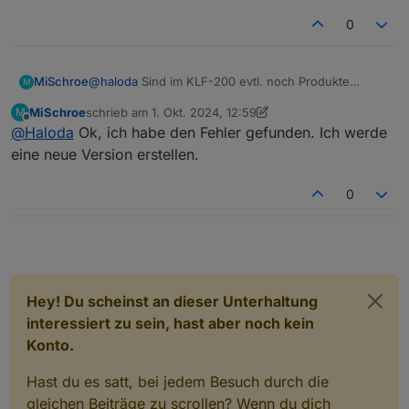
0
@
haloda
Sind im KLF-200 evtl. noch Produkte
MiSchroe
M
hinterlegt, die nicht mehr vorhanden sind? Das
MiSchroe
schrieb am
1. Okt. 2024, 12:59
M
kommt z.B. vor, wenn Teile getauscht wurden. Dann
Viele Grüße
zuletzt editiert von MiSchroe
10. Jan. 2024, 14:59
Offline
@
Haloda
Ok, ich habe den Fehler gefunden. Ich werde
sind die Produkte noch da und beim Versuch, den
Michael
Status der Produkte abzufragen, dauert es an
eine neue Version erstellen.
diesem Punkt einfach sehr lange, bis das KLF-200
zurückmeldet, dass es keine Antwort bekommt. In
0
Summe führt das dann dazu, dass der ioBroker den
Adapter terminiert. Die Lösung wäre dann, das oder
die fehlenden Produkte aus dem KLF-200 zu
entfernen.
Oder hast Du evtl. sehr viele Produkte? Evtl. dauert
das Auslesen dann einfach zu lange.
Hey! Du scheinst an dieser Unterhaltung
Kannst Du evtl. ein Log vom Adapter-Start posten?
interessiert zu sein, hast aber noch kein
Danke.
Konto.
Hast du es satt, bei jedem Besuch durch die
gleichen Beiträge zu scrollen? Wenn du dich