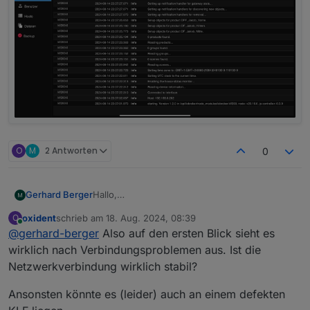
O
M
2 Antworten
0
Hallo,
Gerhard Berger
erstmal danke an die Entwickler vom Interface.
oxident
schrieb am
18. Aug. 2024, 08:39
O
Ich teste diesen seit 2 Tagen, derzeit mit
Habt ihr sonst noch Ideen danke.
zuletzt editiert von
Online
@
gerhard-berger
Also auf den ersten Blick sieht es
durchwachsenen Ergebnis bei mir. Folgendes
Problem:
wirklich nach Verbindungsproblemen aus. Ist die
Der Adapter verliert immer wieder die
Netzwerkverbindung wirklich stabil?
Verbindung zur KLF 200. Ein manuelles
neustarten des Adapter bringt manchmal
Ansonsten könnte es (leider) auch an einem defekten
ablöse, machnmal muss aber auch der host