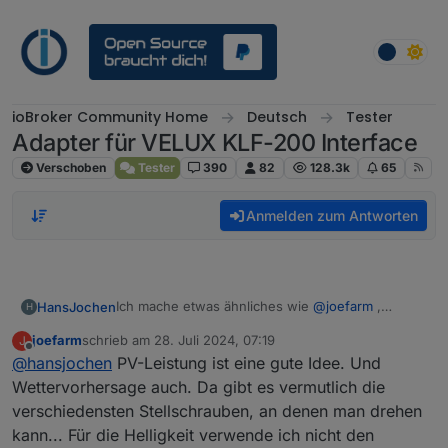
Weiter zum Inhalt
ioBroker Community Home
Deutsch
Tester
Adapter für VELUX KLF-200 Interface
Verschoben
Tester
390
82
128.3k
65
Anmelden zum Antworten
Ich mache etwas ähnliches wie
@
joefarm
,
HansJochen
H
allerdings auf Basis der
Außentemperatur
, die
joefarm
schrieb am
28. Juli 2024, 07:19
J
dasWetter.de
über den zugehörigen Adapter
Die Wettervorhersage zu diesem späten
zuletzt editiert von
Offline
@
hansjochen
PV-Leistung ist eine gute Idee. Und
meldet. Ich habe einen konfigurierbaren
Zeitpunkt ist ziemlich präzise. Um die Helligkeit
Schwellwert für jedes Dachfenster und eine
einzubeziehen, könnte man den PV Ertrag mit
Wettervorhersage auch. Da gibt es vermutlich die
konfigurierbare Uhrzeit. Zur genannten Uhrzeit
berücksichtigen. Von Eurer eigenen Anlage könnt
verschiedensten Stellschrauben, an denen man drehen
(je nach Ausrichung 9:30 oder 11:30) schaue ich
Ihr sicher gut einschätzen, wie die
kann... Für die Helligkeit verwende ich nicht den
den Wetterbericht an. Wenn die
Sonneneinstrahlung abhängig vom PV Ertrag ist.