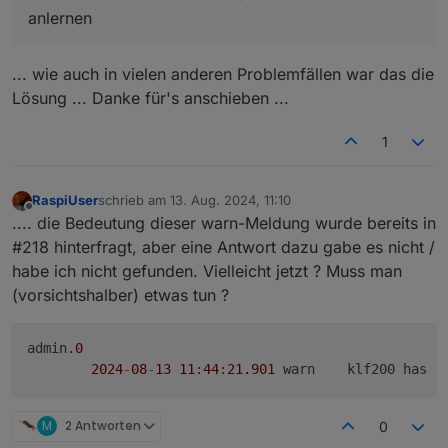
anlernen
hatte ... welcher Netzknoten ?!
... wie auch in vielen anderen Problemfällen war das die
Lösung ... Danke für's anschieben ...
1
RaspiUser
schrieb am
13. Aug. 2024, 11:10
zuletzt editiert von
Offline
.... die Bedeutung dieser warn-Meldung wurde bereits in
#218 hinterfragt, aber eine Antwort dazu gabe es nicht /
habe ich nicht gefunden. Vielleicht jetzt ? Muss man
(vorsichtshalber) etwas tun ?
admin.
0
2024
-
08
-
13
11
:
44
:
21.901
	warn	klf200 h
M
2 Antworten
0