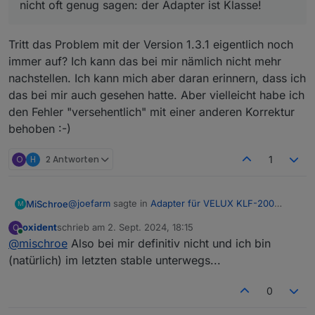
nicht oft genug sagen: der Adapter ist Klasse!
Tritt das Problem mit der Version 1.3.1 eigentlich noch
immer auf? Ich kann das bei mir nämlich nicht mehr
nachstellen. Ich kann mich aber daran erinnern, dass ich
das bei mir auch gesehen hatte. Aber vielleicht habe ich
den Fehler "versehentlich" mit einer anderen Korrektur
behoben :-)
O
H
2 Antworten
1
@
joefarm
sagte in
Adapter für VELUX KLF-200
MiSchroe
M
Interface
:
oxident
schrieb am
2. Sept. 2024, 18:15
O
zuletzt editiert von
Online
@
mischroe
Also bei mir definitiv nicht und ich bin
Mir ist gerade noch etwas aufgefallen: nach
einem "RefreshLimitations" geht
(natürlich) im letzten stable unterwegs...
Tritt das Problem mit der Version 1.3.1 eigentlich noch
"CurrentPosition" auf 100%...
immer auf? Ich kann das bei mir nämlich nicht mehr
0
nachstellen. Ich kann mich aber daran erinnern, dass
Auch wenn noch nicht alles klappt: Ich kann es
ich das bei mir auch gesehen hatte. Aber vielleicht
nicht oft genug sagen: der Adapter ist Klasse!