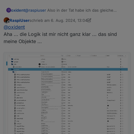
oxident
@
raspiuser
Also in der Tat habe ich das gleiche
O
Problem beim Aufruf von "refreshProduct". Aber
RaspiUser
schrieb am
6. Aug. 2024, 13:04
dadurch bisher keine Nachteile gesehen. Ich dachte
zuletzt editiert von RaspiUser
8. Juni 2024, 18:08
Offline
@
oxident
immer, vielleicht gibt's da nix zu "refreshen".
Aha ... die Logik ist mir nicht ganz klar ... das sind
meine Objekte ...