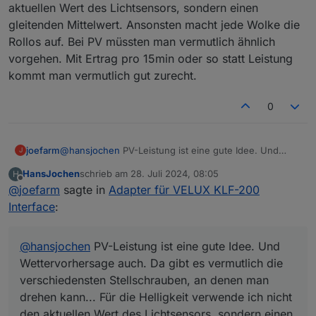
aktuellen Wert des Lichtsensors, sondern einen
Tageshöchsttemperatur über 23°C steigt,
Für mich funktioniert diese einfache zeit- und
schließe ich den Laden auf 90%. Am späten
temperaturbasierte Regelung aber recht gut.
gleitenden Mittelwert. Ansonsten macht jede Wolke die
Nachmittag fahre ich dann wieder hoch.
Rollos auf. Bei PV müssten man vermutlich ähnlich
vorgehen. Mit Ertrag pro 15min oder so statt Leistung
kommt man vermutlich gut zurecht.
0
joefarm
@
hansjochen
PV-Leistung ist eine gute Idee. Und
J
Wettervorhersage auch. Da gibt es vermutlich die
HansJochen
schrieb am
28. Juli 2024, 08:05
H
verschiedensten Stellschrauben, an denen man
zuletzt editiert von
Offline
@
joefarm
sagte in
Adapter für VELUX KLF-200
drehen kann... Für die Helligkeit verwende ich nicht
den aktuellen Wert des Lichtsensors, sondern einen
Interface
:
gleitenden Mittelwert. Ansonsten macht jede Wolke
die Rollos auf. Bei PV müssten man vermutlich ähnlich
vorgehen. Mit Ertrag pro 15min oder so statt Leistung
@
hansjochen
PV-Leistung ist eine gute Idee. Und
kommt man vermutlich gut zurecht.
Wettervorhersage auch. Da gibt es vermutlich die
verschiedensten Stellschrauben, an denen man
drehen kann... Für die Helligkeit verwende ich nicht
den aktuellen Wert des Lichtsensors, sondern einen