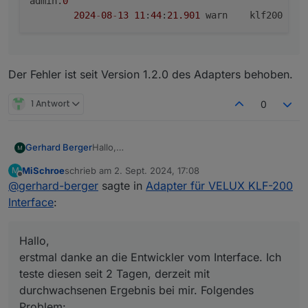
admin.
0
2024
-
08
-
13
11
:
44
:
21.901
	warn	klf200
Der Fehler ist seit Version 1.2.0 des Adapters behoben.
1 Antwort
0
Hallo,
Gerhard Berger
erstmal danke an die Entwickler vom Interface.
MiSchroe
schrieb am
2. Sept. 2024, 17:08
M
Ich teste diesen seit 2 Tagen, derzeit mit
Habt ihr sonst noch Ideen danke.
zuletzt editiert von
Offline
@
gerhard-berger
sagte in
Adapter für VELUX KLF-200
durchwachsenen Ergebnis bei mir. Folgendes
Problem:
Interface
:
Der Adapter verliert immer wieder die
Verbindung zur KLF 200. Ein manuelles
neustarten des Adapter bringt manchmal
Hallo,
ablöse, machnmal muss aber auch der host
erstmal danke an die Entwickler vom Interface. Ich
neugestartet werden. Ein Neustart der KLF
teste diesen seit 2 Tagen, derzeit mit
200 bringt keine Verbesserung.
durchwachsenen Ergebnis bei mir. Folgendes
Problem: