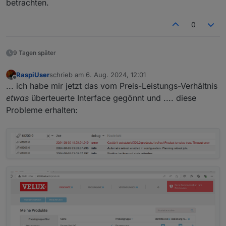
betrachten.
0
9 Tagen später
RaspiUser
schrieb am
6. Aug. 2024, 12:01
zuletzt editiert von
Offline
... ich habe mir jetzt das vom Preis-Leistungs-Verhältnis
etwas
überteuerte Interface gegönnt und .... diese
Probleme erhalten: