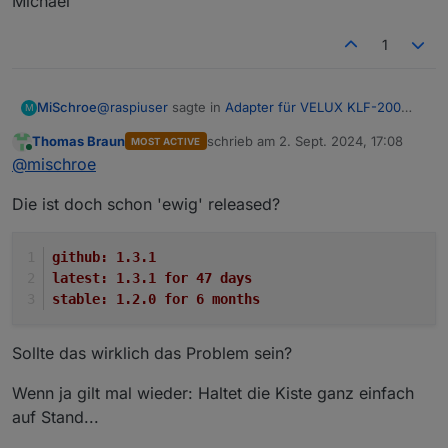
Michael
1
@
raspiuser
sagte in
Adapter für VELUX KLF-200
MiSchroe
M
Interface
:
Thomas Braun
schrieb am
2. Sept. 2024, 17:08
MOST ACTIVE
zuletzt editiert von
Online
.... die Bedeutung dieser warn-Meldung wurde
@
mischroe
bereits in #218 hinterfragt, aber eine Antwort
Der Fehler ist seit Version 1.2.0 des Adapters
dazu gabe es nicht / habe ich nicht gefunden.
Die ist doch schon 'ewig' released?
behoben.
Vielleicht jetzt ? Muss man (vorsichtshalber)
etwas tun ?
github:	1.3.1
admin.0

latest:	1.3.1 for 47 days
stable:	1.2.0 for 6 months
Sollte das wirklich das Problem sein?
Wenn ja gilt mal wieder: Haltet die Kiste ganz einfach
auf Stand...