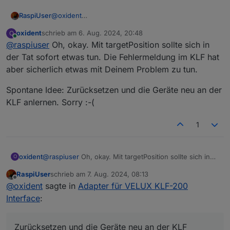
@
oxident
RaspiUser
Aha ... die Logik ist mir nicht ganz klar ... das sind
oxident
schrieb am
6. Aug. 2024, 20:48
O
meine Objekte ...
zuletzt editiert von
Online
@
raspiuser
Oh, okay. Mit targetPosition sollte sich in
der Tat sofort etwas tun. Die Fehlermeldung im KLF hat
aber sicherlich etwas mit Deinem Problem zu tun.
Spontane Idee: Zurücksetzen und die Geräte neu an der
KLF anlernen. Sorry :-(
1
@
raspiuser
Oh, okay. Mit targetPosition sollte sich in
oxident
O
der Tat sofort etwas tun. Die Fehlermeldung im KLF hat
RaspiUser
schrieb am
7. Aug. 2024, 08:13
aber sicherlich etwas mit Deinem Problem zu tun.
Spontane Idee: Zurücksetzen und die Geräte neu an
zuletzt editiert von
Ich bin / war der Meining, dass mit "targetPosition"
Offline
@
oxident
sagte in
Adapter für VELUX KLF-200
der KLF anlernen. Sorry :-(
EDIT: ... ich werde erstmal die Doku. durchlesen
das Fenster bewegt wird ... da tut sich aber nix.
Interface
:
bevor ich hier weiter frage ...
EDIT: ... ich komme nicht weiter ... dieser Befehl
sollte das Rollo / Fenster doch bewegen, oder ?
Zurücksetzen und die Geräte neu an der KLF
Dieser Fehler kam als ich auf "Identfizieren" geklickt