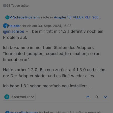
habe ich den Fehler "versehentlich" mit einer
28 Tagen später
anderen Korrektur behoben :-)
@
joefarm
sagte in
Adapter für VELUX KLF-200
MiSchroe
M
Interface
:
Haloda
schrieb am
30. Sept. 2024, 15:03
H
zuletzt editiert von
Offline
@
mischroe
Hi; bei mir tritt mit 1.3.1 definitiv noch ein
Mir ist gerade noch etwas aufgefallen: nach
einem "RefreshLimitations" geht
Problem auf.
Tritt das Problem mit der Version 1.3.1 eigentlich noch
"CurrentPosition" auf 100%...
immer auf? Ich kann das bei mir nämlich nicht mehr
Ich bekomme immer beim Starten des Adapters
nachstellen. Ich kann mich aber daran erinnern, dass
Auch wenn noch nicht alles klappt: Ich kann es
"terminated (adapter_requested_termination): error:
ich das bei mir auch gesehen hatte. Aber vielleicht
nicht oft genug sagen: der Adapter ist Klasse!
habe ich den Fehler "versehentlich" mit einer
timeout error".
anderen Korrektur behoben :-)
Hatte vorher 1.2.0. Bin nun zurück auf 1.3.0 und siehe
da: Der Adapter startet und es läuft wieder alles.
Ich habe 1.3.1 schon mehrfach neu installiert....
M
2 Antworten
0
@
mischroe
Hi; bei mir tritt mit 1.3.1 definitiv noch ein
Haloda
H