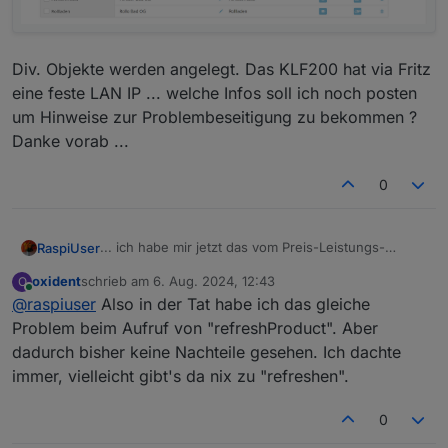
Div. Objekte werden angelegt. Das KLF200 hat via Fritz
eine feste LAN IP ... welche Infos soll ich noch posten
um Hinweise zur Problembeseitigung zu bekommen ?
Danke vorab ...
0
... ich habe mir jetzt das vom Preis-Leistungs-
RaspiUser
Verhältnis
etwas
überteuerte Interface gegönnt und
oxident
schrieb am
6. Aug. 2024, 12:43
O
.... diese Probleme erhalten:
zuletzt editiert von
Online
@
raspiuser
Also in der Tat habe ich das gleiche
Problem beim Aufruf von "refreshProduct". Aber
Div. Objekte werden angelegt. Das KLF200 hat via
dadurch bisher keine Nachteile gesehen. Ich dachte
Fritz eine feste LAN IP ... welche Infos soll ich noch
immer, vielleicht gibt's da nix zu "refreshen".
posten um Hinweise zur Problembeseitigung zu
bekommen ?
Danke vorab ...
0