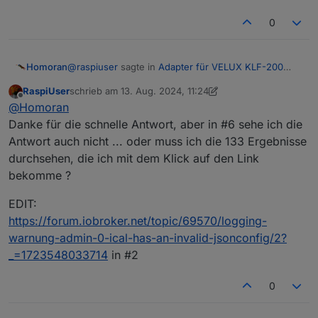
0
@
raspiuser
sagte in
Adapter für VELUX KLF-200
Homoran
Interface
:
RaspiUser
schrieb am
13. Aug. 2024, 11:24
zuletzt editiert von RaspiUser
Offline
Vielleicht jetzt ?
@
Homoran
Danke für die schnelle Antwort, aber in #6 sehe ich die
Antwort auch nicht ... oder muss ich die 133 Ergebnisse
https://forum.iobroker.net/search?term=has an
invalid
durchsehen, die ich mit dem Klick auf den Link
jsonConfig&in=titlesposts&matchWords=all&sortBy=ti
u.a. #6
bekomme ?
mestamp&sortDirection=desc&showAs=posts
EDIT:
https://forum.iobroker.net/topic/69570/logging-
warnung-admin-0-ical-has-an-invalid-jsonconfig/2?
_=1723548033714
in #2
0