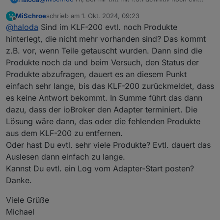
Problem auf.
MiSchroe
schrieb am
1. Okt. 2024, 09:23
M
Ich bekomme immer beim Starten des Adapters
zuletzt editiert von
Offline
@
haloda
Sind im KLF-200 evtl. noch Produkte
"terminated (adapter_requested_termination): error:
timeout error".
Hatte vorher 1.2.0. Bin nun zurück auf 1.3.0 und siehe
hinterlegt, die nicht mehr vorhanden sind? Das kommt
da: Der Adapter startet und es läuft wieder alles.
z.B. vor, wenn Teile getauscht wurden. Dann sind die
Ich habe 1.3.1 schon mehrfach neu installiert....
Produkte noch da und beim Versuch, den Status der
Produkte abzufragen, dauert es an diesem Punkt
einfach sehr lange, bis das KLF-200 zurückmeldet, dass
es keine Antwort bekommt. In Summe führt das dann
dazu, dass der ioBroker den Adapter terminiert. Die
Lösung wäre dann, das oder die fehlenden Produkte
aus dem KLF-200 zu entfernen.
Oder hast Du evtl. sehr viele Produkte? Evtl. dauert das
Auslesen dann einfach zu lange.
Kannst Du evtl. ein Log vom Adapter-Start posten?
Danke.
Viele Grüße
Michael