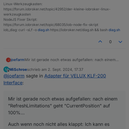
Linux-Werkzeugkasten:
https://forum.iobroker.net/topic/42952/der-kleine-iobroker-linux-
werkzeugkasten
NodeJS Fixer Skript:
https://forum.iobroker.net/topic/68035/iob-node-fix-skript
iob_diag: curl -sLf -o
diag.sh
https://iobroker.net/diag.sh && bash
diag.sh
0
Mir ist gerade noch etwas aufgefallen: nach einem
joefarm
J
"RefreshLimitations" geht "CurrentPosition" auf
MiSchroe
schrieb am
2. Sept. 2024, 17:37
M
100%...
Auch wenn noch nicht alles klappt: Ich kann es nicht
zuletzt editiert von
Offline
@
joefarm
sagte in
Adapter für VELUX KLF-200
oft genug sagen: der Adapter ist Klasse!
Interface
:
Mir ist gerade noch etwas aufgefallen: nach einem
"RefreshLimitations" geht "CurrentPosition" auf
100%...
Auch wenn noch nicht alles klappt: Ich kann es