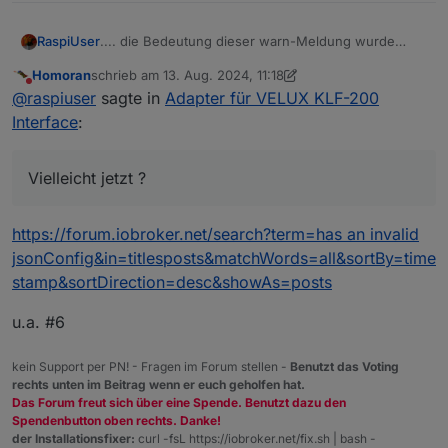
.... die Bedeutung dieser warn-Meldung wurde
RaspiUser
bereits in #218 hinterfragt, aber eine Antwort dazu
Homoran
schrieb am
13. Aug. 2024, 11:18
gabe es nicht / habe ich nicht gefunden. Vielleicht
admin.0

zuletzt editiert von Homoran
Nicht stören
@
raspiuser
sagte in
Adapter für VELUX KLF-200
jetzt ? Muss man (vorsichtshalber) etwas tun ?
Interface
:
Vielleicht jetzt ?
https://forum.iobroker.net/search?term=has an invalid
jsonConfig&in=titlesposts&matchWords=all&sortBy=time
stamp&sortDirection=desc&showAs=posts
u.a. #6
kein Support per PN! - Fragen im Forum stellen -
Benutzt das Voting
rechts unten im Beitrag wenn er euch geholfen hat.
Das Forum freut sich über eine Spende. Benutzt dazu den
Spendenbutton oben rechts. Danke!
der Installationsfixer:
curl -fsL https://iobroker.net/fix.sh | bash -