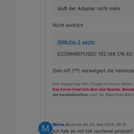
läuft der Adapter nicht mehr
klf200.0

2026-05-24 07:07:26.41
Nicht wirklich
klf200.0

2026-05-24 07:07:26.41
@
Micha-3
sagte
:
klf200.0

2026-05-24 07:07:26.41
ECONNREFUSED 192.168.178.42:
klf200.0

2026-05-24 07:07:26.4
Dein klf (??) verweigert die Verbin
klf200.0

2026-05-24 07:07:26.4
kein Support per PN! - Fragen im Forum stellen
Das Forum freut sich über eine Spende. Benut
der Installationsfixer:
klf200.0

curl -fsL https://iobroker.n
2026-05-24 07:07:26.40
klf200.0

Micha 3
schrieb am
24. Mai 2026, 06:15
M
zuletzt editiert von
ich hab es mit HA nochmal probiert 