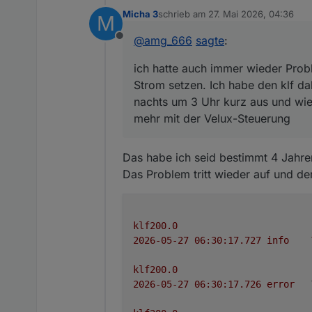
setzen. Ich habe den klf da
Micha 3
schrieb am
27. Mai 2026, 04:36
M
aus und wieder an. Sicher 
zuletzt editiert von
@
amg_666
sagte
:
Offline
ich hatte auch immer wieder Probl
Strom setzen. Ich habe den klf da
nachts um 3 Uhr kurz aus und wie
mehr mit der Velux-Steuerung
Das habe ich seid bestimmt 4 Jahre
Das Problem tritt wieder auf und de
klf200.0
2026-05-27 06:30:17.727	
info
klf200.0
2026-05-27 06:30:17.726	
error