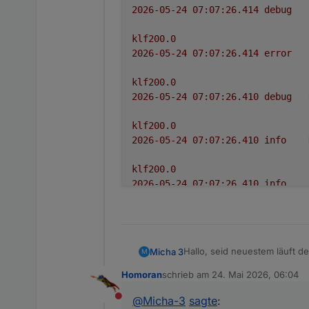
2026-05-24 07:07:26.414	
debug
klf200.0
2026-05-24 07:07:26.414	
error
klf200.0
2026-05-24 07:07:26.410	
debug
klf200.0
2026-05-24 07:07:26.410	
info
klf200.0
2026-05-24 07:07:26.410	
info
klf200.0
2026-05-24 07:07:26.408	
debug
Hallo, seid neuestem läuft de
Micha 3
M
klf200.0
lang ohne Probleme. Bin ich
2026-05-24 07:07:26.398	
info
Homoran
schrieb am
24. Mai 2026, 06:04
Der Adapter Verbindet sich 
zuletzt editiert von
klf200.0

@
Micha-3
sagte
:
Nicht stören
2026-05-24 07:07:26.41