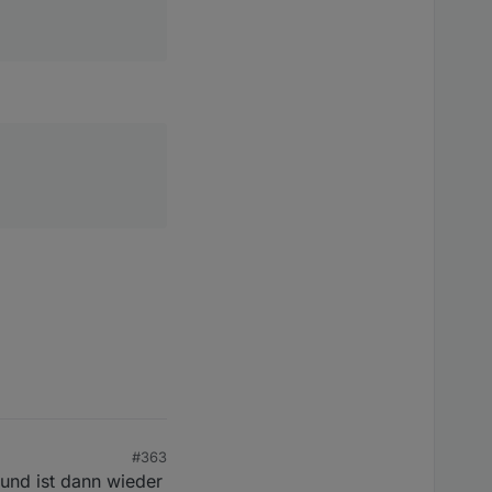
 at TCPConnectWrap.afterConnect [as oncomplete] (node:n
0

ules/klf-200-api/dist/cjs/index.js

#363
 und ist dann wieder