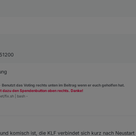
4	debug	Error: connect ECONNREFUSED 192.168.178.42:51200
4	error	Error: connect ECONNREFUSED 192.168.178.42:5120
0	debug	Regular login.

51200
10	info	Host: 192.168.178.42

dung
10	info	klf-200-api version: 5.0.2

 -
Benutzt das Voting rechts unten im Beitrag wenn er euch geholfen hat.
zt dazu den Spendenbutton oben rechts. Danke!
et/fix.sh | bash -
8	debug	klf-200-api found in path /opt/iobroker/node_mod
und komisch ist, die KLF verbindet sich kurz nach Neustart