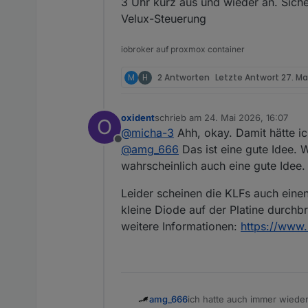
3 Uhr kurz aus und wieder an. Sich
Velux-Steuerung
iobroker auf proxmox container
M
H
2 Antworten
Letzte Antwort
27. Ma
oxident
schrieb am
24. Mai 2026, 16:07
O
zuletzt editiert von
@
micha-3
Ahh, okay. Damit hätte ich
Offline
@
amg_666
Das ist eine gute Idee. W
wahrscheinlich auch eine gute Idee.
Leider scheinen die KLFs auch einen
kleine Diode auf der Platine durchbr
weitere Informationen:
https://www.
amg_666
ich hatte auch immer wieder