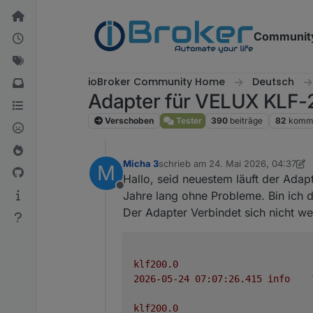
Weiter zum Inhalt
Communit
ioBroker Community Home
Deutsch
Adapter für VELUX KLF-2
Verschoben
Tester
390
beiträge
82
komme
Micha 3
schrieb am
24. Mai 2026, 04:37
M
zuletzt editiert von Micha 3
Hallo, seid neuestem läuft der Adapt
Offline
Jahre lang ohne Probleme. Bin ich 
Der Adapter Verbindet sich nicht w
klf200.0
2026-05-24 07:07:26.415	
info
klf200.0