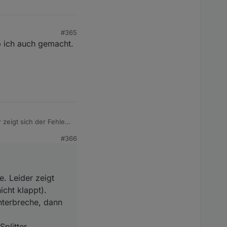
#365
b ich auch gemacht.
r zeigt sich der Fehler
#366
e, dann tritt der
tig und das KLF-Modul
automatisieren) und
h der AP nach dem
e. Leider zeigt
icht klappt).
nterbreche, dann
plitter