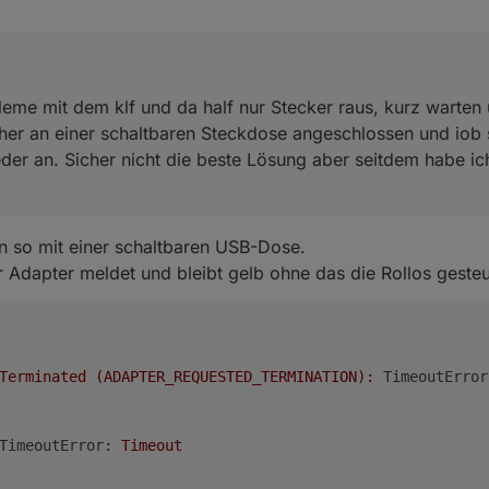
her an einer schaltbaren Steckdose angeschlossen und iob schaltet die
nicht die beste Lösung aber seitdem habe ich keine Probleme mehr mit 
eme mit dem klf und da half nur Stecker raus, kurz warten
her an einer schaltbaren Steckdose angeschlossen und iob s
der an. Sicher nicht die beste Lösung aber seitdem habe i
n so mit einer schaltbaren USB-Dose.
r Adapter meldet und bleibt gelb ohne das die Rollos geste
Terminated
(ADAPTER_REQUESTED_TERMINATION):
TimeoutError
TimeoutError:
Timeout