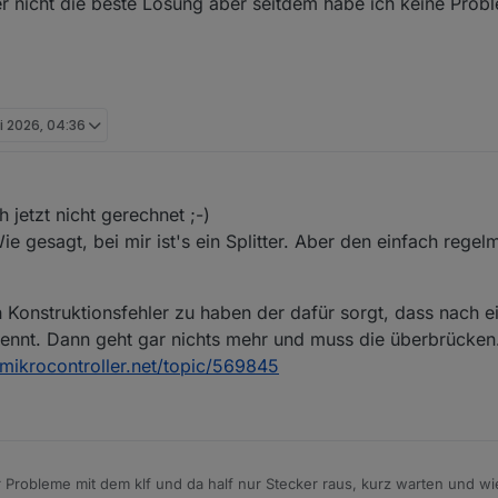
er nicht die beste Lösung aber seitdem habe ich keine Prob
i 2026, 04:36
 jetzt nicht gerechnet ;-)
ie gesagt, bei mir ist's ein Splitter. Aber den einfach regelm
 Konstruktionsfehler zu haben der dafür sorgt, dass nach e
ennt. Dann geht gar nichts mehr und muss die überbrücken. F
mikrocontroller.net/topic/569845
 Probleme mit dem klf und da half nur Stecker raus, kurz warten und w