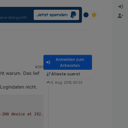
Anmelden zum
Antworten
#361
cht warum. Das lief
Älteste zuerst
6. Aug. 2018, 00:02
Logindaten nicht.
-200
device
at
192.168
.178
.42
failed.