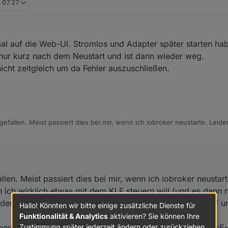
, 07:27
l auf die Web-UI. Stromlos und Adapter später starten ha
nur kurz nach dem Neustart und ist dann wieder weg.
nicht zeitgleich um da Fehler auszuschließen.
fgefallen. Meist passiert dies bei mir, wenn ich iobroker neustarte. Leide
ich etwas mit dem KLF steuern will (und es dann nicht klappt).
Gründen die Netzwerkverbindung zwischen iobroker und KLF unterbrech
erbindung beim Beenden (Herunterfahren, Adapter-Neustart) nicht rich
er zu beenden, den KLF stromlos zu machen (kann ich dank PoE-Splitter 
steht noch.
 an sich denn noch irgendwelche Lebenszeichen von sich? Öffnet sic
dapter neu zu starten.
ngen?
llen. Meist passiert dies bei mir, wenn ich iobroker neustart
n ich wirklich etwas mit dem KLF steuern will (und es dann n
den die Netzwerkverbindung zwischen iobroker und KLF u
Hallo! Könnten wir bitte einige zusätzliche Dienste für
Funktionalität & Analytics
aktivieren? Sie können Ihre
Zustimmung später jederzeit ändern oder zurückziehen.
u beenden, den KLF stromlos zu machen (kann ich dank PoE-S