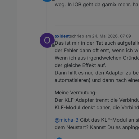
Offline
weg. In IOB geht da garnix mehr. hab
oxident
schrieb am
24. Mai 2026, 07:09
O
zuletzt editiert von
Das ist mir in der Tat auch aufgefall
Offline
der Fehler dann oft erst, wenn ich w
Wenn ich aus irgendwelchen Gründe
der gleiche Effekt auf.
Dann hilft es nur, den Adapter zu 
automatisieren) und dann nach einer
Meine Vermutung:
Der KLF-Adapter trennt die Verbind
KLF-Modul denkt daher, die Verbind
@
micha-3
Gibt das KLF-Modul an si
dem Neustart? Kannst Du es anping