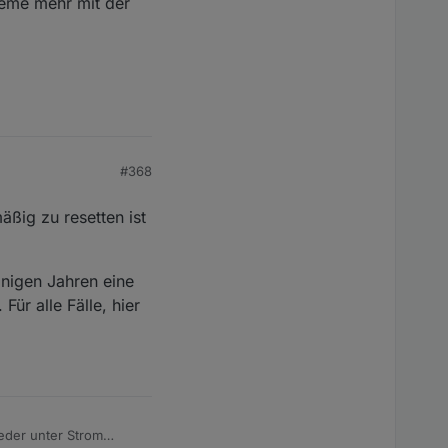
leme mehr mit der
#368
äßig zu resetten ist
inigen Jahren eine
ür alle Fälle, hier
ieder unter Strom