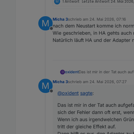
M
1 Antwort
Letzte Antwort
24. Mai 2026
Micha 3
schrieb am
24. Mai 2026, 07:16
M
zuletzt editiert von
nach dem Neustart komme ich norma
Offline
Wie geschrieben, in HA gehts auch 
Natürlich läuft HA und der Adapter 
Das ist mir in der Tat auch au
oxident
O
dann oft erst, wenn ich wirkl
Micha 3
schrieb am
24. Mai 2026, 07:27
M
Wenn ich aus irgendwelchen 
Meine Vermutung:
zuletzt editiert von
gleiche Effekt auf.
Der KLF-Adapter trennt die V
@
oxident
sagte
:
Offline
Dann hilft es nur, den Adapt
denkt daher, die Verbindung 
@
micha-3
Gibt das KLF-Modul
dann nach einer Minute den A
Neustart? Kannst Du es anpi
Das ist mir in der Tat auch aufgefa
sich der Fehler dann oft erst, wen
Wenn ich aus irgendwelchen Grün
tritt der gleiche Effekt auf.
Dann hilft es nur, den Adapter z