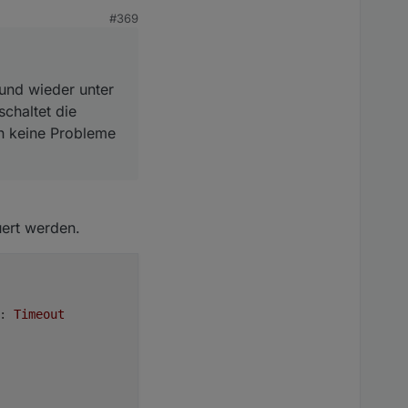
 nachts um 3 Uhr kurz
#369
der Velux-Steuerung
 und wieder unter
chaltet die
ch keine Probleme
uert werden.
:
Timeout