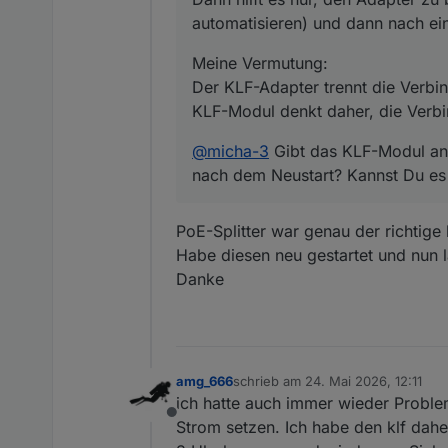
automatisieren) und dann nach ein
Meine Vermutung:
Der KLF-Adapter trennt die Verbi
KLF-Modul denkt daher, die Verbi
@
micha-3
Gibt das KLF-Modul an 
nach dem Neustart? Kannst Du es
PoE-Splitter war genau der richtige
Habe diesen neu gestartet und nun l
Danke
amg_666
schrieb am
24. Mai 2026, 12:11
zuletzt editiert von
ich hatte auch immer wieder Problem
Offline
Strom setzen. Ich habe den klf dahe