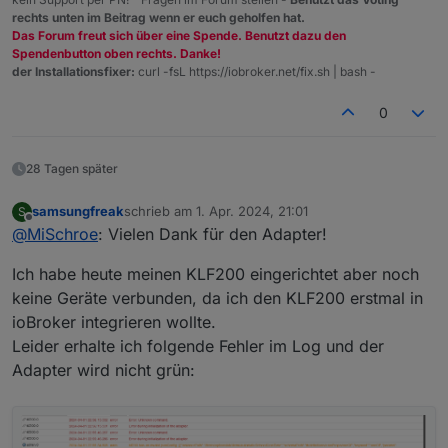
Frau auf eine separate FB besteht, :man-shrugging:
rechts unten im Beitrag wenn er euch geholfen hat.
und ich da eh Ersatz suchen muss ...
Bei dieser Gelegenheit habe ich festgestellt, dass
Das Forum freut sich über eine Spende. Benutzt dazu den
sich die VELUX Produktpalette weiter entwickelt hat
Spendenbutton oben rechts. Danke!
.... aus KLR 200 (nur noch teuer über Kleinanzeigen
Du hast nicht zufällig geplant deinen Adapter dahin
der Installationsfixer:
curl -fsL https://iobroker.net/fix.sh | bash -
zu bekommen) wurde KLR 300 (abgespeckte
gehend weiter zu entwickeln ?
Funktion, aber viel günstiger) und aus KLF 200 wird
0
(scheinbar ?) das KIG 300 Gateway (Einbindung für
Home Assistant
)
28 Tagen später
samsungfreak
schrieb am
1. Apr. 2024, 21:01
S
zuletzt editiert von
Offline
@
MiSchroe
: Vielen Dank für den Adapter!
Ich habe heute meinen KLF200 eingerichtet aber noch
keine Geräte verbunden, da ich den KLF200 erstmal in
ioBroker integrieren wollte.
Leider erhalte ich folgende Fehler im Log und der
Adapter wird nicht grün: