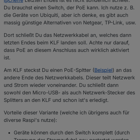
was für Hardware brauche ich denn dann dafür und
wie setze ich das um?
Du brauchst einen Switch, der PoE kann. Ich nutze z. B.
die Geräte von Ubiquiti, aber ich denke, es gibt auch
massig günstige Alternativen von Netgear, TP-Link, usw.
Dort schließt Du das Netzwerkkabel an, welches dann
letzten Endes beim KLF landen soll. Achte nur darauf,
dass PoE an diesem Anschluss auch wirklich aktiviert
ist.
Am KLF steckst Du einen PoE-Spltter (
Beispiel
) an das
andere Ende des Netzwerkkabels. Dieser teilt Netzwerk
und Strom wieder voneinander. Du schließt dann
sowohl den Micro-USB- als auch Netzwerk-Stecker des
Splitters an den KLF und schon ist's erledigt.
Vorteile dieser Variante (welche ich übrigens auch für
diverse Raspi's nutze):
Geräte können durch den Switch komplett (durch
Trennung der Stromzufuhr) neu gestartet werden