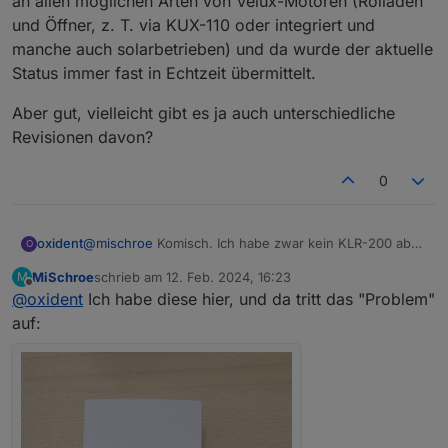
an allen möglichen Arten von Velux-Motoren (Rolläden
Status nicht aktualisiert.
und Öffner, z. T. via KUX-110 oder integriert und
Jetzt kann man sich z.B. über Blockly ein ganz
manche auch solarbetrieben) und da wurde der aktuelle
einfaches Skript bauen, welches für bestimmte
Produkte, bei mir wäre das ein Rollladen, z.B. alle
Status immer fast in Echtzeit übermittelt.
15min den Status aktualisiert.
Es gibt Nutzer, die das Feature angefragt hatten und
Aber gut, vielleicht gibt es ja auch unterschiedliche
ich konnte das mit meiner Fernbedienung
Revisionen davon?
nachvollziehen.
0
@
mischroe
Komisch. Ich habe zwar kein KLR-200 aber
oxident
O
insgesamt 8 von den "einfachen" KLI-
MiSchroe
schrieb am
12. Feb. 2024, 16:23
M
Fernbedienungen an allen möglichen Arten von Velux-
Aber gut, vielleicht gibt es ja auch unterschiedliche
zuletzt editiert von
Offline
@
oxident
Ich habe diese hier, und da tritt das "Problem"
Motoren (Rolläden und Öffner, z. T. via KUX-110 oder
Revisionen davon?
integriert und manche auch solarbetrieben) und da
auf:
wurde der aktuelle Status immer fast in Echtzeit
übermittelt.