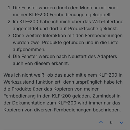
dann wieder von vorne los.
Fernbedienungsarten und der Refresh kommt bei
auch nicht habe ...) an die KFL 200 anlernen ?
Die Fenster wurden durch den Monteur mit einer
mir an allen Fenstern automatisch, wenn ich das
meiner KLR-200 Fernbedienungen gekoppelt.
Fenster über die Fernbedienung bewege. Am Typ
der Fernbedienung scheint es also nicht zu
Im KLF-200 habe ich mich über das Web-Interface
liegen. Ist jetzt vielleicht nicht so wichtig - wenn
angemeldet und dort auf Produktsuche geklickt.
es irgendwo nicht geht, gibt es ja jetzt die
Ohne weitere Interaktion mit den Fernbedienungen
Refresh Funktion.
wurden zwei Produkte gefunden und in die Liste
aufgenommen.
Die Fenster werden nach Neustart des Adapters
auch von diesem erkannt.
Was ich nicht weiß, ob das auch mit einem KLF-200 in
Werkszustand funktioniert, denn ursprünglich habe ich
die Produkte über das Kopieren von meiner
Fernbedienung in den KLF-200 geladen. Zumindest in
der Dokumentation zum KLF-200 wird immer nur das
Kopieren von diversen Fernbedienungen beschrieben.
0