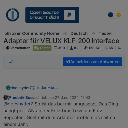
Weiter zum Inhalt
ioBroker Community Home
Deutsch
Tester
Adapter für VELUX KLF-200 Interface
Verschoben
Tester
390
82
128.5k
65
Anmelden zum Antworten
@
frederik-buss
docsnyder7
D
OK.. war der Meinung, dass matthias in seinem
Frederik Buss
schrieb am
27. Jan. 2024, 12:43
Video darauf verwiess, dass der LAN nur für die
aber letztlich egal, denn LAN ist die bevorzugte
zuletzt editiert von
Offline
@
docsnyder7
So ist das bei mir umgesetzt. Das Ding
Techniker verfügbar ist, so stehts auch in der
Variante
Bedienungsanleitung.. aber ich denke der LAN
hängt per LAN an der Fritz box, bzw. am Fritz
geht auch zugänglich zu machen, oder..
Repeater.. Geht mit dem Adapter problemlos seit ca.
einem Jahr.