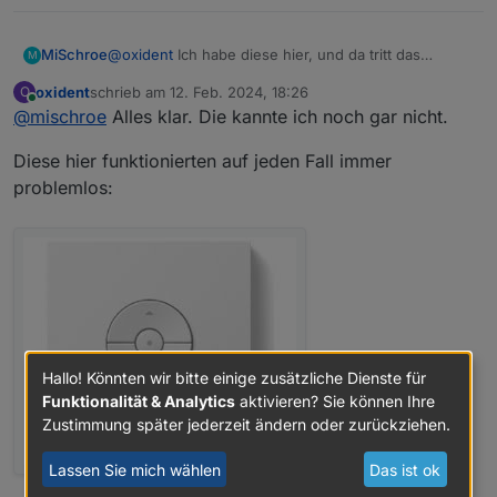
MiSchroe
@
oxident
Ich habe diese hier, und da tritt das
M
"Problem" auf:
oxident
schrieb am
12. Feb. 2024, 18:26
O
zuletzt editiert von
Online
@
mischroe
Alles klar. Die kannte ich noch gar nicht.
Diese hier funktionierten auf jeden Fall immer
problemlos:
Hallo! Könnten wir bitte einige zusätzliche Dienste für
Funktionalität & Analytics
aktivieren? Sie können Ihre
Zustimmung später jederzeit ändern oder zurückziehen.
Lassen Sie mich wählen
Das ist ok