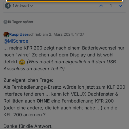
H
1 Antwort
1
19 Tagen später
RaspiUser
schrieb am
2. März 2024, 17:37
zuletzt editiert von
Online
@
MiSchroe
... meine KFR 200 zeigt nach einem Batteriewechsel nur
noch "wirre" Zeichen auf dem Display und ist wohl
defekt
(Was macht man eigentlich mit dem USB
Anschluss an diesem Teil !?)
Zur eigentlichen Frage:
Als Fernbedienungs-Ersatz würde ich jetzt zum KLF 200
Interface tendieren ... kann ich VELUX Dachfenster &
Rollläden auch
OHNE
eine Fernbedienung KFR 200
(oder eine andere, die ich auch nicht habe ...) an die
KFL 200 anlernen ?
Danke für die Antwort.