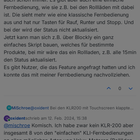
natürlich Akku, also nicht zu häufig abfragen.
Automatisierte Unit-Tests haben unter Linux
habe?
Fernbedienung, wie sie z.B. bei den Rollläden mit dabei
Es gibt einen neuen Datenpunkt
und MacOS nur 20 der über 260 Tests
"refreshScenes" bei den Scenes. Damit kann
ist. Die sieht mehr wie eine klassische Fernbedienung
ausgeführt. Unter Windows wurden immer alle
ich die Szenen aktualisieren lassen, wenn ich
Tests durchgeführt. Ist nun behoben.
aus und hat nur Tasten für Rauf, Runter und Stopp. Und
z.B. eine neue Szene über das Web-Interface
bei der wird der Status nicht aktualisiert.
angelegt habe. Bisher musste man dafür immer
Jetzt kann man sich z.B. über Blockly ein ganz
den Adapter neu starten.
Der Datenpunkt "targetPositionRaw" kann jetzt
einfaches Skript bauen, welches für bestimmte
auch geschrieben werden. Damit sind außer
Produkte, bei mir wäre das ein Rollladen, z.B. alle 15min
den bisherigen Prozent-Werten über
den Status aktualisiert.
"targetPosition" auch weitere Änderungen
Es gibt Nutzer, die das Feature angefragt hatten und ich
möglich. Es gibt einige Spezialwerte, z.B. um
ein Fenster um 10% weiter zu öffnen usw. Ich
konnte das mit meiner Fernbedienung nachvollziehen.
verweise an dieser Stelle auf die offizielle
Velux-Doku, in der die Werte genauer
0
spezifiziert sind. Nicht alle Werte werden von
allen Produkten unterstützt.
Im Einstellungsdialog wird genauer
MiSchroe
@
oxident
Bei den KLR200 mit Touchscreen klappte
M
beschrieben, welches Passwort zu verwenden
das auch schon immer. Es gibt aber auch eine
ist. Leider ist das bei Velux in Abhängigkeit von
oxident
schrieb am
12. Feb. 2024, 15:38
O
einfache Fernbedienung, wie sie z.B. bei den
der Historie der KLF-200 nie ganz eindeutig.
zuletzt editiert von
Online
@
mischroe
Komisch. Ich habe zwar kein KLR-200 aber
Rollläden mit dabei ist. Die sieht mehr wie eine
Ich hoffe, dass die Beschreibung hilft.
klassische Fernbedienung aus und hat nur Tasten
insgesamt 8 von den "einfachen" KLI-Fernbedienungen
für Rauf, Runter und Stopp. Und bei der wird der