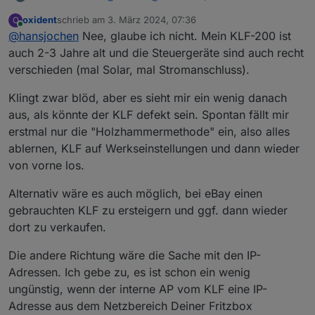
an den Fernbedienungen liegt es nicht. Ich habe
oxident
schrieb am
3. März 2024, 07:36
O
an unterschiedlichen Rollläden beide Arten von
Eventuell liegt es am Alter der KLF-200? Meine
zuletzt editiert von
Online
@
hansjochen
Nee, glaube ich nicht. Mein KLF-200 ist
Fernbedienungen. Bei mir wird nach ein paar
ist zwischen 2 und 3 Jahren alt. Oder am Alter
Sekunden immer freiwillig die Position aktualisiert.
des Steuergerätes im Rollladen (ca. 4 oder 5
auch 2-3 Jahre alt und die Steuergeräte sind auch recht
Jahre alt).
verschieden (mal Solar, mal Stromanschluss).
Klingt zwar blöd, aber es sieht mir ein wenig danach
aus, als könnte der KLF defekt sein. Spontan fällt mir
erstmal nur die "Holzhammermethode" ein, also alles
ablernen, KLF auf Werkseinstellungen und dann wieder
von vorne los.
Alternativ wäre es auch möglich, bei eBay einen
gebrauchten KLF zu ersteigern und ggf. dann wieder
dort zu verkaufen.
Die andere Richtung wäre die Sache mit den IP-
Adressen. Ich gebe zu, es ist schon ein wenig
ungünstig, wenn der interne AP vom KLF eine IP-
Adresse aus dem Netzbereich Deiner Fritzbox