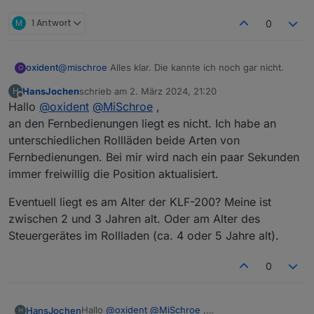
M
1 Antwort
0
@
mischroe
Alles klar. Die kannte ich noch gar nicht.
oxident
O
HansJochen
schrieb am
2. März 2024, 21:20
H
Diese hier funktionierten auf jeden Fall immer
zuletzt editiert von
Offline
Hallo
@
oxident
@
MiSchroe
,
problemlos:
an den Fernbedienungen liegt es nicht. Ich habe an
unterschiedlichen Rollläden beide Arten von
Fernbedienungen. Bei mir wird nach ein paar Sekunden
immer freiwillig die Position aktualisiert.
Eventuell liegt es am Alter der KLF-200? Meine ist
zwischen 2 und 3 Jahren alt. Oder am Alter des
Steuergerätes im Rollladen (ca. 4 oder 5 Jahre alt).
0
Hallo
@
oxident
@
MiSchroe
,
HansJochen
H