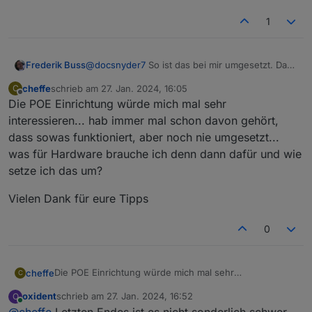
1
Frederik Buss
@
docsnyder7
So ist das bei mir umgesetzt. Das
Ding hängt per LAN an der Fritz box, bzw. am
cheffe
schrieb am
27. Jan. 2024, 16:05
C
Fritz Repeater.. Geht mit dem Adapter
zuletzt editiert von
Offline
Die POE Einrichtung würde mich mal sehr
problemlos seit ca. einem Jahr.
interessieren... hab immer mal schon davon gehört,
dass sowas funktioniert, aber noch nie umgesetzt...
was für Hardware brauche ich denn dann dafür und wie
setze ich das um?
Vielen Dank für eure Tipps
0
Die POE Einrichtung würde mich mal sehr
cheffe
C
interessieren... hab immer mal schon davon gehört,
oxident
schrieb am
27. Jan. 2024, 16:52
O
dass sowas funktioniert, aber noch nie umgesetzt...
Vielen Dank für eure Tipps
zuletzt editiert von
Online
@
cheffe
Letzten Endes ist es nicht sonderlich schwer.