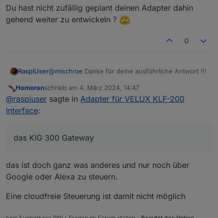
Du hast nicht zufällig geplant deinen Adapter dahin
gehend weiter zu entwickeln ?
0
@
mischroe
Danke für deine ausführliche Antwort !!!
RaspiUser
Homoran
schrieb am
4. März 2024, 14:47
@
mischroe
sagte in
Adapter für VELUX KLF-200
zuletzt editiert von
Nicht stören
@
raspiuser
sagte in
Adapter für VELUX KLF-200
Interface
:
Interface
:
Zumindest in der Dokumentation zum KLF-200
wird immer nur das Kopieren von diversen
.... genau deshalb hatte ich meine o.g. Frage
Fernbedienungen beschrieben.
das KIG 300 Gateway
gestellt ... heute Morgen dann "Plan B", ein Anruf
beim VELUX Service: Der mehr oder weniger
Und dein Hinweis
freundliche Mitarbeiter bestätigte, dass man
@
mischroe
sagte in
Adapter für VELUX KLF-200
das ist doch ganz was anderes und nur noch über
Produkte auch ohne Fernbedienung an der KLF 200
Interface
:
Google oder Alexa zu steuern.
Ohne weitere Interaktion mit den
anlernen könnte.
Fernbedienungen wurden zwei Produkte
Eine cloudfreie Steuerung ist damit nicht möglich
bestätigt das (eigentlich) auch.
gefunden und in die Liste aufgenommen.
Allerdings relativiert sich meine Frage, da meine
kein Support per PN! - Fragen im Forum stellen -
Benutzt das Voting