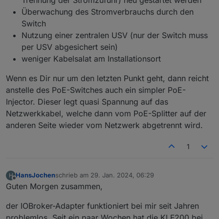
Überwachung des Stromverbrauchs durch den
Switch
Nutzung einer zentralen USV (nur der Switch muss
per USV abgesichert sein)
weniger Kabelsalat am Installationsort
Wenn es Dir nur um den letzten Punkt geht, dann reicht
anstelle des PoE-Switches auch ein simpler PoE-
Injector. Dieser legt quasi Spannung auf das
Netzwerkkabel, welche dann vom PoE-Splitter auf der
anderen Seite wieder vom Netzwerk abgetrennt wird.
1
HansJochen
schrieb am
29. Jan. 2024, 06:29
H
zuletzt editiert von
Offline
Guten Morgen zusammen,
der IOBroker-Adapter funktioniert bei mir seit Jahren
problemlos. Seit ein paar Wochen hat die KLF200 bei