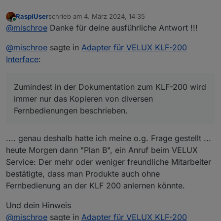
RaspiUser
schrieb am
4. März 2024, 14:35
zuletzt editiert von
Online
@
mischroe
Danke für deine ausführliche Antwort !!!
@
mischroe
sagte in
Adapter für VELUX KLF-200
Interface
:
Zumindest in der Dokumentation zum KLF-200 wird
immer nur das Kopieren von diversen
Fernbedienungen beschrieben.
.... genau deshalb hatte ich meine o.g. Frage gestellt ...
heute Morgen dann "Plan B", ein Anruf beim VELUX
Service: Der mehr oder weniger freundliche Mitarbeiter
bestätigte, dass man Produkte auch ohne
Fernbedienung an der KLF 200 anlernen könnte.
Und dein Hinweis
@
mischroe
sagte in
Adapter für VELUX KLF-200