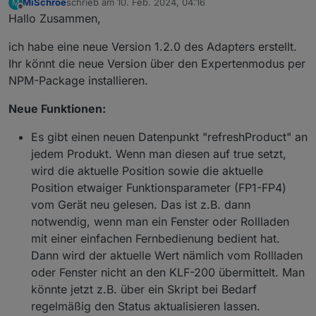
MiSchroe
schrieb am
10. Feb. 2024, 04:16
M
zuletzt editiert von
Offline
Hallo Zusammen,
ich habe eine neue Version 1.2.0 des Adapters erstellt.
Ihr könnt die neue Version über den Expertenmodus per
NPM-Package installieren.
Neue Funktionen:
Es gibt einen neuen Datenpunkt "refreshProduct" an
jedem Produkt. Wenn man diesen auf true setzt,
wird die aktuelle Position sowie die aktuelle
Position etwaiger Funktionsparameter (FP1-FP4)
vom Gerät neu gelesen. Das ist z.B. dann
notwendig, wenn man ein Fenster oder Rollladen
mit einer einfachen Fernbedienung bedient hat.
Dann wird der aktuelle Wert nämlich vom Rollladen
oder Fenster nicht an den KLF-200 übermittelt. Man
könnte jetzt z.B. über ein Skript bei Bedarf
regelmäßig den Status aktualisieren lassen.