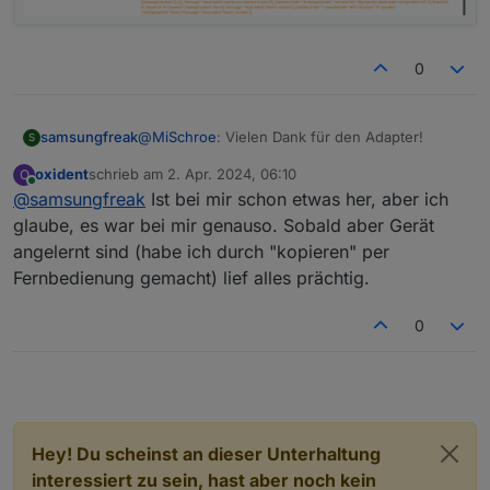
0
@
MiSchroe
: Vielen Dank für den Adapter!
samsungfreak
S
oxident
schrieb am
2. Apr. 2024, 06:10
O
Ich habe heute meinen KLF200 eingerichtet
zuletzt editiert von
Online
@
samsungfreak
Ist bei mir schon etwas her, aber ich
aber noch keine Geräte verbunden, da ich den
KLF200 erstmal in ioBroker integrieren wollte.
glaube, es war bei mir genauso. Sobald aber Gerät
Leider erhalte ich folgende Fehler im Log und
angelernt sind (habe ich durch "kopieren" per
der Adapter wird nicht grün:
Fernbedienung gemacht) lief alles prächtig.
0
Hey! Du scheinst an dieser Unterhaltung
interessiert zu sein, hast aber noch kein