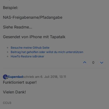
Beispiel:
NAS-Freigabename/Pfadangabe
Siehe Readme…
Gesendet von iPhone mit Tapatalk
Besuche meine Github Seite
Beitrag hat geholfen oder willst du mich unterstützen
HowTo Restore ioBroker
0
Superdad
schrieb am
6. Juli 2018, 13:11
S
zuletzt editiert von
Offline
Funktioniert super!
Vielen Dank!
CCU3