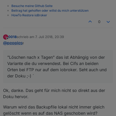
Besuche meine Github Seite
Beitrag hat geholfen oder willst du mich unterstützen
HowTo Restore ioBroker
0
0018
schrieb am
7. Juli 2018, 20:39
0
zuletzt editiert von
Offline
@
peoples
:
"Löschen nach x Tagen" das ist Abhängig von der
Variante die du verwendest. Bei Cifs an beiden
Orten bei FTP nur auf dem iobroker. Seht auch und
der Doku ;-) `
Ok, danke. Das geht für mich nicht so direkt aus der
Doku hervor.
Warum wird das Backupfile lokal nicht immer gleich
gelöscht wenn es auf das NAS geschoben wird?