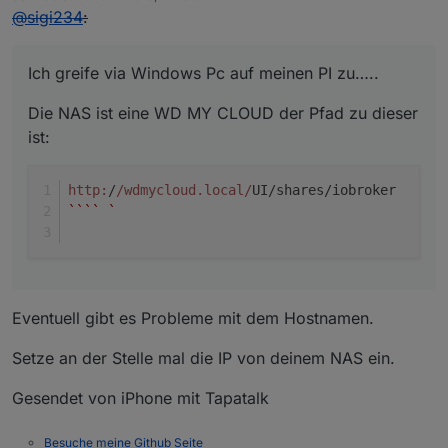
zuletzt editiert von
@
sigi234
:
Ich greife via Windows Pc auf meinen PI zu…..
Die NAS ist eine WD MY CLOUD der Pfad zu dieser
ist:
http:
/
/wdmycloud.local/
UI/shares/iobroker
``
``
`  
Eventuell gibt es Probleme mit dem Hostnamen.
Setze an der Stelle mal die IP von deinem NAS ein.
Gesendet von iPhone mit Tapatalk
Besuche meine Github Seite