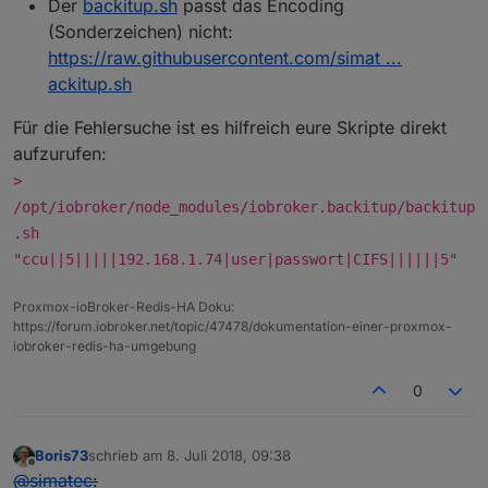
Der
backitup.sh
passt das Encoding
(Sonderzeichen) nicht:
https://raw.githubusercontent.com/simat ...
ackitup.sh
Für die Fehlersuche ist es hilfreich eure Skripte direkt
aufzurufen:
>
/opt/iobroker/node_modules/iobroker.backitup/backitup
.sh
"ccu||5|||||192.168.1.74|user|passwort|CIFS||||||5"
Proxmox-ioBroker-Redis-HA Doku:
https://forum.iobroker.net/topic/47478/dokumentation-einer-proxmox-
iobroker-redis-ha-umgebung
0
Boris73
schrieb am
8. Juli 2018, 09:38
zuletzt editiert von
Offline
@
simatec
: