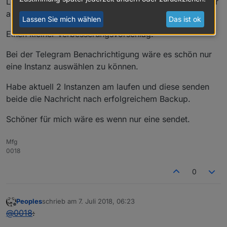
Löschen nach x Tagen im Ordner iobroker/backup oder
auf dem NAS? oder beides?
Lassen Sie mich wählen
Das ist ok
Einen kleiner Verbesserungsvorschlag:
Bei der Telegram Benachrichtigung wäre es schön nur
eine Instanz auswählen zu können.
Habe aktuell 2 Instanzen am laufen und diese senden
beide die Nachricht nach erfolgreichem Backup.
Schöner für mich wäre es wenn nur eine sendet.
Mfg
0018
0
Peoples
schrieb am
7. Juli 2018, 06:23
zuletzt editiert von
Offline
@
0018
: