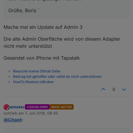
Grüße, Boris `
Mache mal ein Update auf Admin 3
Die alte Admin Oberfläche wird von diesem Adapter
nicht mehr unterstützt
Gesendet von iPhone mit Tapatalk
Besuche meine Github Seite
Beitrag hat geholfen oder willst du mich unterstützen
HowTo Restore ioBroker
0
simatec
DEVELOPER
MOST ACTIVE
Offline
schrieb am
7. Juli 2018, 08:45
zuletzt editiert von
@
Chaot
: