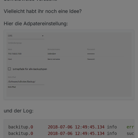
Vielleicht habt ihr noch eine Idee?
Hier die Adpatereinstellung:
und der Log:
backitup
.0
2018
-07
-06
12
:
49
:
45.134
	info	
erro
backitup
.0
2018
-07
-06
12
:
49
:
45.134
	info	su