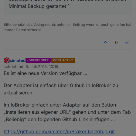
Minimal Backup gestartet `
Bitte benutzt das Voting rechts unten im Beitrag wenn er euch geholfen hat.
Immer Daten sichern!
0
simatec
DEVELOPER
MOST ACTIVE
Offline
schrieb am
6. Juli 2018, 10:15
zuletzt editiert von
Es ist eine neue Version verfügbar …
Der Adapter ist einfach über Github in IoBroker zu
aktualisieren.
Im IoBroker einfach unter Adapter auf den Button
„Installieren aus eigener URL“ gehen und unter dem Tab
„Beliebig“ den folgenden Github Link einfügen …
https://github.com/simatec/ioBroker.backitup.git