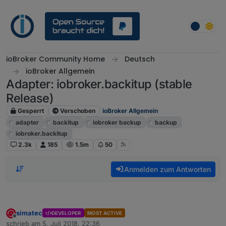
Weiter zum Inhalt
ioBroker Community Home
Deutsch
ioBroker Allgemein
Adapter: iobroker.backitup (stable
Release)
Gesperrt
Verschoben
ioBroker Allgemein
adapter
backitup
iobroker backup
backup
iobroker.backitup
2.3k
185
1.5m
50
Anmelden zum Antworten
simatec
DEVELOPER
MOST ACTIVE
Offline
schrieb am
5. Juli 2018, 22:36