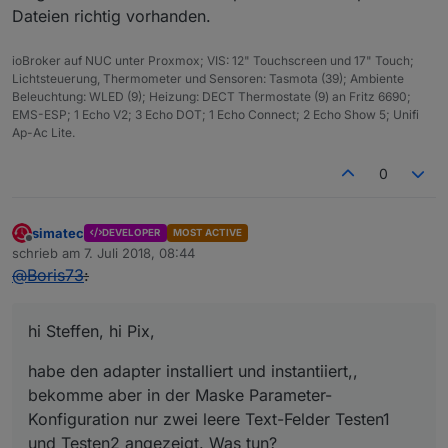
Dateien richtig vorhanden.
ioBroker auf NUC unter Proxmox; VIS: 12" Touchscreen und 17" Touch;
Lichtsteuerung, Thermometer und Sensoren: Tasmota (39); Ambiente
Beleuchtung: WLED (9); Heizung: DECT Thermostate (9) an Fritz 6690;
EMS-ESP; 1 Echo V2; 3 Echo DOT; 1 Echo Connect; 2 Echo Show 5; Unifi
Ap-Ac Lite.
0
simatec
DEVELOPER
MOST ACTIVE
Offline
schrieb am
7. Juli 2018, 08:44
zuletzt editiert von
@
Boris73
:
hi Steffen, hi Pix,
habe den adapter installiert und instantiiert,,
bekomme aber in der Maske Parameter-
Konfiguration nur zwei leere Text-Felder Testen1
und Testen2 angezeigt. Was tun?