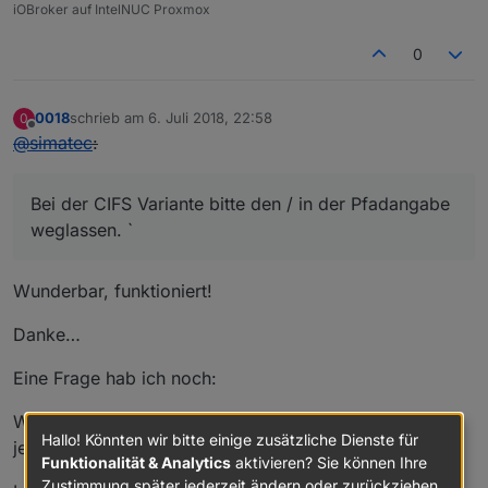
iOBroker auf IntelNUC Proxmox
0
0018
schrieb am
6. Juli 2018, 22:58
0
zuletzt editiert von
Offline
@
simatec
:
Bei der CIFS Variante bitte den / in der Pfadangabe
weglassen. `
Wunderbar, funktioniert!
Danke…
Eine Frage hab ich noch:
Was bedeutet die Auswahl "Löschen nach x Tagen" bei
Hallo! Könnten wir bitte einige zusätzliche Dienste für
jeder Variante genau?
Funktionalität & Analytics
aktivieren? Sie können Ihre
Zustimmung später jederzeit ändern oder zurückziehen.