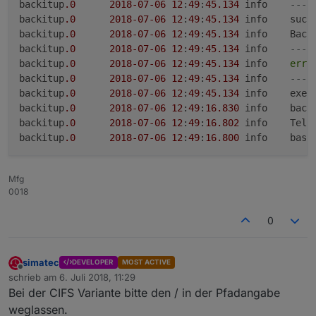
backitup
.0
2018
-07
-06
12
:
49
:
45.134
	info	
--- 
backitup
.0
2018
-07
-06
12
:
49
:
45.134
	info	su
backitup
.0
2018
-07
-06
12
:
49
:
45.134
	info
backitup
.0
2018
-07
-06
12
:
49
:
45.134
	info	
--- 
backitup
.0
2018
-07
-06
12
:
49
:
45.134
	info	
erro
backitup
.0
2018
-07
-06
12
:
49
:
45.134
	info	
--- 
backitup
.0
2018
-07
-06
12
:
49
:
45.134
	info	
backitup
.0
2018
-07
-06
12
:
49
:
16.830
	info
backitup
.0
2018
-07
-06
12
:
49
:
16.802
	info	Telegram Message ist aktiv

backitup
.0
2018
-07
-06
12
:
49
:
16.800
	info
Mfg
0018
0
simatec
DEVELOPER
MOST ACTIVE
Offline
schrieb am
6. Juli 2018, 11:29
zuletzt editiert von
Bei der CIFS Variante bitte den / in der Pfadangabe
weglassen.