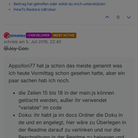
Beitrag hat geholfen oder willst du mich unterstützen
HowTo Restore ioBroker
0
simatec
DEVELOPER
MOST ACTIVE
Offline
schrieb am
5. Juli 2018, 22:40
zuletzt editiert von
@Jey Cee:
Appollon77 hat ja schon das meiste genannt was
ich heute Vormittag schon gesehen hatte, aber ein
paar sachen hab ich noch.
die Zeilen 15 bis 18 in der main.js können
gelöscht werden, außer ihr verwendet
"variable" im code
Doku: ihr habt ja im docs Ordner die Doku in
de und en angelegt, hier wäre zu Überlegen in
der Readme darauf zu verlinken und nur die
Beschreibung in der Readme zu belassen und