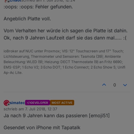
zuletzt editiert von
Offline
:oops: :oops: Fehler gefunden.
Angeblich Platte voll.
Vom Verhalten her würde ich sagen die Platte ist dahin.
Ok, nach 9 Jahren Laufzeit darf sie das dann mal….. :(
ioBroker auf NUC unter Proxmox; VIS: 12" Touchscreen und 17" Touch;
Lichtsteuerung, Thermometer und Sensoren: Tasmota (39); Ambiente
Beleuchtung: WLED (9); Heizung: DECT Thermostate (9) an Fritz 6690;
EMS-ESP; 1 Echo V2; 3 Echo DOT; 1 Echo Connect; 2 Echo Show 5; Unifi
Ap-Ac Lite.
0
simatec
DEVELOPER
MOST ACTIVE
Offline
schrieb am
7. Juli 2018, 12:37
zuletzt editiert von
Ja nach 9 Jahren kann das passieren [emoji51]
Gesendet von iPhone mit Tapatalk