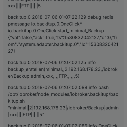
xxx||||FTP||||||5
backitup.0 2018-07-06 01:07:22.129 debug redis
pmessage io.backitup.0.OneClick*
io.backitup.0.OneClick.start_minimal_Backup
{"val":false,"ack":true,"ts":1530832042127,"q":0,"fr
om":"system.adapter.backitup.0","lc":15308320421
27}
backitup.0 2018-07-06 01:07:02.125 info
backup_erstellen(minimal,,2,192.168.178.23,/iobrok
er/Backup,admin,xxx,,,,FTP,,,,,,5)
backitup.0 2018-07-06 01:07:02.088 info bash
/opt/iobroker/node_modules/iobroker.backitup/bac
kitup.sh
"minimal||2|192.168.178.23|/iobroker/Backup|admin
|xxx||||FTP||||||5"
backitup.0 2018-07-06 01:07:02.086 info OneClick