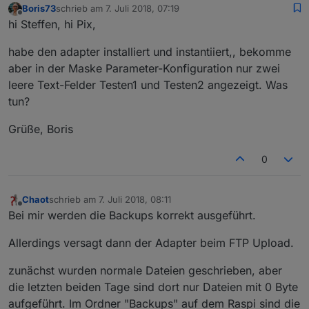
Boris73
schrieb am
7. Juli 2018, 07:19
zuletzt editiert von
Offline
hi Steffen, hi Pix,
habe den adapter installiert und instantiiert,, bekomme
aber in der Maske Parameter-Konfiguration nur zwei
leere Text-Felder Testen1 und Testen2 angezeigt. Was
tun?
Grüße, Boris
0
Chaot
schrieb am
7. Juli 2018, 08:11
zuletzt editiert von
Offline
Bei mir werden die Backups korrekt ausgeführt.
Allerdings versagt dann der Adapter beim FTP Upload.
zunächst wurden normale Dateien geschrieben, aber
die letzten beiden Tage sind dort nur Dateien mit 0 Byte
aufgeführt. Im Ordner "Backups" auf dem Raspi sind die