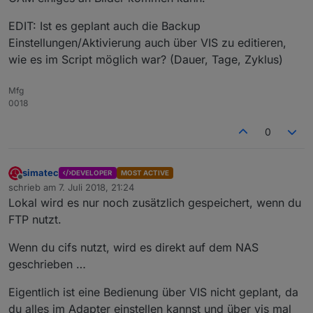
EDIT: Ist es geplant auch die Backup
Einstellungen/Aktivierung auch über VIS zu editieren,
wie es im Script möglich war? (Dauer, Tage, Zyklus)
Mfg
0018
0
simatec
DEVELOPER
MOST ACTIVE
Offline
schrieb am
7. Juli 2018, 21:24
zuletzt editiert von
Lokal wird es nur noch zusätzlich gespeichert, wenn du
FTP nutzt.
Wenn du cifs nutzt, wird es direkt auf dem NAS
geschrieben …
Eigentlich ist eine Bedienung über VIS nicht geplant, da
du alles im Adapter einstellen kannst und über vis mal