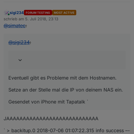
sigi234
FORUM TESTING
MOST ACTIVE
Online
schrieb am
5. Juli 2018, 23:13
zuletzt editiert von
@
simatec
:
@
sigi234
:
Eventuell gibt es Probleme mit dem Hostnamen.
Setze an der Stelle mal die IP von deinem NAS ein.
Gesendet von iPhone mit Tapatalk `
JAAAAAAAAAAAAAAAAAAAAAAAAAAAA
` > backitup.0 2018-07-06 01:07:22.315 info success –-