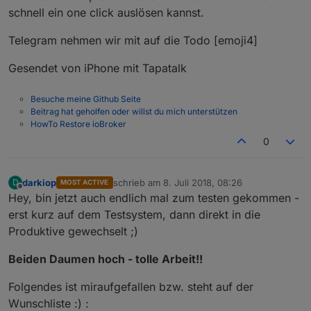
schnell ein one click auslösen kannst.
Telegram nehmen wir mit auf die Todo [emoji4]
Gesendet von iPhone mit Tapatalk
Besuche meine Github Seite
Beitrag hat geholfen oder willst du mich unterstützen
HowTo Restore ioBroker
0
darkiop
schrieb am
8. Juli 2018, 08:26
D
MOST ACTIVE
zuletzt editiert von
7. Aug. 2018, 12:15
Offline
Hey, bin jetzt auch endlich mal zum testen gekommen -
erst kurz auf dem Testsystem, dann direkt in die
Produktive gewechselt ;)
Beiden Daumen hoch - tolle Arbeit!!
Folgendes ist miraufgefallen bzw. steht auf der
Wunschliste :) :