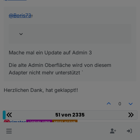
@
Boris73
:
Mache mal ein Update auf Admin 3
Die alte Admin Oberfläche wird von diesem
Adapter nicht mehr unterstützt `
Herzlichen Dank, hat geklappt!!
0
51 von 2335
simatec
DEVELOPER
MOST ACTIVE
Offline
schrieb am
8. Juli 2018, 09:56
zuletzt editiert von
Super das freut mich … denke die alte Adminoberfläche