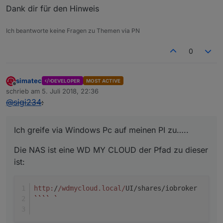
Dank dir für den Hinweis
Ich beantworte keine Fragen zu Themen via PN
0
simatec
DEVELOPER
MOST ACTIVE
Offline
schrieb am
5. Juli 2018, 22:36
zuletzt editiert von
@
sigi234
:
Ich greife via Windows Pc auf meinen PI zu…..
Die NAS ist eine WD MY CLOUD der Pfad zu dieser
ist:
http:
/
/wdmycloud.local/
UI/shares/iobroker
``
``
`  