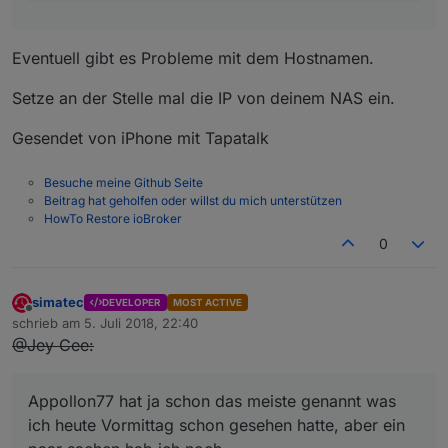
Eventuell gibt es Probleme mit dem Hostnamen.
Setze an der Stelle mal die IP von deinem NAS ein.
Gesendet von iPhone mit Tapatalk
Besuche meine Github Seite
Beitrag hat geholfen oder willst du mich unterstützen
HowTo Restore ioBroker
0
simatec
DEVELOPER
MOST ACTIVE
Offline
schrieb am
5. Juli 2018, 22:40
zuletzt editiert von
@Jey Cee:
Appollon77 hat ja schon das meiste genannt was
ich heute Vormittag schon gesehen hatte, aber ein