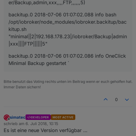
er/Backup,admin,xxx,,,,FTP,,,,,,5)
backitup.0 2018-07-06 01:07:02.088 info bash
/opt/iobroker/node_modules/iobroker.backitup/bac
kitup.sh
"minimal||2|192.168.178.23|/iobroker/Backup|admin
|xxx||||FTP||||||5"
backitup.0 2018-07-06 01:07:02.086 info OneClick
Minimal Backup gestartet `
Bitte benutzt das Voting rechts unten im Beitrag wenn er euch geholfen hat.
Immer Daten sichern!
0
simatec
DEVELOPER
MOST ACTIVE
Offline
schrieb am
6. Juli 2018, 10:15
zuletzt editiert von
Es ist eine neue Version verfügbar …