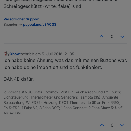
Schreibgeschützt (write: false) sind.
Persönlicher Support
Spenden ->
paypal.me/J3YC33
0
Chaot
schrieb am
5. Juli 2018, 21:35
zuletzt editiert von
Offline
Ich habe keine Ahnung was das mit meinen Buttons war.
Ich habe deine importiert und es funktioniert.
DANKE dafür.
ioBroker auf NUC unter Proxmox; VIS: 12" Touchscreen und 17" Touch;
Lichtsteuerung, Thermometer und Sensoren: Tasmota (39); Ambiente
Beleuchtung: WLED (9); Heizung: DECT Thermostate (9) an Fritz 6690;
EMS-ESP; 1 Echo V2; 3 Echo DOT; 1 Echo Connect; 2 Echo Show 5; Unifi
Ap-Ac Lite.
0