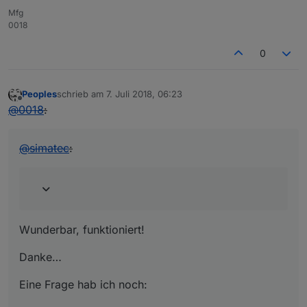
Mfg
0018
0
Peoples
schrieb am
7. Juli 2018, 06:23
zuletzt editiert von
Offline
@
0018
:
@
simatec
:
Wunderbar, funktioniert!
Danke…
Eine Frage hab ich noch: