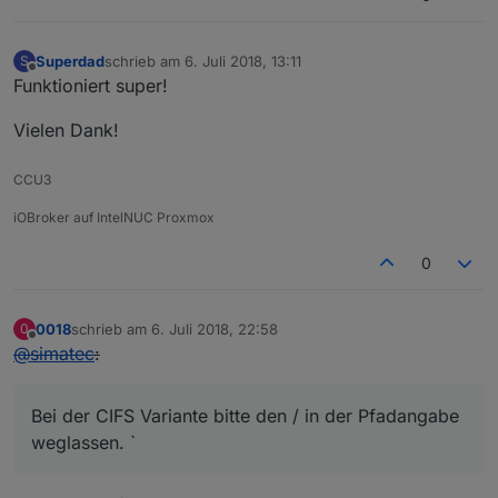
Superdad
schrieb am
6. Juli 2018, 13:11
S
zuletzt editiert von
Offline
Funktioniert super!
Vielen Dank!
CCU3
iOBroker auf IntelNUC Proxmox
0
0018
schrieb am
6. Juli 2018, 22:58
0
zuletzt editiert von
Offline
@
simatec
:
Bei der CIFS Variante bitte den / in der Pfadangabe
weglassen. `