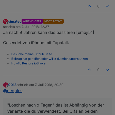
0
simatec
DEVELOPER
MOST ACTIVE
Offline
schrieb am
7. Juli 2018, 12:37
zuletzt editiert von
Ja nach 9 Jahren kann das passieren [emoji51]
Gesendet von iPhone mit Tapatalk
Besuche meine Github Seite
Beitrag hat geholfen oder willst du mich unterstützen
HowTo Restore ioBroker
0
0018
schrieb am
7. Juli 2018, 20:39
0
zuletzt editiert von
Offline
@
peoples
:
"Löschen nach x Tagen" das ist Abhängig von der
Variante die du verwendest. Bei Cifs an beiden