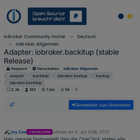
Weiter zum Inhalt
ioBroker Community Home
Deutsch
ioBroker Allgemein
Adapter: iobroker.backitup (stable
Release)
Gesperrt
Verschoben
ioBroker Allgemein
adapter
backitup
iobroker backup
backup
iobroker.backitup
2.3k
185
1.5m
50
Anmelden zum Antworten
Jey Cee
schrieb am
5. Juli 2018, 21:27
DEVELOPER
zuletzt editiert von
Online
Hab gerade festgestellt das die OneClick states alle