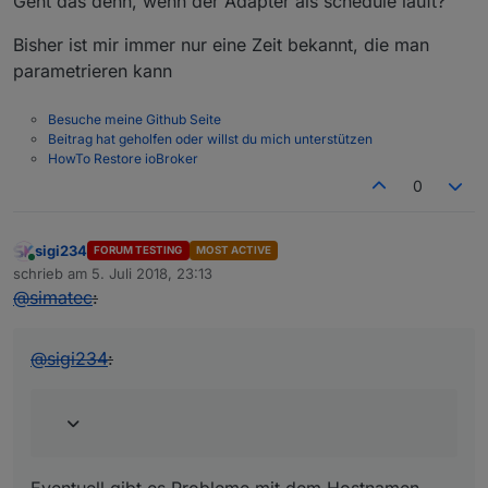
Geht das denn, wenn der Adapter als schedule läuft?
Bisher ist mir immer nur eine Zeit bekannt, die man
parametrieren kann
Besuche meine Github Seite
Beitrag hat geholfen oder willst du mich unterstützen
HowTo Restore ioBroker
0
sigi234
FORUM TESTING
MOST ACTIVE
Online
schrieb am
5. Juli 2018, 23:13
zuletzt editiert von
@
simatec
:
@
sigi234
:
Eventuell gibt es Probleme mit dem Hostnamen.