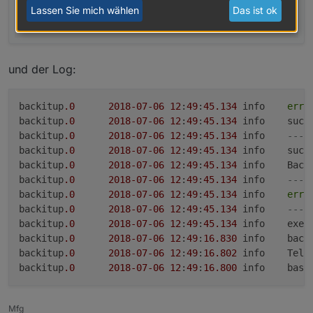
Lassen Sie mich wählen
Das ist ok
und der Log:
backitup
.0
2018
-07
-06
12
:
49
:
45.134
	info	
erro
backitup
.0
2018
-07
-06
12
:
49
:
45.134
	info	su
backitup
.0
2018
-07
-06
12
:
49
:
45.134
	info	
--- 
backitup
.0
2018
-07
-06
12
:
49
:
45.134
	info	su
backitup
.0
2018
-07
-06
12
:
49
:
45.134
	info
backitup
.0
2018
-07
-06
12
:
49
:
45.134
	info	
--- 
backitup
.0
2018
-07
-06
12
:
49
:
45.134
	info	
erro
backitup
.0
2018
-07
-06
12
:
49
:
45.134
	info	
--- 
backitup
.0
2018
-07
-06
12
:
49
:
45.134
	info	
backitup
.0
2018
-07
-06
12
:
49
:
16.830
	info
backitup
.0
2018
-07
-06
12
:
49
:
16.802
	info	Telegram Message ist aktiv

backitup
.0
2018
-07
-06
12
:
49
:
16.800
	info
Mfg