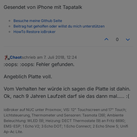
Gesendet von iPhone mit Tapatalk
Besuche meine Github Seite
Beitrag hat geholfen oder willst du mich unterstützen
HowTo Restore ioBroker
0
Chaot
schrieb am
7. Juli 2018, 12:24
zuletzt editiert von
Offline
:oops: :oops: Fehler gefunden.
Angeblich Platte voll.
Vom Verhalten her würde ich sagen die Platte ist dahin.
Ok, nach 9 Jahren Laufzeit darf sie das dann mal….. :(
ioBroker auf NUC unter Proxmox; VIS: 12" Touchscreen und 17" Touch;
Lichtsteuerung, Thermometer und Sensoren: Tasmota (39); Ambiente
Beleuchtung: WLED (9); Heizung: DECT Thermostate (9) an Fritz 6690;
EMS-ESP; 1 Echo V2; 3 Echo DOT; 1 Echo Connect; 2 Echo Show 5; Unifi
Ap-Ac Lite.