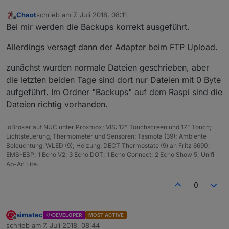
Chaot
schrieb am
7. Juli 2018, 08:11
zuletzt editiert von
Offline
Bei mir werden die Backups korrekt ausgeführt.
Allerdings versagt dann der Adapter beim FTP Upload.
zunächst wurden normale Dateien geschrieben, aber
die letzten beiden Tage sind dort nur Dateien mit 0 Byte
aufgeführt. Im Ordner "Backups" auf dem Raspi sind die
Dateien richtig vorhanden.
ioBroker auf NUC unter Proxmox; VIS: 12" Touchscreen und 17" Touch;
Lichtsteuerung, Thermometer und Sensoren: Tasmota (39); Ambiente
Beleuchtung: WLED (9); Heizung: DECT Thermostate (9) an Fritz 6690;
EMS-ESP; 1 Echo V2; 3 Echo DOT; 1 Echo Connect; 2 Echo Show 5; Unifi
Ap-Ac Lite.
0
simatec
DEVELOPER
MOST ACTIVE
Offline
schrieb am
7. Juli 2018, 08:44