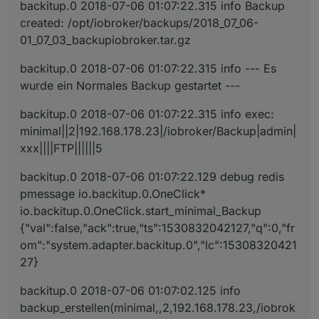
backitup.0 2018-07-06 01:07:22.315 info Backup
created: /opt/iobroker/backups/2018_07_06-
01_07_03_backupiobroker.tar.gz
backitup.0 2018-07-06 01:07:22.315 info --- Es
wurde ein Normales Backup gestartet ---
backitup.0 2018-07-06 01:07:22.315 info exec:
minimal||2|192.168.178.23|/iobroker/Backup|admin|
xxx||||FTP||||||5
backitup.0 2018-07-06 01:07:22.129 debug redis
pmessage io.backitup.0.OneClick*
io.backitup.0.OneClick.start_minimal_Backup
{"val":false,"ack":true,"ts":1530832042127,"q":0,"fr
om":"system.adapter.backitup.0","lc":15308320421
27}
backitup.0 2018-07-06 01:07:02.125 info
backup_erstellen(minimal,,2,192.168.178.23,/iobrok