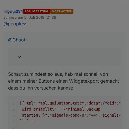
sigi234
FORUM TESTING
MOST ACTIVE
Online
schrieb am
5. Juli 2018, 21:38
zuletzt editiert von
@
peoples
:
@
Chaot
:
Schaut zumindest so aus, hab mal schnell von
einem meiner Buttons einen Widgetexport gemacht
dass du Ihn versuchen kannst:
[{
"tpl"
:
"tplJquiButtonState"
,
"data"
:
{
"oid"
:
"bac
 wird erstellt\" : \"Minimal Backup 
 starten\"}"
,
"signals-cond-0"
:
"=="
,
"signals-val
``
``
`  