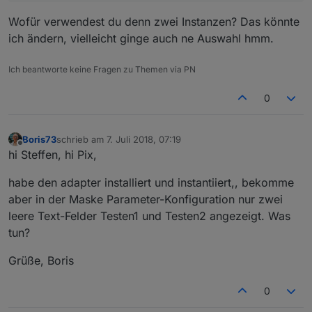
Wofür verwendest du denn zwei Instanzen? Das könnte
ich ändern, vielleicht ginge auch ne Auswahl hmm.
Ich beantworte keine Fragen zu Themen via PN
0
Boris73
schrieb am
7. Juli 2018, 07:19
zuletzt editiert von
Offline
hi Steffen, hi Pix,
habe den adapter installiert und instantiiert,, bekomme
aber in der Maske Parameter-Konfiguration nur zwei
leere Text-Felder Testen1 und Testen2 angezeigt. Was
tun?
Grüße, Boris
0