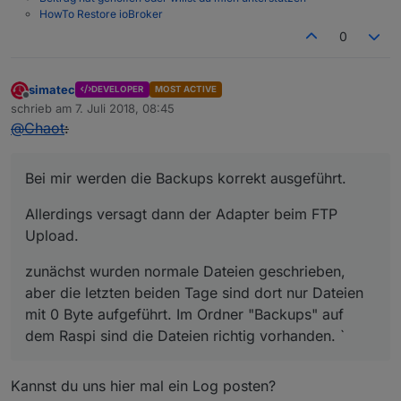
HowTo Restore ioBroker
0
simatec
DEVELOPER
MOST ACTIVE
Offline
schrieb am
7. Juli 2018, 08:45
zuletzt editiert von
@
Chaot
:
Bei mir werden die Backups korrekt ausgeführt.
Allerdings versagt dann der Adapter beim FTP
Upload.
zunächst wurden normale Dateien geschrieben,
aber die letzten beiden Tage sind dort nur Dateien
mit 0 Byte aufgeführt. Im Ordner "Backups" auf
dem Raspi sind die Dateien richtig vorhanden. `
Kannst du uns hier mal ein Log posten?