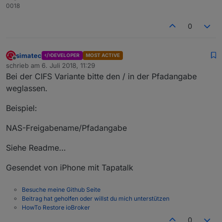
0018
0
simatec
DEVELOPER
MOST ACTIVE
Offline
schrieb am
6. Juli 2018, 11:29
zuletzt editiert von
Bei der CIFS Variante bitte den / in der Pfadangabe
weglassen.
Beispiel:
NAS-Freigabename/Pfadangabe
Siehe Readme…
Gesendet von iPhone mit Tapatalk
Besuche meine Github Seite
Beitrag hat geholfen oder willst du mich unterstützen
HowTo Restore ioBroker
0