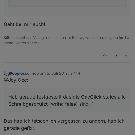
Geht bei mir auch!
Bitte benutzt das Voting rechts unten im Beitrag wenn er euch geholfen hat.
Immer Daten sichern!
0
Peoples
schrieb am
5. Juli 2018, 21:44
zuletzt editiert von
Offline
@Jey Cee:
Hab gerade festgestellt das die OneClick states alle
Schreibgeschützt (write: false) sind. `
Das hab ich tatsächlich vergessen zu ändern, hab ich
gerade gefixt.