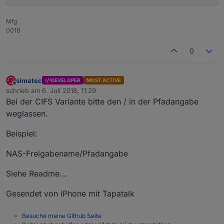
Mfg
0018
0
simatec
DEVELOPER
MOST ACTIVE
Offline
schrieb am
6. Juli 2018, 11:29
zuletzt editiert von
Bei der CIFS Variante bitte den / in der Pfadangabe
weglassen.
Beispiel:
NAS-Freigabename/Pfadangabe
Siehe Readme…
Gesendet von iPhone mit Tapatalk
Besuche meine Github Seite