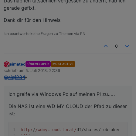
Das hab ich tatsächlich vergessen zu ändern, hab ich
gerade gefixt.
Dank dir für den Hinweis
Ich beantworte keine Fragen zu Themen via PN
0
simatec
DEVELOPER
MOST ACTIVE
Offline
schrieb am
5. Juli 2018, 22:36
zuletzt editiert von
@
sigi234
:
Ich greife via Windows Pc auf meinen PI zu…..
Die NAS ist eine WD MY CLOUD der Pfad zu dieser
ist:
http:
/
/wdmycloud.local/
UI/shares/iobroker
``
``
`  