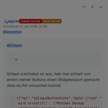
0
sigi234
FORUM TESTING
MOST ACTIVE
Online
schrieb am
5. Juli 2018, 21:38
zuletzt editiert von
@
peoples
:
@
Chaot
:
Schaut zumindest so aus, hab mal schnell von
einem meiner Buttons einen Widgetexport gemacht
dass du Ihn versuchen kannst:
[{
"tpl"
:
"tplJquiButtonState"
,
"data"
:
{
"oid"
:
"bac
 wird erstellt\" : \"Minimal Backup 