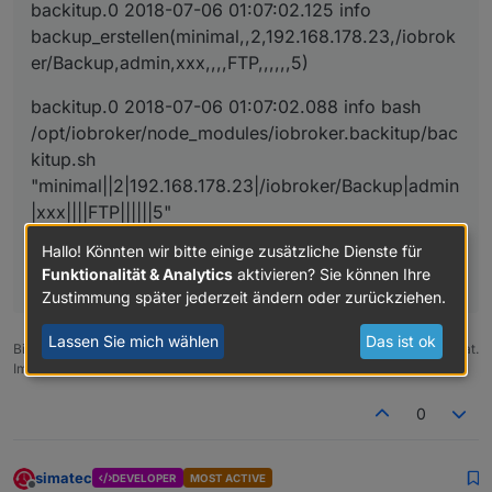
backitup.0 2018-07-06 01:07:02.125 info
backup_erstellen(minimal,,2,192.168.178.23,/iobrok
er/Backup,admin,xxx,,,,FTP,,,,,,5)
backitup.0 2018-07-06 01:07:02.088 info bash
/opt/iobroker/node_modules/iobroker.backitup/bac
kitup.sh
"minimal||2|192.168.178.23|/iobroker/Backup|admin
|xxx||||FTP||||||5"
Hallo! Könnten wir bitte einige zusätzliche Dienste für
backitup.0 2018-07-06 01:07:02.086 info OneClick
Funktionalität & Analytics
aktivieren? Sie können Ihre
Minimal Backup gestartet `
Zustimmung später jederzeit ändern oder zurückziehen.
Lassen Sie mich wählen
Das ist ok
Bitte benutzt das Voting rechts unten im Beitrag wenn er euch geholfen hat.
Immer Daten sichern!
0
simatec
DEVELOPER
MOST ACTIVE