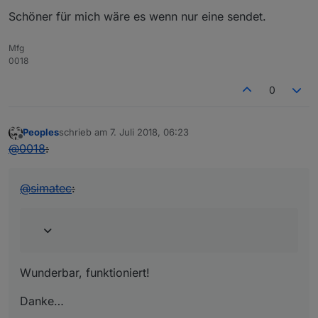
Schöner für mich wäre es wenn nur eine sendet.
Mfg
0018
0
Peoples
schrieb am
7. Juli 2018, 06:23
zuletzt editiert von
Offline
@
0018
:
@
simatec
:
Wunderbar, funktioniert!
Danke…