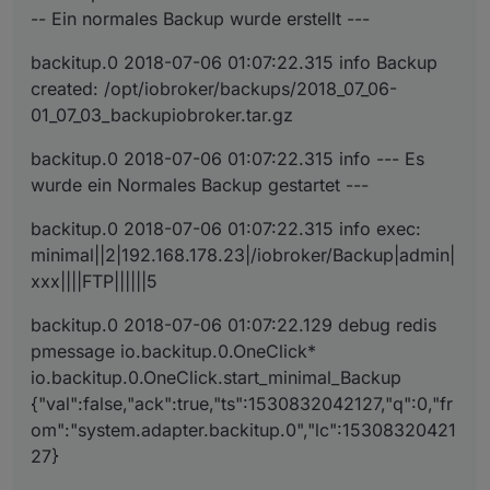
-- Ein normales Backup wurde erstellt ---
backitup.0 2018-07-06 01:07:22.315 info Backup
created: /opt/iobroker/backups/2018_07_06-
01_07_03_backupiobroker.tar.gz
backitup.0 2018-07-06 01:07:22.315 info --- Es
wurde ein Normales Backup gestartet ---
backitup.0 2018-07-06 01:07:22.315 info exec:
minimal||2|192.168.178.23|/iobroker/Backup|admin|
xxx||||FTP||||||5
backitup.0 2018-07-06 01:07:22.129 debug redis
pmessage io.backitup.0.OneClick*
io.backitup.0.OneClick.start_minimal_Backup
{"val":false,"ack":true,"ts":1530832042127,"q":0,"fr
om":"system.adapter.backitup.0","lc":15308320421
27}