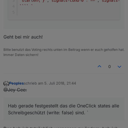
 starten\"}"
,
"signals-cond-0"
:
"=="
,
"signals-val
``
``
`  
Geht bei mir auch!
Bitte benutzt das Voting rechts unten im Beitrag wenn er euch geholfen hat.
Immer Daten sichern!
0
Peoples
schrieb am
5. Juli 2018, 21:44
zuletzt editiert von
Offline
@Jey Cee:
Hab gerade festgestellt das die OneClick states alle
Schreibgeschützt (write: false) sind. `