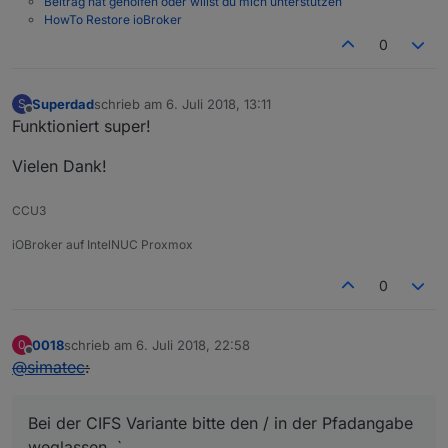
Beitrag hat geholfen oder willst du mich unterstützen
HowTo Restore ioBroker
0
Superdad
schrieb am
6. Juli 2018, 13:11
S
zuletzt editiert von
Offline
Funktioniert super!
Vielen Dank!
CCU3
iOBroker auf IntelNUC Proxmox
0
0018
schrieb am
6. Juli 2018, 22:58
0
zuletzt editiert von
Offline
@
simatec
:
Bei der CIFS Variante bitte den / in der Pfadangabe
weglassen. `