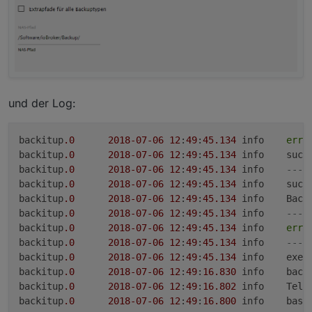
und der Log:
backitup
.0
2018
-07
-06
12
:
49
:
45.134
	info	
erro
backitup
.0
2018
-07
-06
12
:
49
:
45.134
	info	su
backitup
.0
2018
-07
-06
12
:
49
:
45.134
	info	
--- 
backitup
.0
2018
-07
-06
12
:
49
:
45.134
	info	su
backitup
.0
2018
-07
-06
12
:
49
:
45.134
	info
backitup
.0
2018
-07
-06
12
:
49
:
45.134
	info	
--- 
backitup
.0
2018
-07
-06
12
:
49
:
45.134
	info	
erro
backitup
.0
2018
-07
-06
12
:
49
:
45.134
	info	
--- 
backitup
.0
2018
-07
-06
12
:
49
:
45.134
	info	
backitup
.0
2018
-07
-06
12
:
49
:
16.830
	info
backitup
.0
2018
-07
-06
12
:
49
:
16.802
	info	Telegram Message ist aktiv

backitup
.0
2018
-07
-06
12
:
49
:
16.800
	info