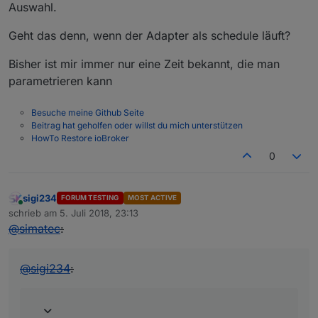
Auswahl.
Geht das denn, wenn der Adapter als schedule läuft?
Bisher ist mir immer nur eine Zeit bekannt, die man
parametrieren kann
Besuche meine Github Seite
Beitrag hat geholfen oder willst du mich unterstützen
HowTo Restore ioBroker
0
sigi234
FORUM TESTING
MOST ACTIVE
Online
schrieb am
5. Juli 2018, 23:13
zuletzt editiert von
@
simatec
:
@
sigi234
: