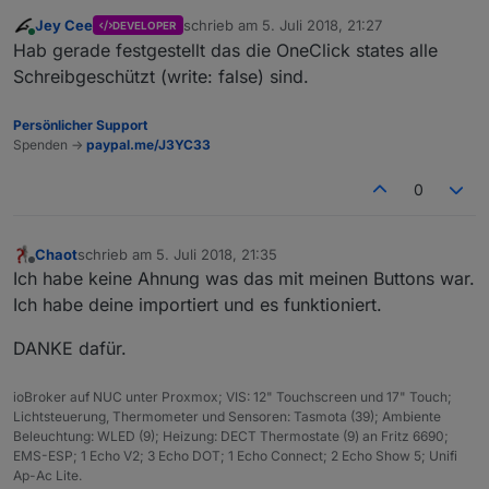
Jey Cee
schrieb am
5. Juli 2018, 21:27
DEVELOPER
zuletzt editiert von
Online
Hab gerade festgestellt das die OneClick states alle
Schreibgeschützt (write: false) sind.
Persönlicher Support
Spenden ->
paypal.me/J3YC33
0
Chaot
schrieb am
5. Juli 2018, 21:35
zuletzt editiert von
Offline
Ich habe keine Ahnung was das mit meinen Buttons war.
Ich habe deine importiert und es funktioniert.
DANKE dafür.
ioBroker auf NUC unter Proxmox; VIS: 12" Touchscreen und 17" Touch;
Lichtsteuerung, Thermometer und Sensoren: Tasmota (39); Ambiente
Beleuchtung: WLED (9); Heizung: DECT Thermostate (9) an Fritz 6690;
EMS-ESP; 1 Echo V2; 3 Echo DOT; 1 Echo Connect; 2 Echo Show 5; Unifi
Ap-Ac Lite.