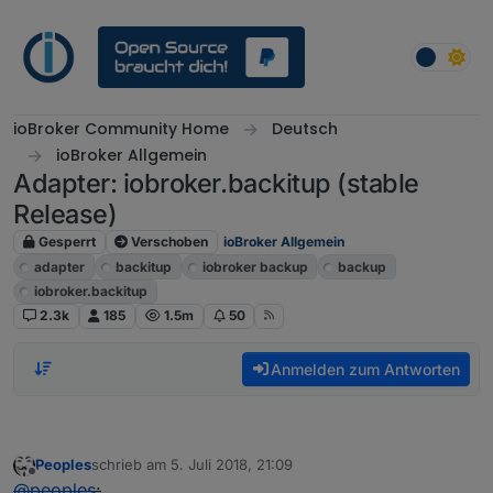
Weiter zum Inhalt
ioBroker Community Home
Deutsch
ioBroker Allgemein
Adapter: iobroker.backitup (stable
Release)
Gesperrt
Verschoben
ioBroker Allgemein
adapter
backitup
iobroker backup
backup
iobroker.backitup
2.3k
185
1.5m
50
Anmelden zum Antworten
Peoples
schrieb am
5. Juli 2018, 21:09
zuletzt editiert von
Offline
@
peoples
: