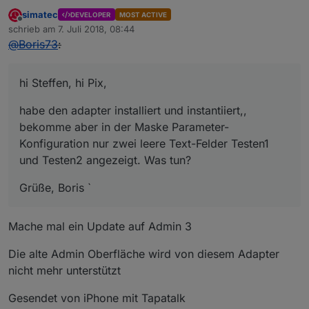
simatec
DEVELOPER
MOST ACTIVE
Offline
schrieb am
7. Juli 2018, 08:44
zuletzt editiert von
@
Boris73
:
hi Steffen, hi Pix,
habe den adapter installiert und instantiiert,,
bekomme aber in der Maske Parameter-
Konfiguration nur zwei leere Text-Felder Testen1
und Testen2 angezeigt. Was tun?
Grüße, Boris `
Mache mal ein Update auf Admin 3
Die alte Admin Oberfläche wird von diesem Adapter
nicht mehr unterstützt
Gesendet von iPhone mit Tapatalk