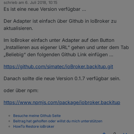
Offline
schrieb am
6. Juli 2018, 10:15
zuletzt editiert von
Es ist eine neue Version verfügbar …
Der Adapter ist einfach über Github in IoBroker zu
aktualisieren.
Im IoBroker einfach unter Adapter auf den Button
„Installieren aus eigener URL“ gehen und unter dem Tab
„Beliebig“ den folgenden Github Link einfügen …
https://github.com/simatec/ioBroker.backitup.git
Danach sollte die neue Version 0.1.7 verfügbar sein.
oder über npm:
https://www.npmjs.com/package/iobroker.backitup
Besuche meine Github Seite
Beitrag hat geholfen oder willst du mich unterstützen
HowTo Restore ioBroker
0