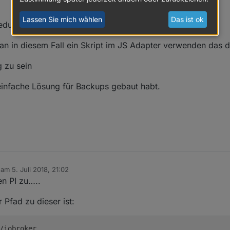
Lassen Sie mich wählen
Das ist ok
dule verzichten.
n in diesem Fall ein Skript im JS Adapter verwenden das d
g zu sein
einfache Lösung für Backups gebaut habt.
b am
5. Juli 2018, 21:02
editiert von
en PI zu…..
Pfad zu dieser ist:
/iobroker