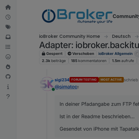
Weiter zum Inhalt
Communit
ioBroker Community Home
Deutsch
Adapter: iobroker.backitu
Gesperrt
Verschoben
ioBroker Allgemein
2.3k
beiträge
185
kommentatoren
1.5m
aufrufe
sigi234
schrie
FORUM TESTING
MOST ACTIVE
zuletzt 
@
simatec
:
Online
In deiner Pfadangabe zum FTP feh
Ist in der Readme beschrieben…
Gesendet von iPhone mit Tapatalk