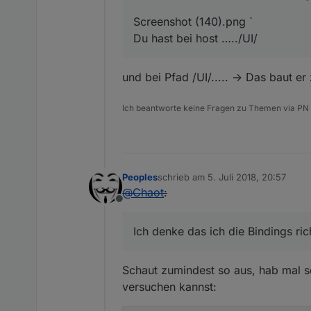
Screenshot (140).png `
Du hast bei host …../UI/
und bei Pfad /UI/..... -> Das baut er
Ich beantworte keine Fragen zu Themen via PN
Peoples
schrieb am
5. Juli 2018, 20:57
zuletzt editiert von
@
Chaot
:
Offline
Ich denke das ich die Bindings ric
Schaut zumindest so aus, hab mal s
versuchen kannst: