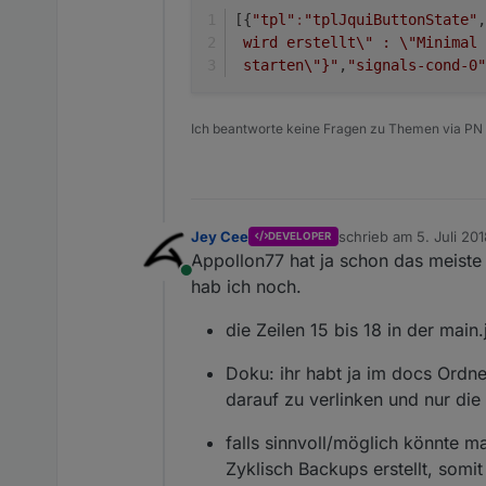
[{
"tpl"
:
"tplJquiButtonState"
,
 wird erstellt\" : \"Minimal 
 starten\"}"
,
"signals-cond-0"
Ich beantworte keine Fragen zu Themen via PN
Jey Cee
schrieb am
5. Juli 20
DEVELOPER
zuletzt editiert von
Appollon77 hat ja schon das meiste
Online
hab ich noch.
die Zeilen 15 bis 18 in der mai
Doku: ihr habt ja im docs Ordn
darauf zu verlinken und nur di
falls sinnvoll/möglich könnte 
Zyklisch Backups erstellt, somi