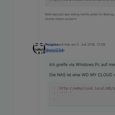
Bitte benutzt das Voting rechts unten im Beitrag
Immer Daten sichern!
Peoples
schrieb am
5. Juli 2018, 21:08
zuletzt editiert von
@
sigi234
:
Offline
Ich greife via Windows Pc auf me
Die NAS ist eine WD MY CLOUD de
http:
/
/wdmycloud.local/
UI/s
``
``
`  