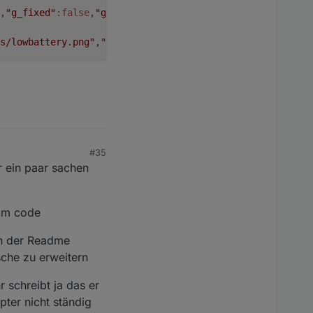
,
"g_fixed"
:false
,
"g_visibility"
:false
,
"g_css_font_text"
:
s/lowbattery.png"
,
"signals-icon-size-0"
:
0
,
"signals-blink
#35
r ein paar sachen
 im code
in der Readme
sche zu erweitern
 schreibt ja das er
ter nicht ständig