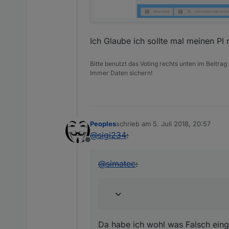
Ich Glaube ich sollte mal meinen P
Bitte benutzt das Voting rechts unten im Beitrag
Immer Daten sichern!
Peoples
schrieb am
5. Juli 2018, 20:57
zuletzt editiert von
@
sigi234
:
Offline
@
simatec
:
Da habe ich wohl was Falsch ein