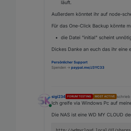
läuft.
Außerdem könntet ihr auf node-sche
Für das One-Click Backup könnte ma
die Datei "initial" scheint unnöti
Dickes Danke an euch das ihr eine 
Persönlicher Support
Spenden ->
paypal.me/J3YC33
sigi234
schrie
FORUM TESTING
MOST ACTIVE
zuletzt 
Ich greife via Windows Pc auf mein
Online
Die NAS ist eine WD MY CLOUD der 
http://wdmycloud.local/UI/shares