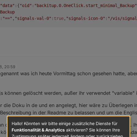
"data"
:
{
"oid"
:
"backitup.0.OneClick.start_minimal_Backup"
Backup 
:
"=="
,
"signals-val-0"
:true
,
"signals-icon-0"
:
"/vis/signal
18, 20:59
 genannt was ich heute Vormittag schon gesehen hatte, abe
n.js können gelöscht werden, außer ihr verwendet "variable"
er die Doku in de und en angelegt, hier wäre zu Überlegen 
e Beschreibung in der Readme zu belassen und um die Engli
Hallo! Könnten wir bitte einige zusätzliche Dienste für
man den Adapter noch von daemon auf schedule umbauen. Ihr
Funktionalität & Analytics
aktivieren? Sie können Ihre
t könnte man die Systemlast etwas reduzieren wenn der Adap
Zustimmung später jederzeit ändern oder zurückziehen.