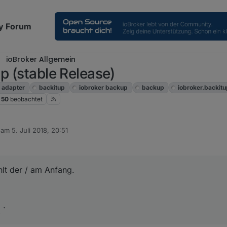
y Forum
ioBroker Allgemein
p (stable Release)
adapter
backitup
iobroker backup
backup
iobroker.backit
50
beobachtet
b am
5. Juli 2018, 20:51
editiert von
7. Mai 2018, 22:57
lt der / am Anfang.
 `