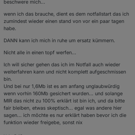
gesichert werden sollen, wiso sind die Ordner
Suche hin oder her...
beschwere mich...
LEER !!! oder ist dies alles in der Backup.json?
DAS wäre Info die ich mir im Adapter gewünscht
Und es ist für den User verwirrend das Ordner
wenn ich das brauche, dient es dem notfallstart das ich
hätte aber nicht gefunden habe. Und wenn ich
LEER sind wo (so nimmt der normale User an)
zumindest wieder einen stand von vor ein paar tagen
hier suche, wird bunt durcheinander
Daten drinnen liegen sollen.
Also wird ALLES in der backup.json gesichert?
habe.
geschrieben, versionsübergreifend. Und das ist
Versteh ich das Richtig.
nicht dienlich.
DANN kann ich mich in ruhe um ersatz kümmern.
Nicht alle in einen topf werfen...
Ich will sicher gehen das ich im Notfall auch wieder
weiterfahren kann und nicht komplett aufgeschmissen
bin.
Und bei nur 1,6Mb ist es am anfang unglaubwürdig
wenn vorhin 160Mb gesichert wurden... und solange
MIR das nicht zu 100% erklärt ist bin ich, und da bitte
fair bleiben, etwas skeptisch... egal was andere hier
sagen... ich möchte es nur erklärt haben bevor ich die
funktion wieder freigebe, sonst nix