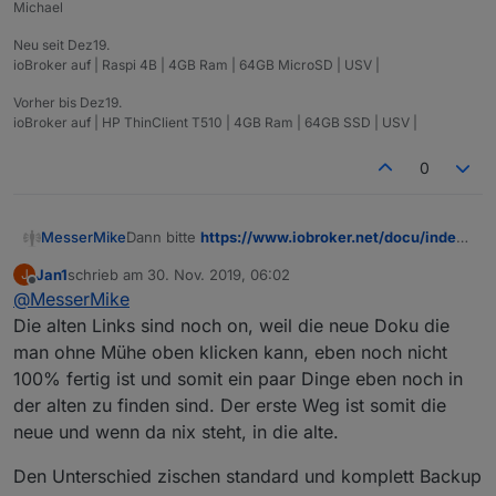
Michael
Neu seit Dez19.
ioBroker auf | Raspi 4B | 4GB Ram | 64GB MicroSD | USV |
Vorher bis Dez19.
ioBroker auf | HP ThinClient T510 | 4GB Ram | 64GB SSD | USV |
0
MesserMike
Dann bitte
https://www.iobroker.net/docu/index-
12.htm?page_id=2279&lang=de
vom Netz
Jan1
schrieb am
30. Nov. 2019, 06:02
J
nehmen... verwirrt wenn es eben verschiedene
zuletzt editiert von
Offline
@
MesserMike
anleitungen gibt ohne Datumsangabe ;) Es steht
zwar ganz unten 26.1.19 aber ich kann ja ned
Die alten Links sind noch on, weil die neue Doku die
wissen das dies die alte Platform ist und es
man ohne Mühe oben klicken kann, eben noch nicht
andere versionen gibt...
100% fertig ist und somit ein paar Dinge eben noch in
langsam brauch i glaub ich
der alten zu finden sind. Der erste Weg ist somit die
neue und wenn da nix steht, in die alte.
Den Unterschied zischen standard und komplett Backup