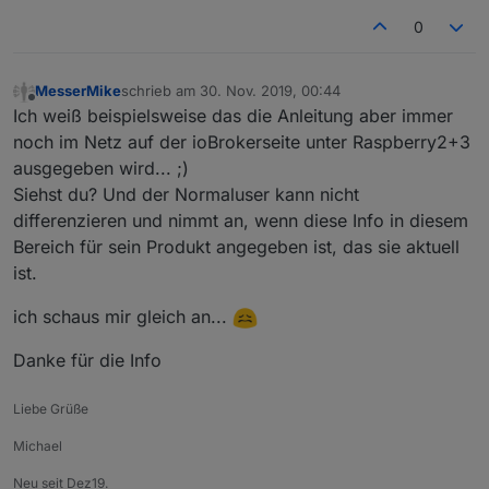
0
MesserMike
schrieb am
30. Nov. 2019, 00:44
zuletzt editiert von
Offline
Ich weiß beispielsweise das die Anleitung aber immer
noch im Netz auf der ioBrokerseite unter Raspberry2+3
ausgegeben wird... ;)
Siehst du? Und der Normaluser kann nicht
differenzieren und nimmt an, wenn diese Info in diesem
Bereich für sein Produkt angegeben ist, das sie aktuell
ist.
ich schaus mir gleich an...
Danke für die Info
Liebe Grüße
Michael
Neu seit Dez19.