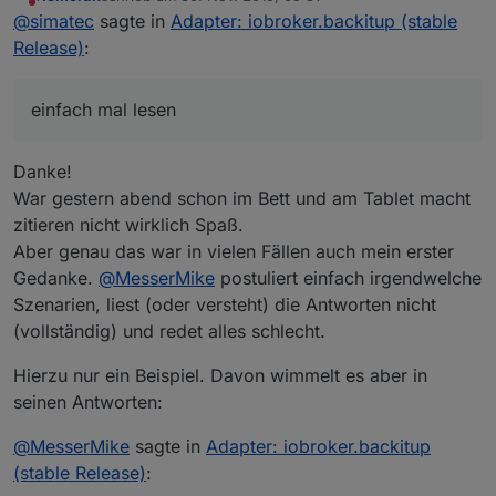
zuletzt editiert von
Nicht stören
und was is nun genau der unterschied zu
@
simatec
sagte in
Adapter: iobroker.backitup (stable
komplett? warum ist die differenz SO gross und
Release)
:
Und genau das meine ich ... einfach mal lesen und
warum sind die ordner leer
auch die Readme vom Adapter lesen.
Die gleiche Frage wurde hier schon tausendendemale
einfach mal lesen
gestellt und speziell dir hab ich dieses in meiner
letzten Antwort an dich, bereits beantwortet.
Mensch nimm dir doch mal die Hilfen hier an.
Falsche Links nutzen, nicht die offizielle Doku und
Danke!
Readme von Adaptern nutzen, aber alles schlecht
Lies die Readme von Backitup und benutze die
War gestern abend schon im Bett und am Tablet macht
reden.
offizielle Doku von iobroker.
zitieren nicht wirklich Spaß.
Aber genau das war in vielen Fällen auch mein erster
Gedanke.
@
MesserMike
postuliert einfach irgendwelche
Szenarien, liest (oder versteht) die Antworten nicht
(vollständig) und redet alles schlecht.
Hierzu nur ein Beispiel. Davon wimmelt es aber in
seinen Antworten:
@
MesserMike
sagte in
Adapter: iobroker.backitup
(stable Release)
: