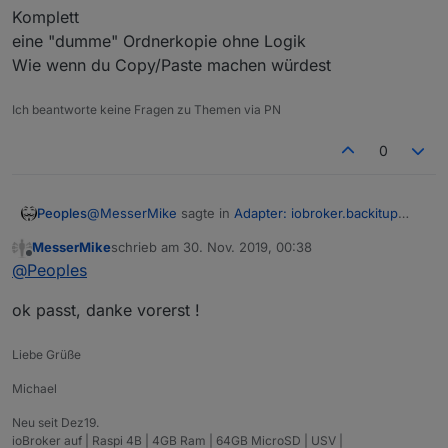
Komplett
eine "dumme" Ordnerkopie ohne Logik
Wie wenn du Copy/Paste machen würdest
Ich beantworte keine Fragen zu Themen via PN
0
@
MesserMike
sagte in
Adapter: iobroker.backitup
Peoples
(stable Release)
:
MesserMike
schrieb am
30. Nov. 2019, 00:38
zuletzt editiert von
Offline
und was is nun genau der unterschied zu
@
Peoples
komplett? warum ist die differenz SO gross und
Minimal
warum sind die ordner leer
ok passt, danke vorerst !
deine Persönlichen Sachen werden gesichert
das System wird neu installiert ist fehlerfrei und Up to
Komplett
Liebe Grüße
Date
eine "dumme" Ordnerkopie ohne Logik
Wie wenn du Copy/Paste machen würdest
Michael
Neu seit Dez19.
ioBroker auf | Raspi 4B | 4GB Ram | 64GB MicroSD | USV |