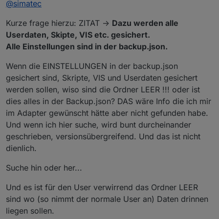
@
simatec
backup abgeschafft wurde.
iobroker beschäftigt und auch eine Suchfunktion ist
dir fremd.
Denn solche User wie du bügeln blindlings ein total
Kurze frage hierzu: ZITAT ->
Dazu werden alle
drüber und beschweren sich dann hier im Forum wie
instabil iobroker läuft und dass doch alles so schlecht
Ich erkläre es nochmal, auch wenn es schon zum
Userdaten, Skipte, VIS etc. gesichert.
ist.
hundersten mal hier zu lesen ist. Ein Standard Backup
Alle Einstellungen sind in der backup.json.
von backitup ist exakt dem Konsolenbefehl „iobroker
Bei einem Restore wird alles neu aufgesetzt und
backup“ gleichzusetzen und sichert alles an
wiederhergestellt ubd alle Adapter werden genau
Wenn die EINSTELLUNGEN in der backup.json
Einstellungen deines Iobroker. Dazu werden alle
passend zu deiner node Version installiert.
Alles ist am Ende so wie auf deinem alten System nur
gesichert sind, Skripte, VIS und Userdaten gesichert
Userdaten, Skipte, VIS etc. gesichert.
neu installiert.
Alle Einstellungen sind in der backup.json.
werden sollen, wiso sind die Ordner LEER !!! oder ist
Bei dem total wurde früher der komplette iobroker
Ordner gepackt und beim restore einfach wieder
dies alles in der Backup.json? DAS wäre Info die ich mir
entpackt.
Aber du hast dich wie gesagt in keinster Weise
im Adapter gewünscht hätte aber nicht gefunden habe.
Ob die node Version stimmt ... keine Ahnung, ob
belesen und stellst hier solch Behauptungen auf.
Und wenn ich hier suche, wird bunt durcheinander
der/die Fehler mit kopiert wurden ... keine Ahnung, ob
Ich selber mache jeden Systemumzug, oder jedes
das System stabil läuft oder kopierfehler aufgetreten
geschrieben, versionsübergreifend. Und das ist nicht
neuaufsetzen mit dem Standard Backup und das
sind... keine Ahnung.
bereits seit Jahren.
Ich habe dies schon mehr als 50 mal gemacht und
dienlich.
nach dem Restore ist alles so wie es sein soll und nix
fehlt.
Wie gesagt, belese dich und stelle hier nicht so ein
Suche hin oder her...
aus der Luft gegriffenes Halbwissen ins Forum.
Und es ist für den User verwirrend das Ordner LEER
sind wo (so nimmt der normale User an) Daten drinnen
liegen sollen.