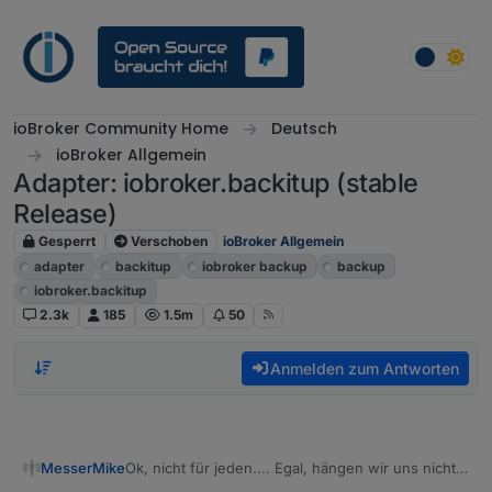
Weiter zum Inhalt
ioBroker Community Home
Deutsch
ioBroker Allgemein
Adapter: iobroker.backitup (stable
Release)
Gesperrt
Verschoben
ioBroker Allgemein
adapter
backitup
iobroker backup
backup
iobroker.backitup
2.3k
185
1.5m
50
Anmelden zum Antworten
Ok, nicht für jeden.... Egal, hängen wir uns nicht
MesserMike
darauf auf jetzt.....