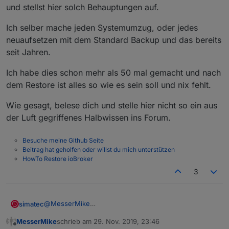
und stellst hier solch Behauptungen auf.
Ich selber mache jeden Systemumzug, oder jedes
neuaufsetzen mit dem Standard Backup und das bereits
seit Jahren.
Ich habe dies schon mehr als 50 mal gemacht und nach
dem Restore ist alles so wie es sein soll und nix fehlt.
Wie gesagt, belese dich und stelle hier nicht so ein aus
der Luft gegriffenes Halbwissen ins Forum.
Besuche meine Github Seite
Beitrag hat geholfen oder willst du mich unterstützen
HowTo Restore ioBroker
3
@
MesserMike
simatec
So habe mal hier nur mitgelesen und musste dabei
MesserMike
schrieb am
29. Nov. 2019, 23:46
feststellen, dass genau wegen Leuten wie dir das total
Du hast dich nie wirklich mit dem Thema Backup von
zuletzt editiert von
Offline