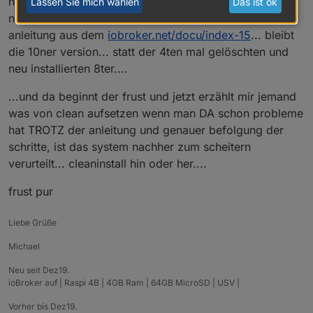
node 8, 4ter neustart trotz --purge remove node
Lassen Sie mich wählen
Das ist ok
nodejs, autoremove, neustart und installation nach
anleitung aus dem
iobroker.net/docu/index-15
... bleibt
die 10ner version... statt der 4ten mal gelöschten und
neu installierten 8ter....
...und da beginnt der frust und jetzt erzählt mir jemand
was von clean aufsetzen wenn man DA schon probleme
hat TROTZ der anleitung und genauer befolgung der
schritte, ist das system nachher zum scheitern
verurteilt... cleaninstall hin oder her....
frust pur
Liebe Grüße
Michael
Neu seit Dez19.
ioBroker auf | Raspi 4B | 4GB Ram | 64GB MicroSD | USV |
Vorher bis Dez19.