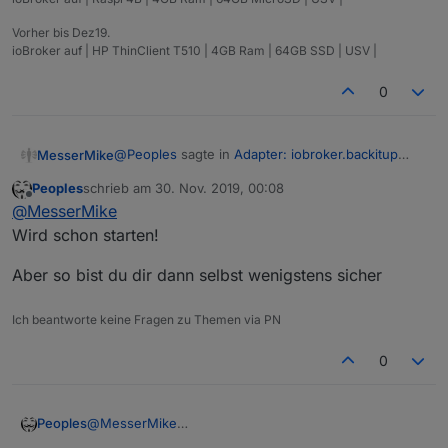
Vorher bis Dez19.
ioBroker auf | HP ThinClient T510 | 4GB Ram | 64GB SSD | USV |
0
@
Peoples
sagte in
Adapter: iobroker.backitup
MesserMike
(stable Release)
:
Peoples
schrieb am
30. Nov. 2019, 00:08
zuletzt editiert von
Offline
@
MesserMike
@
MesserMike
Hast du denn keinen bspw. Raspberry auf
Wird schon starten!
Guckst du !!!
dem du das mal "Restoren" könntest um zu
sehen was passiert?
Aber so bist du dir dann selbst wenigstens sicher
Meine hat mich vorhin gefragt ob ich deppat bin
um die zeit... :/
Ich beantworte keine Fragen zu Themen via PN
es lässt mir jetzt keine ruhe... auf nem alten 2B+
aber mühsam und weiß ned ob des überhaupt
startet
0
@
MesserMike
Peoples
Wird schon starten!