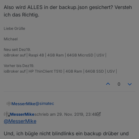
Also wird ALLES in der backup.json gesichert? Versteh
ich das Richtig.
Liebe Grüße
Michael
Neu seit Dez19.
ioBroker auf | Raspi 4B | 4GB Ram | 64GB MicroSD | USV |
Vorher bis Dez19.
ioBroker auf | HP ThinClient T510 | 4GB Ram | 64GB SSD | USV |
0
@
simatec
MesserMike
MesserMike
schrieb am
29. Nov. 2019, 23:48
Kurze frage hierzu: ZITAT ->
Dazu werden alle
zuletzt editiert von MesserMike
Offline
@
MesserMike
Userdaten, Skipte, VIS etc. gesichert.
Alle Einstellungen sind in der backup.json.
Wenn die EINSTELLUNGEN in der backup.json
Und, ich bügle nicht blindlinks ein backup drüber und
gesichert sind, Skripte, VIS und Userdaten