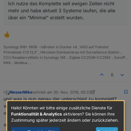
Ich nutze das Komplette seit ewigen Zeiten nicht
mehr und habe aktuell 3 Systeme laufen, die alle
über ein "Minimal" erstellt wurden.
Synology 918+ 16GB - ioBroker in Docker v9 , VISO auf Trekstor
Primebook C13 13,3" , Hikvision Domkameras mit Surveillance Station ..
CCU RaspberryMatic in Synology VM .. Zigbee CC2538+CC2592 .. Sonoff ..
KNX .. Modbus ..
0
MesserMike
schrieb am
30. Nov. 2019, 00:22
zuletzt editiert von MesserMike
Offline
und was is nun genau der unterschied zu komplett?
warum ist die differenz SO gross und warum sind die
Hallo! Könnten wir bitte einige zusätzliche Dienste für
ordner leer
Funktionalität & Analytics
aktivieren? Sie können Ihre
Zustimmung später jederzeit ändern oder zurückziehen.
so und schon gehts los.... installiert wird node 10 statt