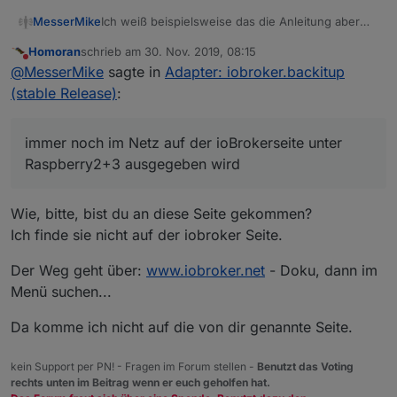
Ich weiß beispielsweise das die Anleitung aber
MesserMike
immer noch im Netz auf der ioBrokerseite unter
Homoran
schrieb am
30. Nov. 2019, 08:15
Raspberry2+3 ausgegeben wird... ;)
ich schaus mir gleich an...
zuletzt editiert von
Nicht stören
@
MesserMike
sagte in
Adapter: iobroker.backitup
Siehst du? Und der Normaluser kann nicht
differenzieren und nimmt an, wenn diese Info in
(stable Release)
:
Danke für die Info
diesem Bereich für sein Produkt angegeben ist,
das sie aktuell ist.
immer noch im Netz auf der ioBrokerseite unter
Raspberry2+3 ausgegeben wird
Wie, bitte, bist du an diese Seite gekommen?
Ich finde sie nicht auf der iobroker Seite.
Der Weg geht über:
www.iobroker.net
- Doku, dann im
Menü suchen...
Da komme ich nicht auf die von dir genannte Seite.
kein Support per PN! - Fragen im Forum stellen -
Benutzt das Voting
rechts unten im Beitrag wenn er euch geholfen hat.