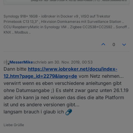
Synology 918+ 16GB - ioBroker in Docker v9 , VISO auf Trekstor
Primebook C13 13,3" , Hikvision Domkameras mit Surveillance Station ..
CCU RaspberryMatic in Synology VM .. Zigbee CC2538+CC2592 .. Sonoff ..
KNX .. Modbus ..
0
MesserMike
schrieb am
30. Nov. 2019, 00:53
zuletzt editiert von
Offline
Dann bitte
https://www.iobroker.net/docu/index-
12.htm?page_id=2279&lang=de
vom Netz nehmen...
verwirrt wenn es eben verschiedene anleitungen gibt
ohne Datumsangabe ;) Es steht zwar ganz unten 26.1.19
aber ich kann ja ned wissen das dies die alte Platform
ist und es andere versionen gibt...
langsam brauch i glaub ich
Liebe Grüße