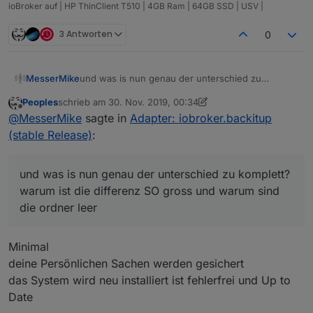
ioBroker auf | HP ThinClient T510 | 4GB Ram | 64GB SSD | USV |
3 Antworten
0
und was is nun genau der unterschied zu
MesserMike
komplett? warum ist die differenz SO gross und
Peoples
schrieb am
30. Nov. 2019, 00:34
warum sind die ordner leer
so und schon gehts los.... installiert wird node 10
zuletzt editiert von Peoples
Offline
@
MesserMike
sagte in
Adapter: iobroker.backitup
statt node 8, 4ter neustart trotz --purge remove
node nodejs, autoremove, neustart und
...und da beginnt der frust und jetzt erzählt mir
(stable Release)
:
installation nach anleitung aus dem
jemand was von clean aufsetzen wenn man DA
iobroker.net/docu/index-15
... bleibt die 10ner
schon probleme hat TROTZ der anleitung und
frust pur
version... statt der 4ten mal gelöschten und neu
genauer befolgung der schritte, ist das system
und was is nun genau der unterschied zu komplett?
installierten 8ter....
nachher zum scheitern verurteilt... cleaninstall hin
warum ist die differenz SO gross und warum sind
oder her....
die ordner leer
Minimal
deine Persönlichen Sachen werden gesichert
das System wird neu installiert ist fehlerfrei und Up to
Date