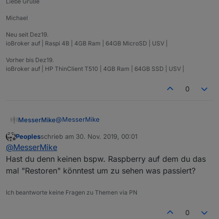
Liebe Grüße
Michael
Neu seit Dez19.
ioBroker auf | Raspi 4B | 4GB Ram | 64GB MicroSD | USV |
Vorher bis Dez19.
ioBroker auf | HP ThinClient T510 | 4GB Ram | 64GB SSD | USV |
0
@
MesserMike
MesserMike
Peoples
schrieb am
30. Nov. 2019, 00:01
Und, ich bügle nicht blindlinks ein backup drüber
zuletzt editiert von
Offline
@
MesserMike
und beschwere mich...
wenn ich das brauche, dient es dem notfallstart
Hast du denn keinen bspw. Raspberry auf dem du das
das ich zumindest wieder einen stand von vor ein
mal "Restoren" könntest um zu sehen was passiert?
paar tagen habe.
DANN kann ich mich in ruhe um ersatz kümmern.
Ich beantworte keine Fragen zu Themen via PN
Nicht alle in einen topf werfen...
0
Ich will sicher gehen das ich im Notfall auch