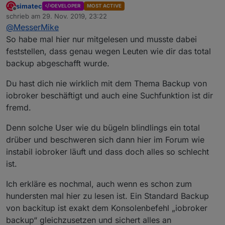
simatec
DEVELOPER
MOST ACTIVE
Für mich ists so mal nix mit Backitup, trotzdem ein
Offline
schrieb am
29. Nov. 2019, 23:22
großes Lob an alle die hier daran arbeiten und ein
zuletzt editiert von
@
MesserMike
grosses Danke !!!!
So habe mal hier nur mitgelesen und musste dabei
feststellen, dass genau wegen Leuten wie dir das total
backup abgeschafft wurde.
Du hast dich nie wirklich mit dem Thema Backup von
iobroker beschäftigt und auch eine Suchfunktion ist dir
fremd.
Denn solche User wie du bügeln blindlings ein total
drüber und beschweren sich dann hier im Forum wie
instabil iobroker läuft und dass doch alles so schlecht
ist.
Ich erkläre es nochmal, auch wenn es schon zum
hundersten mal hier zu lesen ist. Ein Standard Backup
von backitup ist exakt dem Konsolenbefehl „iobroker
backup“ gleichzusetzen und sichert alles an