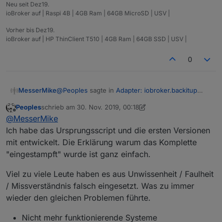
Neu seit Dez19.
ioBroker auf | Raspi 4B | 4GB Ram | 64GB MicroSD | USV |
Vorher bis Dez19.
ioBroker auf | HP ThinClient T510 | 4GB Ram | 64GB SSD | USV |
0
@
Peoples
sagte in
Adapter: iobroker.backitup
MesserMike
(stable Release)
:
Peoples
schrieb am
30. Nov. 2019, 00:18
zuletzt editiert von Peoples
Offline
@
MesserMike
@
MesserMike
Wird schon starten!
Ich habe das Ursprungsscript und die ersten Versionen
Ja eh, aber ich wollte nur eine vernünftige
mit entwickelt. Die Erklärung warum das Komplette
erklärung haben, hab ich bis jetzt aber nicht von
Aber so bist du dir dann selbst wenigstens
"eingestampft" wurde ist ganz einfach.
denjenigen die es eigentlich programmieren...
sicher
hab am anfang schon geschrieben, soll ja kein
angriff sein, ich will nur erklärung hierzu... und
die sind dürftig
Viel zu viele Leute haben es aus Unwissenheit / Faulheit
/ Missverständnis falsch eingesetzt. Was zu immer
wieder den gleichen Problemen führte.
Nicht mehr funktionierende Systeme