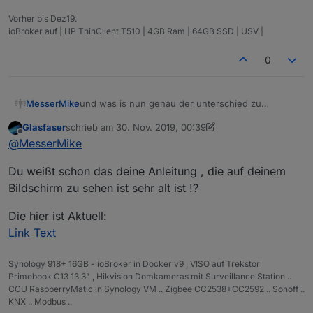
Vorher bis Dez19.
ioBroker auf | HP ThinClient T510 | 4GB Ram | 64GB SSD | USV |
0
und was is nun genau der unterschied zu
MesserMike
komplett? warum ist die differenz SO gross und
Glasfaser
schrieb am
30. Nov. 2019, 00:39
warum sind die ordner leer
so und schon gehts los.... installiert wird node 10
zuletzt editiert von Glasfaser
Offline
@
MesserMike
statt node 8, 4ter neustart trotz --purge remove
node nodejs, autoremove, neustart und
...und da beginnt der frust und jetzt erzählt mir
Du weißt schon das deine Anleitung , die auf deinem
installation nach anleitung aus dem
jemand was von clean aufsetzen wenn man DA
iobroker.net/docu/index-15
... bleibt die 10ner
schon probleme hat TROTZ der anleitung und
frust pur
Bildschirm zu sehen ist sehr alt ist !?
version... statt der 4ten mal gelöschten und neu
genauer befolgung der schritte, ist das system
installierten 8ter....
nachher zum scheitern verurteilt... cleaninstall hin
Die hier ist Aktuell:
oder her....
Link Text
Synology 918+ 16GB - ioBroker in Docker v9 , VISO auf Trekstor
Primebook C13 13,3" , Hikvision Domkameras mit Surveillance Station ..
CCU RaspberryMatic in Synology VM .. Zigbee CC2538+CC2592 .. Sonoff ..
KNX .. Modbus ..