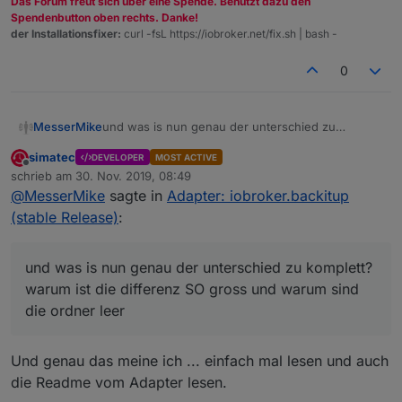
Das Forum freut sich über eine Spende. Benutzt dazu den
Spendenbutton oben rechts. Danke!
der Installationsfixer:
curl -fsL https://iobroker.net/fix.sh | bash -
0
und was is nun genau der unterschied zu
MesserMike
komplett? warum ist die differenz SO gross und
simatec
DEVELOPER
MOST ACTIVE
warum sind die ordner leer
so und schon gehts los.... installiert wird node 10
Offline
schrieb am
30. Nov. 2019, 08:49
statt node 8, 4ter neustart trotz --purge remove
zuletzt editiert von
@
MesserMike
sagte in
Adapter: iobroker.backitup
node nodejs, autoremove, neustart und
...und da beginnt der frust und jetzt erzählt mir
installation nach anleitung aus dem
jemand was von clean aufsetzen wenn man DA
(stable Release)
:
iobroker.net/docu/index-15
... bleibt die 10ner
schon probleme hat TROTZ der anleitung und
frust pur
version... statt der 4ten mal gelöschten und neu
genauer befolgung der schritte, ist das system
installierten 8ter....
nachher zum scheitern verurteilt... cleaninstall hin
und was is nun genau der unterschied zu komplett?
oder her....
warum ist die differenz SO gross und warum sind
die ordner leer
Und genau das meine ich ... einfach mal lesen und auch
die Readme vom Adapter lesen.