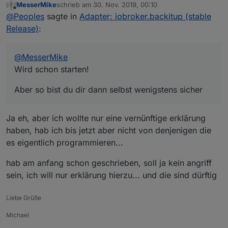
MesserMike
schrieb am
30. Nov. 2019, 00:10
Aber so bist du dir dann selbst wenigstens sicher
zuletzt editiert von
Offline
@
Peoples
sagte in
Adapter: iobroker.backitup (stable
Release)
:
@
MesserMike
Wird schon starten!
Aber so bist du dir dann selbst wenigstens sicher
Ja eh, aber ich wollte nur eine vernünftige erklärung
haben, hab ich bis jetzt aber nicht von denjenigen die
es eigentlich programmieren...
hab am anfang schon geschrieben, soll ja kein angriff
sein, ich will nur erklärung hierzu... und die sind dürftig
Liebe Grüße
Michael