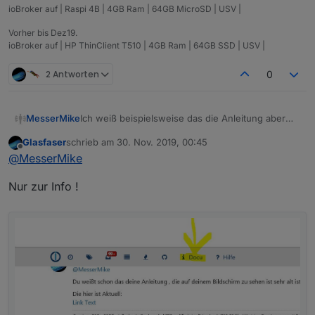
ioBroker auf | Raspi 4B | 4GB Ram | 64GB MicroSD | USV |
Vorher bis Dez19.
ioBroker auf | HP ThinClient T510 | 4GB Ram | 64GB SSD | USV |
2 Antworten
0
Ich weiß beispielsweise das die Anleitung aber
MesserMike
immer noch im Netz auf der ioBrokerseite unter
Glasfaser
schrieb am
30. Nov. 2019, 00:45
Raspberry2+3 ausgegeben wird... ;)
ich schaus mir gleich an...
zuletzt editiert von
Offline
@
MesserMike
Siehst du? Und der Normaluser kann nicht
differenzieren und nimmt an, wenn diese Info in
Danke für die Info
Nur zur Info !
diesem Bereich für sein Produkt angegeben ist,
das sie aktuell ist.