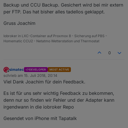
Backup und CCU Backup. Gesichert wird bei mir extern
per FTP. Das hat bisher alles tadellos geklappt.
Gruss Joachim
Iobroker in LXC-Container auf Proxmox 8 - Sicherung auf PBS -
Homematic CCU2 - Netatmo Wetterstation und Thermostat
0
simatec
DEVELOPER
MOST ACTIVE
Offline
schrieb am
15. Juli 2018, 20:14
zuletzt editiert von
Viel Dank Joachim für dein Feedback.
Es ist für uns sehr wichtig Feedback zu bekommen,
denn nur so finden wir Fehler und der Adapter kann
irgendwann in die iobroker Repo
Gesendet von iPhone mit Tapatalk