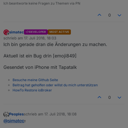
Ich beantworte keine Fragen zu Themen via PN
0
simatec
DEVELOPER
MOST ACTIVE
Offline
schrieb am
17. Juli 2018, 18:03
zuletzt editiert von
Ich bin gerade dran die Änderungen zu machen.
Aktuell ist ein Bug drin [emoji849]
Gesendet von iPhone mit Tapatalk
Besuche meine Github Seite
Beitrag hat geholfen oder willst du mich unterstützen
HowTo Restore ioBroker
0
Peoples
schrieb am
17. Juli 2018, 18:08
zuletzt editiert von
Offline
@
simatec
: