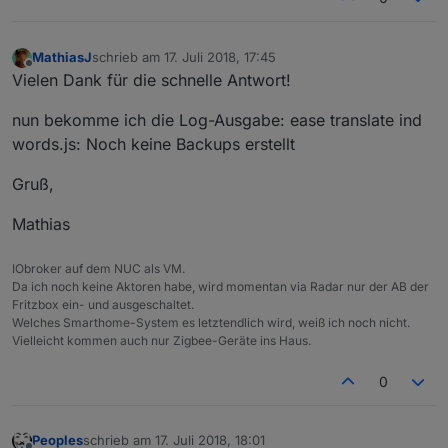
MathiasJ
schrieb am
17. Juli 2018, 17:45
zuletzt editiert von
Offline
Vielen Dank für die schnelle Antwort!
nun bekomme ich die Log-Ausgabe: ease translate ind
words.js: Noch keine Backups erstellt
Gruß,
Mathias
IObroker auf dem NUC als VM.
Da ich noch keine Aktoren habe, wird momentan via Radar nur der AB der
Fritzbox ein- und ausgeschaltet.
Welches Smarthome-System es letztendlich wird, weiß ich noch nicht.
Vielleicht kommen auch nur Zigbee-Geräte ins Haus.
0
Peoples
schrieb am
17. Juli 2018, 18:01