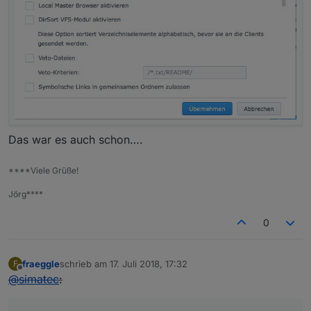
Das war es auch schon….
****Viele Grüße!
Jörg****
0
fraeggle
schrieb am
17. Juli 2018, 17:32
F
zuletzt editiert von
Offline
@
simatec
: