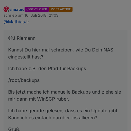
simatec
DEVELOPER
MOST ACTIVE
Offline
schrieb am
16. Juli 2018, 21:03
zuletzt editiert von
@
MathiasJ
:
@J Riemann
Kannst Du hier mal schreiben, wie Du Dein NAS
eingestellt hast?
Ich habe z.B. den Pfad für Backups
/root/backups
Bis jetzt mache ich manuelle Backups und ziehe sie
mir dann mit WinSCP rüber.
Ich habe gerade gelesen, dass es ein Update gibt.
Kann ich es einfach darüber installieren?
Gruß,