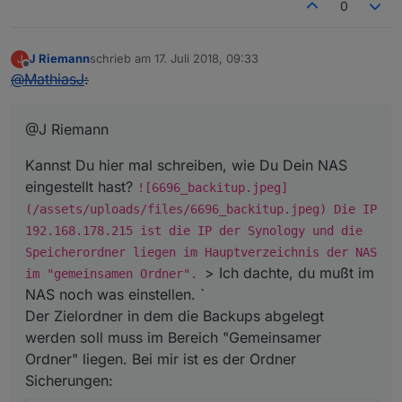
0
J Riemann
schrieb am
17. Juli 2018, 09:33
J
zuletzt editiert von
Offline
@
MathiasJ
:
@J Riemann
Kannst Du hier mal schreiben, wie Du Dein NAS
eingestellt hast?
![6696_backitup.jpeg]
(/assets/uploads/files/6696_backitup.jpeg) Die IP
192.168.178.215 ist die IP der Synology und die
Speicherordner liegen im Hauptverzeichnis der NAS
> Ich dachte, du mußt im
im "gemeinsamen Ordner".
NAS noch was einstellen. `
Der Zielordner in dem die Backups abgelegt
werden soll muss im Bereich "Gemeinsamer
Ordner" liegen. Bei mir ist es der Ordner
Sicherungen: