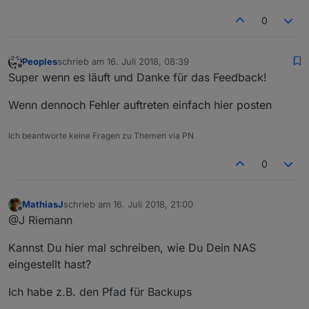
0
Peoples
schrieb am
16. Juli 2018, 08:39
zuletzt editiert von
Offline
Super wenn es läuft und Danke für das Feedback!
Wenn dennoch Fehler auftreten einfach hier posten
Ich beantworte keine Fragen zu Themen via PN
0
MathiasJ
schrieb am
16. Juli 2018, 21:00
zuletzt editiert von
Offline
@J Riemann
Kannst Du hier mal schreiben, wie Du Dein NAS
eingestellt hast?
Ich habe z.B. den Pfad für Backups