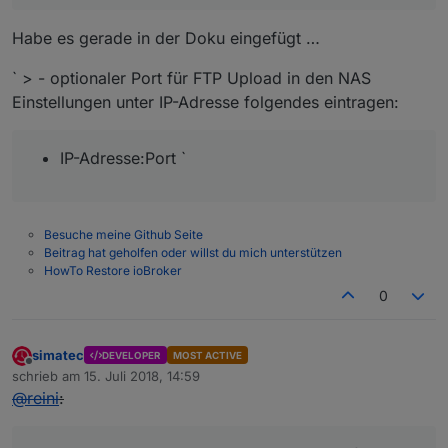
Habe es gerade in der Doku eingefügt …
` > - optionaler Port für FTP Upload in den NAS
Einstellungen unter IP-Adresse folgendes eintragen:
IP-Adresse:Port `
Besuche meine Github Seite
Beitrag hat geholfen oder willst du mich unterstützen
HowTo Restore ioBroker
0
simatec
DEVELOPER
MOST ACTIVE
Offline
schrieb am
15. Juli 2018, 14:59
zuletzt editiert von
@
reini
: