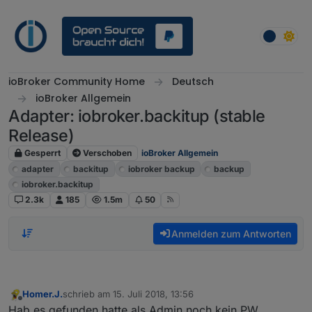
Weiter zum Inhalt
ioBroker Community Home
Deutsch
ioBroker Allgemein
Adapter: iobroker.backitup (stable
Release)
Gesperrt
Verschoben
ioBroker Allgemein
adapter
backitup
iobroker backup
backup
iobroker.backitup
2.3k
185
1.5m
50
Anmelden zum Antworten
Homer.J.
schrieb am
15. Juli 2018, 13:56
zuletzt editiert von
Offline
Hab es gefunden hatte als Admin noch kein PW