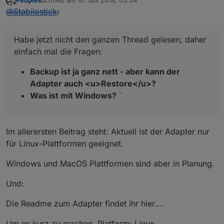
Peoples
schrieb am
16. Juli 2018, 05:34
zuletzt editiert von
Offline
@
Stabilostick
:
Habe jetzt nicht den ganzen Thread gelesen, daher
einfach mal die Fragen:
Backup ist ja ganz nett - aber kann der
Adapter auch <u>Restore</u>?
Was ist mit Windows?
`
Im allerersten Beitrag steht: Aktuell ist der Adapter nur
für Linux-Plattformen geeignet.
Windows und MacOS Plattformen sind aber in Planung.
Und:
Die Readme zum Adapter findet ihr hier….
Um es kurz zu machen, Platform: Linux