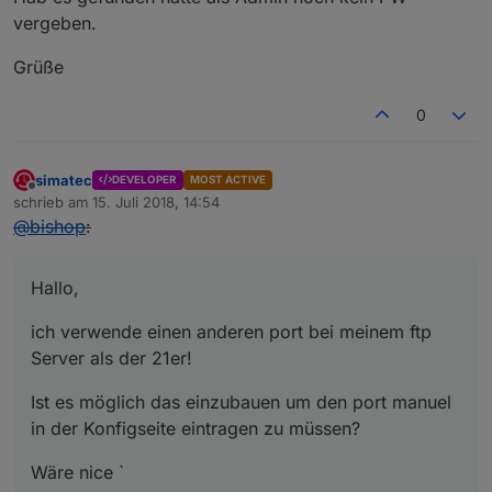
vergeben.
Grüße
0
simatec
DEVELOPER
MOST ACTIVE
Offline
schrieb am
15. Juli 2018, 14:54
zuletzt editiert von
@
bishop
:
Hallo,
ich verwende einen anderen port bei meinem ftp
Server als der 21er!
Ist es möglich das einzubauen um den port manuel
in der Konfigseite eintragen zu müssen?
Wäre nice `