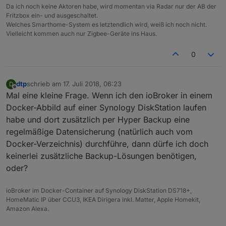
Da ich noch keine Aktoren habe, wird momentan via Radar nur der AB der
Fritzbox ein- und ausgeschaltet.
Welches Smarthome-System es letztendlich wird, weiß ich noch nicht.
Vielleicht kommen auch nur Zigbee-Geräte ins Haus.
0
dtp
schrieb am
17. Juli 2018, 06:23
D
zuletzt editiert von
Offline
Mal eine kleine Frage. Wenn ich den ioBroker in einem
Docker-Abbild auf einer Synology DiskStation laufen
habe und dort zusätzlich per Hyper Backup eine
regelmäßige Datensicherung (natürlich auch vom
Docker-Verzeichnis) durchführe, dann dürfe ich doch
keinerlei zusätzliche Backup-Lösungen benötigen,
oder?
ioBroker im Docker-Container auf Synology DiskStation DS718+,
HomeMatic IP über CCU3, IKEA Dirigera inkl. Matter, Apple Homekit,
Amazon Alexa.