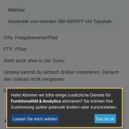
Mathias
Gesendet von meinem SM-N915FY mit Tapatalk `
Cifs: Freigabename/Pfad
FTP: /Pfad
Steht auch alles in der Doku.
Update kannst du einfach drüber installieren. Danach
den Upload nicht vergessen
Gesendet von iPhone mit Tapatalk
Hallo! Könnten wir bitte einige zusätzliche Dienste für
Funktionalität & Analytics
aktivieren? Sie können Ihre
Besuche meine Github Seite
Zustimmung später jederzeit ändern oder zurückziehen.
Beitrag hat geholfen oder willst du mich unterstützen
HowTo Restore ioBroker
Lassen Sie mich wählen
Das ist ok
E
1 Antwort
0