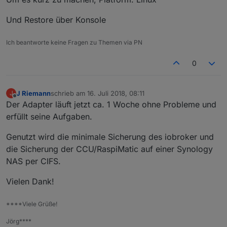
Und Restore über Konsole
Ich beantworte keine Fragen zu Themen via PN
0
J Riemann
schrieb am
16. Juli 2018, 08:11
J
zuletzt editiert von
Offline
Der Adapter läuft jetzt ca. 1 Woche ohne Probleme und
erfüllt seine Aufgaben.
Genutzt wird die minimale Sicherung des iobroker und
die Sicherung der CCU/RaspiMatic auf einer Synology
NAS per CIFS.
Vielen Dank!
****Viele Grüße!
Jörg****