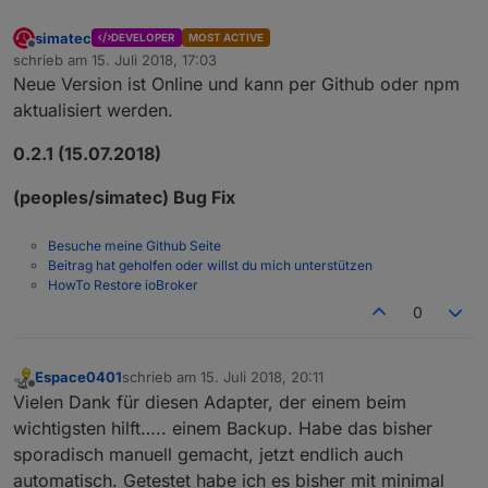
simatec
DEVELOPER
MOST ACTIVE
Offline
schrieb am
15. Juli 2018, 17:03
zuletzt editiert von
Neue Version ist Online und kann per Github oder npm
aktualisiert werden.
0.2.1 (15.07.2018)
(peoples/simatec) Bug Fix
Besuche meine Github Seite
Beitrag hat geholfen oder willst du mich unterstützen
HowTo Restore ioBroker
0
Espace0401
schrieb am
15. Juli 2018, 20:11
zuletzt editiert von
Offline
Vielen Dank für diesen Adapter, der einem beim
wichtigsten hilft….. einem Backup. Habe das bisher
sporadisch manuell gemacht, jetzt endlich auch
automatisch. Getestet habe ich es bisher mit minimal