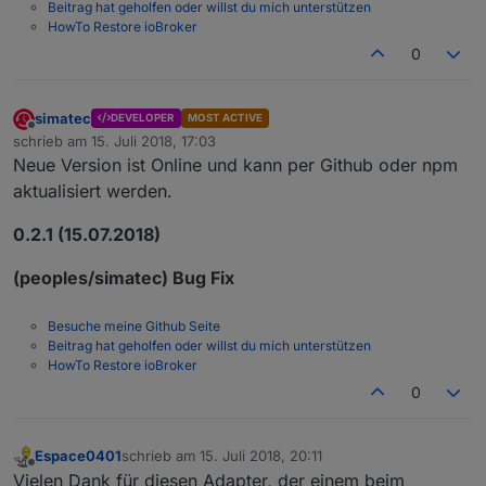
Beitrag hat geholfen oder willst du mich unterstützen
HowTo Restore ioBroker
0
simatec
DEVELOPER
MOST ACTIVE
Offline
schrieb am
15. Juli 2018, 17:03
zuletzt editiert von
Neue Version ist Online und kann per Github oder npm
aktualisiert werden.
0.2.1 (15.07.2018)
(peoples/simatec) Bug Fix
Besuche meine Github Seite
Beitrag hat geholfen oder willst du mich unterstützen
HowTo Restore ioBroker
0
Espace0401
schrieb am
15. Juli 2018, 20:11
zuletzt editiert von
Offline
Vielen Dank für diesen Adapter, der einem beim