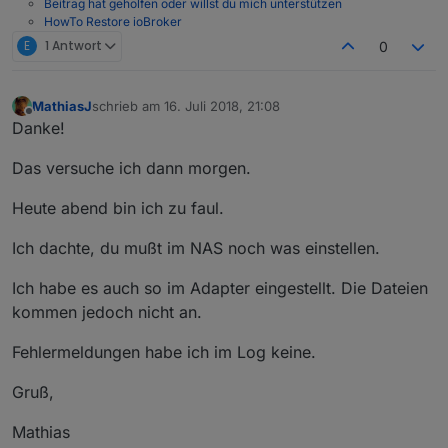
Beitrag hat geholfen oder willst du mich unterstützen
HowTo Restore ioBroker
E
1 Antwort
0
MathiasJ
schrieb am
16. Juli 2018, 21:08
zuletzt editiert von
Offline
Danke!
Das versuche ich dann morgen.
Heute abend bin ich zu faul.
Ich dachte, du mußt im NAS noch was einstellen.
Ich habe es auch so im Adapter eingestellt. Die Dateien
kommen jedoch nicht an.
Fehlermeldungen habe ich im Log keine.
Gruß,
Mathias