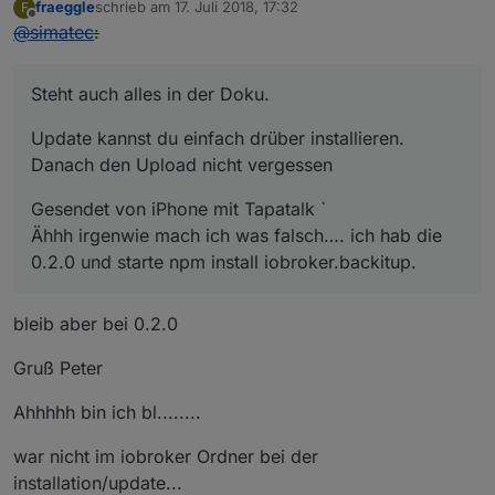
fraeggle
schrieb am
17. Juli 2018, 17:32
F
zuletzt editiert von
Offline
@
simatec
:
Steht auch alles in der Doku.
Update kannst du einfach drüber installieren.
Danach den Upload nicht vergessen
Gesendet von iPhone mit Tapatalk `
Ähhh irgenwie mach ich was falsch…. ich hab die
0.2.0 und starte npm install iobroker.backitup.
bleib aber bei 0.2.0
Gruß Peter
Ahhhhh bin ich bl........
war nicht im iobroker Ordner bei der
installation/update...