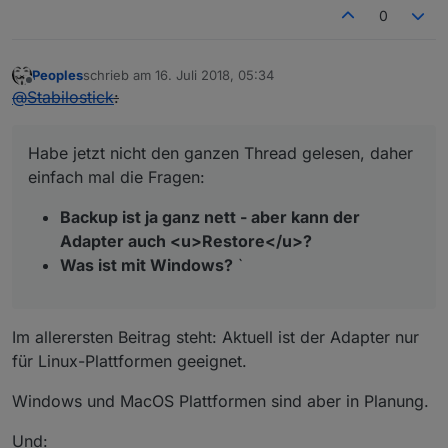
0
Peoples
schrieb am
16. Juli 2018, 05:34
zuletzt editiert von
Offline
@
Stabilostick
:
Habe jetzt nicht den ganzen Thread gelesen, daher
einfach mal die Fragen:
Backup ist ja ganz nett - aber kann der
Adapter auch <u>Restore</u>?
Was ist mit Windows?
`
Im allerersten Beitrag steht: Aktuell ist der Adapter nur
für Linux-Plattformen geeignet.
Windows und MacOS Plattformen sind aber in Planung.
Und: