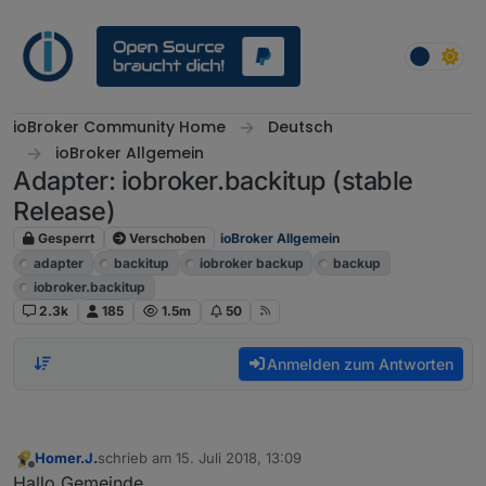
Weiter zum Inhalt
ioBroker Community Home
Deutsch
ioBroker Allgemein
Adapter: iobroker.backitup (stable
Release)
Gesperrt
Verschoben
ioBroker Allgemein
adapter
backitup
iobroker backup
backup
iobroker.backitup
2.3k
185
1.5m
50
Anmelden zum Antworten
Homer.J.
schrieb am
15. Juli 2018, 13:09
zuletzt editiert von
Offline
Hallo Gemeinde