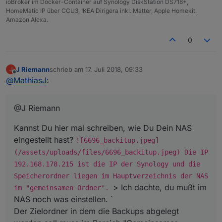
ioBroker im Docker-Container auf Synology DiskStation DS718+,
HomeMatic IP über CCU3, IKEA Dirigera inkl. Matter, Apple Homekit,
Amazon Alexa.
0
J Riemann
schrieb am
17. Juli 2018, 09:33
J
zuletzt editiert von
Offline
@
MathiasJ
:
@J Riemann
Kannst Du hier mal schreiben, wie Du Dein NAS
eingestellt hast?
![6696_backitup.jpeg]
(/assets/uploads/files/6696_backitup.jpeg) Die IP
192.168.178.215 ist die IP der Synology und die
Speicherordner liegen im Hauptverzeichnis der NAS
> Ich dachte, du mußt im
im "gemeinsamen Ordner".
NAS noch was einstellen. `
Der Zielordner in dem die Backups abgelegt