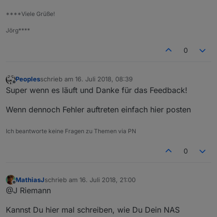
****Viele Grüße!
Jörg****
0
Peoples
schrieb am
16. Juli 2018, 08:39
zuletzt editiert von
Offline
Super wenn es läuft und Danke für das Feedback!
Wenn dennoch Fehler auftreten einfach hier posten
Ich beantworte keine Fragen zu Themen via PN
0
MathiasJ
schrieb am
16. Juli 2018, 21:00
zuletzt editiert von
Offline
@J Riemann
Kannst Du hier mal schreiben, wie Du Dein NAS