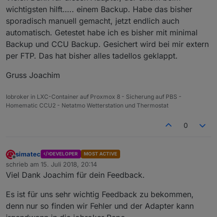
wichtigsten hilft….. einem Backup. Habe das bisher
sporadisch manuell gemacht, jetzt endlich auch
automatisch. Getestet habe ich es bisher mit minimal
Backup und CCU Backup. Gesichert wird bei mir extern
per FTP. Das hat bisher alles tadellos geklappt.
Gruss Joachim
Iobroker in LXC-Container auf Proxmox 8 - Sicherung auf PBS -
Homematic CCU2 - Netatmo Wetterstation und Thermostat
0
simatec
DEVELOPER
MOST ACTIVE
Offline
schrieb am
15. Juli 2018, 20:14
zuletzt editiert von
Viel Dank Joachim für dein Feedback.
Es ist für uns sehr wichtig Feedback zu bekommen,
denn nur so finden wir Fehler und der Adapter kann