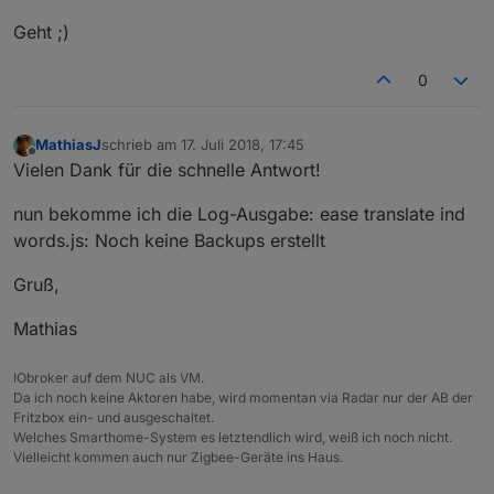
Geht ;)
0
MathiasJ
schrieb am
17. Juli 2018, 17:45
zuletzt editiert von
Offline
Vielen Dank für die schnelle Antwort!
nun bekomme ich die Log-Ausgabe: ease translate ind
words.js: Noch keine Backups erstellt
Gruß,
Mathias
IObroker auf dem NUC als VM.
Da ich noch keine Aktoren habe, wird momentan via Radar nur der AB der
Fritzbox ein- und ausgeschaltet.
Welches Smarthome-System es letztendlich wird, weiß ich noch nicht.
Vielleicht kommen auch nur Zigbee-Geräte ins Haus.