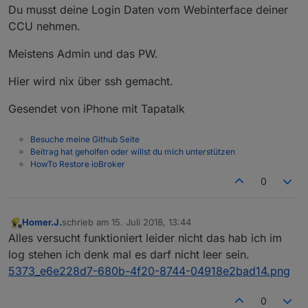
zuletzt editiert von
Du musst deine Login Daten vom Webinterface deiner
CCU nehmen.
Meistens Admin und das PW.
Hier wird nix über ssh gemacht.
Gesendet von iPhone mit Tapatalk
Besuche meine Github Seite
Beitrag hat geholfen oder willst du mich unterstützen
HowTo Restore ioBroker
0
Homer.J.
schrieb am
15. Juli 2018, 13:44
zuletzt editiert von
Offline
Alles versucht funktioniert leider nicht das hab ich im
log stehen ich denk mal es darf nicht leer sein.
5373_e6e228d7-680b-4f20-8744-04918e2bad14.png
0