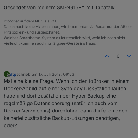
Gesendet von meinem SM-N915FY mit Tapatalk
IObroker auf dem NUC als VM.
Da ich noch keine Aktoren habe, wird momentan via Radar nur der AB der
Fritzbox ein- und ausgeschaltet.
Welches Smarthome-System es letztendlich wird, weiß ich noch nicht.
Vielleicht kommen auch nur Zigbee-Geräte ins Haus.
0
dtp
schrieb am
17. Juli 2018, 06:23
D
zuletzt editiert von
Offline
Mal eine kleine Frage. Wenn ich den ioBroker in einem
Docker-Abbild auf einer Synology DiskStation laufen
habe und dort zusätzlich per Hyper Backup eine
regelmäßige Datensicherung (natürlich auch vom
Docker-Verzeichnis) durchführe, dann dürfe ich doch
keinerlei zusätzliche Backup-Lösungen benötigen,
oder?