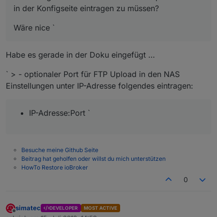
in der Konfigseite eintragen zu müssen?
Wäre nice `
Habe es gerade in der Doku eingefügt …
` > - optionaler Port für FTP Upload in den NAS
Einstellungen unter IP-Adresse folgendes eintragen:
IP-Adresse:Port `
Besuche meine Github Seite
Beitrag hat geholfen oder willst du mich unterstützen
HowTo Restore ioBroker
0
simatec
DEVELOPER
MOST ACTIVE
Offline