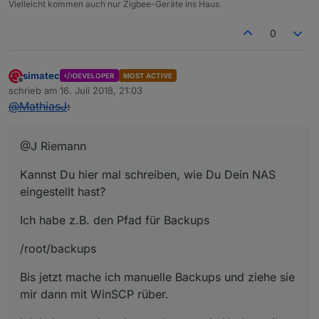
Vielleicht kommen auch nur Zigbee-Geräte ins Haus.
0
simatec
DEVELOPER
MOST ACTIVE
Offline
schrieb am
16. Juli 2018, 21:03
zuletzt editiert von
@
MathiasJ
:
@J Riemann
Kannst Du hier mal schreiben, wie Du Dein NAS
eingestellt hast?
Ich habe z.B. den Pfad für Backups
/root/backups
Bis jetzt mache ich manuelle Backups und ziehe sie
mir dann mit WinSCP rüber.