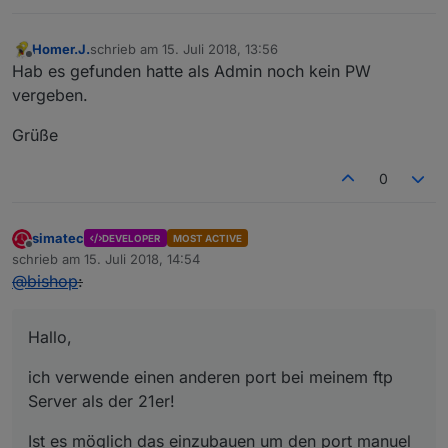
Homer.J.
schrieb am
15. Juli 2018, 13:56
zuletzt editiert von
Offline
Hab es gefunden hatte als Admin noch kein PW
vergeben.
Grüße
0
simatec
DEVELOPER
MOST ACTIVE
Offline
schrieb am
15. Juli 2018, 14:54
zuletzt editiert von
@
bishop
:
Hallo,
ich verwende einen anderen port bei meinem ftp
Server als der 21er!
Ist es möglich das einzubauen um den port manuel