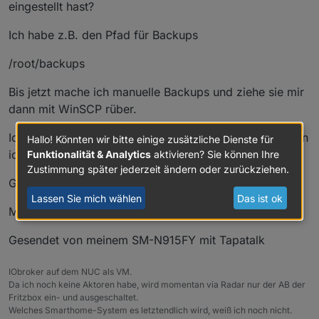
eingestellt hast?
Ich habe z.B. den Pfad für Backups
/root/backups
Bis jetzt mache ich manuelle Backups und ziehe sie mir
dann mit WinSCP rüber.
Ich habe gerade gelesen, dass es ein Update gibt. Kann
Hallo! Könnten wir bitte einige zusätzliche Dienste für
ich es einfach darüber installieren?
Funktionalität & Analytics
aktivieren? Sie können Ihre
Zustimmung später jederzeit ändern oder zurückziehen.
Gruß,
Lassen Sie mich wählen
Das ist ok
Mathias
Gesendet von meinem SM-N915FY mit Tapatalk
IObroker auf dem NUC als VM.
Da ich noch keine Aktoren habe, wird momentan via Radar nur der AB der
Fritzbox ein- und ausgeschaltet.
Welches Smarthome-System es letztendlich wird, weiß ich noch nicht.