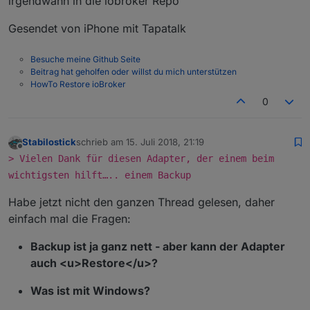
irgendwann in die iobroker Repo
Gesendet von iPhone mit Tapatalk
Besuche meine Github Seite
Beitrag hat geholfen oder willst du mich unterstützen
HowTo Restore ioBroker
0
Stabilostick
schrieb am
15. Juli 2018, 21:19
zuletzt editiert von
Offline
> Vielen Dank für diesen Adapter, der einem beim
wichtigsten hilft….. einem Backup
Habe jetzt nicht den ganzen Thread gelesen, daher
einfach mal die Fragen:
Backup ist ja ganz nett - aber kann der Adapter
auch <u>Restore</u>?
Was ist mit Windows?