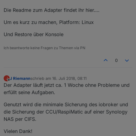
Die Readme zum Adapter findet ihr hier….
Um es kurz zu machen, Platform: Linux
Und Restore über Konsole
Ich beantworte keine Fragen zu Themen via PN
0
J Riemann
schrieb am
16. Juli 2018, 08:11
J
zuletzt editiert von
Offline
Der Adapter läuft jetzt ca. 1 Woche ohne Probleme und
erfüllt seine Aufgaben.
Genutzt wird die minimale Sicherung des iobroker und
die Sicherung der CCU/RaspiMatic auf einer Synology
NAS per CIFS.
Vielen Dank!