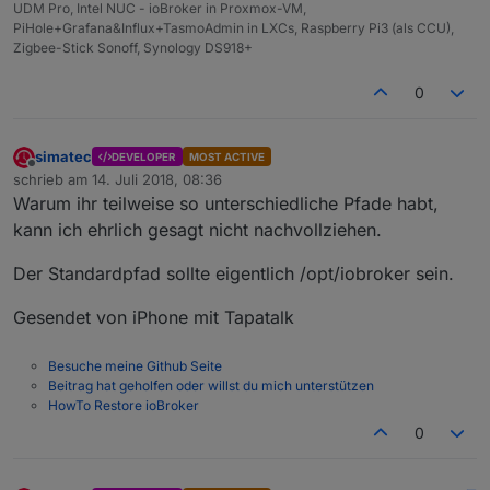
UDM Pro, Intel NUC - ioBroker in Proxmox-VM,
PiHole+Grafana&Influx+TasmoAdmin in LXCs, Raspberry Pi3 (als CCU),
Zigbee-Stick Sonoff, Synology DS918+
0
simatec
DEVELOPER
MOST ACTIVE
Offline
schrieb am
14. Juli 2018, 08:36
zuletzt editiert von
Warum ihr teilweise so unterschiedliche Pfade habt,
kann ich ehrlich gesagt nicht nachvollziehen.
Der Standardpfad sollte eigentlich /opt/iobroker sein.
Gesendet von iPhone mit Tapatalk
Besuche meine Github Seite
Beitrag hat geholfen oder willst du mich unterstützen
HowTo Restore ioBroker
0