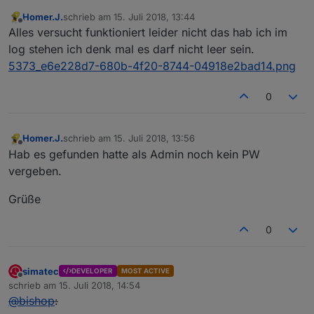
Homer.J.
schrieb am
15. Juli 2018, 13:44
zuletzt editiert von
Offline
Alles versucht funktioniert leider nicht das hab ich im
log stehen ich denk mal es darf nicht leer sein.
5373_e6e228d7-680b-4f20-8744-04918e2bad14.png
0
Homer.J.
schrieb am
15. Juli 2018, 13:56
zuletzt editiert von
Offline
Hab es gefunden hatte als Admin noch kein PW
vergeben.
Grüße
0
simatec
DEVELOPER
MOST ACTIVE
Offline
schrieb am
15. Juli 2018, 14:54
zuletzt editiert von
@
bishop
: