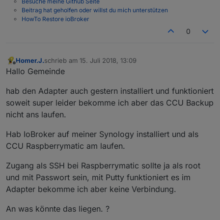
Besuche meine Github Seite
Beitrag hat geholfen oder willst du mich unterstützen
HowTo Restore ioBroker
0
Homer.J.
schrieb am
15. Juli 2018, 13:09
zuletzt editiert von
Offline
Hallo Gemeinde
hab den Adapter auch gestern installiert und funktioniert
soweit super leider bekomme ich aber das CCU Backup
nicht ans laufen.
Hab IoBroker auf meiner Synology installiert und als
CCU Raspberrymatic am laufen.
Zugang als SSH bei Raspberrymatic sollte ja als root
und mit Passwort sein, mit Putty funktioniert es im
Adapter bekomme ich aber keine Verbindung.
An was könnte das liegen. ?