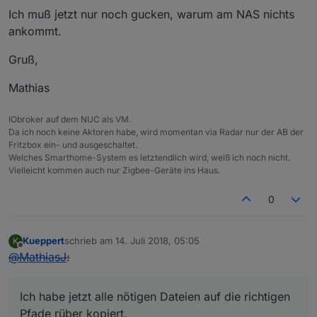
Ich muß jetzt nur noch gucken, warum am NAS nichts
ankommt.
Gruß,
Mathias
IObroker auf dem NUC als VM.
Da ich noch keine Aktoren habe, wird momentan via Radar nur der AB der
Fritzbox ein- und ausgeschaltet.
Welches Smarthome-System es letztendlich wird, weiß ich noch nicht.
Vielleicht kommen auch nur Zigbee-Geräte ins Haus.
0
Kueppert
schrieb am
14. Juli 2018, 05:05
K
zuletzt editiert von
Offline
@
MathiasJ
:
Ich habe jetzt alle nötigen Dateien auf die richtigen
Pfade rüber kopiert.