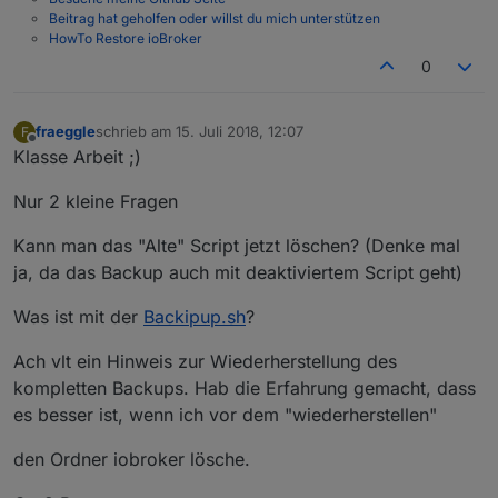
Beitrag hat geholfen oder willst du mich unterstützen
HowTo Restore ioBroker
0
fraeggle
schrieb am
15. Juli 2018, 12:07
F
zuletzt editiert von
Offline
Klasse Arbeit ;)
Nur 2 kleine Fragen
Kann man das "Alte" Script jetzt löschen? (Denke mal
ja, da das Backup auch mit deaktiviertem Script geht)
Was ist mit der
Backipup.sh
?
Ach vlt ein Hinweis zur Wiederherstellung des
kompletten Backups. Hab die Erfahrung gemacht, dass
es besser ist, wenn ich vor dem "wiederherstellen"
den Ordner iobroker lösche.