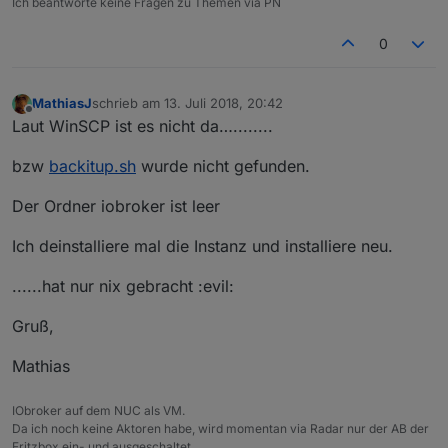
Ich beantworte keine Fragen zu Themen via PN
0
MathiasJ
schrieb am
13. Juli 2018, 20:42
zuletzt editiert von
Offline
Laut WinSCP ist es nicht da…........
bzw
backitup.sh
wurde nicht gefunden.
Der Ordner iobroker ist leer
Ich deinstalliere mal die Instanz und installiere neu.
......hat nur nix gebracht :evil:
Gruß,
Mathias
IObroker auf dem NUC als VM.
Da ich noch keine Aktoren habe, wird momentan via Radar nur der AB der
Fritzbox ein- und ausgeschaltet.