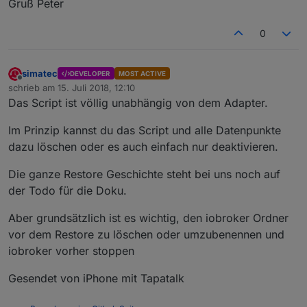
Gruß Peter
0
simatec
DEVELOPER
MOST ACTIVE
Offline
schrieb am
15. Juli 2018, 12:10
zuletzt editiert von
Das Script ist völlig unabhängig von dem Adapter.
Im Prinzip kannst du das Script und alle Datenpunkte
dazu löschen oder es auch einfach nur deaktivieren.
Die ganze Restore Geschichte steht bei uns noch auf
der Todo für die Doku.
Aber grundsätzlich ist es wichtig, den iobroker Ordner
vor dem Restore zu löschen oder umzubenennen und
iobroker vorher stoppen
Gesendet von iPhone mit Tapatalk