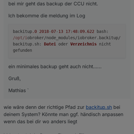
bei mir geht das backup der CCU nicht.
Ich bekomme die meldung im Log
backitup
.0
2018
-
07
-
13
17
:
48
:
09.622
bash
:
/opt/i
obroker/node_modules/iobroker.
backitup
/
backitup.
sh
:
Datei
oder
Verzeichnis
nicht
gefunden
ein minimales backup geht auch nicht…...
Gruß,
Mathias `
wie wäre denn der richtige Pfad zur
backitup.sh
bei
deinem System? Könnte man ggf. händisch anpassen
wenn das bei dir wo anders liegt