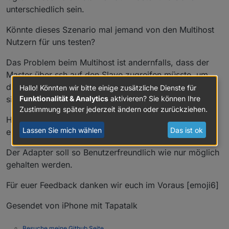
unterschiedlich sein.
Könnte dieses Szenario mal jemand von den Multihost
Nutzern für uns testen?
Das Problem beim Multihost ist andernfalls, dass der
Master über ssh auf den Slave zugreifen müsste, um
den kompletten Pfad des iobroker auf dem slave zu
Hallo! Könnten wir bitte einige zusätzliche Dienste für
sichern.
Funktionalität & Analytics
aktivieren? Sie können Ihre
Zustimmung später jederzeit ändern oder zurückziehen.
Hier wäre aber wieder Handarbeit gefordert, was wir
Lassen Sie mich wählen
Das ist ok
eigentlich nicht unbedingt wollen.
Der Adapter soll so Benutzerfreundlich wie nur möglich
gehalten werden.
Für euer Feedback danken wir euch im Voraus [emoji6]
Gesendet von iPhone mit Tapatalk
Besuche meine Github Seite