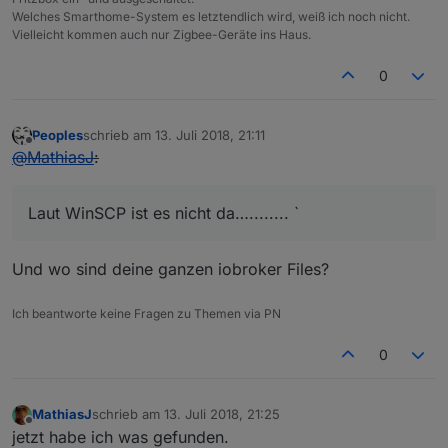
Welches Smarthome-System es letztendlich wird, weiß ich noch nicht.
Vielleicht kommen auch nur Zigbee-Geräte ins Haus.
0
Peoples
schrieb am
13. Juli 2018, 21:11
zuletzt editiert von
Offline
@
MathiasJ
:
Laut WinSCP ist es nicht da…........ `
Und wo sind deine ganzen iobroker Files?
Ich beantworte keine Fragen zu Themen via PN
0
MathiasJ
schrieb am
13. Juli 2018, 21:25
zuletzt editiert von
Offline
jetzt habe ich was gefunden.