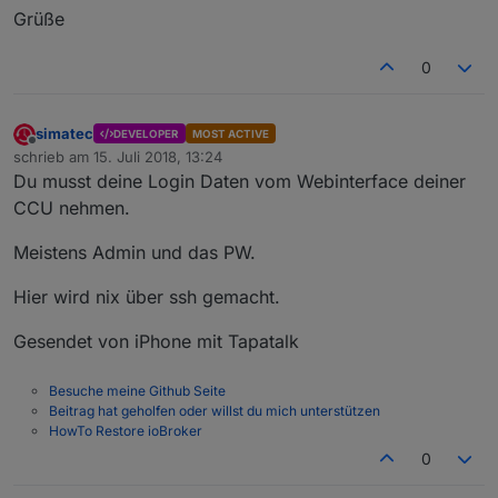
Grüße
0
simatec
DEVELOPER
MOST ACTIVE
Offline
schrieb am
15. Juli 2018, 13:24
zuletzt editiert von
Du musst deine Login Daten vom Webinterface deiner
CCU nehmen.
Meistens Admin und das PW.
Hier wird nix über ssh gemacht.
Gesendet von iPhone mit Tapatalk
Besuche meine Github Seite
Beitrag hat geholfen oder willst du mich unterstützen
HowTo Restore ioBroker
0