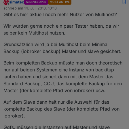
simatec
DEVELOPER
MOST ACTIVE
Offline
schrieb am
14. Juli 2018, 10:18
zuletzt editiert von
Gibt es hier aktuell noch mehr Nutzer von Multihost?
Wir würden gerne noch ein paar Tester haben, da wir
selber kein Multihost nutzen.
Grundsätzlich wird ja bei Multihost beim Minimal
Backup (iobroker backup) Master und slave gesichert.
Beim kompletten Backup müsste man doch theoretisch
nur auf beiden Systemen eine Instanz von backitup
laufen haben und sichert dann mit dem Master das
Standard Backup, CCU, das komplette Backup für den
Master (der komplette Pfad von iobroker) usw.
Auf dem Slave dann halt nur die Auswahl für das
komplette Backup des Slave (der komplette Pfad von
iobroker).
Ggfs. müssen die Instanzen auf Master und slave