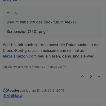
Hallo,
warum habe ich das Backitup in Alexa?
Screenshot (250).png `
War bei mir auch so, du kannst die Datenpunkte in der
Cloud-Konfig rausschmeissen dann einmal auf
alexa.amazon.com
neu einlesen, dann sind sie weg
Ich beantworte keine Fragen zu Themen via PN
0
Peoples
schrieb am
13. Juli 2018, 20:15
zuletzt editiert von
Offline
@
MathiasJ
: