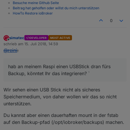
Besuche meine Github Seite
Beitrag hat geholfen oder willst du mich unterstützen
HowTo Restore ioBroker
0
simatec
DEVELOPER
MOST ACTIVE
Offline
schrieb am
15. Juli 2018, 14:59
zuletzt editiert von
@
reini
:
hab an meinem Raspi einen USBStick dran fürs
Backup, könntet Ihr das integrieren? `
Wir sehen einen USB Stick nicht als sicheres
Speichermedium, von daher wollen wir das so nicht
unterstützen.
Du kannst aber einen dauerhaften mount in der fstab
auf den Backup-pfad (/opt/iobroker/backups) machen.