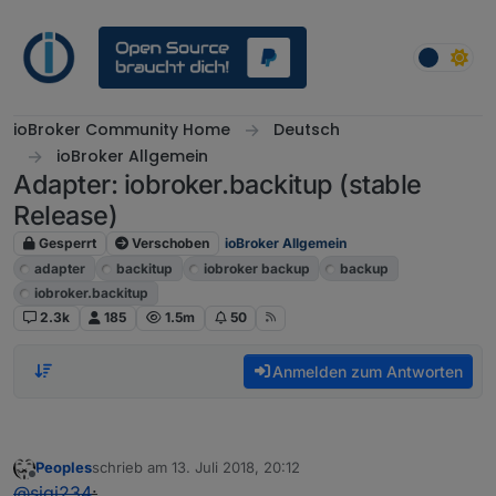
Weiter zum Inhalt
ioBroker Community Home
Deutsch
ioBroker Allgemein
Adapter: iobroker.backitup (stable
Release)
Gesperrt
Verschoben
ioBroker Allgemein
adapter
backitup
iobroker backup
backup
iobroker.backitup
2.3k
185
1.5m
50
Anmelden zum Antworten
Peoples
schrieb am
13. Juli 2018, 20:12
zuletzt editiert von
Offline
@
sigi234
: