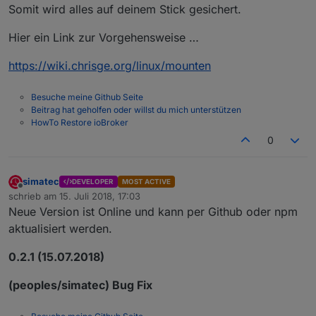
Somit wird alles auf deinem Stick gesichert.
Hier ein Link zur Vorgehensweise …
https://wiki.chrisge.org/linux/mounten
Besuche meine Github Seite
Beitrag hat geholfen oder willst du mich unterstützen
HowTo Restore ioBroker
0
simatec
DEVELOPER
MOST ACTIVE
Offline
schrieb am
15. Juli 2018, 17:03
zuletzt editiert von
Neue Version ist Online und kann per Github oder npm
aktualisiert werden.
0.2.1 (15.07.2018)
(peoples/simatec) Bug Fix