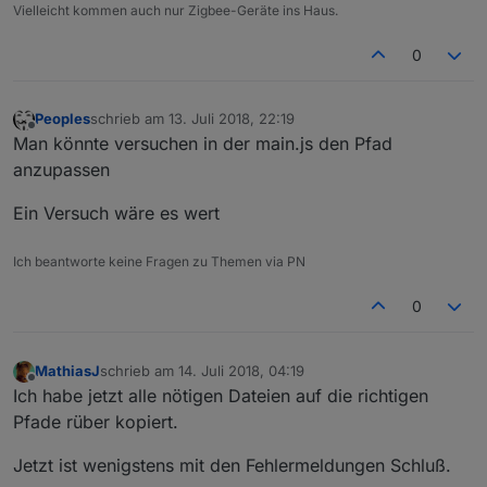
Vielleicht kommen auch nur Zigbee-Geräte ins Haus.
0
Peoples
schrieb am
13. Juli 2018, 22:19
zuletzt editiert von
Offline
Man könnte versuchen in der main.js den Pfad
anzupassen
Ein Versuch wäre es wert
Ich beantworte keine Fragen zu Themen via PN
0
MathiasJ
schrieb am
14. Juli 2018, 04:19
zuletzt editiert von
Offline
Ich habe jetzt alle nötigen Dateien auf die richtigen
Pfade rüber kopiert.
Jetzt ist wenigstens mit den Fehlermeldungen Schluß.