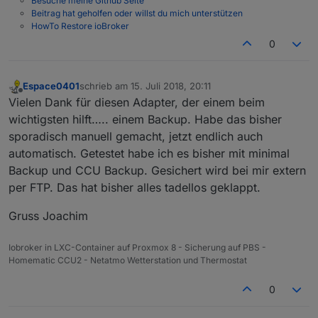
Besuche meine Github Seite
Beitrag hat geholfen oder willst du mich unterstützen
HowTo Restore ioBroker
0
Espace0401
schrieb am
15. Juli 2018, 20:11
zuletzt editiert von
Offline
Vielen Dank für diesen Adapter, der einem beim
wichtigsten hilft….. einem Backup. Habe das bisher
sporadisch manuell gemacht, jetzt endlich auch
automatisch. Getestet habe ich es bisher mit minimal
Backup und CCU Backup. Gesichert wird bei mir extern
per FTP. Das hat bisher alles tadellos geklappt.
Gruss Joachim
Iobroker in LXC-Container auf Proxmox 8 - Sicherung auf PBS -
Homematic CCU2 - Netatmo Wetterstation und Thermostat
0