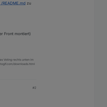
s … /README.md
zu
r Front montiert)
as Voting rechts unten im
ntogif.com/downloads.html
#2