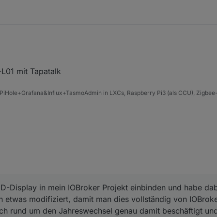
)
01 mit Tapatalk
PiHole+Grafana&Influx+TasmoAdmin in LXCs, Raspberry Pi3 (als CCU), Zigbee-
ED-Display in mein IOBroker Projekt einbinden und habe dab
etwas modifiziert, damit man dies vollständig von IOBroke
ich rund um den Jahreswechsel genau damit beschäftigt un