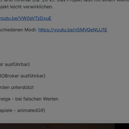
jekt leicht verwirklichen.
/youtu.be/VW0sVTzDxuE
erschiedenen Modi:
https://youtu.be/n5MVQeNUJ1E
er ausführbar)
IOBroker ausführbar)
den unterstützt
zeige - bei falschen Werten
ispiele - animatedGif)