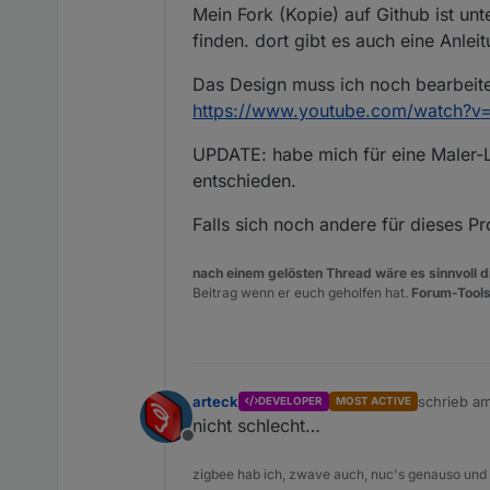
Mein Fork (Kopie) auf Github ist un
finden. dort gibt es auch eine Anlei
Das Design muss ich noch bearbeiten
https://www.youtube.com/watch?v
UPDATE: habe mich für eine Maler-L
entschieden.
Falls sich noch andere für dieses Pr
nach einem gelösten Thread wäre es sinnvoll di
Beitrag wenn er euch geholfen hat.
Forum-Tools
arteck
schrieb a
DEVELOPER
MOST ACTIVE
zuletzt edi
nicht schlecht…
Offline
zigbee hab ich, zwave auch, nuc's genauso und