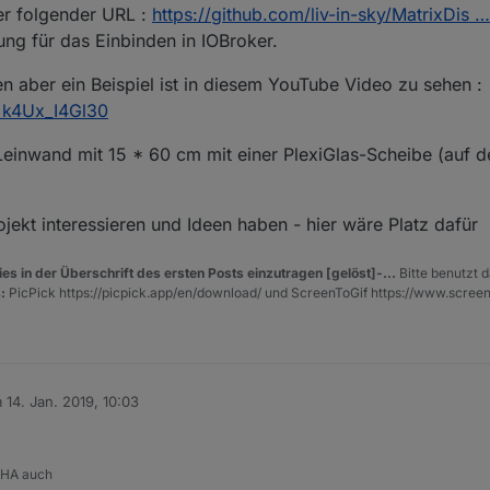
ter folgender URL :
https://github.com/liv-in-sky/MatrixDi
tung für das Einbinden in IOBroker.
 aber ein Beispiel ist in diesem YouTube Video zu sehen :
=k4Ux_I4Gl30
einwand mit 15 * 60 cm mit einer PlexiGlas-Scheibe (auf de
ojekt interessieren und Ideen haben - hier wäre Platz dafür
es in der Überschrift des ersten Posts einzutragen [gelöst]-...
Bitte benutzt d
:
PicPick https://picpick.app/en/download/ und ScreenToGif https://www.scree
m
14. Jan. 2019, 10:03
tiert von
 HA auch