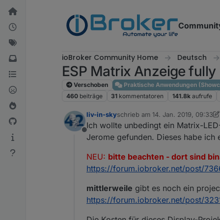
Weiter zum Inhalt
Communit
ioBroker Community Home
Deutsch
ESP Matrix Anzeige fully
Verschoben
Praktische Anwendungen (Showc
460
beiträge
31
kommentatoren
141.8k
aufrufe
liv-in-sky
schrieb am
14. Jan. 2019, 09:33
zuletzt editiert von liv-in-sky
1. Au
Ich wollte unbedingt ein Matrix-LED
Offline
Jerome gefunden. Dieses habe ich e
NEU:
bitte beachten - dort sind bin
https://forum.iobroker.net/post/73
mittlerweile
gibt es noch ein proje
https://forum.iobroker.net/post/323
Die Kosten für dieses Display-Proje