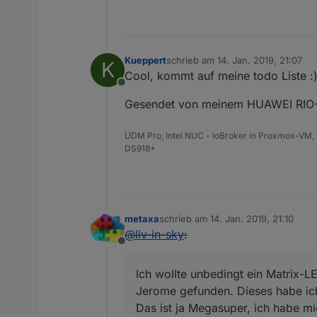
Kueppert
schrieb am
14. Jan. 2019, 21:07
K
zuletzt editiert von
Cool, kommt auf meine todo Liste :
Offline
Gesendet von meinem HUAWEI RIO-L
UDM Pro, Intel NUC - ioBroker in Proxmox-VM, 
DS918+
metaxa
schrieb am
14. Jan. 2019, 21:10
zuletzt editiert von
@
liv-in-sky
:
Offline
Ich wollte unbedingt ein Matrix-L
Jerome gefunden. Dieses habe ich 
Das ist ja Megasuper, ich habe m