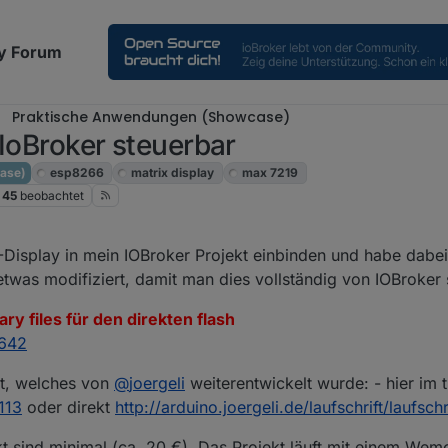
y Forum
Praktische Anwendungen (Showcase)
 IoBroker steuerbar
ase)
esp8266
matrix display
max 7219
45
beobachtet
g. 2022, 14:27
-Display in mein IOBroker Projekt einbinden und habe dabei
twas modifiziert, damit man dies vollständig von IOBroker 
ary files für den direkten flash
6642
ct, welches von
@
joergeli
weiterentwickelt wurde: - hier im 
113
oder direkt
http://arduino.joergeli.de/laufschrift/laufschr
kt sind minimal (ca. 20 €). Das Projekt läuft mit einem Wem