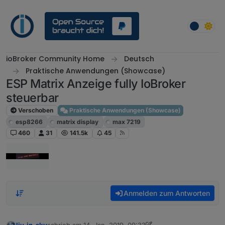
Weiter zum Inhalt
ioBroker Community Home
Deutsch
Praktische Anwendungen (Showcase)
ESP Matrix Anzeige fully IoBroker
steuerbar
Verschoben
Praktische Anwendungen (Showcase)
esp8266
matrix display
max 7219
460
31
141.5k
45
Anmelden zum Antworten
liv-in-sky
schrieb am
14. Jan. 2019, 09:33