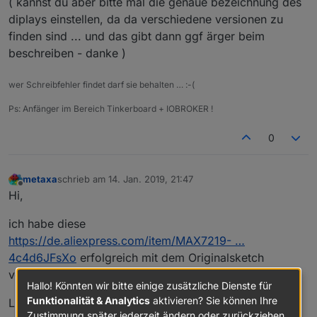
( kannst du aber bitte mal die genaue bezeichnung des
diplays einstellen, da da verschiedene versionen zu
finden sind ... und das gibt dann ggf ärger beim
beschreiben - danke )
wer Schreibfehler findet darf sie behalten … :-(
Ps: Anfänger im Bereich Tinkerboard + IOBROKER !
0
metaxa
schrieb am
14. Jan. 2019, 21:47
zuletzt editiert von
Offline
Hi,
ich habe diese
https://de.aliexpress.com/item/MAX7219- …
4c4d6JFsXo
erfolgreich mit dem Originalsketch
verwendet.
Hallo! Könnten wir bitte einige zusätzliche Dienste für
Funktionalität & Analytics
aktivieren? Sie können Ihre
LG, mxa
Zustimmung später jederzeit ändern oder zurückziehen.