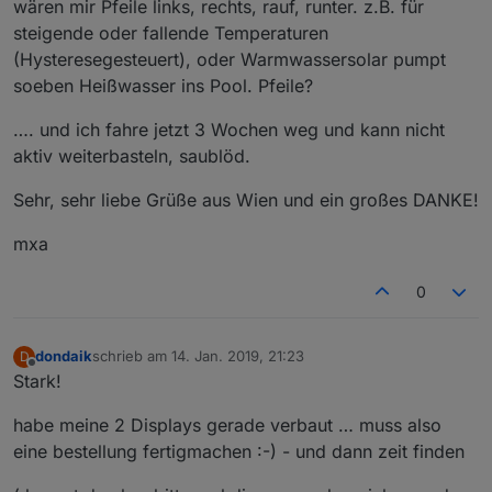
wären mir Pfeile links, rechts, rauf, runter. z.B. für
steigende oder fallende Temperaturen
(Hysteresegesteuert), oder Warmwassersolar pumpt
soeben Heißwasser ins Pool. Pfeile?
…. und ich fahre jetzt 3 Wochen weg und kann nicht
aktiv weiterbasteln, saublöd.
Sehr, sehr liebe Grüße aus Wien und ein großes DANKE!
mxa
0
dondaik
schrieb am
14. Jan. 2019, 21:23
D
zuletzt editiert von
Offline
Stark!
habe meine 2 Displays gerade verbaut … muss also
eine bestellung fertigmachen :-) - und dann zeit finden