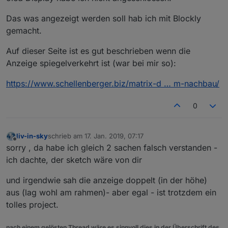
Das was angezeigt werden soll hab ich mit Blockly
gemacht.
Auf dieser Seite ist es gut beschrieben wenn die
Anzeige spiegelverkehrt ist (war bei mir so):
https://www.schellenberger.biz/matrix-d … m-nachbau/
0
liv-in-sky
schrieb am
17. Jan. 2019, 07:17
zuletzt editiert von
Offline
sorry , da habe ich gleich 2 sachen falsch verstanden -
ich dachte, der sketch wäre von dir
und irgendwie sah die anzeige doppelt (in der höhe)
aus (lag wohl am rahmen)- aber egal - ist trotzdem ein
tolles project.
nach einem gelösten Thread wäre es sinnvoll dies in der Überschrift des