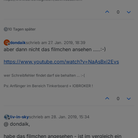
0
10 Tagen später
dondaik
schrieb am
27. Jan. 2019, 18:39
D
zuletzt editiert von
Offline
aber dann nicht das filmchen ansehen …..:-)
https://www.youtube.com/watch?v=NaAsBxi2Evs
wer Schreibfehler findet darf sie behalten … :-(
Ps: Anfänger im Bereich Tinkerboard + IOBROKER !
0
liv-in-sky
schrieb am
28. Jan. 2019, 15:34
zuletzt editiert von
Offline
@ dondaik,
habe das filmchen angesehen - ist im vergleich ein