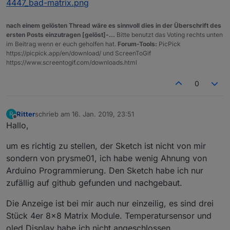
4447_bad-matrix.png
nach einem gelösten Thread wäre es sinnvoll dies in der Überschrift des
ersten Posts einzutragen [gelöst]-...
Bitte benutzt das Voting rechts unten
im Beitrag wenn er euch geholfen hat.
Forum-Tools:
PicPick
https://picpick.app/en/download/ und ScreenToGif
https://www.screentogif.com/downloads.html
0
Ritter
schrieb am
16. Jan. 2019, 23:51
R
zuletzt editiert von
Offline
Hallo,
um es richtig zu stellen, der Sketch ist nicht von mir
sondern von prysme01, ich habe wenig Ahnung von
Arduino Programmierung. Den Sketch habe ich nur
zufällig auf github gefunden und nachgebaut.
Die Anzeige ist bei mir auch nur einzeilig, es sind drei
Stück 4er 8x8 Matrix Module. Temperatursensor und
oled Display habe ich nicht angeschlossen.