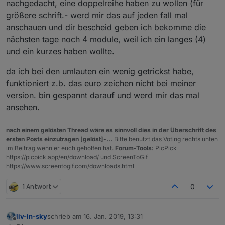
nachgedacht, eine doppelreihe haben zu wollen (für
größere schrift.- werd mir das auf jeden fall mal
anschauen und dir bescheid geben ich bekomme die
nächsten tage noch 4 module, weil ich ein langes (4)
und ein kurzes haben wollte.
da ich bei den umlauten ein wenig getrickst habe,
funktioniert z.b. das euro zeichen nicht bei meiner
version. bin gespannt darauf und werd mir das mal
ansehen.
nach einem gelösten Thread wäre es sinnvoll dies in der Überschrift des
ersten Posts einzutragen [gelöst]-...
Bitte benutzt das Voting rechts unten
im Beitrag wenn er euch geholfen hat.
Forum-Tools:
PicPick
https://picpick.app/en/download/ und ScreenToGif
https://www.screentogif.com/downloads.html
1 Antwort
0
liv-in-sky
schrieb am
16. Jan. 2019, 13:31
zuletzt editiert von
Offline