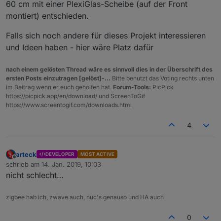
60 cm mit einer PlexiGlas-Scheibe (auf der Front
montiert) entschieden.
Falls sich noch andere für dieses Projekt interessieren
und Ideen haben - hier wäre Platz dafür
nach einem gelösten Thread wäre es sinnvoll dies in der Überschrift des
ersten Posts einzutragen [gelöst]-...
Bitte benutzt das Voting rechts unten
im Beitrag wenn er euch geholfen hat.
Forum-Tools:
PicPick
https://picpick.app/en/download/ und ScreenToGif
https://www.screentogif.com/downloads.html
4
arteck
DEVELOPER
MOST ACTIVE
Offline
schrieb am
14. Jan. 2019, 10:03
zuletzt editiert von
nicht schlecht…
zigbee hab ich, zwave auch, nuc's genauso und HA auch
0