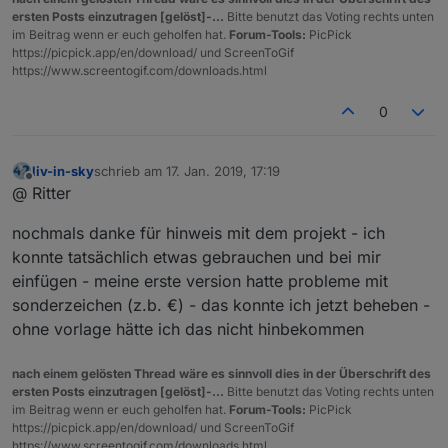
ersten Posts einzutragen [gelöst]-...
Bitte benutzt das Voting rechts unten
im Beitrag wenn er euch geholfen hat.
Forum-Tools:
PicPick
https://picpick.app/en/download/ und ScreenToGif
https://www.screentogif.com/downloads.html
0
liv-in-sky
schrieb am
17. Jan. 2019, 17:19
zuletzt editiert von
Offline
@ Ritter
nochmals danke für hinweis mit dem projekt - ich
konnte tatsächlich etwas gebrauchen und bei mir
einfügen - meine erste version hatte probleme mit
sonderzeichen (z.b. €) - das konnte ich jetzt beheben -
ohne vorlage hätte ich das nicht hinbekommen
nach einem gelösten Thread wäre es sinnvoll dies in der Überschrift des
ersten Posts einzutragen [gelöst]-...
Bitte benutzt das Voting rechts unten
im Beitrag wenn er euch geholfen hat.
Forum-Tools:
PicPick
https://picpick.app/en/download/ und ScreenToGif
https://www.screentogif.com/downloads.html