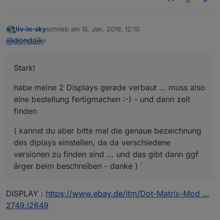
liv-in-sky
schrieb am
15. Jan. 2019, 12:10
zuletzt editiert von
Offline
@
dondaik
:
Stark!
habe meine 2 Displays gerade verbaut … muss also
eine bestellung fertigmachen :-) - und dann zeit
finden
( kannst du aber bitte mal die genaue bezeichnung
des diplays einstellen, da da verschiedene
versionen zu finden sind ... und das gibt dann ggf
ärger beim beschreiben - danke ) `
DISPLAY :
https://www.ebay.de/itm/Dot-Matrix-Mod …
2749.l2649