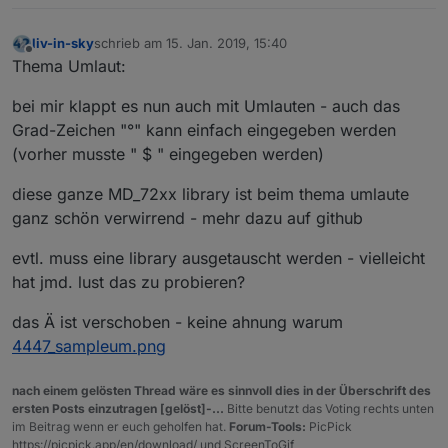
liv-in-sky
schrieb am
15. Jan. 2019, 15:40
zuletzt editiert von
Offline
Thema Umlaut:
bei mir klappt es nun auch mit Umlauten - auch das
Grad-Zeichen "°" kann einfach eingegeben werden
(vorher musste " $ " eingegeben werden)
diese ganze MD_72xx library ist beim thema umlaute
ganz schön verwirrend - mehr dazu auf github
evtl. muss eine library ausgetauscht werden - vielleicht
hat jmd. lust das zu probieren?
das Ä ist verschoben - keine ahnung warum
4447_sampleum.png
nach einem gelösten Thread wäre es sinnvoll dies in der Überschrift des
ersten Posts einzutragen [gelöst]-...
Bitte benutzt das Voting rechts unten
im Beitrag wenn er euch geholfen hat.
Forum-Tools:
PicPick
https://picpick.app/en/download/ und ScreenToGif