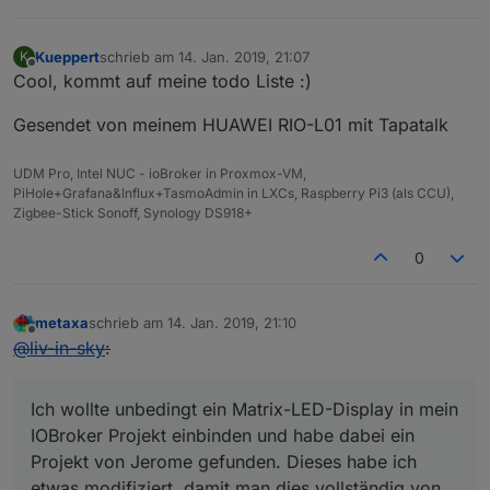
Kueppert
schrieb am
14. Jan. 2019, 21:07
K
zuletzt editiert von
Offline
Cool, kommt auf meine todo Liste :)
Gesendet von meinem HUAWEI RIO-L01 mit Tapatalk
UDM Pro, Intel NUC - ioBroker in Proxmox-VM,
PiHole+Grafana&Influx+TasmoAdmin in LXCs, Raspberry Pi3 (als CCU),
Zigbee-Stick Sonoff, Synology DS918+
0
metaxa
schrieb am
14. Jan. 2019, 21:10
zuletzt editiert von
Offline
@
liv-in-sky
:
Ich wollte unbedingt ein Matrix-LED-Display in mein
IOBroker Projekt einbinden und habe dabei ein
Projekt von Jerome gefunden. Dieses habe ich
etwas modifiziert, damit man dies vollständig von