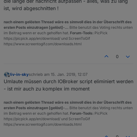
die länge der nachricht aufpassen - alles, was zu lang
ist, wird abgeschnitten !
nach einem gelösten Thread wäre es sinnvoll dies in der Überschrift des
ersten Posts einzutragen [gelöst]-...
Bitte benutzt das Voting rechts unten
im Beitrag wenn er euch geholfen hat.
Forum-Tools:
PicPick
https://picpick.app/en/download/ und ScreenToGif
https://www.screentogif.com/downloads.html
0
liv-in-sky
schrieb am
15. Jan. 2019, 12:07
zuletzt editiert von
Offline
Umlaute müssen durch IOBroker script eliminiert werden
- ist mir auch zu komplex im moment
nach einem gelösten Thread wäre es sinnvoll dies in der Überschrift des
ersten Posts einzutragen [gelöst]-...
Bitte benutzt das Voting rechts unten
im Beitrag wenn er euch geholfen hat.
Forum-Tools:
PicPick
https://picpick.app/en/download/ und ScreenToGif
https://www.screentogif.com/downloads.html
0