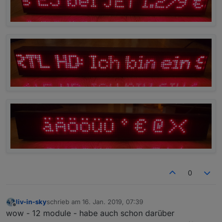
0
liv-in-sky
schrieb am
16. Jan. 2019, 07:39
zuletzt editiert von
Offline
wow - 12 module - habe auch schon darüber