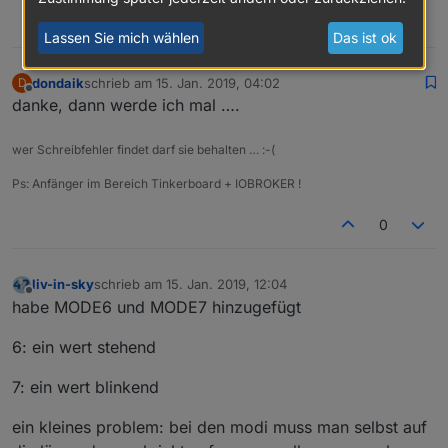
0
Lassen Sie mich wählen
Das ist ok
dondaik
schrieb am
15. Jan. 2019, 04:02
D
zuletzt editiert von
Offline
danke, dann werde ich mal ….
wer Schreibfehler findet darf sie behalten … :-(
Ps: Anfänger im Bereich Tinkerboard + IOBROKER !
0
liv-in-sky
schrieb am
15. Jan. 2019, 12:04
zuletzt editiert von
Offline
habe MODE6 und MODE7 hinzugefügt
6: ein wert stehend
7: ein wert blinkend
ein kleines problem: bei den modi muss man selbst auf