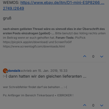
WEMOS:
https://www.ebay.de/itm/D1-mini-ESP8266 …
2749.l2649
gruß
nach einem gelösten Thread wäre es sinnvoll dies in der Überschrift des
ersten Posts einzutragen [gelöst]-...
Bitte benutzt das Voting rechts unten
im Beitrag wenn er euch geholfen hat.
Forum-Tools:
PicPick
https://picpick.app/en/download/ und ScreenToGif
https://www.screentogif.com/downloads.html
0
dondaik
schrieb am
15. Jan. 2019, 15:33
D
zuletzt editiert von
Offline
:-) dann hatten wir den gleichen lieferanten …
wer Schreibfehler findet darf sie behalten … :-(
Ps: Anfänger im Bereich Tinkerboard + IOBROKER !
0