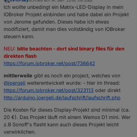
zuletzt editiert von liv-in-sky
1. Aug. 2022, 14:27
Offline
Ich wollte unbedingt ein Matrix-LED-Display in mein
IOBroker Projekt einbinden und habe dabei ein Projekt
von Jerome gefunden. Dieses habe ich etwas
modifiziert, damit man dies vollständig von IOBroker
steuern kann.
NEU:
bitte beachten - dort sind binary files für den
direkten flash
https://forum.iobroker.net/post/736642
mittlerweile
gibt es noch ein project, welches von
@
joergeli
weiterentwickelt wurde: - hier im thread:
https://forum.iobroker.net/post/323113
oder direkt
http://arduino.joergeli.de/laufschrift/laufschrift.php
Die Kosten für dieses Display-Projekt sind minimal (ca.
20 €). Das Projekt läuft mit einem Wemos D1 mini. Wer
z.B Sonoff's flasht kann auch dieses Projekt leicht
verwirklichen.