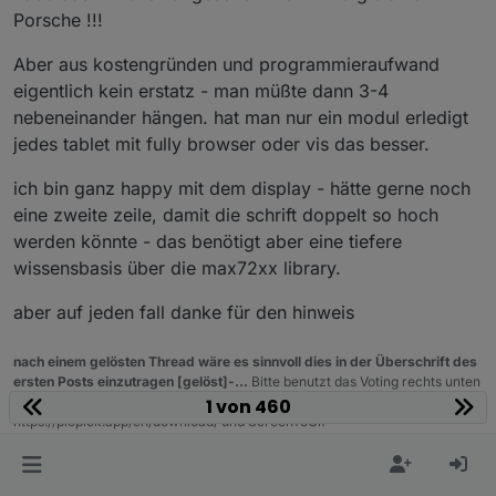
Porsche !!!
Aber aus kostengründen und programmieraufwand
eigentlich kein erstatz - man müßte dann 3-4
nebeneinander hängen. hat man nur ein modul erledigt
jedes tablet mit fully browser oder vis das besser.
ich bin ganz happy mit dem display - hätte gerne noch
eine zweite zeile, damit die schrift doppelt so hoch
werden könnte - das benötigt aber eine tiefere
wissensbasis über die max72xx library.
aber auf jeden fall danke für den hinweis
nach einem gelösten Thread wäre es sinnvoll dies in der Überschrift des
ersten Posts einzutragen [gelöst]-...
Bitte benutzt das Voting rechts unten
im Beitrag wenn er euch geholfen hat.
Forum-Tools:
PicPick
1 von 460
https://picpick.app/en/download/ und ScreenToGif
https://www.screentogif.com/downloads.html
0