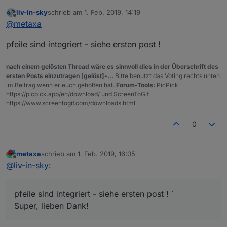
liv-in-sky
schrieb am
1. Feb. 2019, 14:19
zuletzt editiert von
Offline
@
metaxa
pfeile sind integriert - siehe ersten post !
nach einem gelösten Thread wäre es sinnvoll dies in der Überschrift des
ersten Posts einzutragen [gelöst]-...
Bitte benutzt das Voting rechts unten
im Beitrag wenn er euch geholfen hat.
Forum-Tools:
PicPick
https://picpick.app/en/download/ und ScreenToGif
https://www.screentogif.com/downloads.html
0
metaxa
schrieb am
1. Feb. 2019, 16:05
zuletzt editiert von
Offline
@
liv-in-sky
:
pfeile sind integriert - siehe ersten post ! `
Super, lieben Dank!