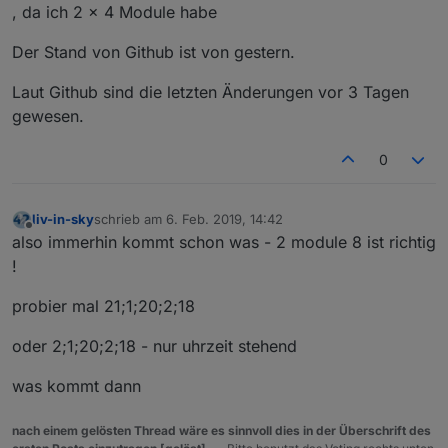
, da ich 2 x 4 Module habe
Der Stand von Github ist von gestern.
Laut Github sind die letzten Änderungen vor 3 Tagen
gewesen.
0
liv-in-sky
schrieb am
6. Feb. 2019, 14:42
zuletzt editiert von
Offline
also immerhin kommt schon was - 2 module 8 ist richtig
!
probier mal 21;1;20;2;18
oder 2;1;20;2;18 - nur uhrzeit stehend
was kommt dann
nach einem gelösten Thread wäre es sinnvoll dies in der Überschrift des