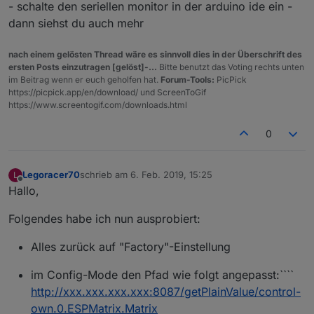
- schalte den seriellen monitor in der arduino ide ein -
dann siehst du auch mehr
nach einem gelösten Thread wäre es sinnvoll dies in der Überschrift des
ersten Posts einzutragen [gelöst]-...
Bitte benutzt das Voting rechts unten
im Beitrag wenn er euch geholfen hat.
Forum-Tools:
PicPick
https://picpick.app/en/download/ und ScreenToGif
https://www.screentogif.com/downloads.html
0
Legoracer70
schrieb am
6. Feb. 2019, 15:25
L
zuletzt editiert von
Offline
Hallo,
Folgendes habe ich nun ausprobiert:
Alles zurück auf "Factory"-Einstellung
im Config-Mode den Pfad wie folgt angepasst:````
http://xxx.xxx.xxx.xxx:8087/getPlainValue/control-
own.0.ESPMatrix.Matrix