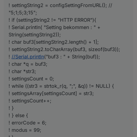
! settingString2 = configSettingFromURL(); //
"5;1;5;3;15";
! if (settingString2 != "HTTP ERROR"){
! Serial.println( "Setting bekommen : " +
String(settingString2));
! char buf3[settingString2.length() + 1];
! settingString2.toCharArray(buf3, sizeof(buf3));
!
//Serial.println
("buf3 : " + String(buf));
! char *q = buf3;
! char *str3;
! settingsCount = 0;
! while ((str3 = strtok_r(q, ";", &q)) != NULL) {
! settingsArray[settingsCount] = str3;
! settingsCount++;
! }
! } else {
! errorCode = 6;
! modus = 99;