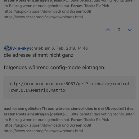
ersten Posts einzutragen [gelöst]-...
Bitte benutzt das Voting rechts unten
im Beitrag wenn er euch geholfen hat.
Forum-Tools:
PicPick
https://picpick.app/en/download/ und ScreenToGif
https://www.screentogif.com/downloads.html
0
liv-in-sky
schrieb am
6. Feb. 2019, 14:46
zuletzt editiert von
Offline
die adresse stimmt nicht ganz
folgendes während config-mode eintragen:
http://xxx.xxx.xxx.xxx:8087/getPlainValue/control
-own.0.ESPMatrix.Matrix
nach einem gelösten Thread wäre es sinnvoll dies in der Überschrift des
ersten Posts einzutragen [gelöst]-...
Bitte benutzt das Voting rechts unten
im Beitrag wenn er euch geholfen hat.
Forum-Tools:
PicPick
https://picpick.app/en/download/ und ScreenToGif
https://www.screentogif.com/downloads.html