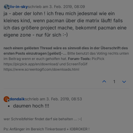
liv-in-sky
schrieb am
3. Feb. 2019, 08:09
zuletzt editiert von
Offline
ja - aber der lohn ! ich freu mich jedesmal wie ein
kleines kind, wenn pacman über die matrix läuft! falls
ich das größere project mache, bekommt pacman eine
eigene zone - nur für sich :-)
nach einem gelösten Thread wäre es sinnvoll dies in der Überschrift des
ersten Posts einzutragen [gelöst]-...
Bitte benutzt das Voting rechts unten
im Beitrag wenn er euch geholfen hat.
Forum-Tools:
PicPick
https://picpick.app/en/download/ und ScreenToGif
https://www.screentogif.com/downloads.html
1
dondaik
schrieb am
3. Feb. 2019, 08:53
D
zuletzt editiert von
Offline
daumen hoch !!!
wer Schreibfehler findet darf sie behalten … :-(
Ps: Anfänger im Bereich Tinkerboard + IOBROKER !