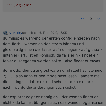
"2;1;20;2;18"
0
liv-in-sky
schrieb am
6. Feb. 2019, 15:05
zuletzt editiert von
Offline
du musst es während der ersten config eingeben nach
dem flash - wemos an den strom hängen und
gleichzeitig einen der taster auf null legen - auf github -
unten erklärt . ist eh komisch, da falls er nix findet ein
fehler ausgegeben werden sollte - also findet er etwas
der mode, den du angibst wäre nur uhrzeit ! stillstehend
2; …... also kann er den mode nicht lesen - ändere mal
die settings im iobroker und sehe mit dem explorer
nach , ob du die änderungen auch siehst.
der explorer zeigt es richtig an - der wemos findet es
nicht - du kannst übrigens auch das wemos log ansehen