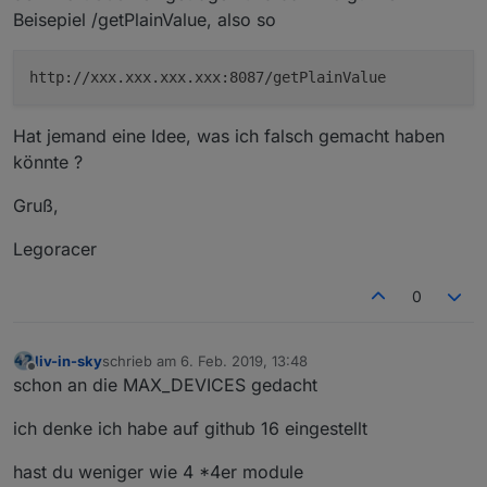
Beisepiel /getPlainValue, also so
http://xxx.xxx.xxx.xxx:8087/getPlainValue
Hat jemand eine Idee, was ich falsch gemacht haben
könnte ?
Gruß,
Legoracer
0
liv-in-sky
schrieb am
6. Feb. 2019, 13:48
zuletzt editiert von
Offline
schon an die MAX_DEVICES gedacht
ich denke ich habe auf github 16 eingestellt
hast du weniger wie 4 *4er module