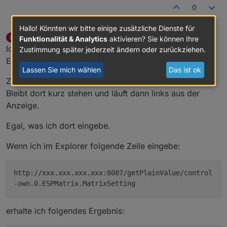
0
Hallo! Könnten wir bitte einige zusätzliche Dienste für
Legoracer70
schrieb am
6. Feb. 2019, 14:52
L
Funktionalität & Analytics
aktivieren? Sie können Ihre
zuletzt editiert von
Offline
Ich würde behaupten, dass die Anzeige auf die
Zustimmung später jederzeit ändern oder zurückziehen.
Eingaben nicht reagiert.
Lassen Sie mich wählen
Das ist ok
Zur Zeit läuft die Uhrzeit von rechts bis in die Mitte.
Bleibt dort kurz stehen und läuft dann links aus der
Anzeige.
Egal, was ich dort eingebe.
Wenn ich im Explorer folgende Zeile eingebe:
http://xxx.xxx.xxx.xxx:8087/getPlainValue/control
-own.0.ESPMatrix.MatrixSetting
erhalte ich folgendes Ergebnis: