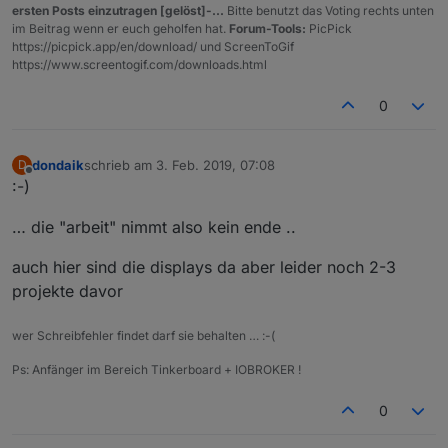
ersten Posts einzutragen [gelöst]-...
Bitte benutzt das Voting rechts unten
im Beitrag wenn er euch geholfen hat.
Forum-Tools:
PicPick
https://picpick.app/en/download/ und ScreenToGif
https://www.screentogif.com/downloads.html
0
dondaik
schrieb am
3. Feb. 2019, 07:08
D
zuletzt editiert von
Offline
:-)
… die "arbeit" nimmt also kein ende ..
auch hier sind die displays da aber leider noch 2-3
projekte davor
wer Schreibfehler findet darf sie behalten … :-(
Ps: Anfänger im Bereich Tinkerboard + IOBROKER !
0