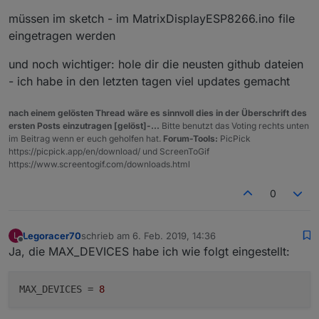
müssen im sketch - im MatrixDisplayESP8266.ino file
eingetragen werden
und noch wichtiger: hole dir die neusten github dateien
- ich habe in den letzten tagen viel updates gemacht
nach einem gelösten Thread wäre es sinnvoll dies in der Überschrift des
ersten Posts einzutragen [gelöst]-...
Bitte benutzt das Voting rechts unten
im Beitrag wenn er euch geholfen hat.
Forum-Tools:
PicPick
https://picpick.app/en/download/ und ScreenToGif
https://www.screentogif.com/downloads.html
0
Legoracer70
schrieb am
6. Feb. 2019, 14:36
L
zuletzt editiert von
Offline
Ja, die MAX_DEVICES habe ich wie folgt eingestellt:
MAX_DEVICES
 = 
8