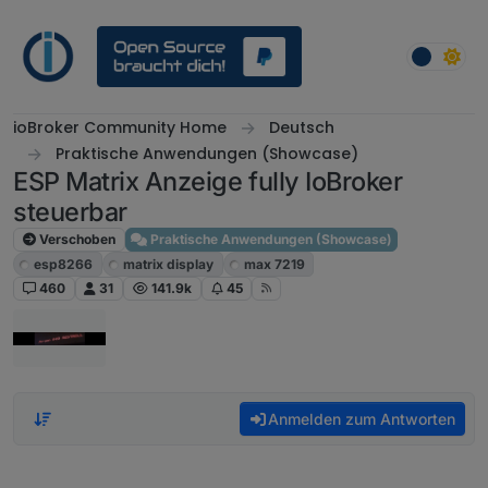
Weiter zum Inhalt
ioBroker Community Home
Deutsch
Praktische Anwendungen (Showcase)
ESP Matrix Anzeige fully IoBroker
steuerbar
Verschoben
Praktische Anwendungen (Showcase)
esp8266
matrix display
max 7219
460
31
141.9k
45
Anmelden zum Antworten