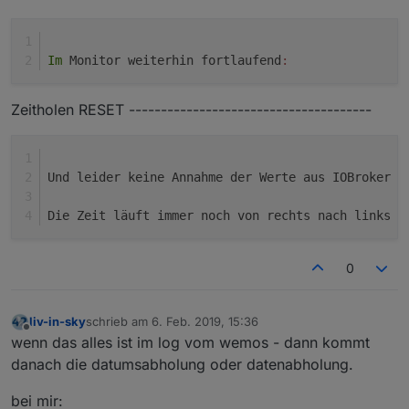
Im
 Monitor weiterhin fortlaufend
:
Zeitholen RESET --------------------------------------
Und leider keine Annahme der Werte aus IOBroker :
Die Zeit läuft immer noch von rechts nach links d
0
liv-in-sky
schrieb am
6. Feb. 2019, 15:36
zuletzt editiert von
Offline
wenn das alles ist im log vom wemos - dann kommt
danach die datumsabholung oder datenabholung.
bei mir: