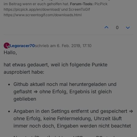
im Beitrag wenn er euch geholfen hat.
Forum-Tools:
PicPick
https://picpick.app/en/download/ und ScreenToGif
https://www.screentogif.com/downloads.html
0
Legoracer70
schrieb am
6. Feb. 2019, 17:10
L
zuletzt editiert von
Offline
Hallo,
hat etwas gedauert, weil ich folgende Punkte
ausprobiert habe:
Github aktuell noch mal heruntergeladen und
geflasht => ohne Erfolg, Ergebnis ist gleich
geblieben
Angaben in den Settings entfernt und gespeichert =>
ohne Erfolg, keine Fehlermeldung, Uhrzeit läuft
immer noch doch, Eingaben werden nicht beachtet