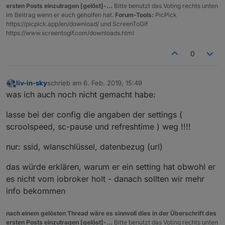
ersten Posts einzutragen [gelöst]-...
Bitte benutzt das Voting rechts unten
im Beitrag wenn er euch geholfen hat.
Forum-Tools:
PicPick
https://picpick.app/en/download/ und ScreenToGif
https://www.screentogif.com/downloads.html
0
liv-in-sky
schrieb am
6. Feb. 2019, 15:49
zuletzt editiert von
Offline
was ich auch noch nicht gemacht habe:
lasse bei der config die angaben der settings (
scroolspeed, sc-pause und refreshtime ) weg !!!!
nur: ssid, wlanschlüssel, datenbezug (url)
das würde erklären, warum er ein setting hat obwohl er
es nicht vom iobroker holt - danach sollten wir mehr
info bekommen
nach einem gelösten Thread wäre es sinnvoll dies in der Überschrift des
ersten Posts einzutragen [gelöst]-...
Bitte benutzt das Voting rechts unten