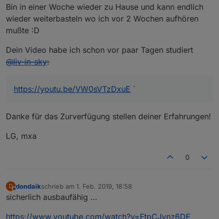
Bin in einer Woche wieder zu Hause und kann endlich
wieder weiterbasteln wo ich vor 2 Wochen aufhören
mußte :D
Dein Video habe ich schon vor paar Tagen studiert
@
liv-in-sky
:
https://youtu.be/VW0sVTzDxuE
`
Danke für das Zurverfügung stellen deiner Erfahrungen!
LG, mxa
0
dondaik
schrieb am
1. Feb. 2019, 18:58
D
zuletzt editiert von
Offline
sicherlich ausbaufähig …
https://www.youtube.com/watch?v=FtpCJynz6DE