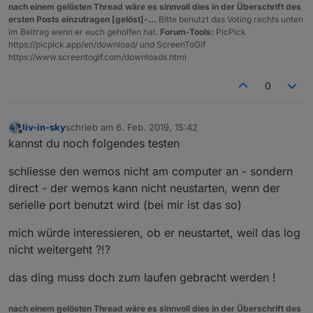
nach einem gelösten Thread wäre es sinnvoll dies in der Überschrift des
ersten Posts einzutragen [gelöst]-...
Bitte benutzt das Voting rechts unten
im Beitrag wenn er euch geholfen hat.
Forum-Tools:
PicPick
https://picpick.app/en/download/ und ScreenToGif
https://www.screentogif.com/downloads.html
0
liv-in-sky
schrieb am
6. Feb. 2019, 15:42
zuletzt editiert von
Offline
kannst du noch folgendes testen
schliesse den wemos nicht am computer an - sondern
direct - der wemos kann nicht neustarten, wenn der
serielle port benutzt wird (bei mir ist das so)
mich würde interessieren, ob er neustartet, weil das log
nicht weitergeht ?!?
das ding muss doch zum laufen gebracht werden !
nach einem gelösten Thread wäre es sinnvoll dies in der Überschrift des