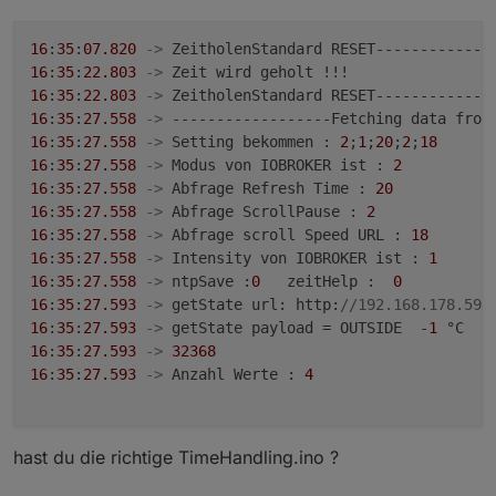
16
:
35
:
07.820
->
16
:
35
:
22.803
->
16
:
35
:
22.803
->
16
:
35
:
27.558
->
16
:
35
:
27.558
->
 Setting bekommen : 
2
;
1
;
20
;
2
;
18
16
:
35
:
27.558
->
 Modus von IOBROKER ist : 
2
16
:
35
:
27.558
->
 Abfrage Refresh Time : 
20
16
:
35
:
27.558
->
 Abfrage ScrollPause : 
2
16
:
35
:
27.558
->
 Abfrage scroll Speed URL : 
18
16
:
35
:
27.558
->
 Intensity von IOBROKER ist : 
1
16
:
35
:
27.558
->
 ntpSave :
0
   zeitHelp :  
0
16
:
35
:
27.593
->
 getState url: http:
//192.168.178.59:
16
:
35
:
27.593
->
 getState payload = OUTSIDE  -
1
 °C   
16
:
35
:
27.593
->
32368
16
:
35
:
27.593
->
 Anzahl Werte : 
4
hast du die richtige TimeHandling.ino ?