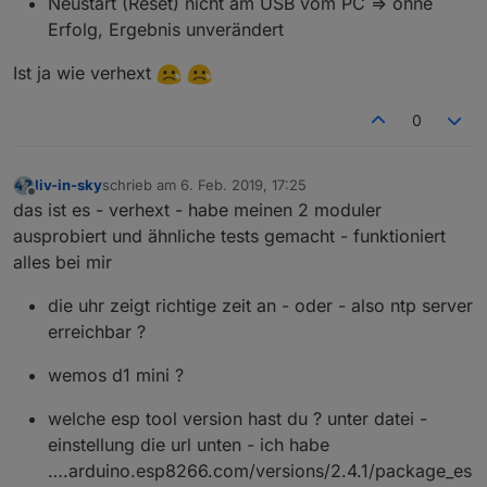
Neustart (Reset) nicht am USB vom PC => ohne
Erfolg, Ergebnis unverändert
Ist ja wie verhext
0
liv-in-sky
schrieb am
6. Feb. 2019, 17:25
zuletzt editiert von
Offline
das ist es - verhext - habe meinen 2 moduler
ausprobiert und ähnliche tests gemacht - funktioniert
alles bei mir
die uhr zeigt richtige zeit an - oder - also ntp server
erreichbar ?
wemos d1 mini ?
welche esp tool version hast du ? unter datei -
einstellung die url unten - ich habe
….arduino.esp8266.com/versions/2.4.1/package_es