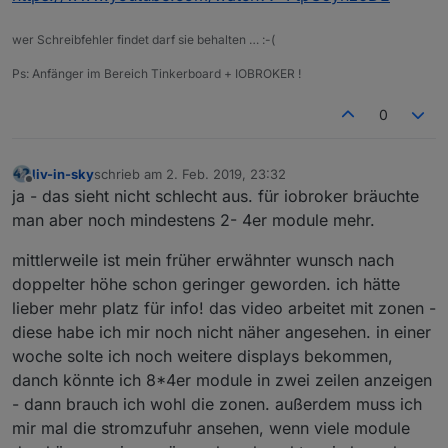
wer Schreibfehler findet darf sie behalten … :-(
Ps: Anfänger im Bereich Tinkerboard + IOBROKER !
0
liv-in-sky
schrieb am
2. Feb. 2019, 23:32
zuletzt editiert von
Offline
ja - das sieht nicht schlecht aus. für iobroker bräuchte
man aber noch mindestens 2- 4er module mehr.
mittlerweile ist mein früher erwähnter wunsch nach
doppelter höhe schon geringer geworden. ich hätte
lieber mehr platz für info! das video arbeitet mit zonen -
diese habe ich mir noch nicht näher angesehen. in einer
woche solte ich noch weitere displays bekommen,
danch könnte ich 8*4er module in zwei zeilen anzeigen
- dann brauch ich wohl die zonen. außerdem muss ich
mir mal die stromzufuhr ansehen, wenn viele module