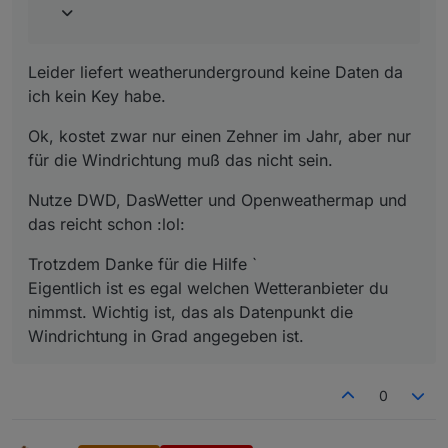
border
: none;
outline
: none;
padding
: 
14px
5px
;
Leider liefert weatherunderground keine Daten da
background-color
: 
#e2be1d
;
ich kein Key habe.
cursor
: pointer;
border
: solid 
#f1f1f1
;
Ok, kostet zwar nur einen Zehner im Jahr, aber nur
border-radius
:
20px
;
für die Windrichtung muß das nicht sein.
background-image
:
url
(
/vis.0/main/Icons/Play
background-size
:
50%
50%
;
Nutze DWD, DasWetter und Openweathermap und
background-repeat
:no-repeat;
das reicht schon :lol:
}
Trotzdem Danke für die Hilfe `
Eigentlich ist es egal welchen Wetteranbieter du
.btncat
 {
border
: none;
nimmst. Wichtig ist, das als Datenpunkt die
outline
: none;
Windrichtung in Grad angegeben ist.
padding
: 
14px
5px
;
background-color
: transparent;
cursor
: pointer;
0
border
: solid 
#f1f1f1
;
border-radius
:
20px
;