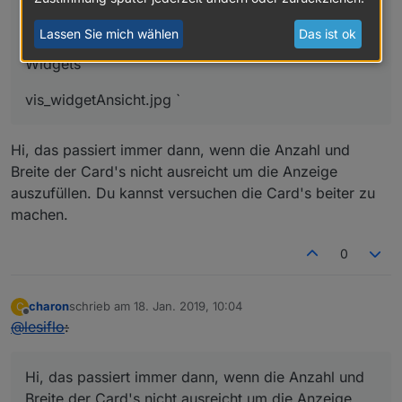
dabei jedoch wenig Erfolg.
Lassen Sie mich wählen
Das ist ok
Anbei noch zur Info die Eigenschaften des Wetter
Widgets
vis_widgetAnsicht.jpg `
Hi, das passiert immer dann, wenn die Anzahl und
Breite der Card's nicht ausreicht um die Anzeige
auszufüllen. Du kannst versuchen die Card's beiter zu
machen.
0
charon
schrieb am
18. Jan. 2019, 10:04
C
zuletzt editiert von
Offline
@
lesiflo
:
Hi, das passiert immer dann, wenn die Anzahl und
Breite der Card's nicht ausreicht um die Anzeige