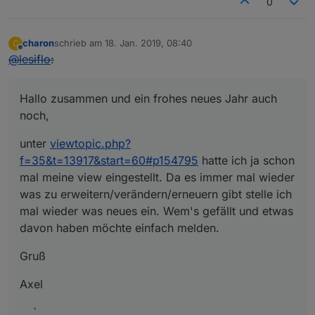
0
charon
schrieb am
18. Jan. 2019, 08:40
C
zuletzt editiert von
Offline
@
lesiflo
:
Hallo zusammen und ein frohes neues Jahr auch
noch,
unter
viewtopic.php?
f=35&t=13917&start=60#p154795
hatte ich ja schon
mal meine view eingestellt. Da es immer mal wieder
was zu erweitern/verändern/erneuern gibt stelle ich
mal wieder was neues ein. Wem's gefällt und etwas
davon haben möchte einfach melden.
Gruß
Axel
… `