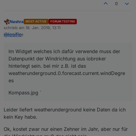
0
Nashra
MOST ACTIVE
FORUM TESTING
Offline
schrieb am
18. Jan. 2019, 13:11
zuletzt editiert von
@
lesiflo
:
Im Widget welches ich dafür verwende muss der
Datenpunkt der Windrichtung aus iobroker
hinterlegt sein. bei mir z.B. ist das
weatherunderground.0.forecast.current.windDegre
es
Kompass.jpg `
Leider liefert weatherunderground keine Daten da ich
kein Key habe.
Ok, kostet zwar nur einen Zehner im Jahr, aber nur für