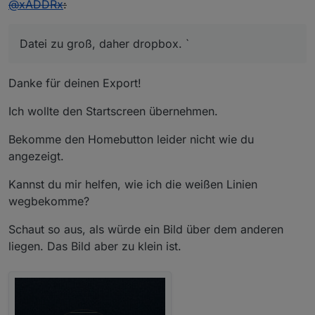
@
xADDRx
:
.btnpb
 {
border
: none;
outline
: none;
Datei zu groß, daher dropbox. `
padding
: 
14px
5px
;
background-color
: transparent;
cursor
: pointer;
Danke für deinen Export!
border
: solid 
#f1f1f1
;
border-radius
:
20px
;
Ich wollte den Startscreen übernehmen.
background-image
:
url
(
/vis.0/main/Icons/scal
background-size
:
50%
50%
;
Bekomme den Homebutton leider nicht wie du
background-repeat
:no-repeat;
angezeigt.
}
Kannst du mir helfen, wie ich die weißen Linien
wegbekomme?
.activelpb
 {
border
: none;
Schaut so aus, als würde ein Bild über dem anderen
outline
: none;
liegen. Das Bild aber zu klein ist.
padding
: 
14px
5px
;
background-color
: 
#e2be1d
;
cursor
: pointer;
border
: solid 
#f1f1f1
;
border-radius
:
20px
;