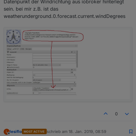
Datenpunkt der Windrichtung aus iobroker hinterlegt
sein. bei mir z.B. ist das
weatherunderground.0.forecast.current.windDegrees
0
lesiflo
schrieb am
18. Jan. 2019, 08:59
L
MOST ACTIVE
zuletzt editiert von
Offline