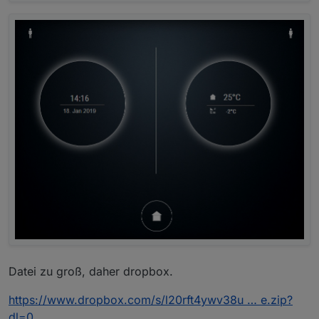
Datei zu groß, daher dropbox.
https://www.dropbox.com/s/l20rft4ywv38u … e.zip?
dl=0