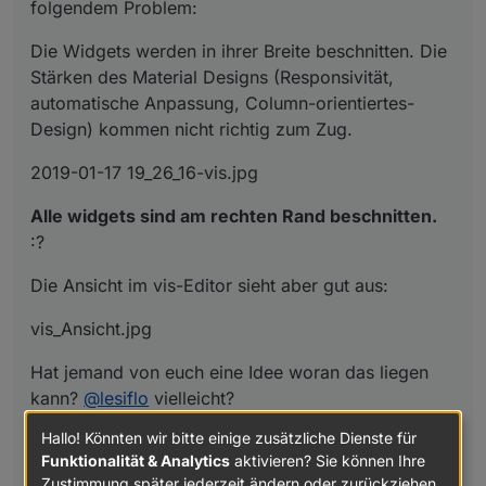
folgendem Problem:
Die Widgets werden in ihrer Breite beschnitten. Die
Stärken des Material Designs (Responsivität,
automatische Anpassung, Column-orientiertes-
Design) kommen nicht richtig zum Zug.
2019-01-17 19_26_16-vis.jpg
Alle widgets sind am rechten Rand beschnitten.
:?
Die Ansicht im vis-Editor sieht aber gut aus:
vis_Ansicht.jpg
Hat jemand von euch eine Idee woran das liegen
kann?
@
lesiflo
vielleicht?
Hallo! Könnten wir bitte einige zusätzliche Dienste für
Ich habe bereits mit den "Entwickler-Tools" der
Funktionalität & Analytics
aktivieren? Sie können Ihre
Browser versucht die Ursache zu finden, hatte
Zustimmung später jederzeit ändern oder zurückziehen.