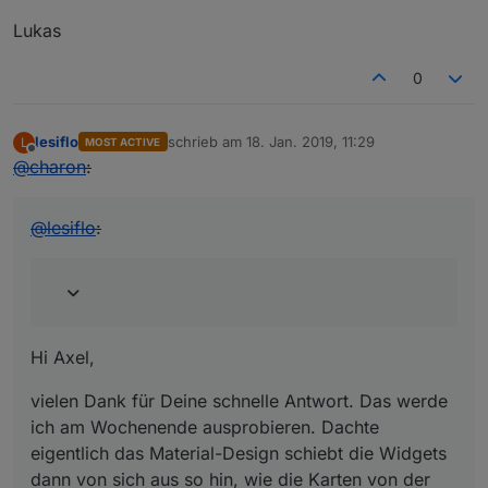
Lukas
0
lesiflo
schrieb am
18. Jan. 2019, 11:29
L
MOST ACTIVE
zuletzt editiert von
Offline
@
charon
:
@
lesiflo
:
Hi Axel,
vielen Dank für Deine schnelle Antwort. Das werde
ich am Wochenende ausprobieren. Dachte
eigentlich das Material-Design schiebt die Widgets
dann von sich aus so hin, wie die Karten von der