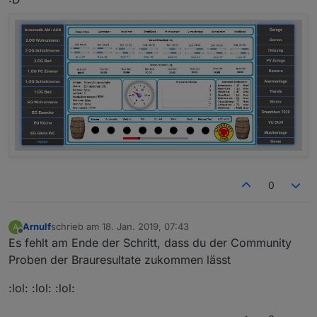
0
Arnulf
schrieb am
18. Jan. 2019, 07:43
A
zuletzt editiert von
Offline
Es fehlt am Ende der Schritt, dass du der Community
Proben der Brauresultate zukommen lässt
:lol: :lol: :lol: