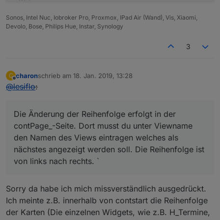
.activels
 {
Sonos, Intel Nuc, Iobroker Pro, Proxmox, IPad Air (Wand), Vis, Xiaomi,
border
: none;
Devolo, Bose, Philips Hue, Instar, Synology
outline
: none;
padding
: 
14px
5px
;
3
background-color
: 
#e2be1d
;
cursor
: pointer;
border
: solid 
#f1f1f1
;
charon
schrieb am
18. Jan. 2019, 13:28
C
zuletzt editiert von
border-radius
:
20px
;
Offline
@
lesiflo
:
background-image
:
url
(
/vis.0/main/Icons/Play
background-size
:
50%
50%
;
Die Änderung der Reihenfolge erfolgt in der
background-repeat
:no-repeat;
contPage_-Seite. Dort musst du unter Viewname
}
den Namen des Views eintragen welches als
nächstes angezeigt werden soll. Die Reihenfolge ist
.btns5
 {
von links nach rechts. `
border
: none;
outline
: none;
padding
: 
14px
5px
;
Sorry da habe ich mich missverständlich ausgedrückt.
background-color
: transparent;
Ich meinte z.B. innerhalb von contstart die Reihenfolge
cursor
: pointer;
der Karten (Die einzelnen Widgets, wie z.B. H_Termine,
border
: solid 
#f1f1f1
;