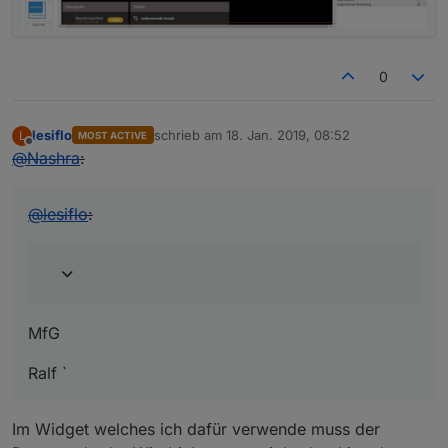
0
lesiflo
schrieb am
18. Jan. 2019, 08:52
L
MOST ACTIVE
zuletzt editiert von
Offline
@
Nashra
:
@
lesiflo
:
MfG
Ralf `
Im Widget welches ich dafür verwende muss der