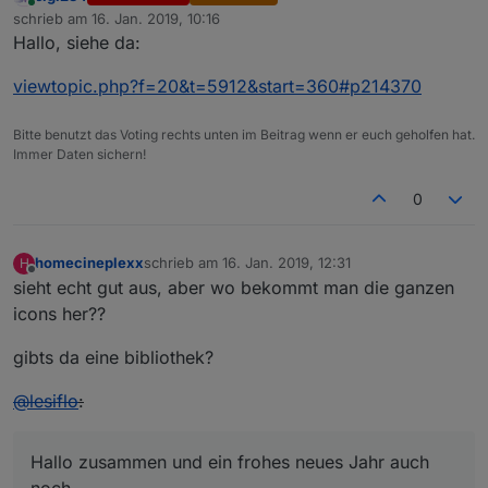
Online
schrieb am
16. Jan. 2019, 10:16
zuletzt editiert von
Hallo, siehe da:
viewtopic.php?f=20&t=5912&start=360#p214370
Bitte benutzt das Voting rechts unten im Beitrag wenn er euch geholfen hat.
Immer Daten sichern!
0
homecineplexx
schrieb am
16. Jan. 2019, 12:31
H
zuletzt editiert von
Offline
sieht echt gut aus, aber wo bekommt man die ganzen
icons her??
gibts da eine bibliothek?
@
lesiflo
:
Hallo zusammen und ein frohes neues Jahr auch
noch,