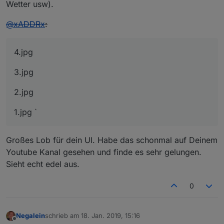
Wetter usw).
border-radius
:
20px
;
background-image
:
url
(
/vis.0/main/Icons/sub-
@
xADDRx
:
background-size
:
50%
50%
;
background-repeat
:no-repeat;
4.jpg
}
3.jpg
.activels5
 {
border
: none;
2.jpg
outline
: none;
1.jpg `
padding
: 
14px
5px
;
background-color
: 
#e2be1d
;
cursor
: pointer;
Großes Lob für dein UI. Habe das schonmal auf Deinem
border
: solid 
#f1f1f1
 ;
Youtube Kanal gesehen und finde es sehr gelungen.
border-radius
:
20px
;
Sieht echt edel aus.
background-image
:
url
(
/vis.0/main/Icons/sub-
background-size
:
50%
50%
;
background-repeat
:no-repeat;
0
}
Negalein
schrieb am
18. Jan. 2019, 15:16
zuletzt editiert von
Offline