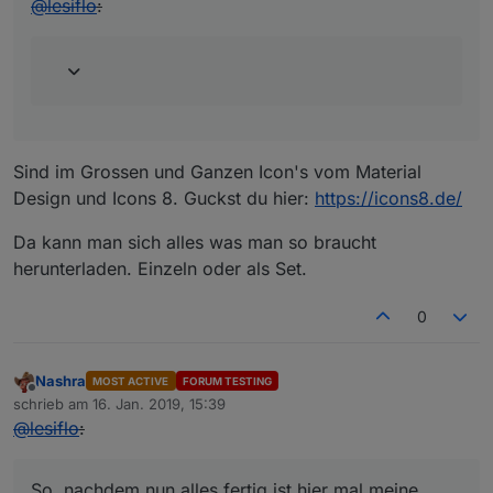
@
lesiflo
:
Sind im Grossen und Ganzen Icon's vom Material
Design und Icons 8. Guckst du hier:
https://icons8.de/
Da kann man sich alles was man so braucht
herunterladen. Einzeln oder als Set.
0
Nashra
MOST ACTIVE
FORUM TESTING
Offline
schrieb am
16. Jan. 2019, 15:39
zuletzt editiert von
@
lesiflo
:
So, nachdem nun alles fertig ist hier mal meine