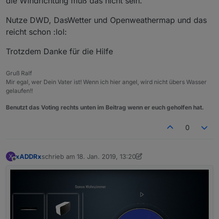
die Windrichtung muß das nicht sein.
Nutze DWD, DasWetter und Openweathermap und das
reicht schon :lol:
Trotzdem Danke für die Hilfe
Gruß Ralf
Mir egal, wer Dein Vater ist! Wenn ich hier angel, wird nicht übers Wasser
gelaufen!!
Benutzt das Voting rechts unten im Beitrag wenn er euch geholfen hat.
0
xADDRx
schrieb am
18. Jan. 2019, 13:20
X
zuletzt editiert von Jey Cee
Offline