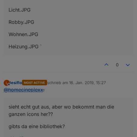
Licht.JPG
Robby.JPG
Wohnen.JPG
Heizung.JPG `
0
lesiflo
schrieb am
16. Jan. 2019, 15:27
L
MOST ACTIVE
zuletzt editiert von
Offline
@
homecineplexx
:
sieht echt gut aus, aber wo bekommt man die
ganzen icons her??
gibts da eine bibliothek?