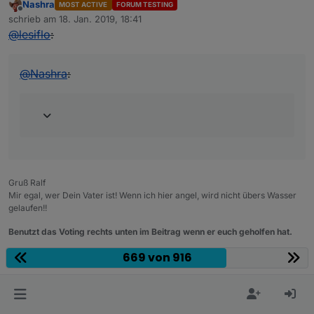
background-image
:
url
(
/vis.0/main/Icons/Cat.
Nashra
MOST ACTIVE
FORUM TESTING
Offline
schrieb am
18. Jan. 2019, 18:41
background-size
:
50%
50%
;
zuletzt editiert von
@
lesiflo
:
background-repeat
:no-repeat;
}
@
Nashra
:
.activelcat
 {
border
: none;
outline
: none;
padding
: 
14px
5px
;
background-color
: 
#e2be1d
;
cursor
: pointer;
border
: solid 
#f1f1f1
;
Gruß Ralf
Mir egal, wer Dein Vater ist! Wenn ich hier angel, wird nicht übers Wasser
border-radius
:
20px
;
gelaufen!!
background-image
:
url
(
/vis.0/main/Icons/Cat.
background-size
:
50%
50%
;
Benutzt das Voting rechts unten im Beitrag wenn er euch geholfen hat.
background-repeat
:no-repeat;
669 von 916
0
}
.btnw
 {
dondaik
schrieb am
18. Jan. 2019, 19:04
D
zuletzt editiert von
Offline
border
: none;