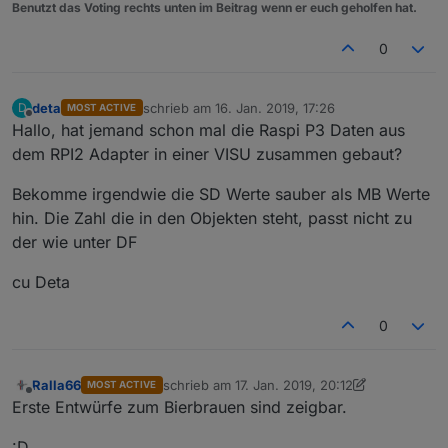
Benutzt das Voting rechts unten im Beitrag wenn er euch geholfen hat.
0
deta
schrieb am
16. Jan. 2019, 17:26
D
MOST ACTIVE
zuletzt editiert von
Offline
Hallo, hat jemand schon mal die Raspi P3 Daten aus
dem RPI2 Adapter in einer VISU zusammen gebaut?
Bekomme irgendwie die SD Werte sauber als MB Werte
hin. Die Zahl die in den Objekten steht, passt nicht zu
der wie unter DF
cu Deta
0
Ralla66
schrieb am
17. Jan. 2019, 20:12
MOST ACTIVE
zuletzt editiert von Jey Cee
Offline
Erste Entwürfe zum Bierbrauen sind zeigbar.
:D