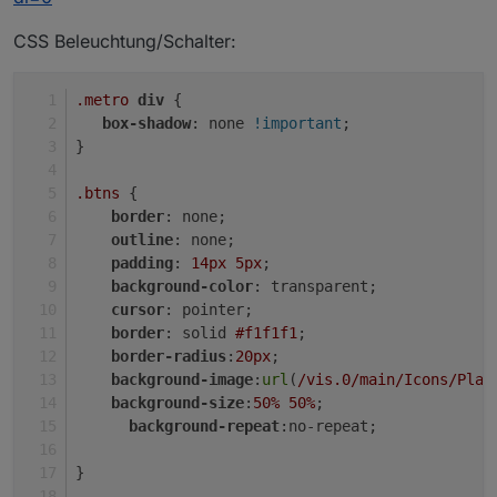
CSS Beleuchtung/Schalter:
.metro
div
 {
box-shadow
: none 
!important
;
}
.btns
 {
border
: none;
outline
: none;
padding
: 
14px
5px
;
background-color
: transparent;
cursor
: pointer;
border
: solid 
#f1f1f1
;
border-radius
:
20px
;
background-image
:
url
(
/vis.0/main/Icons/Play
background-size
:
50%
50%
;
background-repeat
:no-repeat;
}