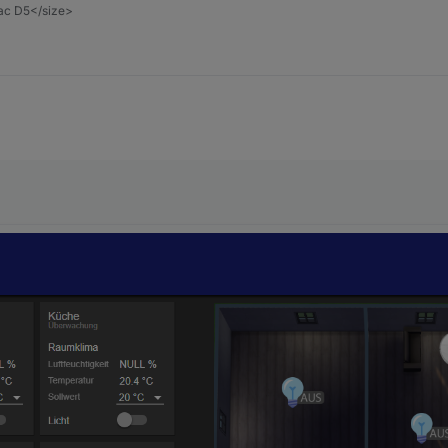
vac D5</size>