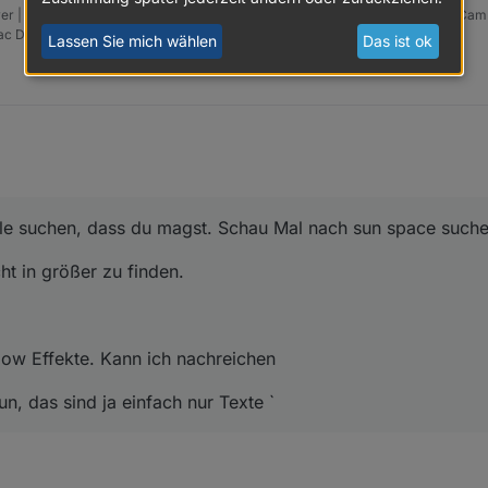
er | intel NUC | Homematic CCU2 | Hue | Osram Lightify| Sonos | 2x Instar Ca
vac D5</size>
Lassen Sie mich wählen
Das ist ok
gle suchen, dass du magst. Schau Mal nach sun space suche
cht in größer zu finden.
low Effekte. Kann ich nachreichen
n, das sind ja einfach nur Texte `