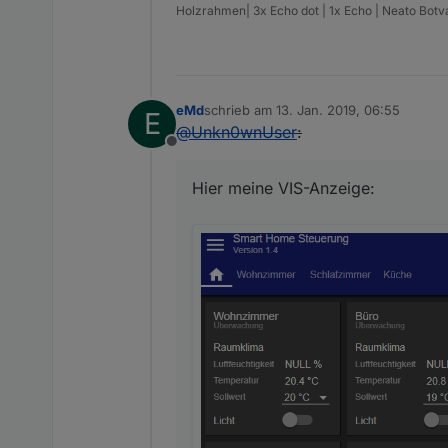
Holzrahmen| 3x Echo dot | 1x Echo | Neato Bot
eMd
schrieb am
13. Jan. 2019, 06:55
E
zuletzt editiert von
@
Unkn0wnUser
:
Offline
Hier meine VIS-Anzeige: