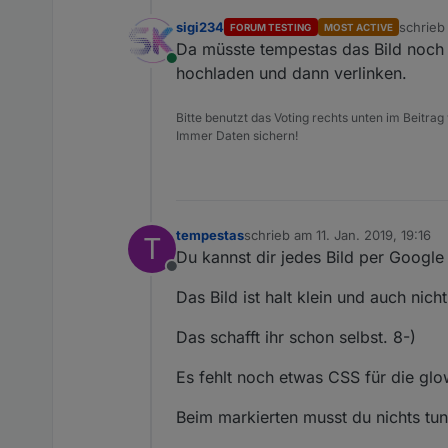
sigi234
schrie
FORUM TESTING
MOST ACTIVE
zuletzt 
Da müsste tempestas das Bild noch 
Online
hochladen und dann verlinken.
Bitte benutzt das Voting rechts unten im Beitrag
Immer Daten sichern!
tempestas
schrieb am
11. Jan. 2019, 19:16
T
zuletzt editiert von
Du kannst dir jedes Bild per Googl
Offline
Das Bild ist halt klein und auch nich
Das schafft ihr schon selbst. 8-)
Es fehlt noch etwas CSS für die glo
Beim markierten musst du nichts tun,