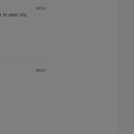
#654
 in dein Vis
#655