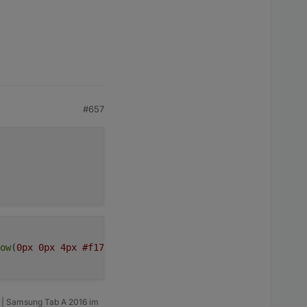
#657
ow
(
0px
0px
4px
#f1761e
); 
m | Samsung Tab A 2016 im