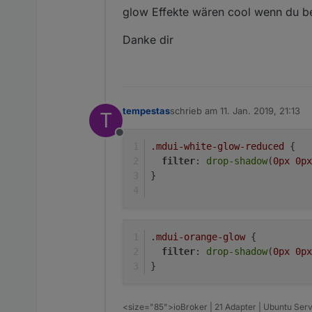
glow Effekte wären cool wenn du bei
Danke dir
tempestas
schrieb am
11. Jan. 2019, 21:13
T
zuletzt editiert von
Offline
.mdui-white-glow-reduced
 {
filter
: 
drop-shadow
(
0px
0px
}
.mdui-orange-glow
 {
filter
: 
drop-shadow
(
0px
0px
}
<size="85">ioBroker | 21 Adapter | Ubuntu Serv