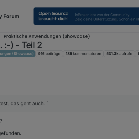
y Forum
Praktische Anwendungen (Showcase)
:-) - Teil 2
dungen (Showcase)
916
beiträge
185
kommentatoren
531.3k
aufrufe
est, das geht auch. `
?
gefunden.