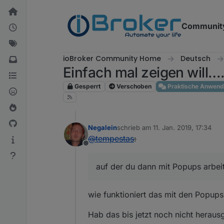
Weiter zum Inhalt
Communit
ioBroker Community Home
Deutsch
Einfach mal zeigen will….. 
Gesperrt
Verschoben
Praktische Anwen
Negalein
schrieb am
11. Jan. 2019, 17:34
zuletzt editiert von
@
tempestas
:
Offline
auf der du dann mit Popups arbeit
wie funktioniert das mit den Popups
Hab das bis jetzt noch nicht heraus