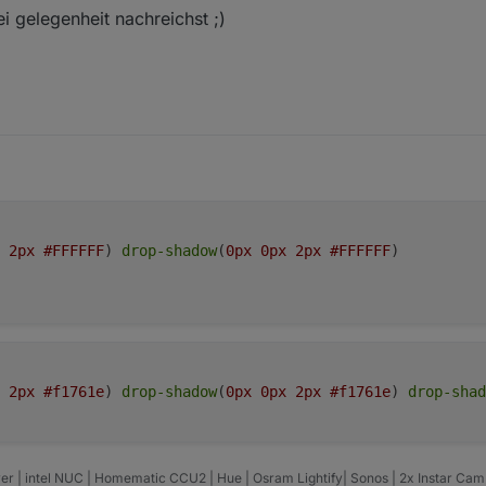
 gelegenheit nachreichst ;)
2px
#FFFFFF
) 
drop-shadow
(
0px
0px
2px
#FFFFFF
) 
2px
#f1761e
) 
drop-shadow
(
0px
0px
2px
#f1761e
) 
drop-shad
er | intel NUC | Homematic CCU2 | Hue | Osram Lightify| Sonos | 2x Instar Ca