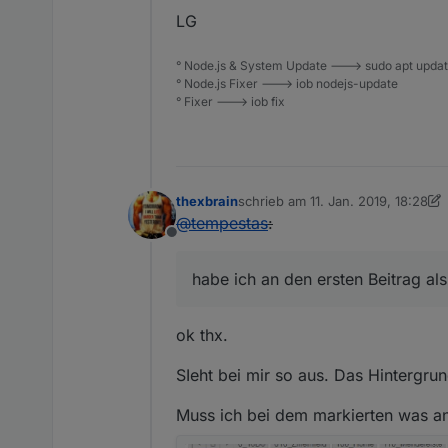
LG
° Node.js & System Update ---> sudo apt update,
° Node.js Fixer ---> iob nodejs-update
° Fixer ---> iob fix
thexbrain
schrieb am
11. Jan. 2019, 18:28
zuletzt editiert von Jey Cee
@
tempestas
:
Offline
habe ich an den ersten Beitrag al
ok thx.
SIeht bei mir so aus. Das Hintergrund
Muss ich bei dem markierten was a