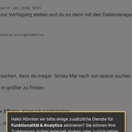
b am
11. Jan. 2019, 18:51
editiert von
zur Verfügung stellen und du es dann mit den Dateimanager
 wenn er euch geholfen hat.
e suchen, dass du magst. Schau Mal nach sun space suchen.
t in größer zu finden.
w Effekte. Kann ich nachreichen
Hallo! Könnten wir bitte einige zusätzliche Dienste für
 das sind ja einfach nur Texte
Funktionalität & Analytics
aktivieren? Sie können Ihre
Zustimmung später jederzeit ändern oder zurückziehen.