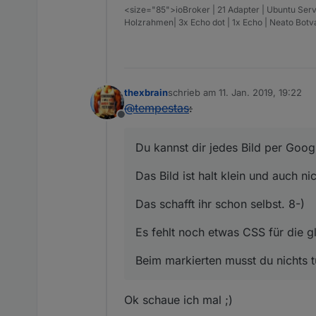
<size="85">ioBroker | 21 Adapter | Ubuntu Serv
Holzrahmen| 3x Echo dot | 1x Echo | Neato Bot
thexbrain
schrieb am
11. Jan. 2019, 19:22
zuletzt editiert von
@
tempestas
:
Offline
Du kannst dir jedes Bild per Goo
Das Bild ist halt klein und auch ni
Das schafft ihr schon selbst. 8-)
Es fehlt noch etwas CSS für die g
Beim markierten musst du nichts tu
Ok schaue ich mal ;)