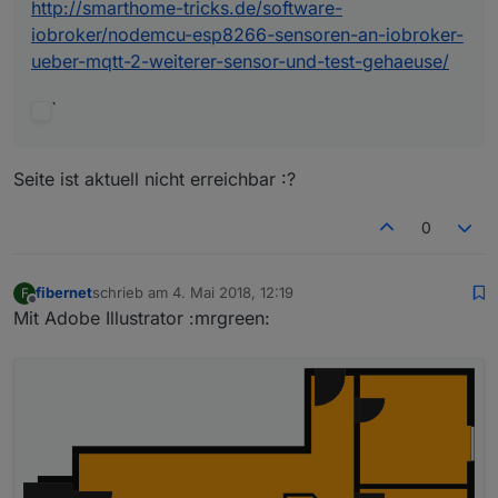
http://smarthome-tricks.de/software-
iobroker/nodemcu-esp8266-sensoren-an-iobroker-
ueber-mqtt-2-weiterer-sensor-und-test-gehaeuse/
`
Seite ist aktuell nicht erreichbar :?
0
fibernet
schrieb am
4. Mai 2018, 12:19
F
zuletzt editiert von
Offline
Mit Adobe Illustrator :mrgreen: