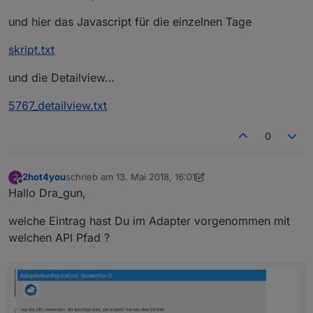
und hier das Javascript für die einzelnen Tage
skript.txt
und die Detailview…
5767_detailview.txt
0
2hot4you
schrieb am
13. Mai 2018, 16:01
2
zuletzt editiert von Jey Cee
Offline
Hallo Dra_gun,
welche Eintrag hast Du im Adapter vorgenommen mit
welchen API Pfad ?