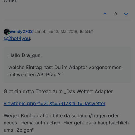
Grüße
0
wendy2702
schrieb am
13. Mai 2018, 16:55
zuletzt editiert von Jey Cee
Online
@
2hot4you
:
Hallo Dra_gun,
welche Eintrag hast Du im Adapter vorgenommen
mit welchen API Pfad ? `
Gibt ein extra Thread zum „Das Wetter“ Adapter.
viewtopic.php?f=20&t=5912&hilit=Daswetter
Wegen Konfiguration bitte da schauen/fragen oder
neues Thema aufmachen. Hier geht es ja hauptsächlich
ums „Zeigen“