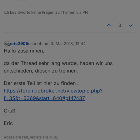
Ich beantworte keine Fragen zu Themen via PN
0
eric2905
schrieb am
3. Mai 2018, 12:44
zuletzt editiert von
Offline
Hallo zusammen,
da der Thread sehr lang wurde, haben wir uns
entschieden, diesen zu trennen.
Der erste Teil ist hier zu finden :
https://forum.iobroker.net/viewtopic.php?
f=35&t=5369&start=640#p147437
Gruß,
Eric
Roses are red, violets are blue,