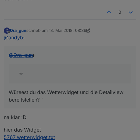
0
Dra_gun
schrieb am
13. Mai 2018, 08:36
D
zuletzt editiert von Jey Cee
Offline
@
andyb
:
@
Dra_gun
:
Würeest du das Wetterwidget und die Detailview
bereitstellen? `
na klar :D
hier das Widget
5767_wetterwidget.txt