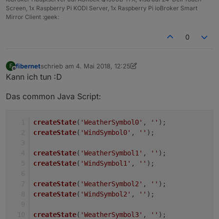
Screen, 1x Raspberry Pi KODI Server, 1x Raspberry Pi ioBroker Smart
Mirror Client :geek:
0
fibernet
schrieb am
4. Mai 2018, 12:25
F
zuletzt editiert von Jey Cee
Offline
Kann ich tun :D
Das common Java Script:
createState
(
'WeatherSymbol0'
, 
''
);
createState
(
'WindSymbol0'
, 
''
);
createState
(
'WeatherSymbol1'
, 
''
);
createState
(
'WindSymbol1'
, 
''
);
createState
(
'WeatherSymbol2'
, 
''
);
createState
(
'WindSymbol2'
, 
''
);
createState
(
'WeatherSymbol3'
, 
''
);