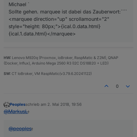
Michael `
Sollte gehen. marquee ist dabei das Zauberwort:````
<marquee direction="up" scrollamount="2"
style="height: 80px;">{ical.0.data.html}
{ical.1.data.html}</marquee>
HW:
Lenovo M920q (Proxmox, ioBroker, RaspMatic & Z2M), QNAP
(Docker, Influx), Arduino Mega 2560 R3 (I2C DS18B20 + LED)
SW:
CT IoBroker, VM RaspMatic(v3.79.6.20241122)
0
Peoples
schrieb am
2. Mai 2018, 19:56
zuletzt editiert von
Offline
@
MarkusL
:
@
peoples
: