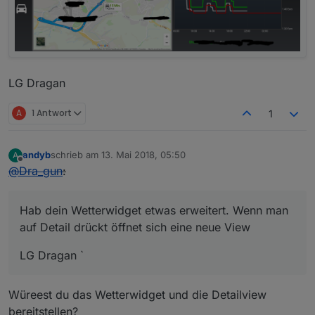
LG Dragan
A
1 Antwort
1
andyb
schrieb am
13. Mai 2018, 05:50
A
zuletzt editiert von
Offline
@
Dra_gun
:
Hab dein Wetterwidget etwas erweitert. Wenn man
auf Detail drückt öffnet sich eine neue View
LG Dragan `
Würeest du das Wetterwidget und die Detailview
bereitstellen?