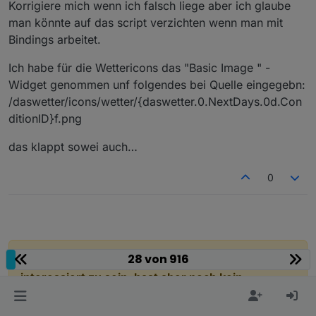
Korrigiere mich wenn ich falsch liege aber ich glaube
man könnte auf das script verzichten wenn man mit
Bindings arbeitet.
Ich habe für die Wettericons das "Basic Image " -
Widget genommen unf folgendes bei Quelle eingegebn:
/daswetter/icons/wetter/{daswetter.0.NextDays.0d.Con
ditionID}f.png
das klappt sowei auch…
0
28 von 916
Hey! Du scheinst an dieser Unterhaltung
interessiert zu sein, hast aber noch kein
Konto.