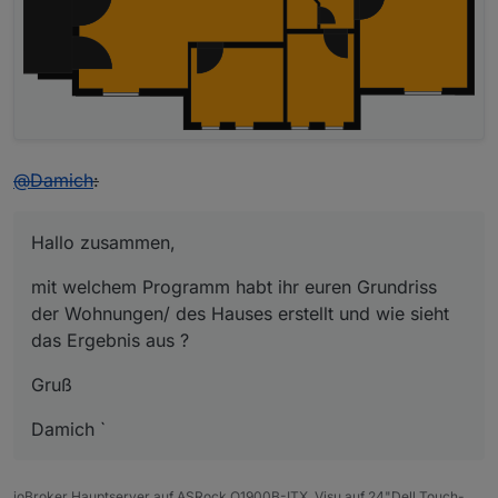
@
Damich
:
Hallo zusammen,
mit welchem Programm habt ihr euren Grundriss
der Wohnungen/ des Hauses erstellt und wie sieht
das Ergebnis aus ?
Gruß
Damich `
ioBroker Hauptserver auf ASRock Q1900B-ITX, Visu auf 24"Dell Touch-