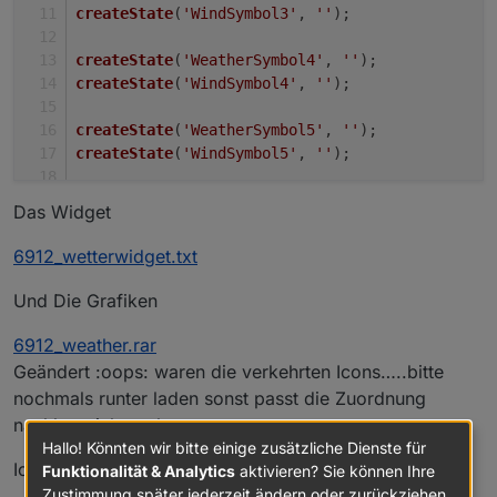
createState
(
'WindSymbol3'
, 
''
);
createState
(
'WeatherSymbol4'
, 
''
);
createState
(
'WindSymbol4'
, 
''
);
createState
(
'WeatherSymbol5'
, 
''
);
createState
(
'WindSymbol5'
, 
''
);
createState
(
'WeatherSymbol6'
, 
''
);
Das Widget
createState
(
'WindSymbol6'
, 
''
);
6912_wetterwidget.txt
createState
(
'WeatherSymbol7'
, 
''
);
createState
(
'WindSymbol7'
, 
''
);
Und Die Grafiken
on
(
"daswetter.0.NextDaysDetailed.0d.SymbolID"
, 
6912_weather.rar
var
 symbol = 
parseInt
(obj.
newState
.
val
, 
10
);
Geändert :oops: waren die verkehrten Icons…..bitte
var
 temp = 
'http://127.0.0.1:8082/daswetter/ico
nochmals runter laden sonst passt die Zuordnung
log (temp);
nachher nicht mehr
setState
(
'WeatherSymbol0'
, temp );
Hallo! Könnten wir bitte einige zusätzliche Dienste für
});
Ich hoffe gehilft zu haben
Funktionalität & Analytics
aktivieren? Sie können Ihre
Zustimmung später jederzeit ändern oder zurückziehen.