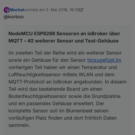
Muchul
schrieb am
3. Mai 2018, 18:29
M
zuletzt editiert von Jey Cee
Offline
@kortos:
NodeMCU ESP8266 Sensoren an ioBroker über
MQTT – #2 weiterer Sensor und Test-Gehäuse
Im zweiten Teil der Reihe wird ein weiterer Sensor
sowie ein Gehäuse für den Sensor
hinzugefügt.Im
vorherigen Teil haben wir einen Temperatur und
Luftfeuchtigkeitssensor mittels WLAN und dem
MQTT-Protokoll an ioBroker angebunden. In diesem
Teil wird das bestehende Board um einen
Bodenfeuchtigkeitssensor sowie die Grundplatine
und ein passendes Gehäuse erweitert. Der
komplette Sensor soll im Blumenbeet seinen
vorläufigen Platz finden und dort fröhlich Daten
sammeln.