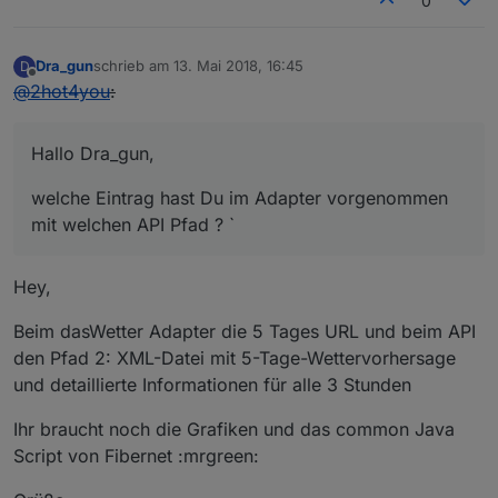
0
Dra_gun
schrieb am
13. Mai 2018, 16:45
D
zuletzt editiert von
Offline
@
2hot4you
:
Hallo Dra_gun,
welche Eintrag hast Du im Adapter vorgenommen
mit welchen API Pfad ? `
Hey,
Beim dasWetter Adapter die 5 Tages URL und beim API
den Pfad 2: XML-Datei mit 5-Tage-Wettervorhersage
und detaillierte Informationen für alle 3 Stunden
Ihr braucht noch die Grafiken und das common Java
Script von Fibernet :mrgreen: