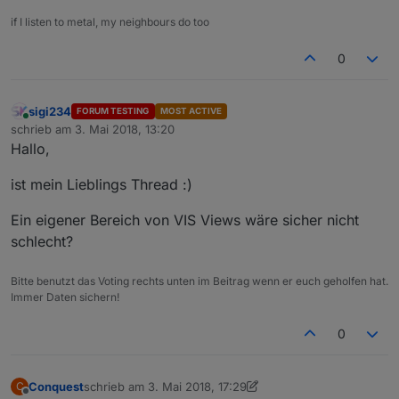
if I listen to metal, my neighbours do too
0
sigi234
FORUM TESTING
MOST ACTIVE
Online
schrieb am
3. Mai 2018, 13:20
zuletzt editiert von
Hallo,
ist mein Lieblings Thread :)
Ein eigener Bereich von VIS Views wäre sicher nicht
schlecht?
Bitte benutzt das Voting rechts unten im Beitrag wenn er euch geholfen hat.
Immer Daten sichern!
0
Conquest
schrieb am
3. Mai 2018, 17:29
C
zuletzt editiert von Jey Cee