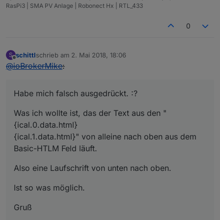
RasPi3 | SMA PV Anlage | Robonect Hx | RTL_433
0
schittl
schrieb am
2. Mai 2018, 18:06
S
zuletzt editiert von
Offline
@
ioBrokerMike
:
Habe mich falsch ausgedrückt. :?
Was ich wollte ist, das der Text aus den "
{ical.0.data.html}
{ical.1.data.html}" von alleine nach oben aus dem
Basic-HTLM Feld läuft.
Also eine Laufschrift von unten nach oben.
Ist so was möglich.
Gruß