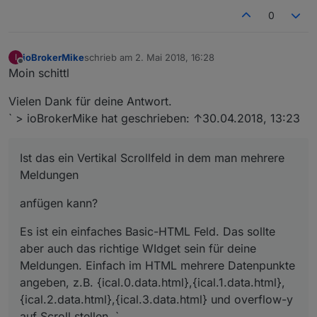
0
ioBrokerMike
schrieb am
2. Mai 2018, 16:28
I
zuletzt editiert von
Offline
Moin schittl
Vielen Dank für deine Antwort.
` > ioBrokerMike hat geschrieben: ↑30.04.2018, 13:23
Ist das ein Vertikal Scrollfeld in dem man mehrere
Meldungen
anfügen kann?
Es ist ein einfaches Basic-HTML Feld. Das sollte
aber auch das richtige WIdget sein für deine
Meldungen. Einfach im HTML mehrere Datenpunkte
angeben, z.B. {ical.0.data.html},{ical.1.data.html},
{ical.2.data.html},{ical.3.data.html} und overflow-y
auf Scroll stellen. `