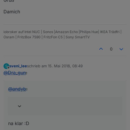
Damich
iobroker auf Intel NUC | Sonos |Amazon Echo |Philips Hue| IKEA Trädfri |
Osram | FritzBox 7590 | FritzFon C5 | Sony SmartTV
0
sveni_lee
schrieb am
15. Mai 2018, 08:49
S
zuletzt editiert von
Offline
@
Dra_gun
:
@
andyb
:
na klar :D