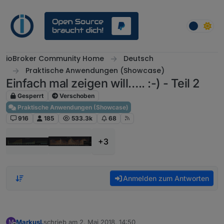
Weiter zum Inhalt
ioBroker Community Home
Deutsch
Praktische Anwendungen (Showcase)
Einfach mal zeigen will….. :-) - Teil 2
Gesperrt
Verschoben
Praktische Anwendungen (Showcase)
916
185
533.3k
68
+3
Anmelden zum Antworten
MarkusL
schrieb am
2. Mai 2018, 14:50
M