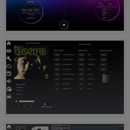
var
 temp = 
'http://127.0.0.1:8082/daswetter/ico
log (temp);
setState
(
'WindSymbol6'
, temp);
});
on
(
"daswetter.0.NextDaysDetailed.7d.SymbolID"
, 
var
 symbol = 
parseInt
(obj.
newState
.
val
, 
10
);
var
 temp = 
'http://127.0.0.1:8082/daswetter/ico
log (temp);
setState
(
'WeatherSymbol7'
, temp );
});
on
(
"daswetter.0.NextDaysDetailed.7d.WindSymbolB
var
 windsymbol = 
parseInt
(obj.
newState
.
val
, 
10
)
var
 temp = 
'http://127.0.0.1:8082/daswetter/ico
log (temp);
setState
(
'WindSymbol7'
, temp);
});