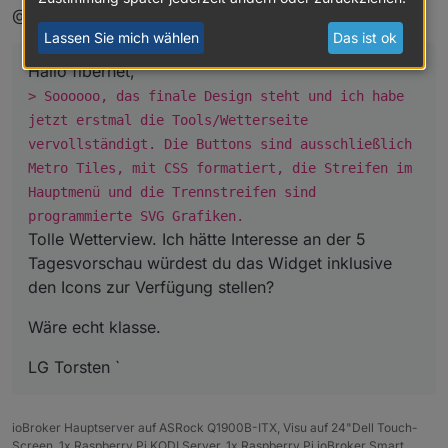
on
(
"daswetter.0.NextDaysDetailed.0d.WindSymbolB
@spoerl.torsten:
var
 windsymbol = 
parseInt
(obj.
newState
.
val
, 
10
)
Lassen Sie mich wählen
Das ist ok
var
 temp = 
'http://127.0.0.1:8082/daswetter/ico
log (temp);
Hallo fibernet,
setState
(
'WindSymbol0'
, temp);
> Soooooo, das finale Design steht und ich habe
});
jetzt erstmal die Tools/Wetterseite
vervollständigt. Die Buttons sind ausschließlich
on
(
"daswetter.0.NextDaysDetailed.1d.SymbolID"
, 
Metro Tiles, mit CSS formatiert, die Streifen im
var
 symbol = 
parseInt
(obj.
newState
.
val
, 
10
);
Hauptmenü und die Trennstreifen sind
var
 temp = 
'http://127.0.0.1:8082/daswetter/ico
log (temp);
programmierte SVG Grafiken.
setState
(
'WeatherSymbol1'
, temp );
Tolle Wetterview. Ich hätte Interesse an der 5
});
Tagesvorschau würdest du das Widget inklusive
den Icons zur Verfügung stellen?
on
(
"daswetter.0.NextDaysDetailed.1d.WindSymbolB
var
 windsymbol = 
parseInt
(obj.
newState
.
val
, 
10
)
Wäre echt klasse.
var
 temp = 
'http://127.0.0.1:8082/daswetter/ico
log (temp);
LG Torsten `
setState
(
'WindSymbol1'
, temp);
});
ioBroker Hauptserver auf ASRock Q1900B-ITX, Visu auf 24"Dell Touch-
Screen, 1x Raspberry Pi KODI Server, 1x Raspberry Pi ioBroker Smart
on
(
"daswetter.0.NextDaysDetailed.2d.SymbolID"
, 