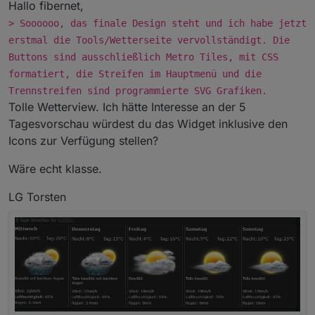
Offline
Hallo fibernet,
> Soooooo, das finale Design steht und ich habe jetzt
erstmal die Tools/Wetterseite vervollständigt. Die
Buttons sind ausschließlich Metro Tiles, mit CSS
formatiert, die Streifen im Hauptmenü und die
Trennstreifen sind programmierte SVG Grafiken.
Tolle Wetterview. Ich hätte Interesse an der 5
Tagesvorschau würdest du das Widget inklusive den
Icons zur Verfügung stellen?
Wäre echt klasse.
LG Torsten