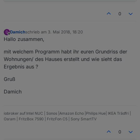
0
Damich
schrieb am
3. Mai 2018, 18:20
D
zuletzt editiert von
Offline
Hallo zusammen,
mit welchem Programm habt ihr euren Grundriss der
Wohnungen/ des Hauses erstellt und wie sieht das
Ergebnis aus ?
Gruß
Damich
iobroker auf Intel NUC | Sonos |Amazon Echo |Philips Hue| IKEA Trädfri |
Osram | FritzBox 7590 | FritzFon C5 | Sony SmartTV
0