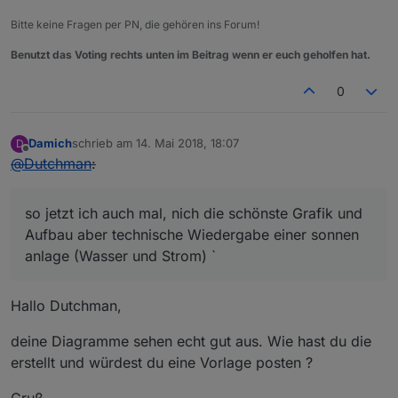
Bitte keine Fragen per PN, die gehören ins Forum!
Benutzt das Voting rechts unten im Beitrag wenn er euch geholfen hat.
0
Damich
schrieb am
14. Mai 2018, 18:07
D
zuletzt editiert von
Offline
@
Dutchman
:
so jetzt ich auch mal, nich die schönste Grafik und
Aufbau aber technische Wiedergabe einer sonnen
anlage (Wasser und Strom) `
Hallo Dutchman,
deine Diagramme sehen echt gut aus. Wie hast du die
erstellt und würdest du eine Vorlage posten ?
Gruß