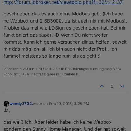
http://forum.iobroker.net/viewtopic.php?f=32&t=2137
ETotal:
11698.
937kWh
Operation Time:
7881.
86h
geschrieben das es auch ohne Modbus geht (ich habe
Feed-In Time  :
7720.
92h
ne Webbox und 2 SB3000, da ist auch nix mit Modbus).
SUSyID: 181 - SN:
30xxxxx
Probier das mal wie LDSign es geschrieben hat. Bei mir
DC Spot Data:
String 1 Pdc:   0.145kW - Udc: 282.32V - Idc
funktioniert das super! :D Wenn Du nicht weiter
String 2 Pdc:   0.198kW - Udc: 163.04V - Idc
kommst, kann ich gerne versuchen dir zu helfen. soweit
SUSyID: 181 - SN:
30xxxxx
mir das möglich ist. ich bin auch nicht der Profi. Ich
AC Spot Data:
fummel meistens so lange rum bis es geht ;)
Phase 1 Pac :   0.111kW - Uac: 230.70V - Iac
Phase 2 Pac :   0.110kW - Uac: 231.81V - Iac
ioBroker in VM (unraid) / CCU2 für IP FB-Heizungssteuerung raspi3 / 3x
Phase 3 Pac :   0.112kW - Uac: 231.05V - Iac
Echo Dot / IKEA Tradfri / zigBee mit Conbee II
Total Pac   :
0.
333kW
SUSyID: 181 - SN:
30xxxxx
0
Grid Freq. :
50.
02Hz
SUSyID: 181 - SN:
30xxxxx
Current Inverter Time:
15
/02/2016
15
:05:50
wendy2702
wrote on
Feb 19, 2016, 3:25 PM
last edited by
Inverter Wake-Up Time:
15
/02/2016
11
:43:23
Offline
Ja,
Inverter Sleep Time  :
15
/02/2016
15
:05:55
********************
das weiß ich. Aber leider habe ich keine Webbox
*
ArchiveDayData()
*
sondern den Sunny Home Manager. Und der hat soweit