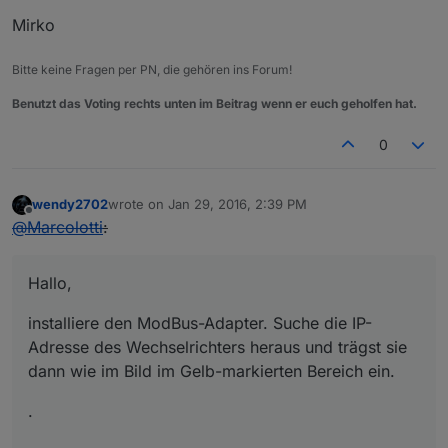
Mirko
Bitte keine Fragen per PN, die gehören ins Forum!
Benutzt das Voting rechts unten im Beitrag wenn er euch geholfen hat.
0
wendy2702
wrote on
Jan 29, 2016, 2:39 PM
last edited by
Offline
@
Marcolotti
:
Hallo,
installiere den ModBus-Adapter. Suche die IP-
Adresse des Wechselrichters heraus und trägst sie
dann wie im Bild im Gelb-markierten Bereich ein.
.