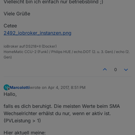
Vielleicht bin ich einfach nur betriebsblind ;)
Viele Grüße
Cetee
2492_iobroker_instanzen.png
ioBroker auf DS218+II (Docker)
HomeMatic CCU-2 (Funk) / Philips HUE / echo.DOT (2. u. 3. Gen) / echo (2.
Gen)
0
Marcolotti
wrote on
Apr 4, 2017, 8:51 PM
M
last edited by
Offline
Hallo,
falls es dich beruhigt. Die meisten Werte beim SMA
Wechselrichter erhälst du nur, wenn er aktiv ist.
(PVLeistung > 1)
Hier aktuell meine: