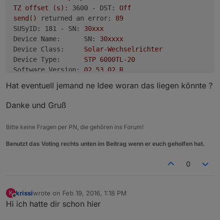
TZ
offset
(s):
3600 - DST:
Off
send()
returned an error:
89
SUSyID: 181 - SN:
30xxx
Device Name:      SN:
30xxxx
Device Class:
Solar-Wechselrichter
Device Type:
STP
6000TL-20
Software Version:
02.53
.02
.R
Serial number:
30xxxx
Hat eventuell jemand ne Idee woran das liegen könnte ?
SUSyID: 181 - SN:
30xxxxx
Device Status:
Ok
Danke und Gruß
SUSyID: 181 - SN:
30xxxx
Device Temperature:
30.0
Â°C
Bitte keine Fragen per PN, die gehören ins Forum!
SUSyID: 181 - SN:
30xxxx
GridRelay Status:
Geschlossen
Benutzt das Voting rechts unten im Beitrag wenn er euch geholfen hat.
SUSyID: 181 - SN:
30xxxx
Pac max phase 1:
6000W
0
Pac max phase 2:
6000W
Pac max phase 3:
6000W
krissi
wrote on
Feb 19, 2016, 1:18 PM
K
SUSyID: 181 - SN:
30xxxx
last edited by
Offline
Hi ich hatte dir schon hier
Energy Production:
EToday:
0.
230kWh