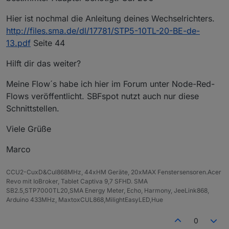
Hier ist nochmal die Anleitung deines Wechselrichters.
http://files.sma.de/dl/17781/STP5-10TL-20-BE-de-
13.pdf
Seite 44
Hilft dir das weiter?
Meine Flow´s habe ich hier im Forum unter Node-Red-
Flows veröffentlicht. SBFspot nutzt auch nur diese
Schnittstellen.
Viele Grüße
Marco
CCU2-CuxD&Cul868MHz, 44xHM Geräte, 20xMAX Fenstersensoren.Acer
Revo mit IoBroker, Tablet Captiva 9,7 SFHD. SMA
SB2.5,STP7000TL20,SMA Energy Meter, Echo, Harmony, JeeLink868,
Arduino 433MHz, MaxtoxCUL868,MilightEasyLED,Hue
0