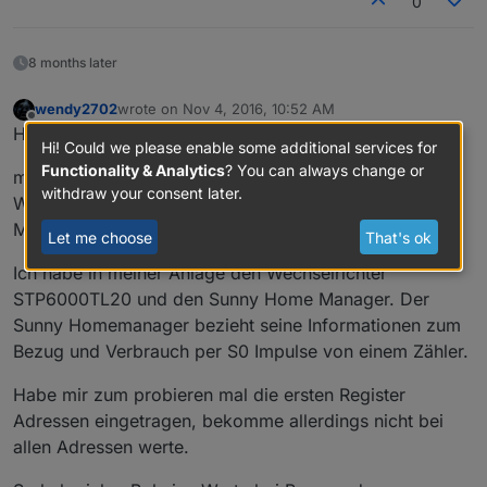
0
8 months later
wendy2702
wrote on
Nov 4, 2016, 10:52 AM
last edited by
Offline
Hi,
Hi! Could we please enable some additional services for
Functionality & Analytics
? You can always change or
möchte das Thema noch einmal Aufgreifen da mein
withdraw your consent later.
Wechselrichter seit einem SW Update jetzt auch
Modbus unterstützt.
Let me choose
That's ok
Ich habe in meiner Anlage den Wechselrichter
STP6000TL20 und den Sunny Home Manager. Der
Sunny Homemanager bezieht seine Informationen zum
Bezug und Verbrauch per S0 Impulse von einem Zähler.
Habe mir zum probieren mal die ersten Register
Adressen eingetragen, bekomme allerdings nicht bei
allen Adressen werte.