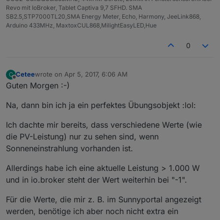
Revo mit IoBroker, Tablet Captiva 9,7 SFHD. SMA
SB2.5,STP7000TL20,SMA Energy Meter, Echo, Harmony, JeeLink868,
Arduino 433MHz, MaxtoxCUL868,MilightEasyLED,Hue
0
Cetee
wrote on
Apr 5, 2017, 6:06 AM
C
last edited by
Offline
Guten Morgen :-)
Na, dann bin ich ja ein perfektes Übungsobjekt :lol:
Ich dachte mir bereits, dass verschiedene Werte (wie
die PV-Leistung) nur zu sehen sind, wenn
Sonneneinstrahlung vorhanden ist.
Allerdings habe ich eine aktuelle Leistung > 1.000 W
und in io.broker steht der Wert weiterhin bei "-1".
Für die Werte, die mir z. B. im Sunnyportal angezeigt
werden, benötige ich aber noch nicht extra ein