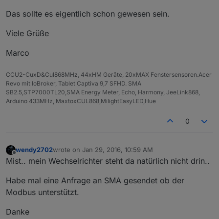
Das sollte es eigentlich schon gewesen sein.
Viele Grüße
Marco
CCU2-CuxD&Cul868MHz, 44xHM Geräte, 20xMAX Fenstersensoren.Acer
Revo mit IoBroker, Tablet Captiva 9,7 SFHD. SMA
SB2.5,STP7000TL20,SMA Energy Meter, Echo, Harmony, JeeLink868,
Arduino 433MHz, MaxtoxCUL868,MilightEasyLED,Hue
0
wendy2702
wrote on
Jan 29, 2016, 10:59 AM
last edited by
Offline
Mist.. mein Wechselrichter steht da natürlich nicht drin..
Habe mal eine Anfrage an SMA gesendet ob der
Modbus unterstützt.
Danke