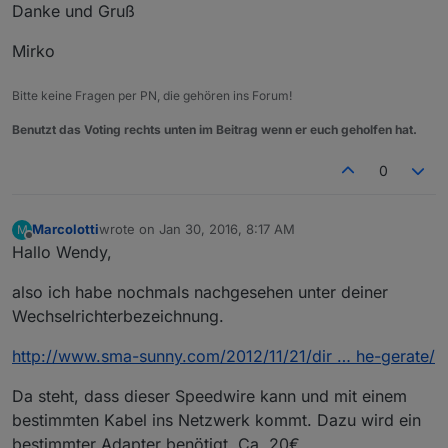
Danke und Gruß
Mirko
Bitte keine Fragen per PN, die gehören ins Forum!
Benutzt das Voting rechts unten im Beitrag wenn er euch geholfen hat.
0
Marcolotti
wrote on
Jan 30, 2016, 8:17 AM
M
last edited by
Offline
Hallo Wendy,
also ich habe nochmals nachgesehen unter deiner
Wechselrichterbezeichnung.
http://www.sma-sunny.com/2012/11/21/dir … he-gerate/
Da steht, dass dieser Speedwire kann und mit einem
bestimmten Kabel ins Netzwerk kommt. Dazu wird ein
bestimmter Adapter benötigt. Ca. 20€