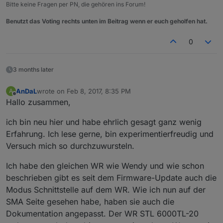
Bitte keine Fragen per PN, die gehören ins Forum!
Benutzt das Voting rechts unten im Beitrag wenn er euch geholfen hat.
0
3 months later
AnDaL
wrote on
Feb 8, 2017, 8:35 PM
A
last edited by
Offline
Hallo zusammen,
ich bin neu hier und habe ehrlich gesagt ganz wenig
Erfahrung. Ich lese gerne, bin experimentierfreudig und
Versuch mich so durchzuwursteln.
Ich habe den gleichen WR wie Wendy und wie schon
beschrieben gibt es seit dem Firmware-Update auch die
Modus Schnittstelle auf dem WR. Wie ich nun auf der
SMA Seite gesehen habe, haben sie auch die
Dokumentation angepasst. Der WR STL 6000TL-20