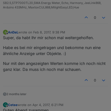
SB2.5,STP7000TL20,SMA Energy Meter, Echo, Harmony, JeeLink868,
Arduino 433MHz, MaxtoxCUL868,MilightEasyLED,Hue
0
AnDaL
wrote on
Feb 8, 2017, 9:38 PM
A
last edited by
Offline
Super, da habt Ihr mir schon mal weitergeholfen.
Habe es bei mir eingetragen und bekomme nun eine
ähnliche Anzeige unter Objekte. :)
Nur mit den angezeigten Werten komme ich noch nicht
ganz klar. Da muss ich noch mal schauen.
0
2 months later
Cetee
wrote on
Apr 4, 2017, 6:21 PM
C
last edited by
Offline
Guten Abend zusammen,