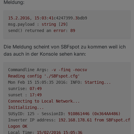
Meldung:
15.2
.2016
, 
15
:
03
:
41
c4247399
.3
bdb9

msg.payload : 
string
 [
29
]

send() returned an 
error
: 
89
Die Meldung scheint von SBFspot zu kommen weil ich
das auch in der Konsole sehen kann:
Commandline Args:
-v
-finq
-nocsv
Reading
config
'./SBFspot.cfg'
Mon Feb 15 15:05:35 2016: INFO:
Starting...
sunrise:
07
:49
sunset :
17
:49
Connecting
to
Local
Network...
Initializing...
SUSyID: 125 - SessionID:
910861446
(0x364AA486)
Inverter IP address:
192.168
.178
.61
from
SBFspot.cfg
Logon
OK
Local Time:
15
/02/2016
15
:05:36