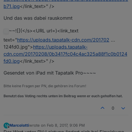
b71.jpg
</link_text>" />
Und das was dabei rauskommt
~~![](</s><URL url=)<link_text
text="
https://uploads.tapatalk-cdn.com/201702
...
124fd0.jpg">
https://uploads.tapatalk-
cdn.com/20170208/0b3417fc04c4ac325a88f1c0b0124
fd0.jpg
</link_text>" />
Gesendet von iPad mit Tapatalk Pro~~~~
Bitte keine Fragen per PN, die gehören ins Forum!
Benutzt das Voting rechts unten im Beitrag wenn er euch geholfen hat.
0
Marcolotti
wrote on
Feb 8, 2017, 9:06 PM
M
last edited by
Offline
Der Wert unter PV-Leistung ändert sich bei Einwirkung