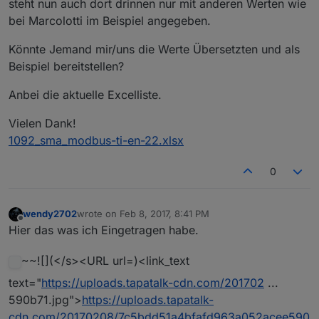
steht nun auch dort drinnen nur mit anderen Werten wie
bei Marcolotti im Beispiel angegeben.
Könnte Jemand mir/uns die Werte Übersetzten und als
Beispiel bereitstellen?
Anbei die aktuelle Excelliste.
Vielen Dank!
1092_sma_modbus-ti-en-22.xlsx
0
wendy2702
wrote on
Feb 8, 2017, 8:41 PM
last edited by
Offline
Hier das was ich Eingetragen habe.
~~![](</s><URL url=)<link_text
text="
https://uploads.tapatalk-cdn.com/201702
...
590b71.jpg">
https://uploads.tapatalk-
cdn.com/20170208/7c5bdd51a4bfafd963a052acee590