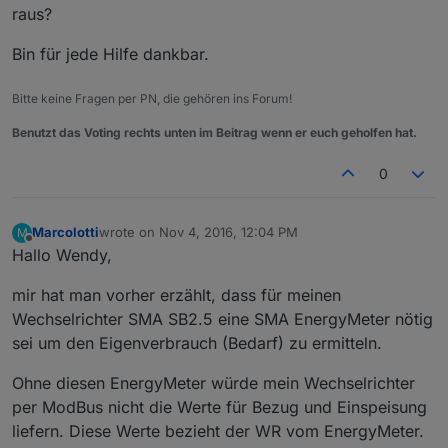
raus?
Bin für jede Hilfe dankbar.
Bitte keine Fragen per PN, die gehören ins Forum!
Benutzt das Voting rechts unten im Beitrag wenn er euch geholfen hat.
0
Marcolotti
wrote on
Nov 4, 2016, 12:04 PM
M
last edited by
Offline
Hallo Wendy,
mir hat man vorher erzählt, dass für meinen
Wechselrichter SMA SB2.5 eine SMA EnergyMeter nötig
sei um den Eigenverbrauch (Bedarf) zu ermitteln.
Ohne diesen EnergyMeter würde mein Wechselrichter
per ModBus nicht die Werte für Bezug und Einspeisung
liefern. Diese Werte bezieht der WR vom EnergyMeter.