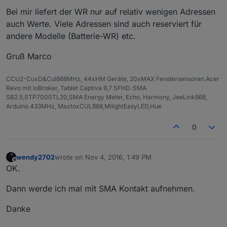
Bei mir liefert der WR nur auf relativ wenigen Adressen
auch Werte. Viele Adressen sind auch reserviert für
andere Modelle (Batterie-WR) etc.
Gruß Marco
CCU2-CuxD&Cul868MHz, 44xHM Geräte, 20xMAX Fenstersensoren.Acer
Revo mit IoBroker, Tablet Captiva 9,7 SFHD. SMA
SB2.5,STP7000TL20,SMA Energy Meter, Echo, Harmony, JeeLink868,
Arduino 433MHz, MaxtoxCUL868,MilightEasyLED,Hue
0
wendy2702
wrote on
Nov 4, 2016, 1:49 PM
last edited by
Offline
OK.
Dann werde ich mal mit SMA Kontakt aufnehmen.
Danke