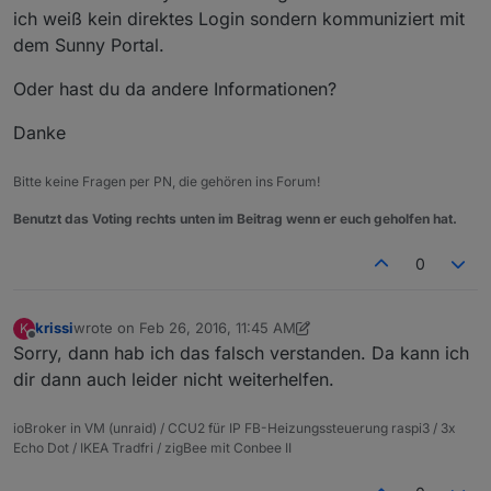
********************
ich weiß kein direktes Login sondern kommuniziert mit
startTime
=
56C106F0
->
15
/02/2016
00
:00:00
dem Sunny Portal.
**********************
*
ArchiveMonthData()
*
Oder hast du da andere Informationen?
**********************
startTime
=
56AF3AB0
->
01
/02/2016
12
:00:00
Danke
**********************
*
ArchiveMonthData()
*
Bitte keine Fragen per PN, die gehören ins Forum!
**********************
startTime
=
56AF3AB0
->
01
/02/2016
12
:00:00
Benutzt das Voting rechts unten im Beitrag wenn er euch geholfen hat.
Reading events:
2016
-Feb-01
0
krissi
wrote on
Feb 26, 2016, 11:45 AM
K
last edited by krissi
Jul 26, 2019, 1:42 PM
Offline
Sorry, dann hab ich das falsch verstanden. Da kann ich
dir dann auch leider nicht weiterhelfen.
ioBroker in VM (unraid) / CCU2 für IP FB-Heizungssteuerung raspi3 / 3x
Echo Dot / IKEA Tradfri / zigBee mit Conbee II