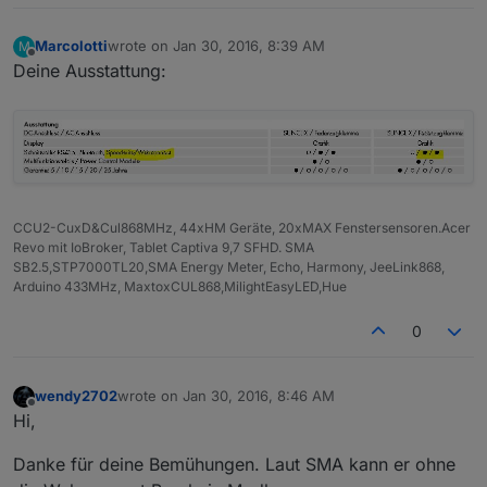
Marcolotti
wrote on
Jan 30, 2016, 8:39 AM
M
last edited by
Offline
Deine Ausstattung:
CCU2-CuxD&Cul868MHz, 44xHM Geräte, 20xMAX Fenstersensoren.Acer
Revo mit IoBroker, Tablet Captiva 9,7 SFHD. SMA
SB2.5,STP7000TL20,SMA Energy Meter, Echo, Harmony, JeeLink868,
Arduino 433MHz, MaxtoxCUL868,MilightEasyLED,Hue
0
wendy2702
wrote on
Jan 30, 2016, 8:46 AM
last edited by
Offline
Hi,
Danke für deine Bemühungen. Laut SMA kann er ohne