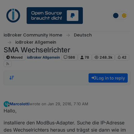
Skip to content
ioBroker Community Home
Deutsch
ioBroker Allgemein
SMA Wechselrichter
Moved
ioBroker Allgemein
586
78
248.3k
42
Log in to reply
Marcolotti
wrote on
Jan 29, 2016, 7:10 AM
M
last edited by
Offline
Hallo,
installiere den ModBus-Adapter. Suche die IP-Adresse
des Wechselrichters heraus und trägst sie dann wie im