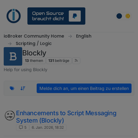
Weiter zum Inhalt
ioBroker Community Home
English
Scripting / Logic
Blockly
13
themen
131
beiträge
Help for using Blockly
Melde dich an, um einen Beitrag zu erstellen
Enhancements to Script Messaging
System (Blockly)
5
6. Jan. 2026, 18:32