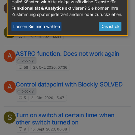
Hallo! Könnten wir bitte einige zusätzliche Dienste für
Pause script for x time
T
Funktionalität & Analytics
aktivieren? Sie können Ihre
3
28. März 2021, 18:58
Zustimmung später jederzeit ändern oder zurückziehen.
Lassen Sie mich wählen
Das ist ok
Telegram response
S
1
6. Feb. 2021, 13:41
ASTRO function. Does not work again
A
blockly
58
27. Okt. 2020, 07:36
Control datapoint with Blockly SOLVED
A
blockly
5
21. Okt. 2020, 15:47
Turn on switch at certain time when
S
other switch turned on
9
15. Sept. 2020, 06:08