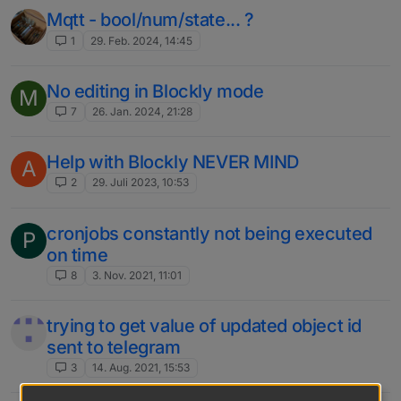
Mqtt - bool/num/state... ?
1
29. Feb. 2024, 14:45
No editing in Blockly mode
M
7
26. Jan. 2024, 21:28
Help with Blockly NEVER MIND
A
2
29. Juli 2023, 10:53
cronjobs constantly not being executed
P
on time
8
3. Nov. 2021, 11:01
trying to get value of updated object id
sent to telegram
3
14. Aug. 2021, 15:53