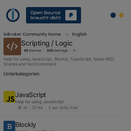
Weiter zum Inhalt
ioBroker Community Home
English
Scripting / Logic
45
themen
305
beiträge
Help for using JavaScript, Blockly, TypeScript, Node-RED,
Scenes and text2command
Unterkategorien
JavaScript
Help for using JavaScript
25
155
3. Apr. 2026, 11:56
Blockly