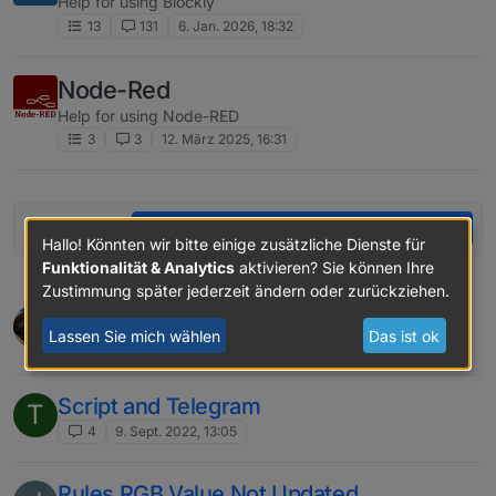
Help for using Blockly
13
131
6. Jan. 2026, 18:32
Node-Red
Help for using Node-RED
3
3
12. März 2025, 16:31
Melde dich an, um einen Beitrag zu erstellen
Hallo! Könnten wir bitte einige zusätzliche Dienste für
Funktionalität & Analytics
aktivieren? Sie können Ihre
Zustimmung später jederzeit ändern oder zurückziehen.
AI - which are you using?
Lassen Sie mich wählen
Das ist ok
4
4. Aug. 2026, 05:20
Script and Telegram
T
4
9. Sept. 2022, 13:05
Rules RGB Value Not Updated