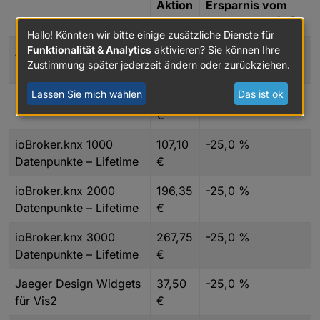
Aktion
Ersparnis vom
Produkt
spreis
neuen Preis (%)
Hallo! Könnten wir bitte einige zusätzliche Dienste für
Funktionalität & Analytics
aktivieren? Sie können Ihre
Assistent Lizenz 1 Jahr
19,99
-27,3 %
Zustimmung später jederzeit ändern oder zurückziehen.
€
Lassen Sie mich wählen
Das ist ok
Remote Access 1 Jahr
34,50
-31,0 %
€
ioBroker.knx 1000
107,10
-25,0 %
Datenpunkte – Lifetime
€
ioBroker.knx 2000
196,35
-25,0 %
Datenpunkte – Lifetime
€
ioBroker.knx 3000
267,75
-25,0 %
Datenpunkte – Lifetime
€
Jaeger Design Widgets
37,50
-25,0 %
für Vis2
€