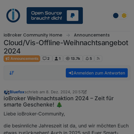
Weiter zum Inhalt
ioBroker Community Home
Announcements
Cloud/Vis-Offline-Weihnachtsangebot
2024
Announcements
2
1
13.7k
5
Anmelden zum Antworten
Bluefox
schrieb am
8. Dez. 2024, 20:57
zuletzt editiert von Bluefox
12. März 2025, 18:42
Offline
ioBroker Weihnachtsaktion 2024 – Zeit für
smarte Geschenke! 🎄
Liebe ioBroker-Community,
die besinnliche Jahreszeit ist da, und wir möchten Euch
etwas zurückgeben! Auch in 2025 soll Euer Smart-