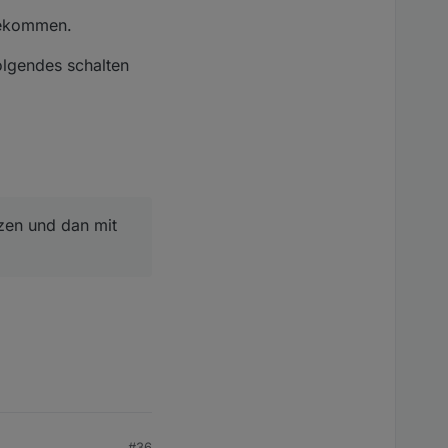
 bekommen.
olgendes schalten
tzen und dan mit
#36