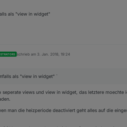
lls als "view in widget"
schrieb am
3. Jan. 2018, 19:24
ISTRATORS
zuletzt editiert von
alls als "view in widget" `
o seperate views und view in widget, das letztere moechte 
laden.
en man die heizperiode deactiviert geht alles auf die einge