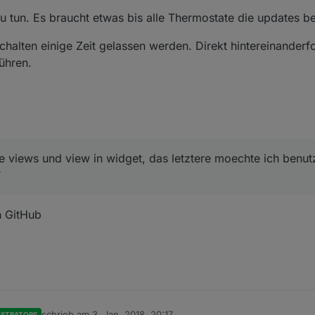
t zu tun. Es braucht etwas bis alle Thermostate die updates
chalten einige Zeit gelassen werden. Direkt hintereinanderf
ühren.
e views und view in widget, das letztere moechte ich benu
`
n GitHub
schrieb am
3. Jan. 2018, 20:17
ISTRATORS