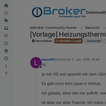
Weiter zum Inhalt
Communit
ioBroker Community Home
Deutsch
[Vorlage] Heizungsthermo
Verschoben
Skripten / Logik
javascript
looxer01
schrieb am
3. Jan. 2018, 18:48
L
zuletzt editiert von
Hi,
Offline
ja mit VIS und speziell mit dem JQ
Es gibt noch kein issue in GitHub.
Ich glaube, dass das nur auftritt, w
Ist aber nur eine Theorie. Ich nutz