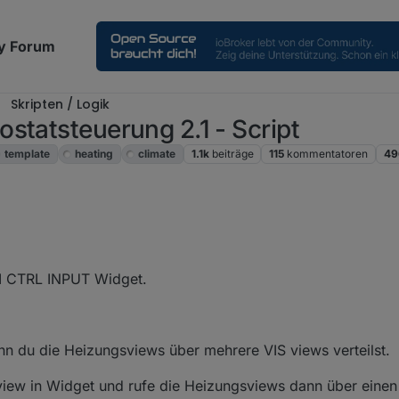
y Forum
Skripten / Logik
statsteuerung 2.1 - Script
template
heating
climate
1.1k
beiträge
115
kommentatoren
49
UI CTRL INPUT Widget.
enn du die Heizungsviews über mehrere VIS views verteilst.
e view in Widget und rufe die Heizungsviews dann über einen