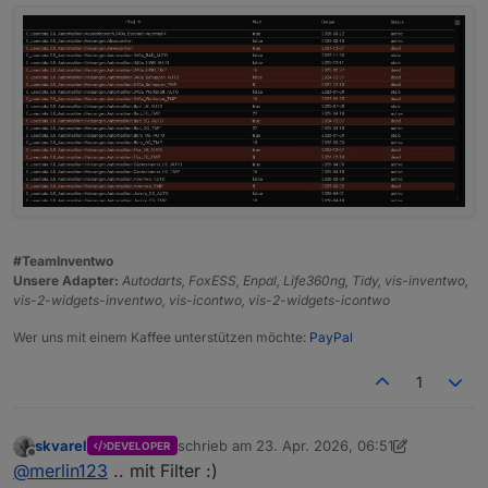
#TeamInventwo
Unsere Adapter:
Autodarts, FoxESS, Enpal, Life360ng, Tidy, vis-inventwo,
vis-2-widgets-inventwo, vis-icontwo, vis-2-widgets-icontwo
Wer uns mit einem Kaffee unterstützen möchte:
PayPal
1
skvarel
schrieb am
23. Apr. 2026, 06:51
DEVELOPER
zuletzt editiert von skvarel
Offline
@
merlin123
.. mit Filter :)