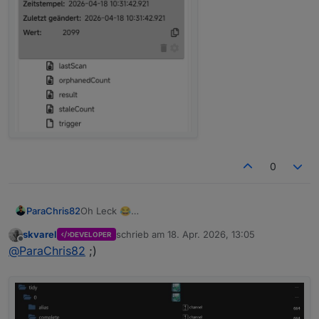
0
ParaChris82
Oh Leck 😂
skvarel
schrieb am
18. Apr. 2026, 13:05
DEVELOPER
zuletzt editiert von
Offline
@
ParaChris82
;)