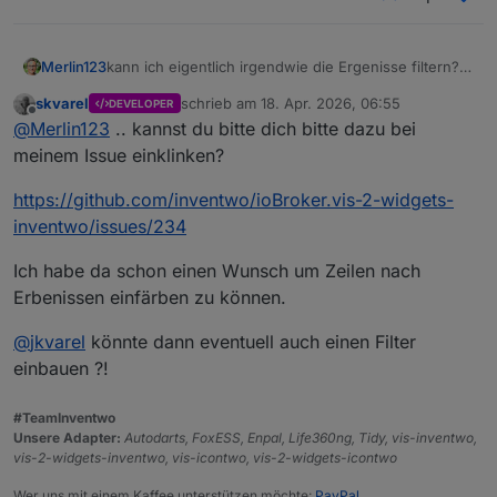
Merlin123
kann ich eigentlich irgendwie die Ergenisse filtern?
Also z.B. nur DPs mit Status inaktiv? (Hab weder im
skvarel
schrieb am
18. Apr. 2026, 06:55
DEVELOPER
Adapter noch in eurem Tabellenwidget was
zuletzt editiert von
Offline
@
Merlin123
.. kannst du bitte dich bitte dazu bei
gefunden. Im Widget kann man auch nicht nach "erst
nach a, dann nach b" sortieren, oder?)
meinem Issue einklinken?
https://github.com/inventwo/ioBroker.vis-2-widgets-
inventwo/issues/234
Ich habe da schon einen Wunsch um Zeilen nach
Erbenissen einfärben zu können.
@
jkvarel
könnte dann eventuell auch einen Filter
einbauen ?!
#TeamInventwo
Unsere Adapter:
Autodarts, FoxESS, Enpal, Life360ng, Tidy, vis-inventwo,
vis-2-widgets-inventwo, vis-icontwo, vis-2-widgets-icontwo
Wer uns mit einem Kaffee unterstützen möchte:
PayPal