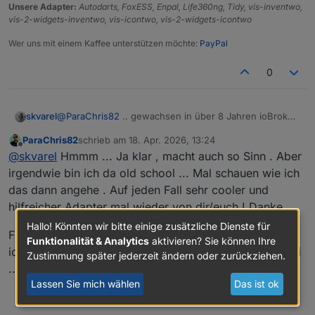
Unsere Adapter:
Autodarts, FoxESS, Enpal, Life360ng, Tidy, vis-inventwo,
vis-2-widgets-inventwo, vis-icontwo, vis-2-widgets-icontwo
Wer uns mit einem Kaffee unterstützen möchte:
PayPal
0
@
ParaChris82
.. gewachsen in über 8 Jahren ioBroker.
skvarel
Da kommt was zusammen.
ParaChris82
schrieb am
18. Apr. 2026, 13:24
Ich habe mir ein Widget in eine leere View gepackt und
zuletzt editiert von
Offline
@
skvarel
Hmmm ... Ja klar , macht auch so Sinn . Aber
kann so die Liste ständig aktualisieren und lösche auf
einem zweiten Bildschirm die Datenpunkte.
Geht aber natürlich mit einem Bildschirm und zwei
irgendwie bin ich da old school ... Mal schauen wie ich
Browserfenster
das dann angehe . Auf jeden Fall sehr cooler und
hilfreicher Adapter mal wieder von dir/euch ! Danke
Hallo! Könnten wir bitte einige zusätzliche Dienste für
Finde es momentan sowieso krass was sich so in der
Funktionalität & Analytics
aktivieren? Sie können Ihre
iobroker Welt tut ! Bin ja auch seit einigen Jahren dabei
Zustimmung später jederzeit ändern oder zurückziehen.
... Aber momentan riesen schub mach vorne finde ich .
Lassen Sie mich wählen
Das ist ok
1