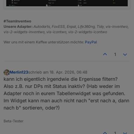
#TeamInventwo
Unsere Adapter:
Autodarts, FoxESS, Enpal, Life360ng, Tidy, vis-inventwo,
vis-2-widgets-inventwo, vis-icontwo, vis-2-widgets-icontwo
Wer uns mit einem Kaffee unterstützen möchte:
PayPal
1
Merlin123
schrieb am
18. Apr. 2026, 06:48
zuletzt editiert von
Offline
kann ich eigentlich irgendwie die Ergenisse filtern?
Also z.B. nur DPs mit Status inaktiv? (Hab weder im
Adapter noch in eurem Tabellenwidget was gefunden.
Im Widget kann man auch nicht nach "erst nach a, dann
nach b" sortieren, oder?)
Beta-Tester
1