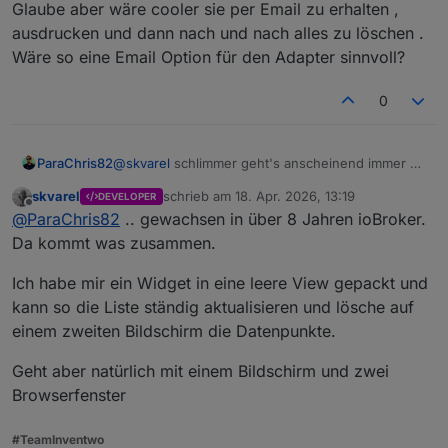
Glaube aber wäre cooler sie per Email zu erhalten ,
ausdrucken und dann nach und nach alles zu löschen .
Wäre so eine Email Option für den Adapter sinnvoll?
0
ParaChris82
@
skvarel
schlimmer geht's anscheinend immer 😁
Überlege wie ich da am besten dann mal anfange
skvarel
schrieb am
18. Apr. 2026, 13:19
DEVELOPER
. Über iqontrol kann ich mir die json ausgeben
zuletzt editiert von
Offline
@
ParaChris82
.. gewachsen in über 8 Jahren ioBroker.
lassen... Glaube aber wäre cooler sie per Email zu
erhalten , ausdrucken und dann nach und nach
Da kommt was zusammen.
alles zu löschen . Wäre so eine Email Option für
den Adapter sinnvoll?
Ich habe mir ein Widget in eine leere View gepackt und
kann so die Liste ständig aktualisieren und lösche auf
einem zweiten Bildschirm die Datenpunkte.
Geht aber natürlich mit einem Bildschirm und zwei
Browserfenster
#TeamInventwo