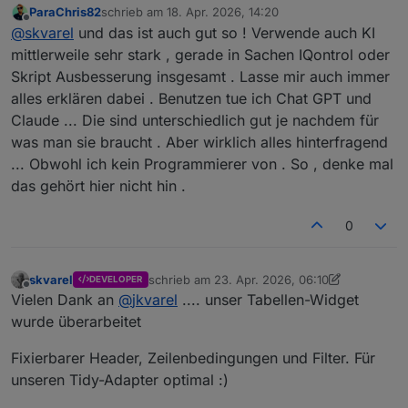
ParaChris82
schrieb am
18. Apr. 2026, 14:20
Hier hat Copilot auch den größten Teil übernommen.
zuletzt editiert von
Offline
@
skvarel
und das ist auch gut so ! Verwende auch KI
Von einem Script zu einem Adapter ist mit KI nur noch
ein Katzensprung.
mittlerweile sehr stark , gerade in Sachen IQontrol oder
Skript Ausbesserung insgesamt . Lasse mir auch immer
alles erklären dabei . Benutzen tue ich Chat GPT und
Claude ... Die sind unterschiedlich gut je nachdem für
was man sie braucht . Aber wirklich alles hinterfragend
... Obwohl ich kein Programmierer von . So , denke mal
das gehört hier nicht hin .
0
skvarel
schrieb am
23. Apr. 2026, 06:10
DEVELOPER
zuletzt editiert von skvarel
Offline
Vielen Dank an
@
jkvarel
.... unser Tabellen-Widget
wurde überarbeitet
Fixierbarer Header, Zeilenbedingungen und Filter. Für
unseren Tidy-Adapter optimal :)