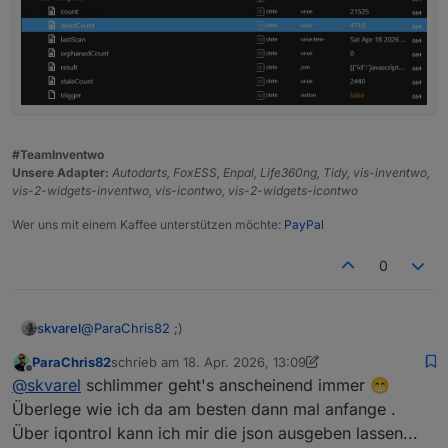
#TeamInventwo
Unsere Adapter:
Autodarts, FoxESS, Enpal, Life360ng, Tidy, vis-inventwo,
vis-2-widgets-inventwo, vis-icontwo, vis-2-widgets-icontwo
Wer uns mit einem Kaffee unterstützen möchte:
PayPal
0
@
ParaChris82
;)
skvarel
ParaChris82
schrieb am
18. Apr. 2026, 13:09
zuletzt editiert von ParaChris82
Offline
@
skvarel
schlimmer geht's anscheinend immer 😁
Überlege wie ich da am besten dann mal anfange .
Über iqontrol kann ich mir die json ausgeben lassen...