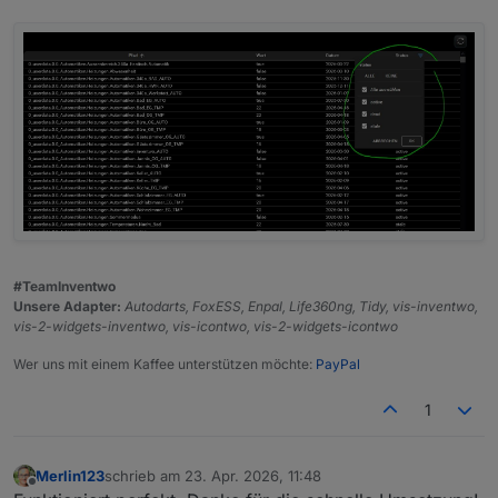
#TeamInventwo
Unsere Adapter:
Autodarts, FoxESS, Enpal, Life360ng, Tidy, vis-inventwo,
vis-2-widgets-inventwo, vis-icontwo, vis-2-widgets-icontwo
Wer uns mit einem Kaffee unterstützen möchte:
PayPal
1
Merlin123
schrieb am
23. Apr. 2026, 11:48
zuletzt editiert von
Offline