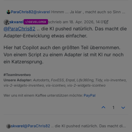
@
skvarel
Hmmm ... Ja klar , macht auch so Sinn .
ParaChris82
Aber irgendwie bin ich da old school ... Mal
skvarel
schrieb am
18. Apr. 2026, 14:01
DEVELOPER
schauen wie ich das dann angehe . Auf jeden Fall
Finde es momentan sowieso krass was sich so in
zuletzt editiert von skvarel
Offline
@
ParaChris82
.. die KI pushed natürlich. Das macht die
sehr cooler und hilfreicher Adapter mal wieder
der iobroker Welt tut ! Bin ja auch seit einigen
von dir/euch ! Danke
Jahren dabei ... Aber momentan riesen schub
Adapter-Entwicklung etwas einfacher.
mach vorne finde ich .
Hier hat Copilot auch den größten Teil übernommen.
Von einem Script zu einem Adapter ist mit KI nur noch
ein Katzensprung.
#TeamInventwo
Unsere Adapter:
Autodarts, FoxESS, Enpal, Life360ng, Tidy, vis-inventwo,
vis-2-widgets-inventwo, vis-icontwo, vis-2-widgets-icontwo
Wer uns mit einem Kaffee unterstützen möchte:
PayPal
1
@
ParaChris82
.. die KI pushed natürlich. Das macht die
skvarel
Adapter-Entwicklung etwas einfacher.