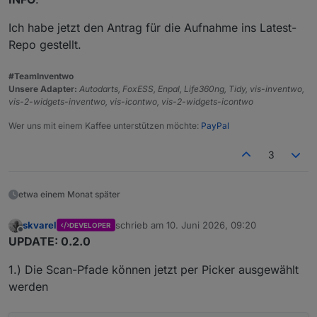
Ich habe jetzt den Antrag für die Aufnahme ins Latest-
Repo gestellt.
#TeamInventwo
Unsere Adapter:
Autodarts, FoxESS, Enpal, Life360ng, Tidy, vis-inventwo,
vis-2-widgets-inventwo, vis-icontwo, vis-2-widgets-icontwo
Wer uns mit einem Kaffee unterstützen möchte:
PayPal
3
etwa einem Monat später
skvarel
schrieb am
10. Juni 2026, 09:20
DEVELOPER
zuletzt editiert von
Offline
UPDATE: 0.2.0
1.) Die Scan-Pfade können jetzt per Picker ausgewählt
werden