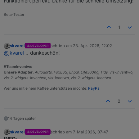
Funktioniert perfekt. Danke für die schnelle Umsetzung!
Beta-Tester
1
skvarel
schrieb am
23. Apr. 2026, 12:02
DEVELOPER
zuletzt editiert von
Offline
@
jkvarel
.. dankeschön!
#TeamInventwo
Unsere Adapter:
Autodarts, FoxESS, Enpal, Life360ng, Tidy, vis-inventwo,
vis-2-widgets-inventwo, vis-icontwo, vis-2-widgets-icontwo
Wer uns mit einem Kaffee unterstützen möchte:
PayPal
0
14 Tagen später
skvarel
schrieb am
7. Mai 2026, 07:47
DEVELOPER
zuletzt editiert von
Offline
INFO
: