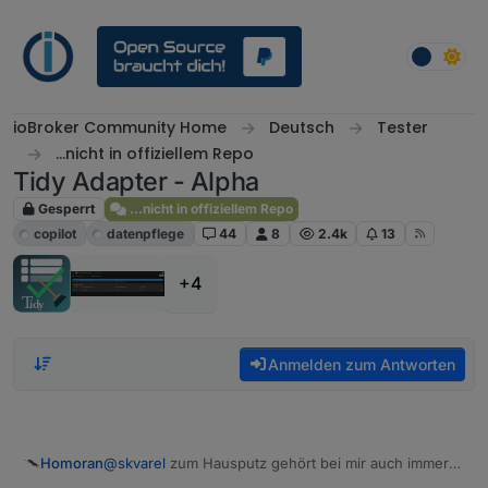
Weiter zum Inhalt
ioBroker Community Home
Deutsch
Tester
...nicht in offiziellem Repo
Tidy Adapter - Alpha
Gesperrt
...nicht in offiziellem Repo
copilot
datenpflege
44
8
2.4k
13
+4
Anmelden zum Antworten
@
skvarel
zum Hausputz gehört bei mir auch immer
Homoran
nach nicht mehr verwendeten Historydaten zu