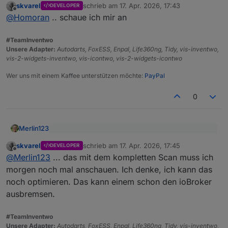
skvarel
schrieb am
17. Apr. 2026, 17:43
DEVELOPER
suchen.
@
mcu
hat da mal ein Skript geschrieben
zuletzt editiert von
Offline
@
Homoran
.. schaue ich mir an
https://mcuiobroker.gitbook.io/iobroker-
tipps/tipps/scripte-blockly-
Vielleicht wäre das was für den Adapter
javascript/javascript/history-adapter/nicht-mehr-
#TeamInventwo
geloggte-dps-in-history-verzeichnissen-finden
Unsere Adapter:
Autodarts, FoxESS, Enpal, Life360ng, Tidy, vis-inventwo,
Mit dem man Historydaten zu nicht mehr existenten
vis-2-widgets-inventwo, vis-icontwo, vis-2-widgets-icontwo
Datenpunkten suchen und löschen kann.
Wer uns mit einem Kaffee unterstützen möchte:
PayPal
0
Merlin123
@
skvarel
sagte
:
skvarel
schrieb am
17. Apr. 2026, 17:45
DEVELOPER
zuletzt editiert von
Offline
Hmmm. Wieso zeigt der dann bei mit in der Tabelle
@
Merlin123
.. ich habe mir gerade ein paar
@
Merlin123
... das mit dem kompletten Scan muss ich
da nix an?
Datenpunkte angesehen. Es gibt bei mir immer
morgen noch mal anschauen. Ich denke, ich kann das
nur einen TS und das wird der, von der letzten
Ansonsten: Danke für die Erweiterung! Schau ich mir
noch optimieren. Das kann einem schon den ioBroker
Aktualisierung des Wert sein und den lese ich
mal an
ausbremsen.
bereits aus
#TeamInventwo
Unsere Adapter:
Autodarts, FoxESS, Enpal, Life360ng, Tidy, vis-inventwo,