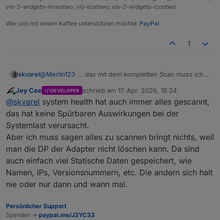
vis-2-widgets-inventwo, vis-icontwo, vis-2-widgets-icontwo
Wer uns mit einem Kaffee unterstützen möchte:
PayPal
1
skvarel
@
Merlin123
... das mit dem kompletten Scan muss ich
morgen noch mal anschauen. Ich denke, ich kann das
Jey Cee
schrieb am
17. Apr. 2026, 18:24
DEVELOPER
noch optimieren. Das kann einem schon den ioBroker
zuletzt editiert von
Online
@
skvarel
system health hat auch immer alles gescannt,
ausbremsen.
das hat keine Spürbaren Auswirkungen bei der
Systemlast verursacht.
Aber ich muss sagen alles zu scannen bringt nichts, weil
man die DP der Adapter nicht löschen kann. Da sind
auch einfach viel Statische Daten gespeichert, wie
Namen, IPs, Versionsnummern, etc. Die andern sich halt
nie oder nur dann und wann mal.
Persönlicher Support
Spenden ->
paypal.me/J3YC33