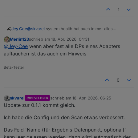
1
Jey Cee
@
skvarel
system health hat auch immer alles
gescannt, das hat keine Spürbaren Auswirkungen bei
Merlin123
schrieb am
18. Apr. 2026, 04:31
der Systemlast verursacht.
zuletzt editiert von
Offline
@
Jey-Cee
wenn aber fast alle DPs eines Adapters
Aber ich muss sagen alles zu scannen bringt nichts,
weil man die DP der Adapter nicht löschen kann. Da
auftauchen ist das auch ein Hinweis
sind auch einfach viel Statische Daten gespeichert,
wie Namen, IPs, Versionsnummern, etc. Die andern
Beta-Tester
sich halt nie oder nur dann und wann mal.
0
skvarel
schrieb am
18. Apr. 2026, 06:25
DEVELOPER
zuletzt editiert von
Offline
Update zur 0.1.1 kommt gleich.
Ich habe die Config und den Scan etwas verbessert.
Das Feld 'Name (für Ergebnis-Datenpunkt, optional)'
kann leer gelassen werden, dann wird automatisch der