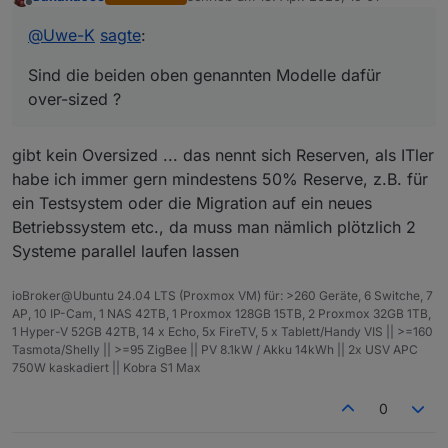
lenovo thinkcentre i3 32gb : 349€
zuletzt editiert von
Offline
beelink mini s13 n150 16gb : 449 €
@
Uwe-K
sagte
:
Ein PI5 ohne Platte liegt ja auch schon bei > 300€
Sind die beiden oben genannten Modelle dafür
Mein Plan war inzwischen auf Mini pc und Proxmox
umzusteigen, und Debmatic, influx etc in eigenen
over-sized ?
Containern laufen zu lassen.
Sind die beiden oben genannten Modelle dafür over-
sized ?
gibt kein Oversized ... das nennt sich Reserven, als ITler
habe ich immer gern mindestens 50% Reserve, z.B. für
ein Testsystem oder die Migration auf ein neues
Betriebssystem etc., da muss man nämlich plötzlich 2
Systeme parallel laufen lassen
ioBroker@Ubuntu 24.04 LTS (Proxmox VM) für: >260 Geräte, 6 Switche, 7
AP, 10 IP-Cam, 1 NAS 42TB, 1 Proxmox 128GB 15TB, 2 Proxmox 32GB 1TB,
1 Hyper-V 52GB 42TB, 14 x Echo, 5x FireTV, 5 x Tablett/Handy VIS || >=160
Tasmota/Shelly || >=95 ZigBee || PV 8.1kW / Akku 14kWh || 2x USV APC
750W kaskadiert || Kobra S1 Max
0