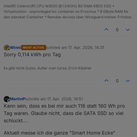
Intel(R) Celeron(R) CPU N3000 @1.04GHz 8G RAM 480G SSD *
Virtualization : unprivileged lxc container on Proxmox * 6 GByte RAM für
den iobroker Container * Remote-Access über Wireguard meiner Fritzbox
0
Winni
schrieb am
17. Apr. 2026, 14:31
MOST ACTIVE
zuletzt editiert von
Offline
Sorry 0,114 kWh pro Tag
Es gibt nicht Gutes. Außer man tut es. Erich Kästner
0
MartinP
schrieb am
17. Apr. 2026, 14:51
zuletzt editiert von
Online
Kann sein, dass es bei mir auch 116 statt 160 Wh pro
Tag waren. Glaube nicht, dass die SATA SSD so viel
schluckt...
Aktuell messe ich die ganze "Smart Home Ecke"