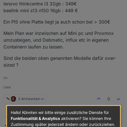
lenovo thinkcentre i3 32gb : 349€
beelink mini s13 n150 16gb : 449 €
Ein PI5 ohne Platte liegt ja auch schon bei > 300€
Mein Plan war inzwischen auf Mini pc und Proxmox
umzusteigen, und Debmatic, influx etc in eigenen
Containern laufen zu lassen.
Sind die beiden oben genannten Modelle dafür over-
sized ?
cu
Uwe
2 Antworten
0
Hallo! Könnten wir bitte einige zusätzliche Dienste für
Habe jetzt mal zwei Modelle rausgesucht ( YouTube,
Uwe-K
Funktionalität & Analytics
aktivieren? Sie können Ihre
KI, Forum etc. )
Zustimmung später jederzeit ändern oder zurückziehen.
Homoran
schrieb am
17. Apr. 2026, 19:17