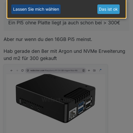
lenovo thinkcentre i3 32gb : 349€
zuletzt editiert von
Nicht stören
beelink mini s13 n150 16gb : 449 €
Lassen Sie mich wählen
Das ist ok
@
Uwe-K
sagte
:
Ein PI5 ohne Platte liegt ja auch schon bei > 300€
Ein PI5 ohne Platte liegt ja auch schon bei > 300€
Mein Plan war inzwischen auf Mini pc und Proxmox
umzusteigen, und Debmatic, influx etc in eigenen
Containern laufen zu lassen.
Sind die beiden oben genannten Modelle dafür over-
Aber nur wenn du den 16GB Pi5 meinst.
sized ?
Hab gerade den 8er mit Argon und NVMe Erweiterung
und m2 für 300 gekauft