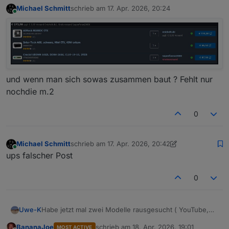
Michael Schmitt
schrieb am
17. Apr. 2026, 20:24
zuletzt editiert von
Online
und wenn man sich sowas zusammen baut ? Fehlt nur
nochdie m.2
0
Michael Schmitt
schrieb am
17. Apr. 2026, 20:42
zuletzt editiert von Michael Schmitt
Online
ups falscher Post
0
Habe jetzt mal zwei Modelle rausgesucht ( YouTube,
Uwe-K
KI, Forum etc. )
BananaJoe
schrieb am
18. Apr. 2026, 19:01
MOST ACTIVE