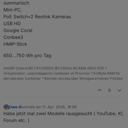
summarisch
Mini-PC,
PoE Switch+2 Reolink Kameras
USB HD
Google Coral
Conbee3
HMIP-Stick
650...750 Wh pro Tag
Intel(R) Celeron(R) CPU N3000 @1.04GHz 8G RAM 480G SSD *
Virtualization : unprivileged lxc container on Proxmox * 6 GByte RAM für
den iobroker Container * Remote-Access über Wireguard meiner Fritzbox
0
Uwe-K
schrieb am
17. Apr. 2026, 19:09
zuletzt editiert von
Offline
Habe jetzt mal zwei Modelle rausgesucht ( YouTube, KI,
Forum etc. )