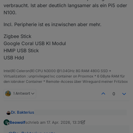
verbraucht. Ist aber deutlich langsamer als ein Pi5 oder
N100.
Incl. Peripherie ist es inzwischen aber mehr.
Zigbee Stick
Google Coral USB KI Modul
HMIP USB Stick
USB Hdd
Intel(R) Celeron(R) CPU N3000 @1.04GHz 8G RAM 480G SSD *
Virtualization : unprivileged lxc container on Proxmox * 6 GByte RAM für
den iobroker Container * Remote-Access über Wireguard meiner Fritzbox
1 Antwort
0
Dr. Bakterius
@
Beowolf
sagte
:
Beowolf
schrieb am
17. Apr. 2026, 13:31
B
zuletzt editiert von Beowolf
Offline
Würde ich nicht empfehlen. Ist immer noch
Wäre der Pi 5 8GB nichts für dich?
langsamer als ein n100 und hat nur 8 GB RAM.