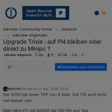
Weiter zum Inhalt
ioBroker Community Home
Deutsch
ioBroker Allgemein
Upgrade Trixie : auf PI4 bleiben oder
direkt zu Minipc ?
ioBroker Allgemein
28
11
1.1k
8
Anmelden zum Antworten
MartinP
schrieb am
17. Apr. 2026, 12:32
zuletzt editiert von
Online
Der N100 hat einen TDP von 6 Watt. Der Pi5 wird nicht
viel besser sein.
Mein Mini-PC mit N3000 hat 160 Wh pro Tag