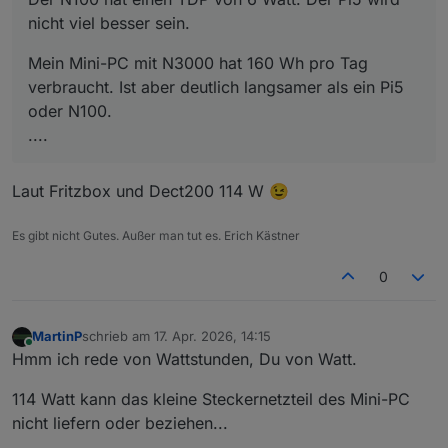
Zigbee Stick
Google Coral USB KI Modul
nicht viel besser sein.
HMIP USB Stick
USB Hdd
Mein Mini-PC mit N3000 hat 160 Wh pro Tag
verbraucht. Ist aber deutlich langsamer als ein Pi5
oder N100.
....
Laut Fritzbox und Dect200 114 W 😉
Es gibt nicht Gutes. Außer man tut es. Erich Kästner
0
MartinP
schrieb am
17. Apr. 2026, 14:15
zuletzt editiert von
Online
Hmm ich rede von Wattstunden, Du von Watt.
114 Watt kann das kleine Steckernetzteil des Mini-PC
nicht liefern oder beziehen...