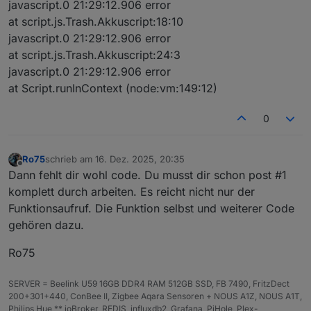
javascript.0 21:29:12.906 error
ngC
lea
ls
stärkere Kontraste (für Füllfarbe
at script.js.Trash.Akkuscript:18:10
olor
n
e
und Blitz).
s
javascript.0 21:29:12.906 error
at script.js.Trash.Akkuscript:24:3
colo
str
'd
Farbschema für den
gefüllten
javascript.0 21:29:12.906 error
rSc
ing
ef
linken Bereich
. Unterstützte Werte
at Script.runInContext (node:vm:149:12)
hem
au
siehe unten.
e
lt
'
0
sho
boo
fa
Zeigt ein ⚡-Blitzsymbol an.
wBo
lea
ls
Ro75
schrieb am
16. Dez. 2025, 20:35
lt
n
e
zuletzt editiert von
Offline
Dann fehlt dir wohl code. Du musst dir schon post #1
bolt
num
10
Horizontale Position des Blitzes (
0
komplett durch arbeiten. Es reicht nicht nur der
Pos
ber
0
= links
,
100 = rechts
).
Funktionsaufruf. Die Funktion selbst und weiterer Code
gehören dazu.
blin
boo
fa
Aktiviert einen regelmäßigen
kBo
lea
ls
„Atmen“-Blinkeffekt des
Ro75
lt
n
e
Blitzsymbols.
bolt
str
'd
Farbschema des Blitz-Symbols
SERVER = Beelink U59 16GB DDR4 RAM 512GB SSD, FB 7490, FritzDect
Col
ing
ef
(siehe Liste unten).
200+301+440, ConBee II, Zigbee Aqara Sensoren + NOUS A1Z, NOUS A1T,
orS
au
Philips Hue ** ioBroker, REDIS, influxdb2, Grafana, PiHole, Plex-