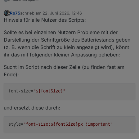
for
 (let i = 
0
; i < SAMPLE_POINTS.lengt
const
a
 = SAMPLE_POINTS[i], b = SAM
Ro75
schrieb am
22. Juni 2026, 12:46
if
 (p > a.p && p < b.p) { lower = a
zuletzt editiert von
Offline
Hinweis für alle Nutzer des Scripts:
if
 (p === b.p) 
return
 b.w;
        }
Sollte es bei einzelnen Nutzern Probleme mit der
Darstellung der Schriftgröße des Batteriestands geben
const
t
 = (p - lower.p) / (upper.p - lo
(z. B. wenn die Schrift zu klein angezeigt wird), könnt
return
 Math.
round
(lower.w + t * (upper.
ihr das mit folgender kleiner Anpassung beheben:
    }
Sucht im Script nach dieser Zeile (zu finden fast am
// getDynamicLetterSpacing: fügt bei runden
Ende):
function
getDynamicLetterSpacing
(
text
) 
{
const
belly
 = [
'0'
, 
'3'
, 
'6'
, 
'8'
, 
'9'
]
const
t
 = 
String
(text ?? 
""
);
font-size
=
"${fontSize}"
const
count
 = [...t].
filter
(c => belly.
const
spacing
 = count * 
0.04
;
return
 spacing === 
0
 ? 
null
 : `${spacin
und ersetzt diese durch:
    }
style
=
"font-size:${fontSize}px !important"
// getFillColor: berechnet die Füllfarbe je
function
getFillColor
(
p, strongColors, colo