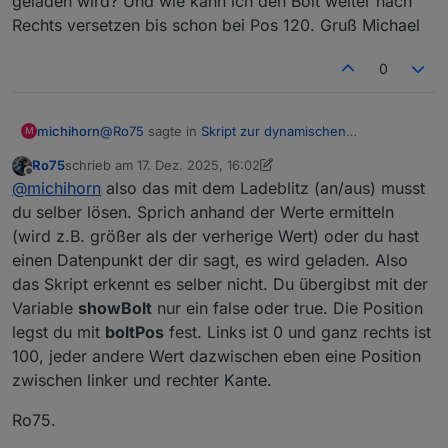
geladen wird? Und wie kann ich den Bolt weiter nach
llo
Rechts versetzen bis schon bei Pos 120. Gruß Michael
w'
'bl
Blautöne
Marineblau → Hellblau
0
ue'
're
Rottöne
Dunkelrot → Hellrot
@
Ro75
sagte in
Skript zur dynamischen
michihorn
M
d'
Generierung Batterie/Akku Symbol
:
Ro75
schrieb am
17. Dez. 2025, 16:02
'or
Orangetöne
Dunkelorange → Hellorange
zuletzt editiert von Ro75
Offline
Dann fehlt dir wohl code. Du musst dir schon
@
michihorn
also das mit dem Ladeblitz (an/aus) musst
ang
post #1 komplett durch arbeiten. Es reicht nicht
du selber lösen. Sprich anhand der Werte ermitteln
e'
Danke ich habe es hinbekommen, wie machst du
nur der Funktionsaufruf. Die Funktion selbst
(wird z.B. größer als der verherige Wert) oder du hast
das mit dem Bolt? Wie erkennt dein Script das
und weiterer Code gehören dazu.
'br
Brauntöne
Dunkelbraun → Mittelbraun
einen Datenpunkt der dir sagt, es wird geladen. Also
gerade geladen wird? Und wie kann ich den Bolt
own
weiter nach Rechts versetzen bis schon bei Pos
das Skript erkennt es selber nicht. Du übergibst mit der
'
120. Gruß Michael
Variable
showBolt
nur ein false oder true. Die Position
'gr
Grautöne
Mittelgrau → Hellgrau
legst du mit
boltPos
fest. Links ist 0 und ganz rechts ist
ey'
100, jeder andere Wert dazwischen eben eine Position
'pu
Violett / Purpur
Dunkles Lila → helleres
zwischen linker und rechter Kante.
rpl
Violett
e'
Ro75.