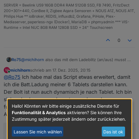
'bl
Schwarzschem
Tiefschwarz → Dunkelgrau
SERVER = Beelink U59 16GB DDR4 RAM 512GB SSD, FB 7490, FritzDect
ack
a
200+301+440, ConBee II, Zigbee Aqara Sensoren + NOUS A1Z, NOUS A1T,
'
Philips Hue ** ioBroker, REDIS, influxdb2, Grafana, PiHole, Plex-
Mediaserver, paperless-ngx (Docker), MariaDB + phpmyadmin *** VIS-
HE
z. B.
#00ff88
Wird automatisch in
Runtime = Intel NUC 8GB RAM 128GB SSD + 24" Touchscreen
X
dynamischen HSL-Verlauf
umgerechnet
0
RG
z. B.
ebenfalls → dynamischer
B
rgb(0,128,12
HSL-Verlauf
8)
@
michihorn
also das mit dem Ladeblitz (an/aus) musst du
Ro75
selber lösen. Sprich anhand der Werte ermitteln (wird
RG
z. B.
ebenfalls → dynamischer
michihorn
schrieb am
17. Dez. 2025, 20:15
M
z.B. größer als der verherige Wert) oder du hast einen
Ro75.
zuletzt editiert von
Online
BA
rgba(0,128,1
HSL-Verlauf
@
Ro75
Ich habe mal das Script etwas erweitert, damit
Datenpunkt der dir sagt, es wird geladen. Also das Skript
28,0.5)
erkennt es selber nicht. Du übergibst mit der Variable
ich die Batt.Ladung meiner 6 Tablets darstellen kann.
showBolt
nur ein false oder true. Die Position legst du
Der Bolt ist nun auch dynamisch je nach Tablet. Ich bin
mit
boltPos
fest. Links ist 0 und ganz rechts ist 100, jeder
Dynamik bei Custom-Farben
sicher das kann man eleganter machen, aber
andere Wert dazwischen eben eine Position zwischen
Hallo! Könnten wir bitte einige zusätzliche Dienste für
funktioniert.
linker und rechter Kante.
HEX/RGB/RGBA werden intern in HSL umgerechnet und
Funktionalität & Analytics
aktivieren? Sie können Ihre
dann mit einem Verlauf versehen (abhängig vom
Ansonsten ist dein Script nahezu unverändert.
Ladezustand und strongColors).
DOKUMENTATION: Unterstützte Farbschemata
Zustimmung später jederzeit ändern oder zurückziehen.
→ Dadurch funktionieren auch Custom-Farben
(boltColorScheme)
dynamisch.
//Ersteller: Ro75
Lassen Sie mich wählen
Das ist ok
Name
Beschreibung / Verlauf
//Datum: 22.11.2025