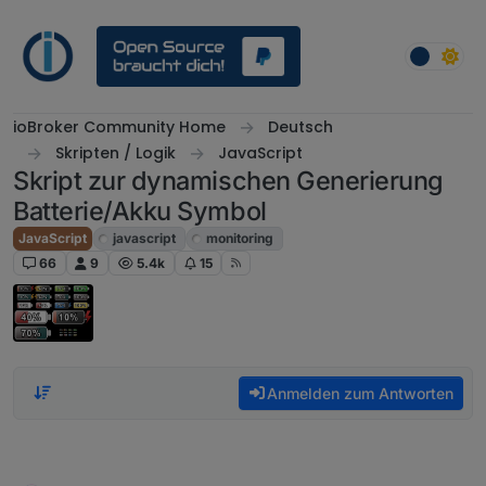
Weiter zum Inhalt
ioBroker Community Home
Deutsch
Skripten / Logik
JavaScript
Skript zur dynamischen Generierung
Batterie/Akku Symbol
JavaScript
javascript
monitoring
66
9
5.4k
15
Anmelden zum Antworten