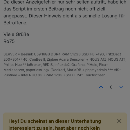
Da dieser Anzeigefehler nur sehr selten auftritt, habe ich
const
raw
 = colorScheme ?? 
"default"
;
das Script im ersten Beitrag noch nicht offiziell
const
scheme
 = raw.
toLowerCase
();
angepasst. Dieser Hinweis dient als schnelle Lösung für
Betroffene.
// Prüfe auf benutzerdefinierte Farben
const
isHex
 = /^
#([0-9a-f]{3}|[0-9a-f]{
Viele Grüße
const
isRgb
 = /^rgb\(\s*(\d+)\s*,\s*(\d
Ro75
const
isRgba
 = /^rgba\(\s*(\d+)\s*,\s*(
SERVER = Beelink U59 16GB DDR4 RAM 512GB SSD, FB 7490, FritzDect
// ------------------------------------
200+301+440, ConBee II, Zigbee Aqara Sensoren + NOUS A1Z, NOUS A1T,
// BENUTZERDEFINIERTE FARBEN → RGB → HS
Philips Hue ** ioBroker, REDIS, influxdb2, Grafana, PiHole, Plex-
// ------------------------------------
Mediaserver, paperless-ngx (Docker), MariaDB + phpmyadmin *** VIS-
if
 (isHex || isRgb || isRgba) {
Runtime = Intel NUC 8GB RAM 128GB SSD + 24" Touchscreen
            let r, g, b;
0
if
 (isHex) {
                let hex = raw.
slice
(
1
);
if
 (hex.length === 
3
)
                    hex = hex.
split
(
""
).
map
(x =
Hey! Du scheinst an dieser Unterhaltung
                r = 
parseInt
(hex.
slice
(
0
, 
2
), 
1
interessiert zu sein, hast aber noch kein
                g = 
parseInt
(hex.
slice
(
2
, 
4
), 
1