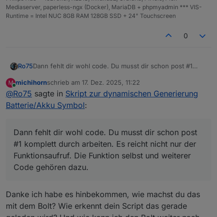
che
lt
Mediaserver, paperless-ngx (Docker), MariaDB + phpmyadmin *** VIS-
me
'
Runtime = Intel NUC 8GB RAM 128GB SSD + 24" Touchscreen
righ
str
'd
Hintergrund des
rechten, leeren
0
tBa
ing
ef
Bereichs
. Unterstützt:
'default'
,
ckg
au
HEX
,
RGB
,
RGBA
.
rou
lt
Dann fehlt dir wohl code. Du musst dir schon post #1
Ro75
nd
'
komplett durch arbeiten. Es reicht nicht nur der
michihorn
schrieb am
17. Dez. 2025, 11:22
M
Funktionsaufruf. Die Funktion selbst und weiterer Code
Ro75
zuletzt editiert von
Online
DOKUMENTATION: Unterstützte Farbschemata
@
Ro75
sagte in
Skript zur dynamischen Generierung
gehören dazu.
(colorScheme)
Batterie/Akku Symbol
:
Na
me
Beschreibung
Verlauf / Charakteristik
Dann fehlt dir wohl code. Du musst dir schon post
'de
Standardverlauf
Dynamisch abhängig vom
#1 komplett durch arbeiten. Es reicht nicht nur der
fau
: grün → gelb
Prozentwert
Funktionsaufruf. Die Funktion selbst und weiterer
lt'
→ rot
Code gehören dazu.
'gr
Grüntöne
Dunkelgrün → Hellgrün
een
Danke ich habe es hinbekommen, wie machst du das
'
mit dem Bolt? Wie erkennt dein Script das gerade
'ye
Gelbtöne
Ocker → Hellgelb