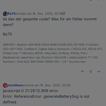
rlic
h
Ro75
schrieb am
16. Dez. 2025, 20:10
zuletzt editiert von Ro75
deci
num
0
Anzahl der Nachkommastellen für
Offline
Ist das der gesamte code? Was für ein Fehler kommt
mal
ber
die Wertanzeige.
denn?
Plac
es
Ro75
labe
str
'%
Text, der hinter dem Prozentwert
lSuf
ing
'
angezeigt wird (
%
,
V
,
mAh
, …).
SERVER = Beelink U59 16GB DDR4 RAM 512GB SSD, FB 7490, FritzDect
fix
200+301+440, ConBee II, Zigbee Aqara Sensoren + NOUS A1Z, NOUS A1T,
Philips Hue ** ioBroker, REDIS, influxdb2, Grafana, PiHole, Plex-
cust
str
nu
Überschreibt die Textanzeige
Mediaserver, paperless-ngx (Docker), MariaDB + phpmyadmin *** VIS-
omL
ing
ll
vollständig (z. B.
"FULL"
).
Runtime = Intel NUC 8GB RAM 128GB SSD + 24" Touchscreen
abel
\|
Ignoriert
decimalPlaces
und
nul
labelSuffix
.
0
l
sho
boo
tr
Steuert, ob Text in der Batterie
michihorn
schrieb am
16. Dez. 2025, 20:30
M
wPe
lea
ue
angezeigt wird.
zuletzt editiert von
Online
javascript.0 21:29:12.906 error
rce
n
Error: ReferenceError: generateBatterySvg is not
nt
defined
stro
boo
fa
Aktiviert kräftigere Farben und