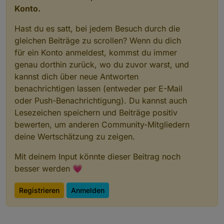
                b = 
parseInt
(hex.
slice
(
4
, 
6
), 
1
Konto.
            }
Hast du es satt, bei jedem Besuch durch die
else
 {
// rgb(...) oder rgba(...)
gleichen Beiträge zu scrollen? Wenn du dich
const
nums
 = raw.
match
(/\d+\.?\
für ein Konto anmeldest, kommst du immer
                [r, g, b] = nums;
genau dorthin zurück, wo du zuvor warst, und
            }
kannst dich über neue Antworten
benachrichtigen lassen (entweder per E-Mail
// RGB → HSL
oder Push-Benachrichtigung). Du kannst auch
const
rf
 = r / 
255
, gf = g / 
255
, b
Lesezeichen speichern und Beiträge positiv
const
max
 = Math.
max
(rf, gf, bf), m
const
delta
 = max - min;
bewerten, um anderen Community-Mitgliedern
deine Wertschätzung zu zeigen.
            let h = 
0
;
Mit deinem Input könnte dieser Beitrag noch
if
 (delta !== 
0
) {
besser werden 💗
if
 (max === rf) h = 
60
 * (((gf 
else
if
 (max === gf) h = 
60
 * (
Registrieren
Anmelden
else
 h = 
60
 * ((rf - gf) / delt
            }
if
 (h < 
0
) h += 
360
;