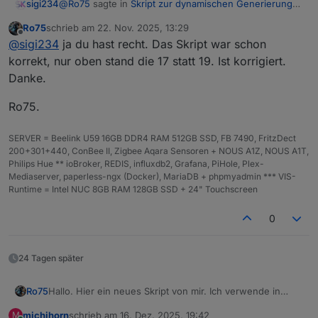
@
Ro75
sagte in
Skript zur dynamischen Generierung
sigi234
Batterie/Akku Symbol
:
Ro75
schrieb am
22. Nov. 2025, 13:29
zuletzt editiert von
Offline
@
sigi234
was meinst du damit? Das Skript 1.0.19
@
sigi234
ja du hast recht. Das Skript war schon
ist in Post 1.
korrekt, nur oben stand die 17 statt 19. Ist korrigiert.
Jetzt schon, vorher stand da 1.0.17
Danke.
Ro75.
Ro75.
SERVER = Beelink U59 16GB DDR4 RAM 512GB SSD, FB 7490, FritzDect
200+301+440, ConBee II, Zigbee Aqara Sensoren + NOUS A1Z, NOUS A1T,
Philips Hue ** ioBroker, REDIS, influxdb2, Grafana, PiHole, Plex-
Mediaserver, paperless-ngx (Docker), MariaDB + phpmyadmin *** VIS-
Runtime = Intel NUC 8GB RAM 128GB SSD + 24" Touchscreen
0
24 Tagen später
Hallo. Hier ein neues Skript von mir. Ich verwende in
Ro75
meiner Visualisierung (VIS 1) an diversen Stellen den
michihorn
schrieb am
16. Dez. 2025, 19:42
M
(Lade)zustand von Batterie/Akku. Bisher habe ich das mit