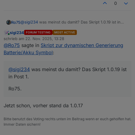
0
'orange'
Dunkelorange → Hellorange
'brown'
Dunkelbraun → Mittelbraun
@
sigi234
was meinst du damit? Das Skript 1.0.19 ist in
Ro75
'grey'
Mittelgrau → Hellgrau
Post 1.
sigi234
FORUM TESTING
MOST ACTIVE
Ro75.
Online
'purple'
Dunkles Lila → helleres Violett
schrieb am
22. Nov. 2025, 13:28
zuletzt editiert von
@
Ro75
sagte in
Skript zur dynamischen Generierung
'black'
Tiefschwarz → Dunkelgrau
Batterie/Akku Symbol
:
DOKUMENTATION: Unterstützte Werte für den rechten
Hintergrund (rightBackground)
@
sigi234
was meinst du damit? Das Skript 1.0.19 ist
in Post 1.
Wert
Beispiel
Beschreibung
'defau
–
Spezieller
Ro75.
lt'
Glasschimmer-Effekt
HEX
#ffffff
Fester Farbwert
Jetzt schon, vorher stand da 1.0.17
RGB
rgb(0,128,128)
Fester Farbwert
Bitte benutzt das Voting rechts unten im Beitrag wenn er euch geholfen hat.
Immer Daten sichern!
RGBA
rgba(0,128,128
Transparente Farben
,0.4)
möglich