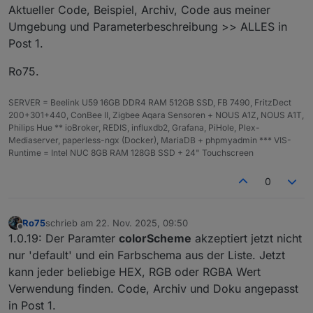
DOKUMENTATION: Unterstützte Farbschemata
Aktueller Code, Beispiel, Archiv, Code aus meiner
(colorScheme)
Umgebung und Parameterbeschreibung >> ALLES in
Na
Post 1.
me
Beschreibung
Verlauf / Charakteristik
Ro75.
'de
Standardverlauf
Dynamisch abhängig vom
fau
: grün → gelb
Prozentwert
lt'
→ rot
SERVER = Beelink U59 16GB DDR4 RAM 512GB SSD, FB 7490, FritzDect
200+301+440, ConBee II, Zigbee Aqara Sensoren + NOUS A1Z, NOUS A1T,
'gr
Grüntöne
Dunkelgrün → Hellgrün
Philips Hue ** ioBroker, REDIS, influxdb2, Grafana, PiHole, Plex-
een
Mediaserver, paperless-ngx (Docker), MariaDB + phpmyadmin *** VIS-
Runtime = Intel NUC 8GB RAM 128GB SSD + 24" Touchscreen
'
'ye
Gelbtöne
Ocker → Hellgelb
0
llo
w'
Ro75
schrieb am
22. Nov. 2025, 09:50
zuletzt editiert von
'bl
Blautöne
Marineblau → Hellblau
Offline
1.0.19: Der Paramter
colorScheme
akzeptiert jetzt nicht
ue'
nur 'default' und ein Farbschema aus der Liste. Jetzt
're
Rottöne
Dunkelrot → Hellrot
kann jeder beliebige HEX, RGB oder RGBA Wert
d'
Verwendung finden. Code, Archiv und Doku angepasst
in Post 1.
'or
Orangetöne
Dunkelorange → Hellorange