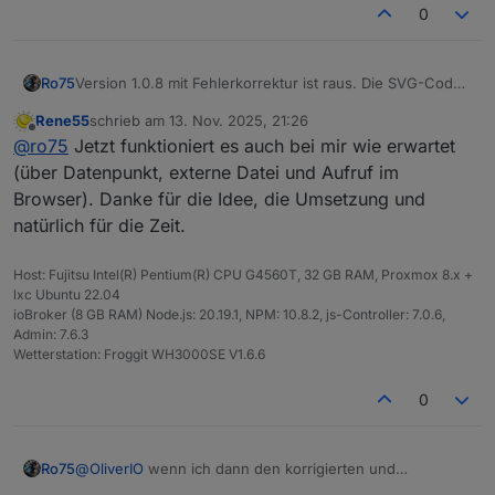
lSuf
ing
'
angezeigt wird (
%
,
V
,
mAh
, …).
0
fix
cust
str
nu
Überschreibt die Textanzeige
Version 1.0.8 mit Fehlerkorrektur ist raus. Die SVG-Codes
Ro75
omL
ing
ll
vollständig (z. B.
"FULL"
).
können nun ohne Probleme in eine Datei gepackt
abel
\|
Ignoriert
decimalPlaces
und
Ro75.
Rene55
schrieb am
13. Nov. 2025, 21:26
werden. Weiterer Parameter für Farbschema
nul
labelSuffix
.
zuletzt editiert von
Offline
@
ro75
Jetzt funktioniert es auch bei mir wie erwartet
Ladesymbol.
l
(über Datenpunkt, externe Datei und Aufruf im
sho
boo
tr
Steuert, ob Text in der Batterie
Browser). Danke für die Idee, die Umsetzung und
wPe
lea
ue
angezeigt wird.
natürlich für die Zeit.
rce
n
nt
Host: Fujitsu Intel(R) Pentium(R) CPU G4560T, 32 GB RAM, Proxmox 8.x +
stro
boo
fa
Aktiviert kräftigere Farben und
lxc Ubuntu 22.04
ngC
lea
ls
stärkere Kontraste (für Füllfarbe
ioBroker (8 GB RAM) Node.js: 20.19.1, NPM: 10.8.2, js-Controller: 7.0.6,
olor
n
e
und Blitz).
Admin: 7.6.3
s
Wetterstation: Froggit WH3000SE V1.6.6
colo
str
'd
Farbschema für den
gefüllten
0
Ro75.
rSc
ing
ef
linken Bereich
. Unterstützte Werte
hem
au
siehe unten.
e
lt
@
OliverIO
wenn ich dann den korrigierten und
Ro75
'
erweiterten Code einstelle, passt du dann dein Beispiel