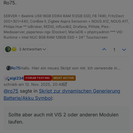
Ro75.
SERVER = Beelink U59 16GB DDR4 RAM 512GB SSD, FB 7490, FritzDect
200+301+440, ConBee II, Zigbee Aqara Sensoren + NOUS A1Z, NOUS A1T,
Philips Hue ** ioBroker, REDIS, influxdb2, Grafana, PiHole, Plex-
Mediaserver, paperless-ngx (Docker), MariaDB + phpmyadmin *** VIS-
Runtime = Intel NUC 8GB RAM 128GB SSD + 24" Touchscreen
2 Antworten
1
Hallo. Hier ein neues Skript von mir. Ich verwende in
Ro75
meiner Visualisierung (VIS 1) an diversen Stellen den
sigi234
FORUM TESTING
MOST ACTIVE
(Lade)zustand von Batterie/Akku. Bisher habe ich das mit
Dieses Skript erzeugt dynamisch ein farbliches Symbol im
Online
schrieb am
13. Nov. 2025, 20:49
Grafiken (png, svg) realisiert.
SVG Format. Diese reicht von rot bis grün. Der
zuletzt editiert von sigi234
@
ro75
sagte in
Skript zur dynamischen Generierung
Prozentsatz ist zentriert enthalten. Weiterhin können
Funktioniert mit VIS 1, VIS 2. Sollte aber auch anderen
auch kräftiger Farben oder ein Ladesymbol (frei
Modulen laufen.
Batterie/Akku Symbol
:
positionierbar) aktiviert werden. Statt % kann auch jede
Mit ein wenig Spielerei und Experimentierfreudigkeit
andere Bezeichnung für den Wert, oder ein komplett
kann man da auch andere Farben verwenden.
anderer Text genutzt werden.
Der Code generiert einen SVG Code der in einem
Sollte aber auch mit VIS 2 oder anderen Modulen
Datenpunkt (
Zeichen
) gespeichert wird. Zur Darstellung
laufen.
wird in VIS 1 das
String (unescaped)
verwendet, das mit
Der Code:
dem entsprechenden Datenpunkt verbunden ist.