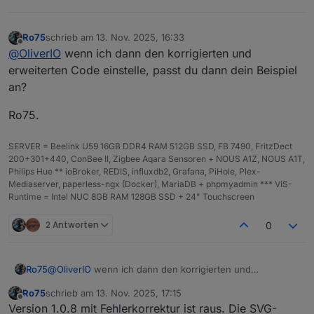
Ro75
schrieb am
13. Nov. 2025, 16:33
zuletzt editiert von
Offline
@
OliverIO
wenn ich dann den korrigierten und
erweiterten Code einstelle, passt du dann dein Beispiel
an?
Ro75.
SERVER = Beelink U59 16GB DDR4 RAM 512GB SSD, FB 7490, FritzDect
200+301+440, ConBee II, Zigbee Aqara Sensoren + NOUS A1Z, NOUS A1T,
Philips Hue ** ioBroker, REDIS, influxdb2, Grafana, PiHole, Plex-
Mediaserver, paperless-ngx (Docker), MariaDB + phpmyadmin *** VIS-
Runtime = Intel NUC 8GB RAM 128GB SSD + 24" Touchscreen
2 Antworten
0
@
OliverIO
wenn ich dann den korrigierten und
Ro75
erweiterten Code einstelle, passt du dann dein Beispiel
Ro75
schrieb am
13. Nov. 2025, 17:15
an?
Ro75.
zuletzt editiert von
Offline
Version 1.0.8 mit Fehlerkorrektur ist raus. Die SVG-