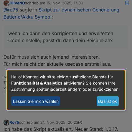
OliverIO
schrieb am
15. Nov. 2025, 17:00
an?
Ro75.
sho
boo
fa
Zeigt ein ⚡-Blitzsymbol an.
zuletzt editiert von
Offline
@
ro75
sagte in
Skript zur dynamischen Generierung
wBo
lea
ls
Batterie/Akku Symbol
:
lt
n
e
bolt
num
10
Horizontale Position des Blitzes (
0
wenn ich dann den korrigierten und erweiterten
Pos
ber
0
= links
,
100 = rechts
).
Code einstelle, passt du dann dein Beispiel an?
blin
boo
fa
Aktiviert einen regelmäßigen
kBo
lea
ls
„Atmen“-Blinkeffekt des
lt
n
e
Blitzsymbols.
Dafür muss sich auch jemand interessieren.
Für mich reicht der aktuelle usecase erstmal aus.
bolt
str
'd
Farbschema des Blitz-Symbols
Col
ing
ef
(siehe Liste unten).
orS
au
Hallo! Könnten wir bitte einige zusätzliche Dienste für
Meine Adapter und Widgets
che
lt
TVProgram
,
SqueezeboxRPC
,
OpenLiga
,
RSSFeed
,
MyTime
,,
pi-hole2
,
Funktionalität & Analytics
aktivieren? Sie können Ihre
me
'
vis-json-template
,
skiinfo
,
vis-mapwidgets
,
vis-2-widgets-rssfeed
Zustimmung später jederzeit ändern oder zurückziehen.
Links im
Profil
righ
str
'd
Hintergrund des
rechten, leeren
Lassen Sie mich wählen
Das ist ok
tBa
ing
ef
Bereichs
. Unterstützt:
'default'
,
0
ckg
au
HEX
,
RGB
,
RGBA
.
rou
lt
nd
'
Ro75
schrieb am
21. Nov. 2025, 20:23
zuletzt editiert von Ro75
Offline
Ich habe das Skript aktualisiert. Neuer Stand: 1.0.17.