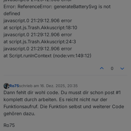
rce
n
Error: ReferenceError: generateBatterySvg is not
nt
defined
stro
boo
fa
Aktiviert kräftigere Farben und
javascript.0 21:29:12.906 error
ngC
lea
ls
stärkere Kontraste (für Füllfarbe
at script.js.Trash.Akkuscript:18:10
olor
n
e
und Blitz).
s
javascript.0 21:29:12.906 error
at script.js.Trash.Akkuscript:24:3
colo
str
'd
Farbschema für den
gefüllten
javascript.0 21:29:12.906 error
rSc
ing
ef
linken Bereich
. Unterstützte Werte
at Script.runInContext (node:vm:149:12)
hem
au
siehe unten.
e
lt
'
0
sho
boo
fa
Zeigt ein ⚡-Blitzsymbol an.
wBo
lea
ls
Ro75
schrieb am
16. Dez. 2025, 20:35
lt
n
e
zuletzt editiert von
Offline
Dann fehlt dir wohl code. Du musst dir schon post #1
bolt
num
10
Horizontale Position des Blitzes (
0
komplett durch arbeiten. Es reicht nicht nur der
Pos
ber
0
= links
,
100 = rechts
).
Funktionsaufruf. Die Funktion selbst und weiterer Code
gehören dazu.
blin
boo
fa
Aktiviert einen regelmäßigen
kBo
lea
ls
„Atmen“-Blinkeffekt des
Ro75
lt
n
e
Blitzsymbols.