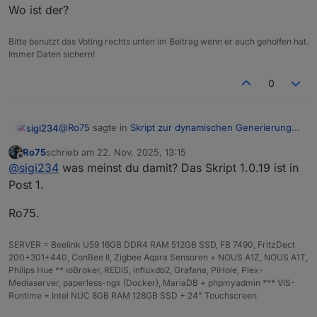
8)
Wo ist der?
RG
z. B.
ebenfalls → dynamischer
Bitte benutzt das Voting rechts unten im Beitrag wenn er euch geholfen hat.
BA
rgba(0,128,1
HSL-Verlauf
Immer Daten sichern!
28,0.5)
0
Dynamik bei Custom-Farben
HEX/RGB/RGBA werden intern in HSL umgerechnet und
@
Ro75
sagte in
Skript zur dynamischen Generierung
sigi234
dann mit einem Verlauf versehen (abhängig vom
Batterie/Akku Symbol
:
Ladezustand und strongColors).
DOKUMENTATION: Unterstützte Farbschemata
Ro75
schrieb am
22. Nov. 2025, 13:15
→ Dadurch funktionieren auch Custom-Farben
(boltColorScheme)
zuletzt editiert von
Offline
1.0.19:
@
sigi234
was meinst du damit? Das Skript 1.0.19 ist in
dynamisch.
Name
Beschreibung / Verlauf
Post 1.
'default'
Orange → Gelb
Wo ist der?
Ro75.
'green'
Dunkelgrün → Hellgrün
SERVER = Beelink U59 16GB DDR4 RAM 512GB SSD, FB 7490, FritzDect
'yellow'
Ocker → Hellgelb
200+301+440, ConBee II, Zigbee Aqara Sensoren + NOUS A1Z, NOUS A1T,
Philips Hue ** ioBroker, REDIS, influxdb2, Grafana, PiHole, Plex-
'blue'
Marineblau → Hellblau
Mediaserver, paperless-ngx (Docker), MariaDB + phpmyadmin *** VIS-
Runtime = Intel NUC 8GB RAM 128GB SSD + 24" Touchscreen
'red'
Dunkelrot → Hellrot