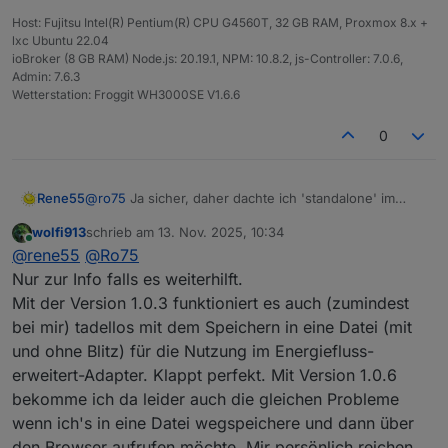
Host: Fujitsu Intel(R) Pentium(R) CPU G4560T, 32 GB RAM, Proxmox 8.x +
lxc Ubuntu 22.04
ioBroker (8 GB RAM) Node.js: 20.19.1, NPM: 10.8.2, js-Controller: 7.0.6,
Admin: 7.6.3
Wetterstation: Froggit WH3000SE V1.6.6
0
Rene55
@
ro75
Ja sicher, daher dachte ich 'standalone' im
Browser müsste es auch gehen.
wolfi913
schrieb am
13. Nov. 2025, 10:34
zuletzt editiert von
Online
@
rene55
@
Ro75
Nur zur Info falls es weiterhilft.
Mit der Version 1.0.3 funktioniert es auch (zumindest
bei mir) tadellos mit dem Speichern in eine Datei (mit
und ohne Blitz) für die Nutzung im Energiefluss-
erweitert-Adapter. Klappt perfekt. Mit Version 1.0.6
bekomme ich da leider auch die gleichen Probleme
wenn ich's in eine Datei wegspeichere und dann über
den Browser aufrufen möchte. Mir persönlich reichen