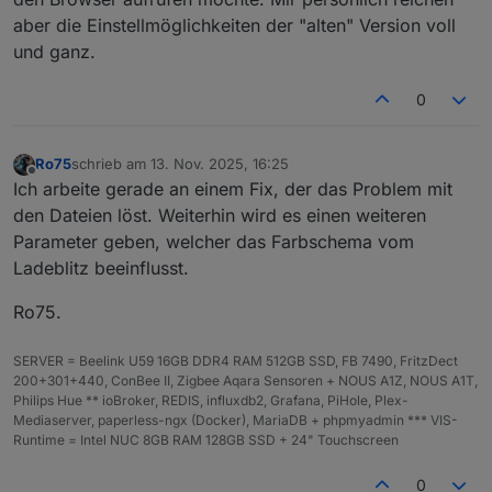
aber die Einstellmöglichkeiten der "alten" Version voll
und ganz.
0
Ro75
schrieb am
13. Nov. 2025, 16:25
zuletzt editiert von
Offline
Ich arbeite gerade an einem Fix, der das Problem mit
den Dateien löst. Weiterhin wird es einen weiteren
Parameter geben, welcher das Farbschema vom
Ladeblitz beeinflusst.
Ro75.
SERVER = Beelink U59 16GB DDR4 RAM 512GB SSD, FB 7490, FritzDect
200+301+440, ConBee II, Zigbee Aqara Sensoren + NOUS A1Z, NOUS A1T,
Philips Hue ** ioBroker, REDIS, influxdb2, Grafana, PiHole, Plex-
Mediaserver, paperless-ngx (Docker), MariaDB + phpmyadmin *** VIS-
Runtime = Intel NUC 8GB RAM 128GB SSD + 24" Touchscreen
0