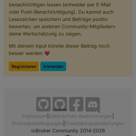
benachrichtigen lassen (entweder per E-Mail
'
oder Push-Benachrichtigung). Du kannst auch
'ye
Gelbtöne
Ocker → Hellgelb
Lesezeichen speichern und Beiträge positiv
llo
bewerten, um anderen Community-Mitgliedern
w'
deine Wertschätzung zu zeigen.
'bl
Blautöne
Marineblau → Hellblau
ue'
Mit deinem Input könnte dieser Beitrag noch
besser werden 💗
're
Rottöne
Dunkelrot → Hellrot
d'
Registrieren
Anmelden
'or
Orangetöne
Dunkelorange → Hellorange
ang
e'
'br
Brauntöne
Dunkelbraun → Mittelbraun
own
'
Community
Impressum
|
Datenschutz-Bestimmungen
|
'gr
Grautöne
Mittelgrau → Hellgrau
ey'
Nutzungsbedingungen
|
Einwilligungseinstellungen
ioBroker Community 2014-2026
'pu
Violett / Purpur
Dunkles Lila → helleres