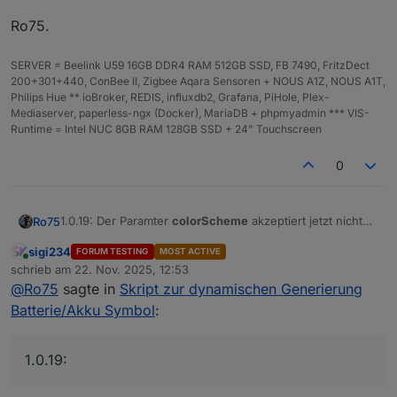
ang
Ro75.
e'
'br
Brauntöne
Dunkelbraun → Mittelbraun
SERVER = Beelink U59 16GB DDR4 RAM 512GB SSD, FB 7490, FritzDect
own
200+301+440, ConBee II, Zigbee Aqara Sensoren + NOUS A1Z, NOUS A1T,
'
Philips Hue ** ioBroker, REDIS, influxdb2, Grafana, PiHole, Plex-
Mediaserver, paperless-ngx (Docker), MariaDB + phpmyadmin *** VIS-
'gr
Grautöne
Mittelgrau → Hellgrau
Runtime = Intel NUC 8GB RAM 128GB SSD + 24" Touchscreen
ey'
0
'pu
Violett / Purpur
Dunkles Lila → helleres
rpl
Violett
e'
1.0.19: Der Paramter
colorScheme
akzeptiert jetzt nicht
Ro75
nur 'default' und ein Farbschema aus der Liste. Jetzt
'bl
Schwarzschem
Tiefschwarz → Dunkelgrau
sigi234
FORUM TESTING
MOST ACTIVE
kann jeder beliebige HEX, RGB oder RGBA Wert
ack
a
Ro75.
Online
schrieb am
22. Nov. 2025, 12:53
Verwendung finden. Code, Archiv und Doku angepasst
'
zuletzt editiert von
@
Ro75
sagte in
Skript zur dynamischen Generierung
in Post 1.
HE
z. B.
#00ff88
Wird automatisch in
Batterie/Akku Symbol
:
X
dynamischen HSL-Verlauf
umgerechnet
1.0.19:
RG
z. B.
ebenfalls → dynamischer
B
rgb(0,128,12
HSL-Verlauf