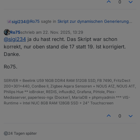
0
Hinweise zur Farbdarstellung
Bei strongColors = true:
@
Ro75
sagte in
Skript zur dynamischen Generierung
sigi234
stärkere Sättigung
Batterie/Akku Symbol
:
Bei strongColors = false:
dunklerer Startpunkt
Ro75
schrieb am
22. Nov. 2025, 13:29
mehr Kontrast
zuletzt editiert von
Offline
@
sigi234
was meinst du damit? Das Skript 1.0.19
@
sigi234
ja du hast recht. Das Skript war schon
grellerer Blitzverlauf
weicherer, neutraler Verlauf
ist in Post 1.
DOKUMENTATION: Blitzsymbol (showBolt, boltPos,
dezenter Blitz
korrekt, nur oben stand die 17 statt 19. Ist korrigiert.
Jetzt schon, vorher stand da 1.0.17
blinkBolt)
Danke.
Ro75.
Option
Wirkung
Ro75.
showBol
Zeigt das ⚡-Symbol.
t: true
SERVER = Beelink U59 16GB DDR4 RAM 512GB SSD, FB 7490, FritzDect
200+301+440, ConBee II, Zigbee Aqara Sensoren + NOUS A1Z, NOUS A1T,
boltPos
Position des Blitzsymbols auf der
Philips Hue ** ioBroker, REDIS, influxdb2, Grafana, PiHole, Plex-
horizontalen Achse der Batterie (
0–100
).
Mediaserver, paperless-ngx (Docker), MariaDB + phpmyadmin *** VIS-
Runtime = Intel NUC 8GB RAM 128GB SSD + 24" Touchscreen
blinkBo
Aktiviert weiches Pulsieren (Opacity 1 →
lt:
0.6 → 1).
0
true
BEISPIEL mit Speicherung des SVG Code in einen
24 Tagen später
Datenpunkt