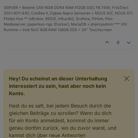
bolt
str
'd
Farbschema des Blitz-Symbols
SERVER = Beelink U59 16GB DDR4 RAM 512GB SSD, FB 7490, FritzDect
Col
ing
ef
(siehe Liste unten).
200+301+440, ConBee II, Zigbee Aqara Sensoren + NOUS A1Z, NOUS A1T,
orS
au
Philips Hue ** ioBroker, REDIS, influxdb2, Grafana, PiHole, Plex-
che
lt
Mediaserver, paperless-ngx (Docker), MariaDB + phpmyadmin *** VIS-
me
'
Runtime = Intel NUC 8GB RAM 128GB SSD + 24" Touchscreen
righ
str
'd
Hintergrund des
rechten, leeren
0
tBa
ing
ef
Bereichs
. Unterstützt:
'default'
,
ckg
au
HEX
,
RGB
,
RGBA
.
rou
lt
nd
'
DOKUMENTATION: Unterstützte Farbschemata
Hey! Du scheinst an dieser Unterhaltung
(colorScheme)
interessiert zu sein, hast aber noch kein
Na
Konto.
me
Beschreibung
Verlauf / Charakteristik
Hast du es satt, bei jedem Besuch durch die
'de
Standardverlauf
Dynamisch abhängig vom
gleichen Beiträge zu scrollen? Wenn du dich
fau
: grün → gelb
Prozentwert
für ein Konto anmeldest, kommst du immer
lt'
→ rot
genau dorthin zurück, wo du zuvor warst, und
'gr
Grüntöne
Dunkelgrün → Hellgrün
kannst dich über neue Antworten
een