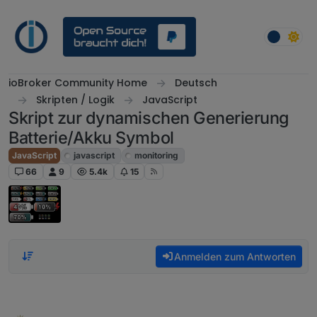
Weiter zum Inhalt
ioBroker Community Home
Deutsch
Skripten / Logik
JavaScript
Skript zur dynamischen Generierung
Batterie/Akku Symbol
JavaScript
javascript
monitoring
66
9
5.4k
15
Anmelden zum Antworten