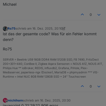
Michael
Verwendung finden.
per
num
erf
Ladezustand der Batterie (
0–100
).
cen
ber
or
Werte außerhalb werden
t
de
automatisch begrenzt.
0
rlic
h
Ro75
schrieb am
16. Dez. 2025, 20:10
zuletzt editiert von Ro75
deci
num
0
Anzahl der Nachkommastellen für
Offline
Ist das der gesamte code? Was für ein Fehler kommt
mal
ber
die Wertanzeige.
denn?
Plac
es
Ro75
labe
str
'%
Text, der hinter dem Prozentwert
lSuf
ing
'
angezeigt wird (
%
,
V
,
mAh
, …).
SERVER = Beelink U59 16GB DDR4 RAM 512GB SSD, FB 7490, FritzDect
fix
200+301+440, ConBee II, Zigbee Aqara Sensoren + NOUS A1Z, NOUS A1T,
Philips Hue ** ioBroker, REDIS, influxdb2, Grafana, PiHole, Plex-
cust
str
nu
Überschreibt die Textanzeige
Mediaserver, paperless-ngx (Docker), MariaDB + phpmyadmin *** VIS-
omL
ing
ll
vollständig (z. B.
"FULL"
).
Runtime = Intel NUC 8GB RAM 128GB SSD + 24" Touchscreen
abel
\|
Ignoriert
decimalPlaces
und
nul
labelSuffix
.
0
l
sho
boo
tr
Steuert, ob Text in der Batterie
michihorn
schrieb am
16. Dez. 2025, 20:30
M
wPe
lea
ue
angezeigt wird.
zuletzt editiert von
Offline
javascript.0 21:29:12.906 error