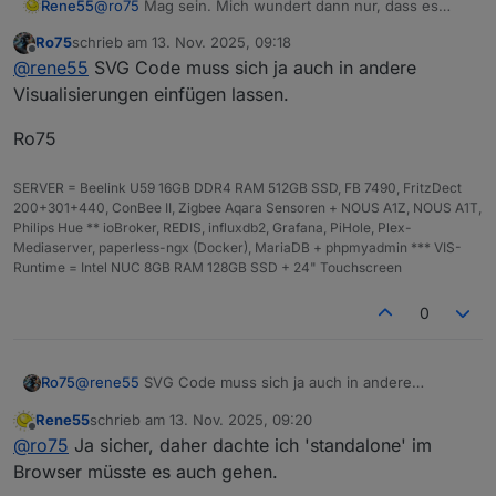
Rene55
@
ro75
Mag sein. Mich wundert dann nur, dass es
ohne Blitz geht! Hab halt aktuell keine VIS.
Ro75
schrieb am
13. Nov. 2025, 09:18
zuletzt editiert von
Offline
@
rene55
SVG Code muss sich ja auch in andere
Visualisierungen einfügen lassen.
Ro75
SERVER = Beelink U59 16GB DDR4 RAM 512GB SSD, FB 7490, FritzDect
200+301+440, ConBee II, Zigbee Aqara Sensoren + NOUS A1Z, NOUS A1T,
Philips Hue ** ioBroker, REDIS, influxdb2, Grafana, PiHole, Plex-
Mediaserver, paperless-ngx (Docker), MariaDB + phpmyadmin *** VIS-
Runtime = Intel NUC 8GB RAM 128GB SSD + 24" Touchscreen
0
@
rene55
SVG Code muss sich ja auch in andere
Ro75
Visualisierungen einfügen lassen.
Rene55
schrieb am
13. Nov. 2025, 09:20
Ro75
zuletzt editiert von
Offline
@
ro75
Ja sicher, daher dachte ich 'standalone' im
Browser müsste es auch gehen.