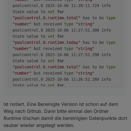
	2025-10-06 11:27:52.298	info	State value 
poolcontrol.0 2025-10-06 11:28:11.724 info
poolcontrol.0

State value to
set
for
	2025-10-06 11:26:52.289	info	State value 
"poolcontrol.0.runtime.total"
has to be
type
poolcontrol.0

	2025-10-06 11:26:52.286	info	State value 
"number"
but received
type
"string"
poolcontrol.0

poolcontrol.0 2025-10-06 11:27:52.300 info
	2025-10-06 11:25:52.274	info	State value 
State value to
set
for
poolcontrol.0

"poolcontrol.0.runtime.today"
has to be
type
	2025-10-06 11:25:52.272	info	State value 
"number"
but received
type
"string"
poolcontrol.0

poolcontrol.0 2025-10-06 11:27:52.298 info
	2025-10-06 11:24:52.261	info	State value 
State value to
set
for
poolcontrol.0

"poolcontrol.0.runtime.total"
has to be
type
	2025-10-06 11:24:52.259	info	State value 
"number"
but received
type
"string"
poolcontrol.0

	2025-10-06 11:23:52.256	info	State value 
poolcontrol.0 2025-10-06 11:26:52.289 info
poolcontrol.0

State value to
set
for
	2025-10-06 11:23:52.254	info	State value 
"poolcontrol.0.runtime.today"
has to be
type
poolcontrol.0

"number"
but received
type
"string"
	2025-10-06 11:22:52.253	info	State value 
Ist notiert. Eine Bereinigte Version ist schon auf dem
poolcontrol.0 2025-10-06 11:26:52.286 info
poolcontrol.0

State value to
set
for
Weg nach Github. Dann bitte einmal den Ordner
"poolcontrol.0.runtime.total"
has to be
type
Runtime löschen damit die bereinigten Datenpunkte dort
"number"
but received
type
"string"
sauber wieder angelegt werden.
poolcontrol.0 2025-10-06 11:25:52.274 info