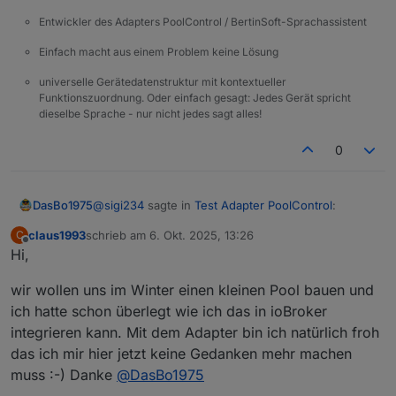
State value to
set
for
Entwickler des Adapters PoolControl / BertinSoft-Sprachassistent
"poolcontrol.0.runtime.today"
has to be
type
"number"
but received
type
"string"
Einfach macht aus einem Problem keine Lösung
poolcontrol.0 2025-10-06 11:25:52.272 info
universelle Gerätedatenstruktur mit kontextueller
State value to
set
for
Funktionszuordnung. Oder einfach gesagt: Jedes Gerät spricht
"poolcontrol.0.runtime.total"
has to be
type
dieselbe Sprache - nur nicht jedes sagt alles!
"number"
but received
type
"string"
poolcontrol.0 2025-10-06 11:24:52.261 info
0
State value to
set
for
"poolcontrol.0.runtime.today"
has to be
type
"number"
but received
type
"string"
@
sigi234
sagte in
Test Adapter PoolControl
:
DasBo1975
poolcontrol.0 2025-10-06 11:24:52.259 info
State value to
set
for
claus1993
schrieb am
6. Okt. 2025, 13:26
C
zuletzt editiert von
Offline
"poolcontrol.0.runtime.total"
has to be
type
Hi,
"number"
but received
type
"string"
wir wollen uns im Winter einen kleinen Pool bauen und
poolcontrol.0 2025-10-06 11:23:52.256 info
State value to
set
for
ich hatte schon überlegt wie ich das in ioBroker
Ist notiert. Eine Bereinigte Version ist schon auf
"poolcontrol.0.runtime.today"
has to be
type
integrieren kann. Mit dem Adapter bin ich natürlich froh
dem Weg nach Github. Dann bitte einmal den
"number"
but received
type
"string"
Ordner Runtime löschen damit die bereinigten
das ich mir hier jetzt keine Gedanken mehr machen
poolcontrol.0 2025-10-06 11:23:52.254 info
Datenpunkte dort sauber wieder angelegt werden.
muss :-) Danke
@
DasBo1975
State value to
set
for