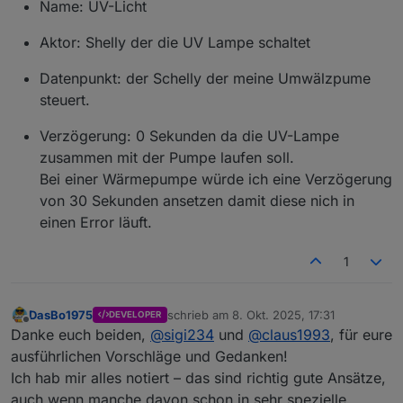
Name: UV-Licht
Aktor: Shelly der die UV Lampe schaltet
Datenpunkt: der Schelly der meine Umwälzpume
steuert.
Verzögerung: 0 Sekunden da die UV-Lampe
zusammen mit der Pumpe laufen soll.
Bei einer Wärmepumpe würde ich eine Verzögerung
von 30 Sekunden ansetzen damit diese nich in
einen Error läuft.
1
DasBo1975
schrieb am
8. Okt. 2025, 17:31
DEVELOPER
zuletzt editiert von
Offline
Danke euch beiden,
@
sigi234
und
@
claus1993
, für eure
ausführlichen Vorschläge und Gedanken!
Ich hab mir alles notiert – das sind richtig gute Ansätze,
auch wenn manche davon schon in sehr spezielle