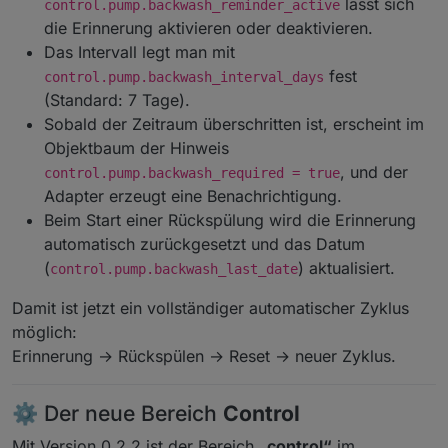
lässt sich
control.pump.backwash_reminder_active
die Erinnerung aktivieren oder deaktivieren.
Das Intervall legt man mit
fest
control.pump.backwash_interval_days
(Standard: 7 Tage).
Sobald der Zeitraum überschritten ist, erscheint im
Objektbaum der Hinweis
, und der
control.pump.backwash_required = true
Adapter erzeugt eine Benachrichtigung.
Beim Start einer Rückspülung wird die Erinnerung
automatisch zurückgesetzt und das Datum
(
) aktualisiert.
control.pump.backwash_last_date
Damit ist jetzt ein vollständiger automatischer Zyklus
möglich:
Erinnerung → Rückspülen → Reset → neuer Zyklus.
⚙️ Der neue Bereich
Control
Mit Version 0.2.2 ist der Bereich
„control“
im