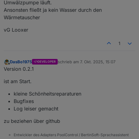
Umwälzpumpe läuft.
stehen bis die Ziel-temperatur erreicht ist.
Ansonsten fließt ja kein Wasser durch den
vG Looxer
Wärmetauscher
vG Looxer
1
DasBo1975
schrieb am
7. Okt. 2025, 15:07
DEVELOPER
zuletzt editiert von
Offline
Version 0.2.1
ist am Start.
kleine Schönheitsreparaturen
Bugfixes
Log leiser gemacht
zu beziehen über github
Entwickler des Adapters PoolControl / BertinSoft-Sprachassistent