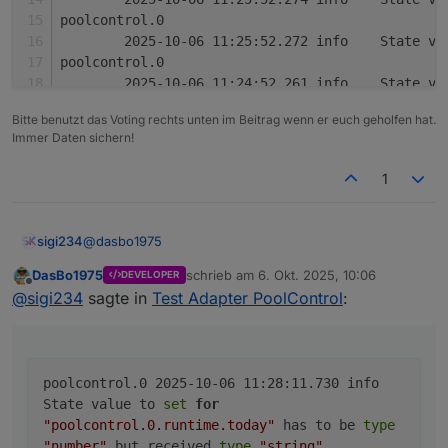
Sprachausgabe über Alexa oder Telegram
poolcontrol.0
	2025-10-06 11:25:52.272	
poolcontrol.0
	2025-10-06 11:24:52.261	
poolcontrol.0
Bitte benutzt das Voting rechts unten im Beitrag wenn er euch geholfen hat.
	2025-10-06 11:24:52.259	
Immer Daten sichern!
poolcontrol.0
	2025-10-06 11:23:52.256	
1
poolcontrol.0
	2025-10-06 11:23:52.254	
poolcontrol.0
@
dasbo1975
sigi234
	2025-10-06 11:22:52.253	
poolcontrol.0
DasBo1975
schrieb am
6. Okt. 2025, 10:06
DEVELOPER
Da haben wir noch was:
zuletzt editiert von
Offline
	2025-10-06 11:22:52.250	
@
sigi234
sagte in
Test Adapter PoolControl
:
poolcontrol.0

	2025-10-06 11:28:11.730	info	State value 
poolcontrol.0

	2025-10-06 11:28:11.724	info	State value 
poolcontrol.0 2025-10-06 11:28:11.730 info
poolcontrol.0

State value to
set
for
	2025-10-06 11:27:52.300	info	State value 
"poolcontrol.0.runtime.today"
has to be
type
poolcontrol.0

"number"
but received
type
"string"