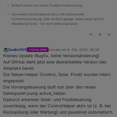
Einfach macht aus einem Problem keine Lösung
universelle Gerätedatenstruktur mit kontextueller
Funktionszuordnung. Oder einfach gesagt: Jedes Gerät spricht
dieselbe Sprache - nur nicht jedes sagt alles!
0
DasBo1975
schrieb am
8. Okt. 2025, 06:34
DEVELOPER
zuletzt editiert von
Offline
Kleines Update (Bugfix, keine Versionsänderung)
Auf GitHub steht jetzt eine überarbeitete Version des
Adapters bereit.
Die Steuer-Helper (Control, Solar, Frost) wurden intern
angepasst:
Die Vorrangsteuerung läuft nun über den neuen
Datenpunkt pump.active_helper.
Dadurch erkennen Solar- und Froststeuerung
zuverlässig, wenn der ControlHelper aktiv ist (z. B. bei
Rückspülung oder Wartung) und pausieren automatisch.