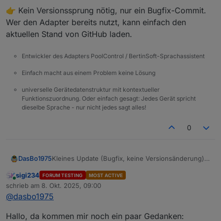
👉 Kein Versionssprung nötig, nur ein Bugfix-Commit.
Wer den Adapter bereits nutzt, kann einfach den
aktuellen Stand von GitHub laden.
Entwickler des Adapters PoolControl / BertinSoft-Sprachassistent
Einfach macht aus einem Problem keine Lösung
universelle Gerätedatenstruktur mit kontextueller
Funktionszuordnung. Oder einfach gesagt: Jedes Gerät spricht
dieselbe Sprache - nur nicht jedes sagt alles!
0
Kleines Update (Bugfix, keine Versionsänderung)
DasBo1975
Auf GitHub steht jetzt eine überarbeitete Version
sigi234
FORUM TESTING
MOST ACTIVE
des Adapters bereit.
👉 Kein Versionssprung nötig, nur ein Bugfix-
Online
schrieb am
8. Okt. 2025, 09:00
Die Steuer-Helper (Control, Solar, Frost) wurden
Commit.
zuletzt editiert von
@
dasbo1975
intern angepasst:
Wer den Adapter bereits nutzt, kann einfach den
Die Vorrangsteuerung läuft nun über den neuen
aktuellen Stand von GitHub laden.
Datenpunkt pump.active_helper.
Hallo, da kommen mir noch ein paar Gedanken: