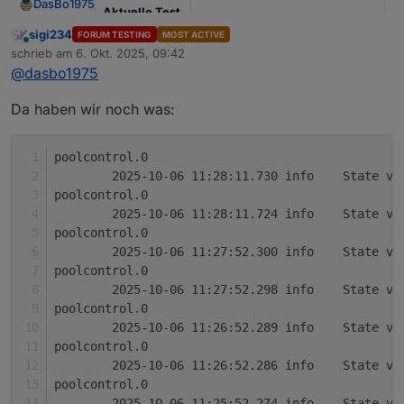
DasBo1975
Aktuelle Test
Version
1.4.1
sigi234
FORUM TESTING
MOST ACTIVE
Online
schrieb am
6. Okt. 2025, 09:42
zuletzt editiert von
Veröffentlichu
29.09.2025
@
dasbo1975
ngsdatum
Da haben wir noch was:
Github Link
https://github.com/DasBo1975/i
obroker.poolcontrol
poolcontrol.0
Adapter-Beschreibung
	2025-10-06 11:28:11.730	
Der Adapter
ioBroker.poolcontrol
dient zur
poolcontrol.0
Steuerung und Überwachung von Poolanlagen.
Pumpensteuerung (Automatik, Manuell,
	2025-10-06 11:28:11.724	
Zu den Funktionen gehören:
Changelog (Auszug)
Zeitsteuerung, Aus) inkl. Frost- und
poolcontrol.0
Überhitzungsschutz
	2025-10-06 11:27:52.300	
Temperaturverwaltung mit bis zu 6 Sensoren,
0.0.7 – Help-Datei (
help.md
) und erste
poolcontrol.0
Min/Max, Deltas und Änderungsraten
README-Version hinzugefügt
Solarsteuerung mit Hysterese und
	2025-10-06 11:27:52.298	
0.0.6 – Verbrauchs- und Kostenberechnung
Warnschwellen
mit externem kWh-Zähler
poolcontrol.0
Zeitsteuerung mit bis zu 3 konfigurierbaren
0.0.5 – Sprachausgabe über Alexa und
	2025-10-06 11:26:52.289	
Zeitfenstern
Telegram
poolcontrol.0
Laufzeit- und Umwälzberechnung
	2025-10-06 11:26:52.286	
Verbrauchs- und Kostenanalyse über
poolcontrol.0
externen kWh-Zähler
	2025-10-06 11:25:52.274	