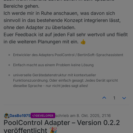
Bereiche gehen.
Ich werde mir in Ruhe anschauen, was davon sich
sinnvoll in das bestehende Konzept integrieren lässt,
ohne den Adapter zu überladen.
Euer Feedback ist auf jeden Fall sehr wertvoll und fließt
in die weiteren Planungen mit ein. 👍
Entwickler des Adapters PoolControl / BertinSoft-Sprachassistent
Einfach macht aus einem Problem keine Lösung
universelle Gerätedatenstruktur mit kontextueller
Funktionszuordnung. Oder einfach gesagt: Jedes Gerät spricht
dieselbe Sprache - nur nicht jedes sagt alles!
1
DasBo1975
schrieb am
8. Okt. 2025, 21:16
DEVELOPER
zuletzt editiert von
Offline
PoolControl Adapter – Version 0.2.2
veröffentlicht 🎉