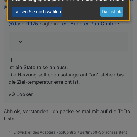
zuletzt editiert von
Offline
Welche Daten liefert denn dein
@
looxer01
sagte in
Test Adapter PoolControl
:
Heizungsdatenpunkt? Ein/Aus oder Temperatur?
Lassen Sie mich wählen
Das ist ok
Hi,
ist ein State (also an aus).
@
dasbo1975
sagte in
Test Adapter PoolControl
:
Die Heizung soll eben solange auf "an" stehen bis die
vG Looxer
Ziel-temperatur erreicht ist.
Hi,
ist ein State (also an aus).
Die Heizung soll eben solange auf "an" stehen bis
die Ziel-temperatur erreicht ist.
vG Looxer
Ahh ok, verstanden. Ich packe es mal mit auf die ToDo
Liste
Entwickler des Adapters PoolControl / BertinSoft-Sprachassistent