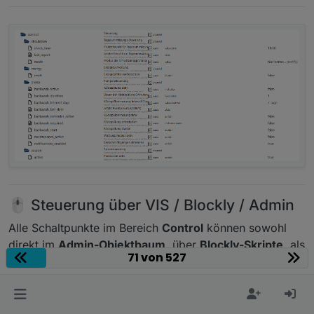
🖱️ Steuerung über VIS / Blockly / Admin
Alle Schaltpunkte im Bereich
Control
können sowohl
direkt im
Admin-Objektbaum
, über
Blockly-Skripte
, als
71 von 527
auch über eine
VIS-Oberfläche
bedient werden.
Beispielsweise lässt sich: