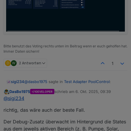
Bitte benutzt das Voting rechts unten im Beitrag wenn er euch geholfen hat.
Immer Daten sichern!
D
W
2 Antworten
1
@
dasbo1975
sagte in
Test Adapter PoolControl
:
sigi234
DasBo1975
schrieb am
6. Okt. 2025, 09:39
DEVELOPER
zuletzt editiert von
Offline
Ich freue mich über jedes Feedback und über
@
sigi234
Logs aus echten Systemen –
Na ja, viel steht da nicht drinnen?
besonders, wenn ihr den neuen SystemCheck
richtig, das wäre auch der beste Fall.
ausprobiert.
Der Debug-Zusatz überwacht im Hintergrund die States
aus dem jeweils aktiven Bereich (z. B. Pumpe, Solar,