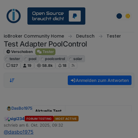
Weiter zum Inhalt
ioBroker Community Home
Deutsch
Tester
Test Adapter PoolControl
Verschoben
Tester
tester
pool
poolcontrol
solar
527
19
58.8k
18
Anmelden zum Antworten
DasBo1975
Aktuelle Test
Version
1.4.1
sigi234
FORUM TESTING
MOST ACTIVE
Online
schrieb am
6. Okt. 2025, 09:32
zuletzt editiert von
Veröffentlichu
29.09.2025
@
dasbo1975
ngsdatum