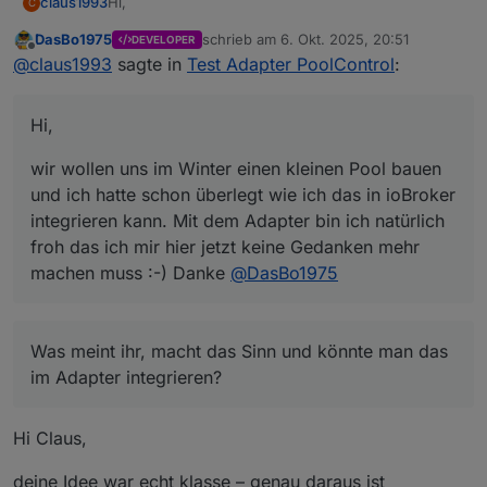
Hi,
claus1993
C
DasBo1975
schrieb am
6. Okt. 2025, 20:51
DEVELOPER
wir wollen uns im Winter einen kleinen Pool bauen
zuletzt editiert von
Offline
@
claus1993
sagte in
Test Adapter PoolControl
:
und ich hatte schon überlegt wie ich das in ioBroker
integrieren kann. Mit dem Adapter bin ich natürlich
Eine Idee hatte ich schon,. keine Ahnung jedoch ob
froh das ich mir hier jetzt keine Gedanken mehr
das Sinn macht aber das werdet ihr mir bestimmt
Hi,
machen muss :-) Danke
@
DasBo1975
sagen. Wenn ich eine Solarsteuerung habe, läuft die
Was meint ihr, macht das Sinn und könnte man das
Pumpe und somit die Umwälzung aufgrund des
im Adapter integrieren?
wir wollen uns im Winter einen kleinen Pool bauen
Temperaturunterschiedes. Wenn ich jetzt diese
Laufzeit und die automatische Laufzeit anhand der
und ich hatte schon überlegt wie ich das in ioBroker
Zeitsteuerung aufsummiere, erhalte ich eine
integrieren kann. Mit dem Adapter bin ich natürlich
Umwälzung des Poolwasser von > 100%. Kann man
froh das ich mir hier jetzt keine Gedanken mehr
nicht die Menge des umgewälzten Poolwasser
machen muss :-) Danke
@
DasBo1975
aufgrund der Solarsteuerung aufaddieren und dann
Abends noch eine zeitliche Umwälzung steuern,
sodass ich auf 100% Umwälzung komme.
Was meint ihr, macht das Sinn und könnte man das
im Adapter integrieren?
Hi Claus,
deine Idee war echt klasse – genau daraus ist