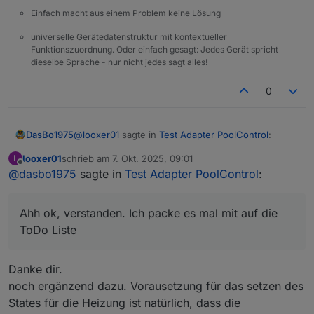
Einfach macht aus einem Problem keine Lösung
universelle Gerätedatenstruktur mit kontextueller
Funktionszuordnung. Oder einfach gesagt: Jedes Gerät spricht
dieselbe Sprache - nur nicht jedes sagt alles!
0
@
looxer01
sagte in
Test Adapter PoolControl
:
DasBo1975
looxer01
schrieb am
7. Okt. 2025, 09:01
L
zuletzt editiert von
Offline
@
dasbo1975
sagte in
@
dasbo1975
Test Adapter PoolControl
sagte in
Test Adapter
:
PoolControl
:
Ahh ok, verstanden. Ich packe es mal mit auf die
ToDo Liste
Ahh ok, verstanden. Ich packe es mal mit auf die
Welche Daten liefert denn dein
ToDo Liste
Heizungsdatenpunkt? Ein/Aus oder
Temperatur?
Danke dir.
Hi,
noch ergänzend dazu. Vorausetzung für das setzen des
ist ein State (also an aus).
States für die Heizung ist natürlich, dass die
Die Heizung soll eben solange auf "an"