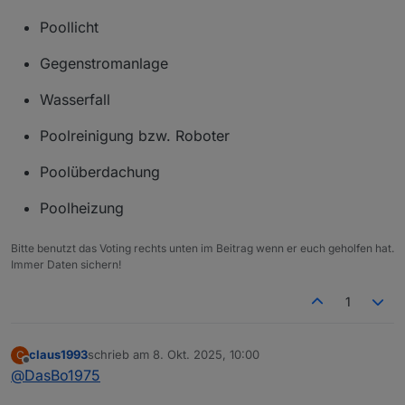
Dadurch erkennen Solar- und Froststeuerung
zuverlässig, wenn der ControlHelper aktiv ist (z. B.
Poollicht
bei Rückspülung oder Wartung) und pausieren
automatisch.
Gegenstromanlage
Wasserfall
Poolreinigung bzw. Roboter
Poolüberdachung
Poolheizung
Bitte benutzt das Voting rechts unten im Beitrag wenn er euch geholfen hat.
Immer Daten sichern!
1
claus1993
schrieb am
8. Okt. 2025, 10:00
C
zuletzt editiert von
Offline
@
DasBo1975