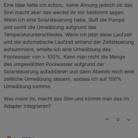
"poolcontrol.0.runtime.total"
has to be
type
Eine Idee hatte ich schon,. keine Ahnung jedoch ob das
"number"
but received
type
"string"
Sinn macht aber das werdet ihr mir bestimmt sagen.
poolcontrol.0 2025-10-06 11:22:52.253 info
Wenn ich eine Solarsteuerung habe, läuft die Pumpe
State value to
set
for
und somit die Umwälzung aufgrund des
"poolcontrol.0.runtime.today"
has to be
type
"number"
but received
type
"string"
Temperaturunterschiedes. Wenn ich jetzt diese Laufzeit
poolcontrol.0 2025-10-06 11:22:52.250 info
und die automatische Laufzeit anhand der Zeitsteuerung
State value to
set
for
aufsummiere, erhalte ich eine Umwälzung des
"poolcontrol.0.runtime.total"
has to be
type
Poolwasser von > 100%. Kann man nicht die Menge
"number"
but received
type
"string"
des umgewälzten Poolwasser aufgrund der
Solarsteuerung aufaddieren und dann Abends noch eine
zeitliche Umwälzung steuern, sodass ich auf 100%
Umwälzung komme.
Was meint ihr, macht das Sinn und könnte man das im
Adapter integrieren?
0