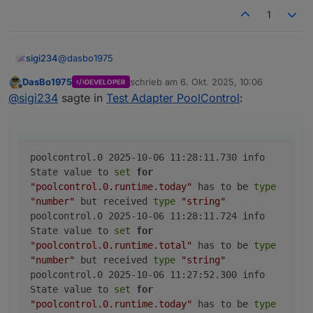
	2025-10-06 11:23:52.256	
1
poolcontrol.0
	2025-10-06 11:23:52.254	
poolcontrol.0
@
dasbo1975
sigi234
	2025-10-06 11:22:52.253	
poolcontrol.0
DasBo1975
schrieb am
6. Okt. 2025, 10:06
DEVELOPER
Da haben wir noch was:
zuletzt editiert von
Offline
	2025-10-06 11:22:52.250	
@
sigi234
sagte in
Test Adapter PoolControl
:
poolcontrol.0

	2025-10-06 11:28:11.730	info	State value 
poolcontrol.0

	2025-10-06 11:28:11.724	info	State value 
poolcontrol.0 2025-10-06 11:28:11.730 info
poolcontrol.0

State value to
set
for
	2025-10-06 11:27:52.300	info	State value 
"poolcontrol.0.runtime.today"
has to be
type
poolcontrol.0

"number"
but received
type
"string"
	2025-10-06 11:27:52.298	info	State value 
poolcontrol.0 2025-10-06 11:28:11.724 info
poolcontrol.0

State value to
set
for
	2025-10-06 11:26:52.289	info	State value 
"poolcontrol.0.runtime.total"
has to be
type
poolcontrol.0

	2025-10-06 11:26:52.286	info	State value 
"number"
but received
type
"string"
poolcontrol.0

poolcontrol.0 2025-10-06 11:27:52.300 info
	2025-10-06 11:25:52.274	info	State value 
State value to
set
for
poolcontrol.0

"poolcontrol.0.runtime.today"
has to be
type
	2025-10-06 11:25:52.272	info	State value 