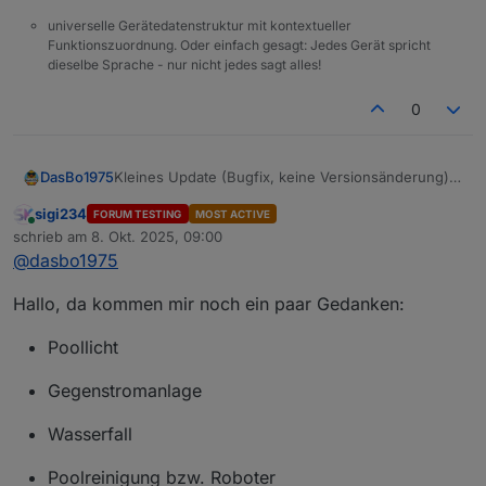
universelle Gerätedatenstruktur mit kontextueller
Funktionszuordnung. Oder einfach gesagt: Jedes Gerät spricht
dieselbe Sprache - nur nicht jedes sagt alles!
0
Kleines Update (Bugfix, keine Versionsänderung)
DasBo1975
Auf GitHub steht jetzt eine überarbeitete Version
sigi234
FORUM TESTING
MOST ACTIVE
des Adapters bereit.
👉 Kein Versionssprung nötig, nur ein Bugfix-
Online
schrieb am
8. Okt. 2025, 09:00
Die Steuer-Helper (Control, Solar, Frost) wurden
Commit.
zuletzt editiert von
@
dasbo1975
intern angepasst:
Wer den Adapter bereits nutzt, kann einfach den
Die Vorrangsteuerung läuft nun über den neuen
aktuellen Stand von GitHub laden.
Datenpunkt pump.active_helper.
Hallo, da kommen mir noch ein paar Gedanken:
Dadurch erkennen Solar- und Froststeuerung
zuverlässig, wenn der ControlHelper aktiv ist (z. B.
Poollicht
bei Rückspülung oder Wartung) und pausieren
automatisch.
Gegenstromanlage
Wasserfall
Poolreinigung bzw. Roboter