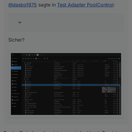
@
dasbo1975
sagte in
Test Adapter PoolControl
:
Sicher?