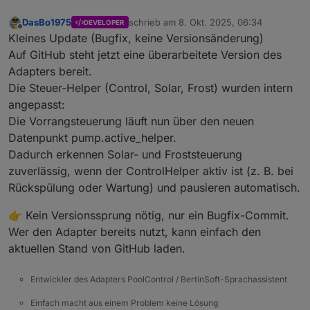
DasBo1975
schrieb am
8. Okt. 2025, 06:34
DEVELOPER
zuletzt editiert von
Offline
Kleines Update (Bugfix, keine Versionsänderung)
Auf GitHub steht jetzt eine überarbeitete Version des
Adapters bereit.
Die Steuer-Helper (Control, Solar, Frost) wurden intern
angepasst:
Die Vorrangsteuerung läuft nun über den neuen
Datenpunkt pump.active_helper.
Dadurch erkennen Solar- und Froststeuerung
zuverlässig, wenn der ControlHelper aktiv ist (z. B. bei
Rückspülung oder Wartung) und pausieren automatisch.
👉 Kein Versionssprung nötig, nur ein Bugfix-Commit.
Wer den Adapter bereits nutzt, kann einfach den
aktuellen Stand von GitHub laden.
Entwickler des Adapters PoolControl / BertinSoft-Sprachassistent
Einfach macht aus einem Problem keine Lösung