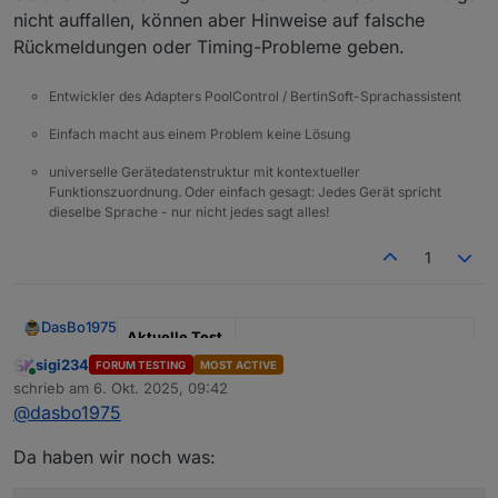
nicht auffallen, können aber Hinweise auf falsche
Rückmeldungen oder Timing-Probleme geben.
Entwickler des Adapters PoolControl / BertinSoft-Sprachassistent
Einfach macht aus einem Problem keine Lösung
universelle Gerätedatenstruktur mit kontextueller
Funktionszuordnung. Oder einfach gesagt: Jedes Gerät spricht
dieselbe Sprache - nur nicht jedes sagt alles!
1
DasBo1975
Aktuelle Test
Version
1.4.1
sigi234
FORUM TESTING
MOST ACTIVE
Online
schrieb am
6. Okt. 2025, 09:42
zuletzt editiert von
Veröffentlichu
29.09.2025
@
dasbo1975
ngsdatum
Da haben wir noch was:
Github Link
https://github.com/DasBo1975/i
obroker.poolcontrol