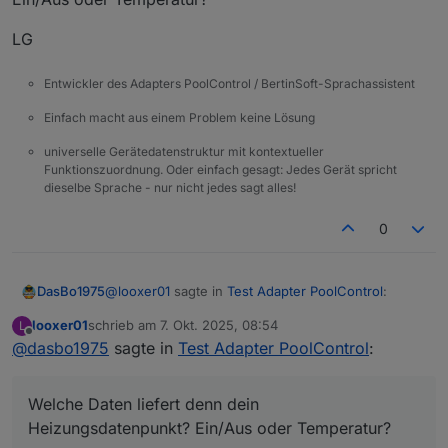
LG
Entwickler des Adapters PoolControl / BertinSoft-Sprachassistent
Einfach macht aus einem Problem keine Lösung
universelle Gerätedatenstruktur mit kontextueller
Funktionszuordnung. Oder einfach gesagt: Jedes Gerät spricht
dieselbe Sprache - nur nicht jedes sagt alles!
0
@
looxer01
sagte in
Test Adapter PoolControl
:
DasBo1975
looxer01
schrieb am
7. Okt. 2025, 08:54
L
zuletzt editiert von
Offline
@
dasbo1975
sagte in
Hi,
Test Adapter PoolControl
:
Hi
Das heißt ich habe 2 datenpunkte
Gut das du das noch mal betonst mit 2
Welche Daten liefert denn dein
Umwälzpumpe
Datenpunkten. Das ist zur Zeit so noch nicht
Welche Daten liefert denn dein
Heizungsdatenpunkt? Ein/Aus oder Temperatur?
Heizung.
enthalten. Aber angedacht. z.B als Wärmepumpe.
Heizungsdatenpunkt? Ein/Aus oder Temperatur?