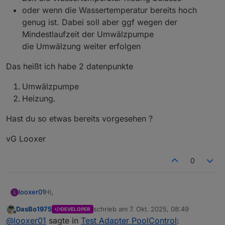
oder wenn die Wassertemperatur bereits hoch
genug ist. Dabei soll aber ggf wegen der
Mindestlaufzeit der Umwälzpumpe
die Umwälzung weiter erfolgen
Das heißt ich habe 2 datenpunkte
Umwälzpumpe
Heizung.
Hast du so etwas bereits vorgesehen ?
vG Looxer
0
Hi,
looxer01
L
DasBo1975
schrieb am
7. Okt. 2025, 08:49
DEVELOPER
sehr schön wie sich das entwickelt :)
zuletzt editiert von
Offline
@
looxer01
sagte in
Test Adapter PoolControl
:
Bei mir ist es so, dass ich eine Umwälzpumpe habe.