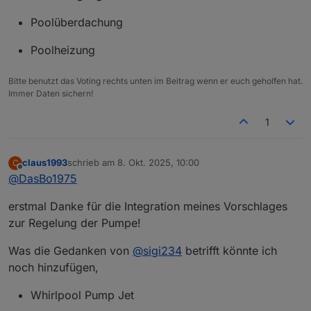
Poolüberdachung
Poolheizung
Bitte benutzt das Voting rechts unten im Beitrag wenn er euch geholfen hat.
Immer Daten sichern!
1
claus1993
schrieb am
8. Okt. 2025, 10:00
C
zuletzt editiert von
Offline
@
DasBo1975
erstmal Danke für die Integration meines Vorschlages
zur Regelung der Pumpe!
Was die Gedanken von
@
sigi234
betrifft könnte ich
noch hinzufügen,
Whirlpool Pump Jet