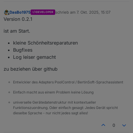
DasBo1975
schrieb am
7. Okt. 2025, 15:07
DEVELOPER
zuletzt editiert von
Offline
Version 0.2.1
ist am Start.
kleine Schönheitsreparaturen
Bugfixes
Log leiser gemacht
zu beziehen über github
Entwickler des Adapters PoolControl / BertinSoft-Sprachassistent
Einfach macht aus einem Problem keine Lösung
universelle Gerätedatenstruktur mit kontextueller
Funktionszuordnung. Oder einfach gesagt: Jedes Gerät spricht
dieselbe Sprache - nur nicht jedes sagt alles!
0