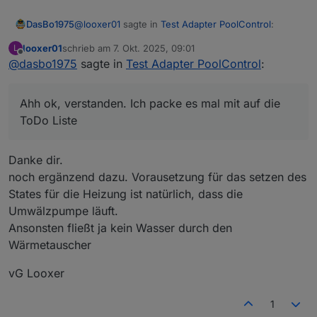
@
looxer01
sagte in
Test Adapter PoolControl
:
DasBo1975
looxer01
schrieb am
7. Okt. 2025, 09:01
L
zuletzt editiert von
Offline
@
dasbo1975
sagte in
@
dasbo1975
Test Adapter PoolControl
sagte in
Test Adapter
:
PoolControl
:
Ahh ok, verstanden. Ich packe es mal mit auf die
ToDo Liste
Ahh ok, verstanden. Ich packe es mal mit auf die
Welche Daten liefert denn dein
ToDo Liste
Heizungsdatenpunkt? Ein/Aus oder
Temperatur?
Danke dir.
Hi,
noch ergänzend dazu. Vorausetzung für das setzen des
ist ein State (also an aus).
States für die Heizung ist natürlich, dass die
Die Heizung soll eben solange auf "an"
Umwälzpumpe läuft.
stehen bis die Ziel-temperatur erreicht ist.
Ansonsten fließt ja kein Wasser durch den
vG Looxer
Wärmetauscher
vG Looxer
1