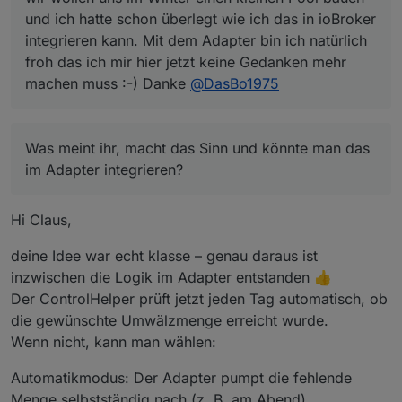
Laufzeit und die automatische Laufzeit anhand der
und ich hatte schon überlegt wie ich das in ioBroker
Zeitsteuerung aufsummiere, erhalte ich eine
integrieren kann. Mit dem Adapter bin ich natürlich
Umwälzung des Poolwasser von > 100%. Kann man
froh das ich mir hier jetzt keine Gedanken mehr
nicht die Menge des umgewälzten Poolwasser
machen muss :-) Danke
@
DasBo1975
aufgrund der Solarsteuerung aufaddieren und dann
Abends noch eine zeitliche Umwälzung steuern,
sodass ich auf 100% Umwälzung komme.
Was meint ihr, macht das Sinn und könnte man das
im Adapter integrieren?
Hi Claus,
deine Idee war echt klasse – genau daraus ist
inzwischen die Logik im Adapter entstanden 👍
Der ControlHelper prüft jetzt jeden Tag automatisch, ob
die gewünschte Umwälzmenge erreicht wurde.
Wenn nicht, kann man wählen:
Automatikmodus: Der Adapter pumpt die fehlende
Menge selbstständig nach (z. B. am Abend).