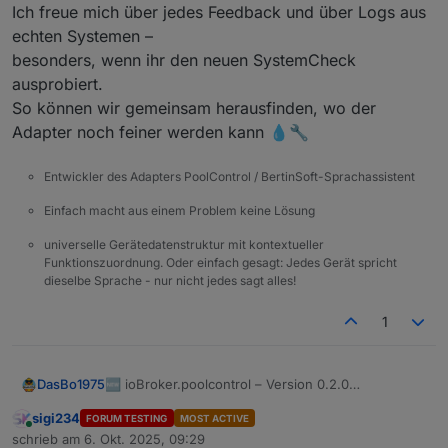
Ich freue mich über jedes Feedback und über Logs aus
echten Systemen –
besonders, wenn ihr den neuen SystemCheck
ausprobiert.
So können wir gemeinsam herausfinden, wo der
Adapter noch feiner werden kann 💧🔧
Entwickler des Adapters PoolControl / BertinSoft-Sprachassistent
Einfach macht aus einem Problem keine Lösung
universelle Gerätedatenstruktur mit kontextueller
Funktionszuordnung. Oder einfach gesagt: Jedes Gerät spricht
dieselbe Sprache - nur nicht jedes sagt alles!
1
🆕 ioBroker.poolcontrol – Version 0.2.0
DasBo1975
veröffentlicht
sigi234
FORUM TESTING
MOST ACTIVE
Ich habe soeben die neue Version 0.2.0 des
Online
schrieb am
6. Okt. 2025, 09:29
PoolControl-Adapters veröffentlicht.
zuletzt editiert von