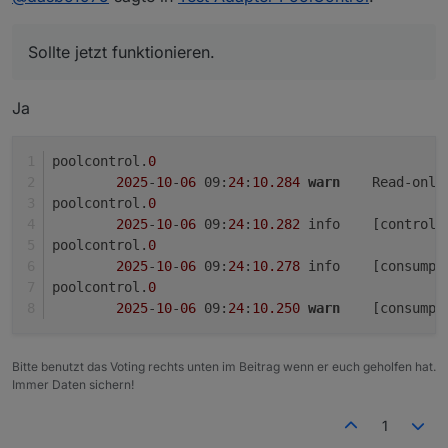
Danke Sigi, dass du mich verunsichert hast. Das ist
genau das, was ich brauche bei den ganzen
Das macht der Resetbutton ebenfalls
Kommas und Lint Check meckereien.
Habe es nur umgestellt. Sollte jetzt funktionieren.
Sollte jetzt funktionieren.
gleich mit in einem Zuge
Änderung nur auf Github
Ja
Sicher?
poolcontrol.
0
2025
-
10
-
06
 09:
24
:
10.284
warn
	Read-only
poolcontrol.
0
2025
-
10
-
06
 09:
24
:
10.282
	info	[con
poolcontrol.
0
2025
-
10
-
06
 09:
24
:
10.278
	info	[con
poolcontrol.
0
2025
-
10
-
06
 09:
24
:
10.250
warn
	[consump
Bitte benutzt das Voting rechts unten im Beitrag wenn er euch geholfen hat.
Immer Daten sichern!
1