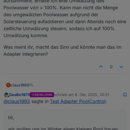
aufsummiere, erhalte ich eine Umwälzung des
"poolcontrol.0.runtime.total"
has to be
type
Poolwasser von > 100%. Kann man nicht die Menge
"number"
but received
type
"string"
des umgewälzten Poolwasser aufgrund der
Solarsteuerung aufaddieren und dann Abends noch eine
zeitliche Umwälzung steuern, sodass ich auf 100%
Umwälzung komme.
Was meint ihr, macht das Sinn und könnte man das im
Adapter integrieren?
0
Hi,
claus1993
C
DasBo1975
schrieb am
6. Okt. 2025, 20:51
DEVELOPER
wir wollen uns im Winter einen kleinen Pool bauen
zuletzt editiert von
Offline
@
claus1993
sagte in
Test Adapter PoolControl
:
und ich hatte schon überlegt wie ich das in ioBroker
integrieren kann. Mit dem Adapter bin ich natürlich
Eine Idee hatte ich schon,. keine Ahnung jedoch ob
froh das ich mir hier jetzt keine Gedanken mehr
das Sinn macht aber das werdet ihr mir bestimmt
Hi,
machen muss :-) Danke
@
DasBo1975
sagen. Wenn ich eine Solarsteuerung habe, läuft die
Was meint ihr, macht das Sinn und könnte man das
Pumpe und somit die Umwälzung aufgrund des
im Adapter integrieren?
wir wollen uns im Winter einen kleinen Pool bauen
Temperaturunterschiedes. Wenn ich jetzt diese