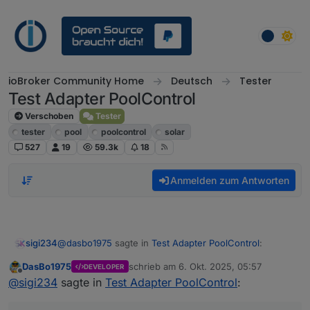
Weiter zum Inhalt
ioBroker Community Home
Deutsch
Tester
Test Adapter PoolControl
Verschoben
Tester
tester
pool
poolcontrol
solar
527
19
59.3k
18
Anmelden zum Antworten
@
dasbo1975
sagte in
Test Adapter PoolControl
:
sigi234
DasBo1975
schrieb am
6. Okt. 2025, 05:57
DEVELOPER
zuletzt editiert von
Offline
Das macht der Resetbutton ebenfalls gleich mit in
@
sigi234
sagte in
Test Adapter PoolControl
:
einem Zuge
Sicher?