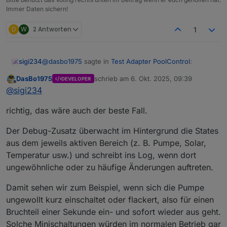
Immer Daten sichern!
D
W
2 Antworten
1
@
dasbo1975
sagte in
Test Adapter PoolControl
:
sigi234
DasBo1975
schrieb am
6. Okt. 2025, 09:39
DEVELOPER
zuletzt editiert von
Offline
Ich freue mich über jedes Feedback und über
@
sigi234
Logs aus echten Systemen –
Na ja, viel steht da nicht drinnen?
besonders, wenn ihr den neuen SystemCheck
richtig, das wäre auch der beste Fall.
ausprobiert.
Der Debug-Zusatz überwacht im Hintergrund die States
aus dem jeweils aktiven Bereich (z. B. Pumpe, Solar,
Temperatur usw.) und schreibt ins Log, wenn dort
ungewöhnliche oder zu häufige Änderungen auftreten.
Damit sehen wir zum Beispiel, wenn sich die Pumpe
ungewollt kurz einschaltet oder flackert, also für einen
Bruchteil einer Sekunde ein- und sofort wieder aus geht.
Solche Minischaltungen würden im normalen Betrieb gar