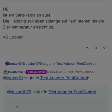
Hast du so etwas bereits vorgesehen ?
Aber als reine Heizung so wie du es beschreibst
LG
noch nicht.
Hi,
vG Looxer
ist ein State (also an aus).
Die Heizung soll eben solange auf "an" stehen bis die
Ziel-temperatur erreicht ist.
vG Looxer
0
@
dasbo1975
sagte in
Test Adapter PoolControl
:
looxer01
L
DasBo1975
schrieb am
7. Okt. 2025, 08:55
DEVELOPER
zuletzt editiert von
Offline
Welche Daten liefert denn dein
@
looxer01
sagte in
Test Adapter PoolControl
:
Heizungsdatenpunkt? Ein/Aus oder Temperatur?
Hi,
ist ein State (also an aus).
@
dasbo1975
sagte in
Test Adapter PoolControl
:
Die Heizung soll eben solange auf "an" stehen bis die
vG Looxer
Ziel-temperatur erreicht ist.