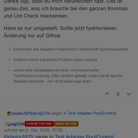
Danke Sigi, dass du mich verunsichert hast. Das ist
genau das, was ich brauche bei den ganzen Kommas
und Lint Check meckereien.
Habe es nur umgestellt. Sollte jetzt funktionieren.
Änderung nur auf Github
Entwickler des Adapters PoolControl / BertinSoft-Sprachassistent
Einfach macht aus einem Problem keine Lösung
universelle Gerätedatenstruktur mit kontextueller
Funktionszuordnung. Oder einfach gesagt: Jedes Gerät spricht
dieselbe Sprache - nur nicht jedes sagt alles!
0
@
sigi234
sagte in
Test Adapter PoolControl
:
DasBo1975
sigi234
FORUM TESTING
MOST ACTIVE
Online
@
dasbo1975
sagte in
Test Adapter
schrieb am
6. Okt. 2025, 07:25
zuletzt editiert von
PoolControl
:
@
dasbo1975
sagte in
Test Adapter PoolControl
: