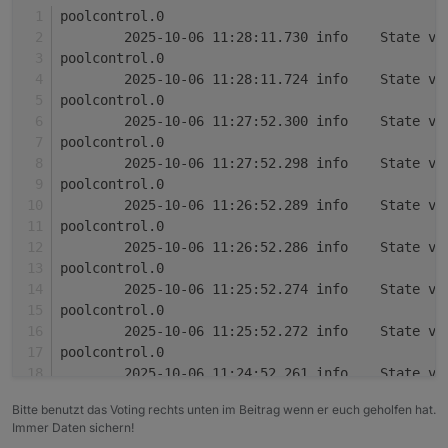
poolcontrol.0
Adapter-Beschreibung
	2025-10-06 11:28:11.730	
Der Adapter
ioBroker.poolcontrol
dient zur
poolcontrol.0
Steuerung und Überwachung von Poolanlagen.
Pumpensteuerung (Automatik, Manuell,
	2025-10-06 11:28:11.724	
Zu den Funktionen gehören:
Changelog (Auszug)
Zeitsteuerung, Aus) inkl. Frost- und
poolcontrol.0
Überhitzungsschutz
	2025-10-06 11:27:52.300	
Temperaturverwaltung mit bis zu 6 Sensoren,
0.0.7 – Help-Datei (
help.md
) und erste
poolcontrol.0
Min/Max, Deltas und Änderungsraten
README-Version hinzugefügt
Solarsteuerung mit Hysterese und
	2025-10-06 11:27:52.298	
0.0.6 – Verbrauchs- und Kostenberechnung
Warnschwellen
mit externem kWh-Zähler
poolcontrol.0
Zeitsteuerung mit bis zu 3 konfigurierbaren
0.0.5 – Sprachausgabe über Alexa und
	2025-10-06 11:26:52.289	
Zeitfenstern
Telegram
poolcontrol.0
Laufzeit- und Umwälzberechnung
	2025-10-06 11:26:52.286	
Verbrauchs- und Kostenanalyse über
poolcontrol.0
externen kWh-Zähler
	2025-10-06 11:25:52.274	
Sprachausgabe über Alexa oder Telegram
poolcontrol.0
	2025-10-06 11:25:52.272	
poolcontrol.0
	2025-10-06 11:24:52.261	
poolcontrol.0
Bitte benutzt das Voting rechts unten im Beitrag wenn er euch geholfen hat.
	2025-10-06 11:24:52.259	
Immer Daten sichern!
poolcontrol.0