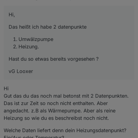
Diese ist unabhängig von der Heizung.
z.B. soll nicht geheizt werden, wenn ich für eine
Das bedeutet, dass beim Einschalten der Pumpe nicht
Das heißt ich habe 2 datenpunkte
Zeit die Wassertemperatur niedrig belasse
Hi,
automatisch das Wasser beheizt wird.
oder wenn die Wassertemperatur bereits hoch
Das will ich auch nicht immer.
genug ist. Dabei soll aber ggf wegen der
Umwälzpumpe
Das heißt ich habe 2 datenpunkte
Die Heizung wird also separat geschaltet und auch
Mindestlaufzeit der Umwälzpumpe
Hast du so etwas bereits vorgesehen ?
Heizung.
nur, wenn tatsächlich geheizt werden soll
die Umwälzung weiter erfolgen
Umwälzpumpe
vG Looxer
Heizung.
Hast du so etwas bereits vorgesehen ?
vG Looxer
Hi
Gut das du das noch mal betonst mit 2 Datenpunkten.
Das ist zur Zeit so noch nicht enthalten. Aber
angedacht. z.B als Wärmepumpe. Aber als reine
Heizung so wie du es beschreibst noch nicht.
Welche Daten liefert denn dein Heizungsdatenpunkt?
Ein/Aus oder Temperatur?