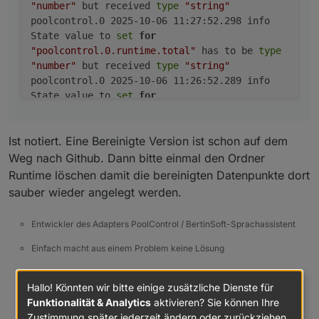
"number"
but received
type
"string"
poolcontrol.0

poolcontrol.0 2025-10-06 11:27:52.298 info
	2025-10-06 11:24:52.261	info	State value 
State value to
set
for
poolcontrol.0

"poolcontrol.0.runtime.total"
has to be
type
	2025-10-06 11:24:52.259	info	State value 
"number"
but received
type
"string"
poolcontrol.0

	2025-10-06 11:23:52.256	info	State value 
poolcontrol.0 2025-10-06 11:26:52.289 info
poolcontrol.0

State value to
set
for
	2025-10-06 11:23:52.254	info	State value 
"poolcontrol.0.runtime.today"
has to be
type
poolcontrol.0

"number"
but received
type
"string"
	2025-10-06 11:22:52.253	info	State value 
Ist notiert. Eine Bereinigte Version ist schon auf dem
poolcontrol.0 2025-10-06 11:26:52.286 info
poolcontrol.0

State value to
set
for
Weg nach Github. Dann bitte einmal den Ordner
"poolcontrol.0.runtime.total"
has to be
type
Runtime löschen damit die bereinigten Datenpunkte dort
"number"
but received
type
"string"
sauber wieder angelegt werden.
poolcontrol.0 2025-10-06 11:25:52.274 info
State value to
set
for
Entwickler des Adapters PoolControl / BertinSoft-Sprachassistent
"poolcontrol.0.runtime.today"
has to be
type
"number"
but received
type
"string"
Einfach macht aus einem Problem keine Lösung
poolcontrol.0 2025-10-06 11:25:52.272 info
universelle Gerätedatenstruktur mit kontextueller
State value to
set
for
Funktionszuordnung. Oder einfach gesagt: Jedes Gerät spricht
Hallo! Könnten wir bitte einige zusätzliche Dienste für
"poolcontrol.0.runtime.total"
has to be
type
dieselbe Sprache - nur nicht jedes sagt alles!
Funktionalität & Analytics
aktivieren? Sie können Ihre
"number"
but received
type
"string"
Zustimmung später jederzeit ändern oder zurückziehen.