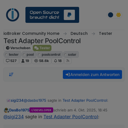
Weiter zum Inhalt
ioBroker Community Home
Deutsch
Tester
Test Adapter PoolControl
Verschoben
Tester
tester
pool
poolcontrol
solar
527
19
58.6k
18
Anmelden zum Antworten
@
dasbo1975
sagte in
Test Adapter PoolControl
:
sigi234
DasBo1975
schrieb am
4. Okt. 2025, 18:45
DEVELOPER
zuletzt editiert von
Offline
ioBroker.poolcontrol – Version 0.1.1 veröffentlicht
@
sigi234
sagte in
Test Adapter PoolControl
:
Viel besser, jetzt kommt nur mehr
Die neue Version 0.1.1 ist jetzt verfügbar.