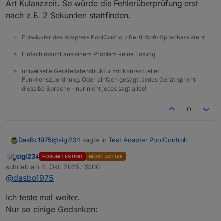
Art Kulanzzeit. So würde die Fehlerüberprüfung erst
nach z.B. 2 Sekunden stattfinden.
Entwickler des Adapters PoolControl / BertinSoft-Sprachassistent
Einfach macht aus einem Problem keine Lösung
universelle Gerätedatenstruktur mit kontextueller
Funktionszuordnung. Oder einfach gesagt: Jedes Gerät spricht
dieselbe Sprache - nur nicht jedes sagt alles!
0
@
sigi234
sagte in
Test Adapter PoolControl
:
DasBo1975
sigi234
FORUM TESTING
MOST ACTIVE
Online
@
dasbo1975
sagte in
Test Adapter
schrieb am
4. Okt. 2025, 19:00
zuletzt editiert von
PoolControl
:
@
dasbo1975
Natürlich muss man wenn man die Pumpe
Ich teste mal weiter.
startet eine Leistung angeben.
ioBroker.poolcontrol – Version 0.1.1
Nur so einige Gedanken:
Ich habe da ein Blockly dafür:
veröffentlicht
Funktioniert aber nicht immer.