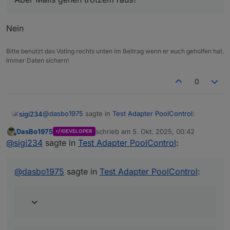
01:39:54.775 info [speechHelper] Alexa sagt:
Die Poolpumpe wurde gestartet.
Nein
Bitte benutzt das Voting rechts unten im Beitrag wenn er euch geholfen hat.
Immer Daten sichern!
0
@
dasbo1975
sagte in
Test Adapter PoolControl
:
sigi234
DasBo1975
schrieb am
5. Okt. 2025, 00:42
DEVELOPER
zuletzt editiert von
Offline
@
sigi234
sagte in
Test Adapter PoolControl
:
@
sigi234
sagte in
Test Adapter PoolControl
:
@
dasbo1975
sagte in
Test Adapter PoolControl
:
Aber Mails gehen trotzem raus?
Nein