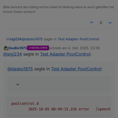
Bitte benutzt das Voting rechts unten im Beitrag wenn er euch geholfen hat.
Immer Daten sichern!
0
@
dasbo1975
sagte in
Test Adapter PoolControl
:
sigi234
DasBo1975
schrieb am
4. Okt. 2025, 23:30
DEVELOPER
zuletzt editiert von
Offline
eine Existenzprüfung des E-Mail-Adapters vor
@
sigi234
sagte in
Test Adapter PoolControl
:
dem Versand,
poolcontrol.0

@
dasbo1975
sagte in
Test Adapter PoolControl
:
Denke .mail ist falsch
poolcontrol.0
2025-10-05 00:49:15.226	
error
	[
speechHel