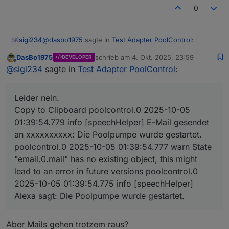
0
@
dasbo1975
sagte in
Test Adapter PoolControl
:
sigi234
DasBo1975
schrieb am
4. Okt. 2025, 23:59
DEVELOPER
zuletzt editiert von
Offline
@
sigi234
sagte in
Test Adapter PoolControl
:
@
sigi234
sagte in
Test Adapter PoolControl
:
Leider nein.
@
dasbo1975
sagte in
Test Adapter
Leider nein.
PoolControl
:
poolcontrol.0

Copy to Clipboard poolcontrol.0 2025-10-05
	2025-10-05 01:39:54.779	info	[speechHelpe
01:39:54.779 info [speechHelper] E-Mail gesendet
poolcontrol.0

eine Existenzprüfung des E-Mail-
an xxxxxxxxxx: Die Poolpumpe wurde gestartet.
	2025-10-05 01:39:54.777	warn	State "email
Adapters vor dem Versand,
poolcontrol.0

poolcontrol.0 2025-10-05 01:39:54.777 warn State
"email.0.mail" has no existing object, this might
poolcontrol.0

lead to an error in future versions poolcontrol.0
2025-10-05 01:39:54.775 info [speechHelper]
Alexa sagt: Die Poolpumpe wurde gestartet.
Denke .mail ist falsch
behoben (hoffentlich) und auf gitub verfügbar
Aber Mails gehen trotzem raus?