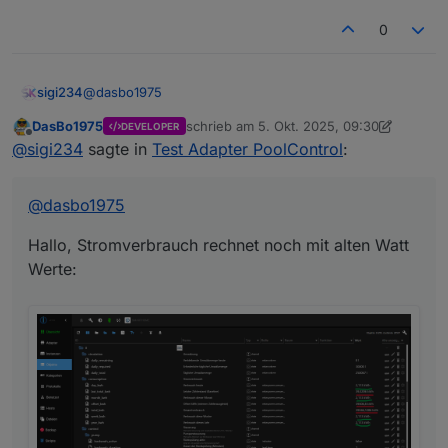
0
@
dasbo1975
sigi234
DasBo1975
schrieb am
5. Okt. 2025, 09:30
DEVELOPER
Hallo, Stromverbrauch rechnet noch mit alten Watt
zuletzt editiert von DasBo1975
10. Mai 2025
Offline
@
sigi234
sagte in
Test Adapter PoolControl
:
Werte:
@
dasbo1975
Hallo, Stromverbrauch rechnet noch mit alten Watt
Werte:
Kann ich die irgendwie zurücksetzen?