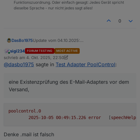
Funktionszuordnung. Oder einfach gesagt: Jedes Gerät spricht
dieselbe Sprache - nur nicht jedes sagt alles!
0
Update vom 04.10.2025:
DasBo1975
Die Datei speechHelper.js wurde aktualisiert und
sigi234
FORUM TESTING
MOST ACTIVE
neu hochgeladen.
eine Sperrzeit (Cooldown) für Temperatur-
Online
schrieb am
4. Okt. 2025, 22:50
Grund: In der vorherigen Version kam es bei
Benachrichtigungen,
zuletzt editiert von sigi234
10. Mai 2025, 00:51
@
dasbo1975
sagte in
Test Adapter PoolControl
:
aktivierter E-Mail-Ausgabe zu einer zu hohen
eine Existenzprüfung des E-Mail-Adapters vor dem
Versandfrequenz (Spam-Verhalten) und zu
Versand,
Warnmeldungen, wenn der E-Mail-Adapter nicht
und verhindert dadurch unnötige E-Mail-Schleifen.
eine Existenzprüfung des E-Mail-Adapters vor dem
vorhanden war.
Die neue Version enthält:
Versand,
poolcontrol.0
2025-10-05 00:49:15.226	
error
	[
speechHelpe
Denke .mail ist falsch