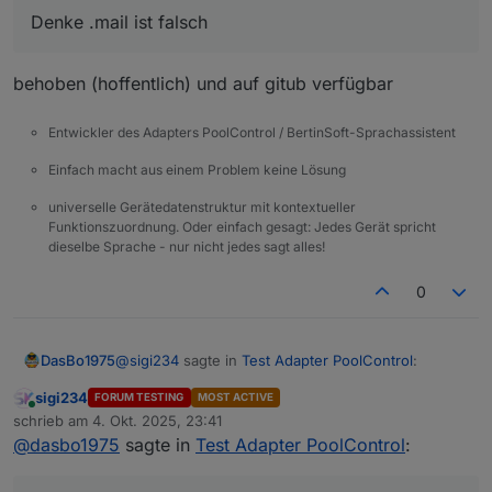
Denke .mail ist falsch
behoben (hoffentlich) und auf gitub verfügbar
Entwickler des Adapters PoolControl / BertinSoft-Sprachassistent
Einfach macht aus einem Problem keine Lösung
universelle Gerätedatenstruktur mit kontextueller
Funktionszuordnung. Oder einfach gesagt: Jedes Gerät spricht
dieselbe Sprache - nur nicht jedes sagt alles!
0
@
sigi234
sagte in
Test Adapter PoolControl
:
DasBo1975
sigi234
FORUM TESTING
MOST ACTIVE
Online
@
dasbo1975
sagte in
Test Adapter
schrieb am
4. Okt. 2025, 23:41
zuletzt editiert von
PoolControl
:
@
dasbo1975
sagte in
Test Adapter PoolControl
:
behoben (hoffentlich) und auf gitub verfügbar