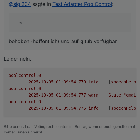
eine Existenzprüfung des E-Mail-
@
sigi234
sagte in
Test Adapter PoolControl
:
Adapters vor dem Versand,
poolcontrol.0

behoben (hoffentlich) und auf gitub verfügbar
Denke .mail ist falsch
Leider nein.
poolcontrol.0
2025-10-05 01:39:54.779	
info
	[
speechHelpe
poolcontrol.0
2025-10-05 01:39:54.777	
warn
State
"email
poolcontrol.0
2025-10-05 01:39:54.775	
info
	[
speechHelpe
Bitte benutzt das Voting rechts unten im Beitrag wenn er euch geholfen hat.
Immer Daten sichern!