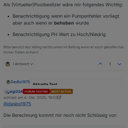
Als (Virtueller)Poolbesitzer wäre mir folgendes Wichtig:
Ich denke, das wird an der Geschwindigkeit des
Benachrichtigung wenn ein Pumpenfehler vorliegt
blockly´s liegen. Das feuert viel schneller als eine
aber auch wenn er
behoben
wurde
Messsteckdose.. Aber ich schreibe mir das mal auf,
dann setze ich dort in einen der nächsten Updates
Benachrichtigung PH Wert zu Hoch/Niedrig
eine Art Kulanzzeit. So würde die
Fehlerüberprüfung erst nach z.B. 2 Sekunden
stattfinden.
Bitte benutzt das Voting rechts unten im Beitrag wenn er euch geholfen hat.
Immer Daten sichern!
1 Antwort
1
DasBo1975
Aktuelle Test
Version
1.4.1
sigi234
FORUM TESTING
MOST ACTIVE
Online
schrieb am
4. Okt. 2025, 19:03
zuletzt editiert von sigi234
10. Apr. 2025, 21:07
Veröffentlichu
29.09.2025
@
dasbo1975
ngsdatum
Die Berechnung kommt mir noch nicht Schlüssig vor:
Github Link
https://github.com/DasBo1975/i
obroker.poolcontrol