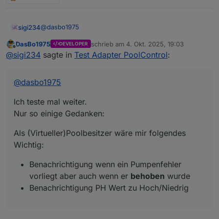
@
dasbo1975
sigi234
DasBo1975
schrieb am
4. Okt. 2025, 19:03
DEVELOPER
Ich teste mal weiter.
zuletzt editiert von
Offline
@
sigi234
sagte in
Test Adapter PoolControl
:
Nur so einige Gedanken:
Als (Virtueller)Poolbesitzer wäre mir folgendes
Wichtig:
@
dasbo1975
Benachrichtigung wenn ein Pumpenfehler
vorliegt aber auch wenn er
behoben
wurde
Ich teste mal weiter.
Benachrichtigung PH Wert zu Hoch/Niedrig
Nur so einige Gedanken:
Als (Virtueller)Poolbesitzer wäre mir folgendes
Wichtig:
Benachrichtigung wenn ein Pumpenfehler
vorliegt aber auch wenn er
behoben
wurde
Benachrichtigung PH Wert zu Hoch/Niedrig