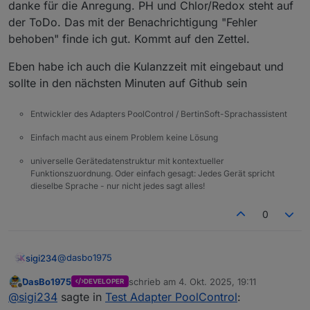
danke für die Anregung. PH und Chlor/Redox steht auf
der ToDo. Das mit der Benachrichtigung "Fehler
behoben" finde ich gut. Kommt auf den Zettel.
Eben habe ich auch die Kulanzzeit mit eingebaut und
sollte in den nächsten Minuten auf Github sein
Entwickler des Adapters PoolControl / BertinSoft-Sprachassistent
Einfach macht aus einem Problem keine Lösung
universelle Gerätedatenstruktur mit kontextueller
Funktionszuordnung. Oder einfach gesagt: Jedes Gerät spricht
dieselbe Sprache - nur nicht jedes sagt alles!
0
@
dasbo1975
sigi234
DasBo1975
schrieb am
4. Okt. 2025, 19:11
DEVELOPER
Die Berechnung kommt mir noch nicht Schlüssig vor:
zuletzt editiert von
Offline
@
sigi234
sagte in
Test Adapter PoolControl
: