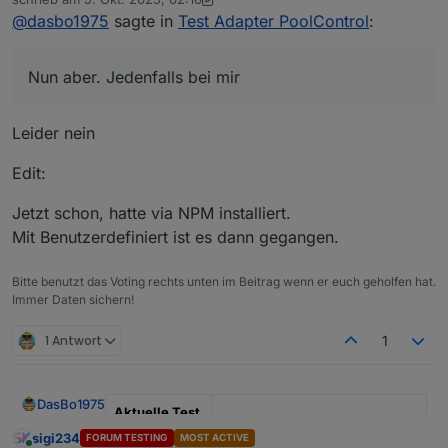
zuletzt editiert von sigi234
10. Mai 2025, 04:19
PoolControl
:
@
dasbo1975
sagte in
Test Adapter PoolControl
:
Nun aber. Jedenfalls bei mir
@
sigi234
sagte in
Test Adapter
Nun aber. Jedenfalls bei mir
PoolControl
:
Leider nein
Aber Mails gehen trotzem raus?
Edit:
Nein
Jetzt schon, hatte via NPM installiert.
Mit Benutzerdefiniert ist es dann gegangen.
Bitte benutzt das Voting rechts unten im Beitrag wenn er euch geholfen hat.
Immer Daten sichern!
1 Antwort
1
DasBo1975
Aktuelle Test
Version
1.4.1
sigi234
FORUM TESTING
MOST ACTIVE