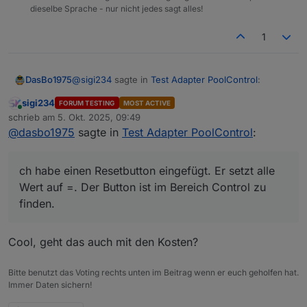
dieselbe Sprache - nur nicht jedes sagt alles!
1
@
sigi234
sagte in
Test Adapter PoolControl
:
DasBo1975
sigi234
FORUM TESTING
MOST ACTIVE
Online
@
dasbo1975
schrieb am
5. Okt. 2025, 09:49
zuletzt editiert von
@
dasbo1975
sagte in
Test Adapter PoolControl
:
Ich habe einen Resetbutton eingefügt. Er setzt alle
Hallo, Stromverbrauch rechnet noch mit alten
Wert auf =. Der Button ist im Bereich Control zu
Watt Werte:
finden.
ch habe einen Resetbutton eingefügt. Er setzt alle
Wert auf =. Der Button ist im Bereich Control zu
Änderung ist auf Github
finden.
Cool, geht das auch mit den Kosten?
Bitte benutzt das Voting rechts unten im Beitrag wenn er euch geholfen hat.
Immer Daten sichern!
Kann ich die irgendwie zurücksetzen?