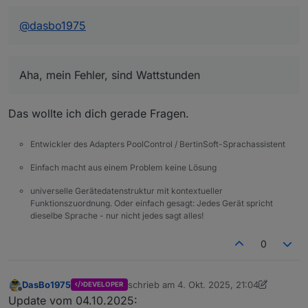
@
dasbo1975
Aha, mein Fehler, sind Wattstunden
Das wollte ich dich gerade Fragen.
Entwickler des Adapters PoolControl / BertinSoft-Sprachassistent
Der Test DP ist eine Funkschaltsteckdose von
Homemmatic
Einfach macht aus einem Problem keine Lösung
Aha, mein Fehler, sind Wattstunden
universelle Gerätedatenstruktur mit kontextueller
Funktionszuordnung. Oder einfach gesagt: Jedes Gerät spricht
dieselbe Sprache - nur nicht jedes sagt alles!
0
DasBo1975
schrieb am
4. Okt. 2025, 21:04
DEVELOPER
zuletzt editiert von DasBo1975
10. Apr. 20
Offline
Update vom 04.10.2025: