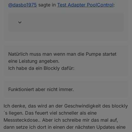
✔️ Behebt eine mögliche Endlosschleife in der
@
dasbo1975
sagte in
Test Adapter PoolControl
:
Pumpensteuerung (pump_switch ↔ deviceId).
poolcontrol.0

Enthält außerdem kleinere
	2025-10-04 20:29:45.622	warn	[pumpHelper
Natürlich muss man wenn man die Pumpe startet eine
Stabilitätsverbesserungen.
poolcontrol.0

Leistung angeben.
	2025-10-04 20:29:45.616	warn	[pumpHelper
Ich habe da ein Blockly dafür:
poolcontrol.0

	2025-10-04 20:29:41.085	info	[pumpHelpe
poolcontrol.0

	2025-10-04 20:29:41.075	info	[pumpHelpe
Natürlich muss man wenn man die Pumpe startet
poolcontrol.0

eine Leistung angeben.
Ich habe da ein Blockly dafür:
Funktioniert aber nicht immer.
Funktioniert aber nicht immer.
Ich denke, das wird an der Geschwindigkeit des blockly
´s liegen. Das feuert viel schneller als eine
Messsteckdose.. Aber ich schreibe mir das mal auf,
dann setze ich dort in einen der nächsten Updates eine