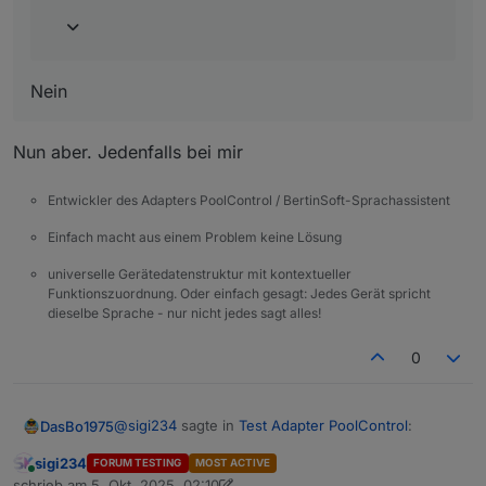
Nein
Nun aber. Jedenfalls bei mir
Entwickler des Adapters PoolControl / BertinSoft-Sprachassistent
Einfach macht aus einem Problem keine Lösung
universelle Gerätedatenstruktur mit kontextueller
Funktionszuordnung. Oder einfach gesagt: Jedes Gerät spricht
dieselbe Sprache - nur nicht jedes sagt alles!
0
@
sigi234
sagte in
Test Adapter PoolControl
:
DasBo1975
sigi234
FORUM TESTING
MOST ACTIVE
Online
@
dasbo1975
sagte in
Test Adapter
schrieb am
5. Okt. 2025, 02:10