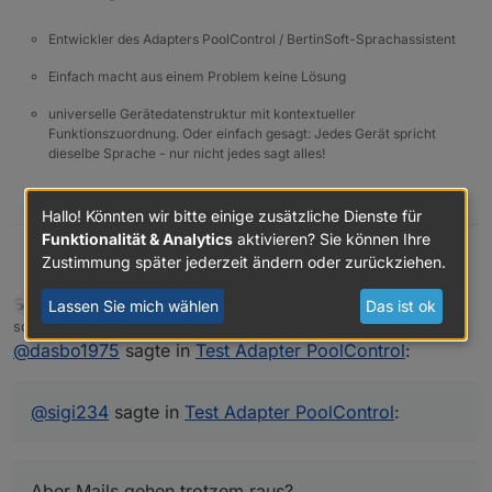
Entwickler des Adapters PoolControl / BertinSoft-Sprachassistent
Einfach macht aus einem Problem keine Lösung
universelle Gerätedatenstruktur mit kontextueller
Funktionszuordnung. Oder einfach gesagt: Jedes Gerät spricht
dieselbe Sprache - nur nicht jedes sagt alles!
0
Hallo! Könnten wir bitte einige zusätzliche Dienste für
Funktionalität & Analytics
aktivieren? Sie können Ihre
Zustimmung später jederzeit ändern oder zurückziehen.
@
sigi234
sagte in
Test Adapter PoolControl
:
DasBo1975
sigi234
Lassen Sie mich wählen
Das ist ok
FORUM TESTING
MOST ACTIVE
Online
Leider nein.
schrieb am
5. Okt. 2025, 00:04
zuletzt editiert von
Copy to Clipboard poolcontrol.0 2025-10-05
@
dasbo1975
sagte in
Test Adapter PoolControl
:
Aber Mails gehen trotzem raus?
01:39:54.779 info [speechHelper] E-Mail
gesendet an xxxxxxxxxx: Die Poolpumpe
wurde gestartet. poolcontrol.0 2025-10-05
@
sigi234
sagte in
Test Adapter PoolControl
:
01:39:54.777 warn State "email.0.mail" has no
existing object, this might lead to an error in
future versions poolcontrol.0 2025-10-05
Aber Mails gehen trotzem raus?