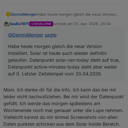
DennisMenger
Habe heute morgen gleich die neue Version
D
installiert. Solar ist heute auch wieder definitiv
DasBo1975
schrieb am
23. Apr. 2026, 20:34
DEVELOPER
gelaufen. Datenpunkt solar-ran-today steht auf
zuletzt editiert von
Offline
true, Datenpunkt active-minutes-today steht
@
DennisMenger
sagte
:
aber weiter auf 0. Letzter Zeitstempel vom
20.04.2026.
Habe heute morgen gleich die neue Version
installiert. Solar ist heute auch wieder definitiv
gelaufen. Datenpunkt solar-ran-today steht auf true,
Datenpunkt active-minutes-today steht aber weiter
auf 0. Letzter Zeitstempel vom 20.04.2026.
Moin. Ich danke dir für die Info. Ich kann das bei mir
leider nicht nachvollziehen. Bei mir wird der Datenpunkt
gefüllt. Ich werde das morgen spätestens am
Wochenende noch mal genauer unter die Lupe nehmen.
Vielleicht kannst du mir einmal Screenshots von allen
Daten punkten schicken aus dem Solar Inside Bereich.