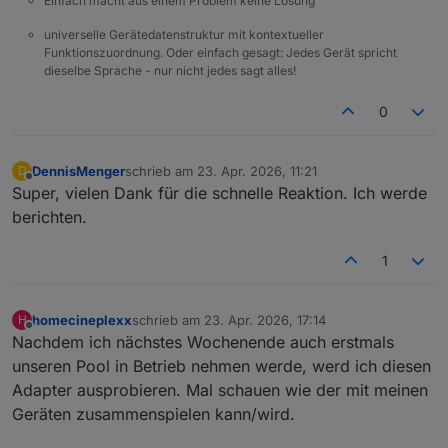
Einfach macht aus einem Problem keine Lösung
universelle Gerätedatenstruktur mit kontextueller
Funktionszuordnung. Oder einfach gesagt: Jedes Gerät spricht
dieselbe Sprache - nur nicht jedes sagt alles!
0
DennisMenger
schrieb am
23. Apr. 2026, 11:21
D
zuletzt editiert von
Offline
Super, vielen Dank für die schnelle Reaktion. Ich werde
berichten.
1
homecineplexx
schrieb am
23. Apr. 2026, 17:14
H
zuletzt editiert von
Offline
Nachdem ich nächstes Wochenende auch erstmals
unseren Pool in Betrieb nehmen werde, werd ich diesen
Adapter ausprobieren. Mal schauen wie der mit meinen
Geräten zusammenspielen kann/wird.