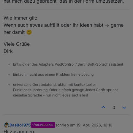
hat mich dazu gebracht, das in der Form umzusetzen.
Wie immer gilt:
Wenn euch etwas auffällt oder ihr Ideen habt → gerne
her damit 🙂
Viele Grüße
Dirk
Entwickler des Adapters PoolControl / BertinSoft-Sprachassistent
Einfach macht aus einem Problem keine Lösung
universelle Gerätedatenstruktur mit kontextueller
Funktionszuordnung. Oder einfach gesagt: Jedes Gerät spricht
dieselbe Sprache - nur nicht jedes sagt alles!
0
DasBo1975
schrieb am
19. Apr. 2026, 16:10
DEVELOPER
zuletzt editiert von
Offline
Hi zusammen,