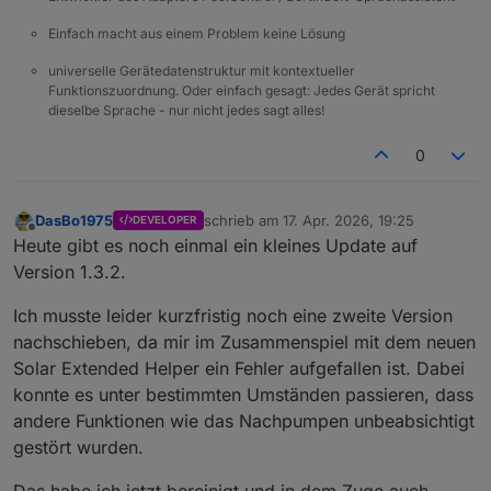
Einfach macht aus einem Problem keine Lösung
universelle Gerätedatenstruktur mit kontextueller
Funktionszuordnung. Oder einfach gesagt: Jedes Gerät spricht
dieselbe Sprache - nur nicht jedes sagt alles!
0
DasBo1975
schrieb am
17. Apr. 2026, 19:25
DEVELOPER
zuletzt editiert von
Offline
Heute gibt es noch einmal ein kleines Update auf
Version 1.3.2.
Ich musste leider kurzfristig noch eine zweite Version
nachschieben, da mir im Zusammenspiel mit dem neuen
Solar Extended Helper ein Fehler aufgefallen ist. Dabei
konnte es unter bestimmten Umständen passieren, dass
andere Funktionen wie das Nachpumpen unbeabsichtigt
gestört wurden.
Das habe ich jetzt bereinigt und in dem Zuge auch