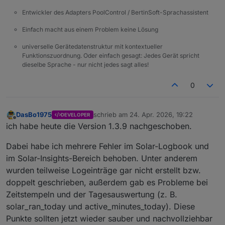
Entwickler des Adapters PoolControl / BertinSoft-Sprachassistent
Einfach macht aus einem Problem keine Lösung
universelle Gerätedatenstruktur mit kontextueller
Funktionszuordnung. Oder einfach gesagt: Jedes Gerät spricht
dieselbe Sprache - nur nicht jedes sagt alles!
0
DasBo1975
schrieb am
24. Apr. 2026, 19:22
DEVELOPER
zuletzt editiert von
Offline
ich habe heute die Version 1.3.9 nachgeschoben.
Dabei habe ich mehrere Fehler im Solar-Logbook und
im Solar-Insights-Bereich behoben. Unter anderem
wurden teilweise Logeinträge gar nicht erstellt bzw.
doppelt geschrieben, außerdem gab es Probleme bei
Zeitstempeln und der Tagesauswertung (z. B.
solar_ran_today und active_minutes_today). Diese
Punkte sollten jetzt wieder sauber und nachvollziehbar