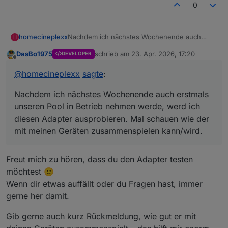
0
homecineplexx
Nachdem ich nächstes Wochenende auch
H
erstmals unseren Pool in Betrieb nehmen
DasBo1975
schrieb am
23. Apr. 2026, 17:20
DEVELOPER
werde, werd ich diesen Adapter ausprobieren.
zuletzt editiert von
Offline
Mal schauen wie der mit meinen Geräten
@
homecineplexx
sagte
:
zusammenspielen kann/wird.
Nachdem ich nächstes Wochenende auch erstmals
unseren Pool in Betrieb nehmen werde, werd ich
diesen Adapter ausprobieren. Mal schauen wie der
mit meinen Geräten zusammenspielen kann/wird.
Freut mich zu hören, dass du den Adapter testen
möchtest 🙂
Wenn dir etwas auffällt oder du Fragen hast, immer
gerne her damit.
Gib gerne auch kurz Rückmeldung, wie gut er mit