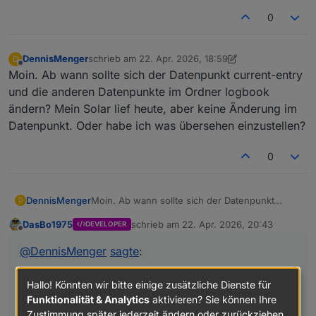
0
DennisMenger
schrieb am
22. Apr. 2026, 18:59
D
zuletzt editiert von DennisMenger
Offline
Moin. Ab wann sollte sich der Datenpunkt current-entry
und die anderen Datenpunkte im Ordner logbook
ändern? Mein Solar lief heute, aber keine Änderung im
Datenpunkt. Oder habe ich was übersehen einzustellen?
0
DennisMenger
Moin. Ab wann sollte sich der Datenpunkt
D
current-entry und die anderen Datenpunkte im
DasBo1975
schrieb am
22. Apr. 2026, 20:43
DEVELOPER
Ordner logbook ändern? Mein Solar lief heute,
zuletzt editiert von
Offline
aber keine Änderung im Datenpunkt. Oder
@
DennisMenger
sagte
:
habe ich was übersehen einzustellen?
Moin. Ab wann sollte sich der Datenpunkt current-
Hallo! Könnten wir bitte einige zusätzliche Dienste für
entry und die anderen Datenpunkte im Ordner
Funktionalität & Analytics
aktivieren? Sie können Ihre
logbook ändern? Mein Solar lief heute, aber keine
Zustimmung später jederzeit ändern oder zurückziehen.