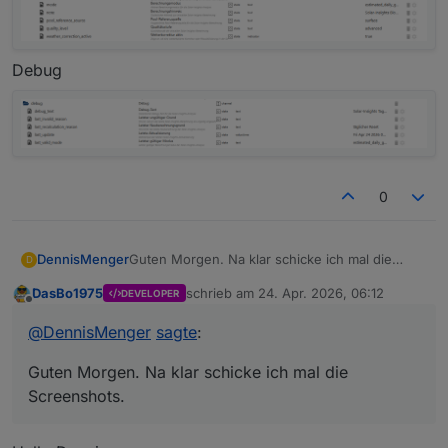
Debug
0
Guten Morgen. Na klar schicke ich mal die
DennisMenger
D
Screenshots.
DasBo1975
schrieb am
24. Apr. 2026, 06:12
DEVELOPER
Results
zuletzt editiert von
Offline
@
DennisMenger
sagte
:
Guten Morgen. Na klar schicke ich mal die
Screenshots.
Logbook