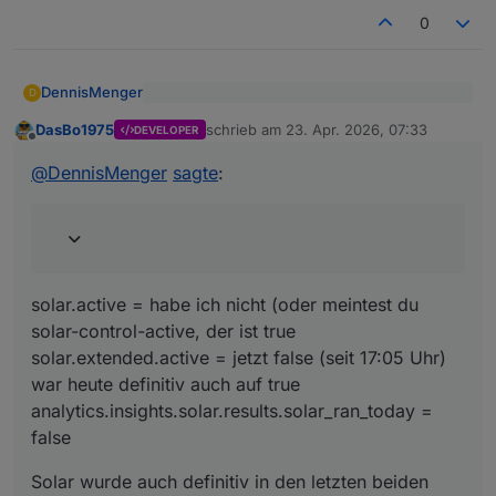
0
DennisMenger
D
solar.active
DasBo1975
schrieb am
23. Apr. 2026, 07:33
solar.extended.active
DEVELOPER
zuletzt editiert von
Offline
solar.active = habe ich nicht (oder meintest du
analytics.insights.solar.results.solar_r
solar-control-active, der ist true
@
DennisMenger
sagte
:
an_today
solar.extended.active = jetzt false (seit 17:05
Solar wurde auch definitiv in den letzten beiden
Uhr) war heute definitiv auch auf true
Tagen jeweils eingeschaltet durch den Adapter.
analytics.insights.solar.results.solar_ran_today =
false
solar.active = habe ich nicht (oder meintest du
solar-control-active, der ist true
solar.extended.active = jetzt false (seit 17:05 Uhr)
war heute definitiv auch auf true
analytics.insights.solar.results.solar_ran_today =
false
Solar wurde auch definitiv in den letzten beiden