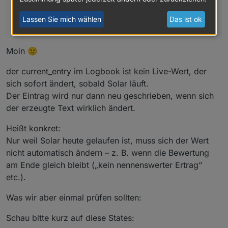
Änderung im Datenpunkt. Oder habe ich was
Lassen Sie mich wählen
Das ist ok
übersehen einzustellen?
Moin 🙂
der current_entry im Logbook ist kein Live-Wert, der
sich sofort ändert, sobald Solar läuft.
Der Eintrag wird nur dann neu geschrieben, wenn sich
der erzeugte Text wirklich ändert.
Heißt konkret:
Nur weil Solar heute gelaufen ist, muss sich der Wert
nicht automatisch ändern – z. B. wenn die Bewertung
am Ende gleich bleibt („kein nennenswerter Ertrag“
etc.).
Was wir aber einmal prüfen sollten:
Schau bitte kurz auf diese States: