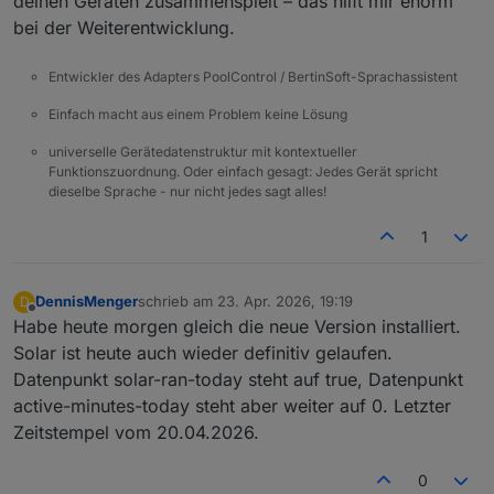
deinen Geräten zusammenspielt – das hilft mir enorm
bei der Weiterentwicklung.
Entwickler des Adapters PoolControl / BertinSoft-Sprachassistent
Einfach macht aus einem Problem keine Lösung
universelle Gerätedatenstruktur mit kontextueller
Funktionszuordnung. Oder einfach gesagt: Jedes Gerät spricht
dieselbe Sprache - nur nicht jedes sagt alles!
1
DennisMenger
schrieb am
23. Apr. 2026, 19:19
D
zuletzt editiert von
Offline
Habe heute morgen gleich die neue Version installiert.
Solar ist heute auch wieder definitiv gelaufen.
Datenpunkt solar-ran-today steht auf true, Datenpunkt
active-minutes-today steht aber weiter auf 0. Letzter
Zeitstempel vom 20.04.2026.
0