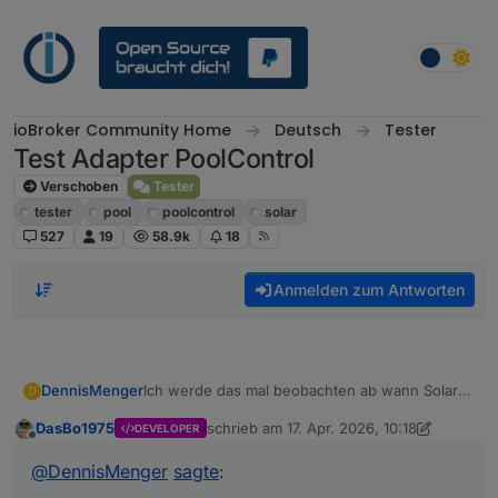
Weiter zum Inhalt
ioBroker Community Home
Deutsch
Tester
Test Adapter PoolControl
Verschoben
Tester
tester
pool
poolcontrol
solar
527
19
58.9k
18
Anmelden zum Antworten
Ich werde das mal beobachten ab wann Solar
DennisMenger
D
jeweils eingeschaltet wird.
DasBo1975
schrieb am
17. Apr. 2026, 10:18
DEVELOPER
Wäre es sinnvoll zur besseren Übersicht die
zuletzt editiert von DasBo1975
Offline
betreffenden Datenpunkte, die für die
@
DennisMenger
sagte
:
Solarsteuerung geprüft werden, mit in den
Ordner extended mit anzeigen zu lassen?