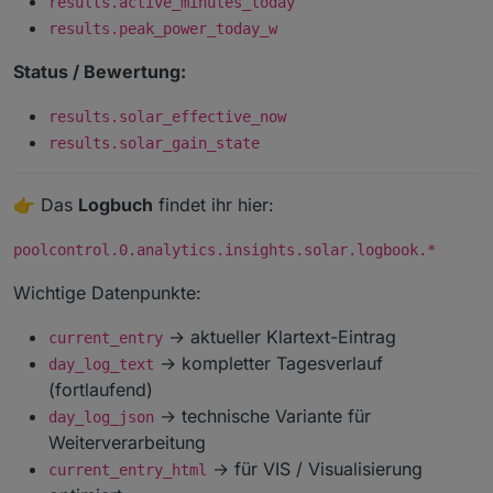
results.active_minutes_today
results.peak_power_today_w
Status / Bewertung:
results.solar_effective_now
results.solar_gain_state
👉 Das
Logbuch
findet ihr hier:
poolcontrol.0.analytics.insights.solar.logbook.*
Wichtige Datenpunkte:
→ aktueller Klartext-Eintrag
current_entry
→ kompletter Tagesverlauf
day_log_text
(fortlaufend)
→ technische Variante für
day_log_json
Weiterverarbeitung
→ für VIS / Visualisierung
current_entry_html