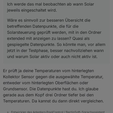
Ich werde das mal beobachten ab wann Solar
Quasi als gespiegelte Datenpunkte. So könnte
man, vor allem jetzt in der Testphase, besser
jeweils eingeschaltet wird.
nachvollziehen wann und warum Solar aktiv
oder auch nicht aktiv ist.
Wäre es sinnvoll zur besseren Übersicht die
betreffenden Datenpunkte, die für die
Solarsteuerung geprüft werden, mit in den Ordner
extended mit anzeigen zu lassen? Quasi als
gespiegelte Datenpunkte. So könnte man, vor allem
jetzt in der Testphase, besser nachvollziehen wann
und warum Solar aktiv oder auch nicht aktiv ist.
Er prüft ja deine Temperaturen vom hinterlegten
Kollektor Sensor gegen die ausgewählte Temperatur,
entweder vom hinterlegten Oberflächen oder
Grundsensor. Die Datenpunkte hast du. Ich glaube
gerade aus dem Kopf drei Ordner tiefer bei den
Temperaturen. Da kannst du dann direkt vergleichen.
Entwickler des Adapters PoolControl / BertinSoft-Sprachassistent