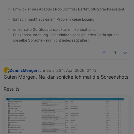
Entwickler des Adapters PoolControl / BertinSoft-Sprachassistent
Einfach macht aus einem Problem keine Lösung
universelle Gerätedatenstruktur mit kontextueller
Funktionszuordnung. Oder einfach gesagt: Jedes Gerät spricht
dieselbe Sprache - nur nicht jedes sagt alles!
0
DennisMenger
schrieb am
24. Apr. 2026, 04:12
D
zuletzt editiert von
Offline
Guten Morgen. Na klar schicke ich mal die Screenshots.
Results