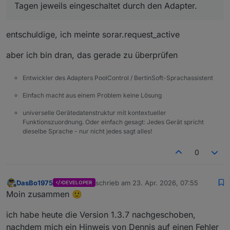
Tagen jeweils eingeschaltet durch den Adapter.
entschuldige, ich meinte sorar.request_active
aber ich bin dran, das gerade zu überprüfen
Entwickler des Adapters PoolControl / BertinSoft-Sprachassistent
Einfach macht aus einem Problem keine Lösung
universelle Gerätedatenstruktur mit kontextueller
Funktionszuordnung. Oder einfach gesagt: Jedes Gerät spricht
dieselbe Sprache - nur nicht jedes sagt alles!
0
DasBo1975
schrieb am
23. Apr. 2026, 07:55
DEVELOPER
zuletzt editiert von
Offline
Moin zusammen 🙂
ich habe heute die Version 1.3.7 nachgeschoben,
nachdem mich ein Hinweis von Dennis auf einen Fehler