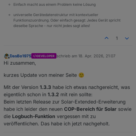
Einfach macht aus einem Problem keine Lösung
universelle Gerätedatenstruktur mit kontextueller
Funktionszuordnung. Oder einfach gesagt: Jedes Gerät spricht
dieselbe Sprache - nur nicht jedes sagt alles!
1
DasBo1975
schrieb am
18. Apr. 2026, 21:07
DEVELOPER
zuletzt editiert von
Offline
Hi zusammen,
kurzes Update von meiner Seite 🙂
Mit der Version
1.3.3
habe ich etwas nachgereicht, was
eigentlich schon in
1.3.2
mit rein sollte:
Beim letzten Release zur Solar-Extended-Erweiterung
habe ich leider den neuen
COP-Bereich für Solar
sowie
die
Logbuch-Funktion
vergessen mit zu
veröffentlichen. Das habe ich jetzt nachgeholt.