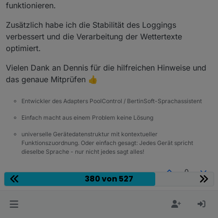
funktionieren.
Zusätzlich habe ich die Stabilität des Loggings
verbessert und die Verarbeitung der Wettertexte
optimiert.
Vielen Dank an Dennis für die hilfreichen Hinweise und
das genaue Mitprüfen 👍
Entwickler des Adapters PoolControl / BertinSoft-Sprachassistent
Einfach macht aus einem Problem keine Lösung
universelle Gerätedatenstruktur mit kontextueller
Funktionszuordnung. Oder einfach gesagt: Jedes Gerät spricht
dieselbe Sprache - nur nicht jedes sagt alles!
0
380 von 527
DasBo1975
schrieb am
25. Apr. 2026, 22:50
DEVELOPER
zuletzt editiert von
Offline
Moin ihr alle,