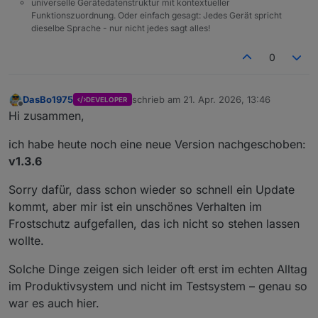
universelle Gerätedatenstruktur mit kontextueller
Funktionszuordnung. Oder einfach gesagt: Jedes Gerät spricht
dieselbe Sprache - nur nicht jedes sagt alles!
0
DasBo1975
schrieb am
21. Apr. 2026, 13:46
DEVELOPER
zuletzt editiert von
Offline
Hi zusammen,
ich habe heute noch eine neue Version nachgeschoben:
v1.3.6
Sorry dafür, dass schon wieder so schnell ein Update
kommt, aber mir ist ein unschönes Verhalten im
Frostschutz aufgefallen, das ich nicht so stehen lassen
wollte.
Solche Dinge zeigen sich leider oft erst im echten Alltag
im Produktivsystem und nicht im Testsystem – genau so
war es auch hier.