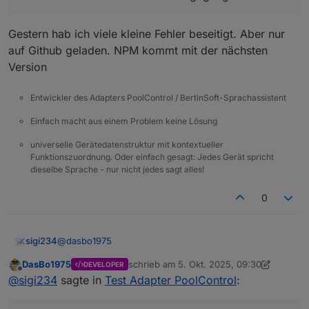
Gestern hab ich viele kleine Fehler beseitigt. Aber nur
auf Github geladen. NPM kommt mit der nächsten
Version
Entwickler des Adapters PoolControl / BertinSoft-Sprachassistent
Einfach macht aus einem Problem keine Lösung
universelle Gerätedatenstruktur mit kontextueller
Funktionszuordnung. Oder einfach gesagt: Jedes Gerät spricht
dieselbe Sprache - nur nicht jedes sagt alles!
0
@
dasbo1975
sigi234
DasBo1975
schrieb am
5. Okt. 2025, 09:30
DEVELOPER
Hallo, Stromverbrauch rechnet noch mit alten Watt
zuletzt editiert von DasBo1975
10. Mai 2025
Offline
@
sigi234
sagte in
Test Adapter PoolControl
:
Werte: