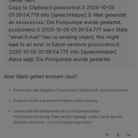
PoolControl
:
poolcontrol.0

Copy to Clipboard poolcontrol.0 2025-10-05
	2025-10-05 01:39:54.779	info	[speechHelpe
01:39:54.779 info [speechHelper] E-Mail gesendet
poolcontrol.0

eine Existenzprüfung des E-Mail-
an xxxxxxxxxx: Die Poolpumpe wurde gestartet.
	2025-10-05 01:39:54.777	warn	State "email
Adapters vor dem Versand,
poolcontrol.0

poolcontrol.0 2025-10-05 01:39:54.777 warn State
"email.0.mail" has no existing object, this might
poolcontrol.0

lead to an error in future versions poolcontrol.0
2025-10-05 01:39:54.775 info [speechHelper]
Alexa sagt: Die Poolpumpe wurde gestartet.
Denke .mail ist falsch
behoben (hoffentlich) und auf gitub verfügbar
Aber Mails gehen trotzem raus?
Entwickler des Adapters PoolControl / BertinSoft-Sprachassistent
Einfach macht aus einem Problem keine Lösung
universelle Gerätedatenstruktur mit kontextueller
Funktionszuordnung. Oder einfach gesagt: Jedes Gerät spricht
dieselbe Sprache - nur nicht jedes sagt alles!
0