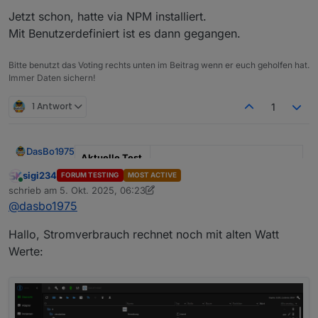
Nein
Jetzt schon, hatte via NPM installiert.
Mit Benutzerdefiniert ist es dann gegangen.
Bitte benutzt das Voting rechts unten im Beitrag wenn er euch geholfen hat.
Immer Daten sichern!
1 Antwort
1
DasBo1975
Aktuelle Test
Version
1.4.1
sigi234
FORUM TESTING
MOST ACTIVE
Online
schrieb am
5. Okt. 2025, 06:23
zuletzt editiert von sigi234
10. Mai 2025, 08:25
Veröffentlichu
29.09.2025
@
dasbo1975
ngsdatum
Hallo, Stromverbrauch rechnet noch mit alten Watt
Github Link
https://github.com/DasBo1975/i
obroker.poolcontrol
Werte:
Adapter-Beschreibung
Der Adapter
ioBroker.poolcontrol
dient zur
Steuerung und Überwachung von Poolanlagen.
Pumpensteuerung (Automatik, Manuell,