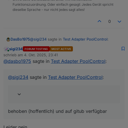
Funktionszuordnung. Oder einfach gesagt: Jedes Gerät spricht
dieselbe Sprache - nur nicht jedes sagt alles!
0
@
sigi234
sagte in
Test Adapter PoolControl
:
DasBo1975
sigi234
FORUM TESTING
MOST ACTIVE
Online
@
dasbo1975
sagte in
Test Adapter
schrieb am
4. Okt. 2025, 23:41
zuletzt editiert von
PoolControl
:
@
dasbo1975
sagte in
Test Adapter PoolControl
:
behoben (hoffentlich) und auf gitub verfügbar
eine Existenzprüfung des E-Mail-
@
sigi234
sagte in
Test Adapter PoolControl
:
Adapters vor dem Versand,
poolcontrol.0

behoben (hoffentlich) und auf gitub verfügbar
Denke .mail ist falsch
Leider nein.