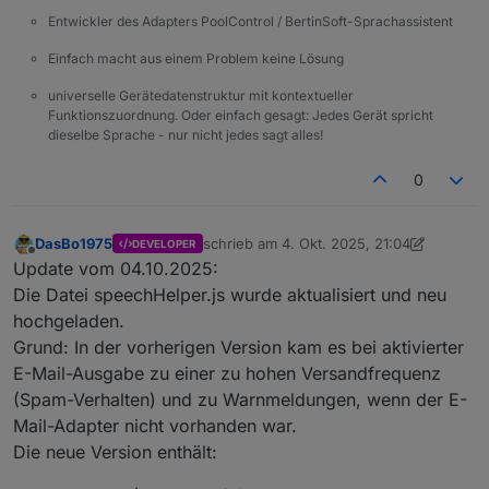
Entwickler des Adapters PoolControl / BertinSoft-Sprachassistent
Der Test DP ist eine Funkschaltsteckdose von
Homemmatic
Einfach macht aus einem Problem keine Lösung
Aha, mein Fehler, sind Wattstunden
universelle Gerätedatenstruktur mit kontextueller
Funktionszuordnung. Oder einfach gesagt: Jedes Gerät spricht
dieselbe Sprache - nur nicht jedes sagt alles!
0
DasBo1975
schrieb am
4. Okt. 2025, 21:04
DEVELOPER
zuletzt editiert von DasBo1975
10. Apr. 20
Offline
Update vom 04.10.2025:
Die Datei speechHelper.js wurde aktualisiert und neu
hochgeladen.
Grund: In der vorherigen Version kam es bei aktivierter
E-Mail-Ausgabe zu einer zu hohen Versandfrequenz
(Spam-Verhalten) und zu Warnmeldungen, wenn der E-
Mail-Adapter nicht vorhanden war.
Die neue Version enthält: