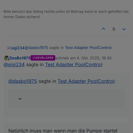
Bitte benutzt das Voting rechts unten im Beitrag wenn er euch geholfen hat.
Immer Daten sichern!
0
@
dasbo1975
sagte in
Test Adapter PoolControl
:
sigi234
DasBo1975
schrieb am
4. Okt. 2025, 18:45
DEVELOPER
zuletzt editiert von
Offline
ioBroker.poolcontrol – Version 0.1.1 veröffentlicht
@
sigi234
sagte in
Test Adapter PoolControl
:
Viel besser, jetzt kommt nur mehr
Die neue Version 0.1.1 ist jetzt verfügbar.
✔️ Behebt eine mögliche Endlosschleife in der
@
dasbo1975
sagte in
Test Adapter PoolControl
:
Pumpensteuerung (pump_switch ↔ deviceId).
poolcontrol.0

Enthält außerdem kleinere
	2025-10-04 20:29:45.622	warn	[pumpHelper
Natürlich muss man wenn man die Pumpe startet eine
Stabilitätsverbesserungen.
poolcontrol.0

Leistung angeben.
	2025-10-04 20:29:45.616	warn	[pumpHelper
Ich habe da ein Blockly dafür:
poolcontrol.0

	2025-10-04 20:29:41.085	info	[pumpHelpe
poolcontrol.0

	2025-10-04 20:29:41.075	info	[pumpHelpe
Natürlich muss man wenn man die Pumpe startet
poolcontrol.0
