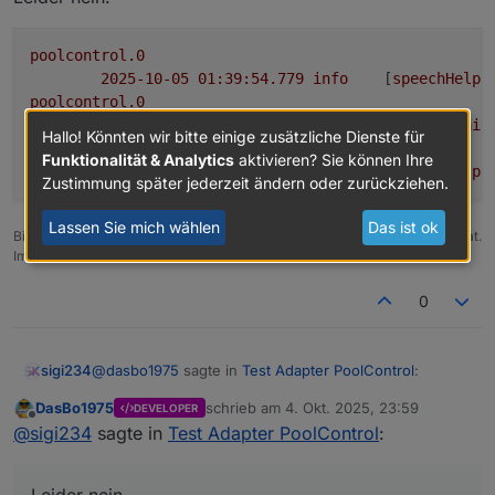
poolcontrol.0
2025-10-05 01:39:54.779	
info
	[
speechHelpe
poolcontrol.0
2025-10-05 01:39:54.777	
warn
State
"email
Hallo! Könnten wir bitte einige zusätzliche Dienste für
poolcontrol.0
Funktionalität & Analytics
aktivieren? Sie können Ihre
2025-10-05 01:39:54.775	
info
	[
speechHelpe
Zustimmung später jederzeit ändern oder zurückziehen.
Lassen Sie mich wählen
Das ist ok
Bitte benutzt das Voting rechts unten im Beitrag wenn er euch geholfen hat.
Immer Daten sichern!
0
@
dasbo1975
sagte in
Test Adapter PoolControl
:
sigi234
DasBo1975
schrieb am
4. Okt. 2025, 23:59
DEVELOPER
zuletzt editiert von
Offline
@
sigi234
sagte in
Test Adapter PoolControl
:
@
sigi234
sagte in
Test Adapter PoolControl
:
Leider nein.
@
dasbo1975
sagte in
Test Adapter
Leider nein.