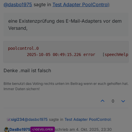
zuletzt editiert von sigi234
10. Mai 2025, 00:51
@
dasbo1975
sagte in
Test Adapter PoolControl
:
aktivierter E-Mail-Ausgabe zu einer zu hohen
eine Existenzprüfung des E-Mail-Adapters vor dem
Versandfrequenz (Spam-Verhalten) und zu
Versand,
Warnmeldungen, wenn der E-Mail-Adapter nicht
und verhindert dadurch unnötige E-Mail-Schleifen.
eine Existenzprüfung des E-Mail-Adapters vor dem
vorhanden war.
Die neue Version enthält:
Versand,
poolcontrol.0
2025-10-05 00:49:15.226	
error
	[
speechHelpe
Denke .mail ist falsch
Bitte benutzt das Voting rechts unten im Beitrag wenn er euch geholfen hat.
Immer Daten sichern!
0
@
dasbo1975
sagte in
Test Adapter PoolControl
:
sigi234
DasBo1975
schrieb am
4. Okt. 2025, 23:30
DEVELOPER
zuletzt editiert von