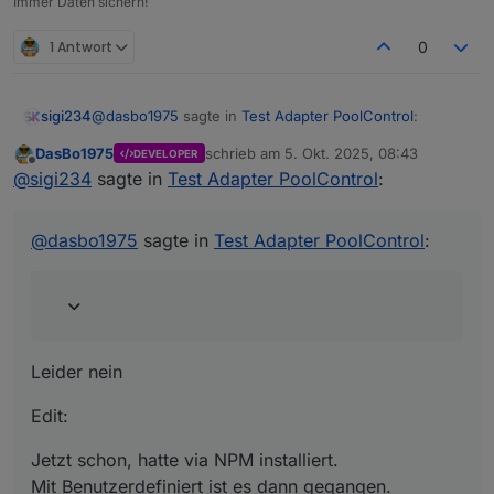
Immer Daten sichern!
1 Antwort
0
@
dasbo1975
sagte in
Test Adapter PoolControl
:
sigi234
DasBo1975
schrieb am
5. Okt. 2025, 08:43
DEVELOPER
zuletzt editiert von
Offline
Nun aber. Jedenfalls bei mir
@
sigi234
sagte in
Test Adapter PoolControl
:
Leider nein
@
dasbo1975
sagte in
Test Adapter PoolControl
:
Edit:
Jetzt schon, hatte via NPM installiert.
Mit Benutzerdefiniert ist es dann gegangen.
Leider nein
Edit:
Jetzt schon, hatte via NPM installiert.
Mit Benutzerdefiniert ist es dann gegangen.