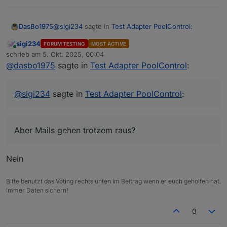
@
sigi234
sagte in
Test Adapter PoolControl
:
DasBo1975
sigi234
FORUM TESTING
MOST ACTIVE
Online
Leider nein.
schrieb am
5. Okt. 2025, 00:04
zuletzt editiert von
Copy to Clipboard poolcontrol.0 2025-10-05
@
dasbo1975
sagte in
Test Adapter PoolControl
:
Aber Mails gehen trotzem raus?
01:39:54.779 info [speechHelper] E-Mail
gesendet an xxxxxxxxxx: Die Poolpumpe
wurde gestartet. poolcontrol.0 2025-10-05
@
sigi234
sagte in
Test Adapter PoolControl
:
01:39:54.777 warn State "email.0.mail" has no
existing object, this might lead to an error in
future versions poolcontrol.0 2025-10-05
Aber Mails gehen trotzem raus?
01:39:54.775 info [speechHelper] Alexa sagt:
Die Poolpumpe wurde gestartet.
Nein
Bitte benutzt das Voting rechts unten im Beitrag wenn er euch geholfen hat.
Immer Daten sichern!
0