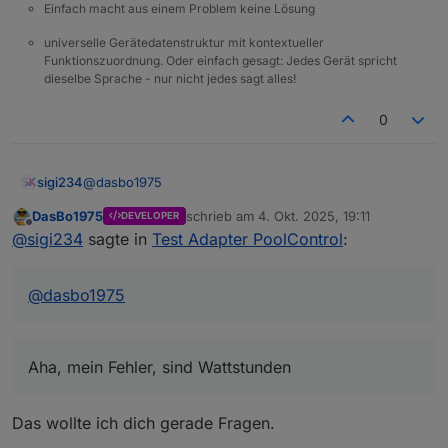
Einfach macht aus einem Problem keine Lösung
universelle Gerätedatenstruktur mit kontextueller
Funktionszuordnung. Oder einfach gesagt: Jedes Gerät spricht
dieselbe Sprache - nur nicht jedes sagt alles!
0
@
dasbo1975
sigi234
DasBo1975
schrieb am
4. Okt. 2025, 19:11
DEVELOPER
Die Berechnung kommt mir noch nicht Schlüssig vor:
zuletzt editiert von
Offline
@
sigi234
sagte in
Test Adapter PoolControl
:
@
dasbo1975
Aha, mein Fehler, sind Wattstunden
Das wollte ich dich gerade Fragen.