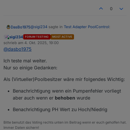
0
@
sigi234
sagte in
Test Adapter PoolControl
:
DasBo1975
sigi234
FORUM TESTING
MOST ACTIVE
Online
@
dasbo1975
sagte in
Test Adapter
schrieb am
4. Okt. 2025, 19:00
zuletzt editiert von
PoolControl
:
@
dasbo1975
Natürlich muss man wenn man die Pumpe
Ich teste mal weiter.
startet eine Leistung angeben.
ioBroker.poolcontrol – Version 0.1.1
Nur so einige Gedanken:
Ich habe da ein Blockly dafür:
veröffentlicht
Funktioniert aber nicht immer.
Als (Virtueller)Poolbesitzer wäre mir folgendes Wichtig:
Ich denke, das wird an der Geschwindigkeit des
Benachrichtigung wenn ein Pumpenfehler vorliegt
blockly´s liegen. Das feuert viel schneller als eine
aber auch wenn er
behoben
wurde
Messsteckdose.. Aber ich schreibe mir das mal auf,
dann setze ich dort in einen der nächsten Updates
Benachrichtigung PH Wert zu Hoch/Niedrig
eine Art Kulanzzeit. So würde die
Fehlerüberprüfung erst nach z.B. 2 Sekunden
stattfinden.
Bitte benutzt das Voting rechts unten im Beitrag wenn er euch geholfen hat.
Immer Daten sichern!