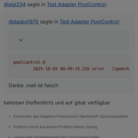
Offline
eine Existenzprüfung des E-Mail-Adapters vor
@
sigi234
sagte in
Test Adapter PoolControl
:
dem Versand,
poolcontrol.0

@
dasbo1975
sagte in
Test Adapter PoolControl
:
Denke .mail ist falsch
poolcontrol.0
2025-10-05 00:49:15.226	
error
	[
speechHel
Denke .mail ist falsch
behoben (hoffentlich) und auf gitub verfügbar
Entwickler des Adapters PoolControl / BertinSoft-Sprachassistent
Einfach macht aus einem Problem keine Lösung
universelle Gerätedatenstruktur mit kontextueller