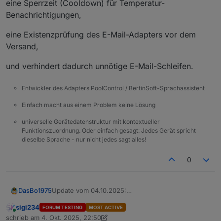
eine Sperrzeit (Cooldown) für Temperatur-
Benachrichtigungen,
eine Existenzprüfung des E-Mail-Adapters vor dem
Versand,
und verhindert dadurch unnötige E-Mail-Schleifen.
Entwickler des Adapters PoolControl / BertinSoft-Sprachassistent
Einfach macht aus einem Problem keine Lösung
universelle Gerätedatenstruktur mit kontextueller
Funktionszuordnung. Oder einfach gesagt: Jedes Gerät spricht
dieselbe Sprache - nur nicht jedes sagt alles!
0
Update vom 04.10.2025:
DasBo1975
Die Datei speechHelper.js wurde aktualisiert und
sigi234
FORUM TESTING
MOST ACTIVE
neu hochgeladen.
eine Sperrzeit (Cooldown) für Temperatur-
Online
schrieb am
4. Okt. 2025, 22:50
Grund: In der vorherigen Version kam es bei
Benachrichtigungen,