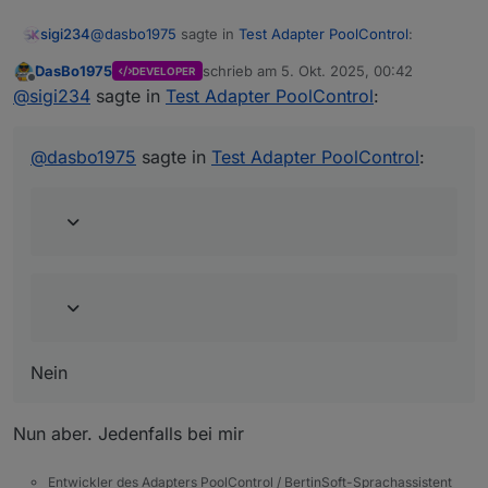
@
dasbo1975
sagte in
Test Adapter PoolControl
:
sigi234
DasBo1975
schrieb am
5. Okt. 2025, 00:42
DEVELOPER
zuletzt editiert von
Offline
@
sigi234
sagte in
Test Adapter PoolControl
:
@
sigi234
sagte in
Test Adapter PoolControl
:
@
dasbo1975
sagte in
Test Adapter PoolControl
:
Aber Mails gehen trotzem raus?
Nein
Nein
Nun aber. Jedenfalls bei mir
Entwickler des Adapters PoolControl / BertinSoft-Sprachassistent