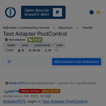
Weiter zum Inhalt
ioBroker Community Home
Deutsch
Tester
Test Adapter PoolControl
Verschoben
Tester
tester
pool
poolcontrol
solar
527
19
58.6k
18
Anmelden zum Antworten
ioBroker.poolcontrol – Version 0.1.1 veröffentlicht
DasBo1975
sigi234
FORUM TESTING
MOST ACTIVE
Die neue Version 0.1.1 ist jetzt verfügbar.
Online
schrieb am
4. Okt. 2025, 18:30
✔️ Behebt eine mögliche Endlosschleife in der
zuletzt editiert von sigi234
10. Apr. 2025, 20:32
@
dasbo1975
sagte in
Test Adapter PoolControl
:
Pumpensteuerung (pump_switch ↔ deviceId).
Enthält außerdem kleinere