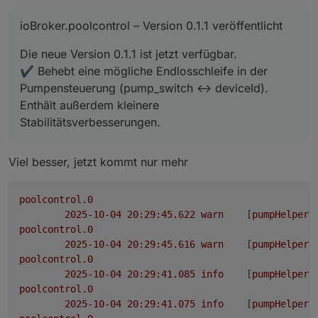
Stabilitätsverbesserungen.
ioBroker.poolcontrol – Version 0.1.1 veröffentlicht
Die neue Version 0.1.1 ist jetzt verfügbar.
✔️ Behebt eine mögliche Endlosschleife in der
Pumpensteuerung (pump_switch ↔ deviceId).
Enthält außerdem kleinere
Stabilitätsverbesserungen.
Viel besser, jetzt kommt nur mehr
poolcontrol.0
2025-10-04 20:29:45.622	
warn
	[
pumpHelper
]
poolcontrol.0
2025-10-04 20:29:45.616	
warn
	[
pumpHelper
]
poolcontrol.0
2025-10-04 20:29:41.085	
info
	[
pumpHelper
]
poolcontrol.0
2025-10-04 20:29:41.075	
info
	[
pumpHelper
]