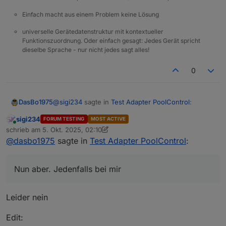
Einfach macht aus einem Problem keine Lösung
universelle Gerätedatenstruktur mit kontextueller
Funktionszuordnung. Oder einfach gesagt: Jedes Gerät spricht
dieselbe Sprache - nur nicht jedes sagt alles!
0
@
sigi234
sagte in
Test Adapter PoolControl
:
DasBo1975
sigi234
FORUM TESTING
MOST ACTIVE
Online
@
dasbo1975
sagte in
Test Adapter
schrieb am
5. Okt. 2025, 02:10
zuletzt editiert von sigi234
10. Mai 2025, 04:19
PoolControl
:
@
dasbo1975
sagte in
Test Adapter PoolControl
:
Nun aber. Jedenfalls bei mir
@
sigi234
sagte in
Test Adapter
Nun aber. Jedenfalls bei mir
PoolControl
:
Leider nein
Aber Mails gehen trotzem raus?
Edit: