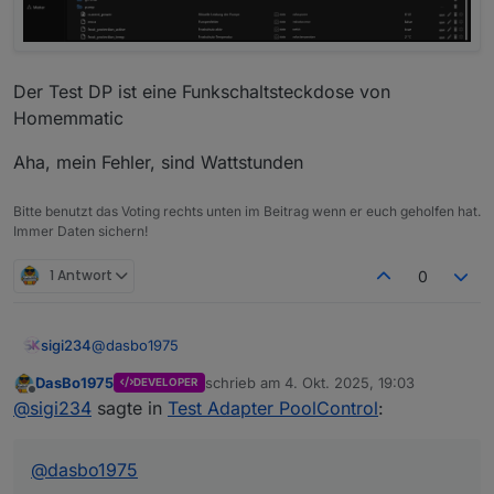
Zeitsteuerung mit bis zu 3 konfigurierbaren
0.0.5 – Sprachausgabe über Alexa und
Zeitfenstern
Telegram
Laufzeit- und Umwälzberechnung
Verbrauchs- und Kostenanalyse über
externen kWh-Zähler
Der Test DP ist eine Funkschaltsteckdose von
Sprachausgabe über Alexa oder Telegram
Homemmatic
Aha, mein Fehler, sind Wattstunden
Bitte benutzt das Voting rechts unten im Beitrag wenn er euch geholfen hat.
Immer Daten sichern!
1 Antwort
0
@
dasbo1975
sigi234
DasBo1975
schrieb am
4. Okt. 2025, 19:03
DEVELOPER
Ich teste mal weiter.
zuletzt editiert von
Offline
@
sigi234
sagte in
Test Adapter PoolControl
:
Nur so einige Gedanken:
Als (Virtueller)Poolbesitzer wäre mir folgendes
Wichtig:
@
dasbo1975
Benachrichtigung wenn ein Pumpenfehler
vorliegt aber auch wenn er
behoben
wurde