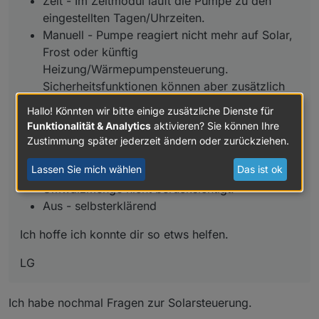
Zeit - Im Zeitmodul läuft die Pumpe zu den
Wartungsmodus starten. Dieser würde dann
eingestellten Tagen/Uhrzeiten.
so lange laufen bis du ihn wieder
Manuell - Pumpe reagiert nicht mehr auf Solar,
ausschaltest. Im Manuellen Modus wird auch
Frost oder künftig
die tägliche Umwälzmenge nicht
berücksichtigt.
Heizung/Wärmepumpensteuerung.
Sicherheitsfunktionen können aber zusätzlich
Aus - selbsterklärend
aktiviert werden. Wie z.B. der Frostwächter. Im
Hallo! Könnten wir bitte einige zusätzliche Dienste für
Manuellen Modus kannst du den
Funktionalität & Analytics
aktivieren? Sie können Ihre
Wartungsmodus starten. Dieser würde dann so
Zustimmung später jederzeit ändern oder zurückziehen.
lange laufen bis du ihn wieder ausschaltest. Im
Lassen Sie mich wählen
Das ist ok
Manuellen Modus wird auch die tägliche
Umwälzmenge nicht berücksichtigt.
Aus - selbsterklärend
Ich hoffe ich konnte dir so etws helfen.
LG
Ich habe nochmal Fragen zur Solarsteuerung.