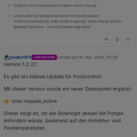
Einfach macht aus einem Problem keine Lösung
universelle Gerätedatenstruktur mit kontextueller
Funktionszuordnung. Oder einfach gesagt: Jedes Gerät spricht
dieselbe Sprache - nur nicht jedes sagt alles!
0
DasBo1975
schrieb am
16. Apr. 2026, 05:30
DEVELOPER
zuletzt editiert von
Offline
Version 1.2.22
Es gibt ein kleines Update für PoolControl:
Mit dieser Version wurde ein neuer Datenpunkt ergänzt:
👉 solar.request_active
Dieser zeigt an, ob die Solarlogik aktuell die Pumpe
anfordern würde, basierend auf den Kollektor- und
Pooltemperaturen.