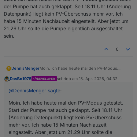
der Pumpe hat auch geklappt. Seit 18.11 Uhr (Änderung
Datenpunkt) liegt kein PV-Überschuss mehr vor. Ich
habe 15 Minuten Nachlauzeit eingestellt. Aber jetzt um
21.29 Uhr sollte die Pumpe eigentlich ausgeschaltet
sein.
0
DennisMenger
Moin. Ich habe heute mal den PV-Modus
D
getestet. Start der Pumpe hat auch geklappt.
DasBo1975
schrieb am
15. Apr. 2026, 04:32
DEVELOPER
Seit 18.11 Uhr (Änderung Datenpunkt) liegt kein
zuletzt editiert von
Offline
PV-Überschuss mehr vor. Ich habe 15 Minuten
@
DennisMenger
sagte
:
Nachlauzeit eingestellt. Aber jetzt um 21.29 Uhr
sollte die Pumpe eigentlich ausgeschaltet sein.
Moin. Ich habe heute mal den PV-Modus getestet.
Start der Pumpe hat auch geklappt. Seit 18.11 Uhr
(Änderung Datenpunkt) liegt kein PV-Überschuss
mehr vor. Ich habe 15 Minuten Nachlauzeit
eingestellt. Aber jetzt um 21.29 Uhr sollte die