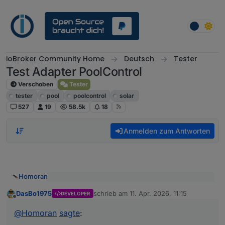
Weiter zum Inhalt
ioBroker Community Home
Deutsch
Tester
Test Adapter PoolControl
Verschoben
Tester
tester
pool
poolcontrol
solar
527
19
58.5k
18
Anmelden zum Antworten
Homoran
@
DasBo1975
sagte
:
DasBo1975
schrieb am
11. Apr. 2026, 11:15
DEVELOPER
zuletzt editiert von
Offline
Ja, mit 9.4 °C hab ich vorgestern auch angefangen
ein kleines Beispiel wie es derzeit bei mir auf
der VIS 1 ausschaut.
bin mittlerweile auf 13.
@
Homoran
sagte
:
Aber bist du mit dem Systemdruck von 7bar sicher??