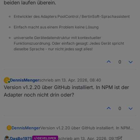
beiden laufen überein.
Entwickler des Adapters PoolControl / BertinSoft-Sprachassistent
Einfach macht aus einem Problem keine Lösung
universelle Gerätedatenstruktur mit kontextueller
Funktionszuordnung. Oder einfach gesagt: Jedes Gerät spricht
dieselbe Sprache - nur nicht jedes sagt alles!
0
DennisMenger
schrieb am
13. Apr. 2026, 08:40
D
zuletzt editiert von
Online
Version v1.2.20 über GitHub installiert. In NPM ist der
Adapter noch nicht drin oder?
0
DennisMenger
Version v1.2.20 über GitHub installiert. In NPM
D
ist der Adapter noch nicht drin oder?
DasBo1975
schrieb am
13. Apr. 2026, 09:11
DEVELOPER