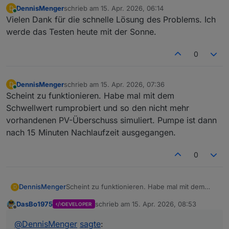
DennisMenger
schrieb am
15. Apr. 2026, 06:14
D
zuletzt editiert von
Online
Vielen Dank für die schnelle Lösung des Problems. Ich
werde das Testen heute mit der Sonne.
0
DennisMenger
schrieb am
15. Apr. 2026, 07:36
D
zuletzt editiert von
Online
Scheint zu funktionieren. Habe mal mit dem
Schwellwert rumprobiert und so den nicht mehr
vorhandenen PV-Überschuss simuliert. Pumpe ist dann
nach 15 Minuten Nachlaufzeit ausgegangen.
0
DennisMenger
Scheint zu funktionieren. Habe mal mit dem
D
Schwellwert rumprobiert und so den nicht mehr
DasBo1975
schrieb am
15. Apr. 2026, 08:53
DEVELOPER
vorhandenen PV-Überschuss simuliert. Pumpe
zuletzt editiert von
Offline
ist dann nach 15 Minuten Nachlaufzeit
@
DennisMenger
sagte
:
ausgegangen.