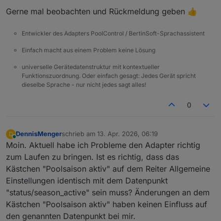
Gerne mal beobachten und Rückmeldung geben 👍
Entwickler des Adapters PoolControl / BertinSoft-Sprachassistent
Einfach macht aus einem Problem keine Lösung
universelle Gerätedatenstruktur mit kontextueller
Funktionszuordnung. Oder einfach gesagt: Jedes Gerät spricht
dieselbe Sprache - nur nicht jedes sagt alles!
0
DennisMenger
schrieb am
13. Apr. 2026, 06:19
D
zuletzt editiert von
Online
Moin. Aktuell habe ich Probleme den Adapter richtig
zum Laufen zu bringen. Ist es richtig, dass das
Kästchen "Poolsaison aktiv" auf dem Reiter Allgemeine
Einstellungen identisch mit dem Datenpunkt
"status/season_active" sein muss? Änderungen an dem
Kästchen "Poolsaison aktiv" haben keinen Einfluss auf
den genannten Datenpunkt bei mir.