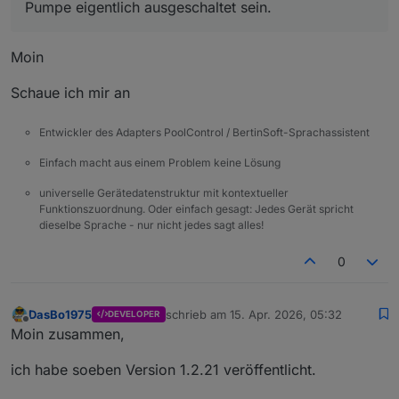
Pumpe eigentlich ausgeschaltet sein.
Moin
Schaue ich mir an
Entwickler des Adapters PoolControl / BertinSoft-Sprachassistent
Einfach macht aus einem Problem keine Lösung
universelle Gerätedatenstruktur mit kontextueller
Funktionszuordnung. Oder einfach gesagt: Jedes Gerät spricht
dieselbe Sprache - nur nicht jedes sagt alles!
0
DasBo1975
schrieb am
15. Apr. 2026, 05:32
DEVELOPER
zuletzt editiert von
Offline
Moin zusammen,
ich habe soeben Version 1.2.21 veröffentlicht.