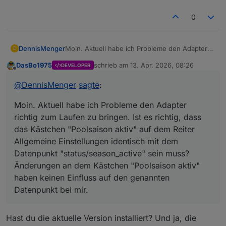
0
DennisMenger
Moin. Aktuell habe ich Probleme den Adapter
D
richtig zum Laufen zu bringen. Ist es richtig,
DasBo1975
schrieb am
13. Apr. 2026, 08:26
DEVELOPER
dass das Kästchen "Poolsaison aktiv" auf dem
zuletzt editiert von
Offline
Reiter Allgemeine Einstellungen identisch mit
@
DennisMenger
sagte
:
dem Datenpunkt "status/season_active" sein
muss? Änderungen an dem Kästchen
Moin. Aktuell habe ich Probleme den Adapter
"Poolsaison aktiv" haben keinen Einfluss auf
den genannten Datenpunkt bei mir.
richtig zum Laufen zu bringen. Ist es richtig, dass
das Kästchen "Poolsaison aktiv" auf dem Reiter
Allgemeine Einstellungen identisch mit dem
Datenpunkt "status/season_active" sein muss?
Änderungen an dem Kästchen "Poolsaison aktiv"
haben keinen Einfluss auf den genannten
Datenpunkt bei mir.
Hast du die aktuelle Version installiert? Und ja, die