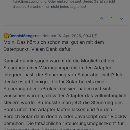
Funktionszuordnung. Oder einfach gesagt: Jedes Gerät spricht
dieselbe Sprache - nur nicht jedes sagt alles!
1
DennisMenger
schrieb am
16. Apr. 2026, 09:41
D
zuletzt editiert von DennisMenger
Online
Moin. Das hört sich schon mal gut an mit dem
Datenpunkt. Vielen Dank dafür.
Kannst du mir sagen warum du die Möglichkeit der
Steuerung einer Wärmepumpe mit in den Adapter
integriert hast, die Steuerung von Solar aber nicht? Ich
denke es gibt einige, die für Solar bereits eine
Steuerung über ioBroker realisiert haben und sich
wünschen würden, dass der Adapter das vollumfänglich
steuern würde. So müsste man jetzt die Steuerung des
Pools über den Adapter laufen lassen und für den
Bereich Solar dann doch wieder Javascript oder Blockly
bemühen. Die tatsächliche "Steuerungsmöglichkeit" für