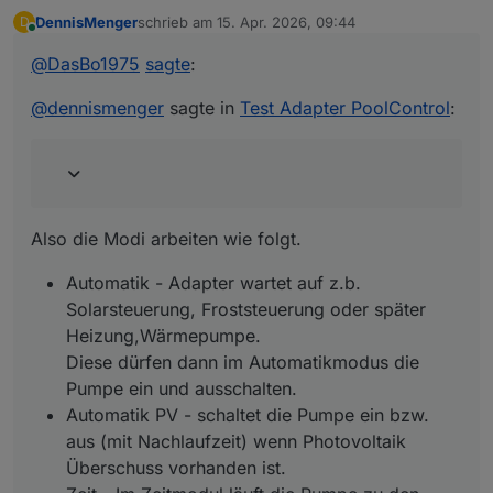
DennisMenger
schrieb am
15. Apr. 2026, 09:44
D
zuletzt editiert von
Online
@
dasbo1975
Ah ok ... dann habe ich den
@
DasBo1975
sagte
:
Automatikmodus ja völlig verkehrt interpretiert.
Also die Modi arbeiten wie folgt.
Und wo liegt der Unterschied dann zum
@
dennismenger
sagte in
Test Adapter PoolControl
:
Modus Automatik (PV)?
Automatik - Adapter wartet auf z.b.
Ich hoffe ich konnte dir so etws helfen.
Solarsteuerung, Froststeuerung oder später
Heizung,Wärmepumpe.
Diese dürfen dann im Automatikmodus die
LG
Pumpe ein und ausschalten.
Also die Modi arbeiten wie folgt.
Automatik PV - schaltet die Pumpe ein bzw.
aus (mit Nachlaufzeit) wenn Photovoltaik
Automatik - Adapter wartet auf z.b.
Überschuss vorhanden ist.
Solarsteuerung, Froststeuerung oder später
Zeit - Im Zeitmodul läuft die Pumpe zu den
Heizung,Wärmepumpe.
eingestellten Tagen/Uhrzeiten.
Diese dürfen dann im Automatikmodus die
Pumpe ein und ausschalten.
Manuell - Pumpe reagiert nicht mehr auf Solar,
Frost oder künftig
Automatik PV - schaltet die Pumpe ein bzw.
Heizung/Wärmepumpensteuerung.
aus (mit Nachlaufzeit) wenn Photovoltaik
Sicherheitsfunktionen können aber zusätzlich
Überschuss vorhanden ist.
aktiviert werden. Wie z.B. der Frostwächter.
Im Manuellen Modus kannst du den