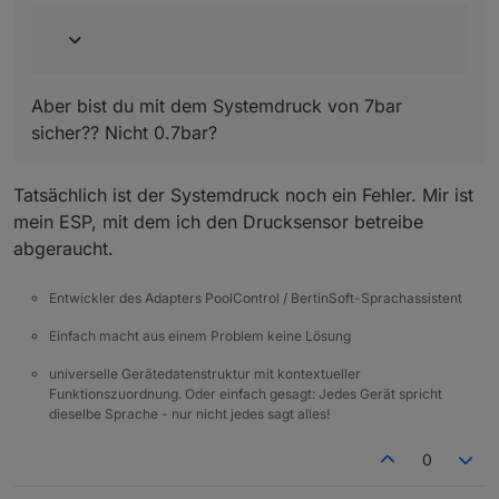
Nicht 0.7bar?
Ich muss noch einiges umbauen und erstmal mein
System wieder unter allen Bedingungen prüfen,
dann werde ich endlich mitspielen können.
EDIT:
Die Nacht war aber kalt...
Aber bist du mit dem Systemdruck von 7bar
sicher?? Nicht 0.7bar?
Tatsächlich ist der Systemdruck noch ein Fehler. Mir ist
mein ESP, mit dem ich den Drucksensor betreibe
abgeraucht.
Entwickler des Adapters PoolControl / BertinSoft-Sprachassistent
Einfach macht aus einem Problem keine Lösung
universelle Gerätedatenstruktur mit kontextueller
Funktionszuordnung. Oder einfach gesagt: Jedes Gerät spricht
dieselbe Sprache - nur nicht jedes sagt alles!
0