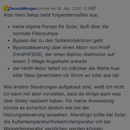
DennisMenger
schrieb am
16. Apr. 2026, 11:39
D
zuletzt editiert von DennisMenger
Online
Also mein Setup sieht folgendermaßen aus:
keine eigene Pumpe für Solar, läuft über die
normale Filterpumpe
Bypass der zu den Sollarkollektoren geht
Bypasssteuerung über einen Aktor von HmIP
(HmIPnFSI16), der einen Belimo-Stellmotor auf
einem 2-Wege-Kugelhahn antreibt
der HmIP-Aktor liefert im ioBroker die Werte true
oder false (jenachdem ob Strom an oder aus ist)
Wie andere Steuerungen aufgebaut sind, weiß ich nicht.
Ich kann mir aber vorstellen, dass da einige auch was
über Shelly realisiert haben. Für meine Anwendung
könnte es sicherlich ähnlich wie bei der
Heizungssteuerung aussehen. Allerdings sollte bei Solar
die Außentemperatur/Kollektortemperatur mit der
Wassertemperatur verglichen werden können.