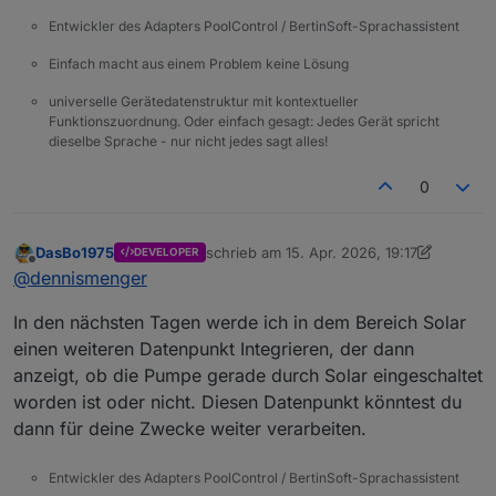
Entwickler des Adapters PoolControl / BertinSoft-Sprachassistent
Einfach macht aus einem Problem keine Lösung
universelle Gerätedatenstruktur mit kontextueller
Funktionszuordnung. Oder einfach gesagt: Jedes Gerät spricht
dieselbe Sprache - nur nicht jedes sagt alles!
0
DasBo1975
schrieb am
15. Apr. 2026, 19:17
DEVELOPER
zuletzt editiert von DasBo1975
Offline
@
dennismenger
In den nächsten Tagen werde ich in dem Bereich Solar
einen weiteren Datenpunkt Integrieren, der dann
anzeigt, ob die Pumpe gerade durch Solar eingeschaltet
worden ist oder nicht. Diesen Datenpunkt könntest du
dann für deine Zwecke weiter verarbeiten.
Entwickler des Adapters PoolControl / BertinSoft-Sprachassistent