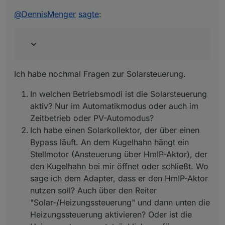
Offline
Ich habe nochmal Fragen zur Solarsteuerung.
@
dennismenger
sagte in
Test Adapter
PoolControl
:
@
DennisMenger
sagte
:
In welchen Betriebsmodi ist die
Solarsteuerung aktiv? Nur im
@
dasbo1975
Ah ok ... dann habe ich
Automatikmodus oder auch im Zeitbetrieb
den Automatikmodus ja völlig
oder PV-Automodus?
verkehrt interpretiert.
Ich habe einen Solarkollektor, der über
Ich habe nochmal Fragen zur Solarsteuerung.
Und wo liegt der Unterschied dann
einen Bypass läuft. An dem Kugelhahn
zum Modus Automatik (PV)?
hängt ein Stellmotor (Ansteuerung über
In welchen Betriebsmodi ist die Solarsteuerung
HmIP-Aktor), der den Kugelhahn bei mir
aktiv? Nur im Automatikmodus oder auch im
öffnet oder schließt. Wo sage ich dem
Also die Modi arbeiten wie folgt.
Adapter, dass er den HmIP-Aktor nutzen
Zeitbetrieb oder PV-Automodus?
soll? Auch über den Reiter
Automatik - Adapter wartet auf z.b.
Ich habe einen Solarkollektor, der über einen
"Solar-/Heizungssteuerung" und dann
Solarsteuerung, Froststeuerung oder
Bypass läuft. An dem Kugelhahn hängt ein
unten die Heizungssteuerung aktivieren?
später Heizung,Wärmepumpe.
Stellmotor (Ansteuerung über HmIP-Aktor), der
Oder ist die Heizungssteuerung
Diese dürfen dann im
tatsächlich nur für Wärmepumpen
den Kugelhahn bei mir öffnet oder schließt. Wo
Automatikmodus die Pumpe ein und
gedacht?
ausschalten.
sage ich dem Adapter, dass er den HmIP-Aktor
Automatik PV - schaltet die Pumpe
nutzen soll? Auch über den Reiter
ein bzw. aus (mit Nachlaufzeit) wenn
"Solar-/Heizungssteuerung" und dann unten die
Photovoltaik Überschuss vorhanden
Heizungssteuerung aktivieren? Oder ist die
ist.
Zeit - Im Zeitmodul läuft die Pumpe