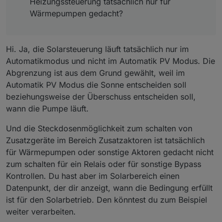
Heizungssteuerung tatsächlich nur für
zu den eingestellten
Wärmepumpen gedacht?
Tagen/Uhrzeiten.
Manuell - Pumpe reagiert nicht mehr
auf Solar, Frost oder künftig
Heizung/Wärmepumpensteuerung.
Hi. Ja, die Solarsteuerung läuft tatsächlich nur im
Sicherheitsfunktionen können aber
Automatikmodus und nicht im Automatik PV Modus. Die
zusätzlich aktiviert werden. Wie z.B.
Abgrenzung ist aus dem Grund gewählt, weil im
der Frostwächter. Im Manuellen
Modus kannst du den
Automatik PV Modus die Sonne entscheiden soll
Wartungsmodus starten. Dieser
beziehungsweise der Überschuss entscheiden soll,
würde dann so lange laufen bis du
wann die Pumpe läuft.
ihn wieder ausschaltest. Im
Manuellen Modus wird auch die
Und die Steckdosenmöglichkeit zum schalten von
tägliche Umwälzmenge nicht
Zusatzgeräte im Bereich Zusatzaktoren ist tatsächlich
berücksichtigt.
Aus - selbsterklärend
für Wärmepumpen oder sonstige Aktoren gedacht nicht
Ich hoffe ich konnte dir so etws helfen.
zum schalten für ein Relais oder für sonstige Bypass
Kontrollen. Du hast aber im Solarbereich einen
LG
Datenpunkt, der dir anzeigt, wann die Bedingung erfüllt
ist für den Solarbetrieb. Den könntest du zum Beispiel
weiter verarbeiten.