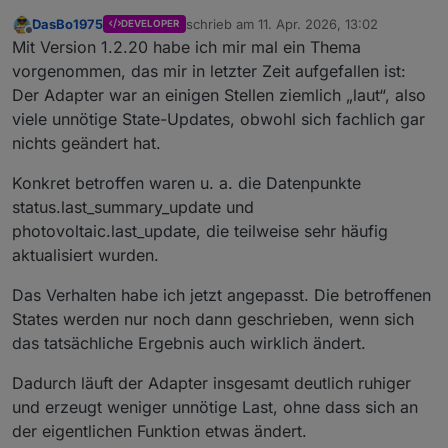
DasBo1975
schrieb am
11. Apr. 2026, 13:02
DEVELOPER
zuletzt editiert von
Offline
Mit Version 1.2.20 habe ich mir mal ein Thema
vorgenommen, das mir in letzter Zeit aufgefallen ist:
Der Adapter war an einigen Stellen ziemlich „laut“, also
viele unnötige State-Updates, obwohl sich fachlich gar
nichts geändert hat.
Konkret betroffen waren u. a. die Datenpunkte
status.last_summary_update und
photovoltaic.last_update, die teilweise sehr häufig
aktualisiert wurden.
Das Verhalten habe ich jetzt angepasst. Die betroffenen
States werden nur noch dann geschrieben, wenn sich
das tatsächliche Ergebnis auch wirklich ändert.
Dadurch läuft der Adapter insgesamt deutlich ruhiger
und erzeugt weniger unnötige Last, ohne dass sich an
der eigentlichen Funktion etwas ändert.