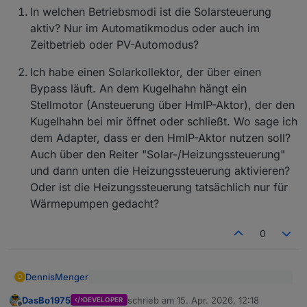
In welchen Betriebsmodi ist die Solarsteuerung
aktiv? Nur im Automatikmodus oder auch im
Zeitbetrieb oder PV-Automodus?
Ich habe einen Solarkollektor, der über einen
Bypass läuft. An dem Kugelhahn hängt ein
Stellmotor (Ansteuerung über HmIP-Aktor), der den
Kugelhahn bei mir öffnet oder schließt. Wo sage ich
dem Adapter, dass er den HmIP-Aktor nutzen soll?
Auch über den Reiter "Solar-/Heizungssteuerung"
und dann unten die Heizungssteuerung aktivieren?
Oder ist die Heizungssteuerung tatsächlich nur für
Wärmepumpen gedacht?
0
DennisMenger
D
@
DasBo1975
sagte
:
DasBo1975
schrieb am
15. Apr. 2026, 12:18
DEVELOPER
zuletzt editiert von