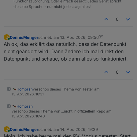
Funktionszuordnung. Oder einfach gesagt: Jedes Gerät spricht
dieselbe Sprache - nur nicht jedes sagt alles!
0
DennisMenger
schrieb am
13. Apr. 2026, 09:56
D
zuletzt editiert von DennisMenger
Online
Ah ok, das erklärt das natürlich, dass der Datenpunkt
nicht geändert wird. Dann ändere ich mal direkt den
Datenpunkt und schaue, ob dann alles so funktioniert.
0
Homoran
verschob dieses Thema von Tester am
13. Apr. 2026, 16:31
Homoran
verschob dieses Thema von ...nicht in offiziellem Repo am
13. Apr. 2026, 16:40
DennisMenger
schrieb am
14. Apr. 2026, 19:29
D
zuletzt editiert von
Online
Moin. Ich habe heute mal den PV-Modus getestet. Start