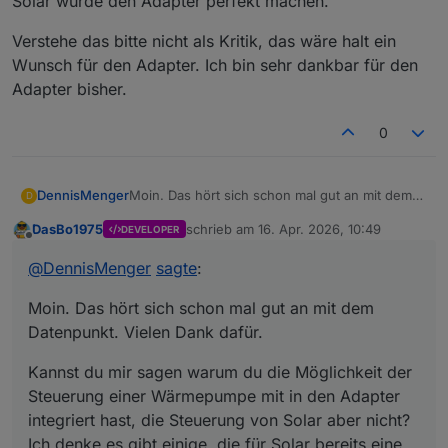
Solar würde den Adapter perfekt machen.
Verstehe das bitte nicht als Kritik, das wäre halt ein
Wunsch für den Adapter. Ich bin sehr dankbar für den
Adapter bisher.
0
Moin. Das hört sich schon mal gut an mit dem
DennisMenger
D
Datenpunkt. Vielen Dank dafür.
DasBo1975
schrieb am
16. Apr. 2026, 10:49
DEVELOPER
Kannst du mir sagen warum du die Möglichkeit
zuletzt editiert von
Offline
der Steuerung einer Wärmepumpe mit in den
@
DennisMenger
sagte
:
Adapter integriert hast, die Steuerung von Solar
Verstehe das bitte nicht als Kritik, das wäre halt
aber nicht? Ich denke es gibt einige, die für
ein Wunsch für den Adapter. Ich bin sehr
Moin. Das hört sich schon mal gut an mit dem
Solar bereits eine Steuerung über ioBroker
dankbar für den Adapter bisher.
realisiert haben und sich wünschen würden,
Datenpunkt. Vielen Dank dafür.
dass der Adapter das vollumfänglich steuern
würde. So müsste man jetzt die Steuerung des
Kannst du mir sagen warum du die Möglichkeit der
Pools über den Adapter laufen lassen und für
Steuerung einer Wärmepumpe mit in den Adapter
den Bereich Solar dann doch wieder Javascript
integriert hast, die Steuerung von Solar aber nicht?
oder Blockly bemühen. Die tatsächliche
Ich denke es gibt einige, die für Solar bereits eine
"Steuerungsmöglichkeit" für Solar würde den