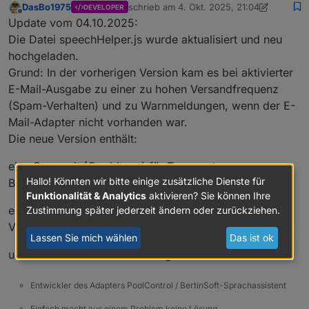
DasBo1975
schrieb am
4. Okt. 2025, 21:04
DEVELOPER
zuletzt editiert von DasBo1975
10. Apr. 20
Offline
Update vom 04.10.2025:
Die Datei speechHelper.js wurde aktualisiert und neu
hochgeladen.
Grund: In der vorherigen Version kam es bei aktivierter
E-Mail-Ausgabe zu einer zu hohen Versandfrequenz
(Spam-Verhalten) und zu Warnmeldungen, wenn der E-
Mail-Adapter nicht vorhanden war.
Die neue Version enthält:
eine Sperrzeit (Cooldown) für Temperatur-
Hallo! Könnten wir bitte einige zusätzliche Dienste für
Benachrichtigungen,
Funktionalität & Analytics
aktivieren? Sie können Ihre
eine Existenzprüfung des E-Mail-Adapters vor dem
Zustimmung später jederzeit ändern oder zurückziehen.
Versand,
Lassen Sie mich wählen
Das ist ok
und verhindert dadurch unnötige E-Mail-Schleifen.
Entwickler des Adapters PoolControl / BertinSoft-Sprachassistent
Einfach macht aus einem Problem keine Lösung