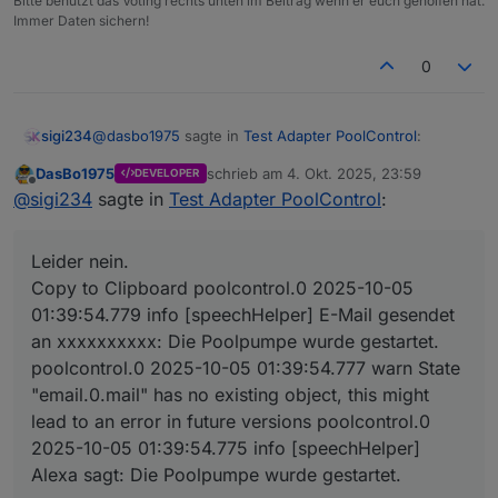
Bitte benutzt das Voting rechts unten im Beitrag wenn er euch geholfen hat.
Immer Daten sichern!
0
@
dasbo1975
sagte in
Test Adapter PoolControl
:
sigi234
DasBo1975
schrieb am
4. Okt. 2025, 23:59
DEVELOPER
zuletzt editiert von
Offline
@
sigi234
sagte in
Test Adapter PoolControl
:
@
sigi234
sagte in
Test Adapter PoolControl
:
Leider nein.
@
dasbo1975
sagte in
Test Adapter
Leider nein.
PoolControl
:
poolcontrol.0

Copy to Clipboard poolcontrol.0 2025-10-05
	2025-10-05 01:39:54.779	info	[speechHelpe
01:39:54.779 info [speechHelper] E-Mail gesendet
poolcontrol.0

eine Existenzprüfung des E-Mail-
an xxxxxxxxxx: Die Poolpumpe wurde gestartet.
	2025-10-05 01:39:54.777	warn	State "email
Adapters vor dem Versand,
poolcontrol.0

poolcontrol.0 2025-10-05 01:39:54.777 warn State
"email.0.mail" has no existing object, this might
poolcontrol.0

lead to an error in future versions poolcontrol.0
2025-10-05 01:39:54.775 info [speechHelper]
Alexa sagt: Die Poolpumpe wurde gestartet.
Denke .mail ist falsch