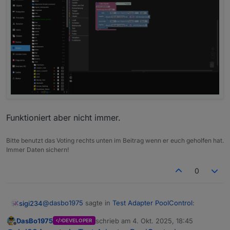
Funktioniert aber nicht immer.
Bitte benutzt das Voting rechts unten im Beitrag wenn er euch geholfen hat.
Immer Daten sichern!
0
@
dasbo1975
sagte in
Test Adapter PoolControl
:
sigi234
DasBo1975
schrieb am
4. Okt. 2025, 18:45
DEVELOPER
zuletzt editiert von
Offline