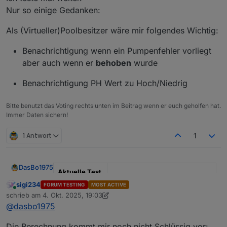
startet eine Leistung angeben.
ioBroker.poolcontrol – Version 0.1.1
Nur so einige Gedanken:
Ich habe da ein Blockly dafür:
veröffentlicht
Funktioniert aber nicht immer.
Als (Virtueller)Poolbesitzer wäre mir folgendes Wichtig:
Ich denke, das wird an der Geschwindigkeit des
Benachrichtigung wenn ein Pumpenfehler vorliegt
blockly´s liegen. Das feuert viel schneller als eine
aber auch wenn er
behoben
wurde
Messsteckdose.. Aber ich schreibe mir das mal auf,
dann setze ich dort in einen der nächsten Updates
Benachrichtigung PH Wert zu Hoch/Niedrig
eine Art Kulanzzeit. So würde die
Fehlerüberprüfung erst nach z.B. 2 Sekunden
stattfinden.
Bitte benutzt das Voting rechts unten im Beitrag wenn er euch geholfen hat.
Immer Daten sichern!
1 Antwort
1
DasBo1975
Aktuelle Test
Version
1.4.1
sigi234
FORUM TESTING
MOST ACTIVE
Online
schrieb am
4. Okt. 2025, 19:03
zuletzt editiert von sigi234
10. Apr. 2025, 21:07
Veröffentlichu
29.09.2025
@
dasbo1975
ngsdatum
Die Berechnung kommt mir noch nicht Schlüssig vor: