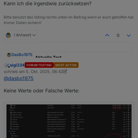
Sprachausgabe über Alexa oder Telegram
Kann ich die irgendwie zurücksetzen?
Bitte benutzt das Voting rechts unten im Beitrag wenn er euch geholfen hat.
Immer Daten sichern!
1 Antwort
0
DasBo1975
Aktuelle Test
Version
1.4.1
sigi234
FORUM TESTING
MOST ACTIVE
Online
schrieb am
5. Okt. 2025, 06:42
zuletzt editiert von sigi234
10. Mai 2025, 08:56
Veröffentlichu
29.09.2025
@
dasbo1975
ngsdatum
Keine Werte oder Falsche Werte:
Github Link
https://github.com/DasBo1975/i
obroker.poolcontrol
Adapter-Beschreibung
Der Adapter
ioBroker.poolcontrol
dient zur
Steuerung und Überwachung von Poolanlagen.
Pumpensteuerung (Automatik, Manuell,
Zu den Funktionen gehören:
Changelog (Auszug)
Zeitsteuerung, Aus) inkl. Frost- und
Überhitzungsschutz