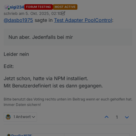
sigi234
FORUM TESTING
MOST ACTIVE
Online
@
dasbo1975
sagte in
Test Adapter
schrieb am
5. Okt. 2025, 02:10
zuletzt editiert von sigi234
10. Mai 2025, 04:19
PoolControl
:
@
dasbo1975
sagte in
Test Adapter PoolControl
:
Nun aber. Jedenfalls bei mir
@
sigi234
sagte in
Test Adapter
Nun aber. Jedenfalls bei mir
PoolControl
:
Leider nein
Aber Mails gehen trotzem raus?
Edit:
Nein
Jetzt schon, hatte via NPM installiert.
Mit Benutzerdefiniert ist es dann gegangen.
Bitte benutzt das Voting rechts unten im Beitrag wenn er euch geholfen hat.
Immer Daten sichern!
1 Antwort
1
DasBo1975