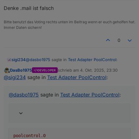
Denke .mail ist falsch
Bitte benutzt das Voting rechts unten im Beitrag wenn er euch geholfen hat.
Immer Daten sichern!
0
@
dasbo1975
sagte in
Test Adapter PoolControl
:
sigi234
DasBo1975
schrieb am
4. Okt. 2025, 23:30
DEVELOPER
zuletzt editiert von
Offline
eine Existenzprüfung des E-Mail-Adapters vor
@
sigi234
sagte in
Test Adapter PoolControl
:
dem Versand,
poolcontrol.0

@
dasbo1975
sagte in
Test Adapter PoolControl
:
Denke .mail ist falsch
poolcontrol.0