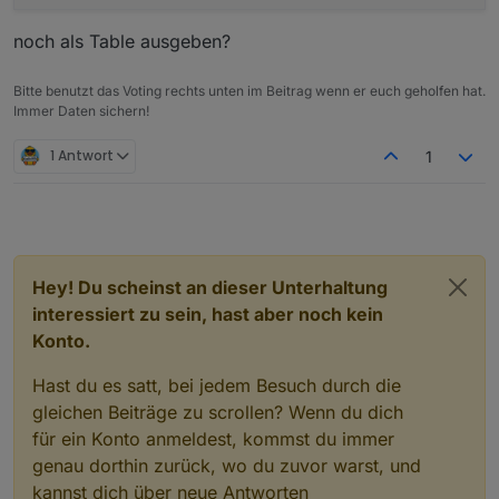
Der Adapter
ioBroker.poolcontrol
dient zur
Steuerung und Überwachung von Poolanlagen.
Pumpensteuerung (Automatik, Manuell,
noch als Table ausgeben?
Zu den Funktionen gehören:
Changelog (Auszug)
Zeitsteuerung, Aus) inkl. Frost- und
Überhitzungsschutz
Bitte benutzt das Voting rechts unten im Beitrag wenn er euch geholfen hat.
Temperaturverwaltung mit bis zu 6 Sensoren,
0.0.7 – Help-Datei (
help.md
) und erste
Immer Daten sichern!
Min/Max, Deltas und Änderungsraten
README-Version hinzugefügt
Solarsteuerung mit Hysterese und
0.0.6 – Verbrauchs- und Kostenberechnung
1 Antwort
1
Warnschwellen
mit externem kWh-Zähler
Zeitsteuerung mit bis zu 3 konfigurierbaren
0.0.5 – Sprachausgabe über Alexa und
Zeitfenstern
Telegram
Laufzeit- und Umwälzberechnung
Verbrauchs- und Kostenanalyse über
externen kWh-Zähler
Hey! Du scheinst an dieser Unterhaltung
Sprachausgabe über Alexa oder Telegram
interessiert zu sein, hast aber noch kein
Konto.
Hast du es satt, bei jedem Besuch durch die
gleichen Beiträge zu scrollen? Wenn du dich
für ein Konto anmeldest, kommst du immer
genau dorthin zurück, wo du zuvor warst, und
kannst dich über neue Antworten