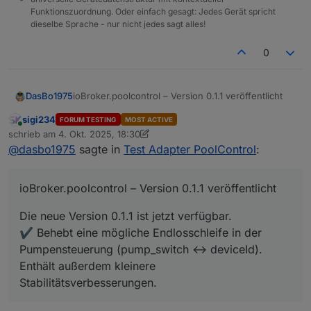
fehlende Außentemperatur gefunden. Es
Funktionszuordnung. Oder einfach gesagt: Jedes Gerät spricht
wird am HM-Sensor liegen. Der übermittelt
dieselbe Sprache - nur nicht jedes sagt alles!
den wert nicht sofort nach Adapterstart.
Dadurch erscheint kein Wert om PoolControl
0
Adapter. Im nächsten Update werde ich das
anpassen, damit der letzte bekannte
Temperaturwert beim Start automatisch
ioBroker.poolcontrol – Version 0.1.1 veröffentlicht
DasBo1975
übernommen wird.
sigi234
FORUM TESTING
MOST ACTIVE
Die neue Version 0.1.1 ist jetzt verfügbar.
Online
schrieb am
4. Okt. 2025, 18:30
✔️ Behebt eine mögliche Endlosschleife in der
zuletzt editiert von sigi234
10. Apr. 2025, 20:32
@
dasbo1975
sagte in
Test Adapter PoolControl
:
Pumpensteuerung (pump_switch ↔ deviceId).
Enthält außerdem kleinere
Stabilitätsverbesserungen.
ioBroker.poolcontrol – Version 0.1.1 veröffentlicht
Die neue Version 0.1.1 ist jetzt verfügbar.
✔️ Behebt eine mögliche Endlosschleife in der
Pumpensteuerung (pump_switch ↔ deviceId).
Enthält außerdem kleinere
Stabilitätsverbesserungen.