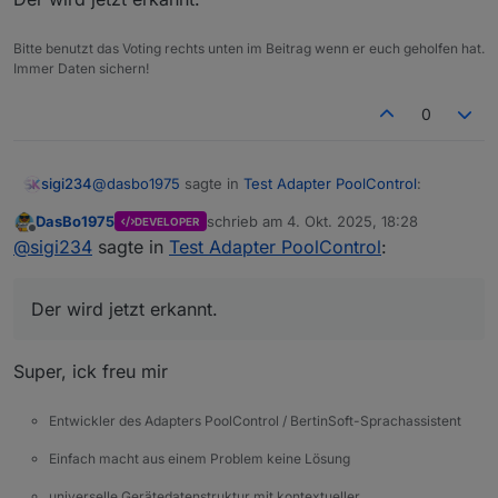
erscheint kein Wert om PoolControl Adapter.
Im nächsten Update werde ich das anpassen,
Bitte benutzt das Voting rechts unten im Beitrag wenn er euch geholfen hat.
damit der letzte bekannte Temperaturwert
Immer Daten sichern!
beim Start automatisch übernommen wird.
0
@
dasbo1975
sagte in
Test Adapter PoolControl
:
sigi234
DasBo1975
schrieb am
4. Okt. 2025, 18:28
DEVELOPER
zuletzt editiert von
Offline
@
dasbo1975
sagte in
Test Adapter PoolControl
:
@
sigi234
sagte in
Test Adapter PoolControl
:
Der wird jetzt erkannt.
@
sigi234
sagte in
Test Adapter PoolControl
:
Der wird jetzt erkannt.
@
dasbo1975
Super, ick freu mir
Aussensensor wird nicht erkannt:
Entwickler des Adapters PoolControl / BertinSoft-Sprachassistent
Hallo Siggi,
Einfach macht aus einem Problem keine Lösung
Ich glaube ich habe den Grund für die
universelle Gerätedatenstruktur mit kontextueller