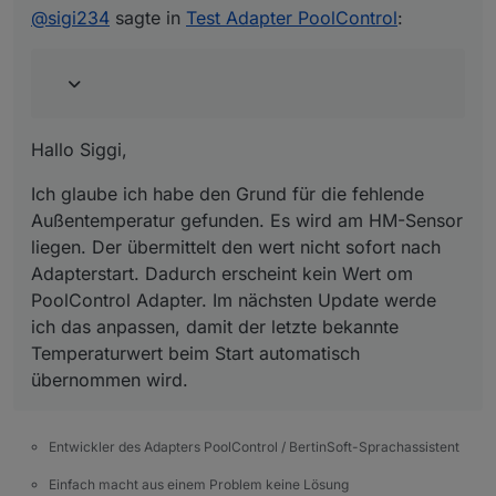
@
sigi234
sagte in
Test Adapter PoolControl
:
ich kann den Fehler leider bei mir nicht feststellen
bzw. reproduzieren. Alle Haken sind in der
Instanzübersicht gesetzt bei den Sensoren?
Hast du eventuell ein Log für mich?
Hallo Siggi,
Ich glaube ich habe den Grund für die fehlende
Außentemperatur gefunden. Es wird am HM-Sensor
liegen. Der übermittelt den wert nicht sofort nach
Adapterstart. Dadurch erscheint kein Wert om
PoolControl Adapter. Im nächsten Update werde
ich das anpassen, damit der letzte bekannte
Temperaturwert beim Start automatisch
übernommen wird.
Entwickler des Adapters PoolControl / BertinSoft-Sprachassistent
Einfach macht aus einem Problem keine Lösung