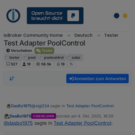
Weiter zum Inhalt
ioBroker Community Home
Deutsch
Tester
Test Adapter PoolControl
Verschoben
Tester
tester
pool
poolcontrol
solar
527
19
58.5k
18
Anmelden zum Antworten
@
sigi234
sagte in
Test Adapter PoolControl
:
DasBo1975
DasBo1975
schrieb am
4. Okt. 2025, 16:59
DEVELOPER
zuletzt editiert von
Offline
@
dasbo1975
@
dasbo1975
sagte in
Test Adapter PoolControl
:
Hallo Siggi,
Aussensensor wird nicht erkannt: