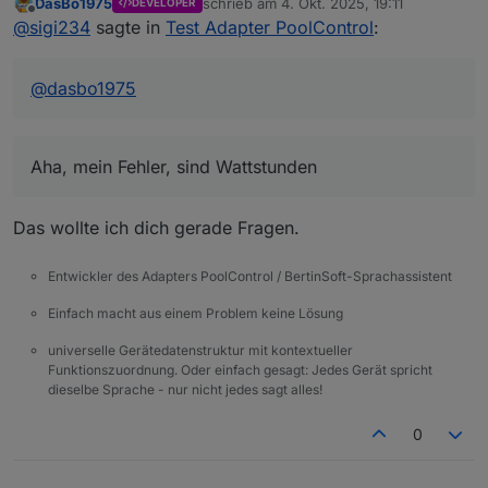
DasBo1975
schrieb am
4. Okt. 2025, 19:11
DEVELOPER
Die Berechnung kommt mir noch nicht Schlüssig vor:
zuletzt editiert von
Offline
@
sigi234
sagte in
Test Adapter PoolControl
:
@
dasbo1975
Aha, mein Fehler, sind Wattstunden
Das wollte ich dich gerade Fragen.
Entwickler des Adapters PoolControl / BertinSoft-Sprachassistent
Der Test DP ist eine Funkschaltsteckdose von
Homemmatic
Einfach macht aus einem Problem keine Lösung
Aha, mein Fehler, sind Wattstunden
universelle Gerätedatenstruktur mit kontextueller
Funktionszuordnung. Oder einfach gesagt: Jedes Gerät spricht
dieselbe Sprache - nur nicht jedes sagt alles!
0