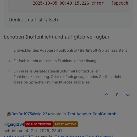
2025-10-05 00:49:15.226	
error
	[
speechHel
Denke .mail ist falsch
behoben (hoffentlich) und auf gitub verfügbar
Entwickler des Adapters PoolControl / BertinSoft-Sprachassistent
Einfach macht aus einem Problem keine Lösung
universelle Gerätedatenstruktur mit kontextueller
Funktionszuordnung. Oder einfach gesagt: Jedes Gerät spricht
dieselbe Sprache - nur nicht jedes sagt alles!
0
@
sigi234
sagte in
Test Adapter PoolControl
:
DasBo1975
sigi234
FORUM TESTING
MOST ACTIVE
Online
@
dasbo1975
sagte in
Test Adapter
schrieb am
4. Okt. 2025, 23:41
zuletzt editiert von
PoolControl
: