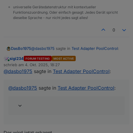
universelle Gerätedatenstruktur mit kontextueller
Funktionszuordnung. Oder einfach gesagt: Jedes Gerät spricht
dieselbe Sprache - nur nicht jedes sagt alles!
0
@
dasbo1975
sagte in
Test Adapter PoolControl
:
DasBo1975
sigi234
FORUM TESTING
MOST ACTIVE
Online
@
sigi234
sagte in
Test Adapter PoolControl
:
schrieb am
4. Okt. 2025, 18:27
zuletzt editiert von
@
dasbo1975
sagte in
Test Adapter PoolControl
:
@
dasbo1975
@
dasbo1975
sagte in
Test Adapter PoolControl
:
Aussensensor wird nicht erkannt:
Hallo Siggi,
Ich glaube ich habe den Grund für die
fehlende Außentemperatur gefunden. Es wird
am HM-Sensor liegen. Der übermittelt den
Der wird jetzt erkannt.
wert nicht sofort nach Adapterstart. Dadurch