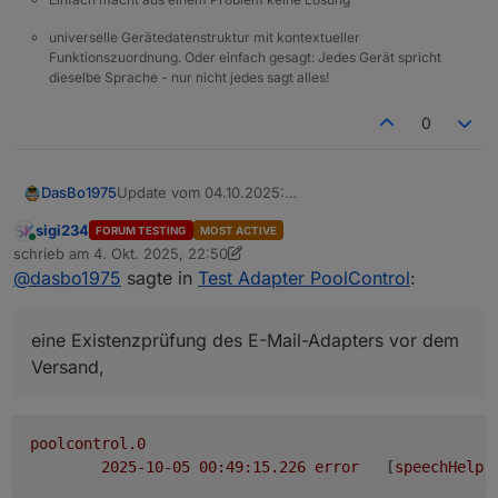
universelle Gerätedatenstruktur mit kontextueller
Funktionszuordnung. Oder einfach gesagt: Jedes Gerät spricht
dieselbe Sprache - nur nicht jedes sagt alles!
0
Update vom 04.10.2025:
DasBo1975
Die Datei speechHelper.js wurde aktualisiert und
sigi234
FORUM TESTING
MOST ACTIVE
neu hochgeladen.
eine Sperrzeit (Cooldown) für Temperatur-
Online
schrieb am
4. Okt. 2025, 22:50
Grund: In der vorherigen Version kam es bei
Benachrichtigungen,
zuletzt editiert von sigi234
10. Mai 2025, 00:51
@
dasbo1975
sagte in
Test Adapter PoolControl
:
aktivierter E-Mail-Ausgabe zu einer zu hohen
eine Existenzprüfung des E-Mail-Adapters vor dem
Versandfrequenz (Spam-Verhalten) und zu
Versand,
Warnmeldungen, wenn der E-Mail-Adapter nicht
und verhindert dadurch unnötige E-Mail-Schleifen.
eine Existenzprüfung des E-Mail-Adapters vor dem
vorhanden war.
Die neue Version enthält:
Versand,
poolcontrol.0
2025-10-05 00:49:15.226	
error
	[
speechHelpe