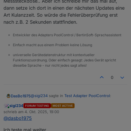
Messsteckdose.. Aber ich schreibe mir das mal auf,
dann setze ich dort in einen der nächsten Updates eine
Art Kulanzzeit. So würde die Fehlerüberprüfung erst
nach z.B. 2 Sekunden stattfinden.
Entwickler des Adapters PoolControl / BertinSoft-Sprachassistent
Einfach macht aus einem Problem keine Lösung
universelle Gerätedatenstruktur mit kontextueller
Funktionszuordnung. Oder einfach gesagt: Jedes Gerät spricht
dieselbe Sprache - nur nicht jedes sagt alles!
0
@
sigi234
sagte in
Test Adapter PoolControl
:
DasBo1975
sigi234
FORUM TESTING
MOST ACTIVE
Online
@
dasbo1975
sagte in
Test Adapter
schrieb am
4. Okt. 2025, 19:00
zuletzt editiert von
PoolControl
:
@
dasbo1975
Natürlich muss man wenn man die Pumpe
Ich teste mal weiter.