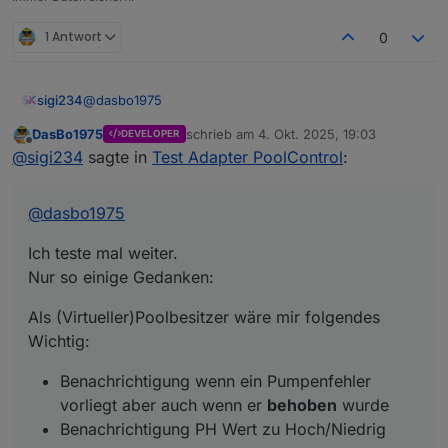
1 Antwort
0
@
dasbo1975
sigi234
DasBo1975
schrieb am
4. Okt. 2025, 19:03
DEVELOPER
Ich teste mal weiter.
zuletzt editiert von
Offline
@
sigi234
sagte in
Test Adapter PoolControl
:
Nur so einige Gedanken:
Als (Virtueller)Poolbesitzer wäre mir folgendes
Wichtig:
@
dasbo1975
Benachrichtigung wenn ein Pumpenfehler
vorliegt aber auch wenn er
behoben
wurde
Ich teste mal weiter.
Benachrichtigung PH Wert zu Hoch/Niedrig
Nur so einige Gedanken:
Als (Virtueller)Poolbesitzer wäre mir folgendes
Wichtig:
Benachrichtigung wenn ein Pumpenfehler
vorliegt aber auch wenn er
behoben
wurde
Benachrichtigung PH Wert zu Hoch/Niedrig