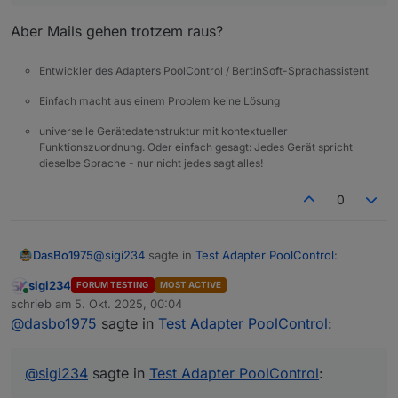
behoben (hoffentlich) und auf gitub verfügbar
Aber Mails gehen trotzem raus?
Entwickler des Adapters PoolControl / BertinSoft-Sprachassistent
Einfach macht aus einem Problem keine Lösung
universelle Gerätedatenstruktur mit kontextueller
Funktionszuordnung. Oder einfach gesagt: Jedes Gerät spricht
dieselbe Sprache - nur nicht jedes sagt alles!
0
@
sigi234
sagte in
Test Adapter PoolControl
:
DasBo1975
sigi234
FORUM TESTING
MOST ACTIVE
Online
Leider nein.
schrieb am
5. Okt. 2025, 00:04
zuletzt editiert von
Copy to Clipboard poolcontrol.0 2025-10-05
@
dasbo1975
sagte in
Test Adapter PoolControl
:
Aber Mails gehen trotzem raus?
01:39:54.779 info [speechHelper] E-Mail
gesendet an xxxxxxxxxx: Die Poolpumpe
wurde gestartet. poolcontrol.0 2025-10-05
@
sigi234
sagte in
Test Adapter PoolControl
:
01:39:54.777 warn State "email.0.mail" has no