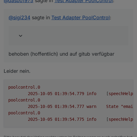
@
dasbo1975
sagte in
Test Adapter PoolControl
:
behoben (hoffentlich) und auf gitub verfügbar
eine Existenzprüfung des E-Mail-
@
sigi234
sagte in
Test Adapter PoolControl
:
Adapters vor dem Versand,
poolcontrol.0

behoben (hoffentlich) und auf gitub verfügbar
Denke .mail ist falsch
Leider nein.
poolcontrol.0
2025-10-05 01:39:54.779	
info
	[
speechHelpe
poolcontrol.0
2025-10-05 01:39:54.777	
warn
State
"email
poolcontrol.0
2025-10-05 01:39:54.775	
info
	[
speechHelpe