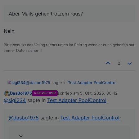
existing object, this might lead to an error in
future versions poolcontrol.0 2025-10-05
Aber Mails gehen trotzem raus?
01:39:54.775 info [speechHelper] Alexa sagt:
Die Poolpumpe wurde gestartet.
Nein
Bitte benutzt das Voting rechts unten im Beitrag wenn er euch geholfen hat.
Immer Daten sichern!
0
@
dasbo1975
sagte in
Test Adapter PoolControl
:
sigi234
DasBo1975
schrieb am
5. Okt. 2025, 00:42
DEVELOPER
zuletzt editiert von
Offline
@
sigi234
sagte in
Test Adapter PoolControl
:
@
sigi234
sagte in
Test Adapter PoolControl
:
@
dasbo1975
sagte in
Test Adapter PoolControl
:
Aber Mails gehen trotzem raus?
Nein