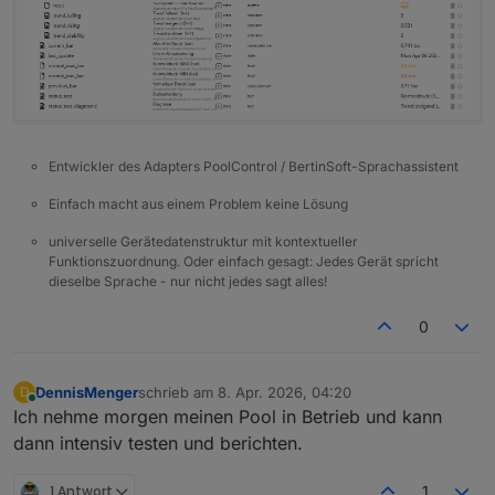
Entwickler des Adapters PoolControl / BertinSoft-Sprachassistent
Einfach macht aus einem Problem keine Lösung
universelle Gerätedatenstruktur mit kontextueller
Funktionszuordnung. Oder einfach gesagt: Jedes Gerät spricht
dieselbe Sprache - nur nicht jedes sagt alles!
0
DennisMenger
schrieb am
8. Apr. 2026, 04:20
D
zuletzt editiert von
Online
Ich nehme morgen meinen Pool in Betrieb und kann
dann intensiv testen und berichten.
1 Antwort
1