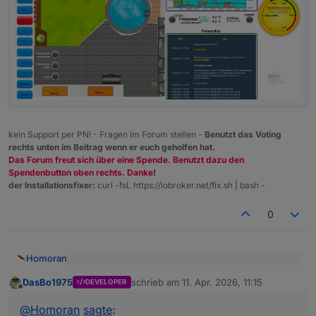
kein Support per PN! - Fragen im Forum stellen -
Benutzt das Voting
rechts unten im Beitrag wenn er euch geholfen hat.
Das Forum freut sich über eine Spende. Benutzt dazu den
Spendenbutton oben rechts. Danke!
der Installationsfixer:
curl -fsL https://iobroker.net/fix.sh | bash -
0
Homoran
@
DasBo1975
sagte
:
DasBo1975
schrieb am
11. Apr. 2026, 11:15
DEVELOPER
zuletzt editiert von
Offline
Ja, mit 9.4 °C hab ich vorgestern auch angefangen
ein kleines Beispiel wie es derzeit bei mir auf
der VIS 1 ausschaut.
bin mittlerweile auf 13.
@
Homoran
sagte
: