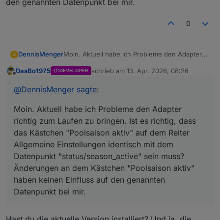
den genannten Datenpunkt bei mir.
0
DennisMenger
Moin. Aktuell habe ich Probleme den Adapter
D
richtig zum Laufen zu bringen. Ist es richtig,
DasBo1975
schrieb am
13. Apr. 2026, 08:26
DEVELOPER
dass das Kästchen "Poolsaison aktiv" auf dem
zuletzt editiert von
Offline
Reiter Allgemeine Einstellungen identisch mit
@
DennisMenger
sagte
:
dem Datenpunkt "status/season_active" sein
muss? Änderungen an dem Kästchen
Moin. Aktuell habe ich Probleme den Adapter
"Poolsaison aktiv" haben keinen Einfluss auf
den genannten Datenpunkt bei mir.
richtig zum Laufen zu bringen. Ist es richtig, dass
das Kästchen "Poolsaison aktiv" auf dem Reiter
Allgemeine Einstellungen identisch mit dem
Datenpunkt "status/season_active" sein muss?
Änderungen an dem Kästchen "Poolsaison aktiv"
haben keinen Einfluss auf den genannten
Datenpunkt bei mir.
Hast du die aktuelle Version installiert? Und ja, die