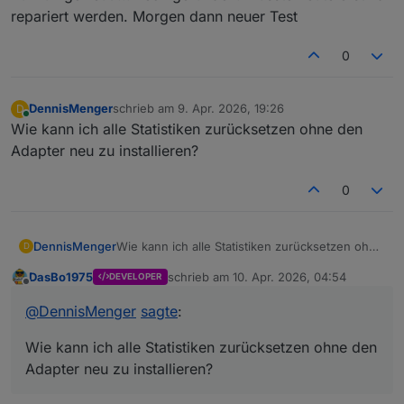
repariert werden. Morgen dann neuer Test
0
DennisMenger
schrieb am
9. Apr. 2026, 19:26
D
zuletzt editiert von
Online
Wie kann ich alle Statistiken zurücksetzen ohne den
Adapter neu zu installieren?
0
DennisMenger
Wie kann ich alle Statistiken zurücksetzen ohne
D
den Adapter neu zu installieren?
DasBo1975
schrieb am
10. Apr. 2026, 04:54
DEVELOPER
zuletzt editiert von
Offline
@
DennisMenger
sagte
:
Wie kann ich alle Statistiken zurücksetzen ohne den
Adapter neu zu installieren?