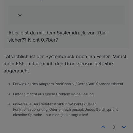
Aber bist du mit dem Systemdruck von 7bar sicher??
Nicht 0.7bar?
Ich muss noch einiges umbauen und erstmal mein
System wieder unter allen Bedingungen prüfen,
dann werde ich endlich mitspielen können.
EDIT:
Die Nacht war aber kalt...
Aber bist du mit dem Systemdruck von 7bar
sicher?? Nicht 0.7bar?
Tatsächlich ist der Systemdruck noch ein Fehler. Mir ist
mein ESP, mit dem ich den Drucksensor betreibe
abgeraucht.
Entwickler des Adapters PoolControl / BertinSoft-Sprachassistent
Einfach macht aus einem Problem keine Lösung
universelle Gerätedatenstruktur mit kontextueller
Funktionszuordnung. Oder einfach gesagt: Jedes Gerät spricht
dieselbe Sprache - nur nicht jedes sagt alles!
0