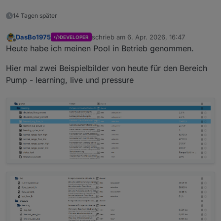
14 Tagen später
DasBo1975
schrieb am
6. Apr. 2026, 16:47
DEVELOPER
zuletzt editiert von
Offline
Heute habe ich meinen Pool in Betrieb genommen.
Hier mal zwei Beispielbilder von heute für den Bereich
Pump - learning, live und pressure