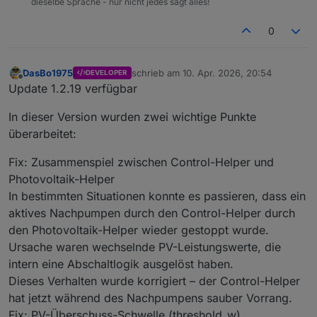
dieselbe Sprache - nur nicht jedes sagt alles!
0
DasBo1975
schrieb am
10. Apr. 2026, 20:54
DEVELOPER
zuletzt editiert von
Offline
Update 1.2.19 verfügbar
In dieser Version wurden zwei wichtige Punkte
überarbeitet:
Fix: Zusammenspiel zwischen Control-Helper und
Photovoltaik-Helper
In bestimmten Situationen konnte es passieren, dass ein
aktives Nachpumpen durch den Control-Helper durch
den Photovoltaik-Helper wieder gestoppt wurde.
Ursache waren wechselnde PV-Leistungswerte, die
intern eine Abschaltlogik ausgelöst haben.
Dieses Verhalten wurde korrigiert – der Control-Helper
hat jetzt während des Nachpumpens sauber Vorrang.
Fix: PV-Überschuss-Schwelle (threshold_w)