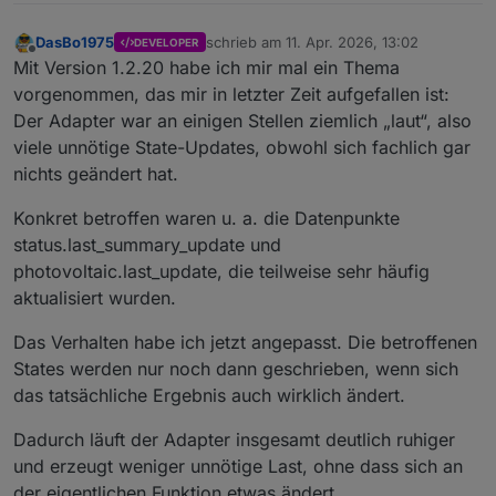
DasBo1975
schrieb am
11. Apr. 2026, 13:02
DEVELOPER
zuletzt editiert von
Offline
Mit Version 1.2.20 habe ich mir mal ein Thema
vorgenommen, das mir in letzter Zeit aufgefallen ist:
Der Adapter war an einigen Stellen ziemlich „laut“, also
viele unnötige State-Updates, obwohl sich fachlich gar
nichts geändert hat.
Konkret betroffen waren u. a. die Datenpunkte
status.last_summary_update und
photovoltaic.last_update, die teilweise sehr häufig
aktualisiert wurden.
Das Verhalten habe ich jetzt angepasst. Die betroffenen
States werden nur noch dann geschrieben, wenn sich
das tatsächliche Ergebnis auch wirklich ändert.
Dadurch läuft der Adapter insgesamt deutlich ruhiger
und erzeugt weniger unnötige Last, ohne dass sich an
der eigentlichen Funktion etwas ändert.