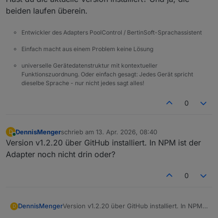
beiden laufen überein.
Entwickler des Adapters PoolControl / BertinSoft-Sprachassistent
Einfach macht aus einem Problem keine Lösung
universelle Gerätedatenstruktur mit kontextueller
Funktionszuordnung. Oder einfach gesagt: Jedes Gerät spricht
dieselbe Sprache - nur nicht jedes sagt alles!
0
DennisMenger
schrieb am
13. Apr. 2026, 08:40
D
zuletzt editiert von
Online
Version v1.2.20 über GitHub installiert. In NPM ist der
Adapter noch nicht drin oder?
0
DennisMenger
Version v1.2.20 über GitHub installiert. In NPM
D
ist der Adapter noch nicht drin oder?