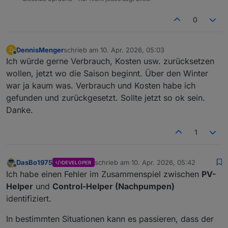
0
DennisMenger
schrieb am
10. Apr. 2026, 05:03
D
zuletzt editiert von
Online
Ich würde gerne Verbrauch, Kosten usw. zurücksetzen
wollen, jetzt wo die Saison beginnt. Über den Winter
war ja kaum was. Verbrauch und Kosten habe ich
gefunden und zurückgesetzt. Sollte jetzt so ok sein.
Danke.
1
DasBo1975
schrieb am
10. Apr. 2026, 05:42
DEVELOPER
zuletzt editiert von
Offline
Ich habe einen Fehler im Zusammenspiel zwischen
PV-
Helper
und
Control-Helper (Nachpumpen)
identifiziert.
In bestimmten Situationen kann es passieren, dass der