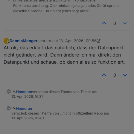
universelle Gerätedatenstruktur mit kontextueller
Funktionszuordnung. Oder einfach gesagt: Jedes Gerät spricht
dieselbe Sprache - nur nicht jedes sagt alles!
0
DennisMenger
schrieb am
13. Apr. 2026, 09:56
D
zuletzt editiert von DennisMenger
Online
Ah ok, das erklärt das natürlich, dass der Datenpunkt
nicht geändert wird. Dann ändere ich mal direkt den
Datenpunkt und schaue, ob dann alles so funktioniert.
0
Homoran
verschob dieses Thema von Tester am
13. Apr. 2026, 16:31
Homoran
verschob dieses Thema von ...nicht in offiziellem Repo am
13. Apr. 2026, 16:40