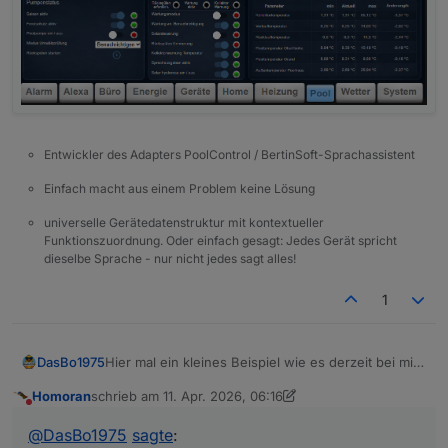
Entwickler des Adapters PoolControl / BertinSoft-Sprachassistent
Einfach macht aus einem Problem keine Lösung
universelle Gerätedatenstruktur mit kontextueller
Funktionszuordnung. Oder einfach gesagt: Jedes Gerät spricht
dieselbe Sprache - nur nicht jedes sagt alles!
1
Hier mal ein kleines Beispiel wie es derzeit bei mir
DasBo1975
auf der VIS 1 ausschaut.
Homoran
schrieb am
11. Apr. 2026, 06:16
Ist noch alles im Aufbau und eher eine erste
Eigene Widgets für PoolControl habe ich bisher
zuletzt editiert von Homoran
4. Nov. 2026, 09:12
Nicht stören
Spielerei, aber die Richtung gefällt mir schon ganz
noch nicht umgesetzt – das steht aber definitiv
@
DasBo1975
sagte
:
gut.
noch auf der Liste 😉