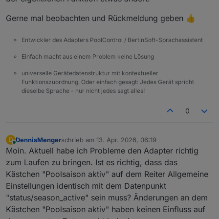
Gerne mal beobachten und Rückmeldung geben 👍
Entwickler des Adapters PoolControl / BertinSoft-Sprachassistent
Einfach macht aus einem Problem keine Lösung
universelle Gerätedatenstruktur mit kontextueller
Funktionszuordnung. Oder einfach gesagt: Jedes Gerät spricht
dieselbe Sprache - nur nicht jedes sagt alles!
0
DennisMenger
schrieb am
13. Apr. 2026, 06:19
D
zuletzt editiert von
Online
Moin. Aktuell habe ich Probleme den Adapter richtig
zum Laufen zu bringen. Ist es richtig, dass das
Kästchen "Poolsaison aktiv" auf dem Reiter Allgemeine
Einstellungen identisch mit dem Datenpunkt
"status/season_active" sein muss? Änderungen an dem
Kästchen "Poolsaison aktiv" haben keinen Einfluss auf