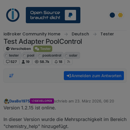
Weiter zum Inhalt
ioBroker Community Home
Deutsch
Tester
Test Adapter PoolControl
Verschoben
Tester
tester
pool
poolcontrol
solar
527
19
58.7k
18
Anmelden zum Antworten
DasBo1975
schrieb am
23. März 2026, 06:20
DEVELOPER
zuletzt editiert von
Offline
Version 1.2.15 ist online.
In dieser Version wurde die Mehrsprachigkeit im Bereich
"chemistry_help" hinzugefügt.