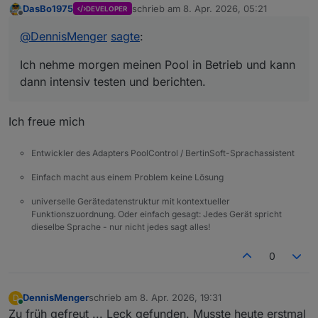
DasBo1975
schrieb am
8. Apr. 2026, 05:21
DEVELOPER
zuletzt editiert von
Offline
@
DennisMenger
sagte
:
Ich nehme morgen meinen Pool in Betrieb und kann
dann intensiv testen und berichten.
Ich freue mich
Entwickler des Adapters PoolControl / BertinSoft-Sprachassistent
Einfach macht aus einem Problem keine Lösung
universelle Gerätedatenstruktur mit kontextueller
Funktionszuordnung. Oder einfach gesagt: Jedes Gerät spricht
dieselbe Sprache - nur nicht jedes sagt alles!
0
DennisMenger
schrieb am
8. Apr. 2026, 19:31
D
zuletzt editiert von
Online
Zu früh gefreut ... Leck gefunden. Musste heute erstmal