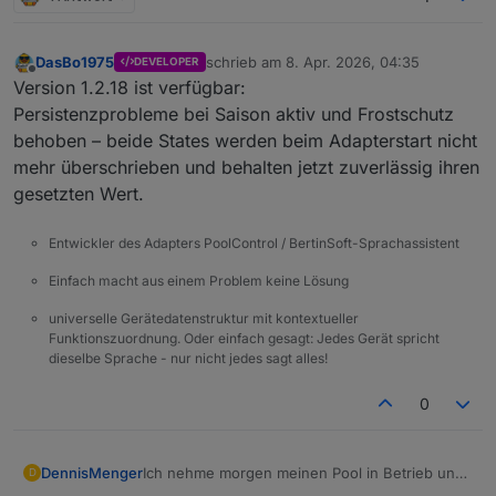
DasBo1975
schrieb am
8. Apr. 2026, 04:35
DEVELOPER
zuletzt editiert von
Offline
Version 1.2.18 ist verfügbar:
Persistenzprobleme bei Saison aktiv und Frostschutz
behoben – beide States werden beim Adapterstart nicht
mehr überschrieben und behalten jetzt zuverlässig ihren
gesetzten Wert.
Entwickler des Adapters PoolControl / BertinSoft-Sprachassistent
Einfach macht aus einem Problem keine Lösung
universelle Gerätedatenstruktur mit kontextueller
Funktionszuordnung. Oder einfach gesagt: Jedes Gerät spricht
dieselbe Sprache - nur nicht jedes sagt alles!
0
DennisMenger
Ich nehme morgen meinen Pool in Betrieb und
D
kann dann intensiv testen und berichten.