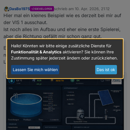
DasBo1975
schrieb am
10. Apr. 2026, 21:12
DEVELOPER
zuletzt editiert von
Offline
Hier mal ein kleines Beispiel wie es derzeit bei mir auf
der VIS 1 ausschaut.
Ist noch alles im Aufbau und eher eine erste Spielerei,
aber die Richtung gefällt mir schon ganz gut.
Hallo! Könnten wir bitte einige zusätzliche Dienste für
Eigene Widgets für PoolControl habe ich bisher noch
Funktionalität & Analytics
aktivieren? Sie können Ihre
nicht umgesetzt – das steht aber definitiv noch auf der
Zustimmung später jederzeit ändern oder zurückziehen.
Liste 😉
Lassen Sie mich wählen
Das ist ok