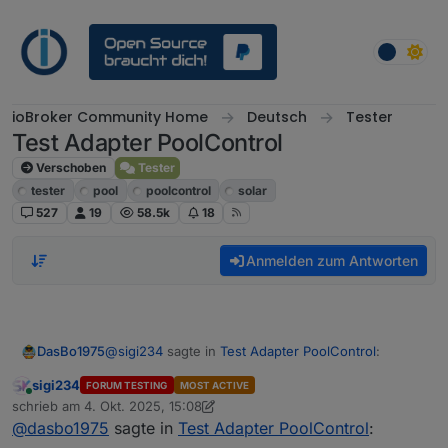
Weiter zum Inhalt
ioBroker Community Home
Deutsch
Tester
Test Adapter PoolControl
Verschoben
Tester
tester
pool
poolcontrol
solar
527
19
58.5k
18
Anmelden zum Antworten
@
sigi234
sagte in
Test Adapter PoolControl
:
DasBo1975
sigi234
FORUM TESTING
MOST ACTIVE
Online
@
dasbo1975
schrieb am
4. Okt. 2025, 15:08
zuletzt editiert von sigi234
10. Apr. 2025, 17:25
@
dasbo1975
sagte in
Test Adapter PoolControl
:
Hallo Siggi,
Aussensensor wird nicht erkannt: