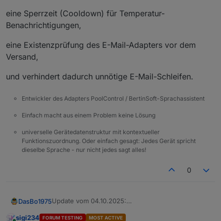
poolcontrol.0
eine Sperrzeit (Cooldown) für Temperatur-
2025-10-04 17:06:12.156	
info
	[
pumpHelper
]
Benachrichtigungen,
poolcontrol.0
2025-10-04 17:06:12.156	
debug
state 0_user
eine Existenzprüfung des E-Mail-Adapters vor dem
poolcontrol.0
Versand,
2025-10-04 17:06:12.156	
info
	[
pumpHelper
]
poolcontrol.0
und verhindert dadurch unnötige E-Mail-Schleifen.
2025-10-04 17:06:12.156	
info
	[
pumpHelper
]
poolcontrol.0
Entwickler des Adapters PoolControl / BertinSoft-Sprachassistent
2025-10-04 17:06:12.155	
debug
state 0_user
Einfach macht aus einem Problem keine Lösung
universelle Gerätedatenstruktur mit kontextueller
Funktionszuordnung. Oder einfach gesagt: Jedes Gerät spricht
dieselbe Sprache - nur nicht jedes sagt alles!
0
Update vom 04.10.2025:
DasBo1975
Die Datei speechHelper.js wurde aktualisiert und
sigi234
FORUM TESTING
MOST ACTIVE
neu hochgeladen.
eine Sperrzeit (Cooldown) für Temperatur-