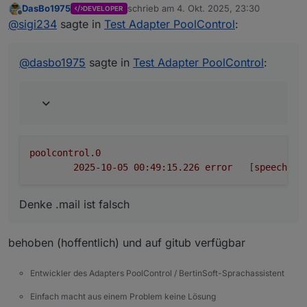
DasBo1975
schrieb am
4. Okt. 2025, 23:30
DEVELOPER
zuletzt editiert von
Offline
eine Existenzprüfung des E-Mail-Adapters vor
@
sigi234
sagte in
Test Adapter PoolControl
:
dem Versand,
poolcontrol.0

@
dasbo1975
sagte in
Test Adapter PoolControl
:
Denke .mail ist falsch
poolcontrol.0
2025-10-05 00:49:15.226	
error
	[
speechHel
Denke .mail ist falsch
behoben (hoffentlich) und auf gitub verfügbar
Entwickler des Adapters PoolControl / BertinSoft-Sprachassistent
Einfach macht aus einem Problem keine Lösung