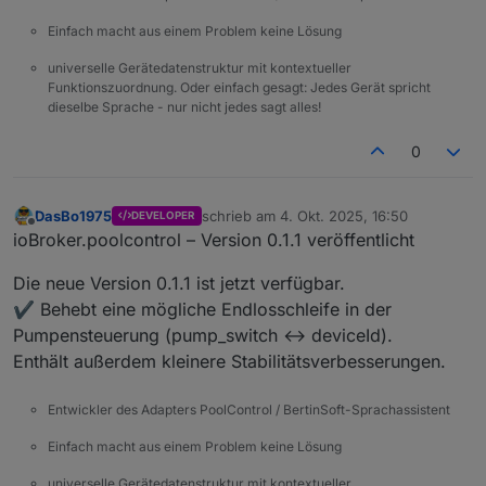
poolcontrol.0
Einfach macht aus einem Problem keine Lösung
2025-10-04 17:06:13.248	
warn
redis
get
po
poolcontrol.0
universelle Gerätedatenstruktur mit kontextueller
2025-10-04 17:06:13.248	
warn
get state er
Funktionszuordnung. Oder einfach gesagt: Jedes Gerät spricht
Muss den Adapter stoppen.
poolcontrol.0
dieselbe Sprache - nur nicht jedes sagt alles!
Irgendwo ist ein loop drinnen.
2025-10-04 17:06:13.248	
warn
get state er
poolcontrol.0
0
2025-10-04 17:06:13.248	
warn
get state er
poolcontrol.0
DasBo1975
schrieb am
4. Okt. 2025, 16:50
2025-10-04 17:06:13.248	
warn
get state er
DEVELOPER
zuletzt editiert von
Offline
ioBroker.poolcontrol – Version 0.1.1 veröffentlicht
poolcontrol.0
2025-10-04 17:06:13.248	
warn
get state er
Die neue Version 0.1.1 ist jetzt verfügbar.
poolcontrol.0
✔️ Behebt eine mögliche Endlosschleife in der
2025-10-04 17:06:13.248	
warn
get state er
poolcontrol.0
Pumpensteuerung (pump_switch ↔ deviceId).
2025-10-04 17:06:13.245	
warn
redis
get
po
Enthält außerdem kleinere Stabilitätsverbesserungen.
poolcontrol.0
2025-10-04 17:06:13.244	
warn
redis
get
po
Entwickler des Adapters PoolControl / BertinSoft-Sprachassistent
poolcontrol.0
2025-10-04 17:06:13.244	
warn
redis
get
po
Einfach macht aus einem Problem keine Lösung
poolcontrol.0
universelle Gerätedatenstruktur mit kontextueller