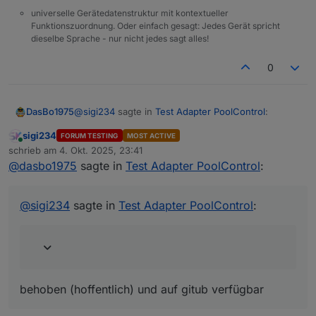
universelle Gerätedatenstruktur mit kontextueller
Funktionszuordnung. Oder einfach gesagt: Jedes Gerät spricht
dieselbe Sprache - nur nicht jedes sagt alles!
0
@
sigi234
sagte in
Test Adapter PoolControl
:
DasBo1975
sigi234
FORUM TESTING
MOST ACTIVE
Online
@
dasbo1975
sagte in
Test Adapter
schrieb am
4. Okt. 2025, 23:41
zuletzt editiert von
PoolControl
:
@
dasbo1975
sagte in
Test Adapter PoolControl
:
behoben (hoffentlich) und auf gitub verfügbar
eine Existenzprüfung des E-Mail-
@
sigi234
sagte in
Test Adapter PoolControl
:
Adapters vor dem Versand,
poolcontrol.0

behoben (hoffentlich) und auf gitub verfügbar
Denke .mail ist falsch