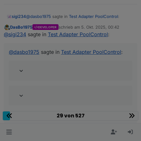
@
dasbo1975
sagte in
Test Adapter PoolControl
:
sigi234
DasBo1975
schrieb am
5. Okt. 2025, 00:42
DEVELOPER
zuletzt editiert von
Offline
@
sigi234
sagte in
Test Adapter PoolControl
:
@
sigi234
sagte in
Test Adapter PoolControl
:
@
dasbo1975
sagte in
Test Adapter PoolControl
:
Aber Mails gehen trotzem raus?
Nein
Nein
29 von 527
Nun aber. Jedenfalls bei mir