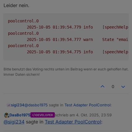
Leider nein.
poolcontrol.0
2025-10-05 01:39:54.779	
info
	[
speechHelpe
poolcontrol.0
2025-10-05 01:39:54.777	
warn
State
"email
poolcontrol.0
2025-10-05 01:39:54.775	
info
	[
speechHelpe
Bitte benutzt das Voting rechts unten im Beitrag wenn er euch geholfen hat.
Immer Daten sichern!
0
@
dasbo1975
sagte in
Test Adapter PoolControl
:
sigi234
DasBo1975
schrieb am
4. Okt. 2025, 23:59
DEVELOPER
zuletzt editiert von
Offline
@
sigi234
sagte in
Test Adapter PoolControl
:
@
sigi234
sagte in
Test Adapter PoolControl
:
Leider nein.