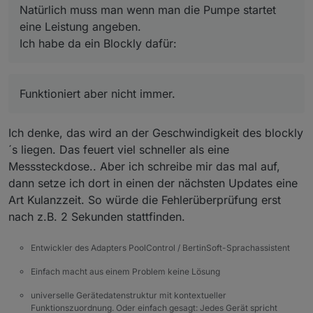
Natürlich muss man wenn man die Pumpe startet
poolcontrol.0

2025-10-04 17:06:12.493	
debug
state 0_user
eine Leistung angeben.
poolcontrol.0
Ich habe da ein Blockly dafür:
2025-10-04 17:06:12.491	
debug
state poolco
poolcontrol.0
2025-10-04 17:06:12.489	
debug
state poolco
poolcontrol.0
Funktioniert aber nicht immer.
2025-10-04 17:06:12.488	
debug
state poolco
Funktioniert aber nicht immer.
poolcontrol.0
2025-10-04 17:06:12.476	
debug
state poolco
Ich denke, das wird an der Geschwindigkeit des blockly
poolcontrol.0
´s liegen. Das feuert viel schneller als eine
2025-10-04 17:06:12.471	
debug
state poolco
Messsteckdose.. Aber ich schreibe mir das mal auf,
poolcontrol.0
dann setze ich dort in einen der nächsten Updates eine
2025-10-04 17:06:12.470	
debug
state poolco
Art Kulanzzeit. So würde die Fehlerüberprüfung erst
poolcontrol.0
nach z.B. 2 Sekunden stattfinden.
2025-10-04 17:06:12.469	
debug
state poolco
poolcontrol.0
Entwickler des Adapters PoolControl / BertinSoft-Sprachassistent
2025-10-04 17:06:12.469	
debug
state poolco
poolcontrol.0
Einfach macht aus einem Problem keine Lösung
2025-10-04 17:06:12.468	
debug
	[
runtimeHelp
poolcontrol.0
universelle Gerätedatenstruktur mit kontextueller
2025-10-04 17:06:12.468	
debug
state poolco
Funktionszuordnung. Oder einfach gesagt: Jedes Gerät spricht