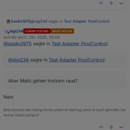
0
@
sigi234
sagte in
Test Adapter PoolControl
:
DasBo1975
sigi234
FORUM TESTING
MOST ACTIVE
Online
Leider nein.
schrieb am
5. Okt. 2025, 00:04
zuletzt editiert von
Copy to Clipboard poolcontrol.0 2025-10-05
@
dasbo1975
sagte in
Test Adapter PoolControl
:
Aber Mails gehen trotzem raus?
01:39:54.779 info [speechHelper] E-Mail
gesendet an xxxxxxxxxx: Die Poolpumpe
wurde gestartet. poolcontrol.0 2025-10-05
@
sigi234
sagte in
Test Adapter PoolControl
:
01:39:54.777 warn State "email.0.mail" has no
existing object, this might lead to an error in
future versions poolcontrol.0 2025-10-05
Aber Mails gehen trotzem raus?
01:39:54.775 info [speechHelper] Alexa sagt:
Die Poolpumpe wurde gestartet.
Nein
Bitte benutzt das Voting rechts unten im Beitrag wenn er euch geholfen hat.
Immer Daten sichern!
0