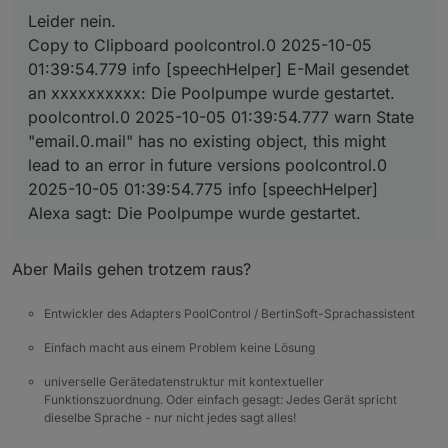
@
dasbo1975
sagte in
Test Adapter
Leider nein.
PoolControl
:
poolcontrol.0

Copy to Clipboard poolcontrol.0 2025-10-05
	2025-10-05 01:39:54.779	info	[speechHelpe
01:39:54.779 info [speechHelper] E-Mail gesendet
poolcontrol.0

eine Existenzprüfung des E-Mail-
an xxxxxxxxxx: Die Poolpumpe wurde gestartet.
	2025-10-05 01:39:54.777	warn	State "email
Adapters vor dem Versand,
poolcontrol.0

poolcontrol.0 2025-10-05 01:39:54.777 warn State
"email.0.mail" has no existing object, this might
poolcontrol.0

lead to an error in future versions poolcontrol.0
2025-10-05 01:39:54.775 info [speechHelper]
Alexa sagt: Die Poolpumpe wurde gestartet.
Denke .mail ist falsch
behoben (hoffentlich) und auf gitub verfügbar
Aber Mails gehen trotzem raus?
Entwickler des Adapters PoolControl / BertinSoft-Sprachassistent
Einfach macht aus einem Problem keine Lösung
universelle Gerätedatenstruktur mit kontextueller
Funktionszuordnung. Oder einfach gesagt: Jedes Gerät spricht
dieselbe Sprache - nur nicht jedes sagt alles!