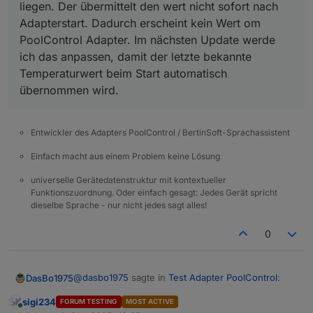
liegen. Der übermittelt den wert nicht sofort nach
2025-10-04 17:06:13.225	
warn
redis
get
po
Adapterstart. Dadurch erscheint kein Wert om
poolcontrol.0
PoolControl Adapter. Im nächsten Update werde
2025-10-04 17:06:13.225	
warn
redis
get
po
ich das anpassen, damit der letzte bekannte
poolcontrol.0
2025-10-04 17:06:13.225	
warn
redis
get
po
Temperaturwert beim Start automatisch
poolcontrol.0
übernommen wird.
2025-10-04 17:06:13.225	
warn
redis
get
po
poolcontrol.0
2025-10-04 17:06:13.225	
warn
redis
get
po
Entwickler des Adapters PoolControl / BertinSoft-Sprachassistent
poolcontrol.0
Einfach macht aus einem Problem keine Lösung
2025-10-04 17:06:13.225	
warn
get state er
poolcontrol.0
universelle Gerätedatenstruktur mit kontextueller
2025-10-04 17:06:13.225	
warn
get state er
Funktionszuordnung. Oder einfach gesagt: Jedes Gerät spricht
poolcontrol.0
dieselbe Sprache - nur nicht jedes sagt alles!
2025-10-04 17:06:13.225	
warn
get state er
poolcontrol.0
0
2025-10-04 17:06:13.216	
warn
get state er
poolcontrol.0
2025-10-04 17:06:13.215	
warn
get state er
@
dasbo1975
sagte in
Test Adapter PoolControl
:
DasBo1975
poolcontrol.0
sigi234
FORUM TESTING
MOST ACTIVE
2025-10-04 17:06:13.215	
warn
get state er
Online