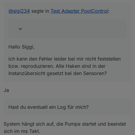
ich kann den Fehler leider bei mir nicht feststellen
@
sigi234
sagte in
Test Adapter PoolControl
:
bzw. reproduzieren. Alle Haken sind in der
Instanzübersicht gesetzt bei den Sensoren?
Hast du eventuell ein Log für mich?
Hallo Siggi,
ich kann den Fehler leider bei mir nicht feststellen
bzw. reproduzieren. Alle Haken sind in der
Instanzübersicht gesetzt bei den Sensoren?
Ja
Hast du eventuell ein Log für mich?
System hängt sich auf, die Pumpe startet und beendet
sich im ms Takt.