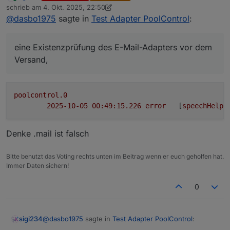
Online
schrieb am
4. Okt. 2025, 22:50
Grund: In der vorherigen Version kam es bei
Benachrichtigungen,
zuletzt editiert von sigi234
10. Mai 2025, 00:51
@
dasbo1975
sagte in
Test Adapter PoolControl
:
aktivierter E-Mail-Ausgabe zu einer zu hohen
eine Existenzprüfung des E-Mail-Adapters vor dem
Versandfrequenz (Spam-Verhalten) und zu
Versand,
Warnmeldungen, wenn der E-Mail-Adapter nicht
und verhindert dadurch unnötige E-Mail-Schleifen.
eine Existenzprüfung des E-Mail-Adapters vor dem
vorhanden war.
Die neue Version enthält:
Versand,
poolcontrol.0
2025-10-05 00:49:15.226	
error
	[
speechHelpe
Denke .mail ist falsch
Bitte benutzt das Voting rechts unten im Beitrag wenn er euch geholfen hat.
Immer Daten sichern!
0
@
dasbo1975
sagte in
Test Adapter PoolControl
:
sigi234