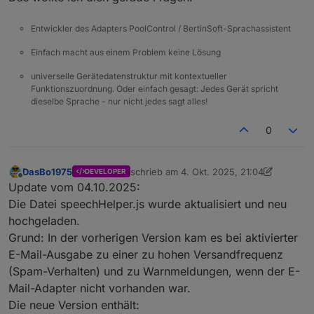
2025-10-04 17:06:12.200	
debug
state poolco
poolcontrol.0
Entwickler des Adapters PoolControl / BertinSoft-Sprachassistent
Der Test DP ist eine Funkschaltsteckdose von
2025-10-04 17:06:12.194	
debug
state poolco
Homemmatic
Einfach macht aus einem Problem keine Lösung
poolcontrol.0
Aha, mein Fehler, sind Wattstunden
2025-10-04 17:06:12.193	
debug
state poolco
universelle Gerätedatenstruktur mit kontextueller
poolcontrol.0
Funktionszuordnung. Oder einfach gesagt: Jedes Gerät spricht
dieselbe Sprache - nur nicht jedes sagt alles!
2025-10-04 17:06:12.192	
debug
state poolco
poolcontrol.0
0
2025-10-04 17:06:12.192	
debug
state poolco
poolcontrol.0
2025-10-04 17:06:12.191	
debug
state poolco
DasBo1975
schrieb am
4. Okt. 2025, 21:04
DEVELOPER
poolcontrol.0
zuletzt editiert von DasBo1975
10. Apr. 20
Offline
Update vom 04.10.2025:
2025-10-04 17:06:12.169	
debug
state poolco
Die Datei speechHelper.js wurde aktualisiert und neu
poolcontrol.0
2025-10-04 17:06:12.168	
debug
state poolco
hochgeladen.
poolcontrol.0
Grund: In der vorherigen Version kam es bei aktivierter
2025-10-04 17:06:12.167	
debug
state poolco
E-Mail-Ausgabe zu einer zu hohen Versandfrequenz
poolcontrol.0
(Spam-Verhalten) und zu Warnmeldungen, wenn der E-
2025-10-04 17:06:12.156	
info
	[
pumpHelper
]
Mail-Adapter nicht vorhanden war.
poolcontrol.0
Die neue Version enthält:
2025-10-04 17:06:12.156	
info
	[
pumpHelper
]