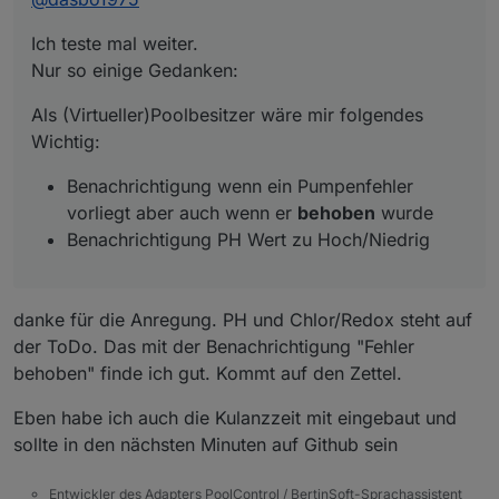
Benachrichtigung wenn ein Pumpenfehler
poolcontrol.0
vorliegt aber auch wenn er
behoben
wurde
2025-10-04 17:06:12.291	
debug
state poolco
Ich teste mal weiter.
poolcontrol.0
Benachrichtigung PH Wert zu Hoch/Niedrig
Nur so einige Gedanken:
2025-10-04 17:06:12.289	
debug
state poolco
poolcontrol.0
Als (Virtueller)Poolbesitzer wäre mir folgendes
2025-10-04 17:06:12.284	
debug
	[
runtimeHelp
Wichtig:
poolcontrol.0
2025-10-04 17:06:12.284	
debug
state poolco
Benachrichtigung wenn ein Pumpenfehler
poolcontrol.0
vorliegt aber auch wenn er
behoben
wurde
2025-10-04 17:06:12.283	
debug
	[
runtimeHelp
Benachrichtigung PH Wert zu Hoch/Niedrig
poolcontrol.0
2025-10-04 17:06:12.283	
debug
state poolco
poolcontrol.0
danke für die Anregung. PH und Chlor/Redox steht auf
2025-10-04 17:06:12.282	
debug
state poolco
poolcontrol.0
der ToDo. Das mit der Benachrichtigung "Fehler
2025-10-04 17:06:12.256	
debug
state poolco
behoben" finde ich gut. Kommt auf den Zettel.
poolcontrol.0
2025-10-04 17:06:12.249	
debug
state poolco
Eben habe ich auch die Kulanzzeit mit eingebaut und
poolcontrol.0
sollte in den nächsten Minuten auf Github sein
2025-10-04 17:06:12.249	
debug
state poolco
poolcontrol.0
Entwickler des Adapters PoolControl / BertinSoft-Sprachassistent