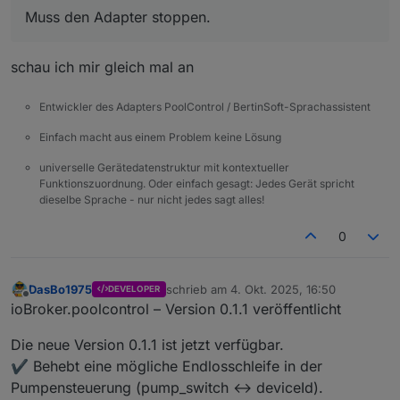
Instanzübersicht gesetzt bei den Sensoren?
poolcontrol.0
Muss den Adapter stoppen.
2025-10-04 17:06:13.248	
warn
redis
get
po
poolcontrol.0
schau ich mir gleich mal an
2025-10-04 17:06:13.248	
warn
redis
get
po
poolcontrol.0
2025-10-04 17:06:13.248	
warn
redis
get
po
Entwickler des Adapters PoolControl / BertinSoft-Sprachassistent
poolcontrol.0
Einfach macht aus einem Problem keine Lösung
2025-10-04 17:06:13.248	
warn
redis
get
po
poolcontrol.0
universelle Gerätedatenstruktur mit kontextueller
2025-10-04 17:06:13.248	
warn
get state er
Funktionszuordnung. Oder einfach gesagt: Jedes Gerät spricht
Muss den Adapter stoppen.
poolcontrol.0
dieselbe Sprache - nur nicht jedes sagt alles!
Irgendwo ist ein loop drinnen.
2025-10-04 17:06:13.248	
warn
get state er
poolcontrol.0
0
2025-10-04 17:06:13.248	
warn
get state er
poolcontrol.0
DasBo1975
schrieb am
4. Okt. 2025, 16:50
2025-10-04 17:06:13.248	
warn
get state er
DEVELOPER
zuletzt editiert von
Offline
ioBroker.poolcontrol – Version 0.1.1 veröffentlicht
poolcontrol.0
2025-10-04 17:06:13.248	
warn
get state er
Die neue Version 0.1.1 ist jetzt verfügbar.
poolcontrol.0
✔️ Behebt eine mögliche Endlosschleife in der
2025-10-04 17:06:13.248	
warn
get state er
poolcontrol.0
Pumpensteuerung (pump_switch ↔ deviceId).