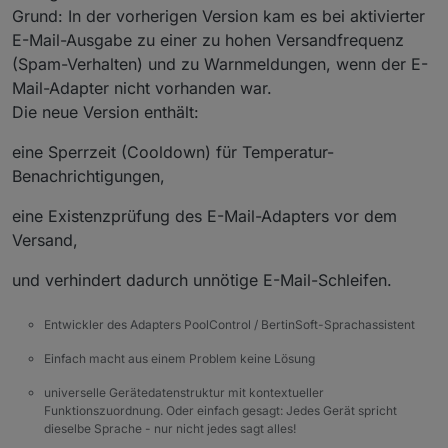
poolcontrol.0
Grund: In der vorherigen Version kam es bei aktivierter
2025-10-04 17:06:12.167	
debug
state poolco
E-Mail-Ausgabe zu einer zu hohen Versandfrequenz
poolcontrol.0
(Spam-Verhalten) und zu Warnmeldungen, wenn der E-
2025-10-04 17:06:12.156	
info
	[
pumpHelper
]
Mail-Adapter nicht vorhanden war.
poolcontrol.0
Die neue Version enthält:
2025-10-04 17:06:12.156	
info
	[
pumpHelper
]
poolcontrol.0
eine Sperrzeit (Cooldown) für Temperatur-
2025-10-04 17:06:12.156	
info
	[
pumpHelper
]
Benachrichtigungen,
poolcontrol.0
2025-10-04 17:06:12.156	
debug
state 0_user
eine Existenzprüfung des E-Mail-Adapters vor dem
poolcontrol.0
Versand,
2025-10-04 17:06:12.156	
info
	[
pumpHelper
]
poolcontrol.0
und verhindert dadurch unnötige E-Mail-Schleifen.
2025-10-04 17:06:12.156	
info
	[
pumpHelper
]
poolcontrol.0
Entwickler des Adapters PoolControl / BertinSoft-Sprachassistent
2025-10-04 17:06:12.155	
debug
state 0_user
Einfach macht aus einem Problem keine Lösung
universelle Gerätedatenstruktur mit kontextueller
Funktionszuordnung. Oder einfach gesagt: Jedes Gerät spricht
dieselbe Sprache - nur nicht jedes sagt alles!