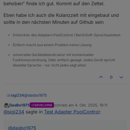
2025-10-04 17:06:12.256	
debug
state poolco
behoben" finde ich gut. Kommt auf den Zettel.
poolcontrol.0
2025-10-04 17:06:12.249	
debug
state poolco
Eben habe ich auch die Kulanzzeit mit eingebaut und
poolcontrol.0
sollte in den nächsten Minuten auf Github sein
2025-10-04 17:06:12.249	
debug
state poolco
poolcontrol.0
Entwickler des Adapters PoolControl / BertinSoft-Sprachassistent
2025-10-04 17:06:12.242	
debug
state poolco
poolcontrol.0
Einfach macht aus einem Problem keine Lösung
2025-10-04 17:06:12.219	
debug
state poolco
universelle Gerätedatenstruktur mit kontextueller
poolcontrol.0
Funktionszuordnung. Oder einfach gesagt: Jedes Gerät spricht
2025-10-04 17:06:12.219	
debug
state poolco
dieselbe Sprache - nur nicht jedes sagt alles!
poolcontrol.0
2025-10-04 17:06:12.218	
debug
state poolco
0
poolcontrol.0
2025-10-04 17:06:12.213	
debug
state poolco
poolcontrol.0
@
dasbo1975
sigi234
2025-10-04 17:06:12.207	
debug
state 0_user
poolcontrol.0
DasBo1975
schrieb am
4. Okt. 2025, 19:11
DEVELOPER
Die Berechnung kommt mir noch nicht Schlüssig vor:
zuletzt editiert von
Offline
2025-10-04 17:06:12.206	
info
	[
pumpHelper
]
@
sigi234
sagte in
Test Adapter PoolControl
:
poolcontrol.0
2025-10-04 17:06:12.202	
info
	[
pumpHelper
]
@
dasbo1975
poolcontrol.0