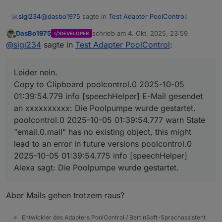
@
dasbo1975
sagte in
Test Adapter PoolControl
:
sigi234
DasBo1975
schrieb am
4. Okt. 2025, 23:59
DEVELOPER
zuletzt editiert von
Offline
@
sigi234
sagte in
Test Adapter PoolControl
:
@
sigi234
sagte in
Test Adapter PoolControl
:
Leider nein.
@
dasbo1975
sagte in
Test Adapter
Leider nein.
PoolControl
:
poolcontrol.0

Copy to Clipboard poolcontrol.0 2025-10-05
	2025-10-05 01:39:54.779	info	[speechHelpe
01:39:54.779 info [speechHelper] E-Mail gesendet
poolcontrol.0

eine Existenzprüfung des E-Mail-
an xxxxxxxxxx: Die Poolpumpe wurde gestartet.
	2025-10-05 01:39:54.777	warn	State "email
Adapters vor dem Versand,
poolcontrol.0

poolcontrol.0 2025-10-05 01:39:54.777 warn State
"email.0.mail" has no existing object, this might
poolcontrol.0

lead to an error in future versions poolcontrol.0
2025-10-05 01:39:54.775 info [speechHelper]
Alexa sagt: Die Poolpumpe wurde gestartet.
Denke .mail ist falsch
behoben (hoffentlich) und auf gitub verfügbar
Aber Mails gehen trotzem raus?
Entwickler des Adapters PoolControl / BertinSoft-Sprachassistent