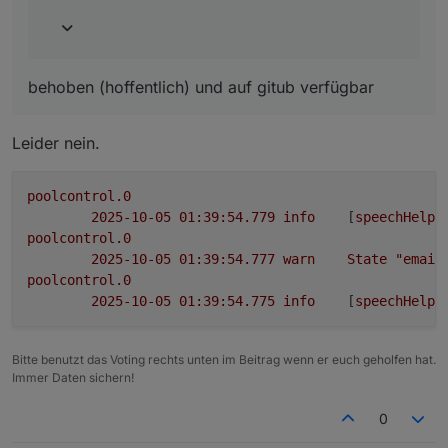
poolcontrol.0

behoben (hoffentlich) und auf gitub verfügbar
Denke .mail ist falsch
Leider nein.
poolcontrol.0
2025-10-05 01:39:54.779	
info
	[
speechHelpe
poolcontrol.0
2025-10-05 01:39:54.777	
warn
State
"email
poolcontrol.0
2025-10-05 01:39:54.775	
info
	[
speechHelpe
Bitte benutzt das Voting rechts unten im Beitrag wenn er euch geholfen hat.
Immer Daten sichern!
0