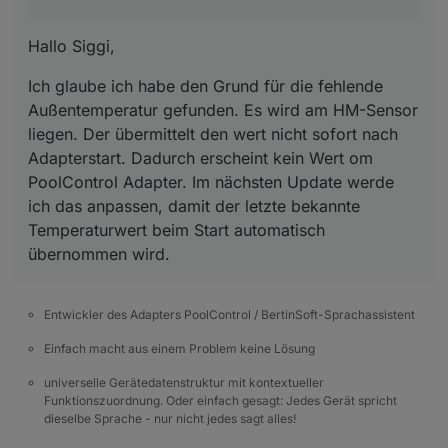
2025-10-04 17:06:13.226	
info
	[
pumpHelper
]
poolcontrol.0
Hallo Siggi,
2025-10-04 17:06:13.226	
info
	[
pumpHelper
]
poolcontrol.0
Ich glaube ich habe den Grund für die fehlende
2025-10-04 17:06:13.226	
info
	[
pumpHelper
]
Außentemperatur gefunden. Es wird am HM-Sensor
poolcontrol.0
liegen. Der übermittelt den wert nicht sofort nach
2025-10-04 17:06:13.225	
warn
redis
get
po
Adapterstart. Dadurch erscheint kein Wert om
poolcontrol.0
PoolControl Adapter. Im nächsten Update werde
2025-10-04 17:06:13.225	
warn
redis
get
po
ich das anpassen, damit der letzte bekannte
poolcontrol.0
2025-10-04 17:06:13.225	
warn
redis
get
po
Temperaturwert beim Start automatisch
poolcontrol.0
übernommen wird.
2025-10-04 17:06:13.225	
warn
redis
get
po
poolcontrol.0
2025-10-04 17:06:13.225	
warn
redis
get
po
Entwickler des Adapters PoolControl / BertinSoft-Sprachassistent
poolcontrol.0
Einfach macht aus einem Problem keine Lösung
2025-10-04 17:06:13.225	
warn
get state er
poolcontrol.0
universelle Gerätedatenstruktur mit kontextueller
2025-10-04 17:06:13.225	
warn
get state er
Funktionszuordnung. Oder einfach gesagt: Jedes Gerät spricht
poolcontrol.0
dieselbe Sprache - nur nicht jedes sagt alles!
2025-10-04 17:06:13.225	
warn
get state er