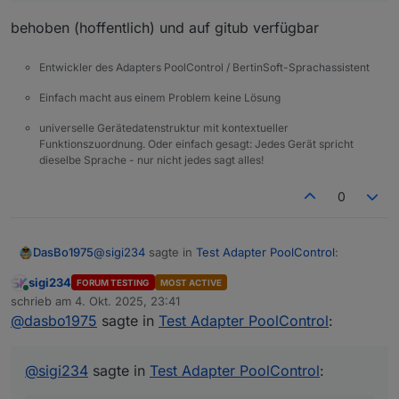
behoben (hoffentlich) und auf gitub verfügbar
Entwickler des Adapters PoolControl / BertinSoft-Sprachassistent
Einfach macht aus einem Problem keine Lösung
universelle Gerätedatenstruktur mit kontextueller
Funktionszuordnung. Oder einfach gesagt: Jedes Gerät spricht
dieselbe Sprache - nur nicht jedes sagt alles!
0
@
sigi234
sagte in
Test Adapter PoolControl
:
DasBo1975
sigi234
FORUM TESTING
MOST ACTIVE
Online
@
dasbo1975
sagte in
Test Adapter
schrieb am
4. Okt. 2025, 23:41
zuletzt editiert von
PoolControl
:
@
dasbo1975
sagte in
Test Adapter PoolControl
:
behoben (hoffentlich) und auf gitub verfügbar
eine Existenzprüfung des E-Mail-
@
sigi234
sagte in
Test Adapter PoolControl
:
Adapters vor dem Versand,