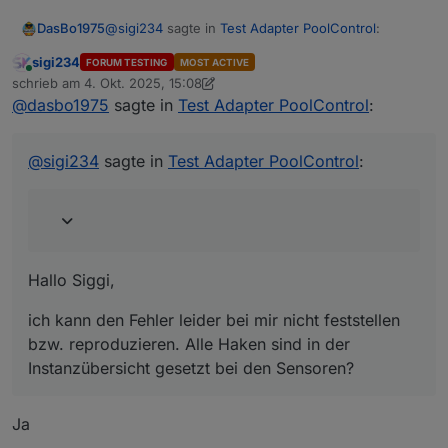
@
sigi234
sagte in
Test Adapter PoolControl
:
DasBo1975
sigi234
FORUM TESTING
MOST ACTIVE
Online
@
dasbo1975
schrieb am
4. Okt. 2025, 15:08
zuletzt editiert von sigi234
10. Apr. 2025, 17:25
@
dasbo1975
sagte in
Test Adapter PoolControl
:
Hallo Siggi,
Aussensensor wird nicht erkannt:
ich kann den Fehler leider bei mir nicht feststellen
@
sigi234
sagte in
Test Adapter PoolControl
:
bzw. reproduzieren. Alle Haken sind in der
Instanzübersicht gesetzt bei den Sensoren?
Hast du eventuell ein Log für mich?
Hallo Siggi,
ich kann den Fehler leider bei mir nicht feststellen
bzw. reproduzieren. Alle Haken sind in der
Instanzübersicht gesetzt bei den Sensoren?
Ja