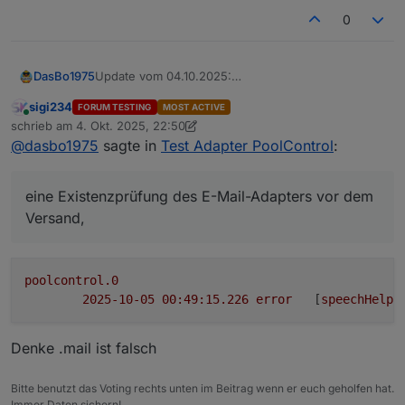
0
Update vom 04.10.2025:
DasBo1975
Die Datei speechHelper.js wurde aktualisiert und
sigi234
FORUM TESTING
MOST ACTIVE
neu hochgeladen.
eine Sperrzeit (Cooldown) für Temperatur-
Online
schrieb am
4. Okt. 2025, 22:50
Grund: In der vorherigen Version kam es bei
Benachrichtigungen,
zuletzt editiert von sigi234
10. Mai 2025, 00:51
@
dasbo1975
sagte in
Test Adapter PoolControl
:
aktivierter E-Mail-Ausgabe zu einer zu hohen
eine Existenzprüfung des E-Mail-Adapters vor dem
Versandfrequenz (Spam-Verhalten) und zu
Versand,
Warnmeldungen, wenn der E-Mail-Adapter nicht
und verhindert dadurch unnötige E-Mail-Schleifen.
eine Existenzprüfung des E-Mail-Adapters vor dem
vorhanden war.
Die neue Version enthält:
Versand,
poolcontrol.0
2025-10-05 00:49:15.226	
error
	[
speechHelpe
Denke .mail ist falsch
Bitte benutzt das Voting rechts unten im Beitrag wenn er euch geholfen hat.
Immer Daten sichern!