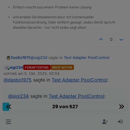
Einfach macht aus einem Problem keine Lösung
universelle Gerätedatenstruktur mit kontextueller
Funktionszuordnung. Oder einfach gesagt: Jedes Gerät spricht
dieselbe Sprache - nur nicht jedes sagt alles!
0
@
sigi234
sagte in
Test Adapter PoolControl
:
DasBo1975
sigi234
FORUM TESTING
MOST ACTIVE
Online
Leider nein.
schrieb am
5. Okt. 2025, 00:04
zuletzt editiert von
Copy to Clipboard poolcontrol.0 2025-10-05
@
dasbo1975
sagte in
Test Adapter PoolControl
:
Aber Mails gehen trotzem raus?
01:39:54.779 info [speechHelper] E-Mail
gesendet an xxxxxxxxxx: Die Poolpumpe
wurde gestartet. poolcontrol.0 2025-10-05
@
sigi234
sagte in
Test Adapter PoolControl
:
01:39:54.777 warn State "email.0.mail" has no
29 von 527
existing object, this might lead to an error in
future versions poolcontrol.0 2025-10-05
Aber Mails gehen trotzem raus?
01:39:54.775 info [speechHelper] Alexa sagt:
Die Poolpumpe wurde gestartet.