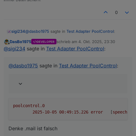
0
@
dasbo1975
sagte in
Test Adapter PoolControl
:
sigi234
DasBo1975
schrieb am
4. Okt. 2025, 23:30
DEVELOPER
zuletzt editiert von
Offline
eine Existenzprüfung des E-Mail-Adapters vor
@
sigi234
sagte in
Test Adapter PoolControl
:
dem Versand,
poolcontrol.0

@
dasbo1975
sagte in
Test Adapter PoolControl
:
Denke .mail ist falsch
poolcontrol.0
2025-10-05 00:49:15.226	
error
	[
speechHel
Denke .mail ist falsch