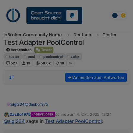
Weiter zum Inhalt
ioBroker Community Home
Deutsch
Tester
Test Adapter PoolControl
Verschoben
Tester
tester
pool
poolcontrol
solar
527
19
58.6k
18
Anmelden zum Antworten
@
dasbo1975
sigi234
DasBo1975
schrieb am
4. Okt. 2025, 13:24
DEVELOPER
Aussensensor wird nicht erkannt:
zuletzt editiert von
Offline
@
sigi234
sagte in
Test Adapter PoolControl
: