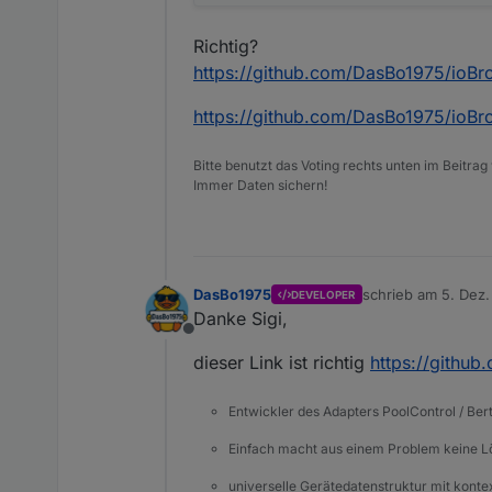
Richtig?
https://github.com/DasBo1975/ioBr
https://github.com/DasBo1975/ioB
Bitte benutzt das Voting rechts unten im Beitrag
Immer Daten sichern!
DasBo1975
schrieb am
5. Dez.
DEVELOPER
zuletzt editiert von
Danke Sigi,
Offline
dieser Link ist richtig
https://githu
Entwickler des Adapters PoolControl / Ber
Einfach macht aus einem Problem keine 
universelle Gerätedatenstruktur mit konte