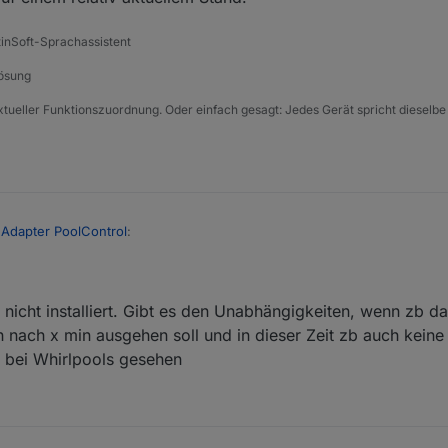
tinSoft-Sprachassistent
Lösung
xtueller Funktionszuordnung. Oder einfach gesagt: Jedes Gerät spricht dieselbe
 Adapter PoolControl
:
stung an Features auf der GitHub Seite aktuell? Ich hab ein paar Ideen, we
nicht installiert. Gibt es den Unabhängigkeiten, wenn zb da
 am besten hier im Forum posten. Unabhängig davon, wie aktuell die Aufl
 nach x min ausgehen soll und in dieser Zeit zb auch keine
uf einem relativ aktuellem Stand.
n bei Whirlpools gesehen