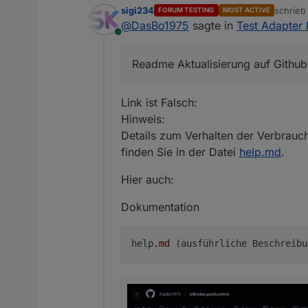
sigi234
schrie
FORUM TESTING
MOST ACTIVE
zuletzt 
@
DasBo1975
sagte in
Test Adapter 
Online
Readme Aktualisierung auf Github
Link ist Falsch:
Hinweis:
Details zum Verhalten der Verbrauc
finden Sie in der Datei
help.md
.
Hier auch:
Dokumentation
help
.md