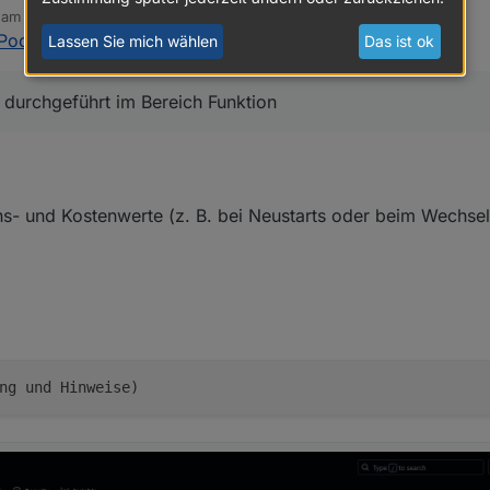
b am
4. Dez. 2025, 21:47
editiert von sigi234
12. Apr. 2025, 22:54
PoolControl
:
Lassen Sie mich wählen
Das ist ok
 durchgeführt im Bereich Funktion
hs- und Kostenwerte (z. B. bei Neustarts oder beim Wechse