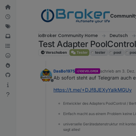
Weiter zum Inhalt
Communit
ioBroker Community Home
Deutsch
Test Adapter PoolContro
Verschoben
Tester
tester
pool
poo
DasBo1975
schrieb am
3. Dez.
DEVELOPER
zuletzt editiert von
Ab sofort steht auf Telegram auch 
Offline
https://t.me/+DJf8JEXyYalkMGUy
Entwickler des Adapters PoolControl / Ber
Einfach macht aus einem Problem keine 
universelle Gerätedatenstruktur mit konte
sagt alles!