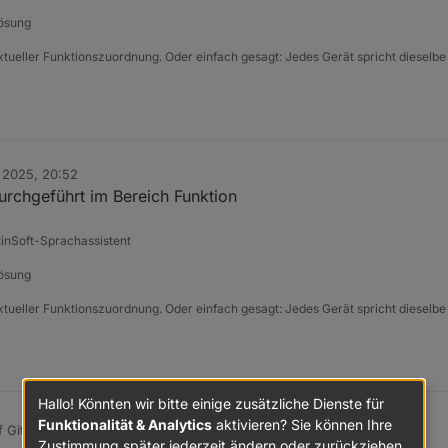
Lösung
xtueller Funktionszuordnung. Oder einfach gesagt: Jedes Gerät spricht dieselbe
 2025, 20:52
urchgeführt im Bereich Funktion
tinSoft-Sprachassistent
Lösung
xtueller Funktionszuordnung. Oder einfach gesagt: Jedes Gerät spricht dieselbe
Hallo! Könnten wir bitte einige zusätzliche Dienste für
Funktionalität & Analytics
aktivieren? Sie können Ihre
f Github durchgeführt im Bereich Funktion
Zustimmung später jederzeit ändern oder zurückziehen.