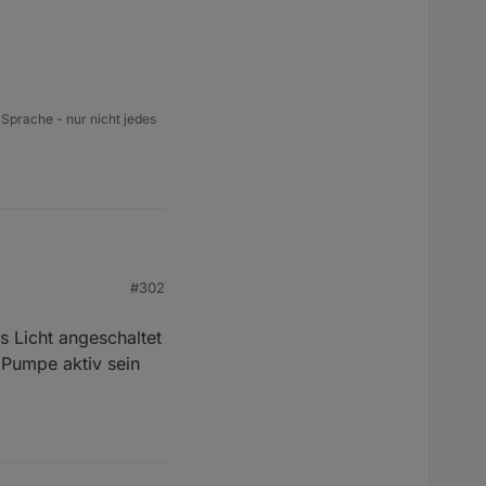
 Sprache - nur nicht jedes
#302
lche da z.B. nicht
s Licht angeschaltet
istung auf github ist.
 Pumpe aktiv sein