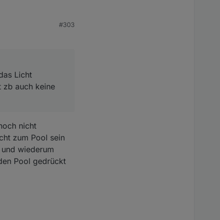
icht angeschaltet
#303
pe aktiv sein sollte?
das Licht
t zb auch keine
noch nicht
icht zum Pool sein
ll und wiederum
den Pool gedrückt