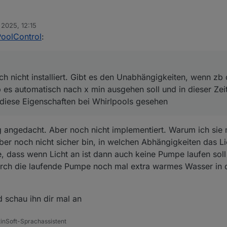
ter noch nicht installiert. Gibt es den Unabhängigkeiten, wenn zb das L
 2025, 12:15
omatisch nach x min ausgehen soll und in dieser Zeit zb auch keine Pum
PoolControl
:
ten bei Whirlpools gesehen
h nicht installiert. Gibt es den Unabhängigkeiten, wenn zb 
 es automatisch nach x min ausgehen soll und in dieser Zei
 diese Eigenschaften bei Whirlpools gesehen
rg angedacht. Aber noch nicht implementiert. Warum ich sie 
lber noch nicht sicher bin, in welchen Abhängigkeiten das L
e, dass wenn Licht an ist dann auch keine Pumpe laufen so
urch die laufende Pumpe noch mal extra warmes Wasser in 
d schau ihn dir mal an
tinSoft-Sprachassistent