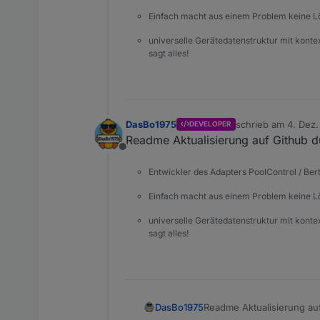
Einfach macht aus einem Problem keine 
universelle Gerätedatenstruktur mit konte
sagt alles!
DasBo1975
schrieb am
4. Dez.
DEVELOPER
zuletzt editiert von
Readme Aktualisierung auf Github d
Offline
Entwickler des Adapters PoolControl / Ber
Einfach macht aus einem Problem keine 
universelle Gerätedatenstruktur mit konte
sagt alles!
DasBo1975
Readme Aktualisierung au