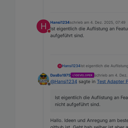
Hansi1234
schrieb am
4. Dez. 2025, 07:49
H
zuletzt editiert von
Ist eigentlich die Auflistung an Feat
Nicht stören
aufgeführt sind.
Hansi1234
Ist eigentlich die Auflistu
H
aufgeführt sind.
DasBo1975
schrieb am
4. Dez.
DEVELOPER
zuletzt editiert von
@
Hansi1234
sagte in
Test Adapter 
Offline
Ist eigentlich die Auflistung an F
nicht aufgeführt sind.
Hallo. Ideen und Anregung am beste
github ist. Geht hab selber ist aber 