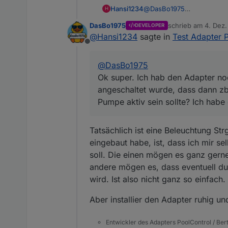
Hansi1234
@
DasBo1975
H
Ok super. Ich hab den Adap
DasBo1975
schrieb am
4. Dez.
DEVELOPER
wurde, dass dann zb es aut
zuletzt editiert von
@
Hansi1234
sagte in
Test Adapter 
Ich habe diese Eigenschaf
Offline
@
DasBo1975
Ok super. Ich hab den Adapter noc
angeschaltet wurde, dass dann zb
Pumpe aktiv sein sollte? Ich habe
Tatsächlich ist eine Beleuchtung St
eingebaut habe, ist, dass ich mir se
soll. Die einen mögen es ganz gern
andere mögen es, dass eventuell d
wird. Ist also nicht ganz so einfach.
Aber installier den Adapter ruhig un
Entwickler des Adapters PoolControl / Ber