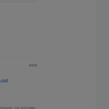
#306
p.md
 Sprache - nur nicht jedes