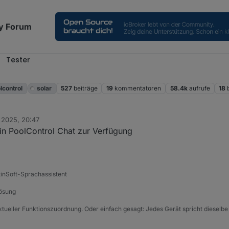
y Forum
Tester
l
lcontrol
solar
527
beiträge
19
kommentatoren
58.4k
aufrufe
18
 2025, 20:47
ein PoolControl Chat zur Verfügung
tinSoft-Sprachassistent
Lösung
xtueller Funktionszuordnung. Oder einfach gesagt: Jedes Gerät spricht dieselbe