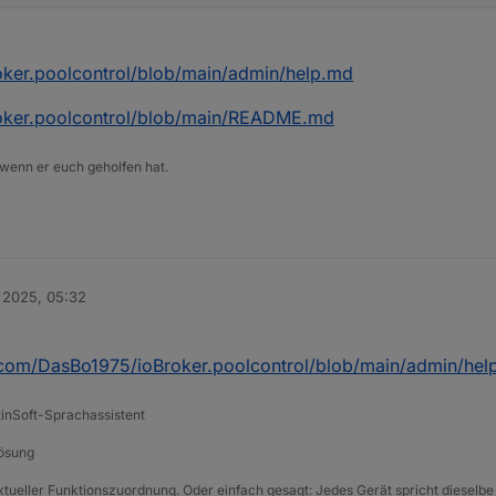
oker.poolcontrol/blob/main/admin/help.md
roker.poolcontrol/blob/main/README.md
 wenn er euch geholfen hat.
 2025, 05:32
b.com/DasBo1975/ioBroker.poolcontrol/blob/main/admin/hel
tinSoft-Sprachassistent
Lösung
xtueller Funktionszuordnung. Oder einfach gesagt: Jedes Gerät spricht dieselbe