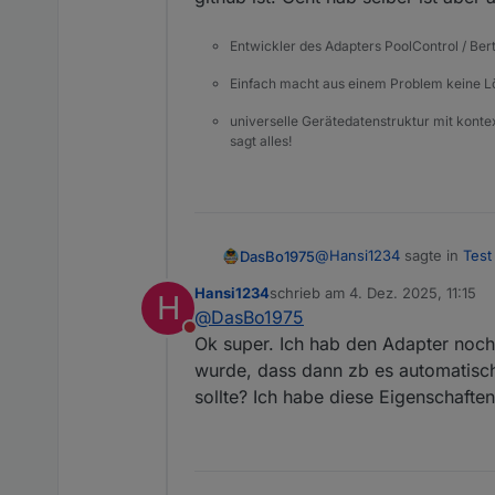
Entwickler des Adapters PoolControl / Ber
Einfach macht aus einem Problem keine 
universelle Gerätedatenstruktur mit konte
sagt alles!
@
Hansi1234
sagte in
Test
DasBo1975
Hansi1234
schrieb am
4. Dez. 2025, 11:15
H
zuletzt editiert von
@
DasBo1975
Ist eigentlich die Aufli
Nicht stören
aufgeführt sind.
Ok super. Ich hab den Adapter noch 
Hallo. Ideen und Anregung
wurde, dass dann zb es automatisch
Geht hab selber ist aber a
sollte? Ich habe diese Eigenschafte