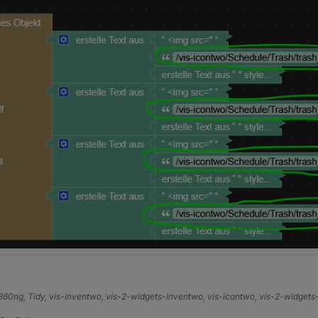
e360ng, Tidy, vis-inventwo, vis-2-widgets-inventwo, vis-icontwo, vis-2-widget