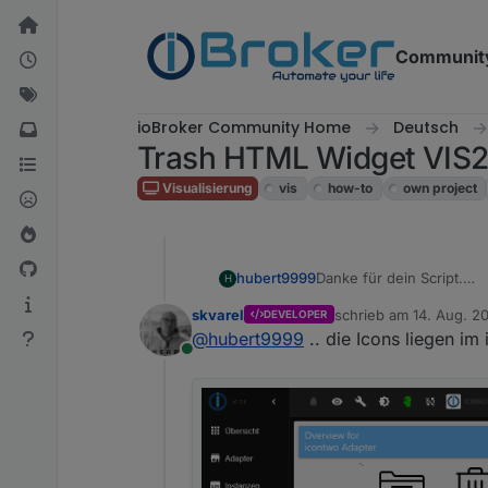
Weiter zum Inhalt
Communit
ioBroker Community Home
Deutsch
Trash HTML Widget VIS
Visualisierung
vis
how-to
own project
Danke für dein Script.
hubert9999
H
Klappt nun.
skvarel
schrieb am
14. Aug. 2
DEVELOPER
Wo genau kann man den 
zuletzt editiert von
@
hubert9999
.. die Icons liegen im
Online