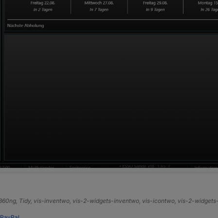
e360ng, Tidy, vis-inventwo, vis-2-widgets-inventwo, vis-icontwo, vis-2-widget
PayPal