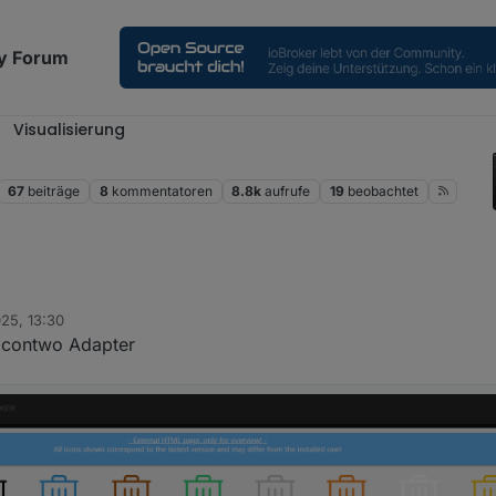
y Forum
Visualisierung
2
67
beiträge
8
kommentatoren
8.8k
aufrufe
19
beobachtet
025, 13:30
Bilderpfad nachschauen?
 icontwo Adapter