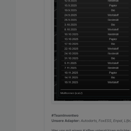
#TeamInventwo
Unsere Adapter:
Autodarts, FoxESS, Enpal, Lif
Wer uns mit einem Kaffee unterstützen möchte: