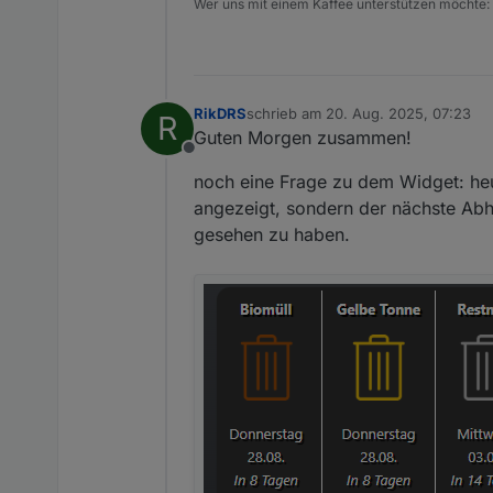
Wer uns mit einem Kaffee unterstützen möchte:
RikDRS
schrieb am
20. Aug. 2025, 07:23
R
zuletzt editiert von
Guten Morgen zusammen!
Offline
noch eine Frage zu dem Widget: heut
angezeigt, sondern der nächste Abh
gesehen zu haben.