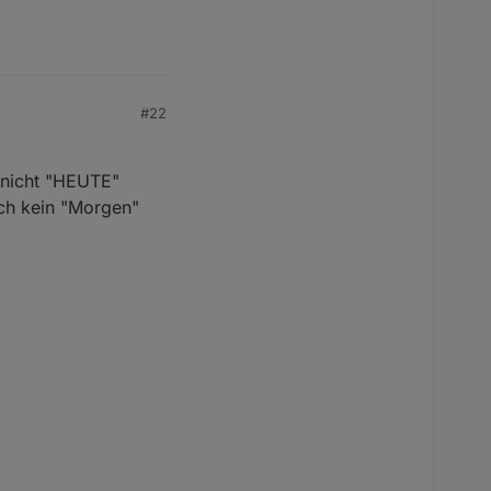
#22
d nicht "HEUTE"
uch kein "Morgen"