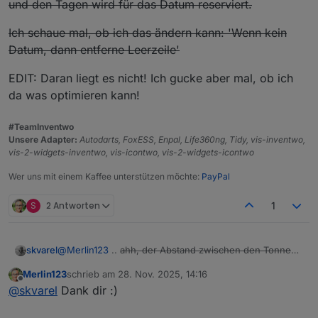
und den Tagen wird für das Datum reserviert.
Ich schaue mal, ob ich das ändern kann: 'Wenn kein
Datum, dann entferne Leerzeile'
EDIT: Daran liegt es nicht! Ich gucke aber mal, ob ich
da was optimieren kann!
#TeamInventwo
Unsere Adapter:
Autodarts, FoxESS, Enpal, Life360ng, Tidy, vis-inventwo,
vis-2-widgets-inventwo, vis-icontwo, vis-2-widgets-icontwo
Wer uns mit einem Kaffee unterstützen möchte:
PayPal
S
2 Antworten
1
@
Merlin123
..
ahh, der Abstand zwischen den Tonnen
skvarel
und den Tagen wird für das Datum reserviert.
Merlin123
schrieb am
28. Nov. 2025, 14:16
Ich schaue mal, ob ich das ändern kann: 'Wenn kein
zuletzt editiert von
Offline
@
skvarel
Dank dir :)
Datum, dann entferne Leerzeile'
EDIT: Daran liegt es nicht! Ich gucke aber mal, ob ich da