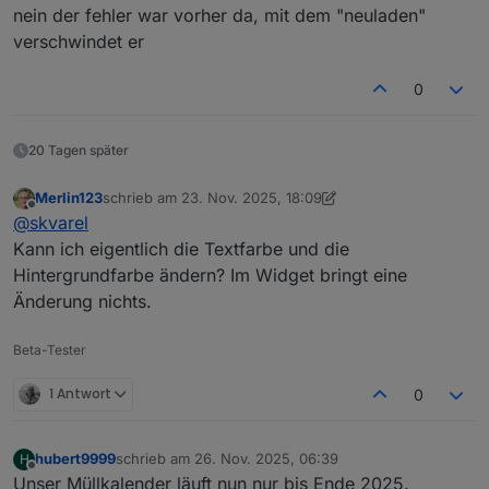
Da steh extra '
hier triggere ich
Finger weg
' ... es kann sein, dass der
nein der fehler war vorher da, mit dem "neuladen"
Fehler durch deine Änderung kommt. Da kann ich so
verschwindet er
leider nicht helfen.
0
20 Tagen später
Merlin123
schrieb am
23. Nov. 2025, 18:09
zuletzt editiert von Merlin123
Offline
@
skvarel
Kann ich eigentlich die Textfarbe und die
Hintergrundfarbe ändern? Im Widget bringt eine
Änderung nichts.
Beta-Tester
1 Antwort
0
hubert9999
schrieb am
26. Nov. 2025, 06:39
H
zuletzt editiert von
Offline
Unser Müllkalender läuft nun nur bis Ende 2025.