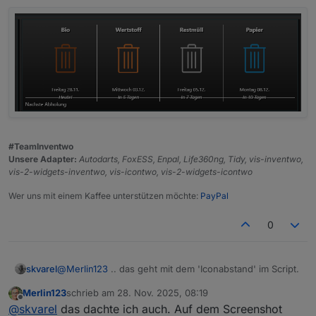
#TeamInventwo
Unsere Adapter:
Autodarts, FoxESS, Enpal, Life360ng, Tidy, vis-inventwo,
vis-2-widgets-inventwo, vis-icontwo, vis-2-widgets-icontwo
Wer uns mit einem Kaffee unterstützen möchte:
PayPal
0
@
Merlin123
.. das geht mit dem 'Iconabstand' im Script.
skvarel
Merlin123
schrieb am
28. Nov. 2025, 08:19
zuletzt editiert von
Offline
@
skvarel
das dachte ich auch. Auf dem Screenshot