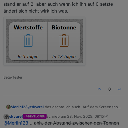
stand er auf 2, aber auch wenn ich ihn auf 0 setzte
ändert sich nicht wirklich was.
Beta-Tester
0
Merlin123
@
skvarel
das dachte ich auch. Auf dem Screenshot
stand er auf 2, aber auch wenn ich ihn auf 0 setzte
skvarel
schrieb am
28. Nov. 2025, 09:15
DEVELOPER
ändert sich nicht wirklich was.
zuletzt editiert von skvarel
Offline
@
Merlin123
..
ahh, der Abstand zwischen den Tonnen