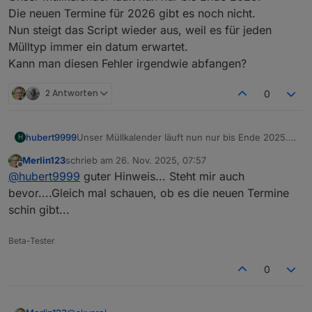
Die neuen Termine für 2026 gibt es noch nicht.
Nun steigt das Script wieder aus, weil es für jeden
Mülltyp immer ein datum erwartet.
Kann man diesen Fehler irgendwie abfangen?
2 Antworten
0
hubert9999
Unser Müllkalender läuft nun nur bis Ende 2025.
H
Die neuen Termine für 2026 gibt es noch nicht.
Merlin123
schrieb am
26. Nov. 2025, 07:57
Nun steigt das Script wieder aus, weil es für jeden
zuletzt editiert von
Offline
@
hubert9999
guter Hinweis... Steht mir auch
Mülltyp immer ein datum erwartet.
Kann man diesen Fehler irgendwie abfangen?
bevor....Gleich mal schauen, ob es die neuen Termine
schin gibt...
Beta-Tester
0