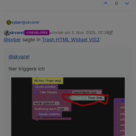
0
@
skvarel
syber
S
skvarel
schrieb am
3. Nov. 2025, 07:39
DEVELOPER
hier triggere ich
zuletzt editiert von skvarel
11. März 2025, 08:
Offline
@
syber
sagte in
Trash HTML Widget VIS2
:
@
skvarel
hier triggere ich