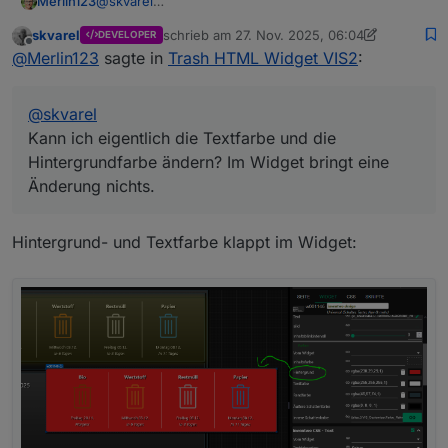
Merlin123
@
skvarel
Kann ich eigentlich die Textfarbe und die
skvarel
schrieb am
27. Nov. 2025, 06:04
DEVELOPER
Hintergrundfarbe ändern? Im Widget bringt eine
zuletzt editiert von skvarel
Offline
@
Merlin123
sagte in
Trash HTML Widget VIS2
:
Änderung nichts.
@
skvarel
Kann ich eigentlich die Textfarbe und die
Hintergrundfarbe ändern? Im Widget bringt eine
Änderung nichts.
Hintergrund- und Textfarbe klappt im Widget: