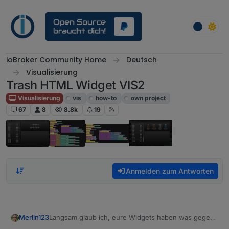
Weiter zum Inhalt
ioBroker Community Home
Deutsch
Visualisierung
Trash HTML Widget VIS2
Visualisierung
vis
how-to
own project
67
8
8.8k
19
Anmelden zum Antworten
Langsam glaub ich, eure Widgets haben was gegen
Merlin123
mich....