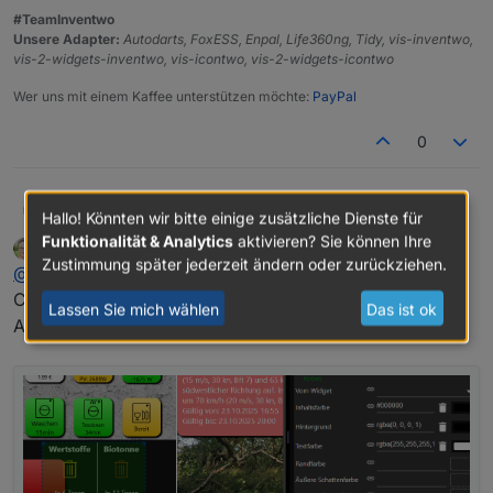
#TeamInventwo
Unsere Adapter:
Autodarts, FoxESS, Enpal, Life360ng, Tidy, vis-inventwo,
vis-2-widgets-inventwo, vis-icontwo, vis-2-widgets-icontwo
Wer uns mit einem Kaffee unterstützen möchte:
PayPal
0
@
Merlin123
sagte in
Trash HTML Widget VIS2
:
skvarel
Hallo! Könnten wir bitte einige zusätzliche Dienste für
Funktionalität & Analytics
aktivieren? Sie können Ihre
Merlin123
schrieb am
27. Nov. 2025, 09:20
zuletzt editiert von
Zustimmung später jederzeit ändern oder zurückziehen.
Offline
@
skvarel
@
skvarel
hmm... Geht bei mir irgendwie nicht....
Kann ich eigentlich die Textfarbe und die
Chrome unter Windows bzw. Fully Browser unter
Lassen Sie mich wählen
Das ist ok
Hintergrund- und Textfarbe klappt im Widget:
Hintergrundfarbe ändern? Im Widget bringt eine
Android
Änderung nichts.