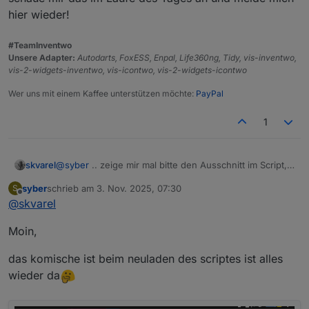
hier wieder!
#TeamInventwo
Unsere Adapter:
Autodarts, FoxESS, Enpal, Life360ng, Tidy, vis-inventwo,
vis-2-widgets-inventwo, vis-icontwo, vis-2-widgets-icontwo
Wer uns mit einem Kaffee unterstützen möchte:
PayPal
1
@
syber
.. zeige mir mal bitte den Ausschnitt im Script,
skvarel
mit deinen Icons.
syber
schrieb am
3. Nov. 2025, 07:30
S
Tritt das Problem auch bei meinen Icons auf?
zuletzt editiert von
Offline
@
skvarel
Moin,
das komische ist beim neuladen des scriptes ist alles
wieder da