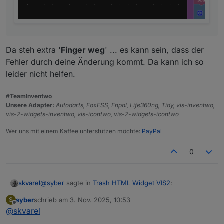
Da steh extra '
Finger weg
' ... es kann sein, dass der
Fehler durch deine Änderung kommt. Da kann ich so
leider nicht helfen.
#TeamInventwo
Unsere Adapter:
Autodarts, FoxESS, Enpal, Life360ng, Tidy, vis-inventwo,
vis-2-widgets-inventwo, vis-icontwo, vis-2-widgets-icontwo
Wer uns mit einem Kaffee unterstützen möchte:
PayPal
0
@
syber
sagte in
Trash HTML Widget VIS2
:
skvarel
syber
schrieb am
3. Nov. 2025, 10:53
S
zuletzt editiert von
Offline
@
skvarel
@
skvarel