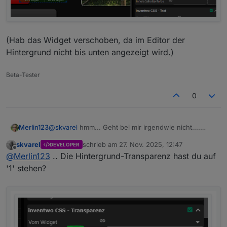
(Hab das Widget verschoben, da im Editor der
Hintergrund nicht bis unten angezeigt wird.)
Beta-Tester
Wichtig, die Transparenz muss natürlich auf '1' stehen
0
(bzw. größer als '0' sein)
;)
@
skvarel
hmm... Geht bei mir irgendwie nicht....
Merlin123
Chrome unter Windows bzw. Fully Browser unter
skvarel
schrieb am
27. Nov. 2025, 12:47
DEVELOPER
Android
zuletzt editiert von
Offline
@
Merlin123
.. Die Hintergrund-Transparenz hast du auf
'1' stehen?
(Hab das Widget verschoben, da im Editor der
Hintergrund nicht bis unten angezeigt wird.)