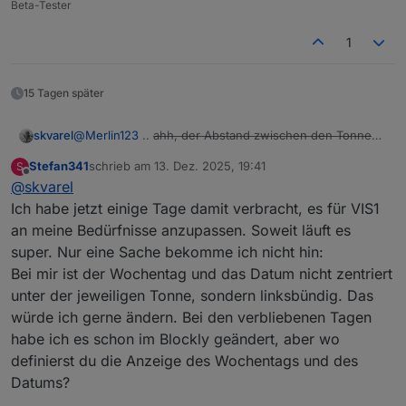
was optimieren kann!
Beta-Tester
1
15 Tagen später
@
Merlin123
..
ahh, der Abstand zwischen den Tonnen
skvarel
und den Tagen wird für das Datum reserviert.
Stefan341
schrieb am
13. Dez. 2025, 19:41
S
Ich schaue mal, ob ich das ändern kann: 'Wenn kein
zuletzt editiert von
Offline
@
skvarel
Datum, dann entferne Leerzeile'
EDIT: Daran liegt es nicht! Ich gucke aber mal, ob ich da
Ich habe jetzt einige Tage damit verbracht, es für VIS1
was optimieren kann!
an meine Bedürfnisse anzupassen. Soweit läuft es
super. Nur eine Sache bekomme ich nicht hin:
Bei mir ist der Wochentag und das Datum nicht zentriert
unter der jeweiligen Tonne, sondern linksbündig. Das
würde ich gerne ändern. Bei den verbliebenen Tagen
habe ich es schon im Blockly geändert, aber wo
definierst du die Anzeige des Wochentags und des
Datums?