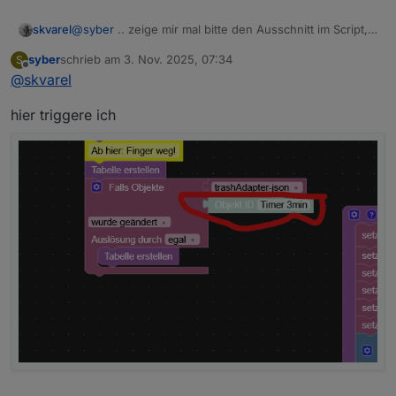
@
syber
.. zeige mir mal bitte den Ausschnitt im Script,
skvarel
mit deinen Icons.
syber
schrieb am
3. Nov. 2025, 07:34
S
Tritt das Problem auch bei meinen Icons auf?
zuletzt editiert von
Offline
@
skvarel
hier triggere ich