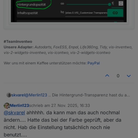
#TeamInventwo
Unsere Adapter:
Autodarts, FoxESS, Enpal, Life360ng, Tidy, vis-inventwo,
vis-2-widgets-inventwo, vis-icontwo, vis-2-widgets-icontwo
Wer uns mit einem Kaffee unterstützen möchte:
PayPal
0
@
Merlin123
.. Die Hintergrund-Transparenz hast du auf
skvarel
'1' stehen?
Merlin123
schrieb am
27. Nov. 2025, 16:33
zuletzt editiert von
Offline
@
skvarel
ahhhhh. da kann man das auch nochmal
ändern.... Hatte das bei der Farbe geprüft, aber da
nicht. Hab die Einstellung tatsächlich noch nie
benutzt....