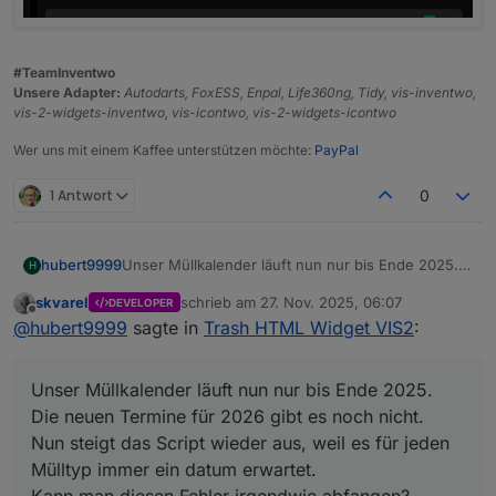
#TeamInventwo
Unsere Adapter:
Autodarts, FoxESS, Enpal, Life360ng, Tidy, vis-inventwo,
vis-2-widgets-inventwo, vis-icontwo, vis-2-widgets-icontwo
Wer uns mit einem Kaffee unterstützen möchte:
PayPal
1 Antwort
0
hubert9999
Unser Müllkalender läuft nun nur bis Ende 2025.
H
Die neuen Termine für 2026 gibt es noch nicht.
skvarel
schrieb am
27. Nov. 2025, 06:07
DEVELOPER
Nun steigt das Script wieder aus, weil es für jeden
zuletzt editiert von
Offline
@
hubert9999
sagte in
Trash HTML Widget VIS2
:
Mülltyp immer ein datum erwartet.
Kann man diesen Fehler irgendwie abfangen?
Unser Müllkalender läuft nun nur bis Ende 2025.
Die neuen Termine für 2026 gibt es noch nicht.
Nun steigt das Script wieder aus, weil es für jeden
Mülltyp immer ein datum erwartet.
Kann man diesen Fehler irgendwie abfangen?