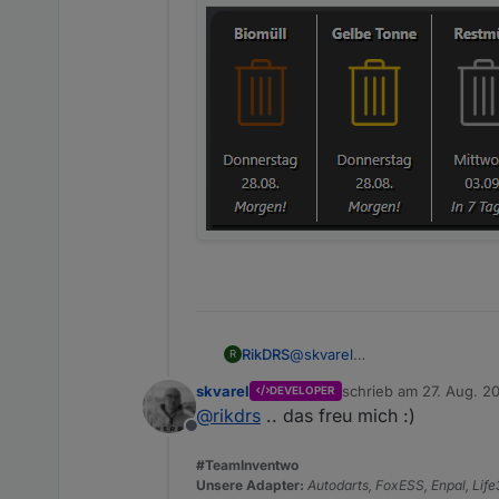
RikDRS
@
skvarel
R
hier läuft es nun auch wie ge
skvarel
schrieb am
27. Aug. 2
DEVELOPER
Danke!
zuletzt editiert von
@
rikdrs
.. das freu mich :)
Offline
#TeamInventwo
Unsere Adapter:
Autodarts, FoxESS, Enpal, Lif