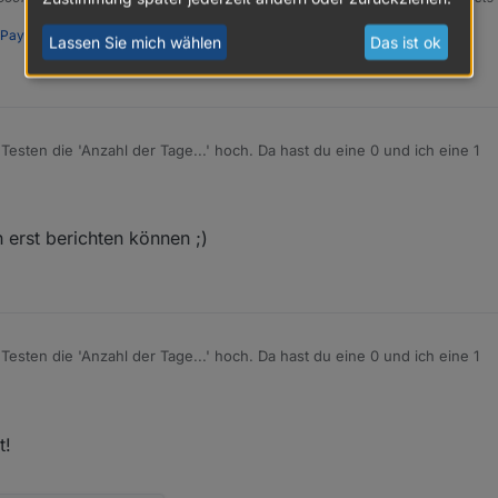
PayPal
Lassen Sie mich wählen
Das ist ok
 Testen die 'Anzahl der Tage...' hoch. Da hast du eine 0 und ich eine 1
'daysLeft' aus. Eventuell liegt das an der 0 !?
t neu starten.
 erst berichten können ;)
 Testen die 'Anzahl der Tage...' hoch. Da hast du eine 0 und ich eine 1
'daysLeft' aus. Eventuell liegt das an der 0 !?
t neu starten.
t!