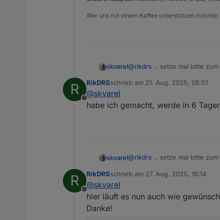
Wer uns mit einem Kaffee unterstützen möchte:
@
rikdrs
.. setze mal bitte zum
skvarel
RikDRS
schrieb am
21. Aug. 2025, 08:51
R
Ich werte im Script das Objekt 
zuletzt editiert von
@
skvarel
Offline
Danach bitte einmal mein Scrip
habe ich gemacht, werde in 6 Tagen
@
rikdrs
.. setze mal bitte zum
skvarel
RikDRS
schrieb am
27. Aug. 2025, 16:14
R
Ich werte im Script das Objekt 
zuletzt editiert von
@
skvarel
Offline
Danach bitte einmal mein Scrip
hier läuft es nun auch wie gewünsch
Danke!