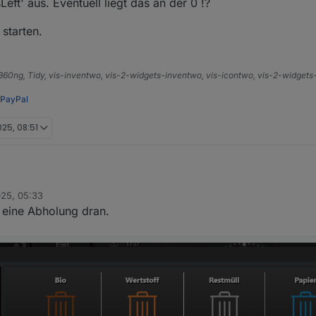
eft' aus. Eventuell liegt das an der 0 !?
starten.
d sind die "Anzahl der Tage, bis Maßnahmen erforderlich sind"; die sind 
e360ng, Tidy, vis-inventwo, vis-2-widgets-inventwo, vis-icontwo, vis-2-widget
etzt
PayPal
025, 08:51
025, 05:33
t eine Abholung dran.
d sind die "Anzahl der Tage, bis Maßnahmen erforderlich sind"; die sind 