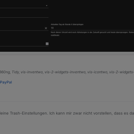
e360ng, Tidy, vis-inventwo, vis-2-widgets-inventwo, vis-icontwo, vis-2-widget
PayPal
 deine Trash-Einstellungen. Ich kann mir zwar nicht vorstellen, dass es da