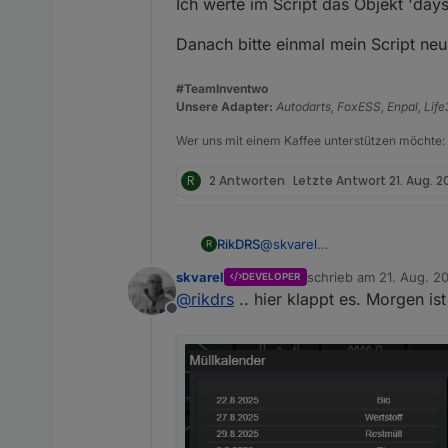
Ich werte im Script das Objekt 'daysL
Danach bitte einmal mein Script neu 
#TeamInventwo
einzigst sichtbarer Unterschie
Unsere Adapter:
Autodarts, FoxESS, Enpal, Lif
sie mal auf "1" wie bei Dir ges
Wer uns mit einem Kaffee unterstützen möchte:
R
2 Antworten
Letzte Antwort
21. Aug. 2
RikDRS
@
skvarel
R
skvarel
schrieb am
21. Aug. 2
DEVELOPER
zuletzt editiert von
@
rikdrs
.. hier klappt es. Morgen is
Offline
einzigst sichtbarer Unterschie