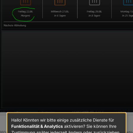
etzt
Hallo! Könnten wir bitte einige zusätzliche Dienste für
Funktionalität & Analytics
aktivieren? Sie können Ihre
Zustimmung später jederzeit ändern oder zurückziehen.
e360ng, Tidy, vis-inventwo, vis-2-widgets-inventwo, vis-icontwo, vis-2-widget