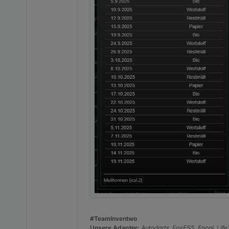
sie mal auf "1" wie bei Dir ges
#TeamInventwo
Unsere Adapter:
Autodarts, FoxESS, Enpal, Lif