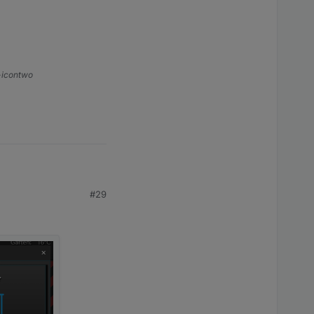
bei mir auf "0", habe
s-icontwo
#29
bei mir auf "0", habe