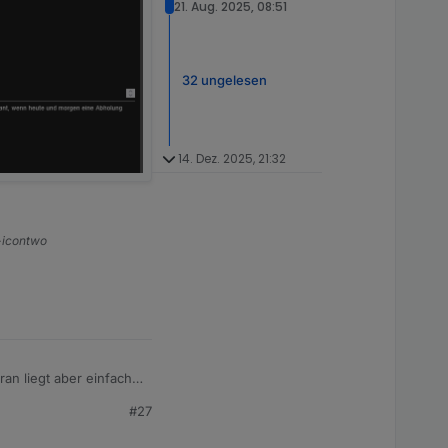
21. Aug. 2025, 08:51
32 ungelesen
14. Dez. 2025, 21:32
s-icontwo
ran liegt aber einfach
#27