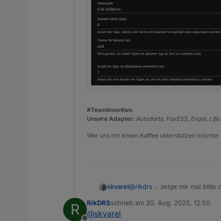
#TeamInventwo
Unsere Adapter:
Autodarts, FoxESS, Enpal, Lif
Wer uns mit einem Kaffee unterstützen möchte:
@
rikdrs
.. zeige mir mal bitte
skvarel
mal so zu Vergleich
RikDRS
schrieb am
20. Aug. 2025, 12:50
R
zuletzt editiert von
@
skvarel