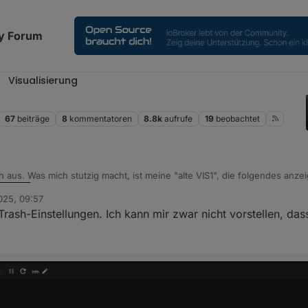
y Forum
Visualisierung
2
67
beiträge
8
kommentatoren
8.8k
aufrufe
19
beobachtet
 aus. Was mich stutzig macht, ist meine "alte VIS1", die folgendes anzei
025, 09:57
nicht den nächsten Termin in 14 Tagen
 Trash-Einstellungen. Ich kann mir zwar nicht vorstellen, das