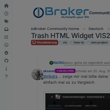
Weiter zum Inhalt
Communit
ioBroker Community Home
Deutsch
Trash HTML Widget VIS
Visualisierung
vis
how-to
own project
davon gehe ich eigentlich auch
RikDRS
R
skvarel
schrieb am
20. Aug. 2
DEVELOPER
zwar kein "heute", aber auch 
zuletzt editiert von
@
rikdrs
.. zeige mir mal bitte deine
Offline
einfach mal so zu Vergleich