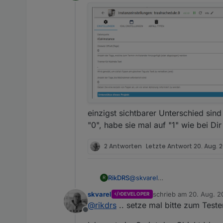
Offline
einzigst sichtbarer Unterschied sind
"0", habe sie mal auf "1" wie bei Dir
2 Antworten
Letzte Antwort
20. Aug. 2
RikDRS
@
skvarel
R
skvarel
schrieb am
20. Aug. 2
DEVELOPER
zuletzt editiert von skv
@
rikdrs
.. setze mal bitte zum Teste
Offline