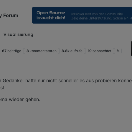
y Forum
Visualisierung
2
67
beiträge
8
kommentatoren
8.8k
aufrufe
19
beobachtet
 Gedanke, hatte nur nicht schneller es aus probieren könne
st.
ema wieder gehen.