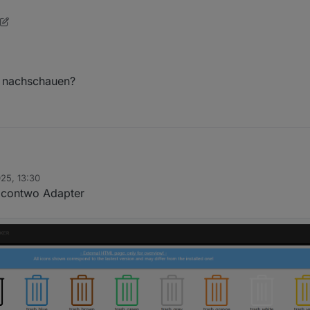
 nachschauen?
025, 13:30
Bilderpfad nachschauen?
 icontwo Adapter