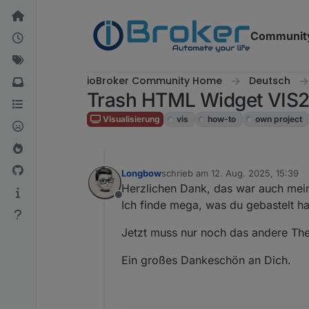
Weiter zum Inhalt
Communit
ioBroker Community Home
Deutsch
Trash HTML Widget VIS
Visualisierung
vis
how-to
own project
Longbow
schrieb am
12. Aug. 2025, 15:39
zuletzt editiert von
Herzlichen Dank, das war auch mein
Offline
Ich finde mega, was du gebastelt ha
Jetzt muss nur noch das andere Th
Ein großes Dankeschön an Dich.