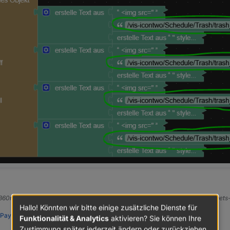
e360ng, Tidy, vis-inventwo, vis-2-widgets-inventwo, vis-icontwo, vis-2-widget
Hallo! Könnten wir bitte einige zusätzliche Dienste für
PayPal
Funktionalität & Analytics
aktivieren? Sie können Ihre
Zustimmung später jederzeit ändern oder zurückziehen.