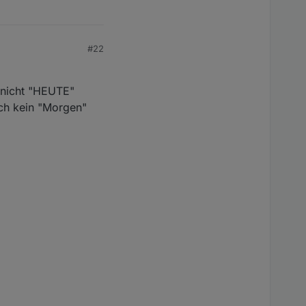
#22
d nicht "HEUTE"
uch kein "Morgen"