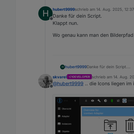
hubert9999
schrieb am
14. Aug. 2025, 12:37
H
zuletzt editiert von hubert9999
Danke für dein Script.
Offline
Klappt nun.
Wo genau kann man den Bilderpfad
Danke für dein Script.
hubert9999
H
Klappt nun.
skvarel
schrieb am
14. Aug. 2
DEVELOPER
Wo genau kann man den 
zuletzt editiert von
@
hubert9999
.. die Icons liegen im
Offline