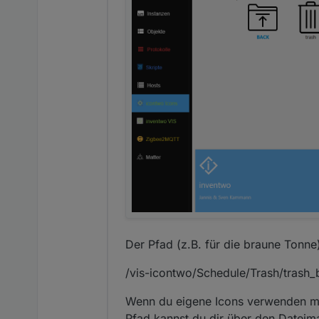
Der Pfad (z.B. für die braune Tonne
/vis-icontwo/Schedule/Trash/trash
Wenn du eigene Icons verwenden mö
Pfad kannst du dir über den Dateim