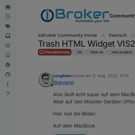
Weiter zum Inhalt
Communit
ioBroker Community Home
Deutsch
Trash HTML Widget VIS
Visualisierung
vis
how-to
own project
Longbow
schrieb am
11. Aug. 2025, 17:01
zuletzt editiert von
@
skvarel
Offline
Also läuft echt super auf dem Mac
Aber auf den Mobilen Geräten (iPho
Hier mal die Bilder:
Auf dem MacBook