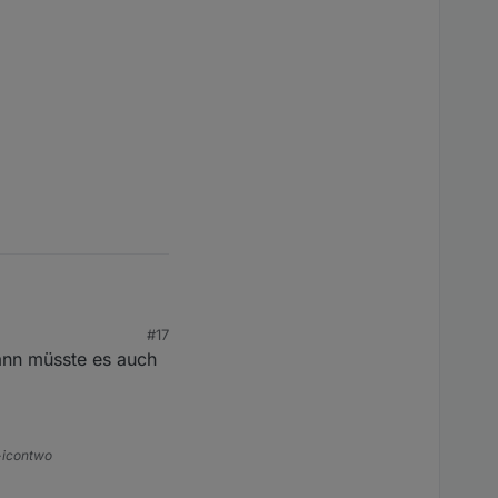
#17
ann müsste es auch
n dran ist.
s-icontwo