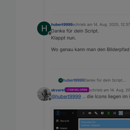
}
]
hubert9999
schrieb am
14. Aug. 2025, 12:37
H
zuletzt editiert von hubert9999
Danke für dein Script.
Offline
Klappt nun.
Wo genau kann man den Bilderpfad
Danke für dein Script.
hubert9999
H
Klappt nun.
skvarel
schrieb am
14. Aug. 2
DEVELOPER
Wo genau kann man den 
zuletzt editiert von
@
hubert9999
.. die Icons liegen im
Offline