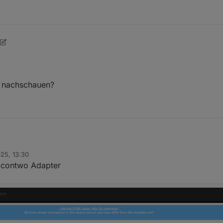
 nachschauen?
025, 13:30
Bilderpfad nachschauen?
 icontwo Adapter