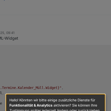
025, 09:41
 dem MacBook, probiere es später auf einem Windows-Rechner noch aus.
ML-Widget
en (iPhone und iPad) sieht es wie mit dem anderen Widget, wo dein Soh
.Termine.Kalender_Müll.Widget}"
,
l
,
Hallo! Könnten wir bitte einige zusätzliche Dienste für
e
Funktionalität & Analytics
aktivieren? Sie können Ihre
Zustimmung später jederzeit ändern oder zurückziehen.