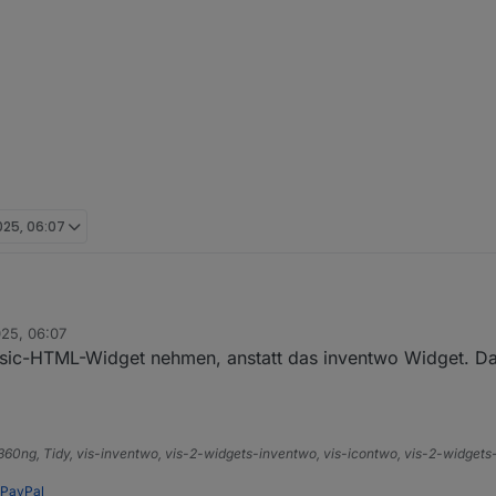
025, 06:07
025, 06:07
 dem MacBook, probiere es später auf einem Windows-Rechner noch aus.
Basic-HTML-Widget nehmen, anstatt das inventwo Widget. D
en (iPhone und iPad) sieht es wie mit dem anderen Widget, wo dein Soh
e360ng, Tidy, vis-inventwo, vis-2-widgets-inventwo, vis-icontwo, vis-2-widget
PayPal