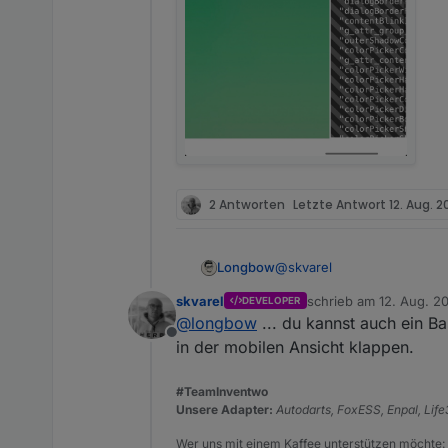
2 Antworten
Letzte Antwort
12. Aug. 2
@
skvarel
Longbow
skvarel
schrieb am
12. Aug. 2
DEVELOPER
Also läuft echt super auf
zuletzt editiert von
@
longbow
... du kannst auch ein 
Aber auf den Mobilen Gerät
Offline
Hier mal die Bilder:
in der mobilen Ansicht klappen.
Auf dem MacBook
#TeamInventwo
Unsere Adapter:
Autodarts, FoxESS, Enpal, Lif
Auf den Mobilen Geräten:
Wer uns mit einem Kaffee unterstützen möchte: