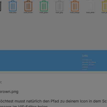
):
_brown.png
chtest musst natürlich den Pfad zu deinem Icon in dem Sc
anager im VIS-Editor holen.