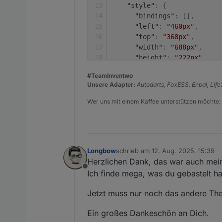
"style"
:
{
"bindings"
:
[
]
,
"left"
:
"460px"
,
"top"
:
"368px"
,
"width"
:
"688px"
,
"height"
:
"222px"
,
"z-index"
:
"50"
,
#TeamInventwo
"color"
:
null
,
Unsere Adapter:
Autodarts, FoxESS, Enpal, Lif
"text-align"
:
"center"
"text-shadow"
:
null
,
Wer uns mit einem Kaffee unterstützen möchte:
"font-family"
:
null
,
"font-style"
:
null
,
"font-variant"
:
null
,
"font-weight"
:
null
,
Longbow
schrieb am
12. Aug. 2025, 15:39
"font-size"
:
null
,
zuletzt editiert von
Herzlichen Dank, das war auch mein
"line-height"
:
null
,
Offline
"letter-spacing"
:
null
Ich finde mega, was du gebastelt ha
"word-spacing"
:
null
Jetzt muss nur noch das andere Th
}
,
"widgetSet"
:
"basic"
,
Ein großes Dankeschön an Dich.
"_id"
:
"i000001"