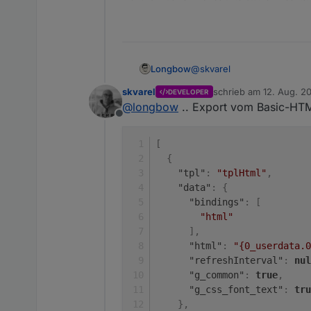
@
skvarel
Longbow
skvarel
schrieb am
12. Aug. 2
DEVELOPER
Also läuft echt super auf
zuletzt editiert von
@
longbow
.. Export vom Basic-HT
Aber auf den Mobilen Gerät
Offline
Hier mal die Bilder:
[
Auf dem MacBook
{
"tpl"
:
"tplHtml"
,
Auf den Mobilen Geräten:
"data"
:
{
"bindings"
:
[
"html"
]
,
"html"
:
"{0_userdata.0
"refreshInterval"
:
nul
"g_common"
:
true
,
"g_css_font_text"
:
tru
}
,