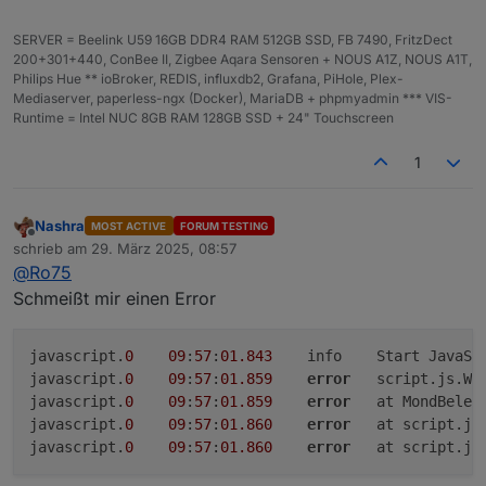
SERVER = Beelink U59 16GB DDR4 RAM 512GB SSD, FB 7490, FritzDect
200+301+440, ConBee II, Zigbee Aqara Sensoren + NOUS A1Z, NOUS A1T,
Philips Hue ** ioBroker, REDIS, influxdb2, Grafana, PiHole, Plex-
Mediaserver, paperless-ngx (Docker), MariaDB + phpmyadmin *** VIS-
Runtime = Intel NUC 8GB RAM 128GB SSD + 24" Touchscreen
1
Nashra
MOST ACTIVE
FORUM TESTING
Offline
schrieb am
29. März 2025, 08:57
zuletzt editiert von
@
Ro75
Schmeißt mir einen Error
javascript.
0
09
:
57
:
01.843
	info	Start JavaScript script.js.Wetter.Mondphase-Ro75 (Javascript/js)

javascript.
0
09
:
57
:
01.859
error
	script.js.W
javascript.
0
09
:
57
:
01.859
error
	at MondBele
javascript.
0
09
:
57
:
01.860
error
	at script.j
javascript.
0
09
:
57
:
01.860
error
	at script.j