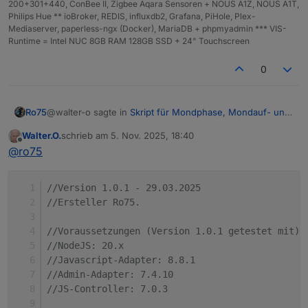
200+301+440, ConBee II, Zigbee Aqara Sensoren + NOUS A1Z, NOUS A1T,
Philips Hue ** ioBroker, REDIS, influxdb2, Grafana, PiHole, Plex-
Mediaserver, paperless-ngx (Docker), MariaDB + phpmyadmin *** VIS-
Runtime = Intel NUC 8GB RAM 128GB SSD + 24" Touchscreen
0
@walter-o sagte in
Skript für Mondphase, Mondauf- und
Ro75
Untergang
:
Walter.O.
schrieb am
5. Nov. 2025, 18:40
zuletzt editiert von
Offline
Das Kopierte und angepasste Script legt aber keine
@
ro75
Datenpunkte an Z.b.:
Falls du das meinst, zeige deinen Code mit den von dir
Copy to
durchgeführten Änderungen / Anpassungen.
//Version 1.0.1 - 29.03.2025
ClipboardcreateState(DPMond+'MondphaseIcon', 0,
Ro75.
{name: 'MondphaseIcon' ,type: 'number', read: true,
//Ersteller Ro75.
write: true});
//Voraussetzungen (Version 1.0.1 getestet mit)
//NodeJS: 20.x
//Javascript-Adapter: 8.8.1
//Admin-Adapter: 7.4.10
//JS-Controller: 7.0.3