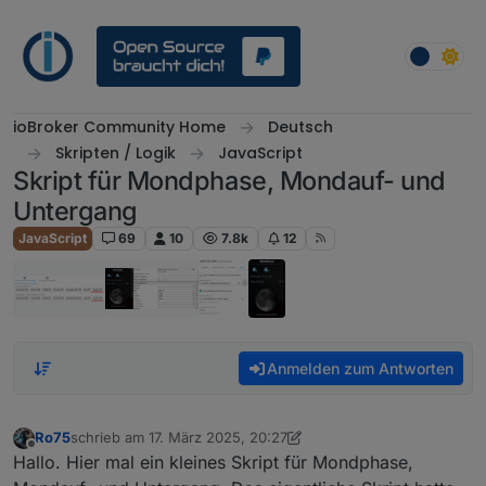
Weiter zum Inhalt
ioBroker Community Home
Deutsch
Skripten / Logik
JavaScript
Skript für Mondphase, Mondauf- und
Untergang
JavaScript
69
10
7.8k
12
Anmelden zum Antworten
Ro75
schrieb am
17. März 2025, 20:27
zuletzt editiert von Ro75
Offline
Hallo. Hier mal ein kleines Skript für Mondphase,