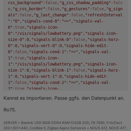
css_background"
:false
,
"g_css_shadow_padding"
:fals
e
,
"g_css_border"
:false
,
"g_gestures"
:false
,
"g_sign
als"
:false
,
"g_last_change"
:false
,
"refreshInterval
function
berechneMondBeleuchtung
(
datum
) {
"
:
"0"
,
"signals-cond-0"
:
"=="
,
"signals-val-
const
 mondInfo = 
SunCalc
.
getMoonIlluminatio
0"
:true
,
"signals-icon-
const
 beleuchtungProzent = (mondInfo.
fracti
0"
:
"/vis/signals/lowbattery.png"
,
"signals-icon-
return
 {
size-0"
:
0
,
"signals-blink-0"
:false
,
"signals-horz-
beleuchtung
: 
`
${beleuchtungProzent}
`
0"
:
0
,
"signals-vert-0"
:
0
,
"signals-hide-edit-
    };
0"
:false
,
"signals-cond-1"
:
"=="
,
"signals-val-
}
1"
:true
,
"signals-icon-
1"
:
"/vis/signals/lowbattery.png"
,
"signals-icon-
function
fRundenM
(
num
) {
size-1"
:
0
,
"signals-blink-1"
:false
,
"signals-horz-
var
 m = 
Number
((
Math
.
abs
(num) * 
100
).
toPrec
1"
:
0
,
"signals-vert-1"
:
0
,
"signals-hide-edit-
return
Math
.
round
(m) / 
100
 * 
Math
.
sign
(num)
1"
:false
,
"signals-cond-2"
:
"=="
,
"signals-val-
}
2"
:true
,
"signals-icon-
2"
:
"/vis/signals/lowbattery.png"
,
"signals-icon-
function
MondBeleuchtung
(
) {
Kannst es importieren. Passe ggfs. den Datenpunkt an.
size-2"
:
0
,
"signals-blink-2"
:false
,
"signals-horz-
const
 mondBeleuchtung = 
berechneMondBeleuch
2"
:
0
,
"signals-vert-2"
:
0
,
"signals-hide-edit-
setState
(
DPMond
+
'MondphaseProz'
, 
fRundenM
(m
Ro75.
2"
:false
,
"lc-type"
:
"last-change"
,
"lc-is-
}
interval"
:true
,
"lc-is-moment"
:false
,
"lc-
SERVER = Beelink U59 16GB DDR4 RAM 512GB SSD, FB 7490, FritzDect
format"
:
""
,
"lc-position-vert"
:
"top"
,
"lc-position-
schedule
(
'10 * * * *'
, 
Mondphasenberechnung
);
200+301+440, ConBee II, Zigbee Aqara Sensoren + NOUS A1Z, NOUS A1T,