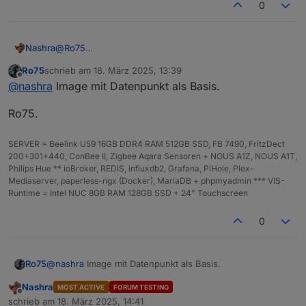
0
    heute = heute / 
86400000
;
Vollmond
_Refferenz = 
Vollmond
_Refferenz / 
8
Nashra
@
Ro75
    differenz = heute - 
Vollmond
_Refferenz;
Alles angelegt inkl. alias, läuft
Ro75
schrieb am
18. März 2025, 13:39
Welches Widget hast Du in der VIS genommen?
zuletzt editiert von
Offline
    vVollmonde = differenz / synodischer_mondmo
@
nashra
Image mit Datenpunkt als Basis.
    phase = vVollmonde * 
100
;
Ro75.
    phase = 
Math
.
round
(phase);
    phase = phase / 
100
;
SERVER = Beelink U59 16GB DDR4 RAM 512GB SSD, FB 7490, FritzDect
    phase = phase - 
Math
.
floor
(phase);
200+301+440, ConBee II, Zigbee Aqara Sensoren + NOUS A1Z, NOUS A1T,
    phase = phase * 
100
;
Philips Hue ** ioBroker, REDIS, influxdb2, Grafana, PiHole, Plex-
Mediaserver, paperless-ngx (Docker), MariaDB + phpmyadmin *** VIS-
    phase = 
Math
.
floor
(phase);
Runtime = Intel NUC 8GB RAM 128GB SSD + 24" Touchscreen
if
(phase == 
0
){
0
        phase = 
100
;
    }
@
nashra
Image mit Datenpunkt als Basis.
Ro75
if
(phase < 
25
){
        ausgabetext = 
"abnehmender Mond"
;
Nashra
MOST ACTIVE
FORUM TESTING
Ro75.
    }
Offline
schrieb am
18. März 2025, 14:41