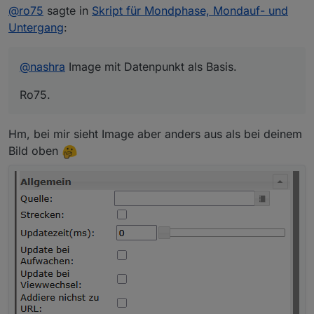
zuletzt editiert von
if
(phase == 
25
){
@
ro75
sagte in
Skript für Mondphase, Mondauf- und
        ausgabetext = 
"Halbmond (3. Viertel)"
;
Untergang
:
    }
if
(phase > 
25
 && phase < 
50
){
        ausgabetext = 
"abnehmender Mond"
;
@
nashra
Image mit Datenpunkt als Basis.
    }
Ro75.
if
(phase == 
50
){
        ausgabetext = 
"Neumond (4. Viertel)"
;
    }
Hm, bei mir sieht Image aber anders aus als bei deinem
if
(phase > 
50
 && phase < 
75
){
Bild oben
        ausgabetext = 
"zunehmender Mond"
;
    }
if
(phase == 
75
){
        ausgabetext = 
"Halbmond (1. Viertel)"
;
    }
if
(phase > 
75
 && phase < 
100
){
        ausgabetext = 
"zunehmender Mond"
;
    }
if
(phase == 
100
){
        ausgabetext = 
"Vollmond (2. Viertel)"
;
    }