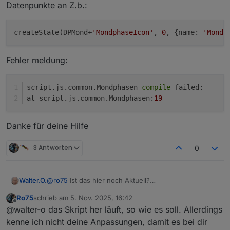
Datenpunkte an Z.b.:
createState(DPMond+
'MondphaseIcon'
, 
0
, {name: 
'Mondp
Fehler meldung:
script.js.common.Mondphasen 
compile
 failed:
at script.js.common.Mondphasen:
19
Danke für deine Hilfe
3 Antworten
0
@
ro75
Ist das hier noch Aktuell?
Walter.O.
Bekommt ich noch eine Antwort auf meine Fragen?
Ro75
schrieb am
5. Nov. 2025, 16:42
Ich kann diesen Alias so wie du Ihn Beschreibst nicht
0_userdata.0.Wetter. habe ich per Hand angelegt
zuletzt editiert von
Offline
@walter-o das Skript her läuft, so wie es soll. Allerdings
Anlegen, Alias Manager v2.0.0
Ich kenne mich mit dem Alias Manager nicht wirklich
Das Kopierte und angepasste Script legt aber keine
kenne ich nicht deine Anpassungen, damit es bei dir
aus.
Datenpunkte an Z.b.: