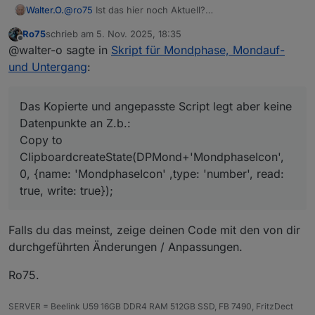
@
ro75
Ist das hier noch Aktuell?
Walter.O.
Bekommt ich noch eine Antwort auf meine Fragen?
Ro75
schrieb am
5. Nov. 2025, 18:35
Ich kann diesen Alias so wie du Ihn Beschreibst nicht
0_userdata.0.Wetter. habe ich per Hand angelegt
zuletzt editiert von
Offline
@walter-o sagte in
Skript für Mondphase, Mondauf-
Anlegen, Alias Manager v2.0.0
Ich kenne mich mit dem Alias Manager nicht wirklich
Das Kopierte und angepasste Script legt aber keine
und Untergang
:
aus.
Datenpunkte an Z.b.:
Das Kopierte und angepasste Script legt aber keine
Fehler meldung:
Datenpunkte an Z.b.:
Copy to
script.js.common.Mondphasen compile failed:

ClipboardcreateState(DPMond+'MondphaseIcon',
Danke für deine Hilfe
0, {name: 'MondphaseIcon' ,type: 'number', read:
true, write: true});
Falls du das meinst, zeige deinen Code mit den von dir
durchgeführten Änderungen / Anpassungen.
Ro75.
SERVER = Beelink U59 16GB DDR4 RAM 512GB SSD, FB 7490, FritzDect