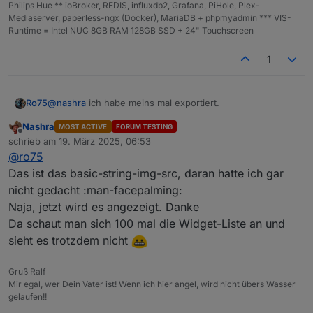
horz"
:
"right"
,
"lc-offset-vert"
:
0
,
"lc-offset-
schedule
(
'10 * * * *'
, 
Monddaten
);
Philips Hue ** ioBroker, REDIS, influxdb2, Grafana, PiHole, Plex-
horz"
:
0
,
"lc-font-size"
:
"12px"
,
"lc-font-
Mediaserver, paperless-ngx (Docker), MariaDB + phpmyadmin *** VIS-
schedule
(
'10 * * * *'
, 
MondBeleuchtung
);
Runtime = Intel NUC 8GB RAM 128GB SSD + 24" Touchscreen
family"
:
""
,
"lc-font-style"
:
""
,
"lc-bkg-
color"
:
""
,
"lc-color"
:
""
,
"lc-border-
Mondphasenberechnung
();
1
width"
:
"0"
,
"lc-border-style"
:
""
,
"lc-border-
Monddaten
();
color"
:
""
,
"lc-border-radius"
:
10
,
"lc-
MondBeleuchtung
();
zindex"
:
0
,
"visibility-cond"
:
"=="
,
"visibility-
@
nashra
ich habe meins mal exportiert.
Ro75
val"
:
1
,
"visibility-groups-
action"
:
"hide"
},
"style"
:
Nashra
MOST ACTIVE
FORUM TESTING
{
"left"
:
"1464px"
,
"top"
:
"275px"
,
"width"
:
"130px"
,
"h
Offline
schrieb am
19. März 2025, 06:53
zuletzt editiert von
eight"
:
"130px"
,
"z-
Kannst es importieren. Passe ggfs. den Datenpunkt an.
@
ro75
index"
:
"7"
},
"widgetSet"
:
"basic"
}]
Das ist das basic-string-img-src, daran hatte ich gar
Ro75.
nicht gedacht :man-facepalming:
Naja, jetzt wird es angezeigt. Danke
Da schaut man sich 100 mal die Widget-Liste an und
sieht es trotzdem nicht
Gruß Ralf
Mir egal, wer Dein Vater ist! Wenn ich hier angel, wird nicht übers Wasser
gelaufen!!