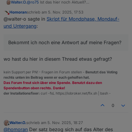
@
ro75
Ist das hier noch Aktuell?
Walter.O.
Bekommt ich noch eine Antwort auf meine Fragen?
Homoran
schrieb am
5. Nov. 2025, 17:53
Ich kann diesen Alias so wie du Ihn Beschreibst nicht
0_userdata.0.Wetter. habe ich per Hand angelegt
zuletzt editiert von
Nicht stören
@walter-o sagte in
Skript für Mondphase, Mondauf-
Anlegen, Alias Manager v2.0.0
Ich kenne mich mit dem Alias Manager nicht wirklich
Das Kopierte und angepasste Script legt aber keine
und Untergang
:
aus.
Datenpunkte an Z.b.:
Bekommt ich noch eine Antwort auf meine Fragen?
Fehler meldung:
script.js.common.Mondphasen compile failed:

wo hast du hier in diesem Thread etwas gefragt?
Danke für deine Hilfe
kein Support per PN! - Fragen im Forum stellen -
Benutzt das Voting
rechts unten im Beitrag wenn er euch geholfen hat.
Das Forum freut sich über eine Spende. Benutzt dazu den
Spendenbutton oben rechts. Danke!
der Installationsfixer:
curl -fsL https://iobroker.net/fix.sh | bash -
0
Walter.O.
schrieb am
5. Nov. 2025, 18:27
zuletzt editiert von
Offline
@
homoran
Der satz bezog sich auf das Alter des