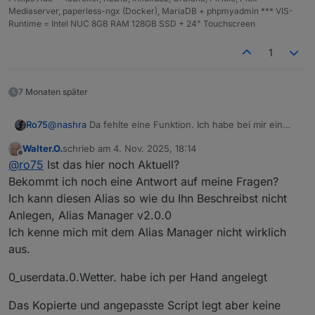
Mediaserver, paperless-ngx (Docker), MariaDB + phpmyadmin *** VIS-
Runtime = Intel NUC 8GB RAM 128GB SSD + 24" Touchscreen
1
7 Monaten später
@
nashra
Da fehlte eine Funktion. Ich habe bei mir ein
Ro75
paar Globale Funktionen, da ich diese immer wieder an
Walter.O.
schrieb am
4. Nov. 2025, 18:14
diversen Stellen benutze, Die Funktion "fRundenM" ist
Ro75.
zuletzt editiert von
Offline
@
ro75
Ist das hier noch Aktuell?
jetzt mit im Skript enthalten.
Bekommt ich noch eine Antwort auf meine Fragen?
Ich kann diesen Alias so wie du Ihn Beschreibst nicht
Anlegen, Alias Manager v2.0.0
Ich kenne mich mit dem Alias Manager nicht wirklich
aus.
0_userdata.0.Wetter. habe ich per Hand angelegt
Das Kopierte und angepasste Script legt aber keine