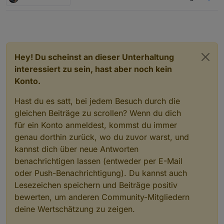
//JS-Controller: 7.0.3

function
Mondphasenberechnung
(
){
var
 heute, 
Vollmond
_Refferenz, differenz, v
//Hinweis: Die Mondphasenberechnung basiert a
var
 synodischer_mondmonat = 
29.530588
;
//Das Skript wurde leicht modifiziert

var
 phase = 
1
;
const SunCalc   = require("suncalc"); //Im Ja
Hey! Du scheinst an dieser Unterhaltung
if
(phase == 
0
){
        phase = 
100
;
interessiert zu sein, hast aber noch kein
const DPMond    = '0_userdata.0.Wetter.'; //z
    }
Konto.
const latitude  = 51.62; // muss an deinen St
const longitude = 06.65; // muss an deinen St
if
(phase < 
25
){
Hast du es satt, bei jedem Besuch durch die
        ausgabetext = 
"abnehmender Mond"
;
gleichen Beiträge zu scrollen? Wenn du dich
createState(DPMond+'MondphaseIcon', 0, {name:
    }
für ein Konto anmeldest, kommst du immer
createState(DPMond+'MondphaseProz', 0, {name:
if
(phase == 
25
){
createState(DPMond+'MondphaseDesc', '', {name
genau dorthin zurück, wo du zuvor warst, und
createState(DPMond+'Mondaufgang', '', {name: 
kannst dich über neue Antworten
    heute = 
new
Date
();
createState(DPMond+'Monduntergang', '', {name
benachrichtigen lassen (entweder per E-Mail
Vollmond
_Refferenz = 
new
Date
(
2024
, 
11
, 
15
,
oder Push-Benachrichtigung). Du kannst auch
function getMoonTimes(latitude, longitude, da
    const moonTimes = SunCalc.getMoonTimes(da
Lesezeichen speichern und Beiträge positiv
    return moonTimes;

    heute = heute / 
86400000
;
bewerten, um anderen Community-Mitgliedern
}

Vollmond
_Refferenz = 
Vollmond
_Refferenz / 
8
deine Wertschätzung zu zeigen.
function Mondphasenberechnung(){

    differenz = heute - 
Vollmond
_Refferenz;