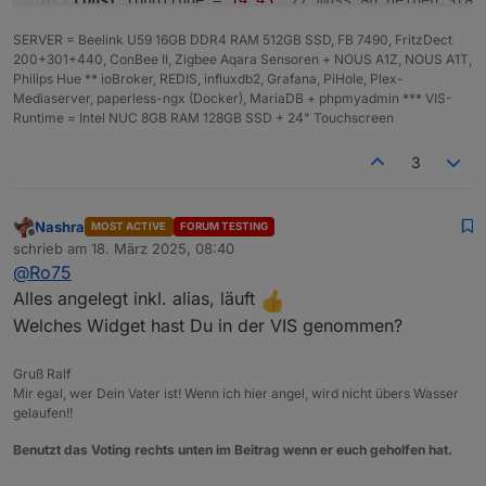
SERVER = Beelink U59 16GB DDR4 RAM 512GB SSD, FB 7490, FritzDect
createState
(
DPMond
+
'MondphaseIcon'
, 
0
, {
name
: 
'
200+301+440, ConBee II, Zigbee Aqara Sensoren + NOUS A1Z, NOUS A1T,
createState
(
DPMond
+
'MondphaseProz'
, 
0
, {
name
: 
'
Philips Hue ** ioBroker, REDIS, influxdb2, Grafana, PiHole, Plex-
createState
(
DPMond
+
'MondphaseDesc'
, 
''
, {
name
: 
Mediaserver, paperless-ngx (Docker), MariaDB + phpmyadmin *** VIS-
createState
(
DPMond
+
'Mondaufgang'
, 
''
, {
name
: 
'M
Runtime = Intel NUC 8GB RAM 128GB SSD + 24" Touchscreen
createState
(
DPMond
+
'Monduntergang'
, 
''
, {
name
: 
3
function
getMoonTimes
(
latitude, longitude, date
const
 moonTimes = 
SunCalc
.
getMoonTimes
(date
Nashra
return
 moonTimes;
MOST ACTIVE
FORUM TESTING
Offline
schrieb am
18. März 2025, 08:40
}
zuletzt editiert von
@
Ro75
function
Mondphasenberechnung
(
){
Alles angelegt inkl. alias, läuft
var
 heute, 
Vollmond
_Refferenz, differenz, v
Welches Widget hast Du in der VIS genommen?
var
 synodischer_mondmonat = 
29.530588
;
var
 phase = 
1
;
Gruß Ralf
Mir egal, wer Dein Vater ist! Wenn ich hier angel, wird nicht übers Wasser
    heute = 
new
Date
();
gelaufen!!
Benutzt das Voting rechts unten im Beitrag wenn er euch geholfen hat.
Vollmond
_Refferenz = 
new
Date
(
2024
, 
11
, 
15
,