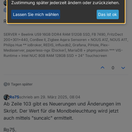
Zustimmung später jederzeit ändern oder zurückziehen.
Ro75
schrieb am
20. März 2025, 12:43
zuletzt editiert von
Offline
Zeilen 17 und 18 muss von dir an deine Position
@
micha-3
nein
Lassen Sie mich wählen
Das ist ok
angepasst werden!
Holt sich das suncalc nicht automatisch über die
Ro75
Systemeinstellung?
SERVER = Beelink U59 16GB DDR4 RAM 512GB SSD, FB 7490, FritzDect
200+301+440, ConBee II, Zigbee Aqara Sensoren + NOUS A1Z, NOUS A1T,
Philips Hue ** ioBroker, REDIS, influxdb2, Grafana, PiHole, Plex-
Mediaserver, paperless-ngx (Docker), MariaDB + phpmyadmin *** VIS-
Runtime = Intel NUC 8GB RAM 128GB SSD + 24" Touchscreen
0
9 Tagen später
Ro75
schrieb am
29. März 2025, 08:04
zuletzt editiert von
Offline
Ab Zeile 103 gibt es Neuerungen und Änderungen im
Skript. Der Wert für die Mondbeleuchtung wird jetzt
auch mittels "suncalc" ermittelt.
Ro75.