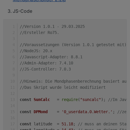
JS-Code
//Version 1.0.1 - 29.03.2025
//Ersteller Ro75.
//Voraussetzungen (Version 1.0.1 getestet mit)
//NodeJS: 20.x
//Javascript-Adapter: 8.8.1
//Admin-Adapter: 7.4.10
//JS-Controller: 7.0.3
//Hinweis: Die Mondphasenberechnung basiert auf
//Das Skript wurde leicht modifiziert
const
SunCalc
   = 
require
(
"suncalc"
); 
//Im Java
const
DPMond
    = 
'0_userdata.0.Wetter.'
; 
//zen
const
 latitude  = 
51.18
; 
// muss an deinen Stan
const
 longitude = 
14.43
; 
// muss an deinen Stan