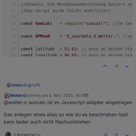
//Hinweis: Die Mondphasenberechnung basiert auf
//Das Skript wurde leicht modifiziert
const
SunCalc
   = 
require
(
"suncalc"
); 
//Im Java
const
DPMond
    = 
'0_userdata.0.Wetter.'
; 
//zen
const
 latitude  = 
51.62
; 
// muss an deinen Stan
const
 longitude = 
06
.65
; 
// muss an deinen Stan
-1
createState
(
DPMond
+
'MondphaseIcon'
, 
0
, {
name
: 
'
createState
(
DPMond
+
'MondphaseProz'
, 
0
, {
name
: 
'
createState
(
DPMond
+
'MondphaseDesc'
, 
''
, {
name
: 
@
ro75
Walter.O.
createState
(
DPMond
+
'Mondaufgang'
, 
''
, {
name
: 
'M
createState
(
DPMond
+
'Monduntergang'
, 
''
, {
name
: 
Walter.O.
schrieb am
5. Nov. 2025, 18:41
//Version 1.0.1 - 29.03.2025

zuletzt editiert von Walter.O.
11. Mai 2025, 19:42
Offline
@walter-o suncalc ist im Javascript adapter eingetragen
//Ersteller Ro75.

function
getMoonTimes
(
latitude, longitude, date
const
 moonTimes = 
SunCalc
.
getMoonTimes
(date
Das anlegen eines alias so wie du es beschrieben hast
//Voraussetzungen (Version 1.0.1 getestet mit
return
 moonTimes;
//NodeJS: 20.x

kann leider auch nicht Nachvollziehen
}
//Javascript-Adapter: 8.8.1

//Admin-Adapter: 7.4.10

2 Antworten
0