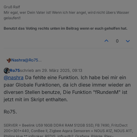
Gruß Ralf
Mir egal, wer Dein Vater ist! Wenn ich hier angel, wird nicht übers Wasser
gelaufen!!
Benutzt das Voting rechts unten im Beitrag wenn er euch geholfen hat.
0
@
Ro75
Nashra
Schmeißt mir einen Error
Ro75
schrieb am
29. März 2025, 09:13
javascript.0	09:57:01.843	info	Start JavaS
zuletzt editiert von
Offline
@
nashra
Da fehlte eine Funktion. Ich habe bei mir ein
javascript.0	09:57:01.859	error	script.js.W
javascript.0	09:57:01.859	error	at MondBel
paar Globale Funktionen, da ich diese immer wieder an
javascript.0	09:57:01.860	error	at script
diversen Stellen benutze, Die Funktion "fRundenM" ist
jetzt mit im Skript enthalten.
Ro75.
SERVER = Beelink U59 16GB DDR4 RAM 512GB SSD, FB 7490, FritzDect
200+301+440, ConBee II, Zigbee Aqara Sensoren + NOUS A1Z, NOUS A1T,
Philips Hue ** ioBroker, REDIS, influxdb2, Grafana, PiHole, Plex-