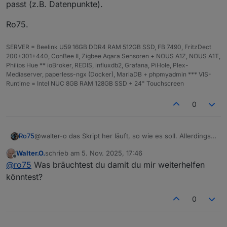
passt (z.B. Datenpunkte).
Ro75.
Fehler meldung:
SERVER = Beelink U59 16GB DDR4 RAM 512GB SSD, FB 7490, FritzDect
script.js.common.Mondphasen compile failed:

200+301+440, ConBee II, Zigbee Aqara Sensoren + NOUS A1Z, NOUS A1T,
Danke für deine Hilfe
Philips Hue ** ioBroker, REDIS, influxdb2, Grafana, PiHole, Plex-
Mediaserver, paperless-ngx (Docker), MariaDB + phpmyadmin *** VIS-
Runtime = Intel NUC 8GB RAM 128GB SSD + 24" Touchscreen
0
@walter-o das Skript her läuft, so wie es soll. Allerdings
Ro75
kenne ich nicht deine Anpassungen, damit es bei dir
Walter.O.
schrieb am
5. Nov. 2025, 17:46
passt (z.B. Datenpunkte).
Ro75.
zuletzt editiert von
Offline
@
ro75
Was bräuchtest du damit du mir weiterhelfen
könntest?
0