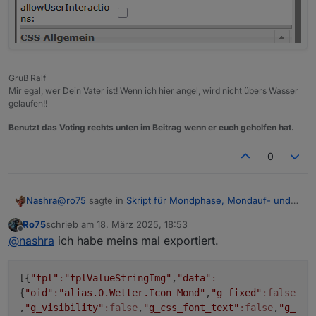
setState
(
DPMond
+
'MondphaseIcon'
,phase,
true
)
setState
(
DPMond
+
'MondphaseDesc'
,ausgabetext
}
function
Monddaten
(
){
Gruß Ralf
const
 date = 
new
Date
(); 
// aktuelles Datum
Mir egal, wer Dein Vater ist! Wenn ich hier angel, wird nicht übers Wasser
gelaufen!!
const
 moonTimes = 
getMoonTimes
(latitude, lo
Benutzt das Voting rechts unten im Beitrag wenn er euch geholfen hat.
if
 (moonTimes.
rise
) {
0
setState
(
DPMond
+
'Mondaufgang'
,moonTimes
    } 
else
 {
setState
(
DPMond
+
'Mondaufgang'
,
'--:--'
,
t
@
ro75
sagte in
Skript für Mondphase, Mondauf- und
Nashra
    }
Untergang
:
Ro75
schrieb am
18. März 2025, 18:53
zuletzt editiert von
Offline
if
 (moonTimes.
set
) {
@
nashra
Image mit Datenpunkt als Basis.
@
nashra
ich habe meins mal exportiert.
setState
(
DPMond
+
'Monduntergang'
,moonTim
Hm, bei mir sieht Image aber anders aus als bei deinem
Ro75.
    } 
else
 {
Bild oben
[{
"tpl"
:
"tplValueStringImg"
,
"data"
:
setState
(
DPMond
+
'Monduntergang'
,
'--:--'
{
"oid"
:
"alias.0.Wetter.Icon_Mond"
,
"g_fixed"
:false
    }
,
"g_visibility"
:false
,
"g_css_font_text"
:false
,
"g_
}