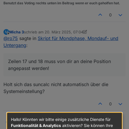
Benutzt das Voting rechts unten im Beitrag wenn er euch geholfen hat.
0
Micha 3
schrieb am
20. März 2025, 07:04
M
zuletzt editiert von Micha 3
Offline
@
ro75
sagte in
Skript für Mondphase, Mondauf- und
Untergang
:
Zeilen 17 und 18 muss von dir an deine Position
angepasst werden!
Holt sich das suncalc nicht automatisch über die
Systemeinstellung?
0
Hallo! Könnten wir bitte einige zusätzliche Dienste für
@
ro75
sagte in
Skript für Mondphase, Mondauf- und
Micha 3
M
Funktionalität & Analytics
aktivieren? Sie können Ihre
Untergang
: