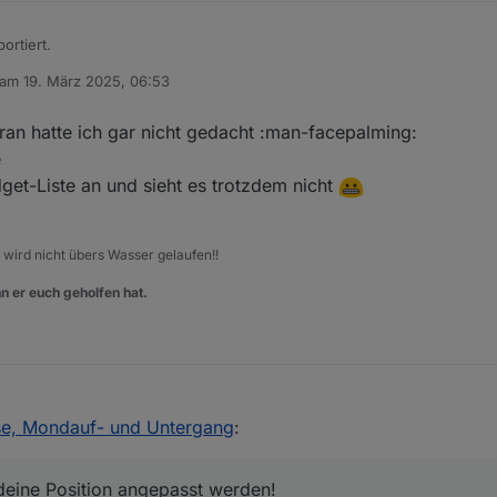
ortiert.
 am
19. März 2025, 06:53
editiert von
gfs. den Datenpunkt an.
aran hatte ich gar nicht gedacht :man-facepalming:
e
get-Liste an und sieht es trotzdem nicht
, wird nicht übers Wasser gelaufen!!
n er euch geholfen hat.
se, Mondauf- und Untergang
:
 deine Position angepasst werden!