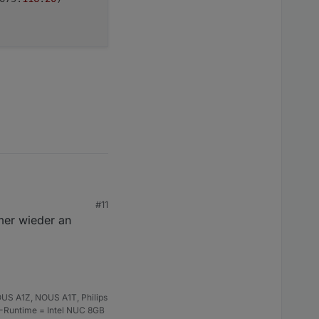
#11
e-Ro75 (Javascript/js)

mmer wieder an
Error: fRundenM is not defined

phase-Ro75:116:20)



US A1Z, NOUS A1T, Philips
S-Runtime = Intel NUC 8GB