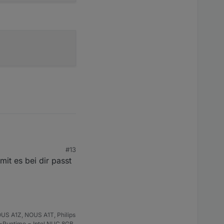
#13
mit es bei dir passt
US A1Z, NOUS A1T, Philips
S-Runtime = Intel NUC 8GB