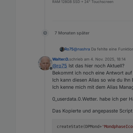
RAM 128GB SSD + 24" Touchscreen
7 Monaten später
@
nashra
Da fehlte eine Funktion
Ro75
benutze, Die Funktion "fRundenM"
Walter.O.
schrieb am
4. Nov. 2025, 18:14
Ro75.
zuletzt editiert von
@
ro75
Ist das hier noch Aktuell?
Offline
Bekommt ich noch eine Antwort auf
Ich kann diesen Alias so wie du Ihn
Ich kenne mich mit dem Alias Manage
0_userdata.0.Wetter. habe ich per 
Das Kopierte und angepasste Script 
createState(DPMond+
'MondphaseIco