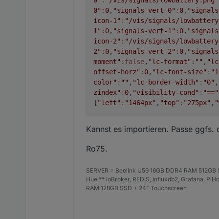
0"
:
0
,
"signals-vert-0"
:
0
,
"signals
icon-1"
:
"/vis/signals/lowbattery
1"
:
0
,
"signals-vert-1"
:
0
,
"signals
icon-2"
:
"/vis/signals/lowbattery
2"
:
0
,
"signals-vert-2"
:
0
,
"signals
moment"
:false
,
"lc-format"
:
""
,
"lc
offset-horz"
:
0
,
"lc-font-size"
:
"1
color"
:
""
,
"lc-border-width"
:
"0"
,
zindex"
:
0
,
"visibility-cond"
:
"=="
{
"left"
:
"1464px"
,
"top"
:
"275px"
,
"
Kannst es importieren. Passe ggfs.
Ro75.
SERVER = Beelink U59 16GB DDR4 RAM 512GB SS
Hue ** ioBroker, REDIS, influxdb2, Grafana, P
RAM 128GB SSD + 24" Touchscreen