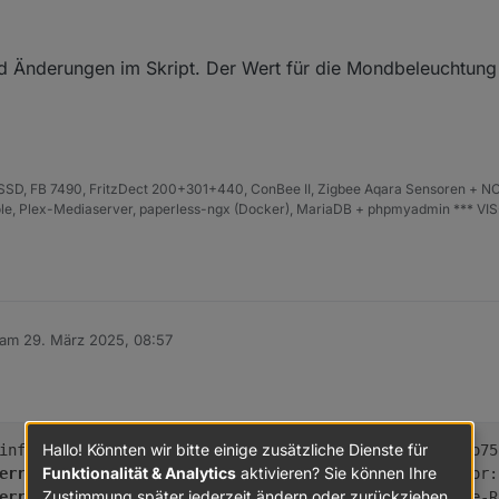
d Änderungen im Skript. Der Wert für die Mondbeleuchtung 
D, FB 7490, FritzDect 200+301+440, ConBee II, Zigbee Aqara Sensoren + NO
iHole, Plex-Mediaserver, paperless-ngx (Docker), MariaDB + phpmyadmin *** VI
 am
29. März 2025, 08:57
editiert von
Hallo! Könnten wir bitte einige zusätzliche Dienste für
Funktionalität & Analytics
aktivieren? Sie können Ihre
error
	script.js.Wetter.Mondphase-Ro75: ReferenceError
Zustimmung später jederzeit ändern oder zurückziehen.
error
	at MondBeleuchtung (script.js.Wetter.Mondphase-R