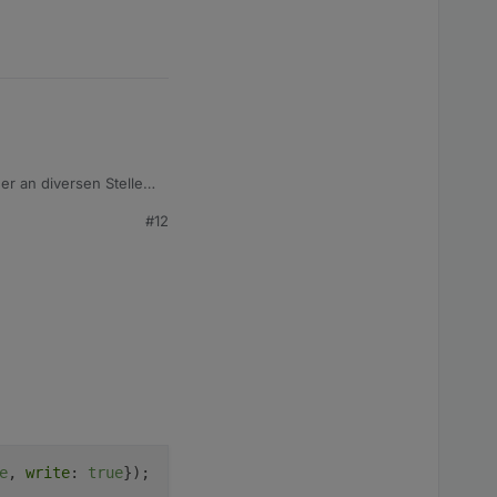
er an diversen Stellen
#12
e
, 
write
: 
true