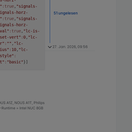
"
:true
,
"signals-
ignals-horz-
51 ungelesen
"
:true
,
"signals-
ignals-horz-
val"
:true
,
"lc-is-
set-vert"
:
0
,
"lc-
r"
:
""
,
"lc-
27. Jan. 2026, 09:56
ius"
:
10
,
"lc-
style"
:
t"
:
"basic"
}]
US A1Z, NOUS A1T, Philips
S-Runtime = Intel NUC 8GB