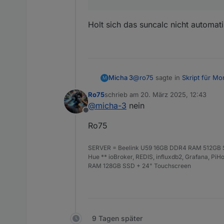
Holt sich das suncalc nicht automat
@
ro75
sagte in
Skript für M
Micha 3
M
Ro75
schrieb am
20. März 2025, 12:43
zuletzt editiert von
@
micha-3
nein
Zeilen 17 und 18 muss von
Offline
Ro75
Holt sich das suncalc nicht 
SERVER = Beelink U59 16GB DDR4 RAM 512GB SS
Hue ** ioBroker, REDIS, influxdb2, Grafana, P
RAM 128GB SSD + 24" Touchscreen
9 Tagen später