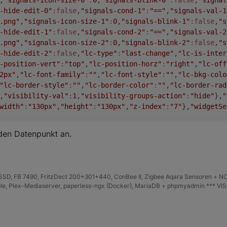
-hide-edit-0"
:false
,
"signals-cond-1"
:
"=="
,
"signals-val-1
.png"
,
"signals-icon-size-1"
:
0
,
"signals-blink-1"
:false
,
"s
-hide-edit-1"
:false
,
"signals-cond-2"
:
"=="
,
"signals-val-2
.png"
,
"signals-icon-size-2"
:
0
,
"signals-blink-2"
:false
,
"s
-hide-edit-2"
:false
,
"lc-type"
:
"last-change"
,
"lc-is-inter
-position-vert"
:
"top"
,
"lc-position-horz"
:
"right"
,
"lc-off
2px"
,
"lc-font-family"
:
""
,
"lc-font-style"
:
""
,
"lc-bkg-colo
"lc-border-style"
:
""
,
"lc-border-color"
:
""
,
"lc-border-rad
,
"visibility-val"
:
1
,
"visibility-groups-action"
:
"hide"
},
"
width"
:
"130px"
,
"height"
:
"130px"
,
"z-index"
:
"7"
},
"widgetSe
 den Datenpunkt an.
D, FB 7490, FritzDect 200+301+440, ConBee II, Zigbee Aqara Sensoren + NO
iHole, Plex-Mediaserver, paperless-ngx (Docker), MariaDB + phpmyadmin *** VI