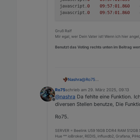
javascript.
0
09
:
57
:
01.860
javascript.
0
09
:
57
:
01.860
Gruß Ralf
Mir egal, wer Dein Vater ist! Wenn ich hier angel
Benutzt das Voting rechts unten im Beitrag wen
@
Ro75
Nashra
Schmeißt mir einen Error
Ro75
schrieb am
29. März 2025, 09:13
javascript.0	09:57:01
zuletzt editiert von
@
nashra
Da fehlte eine Funktion. Ic
javascript.0	09:57:01
Offline
diversen Stellen benutze, Die Funkti
javascript.0	09:57:01
javascript.0	09:57:01
Ro75.
SERVER = Beelink U59 16GB DDR4 RAM 512GB SS
Hue ** ioBroker, REDIS, influxdb2, Grafana, P