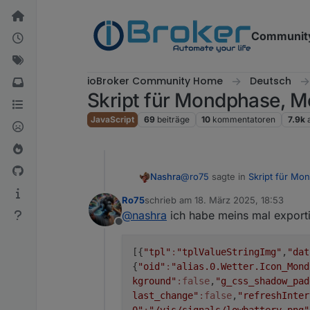
Weiter zum Inhalt
Communit
ioBroker Community Home
Deutsch
Skript für Mondphase, 
JavaScript
69
beiträge
10
kommentatoren
7.9k
@
ro75
sagte in
Skript für M
Nashra
Ro75
schrieb am
18. März 2025, 18:53
zuletzt editiert von
@
nashra
ich habe meins mal exporti
@
nashra
Image mit Datenpu
Offline
Ro75.
Hm, bei mir sieht Image aber 
[{
"tpl"
:
"tplValueStringImg"
,
"dat
{
"oid"
:
"alias.0.Wetter.Icon_Mond
kground"
:false
,
"g_css_shadow_pad
last_change"
:false
,
"refreshInter
0"
:
"/vis/signals/lowbattery.png"