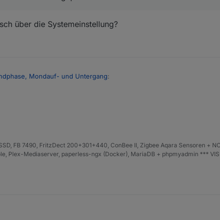
isch über die Systemeinstellung?
ondphase, Mondauf- und Untergang
:
 dir an deine Position angepasst werden!
automatisch über die Systemeinstellung?
D, FB 7490, FritzDect 200+301+440, ConBee II, Zigbee Aqara Sensoren + NO
iHole, Plex-Mediaserver, paperless-ngx (Docker), MariaDB + phpmyadmin *** VI