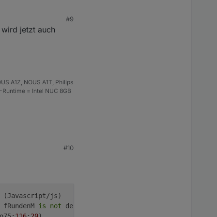
#9
wird jetzt auch
US A1Z, NOUS A1T, Philips
S-Runtime = Intel NUC 8GB
#10
: fRundenM 
is
not
 defined

o75:
116
:
20
)
