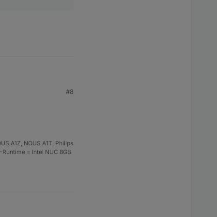
#8
US A1Z, NOUS A1T, Philips
S-Runtime = Intel NUC 8GB