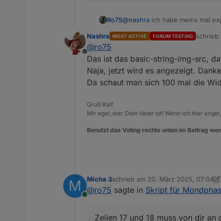
@
nashra
ich habe meins mal exp
Ro75
Nashra
schrieb
MOST ACTIVE
FORUM TESTING
zuletzt 
@
ro75
Offline
Kannst es importieren. Passe g
Das ist das basic-string-img-src, d
Naja, jetzt wird es angezeigt. Dank
Ro75.
Da schaut man sich 100 mal die Wid
Gruß Ralf
Mir egal, wer Dein Vater ist! Wenn ich hier angel
Benutzt das Voting rechts unten im Beitrag wen
Micha 3
schrieb am
20. März 2025, 07:04
M
zuletzt editiert von Micha 3
@
ro75
sagte in
Skript für Mondpha
Online
Zeilen 17 und 18 muss von dir an