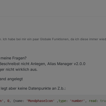
. Ich habe bei mir ein paar Globale Funktionen, da ich diese immer wied
 ist jetzt mit im Skript enthalten.
 meine Fragen?
 Beschreibst nicht Anlegen, Alias Manager v2.0.0
r nicht wirklich aus.
Hand angelegt
legt aber keine Datenpunkte an Z.b.:
n'
, 
0
, {name: 
'MondphaseIcon'
 ,
type
: 
'number'
, 
read
: 
tru