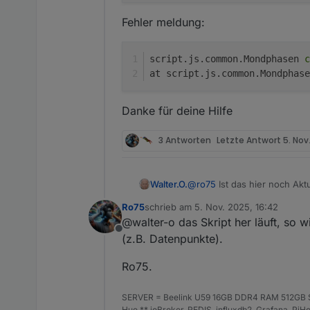
Fehler meldung:
script.js.common.Mondphasen 
c
at script.js.common.Mondphase
Danke für deine Hilfe
3 Antworten
Letzte Antwort
5. Nov
@
ro75
Ist das hier noch Aktu
Walter.O.
Bekommt ich noch eine Ant
Ro75
schrieb am
5. Nov. 2025, 16:42
Ich kann diesen Alias so wi
0_userdata.0.Wetter. habe i
zuletzt editiert von
@walter-o das Skript her läuft, so w
Ich kenne mich mit dem Alias
Offline
Das Kopierte und angepasste
(z.B. Datenpunkte).
Ro75.
Fehler meldung:
SERVER = Beelink U59 16GB DDR4 RAM 512GB SS
Hue ** ioBroker, REDIS, influxdb2, Grafana, P