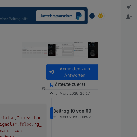
Anmelden zum
Antworten
Älteste zuerst
#5
17. März 2025, 20:27
Beitrag 10 von 69
29. März 2025, 08:57
:false
,
"g_css_bac
ignals"
:false
,
"g_
nals-icon-
s-horz-