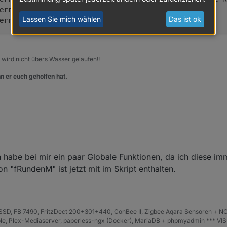
error
	at script.js.Wetter.Mondphase-Ro75:
125
:
1
Lassen Sie mich wählen
Das ist ok
error
	at script.js.Wetter.Mondphase-Ro75:
132
:
3
, wird nicht übers Wasser gelaufen!!
n er euch geholfen hat.
.843	info	Start JavaScript script.js.Wetter.Mondphas
h habe bei mir ein paar Globale Funktionen, da ich diese i
.859	error	script.js.Wetter.Mondphase-Ro75: Reference
on "fRundenM" ist jetzt mit im Skript enthalten.
.859	error	at MondBeleuchtung (script.js.Wetter.Mond
.860	error	at script.js.Wetter.Mondphase-Ro75:125:1
D, FB 7490, FritzDect 200+301+440, ConBee II, Zigbee Aqara Sensoren + NO
iHole, Plex-Mediaserver, paperless-ngx (Docker), MariaDB + phpmyadmin *** VI