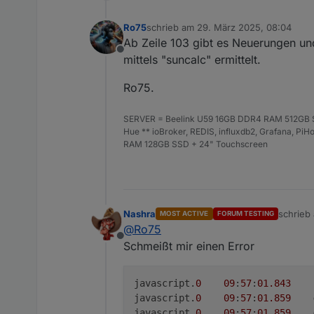
Ro75
schrieb am
29. März 2025, 08:04
zuletzt editiert von
Ab Zeile 103 gibt es Neuerungen un
Offline
mittels "suncalc" ermittelt.
Ro75.
SERVER = Beelink U59 16GB DDR4 RAM 512GB SS
Hue ** ioBroker, REDIS, influxdb2, Grafana, P
RAM 128GB SSD + 24" Touchscreen
Nashra
schrieb
MOST ACTIVE
FORUM TESTING
zuletzt 
@
Ro75
Offline
Schmeißt mir einen Error
javascript.
0
09
:
57
:
01.843
	info	Start JavaScript script.js.Wetter.Mondphase-Ro75 (Javascript/js)

javascript.
0
09
:
57
:
01.859
javascript.
0
09
:
57
:
01.859