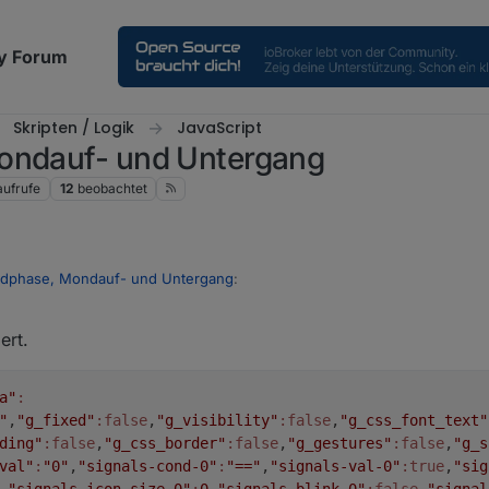
y Forum
Skripten / Logik
JavaScript
Mondauf- und Untergang
aufrufe
12
beobachtet
ondphase, Mondauf- und Untergang
:
ert.
nkt als Basis.
anders aus als bei deinem Bild oben
a"
:
"
,
"g_fixed"
:false
,
"g_visibility"
:false
,
"g_css_font_text"
ding"
:false
,
"g_css_border"
:false
,
"g_gestures"
:false
,
"g_s
val"
:
"0"
,
"signals-cond-0"
:
"=="
,
"signals-val-0"
:true
,
"sig
,
"signals-icon-size-0"
:
0
,
"signals-blink-0"
:false
,
"signal