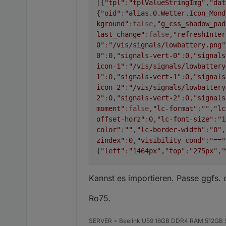
[{
"tpl"
:
"tplValueStringImg"
,
"dat
{
"oid"
:
"alias.0.Wetter.Icon_Mond
kground"
:false
,
"g_css_shadow_pad
last_change"
:false
,
"refreshInter
0"
:
"/vis/signals/lowbattery.png"
0"
:
0
,
"signals-vert-0"
:
0
,
"signals
icon-1"
:
"/vis/signals/lowbattery
1"
:
0
,
"signals-vert-1"
:
0
,
"signals
icon-2"
:
"/vis/signals/lowbattery
2"
:
0
,
"signals-vert-2"
:
0
,
"signals
moment"
:false
,
"lc-format"
:
""
,
"lc
offset-horz"
:
0
,
"lc-font-size"
:
"1
color"
:
""
,
"lc-border-width"
:
"0"
,
zindex"
:
0
,
"visibility-cond"
:
"=="
{
"left"
:
"1464px"
,
"top"
:
"275px"
,
"
Kannst es importieren. Passe ggfs.
Ro75.
SERVER = Beelink U59 16GB DDR4 RAM 512GB SS