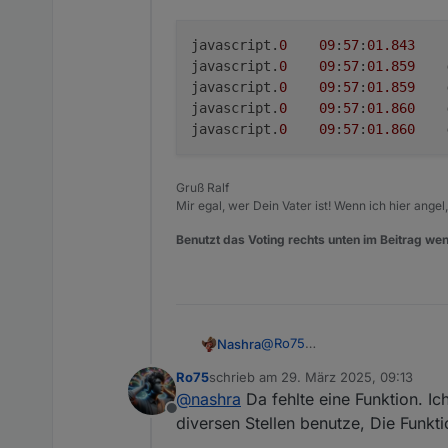
javascript.
0
09
:
57
:
01.843
	info	Start JavaScript script.js.Wetter.Mondphase-Ro75 (Javascript/js)

javascript.
0
09
:
57
:
01.859
javascript.
0
09
:
57
:
01.859
javascript.
0
09
:
57
:
01.860
javascript.
0
09
:
57
:
01.860
Gruß Ralf
Mir egal, wer Dein Vater ist! Wenn ich hier angel
Benutzt das Voting rechts unten im Beitrag wen
@
Ro75
Nashra
Schmeißt mir einen Error
Ro75
schrieb am
29. März 2025, 09:13
javascript.0	09:57:01
zuletzt editiert von
@
nashra
Da fehlte eine Funktion. Ic
javascript.0	09:57:01
Offline
diversen Stellen benutze, Die Funkti
javascript.0	09:57:01
javascript.0	09:57:01