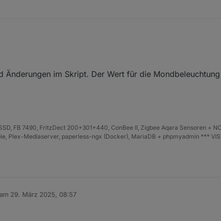
d Änderungen im Skript. Der Wert für die Mondbeleuchtung 
D, FB 7490, FritzDect 200+301+440, ConBee II, Zigbee Aqara Sensoren + NO
iHole, Plex-Mediaserver, paperless-ngx (Docker), MariaDB + phpmyadmin *** VI
 am
29. März 2025, 08:57
editiert von