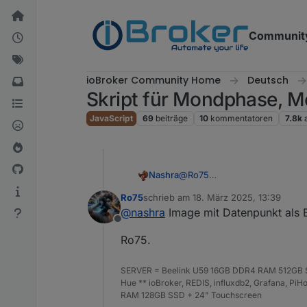
Weiter zum Inhalt
Communit
ioBroker Community Home
Deutsch
Skript für Mondphase, 
JavaScript
69
beiträge
10
kommentatoren
7.8k
Nashra
@
Ro75
Alles angelegt inkl. alias, läuft
Ro75
schrieb am
18. März 2025, 13:39
Welches Widget hast Du in d
zuletzt editiert von
@
nashra
Image mit Datenpunkt als B
Offline
Ro75.
SERVER = Beelink U59 16GB DDR4 RAM 512GB SS
Hue ** ioBroker, REDIS, influxdb2, Grafana, P
RAM 128GB SSD + 24" Touchscreen