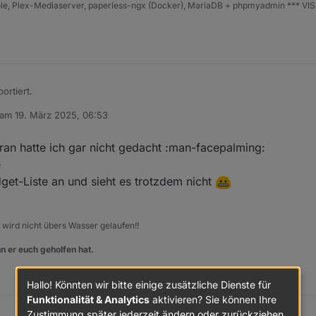
iHole, Plex-Mediaserver, paperless-ngx (Docker), MariaDB + phpmyadmin *** VI
ortiert.
 am
19. März 2025, 06:53
editiert von
gfs. den Datenpunkt an.
aran hatte ich gar nicht gedacht :man-facepalming:
e
get-Liste an und sieht es trotzdem nicht
, wird nicht übers Wasser gelaufen!!
n er euch geholfen hat.
Hallo! Könnten wir bitte einige zusätzliche Dienste für
Funktionalität & Analytics
aktivieren? Sie können Ihre
Zustimmung später jederzeit ändern oder zurückziehen.