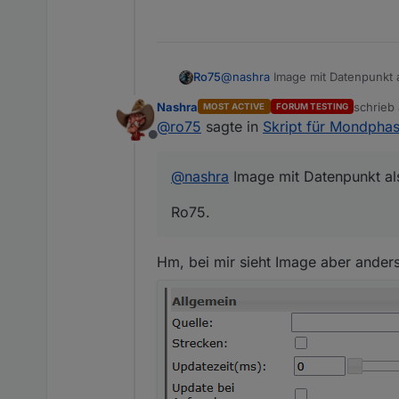
@
nashra
Image mit Datenpunkt a
Ro75
Nashra
schrieb
MOST ACTIVE
FORUM TESTING
Ro75.
zuletzt 
@
ro75
sagte in
Skript für Mondpha
Offline
@
nashra
Image mit Datenpunkt als
Ro75.
Hm, bei mir sieht Image aber ander