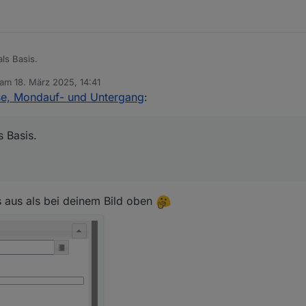
ls Basis.
 am
18. März 2025, 14:41
editiert von
se, Mondauf- und Untergang
:
 Basis.
s aus als bei deinem Bild oben