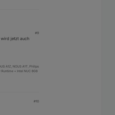
#9
wird jetzt auch
US A1Z, NOUS A1T, Philips
S-Runtime = Intel NUC 8GB
#10