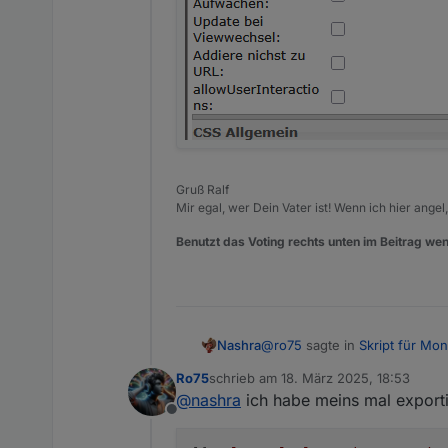
Gruß Ralf
Mir egal, wer Dein Vater ist! Wenn ich hier angel
Benutzt das Voting rechts unten im Beitrag wen
@
ro75
sagte in
Skript für M
Nashra
Ro75
schrieb am
18. März 2025, 18:53
zuletzt editiert von
@
nashra
ich habe meins mal exporti
@
nashra
Image mit Datenpu
Offline
Ro75.
Hm, bei mir sieht Image aber 