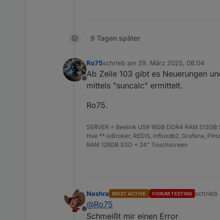
9 Tagen später
Ro75
schrieb am
29. März 2025, 08:04
zuletzt editiert von
Ab Zeile 103 gibt es Neuerungen un
Offline
mittels "suncalc" ermittelt.
Ro75.
SERVER = Beelink U59 16GB DDR4 RAM 512GB SS
Hue ** ioBroker, REDIS, influxdb2, Grafana, P
RAM 128GB SSD + 24" Touchscreen
Nashra
schrieb
MOST ACTIVE
FORUM TESTING
zuletzt 
@
Ro75
Offline
Schmeißt mir einen Error