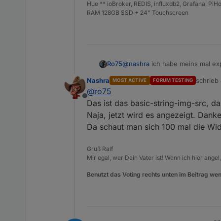
Hue ** ioBroker, REDIS, influxdb2, Grafana, P
RAM 128GB SSD + 24" Touchscreen
@
nashra
ich habe meins mal exp
Ro75
Nashra
schrieb
MOST ACTIVE
FORUM TESTING
zuletzt 
@
ro75
Offline
Kannst es importieren. Passe g
Das ist das basic-string-img-src, d
Naja, jetzt wird es angezeigt. Dank
Ro75.
Da schaut man sich 100 mal die Wid
Gruß Ralf
Mir egal, wer Dein Vater ist! Wenn ich hier angel
Benutzt das Voting rechts unten im Beitrag wen