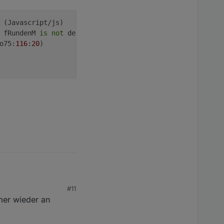
: fRundenM 
is
not
 defined

o75:
116
:
20
)

#11
e-Ro75 (Javascript/js)

mmer wieder an
Error: fRundenM is not defined

phase-Ro75:116:20)


