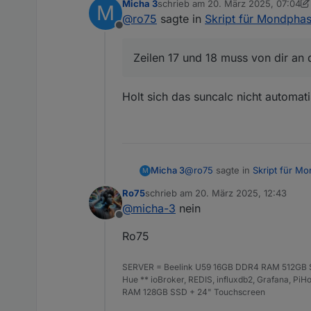
Micha 3
schrieb am
20. März 2025, 07:04
M
zuletzt editiert von Micha 3
@
ro75
sagte in
Skript für Mondpha
Offline
Zeilen 17 und 18 muss von dir an
Holt sich das suncalc nicht automat
@
ro75
sagte in
Skript für M
Micha 3
M
Ro75
schrieb am
20. März 2025, 12:43
zuletzt editiert von
@
micha-3
nein
Zeilen 17 und 18 muss von
Offline
Ro75
Holt sich das suncalc nicht 
SERVER = Beelink U59 16GB DDR4 RAM 512GB SS
Hue ** ioBroker, REDIS, influxdb2, Grafana, P
RAM 128GB SSD + 24" Touchscreen