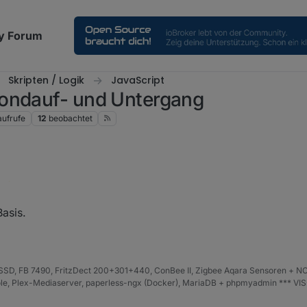
y Forum
Skripten / Logik
JavaScript
Mondauf- und Untergang
aufrufe
12
beobachtet
er VIS genommen?
asis.
D, FB 7490, FritzDect 200+301+440, ConBee II, Zigbee Aqara Sensoren + NO
iHole, Plex-Mediaserver, paperless-ngx (Docker), MariaDB + phpmyadmin *** VI