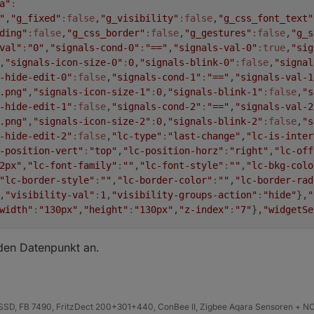
a"
:
"
,
"g_fixed"
:false
,
"g_visibility"
:false
,
"g_css_font_text"
ding"
:false
,
"g_css_border"
:false
,
"g_gestures"
:false
,
"g_s
val"
:
"0"
,
"signals-cond-0"
:
"=="
,
"signals-val-0"
:true
,
"sig
,
"signals-icon-size-0"
:
0
,
"signals-blink-0"
:false
,
"signal
-hide-edit-0"
:false
,
"signals-cond-1"
:
"=="
,
"signals-val-1
.png"
,
"signals-icon-size-1"
:
0
,
"signals-blink-1"
:false
,
"s
-hide-edit-1"
:false
,
"signals-cond-2"
:
"=="
,
"signals-val-2
.png"
,
"signals-icon-size-2"
:
0
,
"signals-blink-2"
:false
,
"s
-hide-edit-2"
:false
,
"lc-type"
:
"last-change"
,
"lc-is-inter
-position-vert"
:
"top"
,
"lc-position-horz"
:
"right"
,
"lc-off
2px"
,
"lc-font-family"
:
""
,
"lc-font-style"
:
""
,
"lc-bkg-colo
"lc-border-style"
:
""
,
"lc-border-color"
:
""
,
"lc-border-rad
,
"visibility-val"
:
1
,
"visibility-groups-action"
:
"hide"
},
"
width"
:
"130px"
,
"height"
:
"130px"
,
"z-index"
:
"7"
},
"widgetSe
 den Datenpunkt an.
D, FB 7490, FritzDect 200+301+440, ConBee II, Zigbee Aqara Sensoren + NO