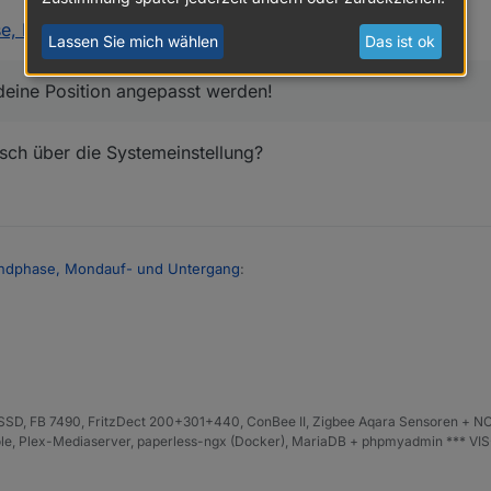
se, Mondauf- und Untergang
:
Lassen Sie mich wählen
Das ist ok
 deine Position angepasst werden!
isch über die Systemeinstellung?
ondphase, Mondauf- und Untergang
:
 dir an deine Position angepasst werden!
automatisch über die Systemeinstellung?
D, FB 7490, FritzDect 200+301+440, ConBee II, Zigbee Aqara Sensoren + NO
iHole, Plex-Mediaserver, paperless-ngx (Docker), MariaDB + phpmyadmin *** VI