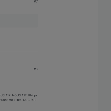
#7
#8
US A1Z, NOUS A1T, Philips
S-Runtime = Intel NUC 8GB