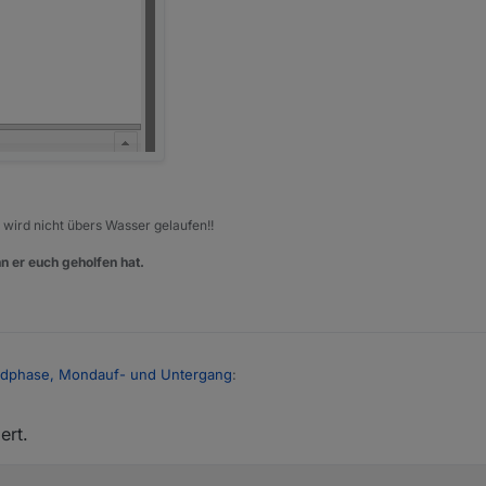
, wird nicht übers Wasser gelaufen!!
n er euch geholfen hat.
ondphase, Mondauf- und Untergang
:
ert.
nkt als Basis.
anders aus als bei deinem Bild oben