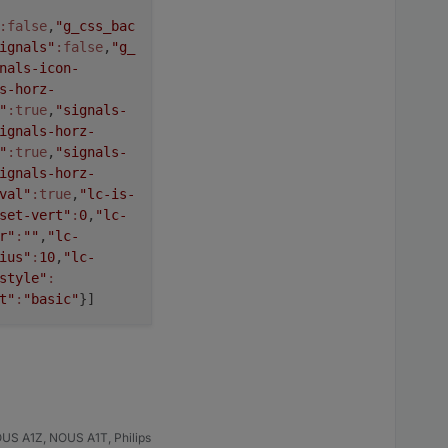
:false
,
"g_css_bac
ignals"
:false
,
"g_
nals-icon-
s-horz-
"
:true
,
"signals-
ignals-horz-
"
:true
,
"signals-
ignals-horz-
val"
:true
,
"lc-is-
set-vert"
:
0
,
"lc-
r"
:
""
,
"lc-
ius"
:
10
,
"lc-
style"
:
t"
:
"basic"
}]
US A1Z, NOUS A1T, Philips