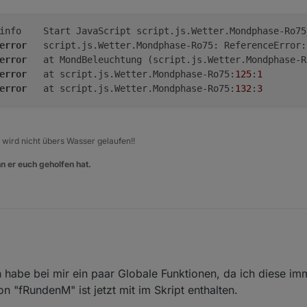
error
	script.js.Wetter.Mondphase-Ro75: ReferenceError
error
	at MondBeleuchtung (script.js.Wetter.Mondphase-R
error
	at script.js.Wetter.Mondphase-Ro75:
125
:
1
error
	at script.js.Wetter.Mondphase-Ro75:
132
:
3
, wird nicht übers Wasser gelaufen!!
n er euch geholfen hat.
.843	info	Start JavaScript script.js.Wetter.Mondphas
h habe bei mir ein paar Globale Funktionen, da ich diese i
.859	error	script.js.Wetter.Mondphase-Ro75: Reference
on "fRundenM" ist jetzt mit im Skript enthalten.
.859	error	at MondBeleuchtung (script.js.Wetter.Mond
.860	error	at script.js.Wetter.Mondphase-Ro75:125:1