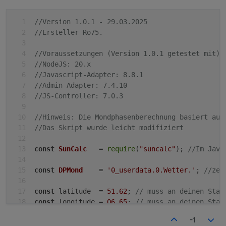
Datenpunkte an Z.b.:
Falls du das meinst, zeige deinen Code mit den von dir
Copy to
durchgeführten Änderungen / Anpassungen.
//Version 1.0.1 - 29.03.2025
ClipboardcreateState(DPMond+'MondphaseIcon', 0,
Ro75.
{name: 'MondphaseIcon' ,type: 'number', read: true,
//Ersteller Ro75.
write: true});
//Voraussetzungen (Version 1.0.1 getestet mit)
//NodeJS: 20.x
//Javascript-Adapter: 8.8.1
//Admin-Adapter: 7.4.10
//JS-Controller: 7.0.3
//Hinweis: Die Mondphasenberechnung basiert auf
//Das Skript wurde leicht modifiziert
const
SunCalc
   = 
require
(
"suncalc"
); 
//Im Java
const
DPMond
    = 
'0_userdata.0.Wetter.'
; 
//zen
const
 latitude  = 
51.62
; 
// muss an deinen Stan
const
 longitude = 
06
.65
; 
// muss an deinen Stan
-1
createState
(
DPMond
+
'MondphaseIcon'
, 
0
, {
name
: 
'