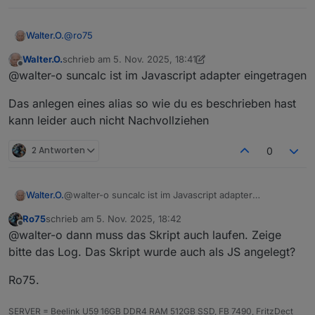
createState
(
DPMond
+
'MondphaseProz'
, 
0
, {
name
: 
'
createState
(
DPMond
+
'MondphaseDesc'
, 
''
, {
name
: 
@
ro75
Walter.O.
createState
(
DPMond
+
'Mondaufgang'
, 
''
, {
name
: 
'M
createState
(
DPMond
+
'Monduntergang'
, 
''
, {
name
: 
Walter.O.
schrieb am
5. Nov. 2025, 18:41
//Version 1.0.1 - 29.03.2025

zuletzt editiert von Walter.O.
11. Mai 2025, 19:42
Offline
@walter-o suncalc ist im Javascript adapter eingetragen
//Ersteller Ro75.

function
getMoonTimes
(
latitude, longitude, date
const
 moonTimes = 
SunCalc
.
getMoonTimes
(date
Das anlegen eines alias so wie du es beschrieben hast
//Voraussetzungen (Version 1.0.1 getestet mit
return
 moonTimes;
//NodeJS: 20.x

kann leider auch nicht Nachvollziehen
}
//Javascript-Adapter: 8.8.1

//Admin-Adapter: 7.4.10

2 Antworten
0
//JS-Controller: 7.0.3

function
Mondphasenberechnung
(
){
var
 heute, 
Vollmond
_Refferenz, differenz, v
//Hinweis: Die Mondphasenberechnung basiert a
var
 synodischer_mondmonat = 
29.530588
;
@walter-o suncalc ist im Javascript adapter
Walter.O.
//Das Skript wurde leicht modifiziert

var
 phase = 
1
;
eingetragen
Ro75
schrieb am
5. Nov. 2025, 18:42
Das anlegen eines alias so wie du es beschrieben
const SunCalc   = require("suncalc"); //Im Ja
zuletzt editiert von
Offline
if
(phase == 
0
){
@walter-o dann muss das Skript auch laufen. Zeige
hast kann leider auch nicht Nachvollziehen
        phase = 
100
;
const DPMond    = '0_userdata.0.Wetter.'; //z
bitte das Log. Das Skript wurde auch als JS angelegt?
    }
const latitude  = 51.62; // muss an deinen St
Ro75.
const longitude = 06.65; // muss an deinen St
if
(phase < 
25
){
        ausgabetext = 
"abnehmender Mond"
;
SERVER = Beelink U59 16GB DDR4 RAM 512GB SSD, FB 7490, FritzDect