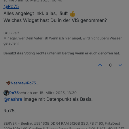
zuletzt editiert von
@
Ro75
Alles angelegt inkl. alias, läuft
Welches Widget hast Du in der VIS genommen?
Gruß Ralf
Mir egal, wer Dein Vater ist! Wenn ich hier angel, wird nicht übers Wasser
gelaufen!!
Benutzt das Voting rechts unten im Beitrag wenn er euch geholfen hat.
0
Nashra
@
Ro75
Alles angelegt inkl. alias, läuft
Ro75
schrieb am
18. März 2025, 13:39
Welches Widget hast Du in der VIS genommen?
zuletzt editiert von
Offline
@
nashra
Image mit Datenpunkt als Basis.
Ro75.
SERVER = Beelink U59 16GB DDR4 RAM 512GB SSD, FB 7490, FritzDect
200+301+440, ConBee II, Zigbee Aqara Sensoren + NOUS A1Z, NOUS A1T,