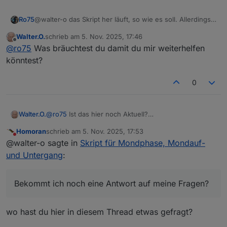
@walter-o das Skript her läuft, so wie es soll. Allerdings
Ro75
kenne ich nicht deine Anpassungen, damit es bei dir
Walter.O.
schrieb am
5. Nov. 2025, 17:46
passt (z.B. Datenpunkte).
Ro75.
zuletzt editiert von
Offline
@
ro75
Was bräuchtest du damit du mir weiterhelfen
könntest?
0
@
ro75
Ist das hier noch Aktuell?
Walter.O.
Bekommt ich noch eine Antwort auf meine Fragen?
Homoran
schrieb am
5. Nov. 2025, 17:53
Ich kann diesen Alias so wie du Ihn Beschreibst nicht
0_userdata.0.Wetter. habe ich per Hand angelegt
zuletzt editiert von
Nicht stören
@walter-o sagte in
Skript für Mondphase, Mondauf-
Anlegen, Alias Manager v2.0.0
Ich kenne mich mit dem Alias Manager nicht wirklich
Das Kopierte und angepasste Script legt aber keine
und Untergang
:
aus.
Datenpunkte an Z.b.:
Bekommt ich noch eine Antwort auf meine Fragen?
Fehler meldung:
script.js.common.Mondphasen compile failed:

wo hast du hier in diesem Thread etwas gefragt?