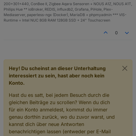
createState(DPMond+'MondphaseIcon', 0, {name:
    }
200+301+440, ConBee II, Zigbee Aqara Sensoren + NOUS A1Z, NOUS A1T,
createState(DPMond+'MondphaseProz', 0, {name:
if
(phase == 
25
){
Philips Hue ** ioBroker, REDIS, influxdb2, Grafana, PiHole, Plex-
createState(DPMond+'MondphaseDesc', '', {name
Mediaserver, paperless-ngx (Docker), MariaDB + phpmyadmin *** VIS-
createState(DPMond+'Mondaufgang', '', {name: 
Runtime = Intel NUC 8GB RAM 128GB SSD + 24" Touchscreen
    heute = 
new
Date
();
createState(DPMond+'Monduntergang', '', {name
0
Vollmond
_Refferenz = 
new
Date
(
2024
, 
11
, 
15
,
function getMoonTimes(latitude, longitude, da
    const moonTimes = SunCalc.getMoonTimes(da
    return moonTimes;

    heute = heute / 
86400000
;
}

Vollmond
_Refferenz = 
Vollmond
_Refferenz / 
8
function Mondphasenberechnung(){

    differenz = heute - 
Vollmond
_Refferenz;
Hey! Du scheinst an dieser Unterhaltung
    var heute, Vollmond_Refferenz, differenz,
interessiert zu sein, hast aber noch kein
    var synodischer_mondmonat = 29.530588;

    vVollmonde = differenz / synodischer_mondmo
    var phase = 1;

Konto.
    phase = vVollmonde * 
100
;
    if(phase == 0){

Hast du es satt, bei jedem Besuch durch die
    phase = 
Math
.
round
(phase);
        phase = 100;

gleichen Beiträge zu scrollen? Wenn du dich
    phase = phase / 
100
;
    }

für ein Konto anmeldest, kommst du immer
    phase = phase - 
Math
.
floor
(phase);
    if(phase < 25){

genau dorthin zurück, wo du zuvor warst, und
    phase = phase * 
100
;
        ausgabetext = "abnehmender Mond";

kannst dich über neue Antworten
    phase = 
Math
.
floor
(phase);
    }

benachrichtigen lassen (entweder per E-Mail
    if(phase == 25){
