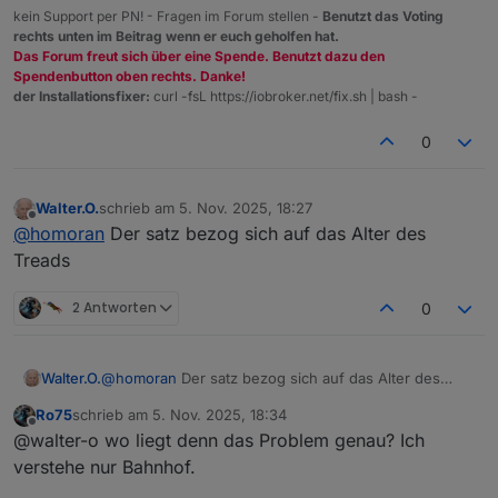
Danke für deine Hilfe
kein Support per PN! - Fragen im Forum stellen -
Benutzt das Voting
rechts unten im Beitrag wenn er euch geholfen hat.
Das Forum freut sich über eine Spende. Benutzt dazu den
Spendenbutton oben rechts. Danke!
der Installationsfixer:
curl -fsL https://iobroker.net/fix.sh | bash -
0
Walter.O.
schrieb am
5. Nov. 2025, 18:27
zuletzt editiert von
Offline
@
homoran
Der satz bezog sich auf das Alter des
Treads
2 Antworten
0
Walter.O.
@
homoran
Der satz bezog sich auf das Alter des
Treads
Ro75
schrieb am
5. Nov. 2025, 18:34
zuletzt editiert von
Offline
@walter-o wo liegt denn das Problem genau? Ich
verstehe nur Bahnhof.