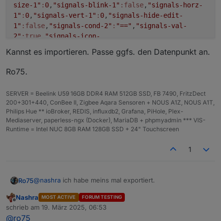
size-1"
:
0
,
"signals-blink-1"
:false
,
"signals-horz-
1"
:
0
,
"signals-vert-1"
:
0
,
"signals-hide-edit-
1"
:false
,
"signals-cond-2"
:
"=="
,
"signals-val-
2"
:true
,
"signals-icon-
2"
:
"/vis/signals/lowbattery.png"
,
"signals-icon-
Kannst es importieren. Passe ggfs. den Datenpunkt an.
size-2"
:
0
,
"signals-blink-2"
:false
,
"signals-horz-
2"
:
0
,
"signals-vert-2"
:
0
,
"signals-hide-edit-
Ro75.
2"
:false
,
"lc-type"
:
"last-change"
,
"lc-is-
interval"
:true
,
"lc-is-moment"
:false
,
"lc-
SERVER = Beelink U59 16GB DDR4 RAM 512GB SSD, FB 7490, FritzDect
format"
:
""
,
"lc-position-vert"
:
"top"
,
"lc-position-
200+301+440, ConBee II, Zigbee Aqara Sensoren + NOUS A1Z, NOUS A1T,
horz"
:
"right"
,
"lc-offset-vert"
:
0
,
"lc-offset-
Philips Hue ** ioBroker, REDIS, influxdb2, Grafana, PiHole, Plex-
horz"
:
0
,
"lc-font-size"
:
"12px"
,
"lc-font-
Mediaserver, paperless-ngx (Docker), MariaDB + phpmyadmin *** VIS-
Runtime = Intel NUC 8GB RAM 128GB SSD + 24" Touchscreen
family"
:
""
,
"lc-font-style"
:
""
,
"lc-bkg-
color"
:
""
,
"lc-color"
:
""
,
"lc-border-
1
width"
:
"0"
,
"lc-border-style"
:
""
,
"lc-border-
color"
:
""
,
"lc-border-radius"
:
10
,
"lc-
zindex"
:
0
,
"visibility-cond"
:
"=="
,
"visibility-
@
nashra
ich habe meins mal exportiert.
Ro75
val"
:
1
,
"visibility-groups-
action"
:
"hide"
},
"style"
:
Nashra
MOST ACTIVE
FORUM TESTING
{
"left"
:
"1464px"
,
"top"
:
"275px"
,
"width"
:
"130px"
,
"h
Offline
schrieb am
19. März 2025, 06:53
zuletzt editiert von
eight"
:
"130px"
,
"z-
Kannst es importieren. Passe ggfs. den Datenpunkt an.
@
ro75