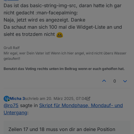
index"
:
"7"
},
"widgetSet"
:
"basic"
}]
Das ist das basic-string-img-src, daran hatte ich gar
Ro75.
nicht gedacht :man-facepalming:
Naja, jetzt wird es angezeigt. Danke
Da schaut man sich 100 mal die Widget-Liste an und
sieht es trotzdem nicht
Gruß Ralf
Mir egal, wer Dein Vater ist! Wenn ich hier angel, wird nicht übers Wasser
gelaufen!!
Benutzt das Voting rechts unten im Beitrag wenn er euch geholfen hat.
0
Micha 3
schrieb am
20. März 2025, 07:04
M
zuletzt editiert von Micha 3
Online
@
ro75
sagte in
Skript für Mondphase, Mondauf- und
Untergang
:
Zeilen 17 und 18 muss von dir an deine Position