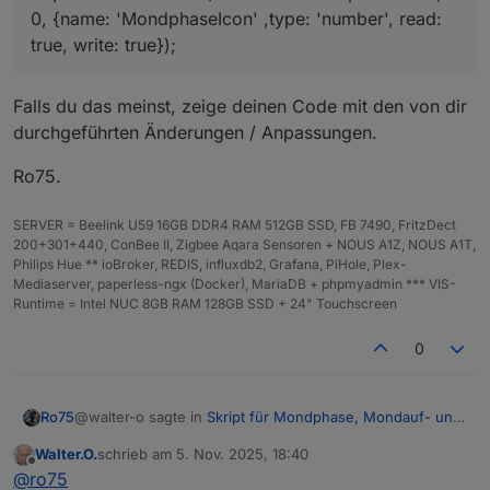
Danke für deine Hilfe
0, {name: 'MondphaseIcon' ,type: 'number', read:
true, write: true});
Falls du das meinst, zeige deinen Code mit den von dir
durchgeführten Änderungen / Anpassungen.
Ro75.
SERVER = Beelink U59 16GB DDR4 RAM 512GB SSD, FB 7490, FritzDect
200+301+440, ConBee II, Zigbee Aqara Sensoren + NOUS A1Z, NOUS A1T,
Philips Hue ** ioBroker, REDIS, influxdb2, Grafana, PiHole, Plex-
Mediaserver, paperless-ngx (Docker), MariaDB + phpmyadmin *** VIS-
Runtime = Intel NUC 8GB RAM 128GB SSD + 24" Touchscreen
0
@walter-o sagte in
Skript für Mondphase, Mondauf- und
Ro75
Untergang
:
Walter.O.
schrieb am
5. Nov. 2025, 18:40
zuletzt editiert von
Offline
Das Kopierte und angepasste Script legt aber keine
@
ro75