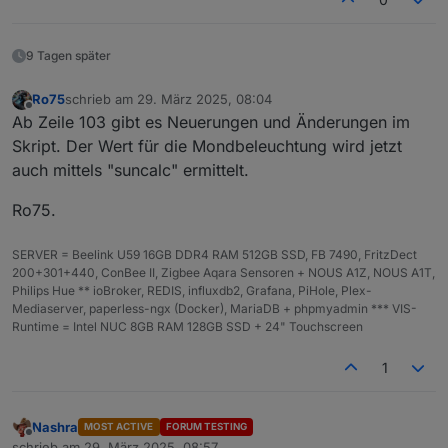
9 Tagen später
Ro75
schrieb am
29. März 2025, 08:04
zuletzt editiert von
Offline
Ab Zeile 103 gibt es Neuerungen und Änderungen im
Skript. Der Wert für die Mondbeleuchtung wird jetzt
auch mittels "suncalc" ermittelt.
Ro75.
SERVER = Beelink U59 16GB DDR4 RAM 512GB SSD, FB 7490, FritzDect
200+301+440, ConBee II, Zigbee Aqara Sensoren + NOUS A1Z, NOUS A1T,
Philips Hue ** ioBroker, REDIS, influxdb2, Grafana, PiHole, Plex-
Mediaserver, paperless-ngx (Docker), MariaDB + phpmyadmin *** VIS-
Runtime = Intel NUC 8GB RAM 128GB SSD + 24" Touchscreen
1
Nashra
MOST ACTIVE
FORUM TESTING
Offline
schrieb am
29. März 2025, 08:57