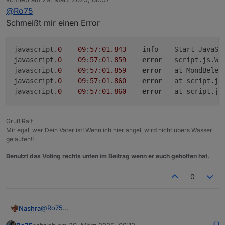
zuletzt editiert von
@
Ro75
Schmeißt mir einen Error
javascript.
0
09
:
57
:
01.843
	info	Start JavaScript script.js.Wetter.Mondphase-Ro75 (Javascript/js)

javascript.
0
09
:
57
:
01.859
error
	script.js.W
javascript.
0
09
:
57
:
01.859
error
	at MondBele
javascript.
0
09
:
57
:
01.860
error
	at script.j
javascript.
0
09
:
57
:
01.860
error
	at script.j
Gruß Ralf
Mir egal, wer Dein Vater ist! Wenn ich hier angel, wird nicht übers Wasser
gelaufen!!
Benutzt das Voting rechts unten im Beitrag wenn er euch geholfen hat.
0
@
Ro75
Nashra
Schmeißt mir einen Error