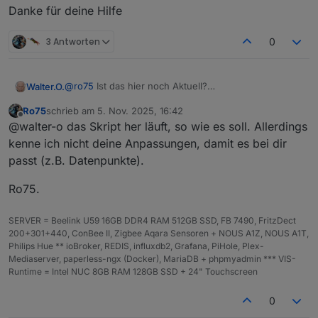
Danke für deine Hilfe
3 Antworten
0
@
ro75
Ist das hier noch Aktuell?
Walter.O.
Bekommt ich noch eine Antwort auf meine Fragen?
Ro75
schrieb am
5. Nov. 2025, 16:42
Ich kann diesen Alias so wie du Ihn Beschreibst nicht
0_userdata.0.Wetter. habe ich per Hand angelegt
zuletzt editiert von
Offline
@walter-o das Skript her läuft, so wie es soll. Allerdings
Anlegen, Alias Manager v2.0.0
Ich kenne mich mit dem Alias Manager nicht wirklich
Das Kopierte und angepasste Script legt aber keine
kenne ich nicht deine Anpassungen, damit es bei dir
aus.
Datenpunkte an Z.b.:
passt (z.B. Datenpunkte).
Ro75.
Fehler meldung:
SERVER = Beelink U59 16GB DDR4 RAM 512GB SSD, FB 7490, FritzDect
script.js.common.Mondphasen compile failed:

200+301+440, ConBee II, Zigbee Aqara Sensoren + NOUS A1Z, NOUS A1T,
Danke für deine Hilfe
Philips Hue ** ioBroker, REDIS, influxdb2, Grafana, PiHole, Plex-
Mediaserver, paperless-ngx (Docker), MariaDB + phpmyadmin *** VIS-
Runtime = Intel NUC 8GB RAM 128GB SSD + 24" Touchscreen
0