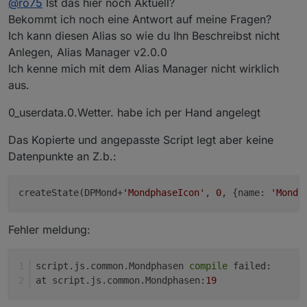
@
ro75
Ist das hier noch Aktuell?
jetzt mit im Skript enthalten.
Bekommt ich noch eine Antwort auf meine Fragen?
Ich kann diesen Alias so wie du Ihn Beschreibst nicht
Anlegen, Alias Manager v2.0.0
Ich kenne mich mit dem Alias Manager nicht wirklich
aus.
0_userdata.0.Wetter. habe ich per Hand angelegt
Das Kopierte und angepasste Script legt aber keine
Datenpunkte an Z.b.:
createState(DPMond+
'MondphaseIcon'
, 
0
, {name: 
'Mondp
Fehler meldung:
script.js.common.Mondphasen 
compile
 failed:
at script.js.common.Mondphasen:
19