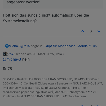
angepasst werden!
Holt sich das suncalc nicht automatisch über die
Systemeinstellung?
0
@
ro75
sagte in
Skript für Mondphase, Mondauf- und
Micha 3
M
Untergang
:
Ro75
schrieb am
20. März 2025, 12:43
zuletzt editiert von
Offline
Zeilen 17 und 18 muss von dir an deine Position
@
micha-3
nein
angepasst werden!
Holt sich das suncalc nicht automatisch über die
Ro75
Systemeinstellung?
SERVER = Beelink U59 16GB DDR4 RAM 512GB SSD, FB 7490, FritzDect
200+301+440, ConBee II, Zigbee Aqara Sensoren + NOUS A1Z, NOUS A1T,
Philips Hue ** ioBroker, REDIS, influxdb2, Grafana, PiHole, Plex-
Mediaserver, paperless-ngx (Docker), MariaDB + phpmyadmin *** VIS-
Runtime = Intel NUC 8GB RAM 128GB SSD + 24" Touchscreen
0