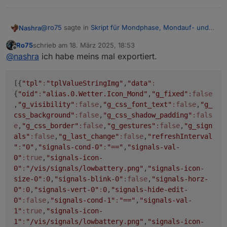
@
ro75
sagte in
Skript für Mondphase, Mondauf- und
Nashra
Untergang
:
Ro75
schrieb am
18. März 2025, 18:53
zuletzt editiert von
Offline
@
nashra
Image mit Datenpunkt als Basis.
@
nashra
ich habe meins mal exportiert.
Hm, bei mir sieht Image aber anders aus als bei deinem
Ro75.
Bild oben
[{
"tpl"
:
"tplValueStringImg"
,
"data"
:
{
"oid"
:
"alias.0.Wetter.Icon_Mond"
,
"g_fixed"
:false
,
"g_visibility"
:false
,
"g_css_font_text"
:false
,
"g_
css_background"
:false
,
"g_css_shadow_padding"
:fals
e
,
"g_css_border"
:false
,
"g_gestures"
:false
,
"g_sign
als"
:false
,
"g_last_change"
:false
,
"refreshInterval
"
:
"0"
,
"signals-cond-0"
:
"=="
,
"signals-val-
0"
:true
,
"signals-icon-
0"
:
"/vis/signals/lowbattery.png"
,
"signals-icon-
size-0"
:
0
,
"signals-blink-0"
:false
,
"signals-horz-
0"
:
0
,
"signals-vert-0"
:
0
,
"signals-hide-edit-
0"
:false
,
"signals-cond-1"
:
"=="
,
"signals-val-
1"
:true
,
"signals-icon-
1"
:
"/vis/signals/lowbattery.png"
,
"signals-icon-