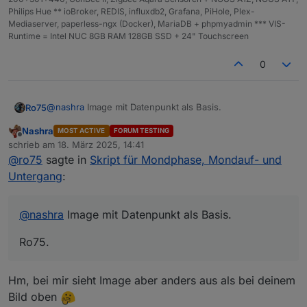
Philips Hue ** ioBroker, REDIS, influxdb2, Grafana, PiHole, Plex-
Mediaserver, paperless-ngx (Docker), MariaDB + phpmyadmin *** VIS-
Runtime = Intel NUC 8GB RAM 128GB SSD + 24" Touchscreen
0
@
nashra
Image mit Datenpunkt als Basis.
Ro75
Nashra
MOST ACTIVE
FORUM TESTING
Ro75.
Offline
schrieb am
18. März 2025, 14:41
zuletzt editiert von
@
ro75
sagte in
Skript für Mondphase, Mondauf- und
Untergang
:
@
nashra
Image mit Datenpunkt als Basis.
Ro75.
Hm, bei mir sieht Image aber anders aus als bei deinem
Bild oben