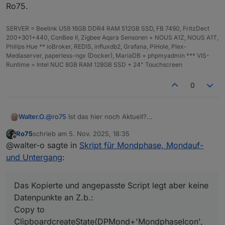
Ro75.
SERVER = Beelink U59 16GB DDR4 RAM 512GB SSD, FB 7490, FritzDect
200+301+440, ConBee II, Zigbee Aqara Sensoren + NOUS A1Z, NOUS A1T,
Philips Hue ** ioBroker, REDIS, influxdb2, Grafana, PiHole, Plex-
Mediaserver, paperless-ngx (Docker), MariaDB + phpmyadmin *** VIS-
Runtime = Intel NUC 8GB RAM 128GB SSD + 24" Touchscreen
0
@
ro75
Ist das hier noch Aktuell?
Walter.O.
Bekommt ich noch eine Antwort auf meine Fragen?
Ro75
schrieb am
5. Nov. 2025, 18:35
Ich kann diesen Alias so wie du Ihn Beschreibst nicht
0_userdata.0.Wetter. habe ich per Hand angelegt
zuletzt editiert von
Offline
@walter-o sagte in
Skript für Mondphase, Mondauf-
Anlegen, Alias Manager v2.0.0
Ich kenne mich mit dem Alias Manager nicht wirklich
Das Kopierte und angepasste Script legt aber keine
und Untergang
:
aus.
Datenpunkte an Z.b.:
Das Kopierte und angepasste Script legt aber keine
Fehler meldung:
Datenpunkte an Z.b.:
Copy to
script.js.common.Mondphasen compile failed:

ClipboardcreateState(DPMond+'MondphaseIcon',