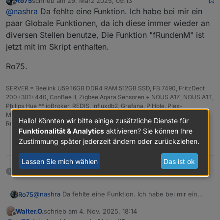
Ro75
schrieb am
29. März 2025, 09:13
javascript.0	09:57:01.843	info	Start JavaS
zuletzt editiert von
Offline
@
nashra
Da fehlte eine Funktion. Ich habe bei mir ein
javascript.0	09:57:01.859	error	script.js.W
javascript.0	09:57:01.859	error	at MondBel
paar Globale Funktionen, da ich diese immer wieder an
javascript.0	09:57:01.860	error	at script
diversen Stellen benutze, Die Funktion "fRundenM" ist
jetzt mit im Skript enthalten.
Ro75.
SERVER = Beelink U59 16GB DDR4 RAM 512GB SSD, FB 7490, FritzDect
200+301+440, ConBee II, Zigbee Aqara Sensoren + NOUS A1Z, NOUS A1T,
Philips Hue ** ioBroker, REDIS, influxdb2, Grafana, PiHole, Plex-
Mediaserver, paperless-ngx (Docker), MariaDB + phpmyadmin *** VIS-
Hallo! Könnten wir bitte einige zusätzliche Dienste für
Runtime = Intel NUC 8GB RAM 128GB SSD + 24" Touchscreen
Funktionalität & Analytics
aktivieren? Sie können Ihre
Zustimmung später jederzeit ändern oder zurückziehen.
1
Lassen Sie mich wählen
Das ist ok
7 Monaten später
@
nashra
Da fehlte eine Funktion. Ich habe bei mir ein
Ro75
paar Globale Funktionen, da ich diese immer wieder an
Walter.O.
schrieb am
4. Nov. 2025, 18:14
diversen Stellen benutze, Die Funktion "fRundenM" ist
Ro75.
zuletzt editiert von
Offline