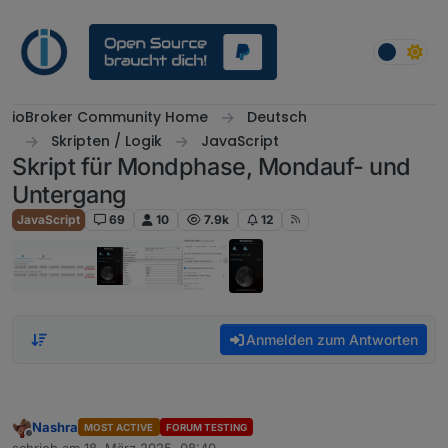
Weiter zum Inhalt
ioBroker Community Home
Deutsch
Skripten / Logik
JavaScript
Skript für Mondphase, Mondauf- und
Untergang
JavaScript
69
10
7.9k
12
Anmelden zum Antworten
Nashra
MOST ACTIVE
FORUM TESTING
Offline
schrieb am
18. März 2025, 08:40