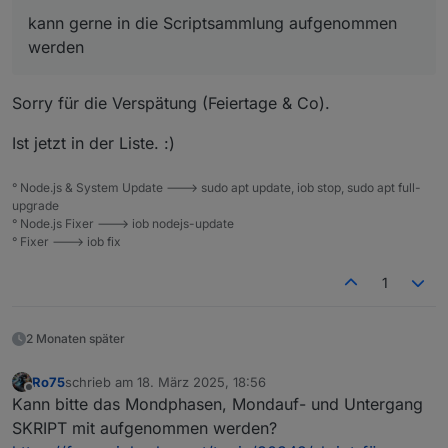
Modul. Keine Cloud!
kann gerne in die Scriptsammlung aufgenommen
Auslesen der Werte:
Gerätetyp, Gerätenummer, SW-Version
werden
Gerätesteuerung, Inbetriebnahme Datum,
Betriebsstundenzähler, Wunschwasserhärte,
Sorry für die Verspätung (Feiertage & Co).
Weichwassermenge.
Gesamtwassermenge (Wasserverbrauch)
Tagesstatistik, Wochenstatistik, Monatsstatistik,
Ist jetzt in der Liste. :)
Jahresstatistik.
Berechnen der Werte mit Unterstützung der Fa.
° Node.js & System Update ---> sudo apt update, iob stop, sudo apt full-
JUDO:
upgrade
Gesamtwassermenge (Wasserverbrauch), Anzahl
° Node.js Fixer ---> iob nodejs-update
der Regenerierungen, Salzvorrat,
° Fixer ---> iob fix
Minerallösungsvorrat, gesamter Salzverbrauch,
gesamter Minerallösungsverbrauch.
1
Warnung für das Nachfüllen und des Salz- und
Minerallösungsvorrates. Auch für Sprachassistent,
Nachricht und VIS nutzbar.
2 Monaten später
Pflegestatus in Textform der Pflegemaßnahmen
für Sprachassistent, Nachricht und VIS.
Ro75
schrieb am
18. März 2025, 18:56
zuletzt editiert von
Offline
Kann bitte das Mondphasen, Mondauf- und Untergang
SKRIPT mit aufgenommen werden?