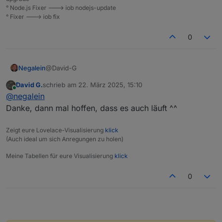
° Node.js Fixer ---> iob nodejs-update
° Fixer ---> iob fix
0
@David-G
Negalein
David G.
schrieb am
22. März 2025, 15:10
dein
Blockly
findest du schon in der
Liste
! :)
zuletzt editiert von
Online
@
negalein
Danke, dann mal hoffen, dass es auch läuft ^^
Zeigt eure Lovelace-Visualisierung
klick
(Auch ideal um sich Anregungen zu holen)
Meine Tabellen für eure Visualisierung
klick
0