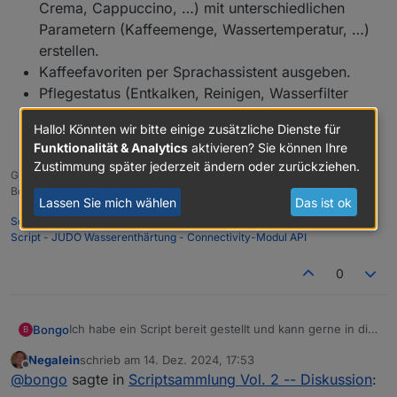
Crema, Cappuccino, …) mit unterschiedlichen
Parametern (Kaffeemenge, Wassertemperatur, …)
erstellen.
Kaffeefavoriten per Sprachassistent ausgeben.
Pflegestatus (Entkalken, Reinigen, Wasserfilter
wechseln) bereitstellen für Ausgabe mit
Hallo! Könnten wir bitte einige zusätzliche Dienste für
Sprachassistenten oder VIS.
Funktionalität & Analytics
aktivieren? Sie können Ihre
Zustimmung später jederzeit ändern oder zurückziehen.
Gruß
Bongo
Lassen Sie mich wählen
Das ist ok
Script - Die sprechende Kaffeemaschine – Home Connect
Script - JUDO Wasserenthärtung - Connectivity-Modul API
0
Ich habe ein Script bereit gestellt und kann gerne in die
Bongo
B
Scriptsammlung aufgenommen werden:
Negalein
schrieb am
14. Dez. 2024, 17:53
Script - Die sprechende Kaffeemaschine – Home
Ziel - Was kann das Programm?
zuletzt editiert von
Offline
@
bongo
sagte in
Scriptsammlung Vol. 2 -- Diskussion
:
Connect