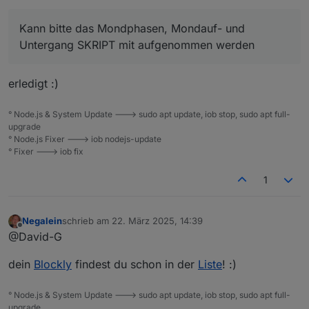
unabhängig davon.
Ro75.
Kann bitte das Mondphasen, Mondauf- und
Untergang SKRIPT mit aufgenommen werden
erledigt :)
° Node.js & System Update ---> sudo apt update, iob stop, sudo apt full-
upgrade
° Node.js Fixer ---> iob nodejs-update
° Fixer ---> iob fix
1
Negalein
schrieb am
22. März 2025, 14:39
zuletzt editiert von
Offline
@David-G
dein
Blockly
findest du schon in der
Liste
! :)
° Node.js & System Update ---> sudo apt update, iob stop, sudo apt full-
upgrade