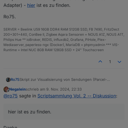
Adapter) -
hier
ist es zu finden.
Ro75.
SERVER = Beelink U59 16GB DDR4 RAM 512GB SSD, FB 7490, FritzDect
200+301+440, ConBee II, Zigbee Aqara Sensoren + NOUS A1Z, NOUS A1T,
Philips Hue ** ioBroker, REDIS, influxdb2, Grafana, PiHole, Plex-
Mediaserver, paperless-ngx (Docker), MariaDB + phpmyadmin *** VIS-
Runtime = Intel NUC 8GB RAM 128GB SSD + 24" Touchscreen
1
Skript zur Visualisierung von Sendungen (Parcel-
Ro75
Adapter) -
hier
ist es zu finden.
Negalein
schrieb am
9. Nov. 2024, 22:33
Ro75.
zuletzt editiert von
Offline
@
ro75
sagte in
Scriptsammlung Vol. 2 -- Diskussion
:
hier ist es zu finden.
Danke