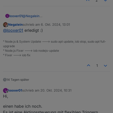
2
@
Negalein
looxer01
L
und noch ein kleines Helferlein
Negalein
schrieb am
6. Okt. 2024, 13:01
Öffnen oder schliessen von Thermostaten z.B.
https://forum.iobroker.net/topic/77301/vorlage-
zuletzt editiert von
Offline
@
looxer01
erledigt :)
wöchentlich bei Thermostate ohne Device-
entkalkungsfahrt-fuer-z-b-evo-thermostate
Entkalkungsfahrt
° Node.js & System Update ---> sudo apt update, iob stop, sudo apt full-
upgrade
° Node.js Fixer ---> iob nodejs-update
° Fixer ---> iob fix
1
14 Tagen später
looxer01
schrieb am
20. Okt. 2024, 10:31
L
zuletzt editiert von
Offline
Hi,
einen habe ich noch.
Es ist eine Aktionssteuerung mit flexiblen Triggern