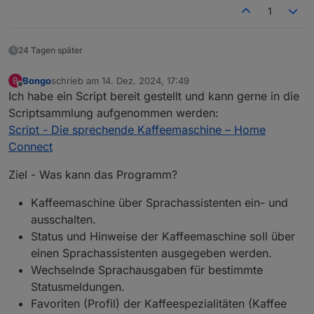
1
24 Tagen später
Bongo
schrieb am
14. Dez. 2024, 17:49
B
zuletzt editiert von
Offline
Ich habe ein Script bereit gestellt und kann gerne in die
Scriptsammlung aufgenommen werden:
Script - Die sprechende Kaffeemaschine – Home
Connect
Ziel - Was kann das Programm?
Kaffeemaschine über Sprachassistenten ein- und
ausschalten.
Status und Hinweise der Kaffeemaschine soll über
einen Sprachassistenten ausgegeben werden.
Wechselnde Sprachausgaben für bestimmte
Statusmeldungen.
Favoriten (Profil) der Kaffeespezialitäten (Kaffee