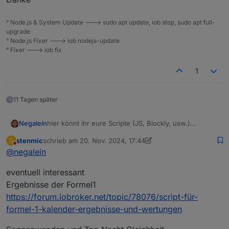
° Node.js & System Update ---> sudo apt update, iob stop, sudo apt full-
upgrade
° Node.js Fixer ---> iob nodejs-update
° Fixer ---> iob fix
1
11 Tagen später
hier könnt ihr eure Scripte (JS, Blockly, usw.)
Negalein
vorstellen.
stenmic
schrieb am
20. Nov. 2024, 17:44
S
Im Idealfall (kein Muss, aber wäre ideal) erstellt ihr für
Ihr könnt gerne auch Scripts von anderen Usern hier
zuletzt editiert von stenmic
Nicht stören
@
negalein
euer Script einen eigenen Thread und verlinkt ihn
verlinken.
hier mit einer kurzen Beschreibung.
eventuell interessant
Danach wird euer Script in die
Scriptsammlung Vol. 2
aufgenommen!
Ergebnisse der Formel1
https://forum.iobroker.net/topic/78076/script-für-
formel-1-kalender-ergebnisse-und-wertungen