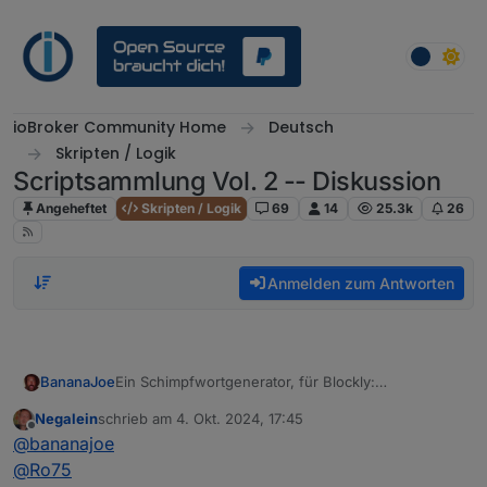
Weiter zum Inhalt
ioBroker Community Home
Deutsch
Skripten / Logik
Scriptsammlung Vol. 2 -- Diskussion
Angeheftet
Skripten / Logik
69
14
25.3k
26
Anmelden zum Antworten
Ein Schimpfwortgenerator, für Blockly:
BananaJoe
https://forum.iobroker.net/topic/77247/vorlage-
Negalein
schrieb am
4. Okt. 2024, 17:45
schimpfwortgenerator
Für JavaScript einfach den Inhalt der Funktion
zuletzt editiert von
Offline
@
bananajoe
herauskopieren oder das Blockly in JavaScript
umwandeln
@
Ro75