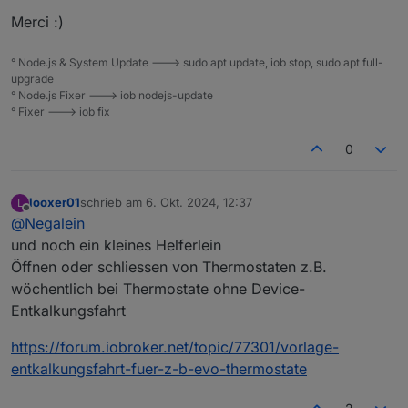
Merci :)
° Node.js & System Update ---> sudo apt update, iob stop, sudo apt full-
upgrade
° Node.js Fixer ---> iob nodejs-update
° Fixer ---> iob fix
0
looxer01
schrieb am
6. Okt. 2024, 12:37
L
zuletzt editiert von
Offline
@
Negalein
und noch ein kleines Helferlein
Öffnen oder schliessen von Thermostaten z.B.
wöchentlich bei Thermostate ohne Device-
Entkalkungsfahrt
https://forum.iobroker.net/topic/77301/vorlage-
entkalkungsfahrt-fuer-z-b-evo-thermostate