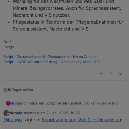
Warnung für das Nachfüllen und des Salz- und
Minerallösungsvorrates. Auch für Sprachassistent,
Nachricht und VIS nutzbar.
Pflegestatus in Textform der Pflegemaßnahmen für
Sprachassistent, Nachricht und VIS.
Gruß
Bongo
Script - Die sprechende Kaffeemaschine – Home Connect
Script - JUDO Wasserenthärtung - Connectivity-Modul API
1
16 Tagen später
Ich habe ein Script bereit gestellt und kann gerne in die
Bongo
B
Scriptsammlung aufgenommen werden:
Negalein
schrieb am
7. Jan. 2025, 18:25
[Script] JUDO Wasserenthärtung - Connectivity-Modul
Ziel – Was kann das Programm?
zuletzt editiert von
Offline
@
bongo
sagte in
Scriptsammlung Vol. 2 -- Diskussion
:
API
Nutzung der JUDO API über das Connectivity-