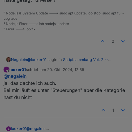
° Node.js & System Update ---> sudo apt update, iob stop, sudo apt full-
upgrade
° Node.js Fixer ---> iob nodejs-update
° Fixer ---> iob fix
0
@
looxer01
sagte in
Scriptsammlung Vol. 2 --
Negalein
Diskussion
:
looxer01
schrieb am
20. Okt. 2024, 12:55
L
zuletzt editiert von
Offline
@
negalein
einen habe ich noch.
ja, das dachte ich auch.
Bei mir läuft es unter "Steuerungen" aber die Kategorie
wo passt es dMn besser rein?
hast du nicht
Hätte gesagt "diverse"?
1
looxer01
@
negalein
L