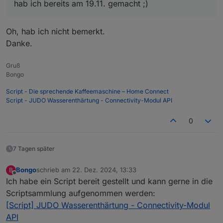
hab ich bereits am 19.11. gemacht ;)
Oh, hab ich nicht bemerkt.
Danke.
Gruß
Bongo
Script - Die sprechende Kaffeemaschine – Home Connect
Script - JUDO Wasserenthärtung - Connectivity-Modul API
0
7 Tagen später
Bongo
schrieb am
22. Dez. 2024, 13:33
B
zuletzt editiert von
Offline
Ich habe ein Script bereit gestellt und kann gerne in die
Scriptsammlung aufgenommen werden:
[Script] JUDO Wasserenthärtung - Connectivity-Modul
API