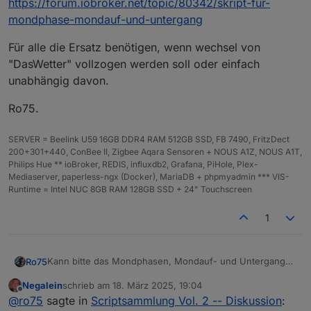
https://forum.iobroker.net/topic/80342/skript-für-
mondphase-mondauf-und-untergang
Für alle die Ersatz benötigen, wenn wechsel von
"DasWetter" vollzogen werden soll oder einfach
unabhängig davon.
Ro75.
SERVER = Beelink U59 16GB DDR4 RAM 512GB SSD, FB 7490, FritzDect
200+301+440, ConBee II, Zigbee Aqara Sensoren + NOUS A1Z, NOUS A1T,
Philips Hue ** ioBroker, REDIS, influxdb2, Grafana, PiHole, Plex-
Mediaserver, paperless-ngx (Docker), MariaDB + phpmyadmin *** VIS-
Runtime = Intel NUC 8GB RAM 128GB SSD + 24" Touchscreen
1
Kann bitte das Mondphasen, Mondauf- und Untergang
Ro75
SKRIPT mit aufgenommen werden?
Negalein
schrieb am
18. März 2025, 19:04
https://forum.iobroker.net/topic/80342/skript-für-
Für alle die Ersatz benötigen, wenn wechsel von
zuletzt editiert von
Offline
@
ro75
sagte in
Scriptsammlung Vol. 2 -- Diskussion
:
mondphase-mondauf-und-untergang
"DasWetter" vollzogen werden soll oder einfach