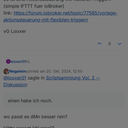
(simple IFTTT fuer ioBroker)
link:
https://forum.iobroker.net/topic/77565/vorlage-
aktionssteuerung-mit-flexiblen-triggern
vG Looxer
0
Hi,
looxer01
L
Negalein
schrieb am
20. Okt. 2024, 12:50
einen habe ich noch.
zuletzt editiert von
Offline
@
looxer01
sagte in
Scriptsammlung Vol. 2 --
Es ist eine Aktionssteuerung mit flexiblen Triggern
(simple IFTTT fuer ioBroker)
vG Looxer
Diskussion
:
link:
https://forum.iobroker.net/topic/77565/vorlage-
aktionssteuerung-mit-flexiblen-triggern
einen habe ich noch.
wo passt es dMn besser rein?
Hätte gesagt "diverse"?