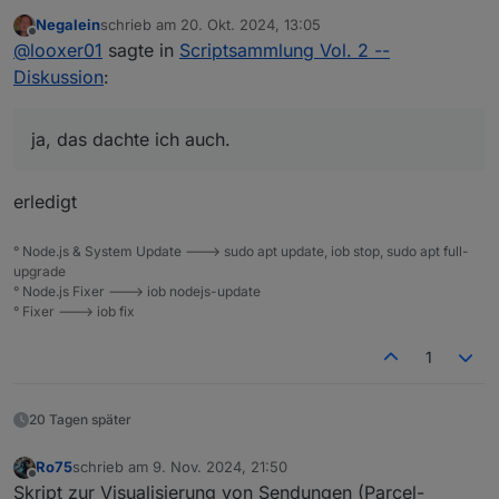
ja, das dachte ich auch.
Negalein
schrieb am
20. Okt. 2024, 13:05
Bei mir läuft es unter "Steuerungen" aber die
zuletzt editiert von
Offline
@
looxer01
sagte in
Scriptsammlung Vol. 2 --
Kategorie hast du nicht
Diskussion
:
ja, das dachte ich auch.
erledigt
° Node.js & System Update ---> sudo apt update, iob stop, sudo apt full-
upgrade
° Node.js Fixer ---> iob nodejs-update
° Fixer ---> iob fix
1
20 Tagen später
Ro75
schrieb am
9. Nov. 2024, 21:50
zuletzt editiert von
Offline
Skript zur Visualisierung von Sendungen (Parcel-