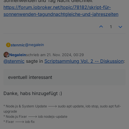
Sonnenwenden und Tag Nacht Gleichheit
https://forum.iobroker.net/topic/78182/skript-für-
sonnenwenden-tagundnachtgleiche-und-jahreszeiten
1
@
negalein
stenmic
S
Negalein
schrieb am
21. Nov. 2024, 00:29
eventuell interessant
zuletzt editiert von
Offline
@
stenmic
sagte in
Scriptsammlung Vol. 2 -- Diskussion
:
Ergebnisse der Formel1
https://forum.iobroker.net/topic/78076/script-für-
Sonnenwenden und Tag Nacht Gleichheit
formel-1-kalender-ergebnisse-und-wertungen
https://forum.iobroker.net/topic/78182/skript-für-
eventuell interessant
sonnenwenden-tagundnachtgleiche-und-jahreszeiten
Danke, habs hinzugefügt :)
° Node.js & System Update ---> sudo apt update, iob stop, sudo apt full-
upgrade
° Node.js Fixer ---> iob nodejs-update
° Fixer ---> iob fix