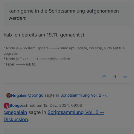
Kaffeemaschine über Sprachassistenten ein- und
ausschalten.
kann gerne in die Scriptsammlung aufgenommen
Status und Hinweise der Kaffeemaschine soll über
einen Sprachassistenten ausgegeben werden.
werden:
Wechselnde Sprachausgaben für bestimmte
Statusmeldungen.
hab ich bereits am 19.11. gemacht ;)
Favoriten (Profil) der Kaffeespezialitäten (Kaffee
Crema, Cappuccino, …) mit unterschiedlichen
Parametern (Kaffeemenge, Wassertemperatur, …)
° Node.js & System Update ---> sudo apt update, iob stop, sudo apt full-
erstellen.
upgrade
Kaffeefavoriten per Sprachassistent ausgeben.
° Node.js Fixer ---> iob nodejs-update
Pflegestatus (Entkalken, Reinigen, Wasserfilter
° Fixer ---> iob fix
wechseln) bereitstellen für Ausgabe mit
Sprachassistenten oder VIS.
0
@
bongo
sagte in
Scriptsammlung Vol. 2 --
Negalein
Diskussion
:
Bongo
schrieb am
15. Dez. 2024, 09:08
B
zuletzt editiert von
Offline
@
negalein
sagte in
kann gerne in die Scriptsammlung
Scriptsammlung Vol. 2 --
aufgenommen werden:
Diskussion
:
hab ich bereits am 19.11. gemacht ;)