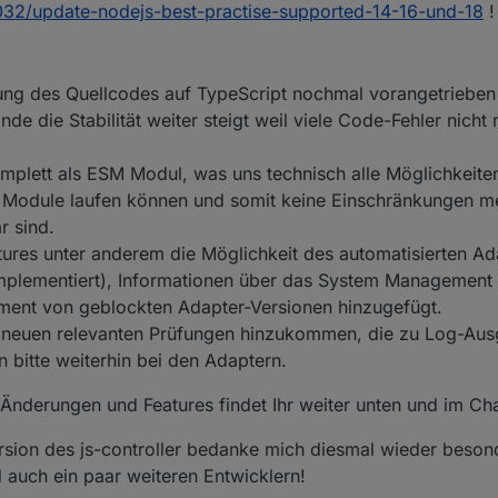
4032/update-nodejs-best-practise-supported-14-16-und-18
!
n
lung des Quellcodes auf TypeScript nochmal vorangetrieben
die Stabilität weiter steigt weil viele Code-Fehler nicht 
komplett als ESM Modul, was uns technisch alle Möglichkeiten
 Module laufen können und somit keine Einschränkungen me
r sind.
atures unter anderem die Möglichkeit des automatisierten A
 implementiert), Informationen über das System Management
gement von geblockten Adapter-Versionen hinzugefügt.
e neuen relevanten Prüfungen hinzukommen, die zu Log-Au
 bitte weiterhin bei den Adaptern.
en Änderungen und Features findet Ihr weiter unten und im C
Version des js-controller bedanke mich diesmal wieder beson
 auch ein paar weiteren Entwicklern!