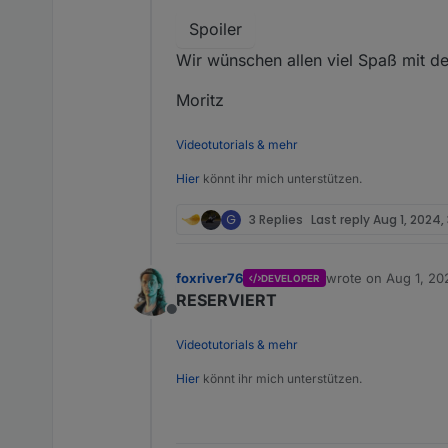
Spoiler
Wir wünschen allen viel Spaß mit d
Moritz
Videotutorials & mehr
Hier
könnt ihr mich unterstützen.
G
3 Replies
Last reply
Aug 1, 2024,
foxriver76
wrote on
Aug 1, 20
DEVELOPER
last edited by
RESERVIERT
Offline
Videotutorials & mehr
Hier
könnt ihr mich unterstützen.