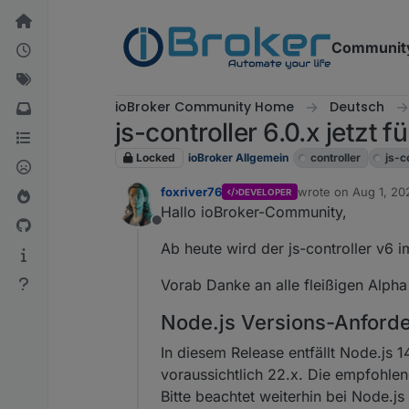
Skip to content
Communit
ioBroker Community Home
Deutsch
js-controller 6.0.x jetzt 
Locked
ioBroker Allgemein
controller
js-c
foxriver76
wrote on
Aug 1, 20
DEVELOPER
last edited by foxri
Hallo ioBroker-Community,
Offline
Ab heute wird der js-controller v6 i
Vorab Danke an alle fleißigen Alpha
Node.js Versions-Anford
In diesem Release entfällt Node.js 1
voraussichtlich 22.x. Die empfohle
Bitte beachtet weiterhin bei Node.j