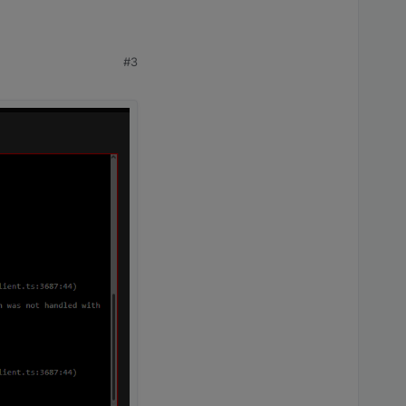
#3
.x und voraussichtlich
5.X 76%, mit 6.X 90%
ftreten können.
ffen hält und auch
gelog.
n falls Dependencies
s bei Apollon77,
pter-Upgrades (Admin
 restart nötig, ...)
men. Ein Update von
aben bei Adaptern