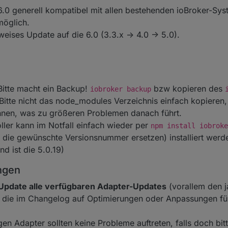
r 6.0 generell kompatibel mit allen bestehenden ioBroker-Sy
möglich.
eises Update auf die 6.0 (3.3.x -> 4.0 -> 5.0).
Bitte macht ein Backup!
bzw kopieren des
iobroker backup
 Bitte nicht das node_modules Verzeichnis einfach kopieren,
nnen, was zu größeren Problemen danach führt.
oller kann im Notfall einfach wieder per
npm install iobroke
 die gewünschte Versionsnummer ersetzen) installiert werden
nd ist die 5.0.19)
ngen
Update alle verfügbaren Adapter-Updates
(vorallem den j
n, die im Changelog auf Optimierungen oder Anpassungen für
gen Adapter sollten keine Probleme auftreten, falls doch bit