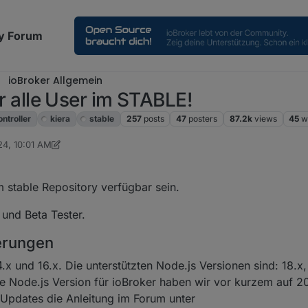
y Forum
ioBroker Allgemein
für alle User im STABLE!
ontroller
kiera
stable
257
posts
47
posters
87.2k
views
45
w
24, 10:01 AM
ver76
Aug 1, 2024, 12:53 PM
m stable Repository verfügbar sein.
 und Beta Tester.
erungen
4.x und 16.x. Die unterstützten Node.js Versionen sind: 18.x
ne Node.js Version für ioBroker haben wir vor kurzem auf 
s Updates die Anleitung im Forum unter