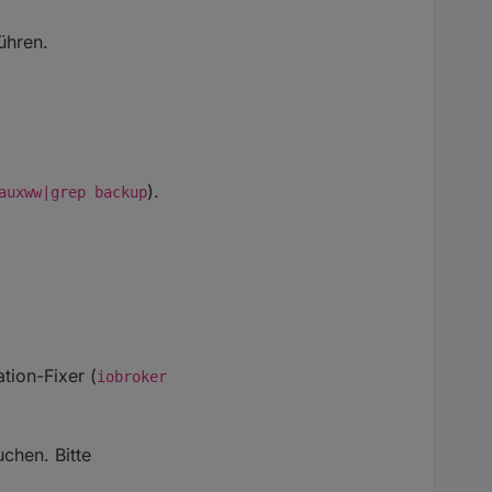
ühren.
).
auxww|grep backup
tion-Fixer (
iobroker
chen. Bitte