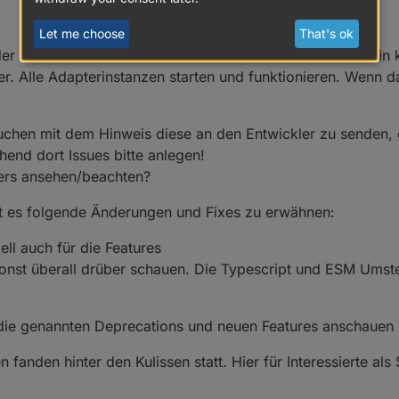
Let me choose
That's ok
 der höheren Versionsnummer in der Host-Ansicht im Admin 
er. Alle Adapterinstanzen starten und funktionieren. Wenn da
chen mit dem Hinweis diese an den Entwickler zu senden, 
hend dort Issues bitte anlegen!
ers ansehen/beachten?
bt es folgende Änderungen und Fixes zu erwähnen:
ell auch für die Features
 sonst überall drüber schauen. Die Typescript und ESM Umst
te die genannten Deprecations und neuen Features anschauen
fanden hinter den Kulissen statt. Hier für Interessierte als 