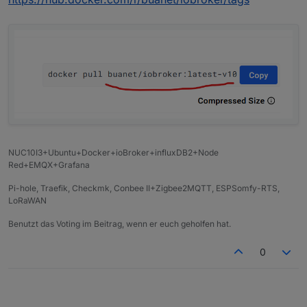
NUC10I3+Ubuntu+Docker+ioBroker+influxDB2+Node
Red+EMQX+Grafana
Pi-hole, Traefik, Checkmk, Conbee II+Zigbee2MQTT, ESPSomfy-RTS,
LoRaWAN
Benutzt das Voting im Beitrag, wenn er euch geholfen hat.
0