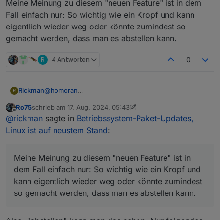
Meine Meinung zu diesem "neuen Feature" ist in dem
Fall einfach nur: So wichtig wie ein Kropf und kann
eigentlich wieder weg oder könnte zumindest so
gemacht werden, dass man es abstellen kann.
R
4 Antworten
0
@
homoran
Rickman
R
Das weiß ich, aber jetzt kommt er jedes Mal, sobald
Ro75
schrieb am
17. Aug. 2024, 05:43
ein Betriebssystemupdate da ist. Das gab es so
@
Thomas-Braun
zuletzt editiert von Ro75
Offline
@
rickman
sagte in
Betriebssystem-Paket-Updates,
vorher nicht - da kam der Punkt nur, wenn was
Danke für den Hinweis, das weiß ich ebenfalls. Nur
wirklich wichtiges passiert ist, worum man sich
mache ich das gerne ohne ständig beim öffnen vom
Sorry, hilfreich waren beide Antworten jetzt nicht!
Linux ist auf neustem Stand
:
schnellstens kümmern sollte.
iobroker drauf hingewiesen zu werden.
Ich habe nur die einfache Frage gestellt, ob man das
irgendwie abstellen kann. Ein einfaches Nein hätte
Meine Meinung zu diesem "neuen Feature" ist in dem
gereicht.
Fall einfach nur: So wichtig wie ein Kropf und kann
Meine Meinung zu diesem "neuen Feature" ist in
eigentlich wieder weg oder könnte zumindest so
dem Fall einfach nur: So wichtig wie ein Kropf und
gemacht werden, dass man es abstellen kann.
kann eigentlich wieder weg oder könnte zumindest
so gemacht werden, dass man es abstellen kann.