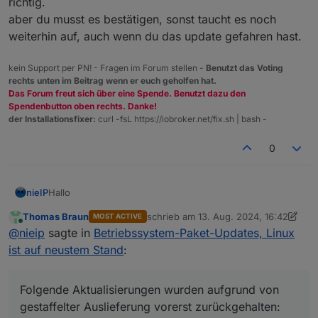
richtig.
Paketaktualisierung (Upgrade) wird berechnet… Fe
aber du musst es bestätigen, sonst taucht es noch
Folgende Aktualisierungen wurden aufgrund von ge
weiterhin auf, auch wenn du das update gefahren hast.
  gnome-shell gnome-shell-common gnome-text-edit
kein Support per PN! - Fragen im Forum stellen -
Benutzt das Voting
rechts unten im Beitrag wenn er euch geholfen hat.
Das Forum freut sich über eine Spende. Benutzt dazu den
Spendenbutton oben rechts. Danke!
der Installationsfixer:
curl -fsL https://iobroker.net/fix.sh | bash -
0
Hallo
nieIP
Thomas Braun
schrieb am
13. Aug. 2024, 16:42
MOST ACTIVE
mit den hier gegebenen Tips bin ich jetzt immerhin auf 3
zuletzt editiert von Thomas Braun
Online
@
nieip
sagte in
Betriebssystem-Paket-Updates, Linux
verfügbare Updates runter.
Aber jedes Mal, wenn ich mich in ioBroker in den Admin
Hat jemand einen Tip, wie ich auch die letzten 3
ist auf neustem Stand
:
einlogge, bringt der Host wieder eine Adapterwarnung.
verfügbaren Updates installiert bekomme?
Ich kann diese bestätigen, aber offenbar die Meldungen
Was bedeutet "gestaffelte Auslieferung" ??
nicht grundsätzlich abschalten :(
Folgende Aktualisierungen wurden aufgrund von
gestaffelter Auslieferung vorerst zurückgehalten: