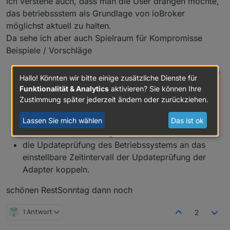
Ich verstehe auch, dass man die User drängen möchte,
das betriebssstem als Grundlage von ioBroker
möglichst aktuell zu halten.
Da sehe ich aber auch Spielraum für Kompromisse
Beispiele / Vorschläge
nur wirklich per apt upgrade installierbare Updates
Hallo! Könnten wir bitte einige zusätzliche Dienste für
anmahnen
Funktionalität & Analytics
aktivieren? Sie können Ihre
die Anzeige nur ein mal täglich beim Start des
Zustimmung später jederzeit ändern oder zurückziehen.
Admins im Browser bringen (einstellbar)
die Prüfung auf Updates seltener machen.
Lassen Sie mich wählen
Das ist ok
Einstellbar. Max 30 Tage.
die Updateprüfung des Betriebssystems an das
einstellbare Zeitintervall der Updateprüfung der
Adapter koppeln.
schönen RestSonntag dann noch
1 Antwort
2