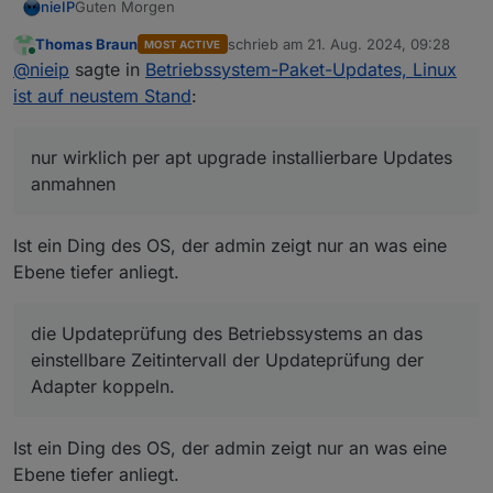
Guten Morgen
nieIP
Thomas Braun
schrieb am
21. Aug. 2024, 09:28
MOST ACTIVE
ich finde Hinweise zum Betriebssystem grundsätzlich
zuletzt editiert von
Online
@
nieip
sagte in
Betriebssystem-Paket-Updates, Linux
richtig und wichtig.
Aber bitte nicht jedes mal, wenn ich den Admin im
Deshalb würde auch ich es begrüssen , wenn die
ist auf neustem Stand
:
Browser öffne.
Meldungen konfigurierbar wären.
Hier habe ich ja nun gelernt, dass bei meiner Installation
Ich verstehe auch, dass man die User drängen möchte,
nur wirklich per apt upgrade installierbare Updates
eine Warteschleife existiert ud ich auch nicht mit
das betriebssstem als Grundlage von ioBroker möglichst
schönen RestSonntag dann noch
anmahnen
nur wirklich per apt upgrade installierbare Updates
gesonderten Parametern von apt alle anstehenden
aktuell zu halten.
die Anzeige nur ein mal täglich beim Start des
anmahnen
Updates installieren kann. Also setht eigentlich immer
Da sehe ich aber auch Spielraum für Kompromisse
Admins im Browser bringen (einstellbar)
etwas an, mit dem Kommentar "kommt demnächst"
Beispiele / Vorschläge
die Prüfung auf Updates seltener machen.
Einstellbar. Max 30 Tage.
Ist ein Ding des OS, der admin zeigt nur an was eine
die Updateprüfung des Betriebssystems an das
Ebene tiefer anliegt.
einstellbare Zeitintervall der Updateprüfung der
Adapter koppeln.
die Updateprüfung des Betriebssystems an das
einstellbare Zeitintervall der Updateprüfung der
Adapter koppeln.
Ist ein Ding des OS, der admin zeigt nur an was eine
Ebene tiefer anliegt.