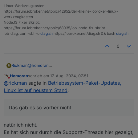
Linux-Werkzeugkasten:
https://forum.iobroker.net/topic/42952/der-kleine-iobroker-linux-
werkzeugkasten
NodeJS Fixer Skript:
https://forum.iobroker.net/topic/68035/iob-node-fix-skript
iob_diag: curl -sLf -o
diag.sh
https://iobroker.net/diag.sh && bash
diag.sh
0
@
homoran
Rickman
R
Das weiß ich, aber jetzt kommt er jedes Mal, sobald
Homoran
schrieb am
17. Aug. 2024, 07:51
ein Betriebssystemupdate da ist. Das gab es so
@
Thomas-Braun
zuletzt editiert von
Nicht stören
@
rickman
sagte in
Betriebssystem-Paket-Updates,
vorher nicht - da kam der Punkt nur, wenn was
Danke für den Hinweis, das weiß ich ebenfalls. Nur
wirklich wichtiges passiert ist, worum man sich
mache ich das gerne ohne ständig beim öffnen vom
Sorry, hilfreich waren beide Antworten jetzt nicht!
Linux ist auf neustem Stand
:
schnellstens kümmern sollte.
iobroker drauf hingewiesen zu werden.
Ich habe nur die einfache Frage gestellt, ob man das
irgendwie abstellen kann. Ein einfaches Nein hätte
Meine Meinung zu diesem "neuen Feature" ist in dem
gereicht.
Fall einfach nur: So wichtig wie ein Kropf und kann
Das gab es so vorher nicht
eigentlich wieder weg oder könnte zumindest so
gemacht werden, dass man es abstellen kann.
natürlich nicht.
Es hat sich nur durch die Supportt-Threads hier gezeigt,