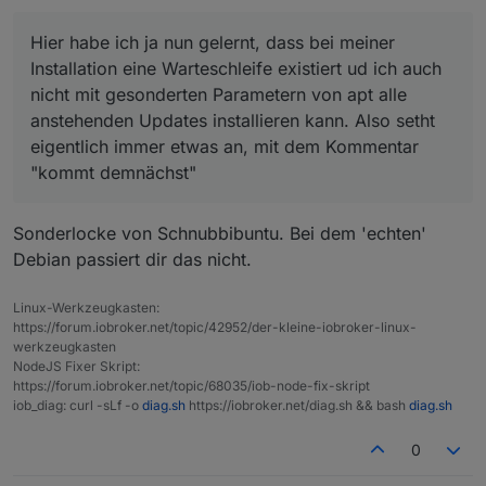
Hier habe ich ja nun gelernt, dass bei meiner
Installation eine Warteschleife existiert ud ich auch
nicht mit gesonderten Parametern von apt alle
anstehenden Updates installieren kann. Also setht
eigentlich immer etwas an, mit dem Kommentar
"kommt demnächst"
Sonderlocke von Schnubbibuntu. Bei dem 'echten'
Debian passiert dir das nicht.
Linux-Werkzeugkasten:
https://forum.iobroker.net/topic/42952/der-kleine-iobroker-linux-
werkzeugkasten
NodeJS Fixer Skript:
https://forum.iobroker.net/topic/68035/iob-node-fix-skript
iob_diag: curl -sLf -o
diag.sh
https://iobroker.net/diag.sh && bash
diag.sh
0