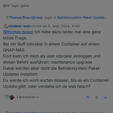
16 Tagen später
@
nieip
sagte in
Betriebssystem-Paket-Updates,
Thomas Braun
Linux ist auf neustem Stand
:
reindeer-web
schrieb am
6. Sept. 2024, 10:00
zuletzt editiert von
Offline
nur wirklich per apt upgrade installierbare
@
thomas-braun
Ich habe dazu leider mal eine ganz
Updates anmahnen
blöde Frage.
Ist ein Ding des OS, der admin zeigt nur an was
Bei mir läuft iobroker in einem Container auf einem
eine Ebene tiefer anliegt.
QNAP-NAS.
die Updateprüfung des Betriebssystems
Dort kann ich mich als user iobroker einloggen und
an das einstellbare Zeitintervall der
diesen Befehl ausführen: maintenance upgrade
Ist ein Ding des OS, der admin zeigt nur an was
Updateprüfung der Adapter koppeln.
eine Ebene tiefer anliegt.
Dabei werden aber nicht die Betriebssystem-Paket-
Updates installiert.
Hier habe ich ja nun gelernt, dass bei
Da werde ich wohl warten müssen, bis es ein Container-
meiner Installation eine Warteschleife
Sonderlocke von Schnubbibuntu. Bei dem
Update gibt, oder verstehe ich da was falsch?
existiert ud ich auch nicht mit gesonderten
'echten' Debian passiert dir das nicht.
Parametern von apt alle anstehenden
Updates installieren kann. Also setht
2 Antworten
0
eigentlich immer etwas an, mit dem
Kommentar "kommt demnächst"
reindeer-web
@
thomas-braun
Ich habe dazu leider mal eine