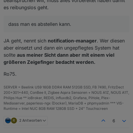
beanspruchen will, muss alles vorbereitet haben damit
es reibungslos geht.
dass man es abstellen kann.
JA geht, nennt sich
notification-manager
. Wer diesen
aber einsetzt und dann ein ungepflegtes System hat
sollte
aus meiner Sicht dann aber mit einem viel
größeren Zeigefinger bedacht werden.
Ro75.
SERVER = Beelink U59 16GB DDR4 RAM 512GB SSD, FB 7490, FritzDect
200+301+440, ConBee II, Zigbee Aqara Sensoren + NOUS A1Z, NOUS A1T,
Philips Hue ** ioBroker, REDIS, influxdb2, Grafana, PiHole, Plex-
Mediaserver, paperless-ngx (Docker), MariaDB + phpmyadmin *** VIS-
Runtime = Intel NUC 8GB RAM 128GB SSD + 24" Touchscreen
R
2 Antworten
6