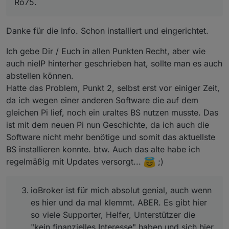
Ro75.
Neue Funktionen werden implementiert. Darauf
JA geht, nennt sich
notification-manager
. Wer diesen
bauen dann andere Programme/Entwickler. Ganz
aber einsetzt und dann ein ungepflegtes System hat
gutes Beispiel Debien 10 und nodejs. Dort werden
Danke für die Info. Schon installiert und eingerichtet.
sollte
aus meiner Sicht dann aber mit einem viel
Ro75.
Systemkomponenten in bestimmten Versionen
größeren Zeigefinger bedacht werden.
vorausgesetzt, aber die kommen nicht mehr - weil
Ich gebe Dir / Euch in allen Punkten Recht, aber wie
System einfach zu alt oder ungepflegt.
auch nieIP hinterher geschrieben hat, sollte man es auch
ioBroker ist für mich absolut genial, auch wenn es
abstellen können.
hier und da mal klemmt. ABER. Es gibt hier so viele
Hatte das Problem, Punkt 2, selbst erst vor einiger Zeit,
Supporter, Helfer, Unterstützer die "kein finanzielles
da ich wegen einer anderen Software die auf dem
Interesse" haben und sich hier ein Bein ausreißen.
Wenn man dann hier viel mitliest stoßen diese
gleichen Pi lief, noch ein uraltes BS nutzen musste. Das
Helfer immer wieder auf die gleichen Probleme.
ist mit dem neuen Pi nun Geschichte, da ich auch die
a) veraltete Adapter
Software nicht mehr benötige und somit das aktuellste
b) veraltetetes ungepflegtes Betriebssystem
BS installieren konnte. btw. Auch das alte habe ich
c) ominöse Erklärungen "wie was gemacht wird"
regelmäßig mit Updates versorgt...
;)
ioBroker ist für mich absolut genial, auch wenn
es hier und da mal klemmt. ABER. Es gibt hier
so viele Supporter, Helfer, Unterstützer die
"kein finanzielles Interesse" haben und sich hier