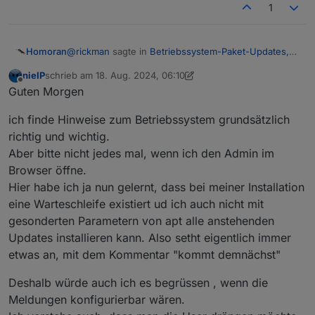
1
@
rickman
sagte in
Betriebssystem-Paket-Updates,
Homoran
Linux ist auf neustem Stand
:
nieIP
schrieb am
18. Aug. 2024, 06:10
zuletzt editiert von nieIP
Offline
Das gab es so vorher nicht
Guten Morgen
ich finde Hinweise zum Betriebssystem grundsätzlich
natürlich nicht.
richtig und wichtig.
Es hat sich nur durch die Supportt-Threads hier
Aber bitte nicht jedes mal, wenn ich den Admin im
gezeigt, das Probleme in ioBroker sehr häufig am
@
rickman
sagte in
Betriebssystem-Paket-Updates,
vernachlässigten Unterbau liegen.
Linux ist auf neustem Stand
:
Browser öffne.
daher wird jetzt auch auf diese Vernachlässigung
Hier habe ich ja nun gelernt, dass bei meiner Installation
da kam der Punkt nur, wenn was wirklich
hingewiesen.
eine Warteschleife existiert ud ich auch nicht mit
wichtiges passiert ist, worum man sich
nöö, da kam gar nichts zum Thema OS!
schnellstens kümmern sollte.
gesonderten Parametern von apt alle anstehenden
Updates installieren kann. Also setht eigentlich immer
etwas an, mit dem Kommentar "kommt demnächst"
Deshalb würde auch ich es begrüssen , wenn die
Meldungen konfigurierbar wären.