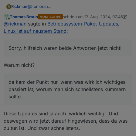
@
homoran
Rickman
R
Das weiß ich, aber jetzt kommt er jedes Mal, sobald
Thomas Braun
schrieb am
17. Aug. 2024, 07:46
MOST ACTIVE
ein Betriebssystemupdate da ist. Das gab es so
@
Thomas-Braun
zuletzt editiert von Thomas Braun
Online
@
rickman
sagte in
Betriebssystem-Paket-Updates,
vorher nicht - da kam der Punkt nur, wenn was
Danke für den Hinweis, das weiß ich ebenfalls. Nur
wirklich wichtiges passiert ist, worum man sich
mache ich das gerne ohne ständig beim öffnen vom
Sorry, hilfreich waren beide Antworten jetzt nicht!
Linux ist auf neustem Stand
:
schnellstens kümmern sollte.
iobroker drauf hingewiesen zu werden.
Ich habe nur die einfache Frage gestellt, ob man das
irgendwie abstellen kann. Ein einfaches Nein hätte
Meine Meinung zu diesem "neuen Feature" ist in dem
gereicht.
Fall einfach nur: So wichtig wie ein Kropf und kann
Sorry, hilfreich waren beide Antworten jetzt nicht!
eigentlich wieder weg oder könnte zumindest so
gemacht werden, dass man es abstellen kann.
Warum nicht?
da kam der Punkt nur, wenn was wirklich wichtiges
passiert ist, worum man sich schnellstens kümmern
sollte.
Diese Updates sind ja auch 'wirklich wichtig'. Und
deswegen wird jetzt darauf hingewiesen, dass da was
zu tun ist. Und zwar schnellstens.