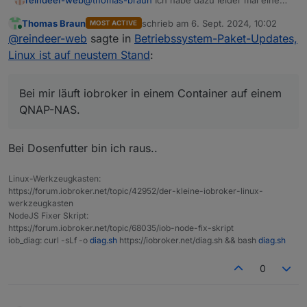
ganz blöde Frage.
Thomas Braun
schrieb am
6. Sept. 2024, 10:02
MOST ACTIVE
Bei mir läuft iobroker in einem Container auf
zuletzt editiert von
Online
@
reindeer-web
sagte in
Betriebssystem-Paket-Updates,
einem QNAP-NAS.
Dort kann ich mich als user iobroker einloggen
Linux ist auf neustem Stand
:
und diesen Befehl ausführen: maintenance
upgrade
Dabei werden aber nicht die Betriebssystem-
Bei mir läuft iobroker in einem Container auf einem
Paket-Updates installiert.
QNAP-NAS.
Da werde ich wohl warten müssen, bis es ein
Container-Update gibt, oder verstehe ich da was
falsch?
Bei Dosenfutter bin ich raus..
Linux-Werkzeugkasten:
https://forum.iobroker.net/topic/42952/der-kleine-iobroker-linux-
werkzeugkasten
NodeJS Fixer Skript:
https://forum.iobroker.net/topic/68035/iob-node-fix-skript
iob_diag: curl -sLf -o
diag.sh
https://iobroker.net/diag.sh && bash
diag.sh
0