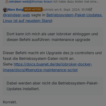
reindeer-web
@
thomas-braun
Ich habe dazu leider mal eine
ganz blöde Frage.
Marc Berg
schrieb am
6. Sept. 2024, 10:09
MOST ACTIVE
Bei mir läuft iobroker in einem Container auf
zuletzt editiert von Marc Berg
9. Juni 2024,
Offline
@
reindeer-web
sagte in
Betriebssystem-Paket-Updates,
einem QNAP-NAS.
Dort kann ich mich als user iobroker einloggen
Linux ist auf neustem Stand
:
und diesen Befehl ausführen: maintenance
upgrade
Dabei werden aber nicht die Betriebssystem-
Dort kann ich mich als user iobroker einloggen und
Paket-Updates installiert.
diesen Befehl ausführen: maintenance upgrade
Da werde ich wohl warten müssen, bis es ein
Container-Update gibt, oder verstehe ich da was
falsch?
Dieser Befehl macht ein Upgrade des js-controllers und
fasst die Betriebssystem-Daten nicht an.
Siehe
https://docs.buanet.de/de/iobroker-docker-
image/docs/#benutze-maintenance-script
Dabei werden aber nicht die Betriebssystem-Paket-
Updates installiert.
Korrekt.