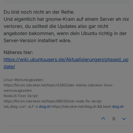
Du bist noch nicht an der Reihe.
Und eigentlich hat gnome-Kram auf einem Server eh nix
verloren, du solltest die Updates also gar nicht
angeboten bekommen, wenn dein Ubuntu richtig in der
Server-Version installiert wäre.
(die "Neustart des Systems Meldung" ist nach einem
Näheres hier:
reboot weg)
https://wiki.ubuntuusers.de/Aktualisierungen/phased_up
:~$ sudo apt full-upgrade

date/
Paketlisten werden gelesen… Fertig

Abhängigkeitsbaum wird aufgebaut… Fertig

Statusinformationen werden eingelesen… Fertig

Linux-Werkzeugkasten:
Paketaktualisierung (Upgrade) wird berechnet… Fe
https://forum.iobroker.net/topic/42952/der-kleine-iobroker-linux-
Folgende Aktualisierungen wurden aufgrund von ge
werkzeugkasten
  gnome-shell gnome-shell-common gnome-text-edit
NodeJS Fixer Skript:
https://forum.iobroker.net/topic/68035/iob-node-fix-skript
iob_diag: curl -sLf -o
diag.sh
https://iobroker.net/diag.sh && bash
diag.sh
0