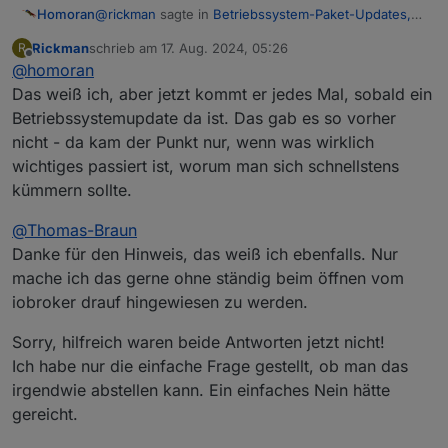
@
rickman
sagte in
Betriebssystem-Paket-Updates,
Homoran
Linux ist auf neustem Stand
:
Rickman
schrieb am
17. Aug. 2024, 05:26
R
zuletzt editiert von
Offline
@
homoran
diese rote 1 unter Hosts erscheint
Das weiß ich, aber jetzt kommt er jedes Mal, sobald ein
Betriebssystemupdate da ist. Das gab es so vorher
das hat nichts mit den Meldungen zu tun.
Diese rote Zahl bei Hosts oder Adapter gibt es schon
nicht - da kam der Punkt nur, wenn was wirklich
ewig.
wichtiges passiert ist, worum man sich schnellstens
kümmern sollte.
@
Thomas-Braun
Danke für den Hinweis, das weiß ich ebenfalls. Nur
mache ich das gerne ohne ständig beim öffnen vom
iobroker drauf hingewiesen zu werden.
Sorry, hilfreich waren beide Antworten jetzt nicht!
Ich habe nur die einfache Frage gestellt, ob man das
irgendwie abstellen kann. Ein einfaches Nein hätte
gereicht.