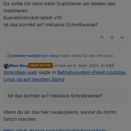
Dabei werden aber nicht die Betriebssystem-
image/docs/#benutze-maintenance-script
Da sollte ich dann beim Duplizieren am besten das
Paket-Updates installiert.
installieren:
Korrekt.
buanet/iobroker:latest-v10
Ist das korrekt so? inklusive Schreibweise?
Da werde ich wohl warten müssen, bis es ein
Container-Update gibt, oder verstehe ich da
0
Warten? Das letzte Update gab's gestern. Nicht
was falsch?
aktuell genug?
reindeer-web
@
marc-berg
Vielen Dank für den Hinweis!
Habe es in portainer nicht gesehen, da ich dort
Marc Berg
schrieb am
6. Sept. 2024, 10:43
MOST ACTIVE
dieses image installiert hatte:
zuletzt editiert von Marc Berg
9. Juni 2024
Offline
@
reindeer-web
sagte in
Betriebssystem-Paket-Updates,
buanet/iobroker:v9.0.0
Da sollte ich dann beim Duplizieren am besten
Linux ist auf neustem Stand
:
das installieren:
buanet/iobroker:latest-v10
Ist das korrekt so? inklusive Schreibweise?
Ist das korrekt so? inklusive Schreibweise?
Wenn du dir das hier rauskopierst, kannst du nichts
falsch machen:
https://hub.docker.com/r/buanet/iobroker/tags