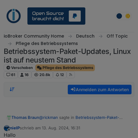
Weiter zum Inhalt
ioBroker Community Home
Deutsch
Off Topic
Pflege des Betriebssystems
Betriebssystem-Paket-Updates, Linux
ist auf neustem Stand
Verschoben
Pflege des Betriebssystems
61
16
20.6k
12
Anmelden zum Antworten
@
rickman
sagte in
Betriebssystem-Paket-
Thomas Braun
Updates, Linux ist auf neustem Stand
:
nieIP
schrieb am
13. Aug. 2024, 16:31
zuletzt editiert von
Offline
bekomme jedes mal einen halben
Hallo