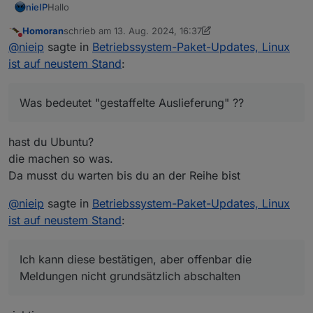
Hallo
nieIP
Homoran
schrieb am
13. Aug. 2024, 16:37
mit den hier gegebenen Tips bin ich jetzt immerhin auf 3
zuletzt editiert von Homoran
Nicht stören
@
nieip
sagte in
Betriebssystem-Paket-Updates, Linux
verfügbare Updates runter.
Aber jedes Mal, wenn ich mich in ioBroker in den Admin
Hat jemand einen Tip, wie ich auch die letzten 3
ist auf neustem Stand
:
einlogge, bringt der Host wieder eine Adapterwarnung.
verfügbaren Updates installiert bekomme?
Ich kann diese bestätigen, aber offenbar die Meldungen
Was bedeutet "gestaffelte Auslieferung" ??
nicht grundsätzlich abschalten :(
Was bedeutet "gestaffelte Auslieferung" ??
hast du Ubuntu?
die machen so was.
Da musst du warten bis du an der Reihe bist
@
nieip
sagte in
Betriebssystem-Paket-Updates, Linux
ist auf neustem Stand
:
(die "Neustart des Systems Meldung" ist nach einem
Ich kann diese bestätigen, aber offenbar die
reboot weg)
:~$ sudo apt full-upgrade

Meldungen nicht grundsätzlich abschalten
Paketlisten werden gelesen… Fertig

Abhängigkeitsbaum wird aufgebaut… Fertig

Statusinformationen werden eingelesen… Fertig
