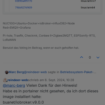
NUC10I3+Ubuntu+Docker+ioBroker+influxDB2+Node
Red+EMQX+Grafana
Pi-hole, Traefik, Checkmk, Conbee II+Zigbee2MQTT, ESPSomfy-RTS,
LoRaWAN
Benutzt das Voting im Beitrag, wenn er euch geholfen hat.
0
@
reindeer-web
sagte in
Betriebssystem-Paket-
Marc Berg
Updates, Linux ist auf neustem Stand
:
reindeer-web
schrieb am
6. Sept. 2024, 10:28
zuletzt editiert von
Offline
Dort kann ich mich als user iobroker einloggen
@
marc-berg
Vielen Dank für den Hinweis!
und diesen Befehl ausführen: maintenance
Habe es in portainer nicht gesehen, da ich dort dieses
Dieser Befehl macht ein Upgrade des js-controllers
upgrade
image installiert hatte:
und fasst die Betriebssystem-Daten nicht an.
buanet/iobroker:v9.0.0
Siehe
https://docs.buanet.de/de/iobroker-docker-