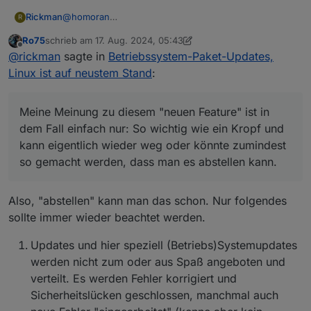
@
homoran
Rickman
R
Das weiß ich, aber jetzt kommt er jedes Mal, sobald
Ro75
schrieb am
17. Aug. 2024, 05:43
ein Betriebssystemupdate da ist. Das gab es so
@
Thomas-Braun
zuletzt editiert von Ro75
Offline
@
rickman
sagte in
Betriebssystem-Paket-Updates,
vorher nicht - da kam der Punkt nur, wenn was
Danke für den Hinweis, das weiß ich ebenfalls. Nur
wirklich wichtiges passiert ist, worum man sich
mache ich das gerne ohne ständig beim öffnen vom
Sorry, hilfreich waren beide Antworten jetzt nicht!
Linux ist auf neustem Stand
:
schnellstens kümmern sollte.
iobroker drauf hingewiesen zu werden.
Ich habe nur die einfache Frage gestellt, ob man das
irgendwie abstellen kann. Ein einfaches Nein hätte
Meine Meinung zu diesem "neuen Feature" ist in dem
gereicht.
Fall einfach nur: So wichtig wie ein Kropf und kann
Meine Meinung zu diesem "neuen Feature" ist in
eigentlich wieder weg oder könnte zumindest so
dem Fall einfach nur: So wichtig wie ein Kropf und
gemacht werden, dass man es abstellen kann.
kann eigentlich wieder weg oder könnte zumindest
so gemacht werden, dass man es abstellen kann.
Also, "abstellen" kann man das schon. Nur folgendes
sollte immer wieder beachtet werden.
Updates und hier speziell (Betriebs)Systemupdates
werden nicht zum oder aus Spaß angeboten und
verteilt. Es werden Fehler korrigiert und
Sicherheitslücken geschlossen, manchmal auch