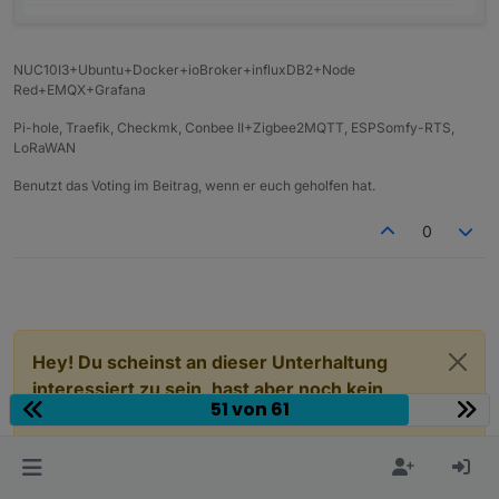
NUC10I3+Ubuntu+Docker+ioBroker+influxDB2+Node
Red+EMQX+Grafana
Pi-hole, Traefik, Checkmk, Conbee II+Zigbee2MQTT, ESPSomfy-RTS,
LoRaWAN
Benutzt das Voting im Beitrag, wenn er euch geholfen hat.
0
Hey! Du scheinst an dieser Unterhaltung
interessiert zu sein, hast aber noch kein
51 von 61
Konto.
Hast du es satt, bei jedem Besuch durch die
gleichen Beiträge zu scrollen? Wenn du dich