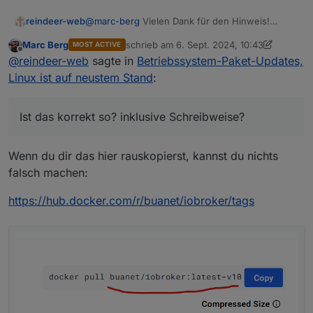
reindeer-web
@
marc-berg
Vielen Dank für den Hinweis!
Habe es in portainer nicht gesehen, da ich dort
Marc Berg
schrieb am
6. Sept. 2024, 10:43
MOST ACTIVE
dieses image installiert hatte:
zuletzt editiert von Marc Berg
9. Juni 2024
Offline
@
reindeer-web
sagte in
Betriebssystem-Paket-Updates,
buanet/iobroker:v9.0.0
Da sollte ich dann beim Duplizieren am besten
Linux ist auf neustem Stand
:
das installieren:
buanet/iobroker:latest-v10
Ist das korrekt so? inklusive Schreibweise?
Ist das korrekt so? inklusive Schreibweise?
Wenn du dir das hier rauskopierst, kannst du nichts
falsch machen:
https://hub.docker.com/r/buanet/iobroker/tags