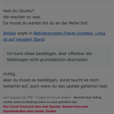
hast du Ubuntu?
die machen so was.
Da musst du warten bis du an der Reihe bist
@
nieip
sagte in
Betriebssystem-Paket-Updates, Linux
ist auf neustem Stand
:
(die "Neustart des Systems Meldung" ist nach einem
Ich kann diese bestätigen, aber offenbar die
reboot weg)
:~$ sudo apt full-upgrade

Meldungen nicht grundsätzlich abschalten
Paketlisten werden gelesen… Fertig

Abhängigkeitsbaum wird aufgebaut… Fertig

Statusinformationen werden eingelesen… Fertig

richtig.
Paketaktualisierung (Upgrade) wird berechnet… Fe
aber du musst es bestätigen, sonst taucht es noch
Folgende Aktualisierungen wurden aufgrund von ge
weiterhin auf, auch wenn du das update gefahren hast.
  gnome-shell gnome-shell-common gnome-text-edit
kein Support per PN! - Fragen im Forum stellen -
Benutzt das Voting
rechts unten im Beitrag wenn er euch geholfen hat.
Das Forum freut sich über eine Spende. Benutzt dazu den
Spendenbutton oben rechts. Danke!