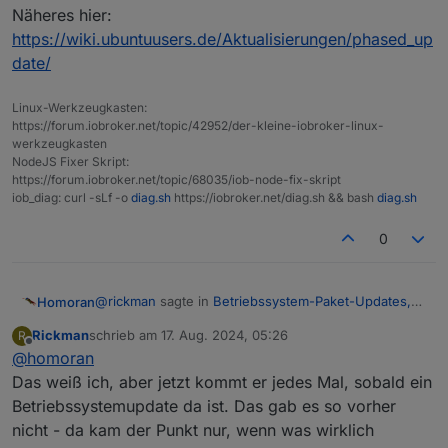
(die "Neustart des Systems Meldung" ist nach einem
Näheres hier:
reboot weg)
https://wiki.ubuntuusers.de/Aktualisierungen/phased_up
:~$ sudo apt full-upgrade

date/
Paketlisten werden gelesen… Fertig

Abhängigkeitsbaum wird aufgebaut… Fertig

Statusinformationen werden eingelesen… Fertig

Linux-Werkzeugkasten:
Paketaktualisierung (Upgrade) wird berechnet… Fe
https://forum.iobroker.net/topic/42952/der-kleine-iobroker-linux-
Folgende Aktualisierungen wurden aufgrund von ge
werkzeugkasten
  gnome-shell gnome-shell-common gnome-text-edit
NodeJS Fixer Skript:
https://forum.iobroker.net/topic/68035/iob-node-fix-skript
iob_diag: curl -sLf -o
diag.sh
https://iobroker.net/diag.sh && bash
diag.sh
0
@
rickman
sagte in
Betriebssystem-Paket-Updates,
Homoran
Linux ist auf neustem Stand
:
Rickman
schrieb am
17. Aug. 2024, 05:26
R
zuletzt editiert von
Offline
@
homoran
diese rote 1 unter Hosts erscheint
Das weiß ich, aber jetzt kommt er jedes Mal, sobald ein
Betriebssystemupdate da ist. Das gab es so vorher
das hat nichts mit den Meldungen zu tun.
Diese rote Zahl bei Hosts oder Adapter gibt es schon
nicht - da kam der Punkt nur, wenn was wirklich
ewig.