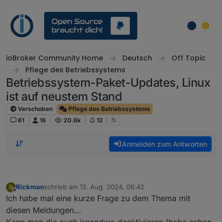
Weiter zum Inhalt
ioBroker Community Home
Deutsch
Off Topic
Pflege des Betriebssystems
Betriebssystem-Paket-Updates, Linux
ist auf neustem Stand
Verschoben
Pflege des Betriebssystems
61
16
20.6k
12
Anmelden zum Antworten
Rickman
schrieb am
13. Aug. 2024, 08:42
R
zuletzt editiert von
Offline
Ich habe mal eine kurze Frage zu dem Thema mit
diesen Meldungen...
Kann man die auch irgendwo deaktivieren (habe schon