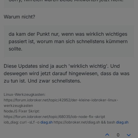
eigentlich wieder weg oder könnte zumindest so
gemacht werden, dass man es abstellen kann.
Warum nicht?
da kam der Punkt nur, wenn was wirklich wichtiges
passiert ist, worum man sich schnellstens kümmern
sollte.
Diese Updates sind ja auch 'wirklich wichtig'. Und
deswegen wird jetzt darauf hingewiesen, dass da was
zu tun ist. Und zwar schnellstens.
Linux-Werkzeugkasten:
https://forum.iobroker.net/topic/42952/der-kleine-iobroker-linux-
werkzeugkasten
NodeJS Fixer Skript:
https://forum.iobroker.net/topic/68035/iob-node-fix-skript
iob_diag: curl -sLf -o
diag.sh
https://iobroker.net/diag.sh && bash
diag.sh
0