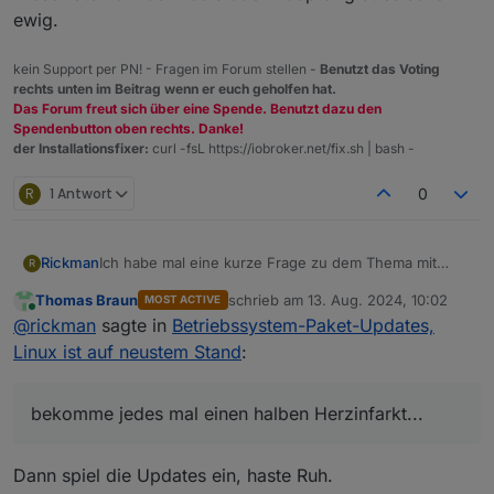
ewig.
kein Support per PN! - Fragen im Forum stellen -
Benutzt das Voting
rechts unten im Beitrag wenn er euch geholfen hat.
Das Forum freut sich über eine Spende. Benutzt dazu den
Spendenbutton oben rechts. Danke!
der Installationsfixer:
curl -fsL https://iobroker.net/fix.sh | bash -
R
1 Antwort
0
Rickman
Ich habe mal eine kurze Frage zu dem Thema mit
R
diesen Meldungen...
Thomas Braun
schrieb am
13. Aug. 2024, 10:02
MOST ACTIVE
Kann man die auch irgendwo deaktivieren (habe
zuletzt editiert von
Online
@
rickman
sagte in
Betriebssystem-Paket-Updates,
schon gesucht, aber nichts dazu gefunden)?
Mich nervt es, wenn ich nach zwei Tagen wieder aufs
Linux ist auf neustem Stand
:
System schaue und jedes Mal diese rote 1 unter
Hosts erscheint - bekomme jedes mal einen halben
Herzinfarkt...
bekomme jedes mal einen halben Herzinfarkt...
Dann spiel die Updates ein, haste Ruh.