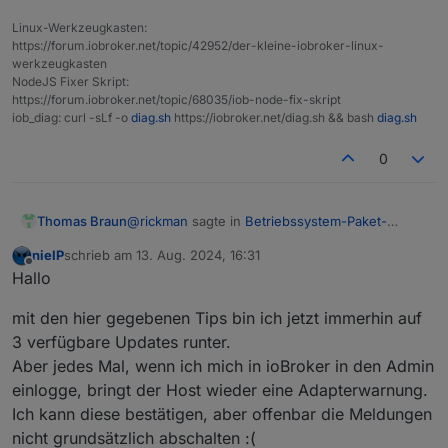
Linux-Werkzeugkasten:
https://forum.iobroker.net/topic/42952/der-kleine-iobroker-linux-
werkzeugkasten
NodeJS Fixer Skript:
https://forum.iobroker.net/topic/68035/iob-node-fix-skript
iob_diag: curl -sLf -o
diag.sh
https://iobroker.net/diag.sh && bash
diag.sh
0
@
rickman
sagte in
Betriebssystem-Paket-
Thomas Braun
Updates, Linux ist auf neustem Stand
:
nieIP
schrieb am
13. Aug. 2024, 16:31
zuletzt editiert von
Offline
bekomme jedes mal einen halben
Hallo
Herzinfarkt...
Dann spiel die Updates ein, haste Ruh.
mit den hier gegebenen Tips bin ich jetzt immerhin auf
3 verfügbare Updates runter.
Aber jedes Mal, wenn ich mich in ioBroker in den Admin
einlogge, bringt der Host wieder eine Adapterwarnung.
Ich kann diese bestätigen, aber offenbar die Meldungen
nicht grundsätzlich abschalten :(