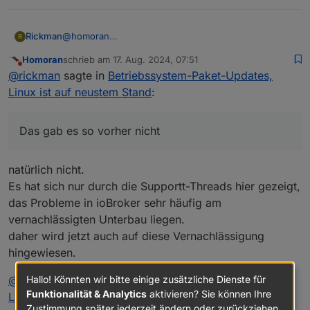
@
homoran
Rickman
R
Das weiß ich, aber jetzt kommt er jedes Mal, sobald
Homoran
schrieb am
17. Aug. 2024, 07:51
ein Betriebssystemupdate da ist. Das gab es so
@
Thomas-Braun
zuletzt editiert von
Nicht stören
@
rickman
sagte in
Betriebssystem-Paket-Updates,
vorher nicht - da kam der Punkt nur, wenn was
Danke für den Hinweis, das weiß ich ebenfalls. Nur
wirklich wichtiges passiert ist, worum man sich
mache ich das gerne ohne ständig beim öffnen vom
Sorry, hilfreich waren beide Antworten jetzt nicht!
Linux ist auf neustem Stand
:
schnellstens kümmern sollte.
iobroker drauf hingewiesen zu werden.
Ich habe nur die einfache Frage gestellt, ob man das
irgendwie abstellen kann. Ein einfaches Nein hätte
Meine Meinung zu diesem "neuen Feature" ist in dem
gereicht.
Fall einfach nur: So wichtig wie ein Kropf und kann
Das gab es so vorher nicht
eigentlich wieder weg oder könnte zumindest so
gemacht werden, dass man es abstellen kann.
natürlich nicht.
Es hat sich nur durch die Supportt-Threads hier gezeigt,
das Probleme in ioBroker sehr häufig am
vernachlässigten Unterbau liegen.
daher wird jetzt auch auf diese Vernachlässigung
hingewiesen.
Hallo! Könnten wir bitte einige zusätzliche Dienste für
@
rickman
sagte in
Betriebssystem-Paket-Updates,
Funktionalität & Analytics
aktivieren? Sie können Ihre
Linux ist auf neustem Stand
:
Zustimmung später jederzeit ändern oder zurückziehen.