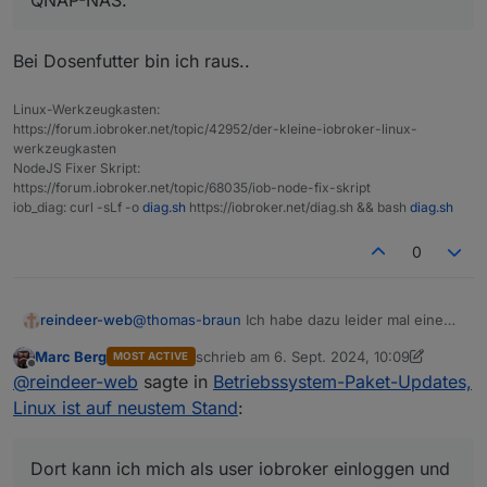
QNAP-NAS.
Da werde ich wohl warten müssen, bis es ein
Container-Update gibt, oder verstehe ich da was
falsch?
Bei Dosenfutter bin ich raus..
Linux-Werkzeugkasten:
https://forum.iobroker.net/topic/42952/der-kleine-iobroker-linux-
werkzeugkasten
NodeJS Fixer Skript:
https://forum.iobroker.net/topic/68035/iob-node-fix-skript
iob_diag: curl -sLf -o
diag.sh
https://iobroker.net/diag.sh && bash
diag.sh
0
reindeer-web
@
thomas-braun
Ich habe dazu leider mal eine
ganz blöde Frage.
Marc Berg
schrieb am
6. Sept. 2024, 10:09
MOST ACTIVE
Bei mir läuft iobroker in einem Container auf
zuletzt editiert von Marc Berg
9. Juni 2024,
Offline
@
reindeer-web
sagte in
Betriebssystem-Paket-Updates,
einem QNAP-NAS.
Dort kann ich mich als user iobroker einloggen
Linux ist auf neustem Stand
:
und diesen Befehl ausführen: maintenance
upgrade
Dabei werden aber nicht die Betriebssystem-
Dort kann ich mich als user iobroker einloggen und
Paket-Updates installiert.