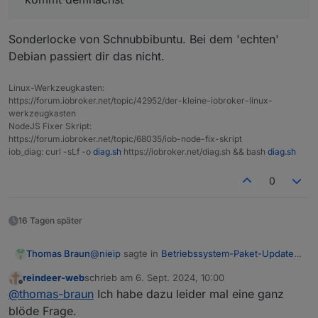
Sonderlocke von Schnubbibuntu. Bei dem 'echten'
Debian passiert dir das nicht.
Linux-Werkzeugkasten:
https://forum.iobroker.net/topic/42952/der-kleine-iobroker-linux-
werkzeugkasten
NodeJS Fixer Skript:
https://forum.iobroker.net/topic/68035/iob-node-fix-skript
iob_diag: curl -sLf -o
diag.sh
https://iobroker.net/diag.sh && bash
diag.sh
0
16 Tagen später
@
nieip
sagte in
Betriebssystem-Paket-Updates,
Thomas Braun
Linux ist auf neustem Stand
:
reindeer-web
schrieb am
6. Sept. 2024, 10:00
zuletzt editiert von
Offline
nur wirklich per apt upgrade installierbare
@
thomas-braun
Ich habe dazu leider mal eine ganz
Updates anmahnen
blöde Frage.
Ist ein Ding des OS, der admin zeigt nur an was