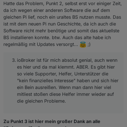
Hatte das Problem, Punkt 2, selbst erst vor einiger Zeit,
Supporter, Helfer, Unterstützer die "kein finanzielles
da ich wegen einer anderen Software die auf dem
Interesse" haben und sich hier ein Bein ausreißen.
Wenn man dann hier viel mitliest stoßen diese
gleichen Pi lief, noch ein uraltes BS nutzen musste. Das
Helfer immer wieder auf die gleichen Probleme.
ist mit dem neuen Pi nun Geschichte, da ich auch die
a) veraltete Adapter
Software nicht mehr benötige und somit das aktuellste
b) veraltetetes ungepflegtes Betriebssystem
BS installieren konnte. btw. Auch das alte habe ich
c) ominöse Erklärungen "wie was gemacht wird"
regelmäßig mit Updates versorgt...
;)
ioBroker ist für mich absolut genial, auch wenn
es hier und da mal klemmt. ABER. Es gibt hier
so viele Supporter, Helfer, Unterstützer die
"kein finanzielles Interesse" haben und sich hier
ein Bein ausreißen. Wenn man dann hier viel
mitliest stoßen diese Helfer immer wieder auf
die gleichen Probleme.
Zu Punkt 3 ist hier mein großer Dank an alle