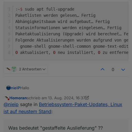
:~
$ 
sudo apt full-upgrade
Paketlisten werden gelesen… Fertig
Abhängigkeitsbaum wird aufgebaut… Fertig
Statusinformationen werden eingelesen… Fertig
Paketaktualisierung (Upgrade) wird berechnet… Fer
Folgende Aktualisierungen wurden aufgrund von ges
  gnome-shell gnome-shell-common gnome-text-edito
0
 aktualisiert, 
0
 neu installiert, 
0
 zu entfernen
2 Antworten
0
Hallo
nieIP
Homoran
schrieb am
13. Aug. 2024, 16:37
mit den hier gegebenen Tips bin ich jetzt immerhin auf 3
zuletzt editiert von Homoran
Nicht stören
@
nieip
sagte in
Betriebssystem-Paket-Updates, Linux
verfügbare Updates runter.
Aber jedes Mal, wenn ich mich in ioBroker in den Admin
Hat jemand einen Tip, wie ich auch die letzten 3
ist auf neustem Stand
:
einlogge, bringt der Host wieder eine Adapterwarnung.
verfügbaren Updates installiert bekomme?
Ich kann diese bestätigen, aber offenbar die Meldungen
Was bedeutet "gestaffelte Auslieferung" ??
nicht grundsätzlich abschalten :(
Was bedeutet "gestaffelte Auslieferung" ??