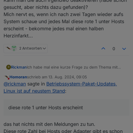
gesucht, aber nichts dazu gefunden)?
Mich nervt es, wenn ich nach zwei Tagen wieder aufs
System schaue und jedes Mal diese rote 1 unter Hosts
erscheint - bekomme jedes mal einen halben
Herzinfarkt...
2 Antworten
0
Rickman
Ich habe mal eine kurze Frage zu dem Thema mit
R
diesen Meldungen...
Homoran
schrieb am
13. Aug. 2024, 09:05
Kann man die auch irgendwo deaktivieren (habe
zuletzt editiert von
Nicht stören
@
rickman
sagte in
Betriebssystem-Paket-Updates,
schon gesucht, aber nichts dazu gefunden)?
Mich nervt es, wenn ich nach zwei Tagen wieder aufs
Linux ist auf neustem Stand
:
System schaue und jedes Mal diese rote 1 unter
Hosts erscheint - bekomme jedes mal einen halben
Herzinfarkt...
diese rote 1 unter Hosts erscheint
das hat nichts mit den Meldungen zu tun.
Diese rote Zahl bei Hosts oder Adapter gibt es schon