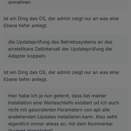
anmahnen
Updates installieren kann. Also setht eigentlich immer
Da sehe ich aber auch Spielraum für Kompromisse
Admins im Browser bringen (einstellbar)
etwas an, mit dem Kommentar "kommt demnächst"
Beispiele / Vorschläge
die Prüfung auf Updates seltener machen.
Einstellbar. Max 30 Tage.
Ist ein Ding des OS, der admin zeigt nur an was eine
die Updateprüfung des Betriebssystems an das
Ebene tiefer anliegt.
einstellbare Zeitintervall der Updateprüfung der
Adapter koppeln.
die Updateprüfung des Betriebssystems an das
einstellbare Zeitintervall der Updateprüfung der
Adapter koppeln.
Ist ein Ding des OS, der admin zeigt nur an was eine
Ebene tiefer anliegt.
Hier habe ich ja nun gelernt, dass bei meiner
Installation eine Warteschleife existiert ud ich auch
nicht mit gesonderten Parametern von apt alle
anstehenden Updates installieren kann. Also setht
eigentlich immer etwas an, mit dem Kommentar
"kommt demnächst"