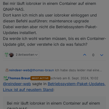
Bei mir läuft iobroker in einem Container auf einem
eine Ebene tiefer anliegt.
QNAP-NAS.
die Updateprüfung des Betriebssystems
Dort kann ich mich als user iobroker einloggen und
an das einstellbare Zeitintervall der
diesen Befehl ausführen: maintenance upgrade
Ist ein Ding des OS, der admin zeigt nur an was
Updateprüfung der Adapter koppeln.
eine Ebene tiefer anliegt.
Dabei werden aber nicht die Betriebssystem-Paket-
Updates installiert.
Hier habe ich ja nun gelernt, dass bei
Da werde ich wohl warten müssen, bis es ein Container-
meiner Installation eine Warteschleife
Sonderlocke von Schnubbibuntu. Bei dem
Update gibt, oder verstehe ich da was falsch?
existiert ud ich auch nicht mit gesonderten
'echten' Debian passiert dir das nicht.
Parametern von apt alle anstehenden
Updates installieren kann. Also setht
2 Antworten
0
eigentlich immer etwas an, mit dem
Kommentar "kommt demnächst"
reindeer-web
@
thomas-braun
Ich habe dazu leider mal eine
ganz blöde Frage.
Thomas Braun
schrieb am
6. Sept. 2024, 10:02
MOST ACTIVE
Bei mir läuft iobroker in einem Container auf
zuletzt editiert von
Online
@
reindeer-web
sagte in
Betriebssystem-Paket-Updates,
einem QNAP-NAS.
Dort kann ich mich als user iobroker einloggen
Linux ist auf neustem Stand
:
und diesen Befehl ausführen: maintenance
upgrade
Dabei werden aber nicht die Betriebssystem-
Bei mir läuft iobroker in einem Container auf einem
Paket-Updates installiert.