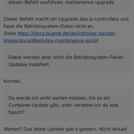
diesen Befehl ausführen: maintenance upgrade
Da werde ich wohl warten müssen, bis es ein
Container-Update gibt, oder verstehe ich da was
falsch?
Dieser Befehl macht ein Upgrade des js-controllers und
fasst die Betriebssystem-Daten nicht an.
Siehe
https://docs.buanet.de/de/iobroker-docker-
image/docs/#benutze-maintenance-script
Dabei werden aber nicht die Betriebssystem-Paket-
Updates installiert.
Korrekt.
Da werde ich wohl warten müssen, bis es ein
Container-Update gibt, oder verstehe ich da was
falsch?
Warten? Das letzte Update gab's gestern. Nicht aktuell