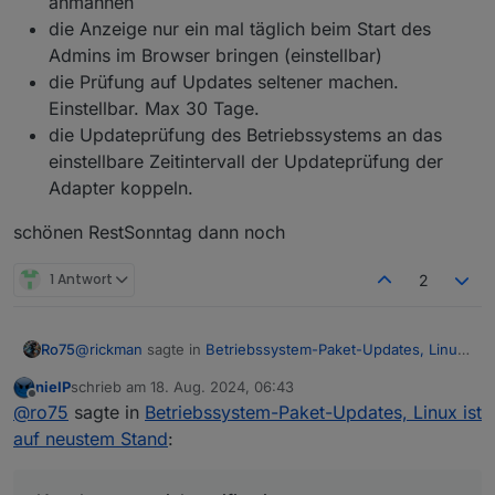
anmahnen
die Anzeige nur ein mal täglich beim Start des
Admins im Browser bringen (einstellbar)
die Prüfung auf Updates seltener machen.
Einstellbar. Max 30 Tage.
die Updateprüfung des Betriebssystems an das
einstellbare Zeitintervall der Updateprüfung der
Adapter koppeln.
schönen RestSonntag dann noch
1 Antwort
2
@
rickman
sagte in
Betriebssystem-Paket-Updates, Linux
Ro75
ist auf neustem Stand
:
nieIP
schrieb am
18. Aug. 2024, 06:43
zuletzt editiert von
Offline
Meine Meinung zu diesem "neuen Feature" ist in
@
ro75
sagte in
Betriebssystem-Paket-Updates, Linux ist
dem Fall einfach nur: So wichtig wie ein Kropf und
auf neustem Stand
:
Also, "abstellen" kann man das schon. Nur folgendes
kann eigentlich wieder weg oder könnte zumindest
sollte immer wieder beachtet werden.
so gemacht werden, dass man es abstellen kann.
Updates und hier speziell (Betriebs)Systemupdates