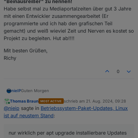
"Beinausreißer" zu nennen!
Habe selbst mal zu Mediaportalzeiten über gut 3 Jahre
mit einen Entwickler zusammengearbeitet (Er
programmierte und ich hab den grafischen Teil
gemacht) und weiß wieviel Zeit und Nerven es kostet so
Projekt zu begleiten. Hut ab!!!!
Mit besten Grüßen,
Richy
0
Guten Morgen
nieIP
Thomas Braun
schrieb am
21. Aug. 2024, 09:28
MOST ACTIVE
ich finde Hinweise zum Betriebssystem grundsätzlich
zuletzt editiert von
Online
@
nieip
sagte in
Betriebssystem-Paket-Updates, Linux
richtig und wichtig.
Aber bitte nicht jedes mal, wenn ich den Admin im
Deshalb würde auch ich es begrüssen , wenn die
ist auf neustem Stand
:
Browser öffne.
Meldungen konfigurierbar wären.
Hier habe ich ja nun gelernt, dass bei meiner Installation
Ich verstehe auch, dass man die User drängen möchte,
nur wirklich per apt upgrade installierbare Updates
eine Warteschleife existiert ud ich auch nicht mit
das betriebssstem als Grundlage von ioBroker möglichst
schönen RestSonntag dann noch
anmahnen
nur wirklich per apt upgrade installierbare Updates
gesonderten Parametern von apt alle anstehenden
aktuell zu halten.
die Anzeige nur ein mal täglich beim Start des