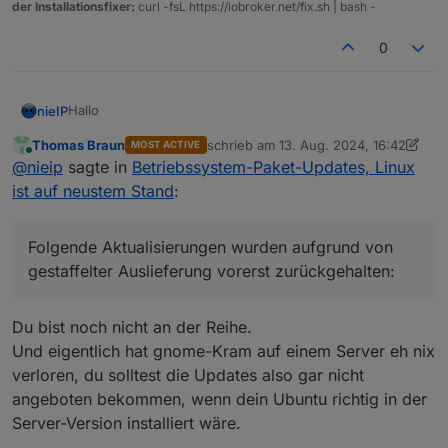
der Installationsfixer:
curl -fsL https://iobroker.net/fix.sh | bash -
0
Hallo
nieIP
Thomas Braun
schrieb am
13. Aug. 2024, 16:42
MOST ACTIVE
mit den hier gegebenen Tips bin ich jetzt immerhin auf 3
zuletzt editiert von Thomas Braun
Online
@
nieip
sagte in
Betriebssystem-Paket-Updates, Linux
verfügbare Updates runter.
Aber jedes Mal, wenn ich mich in ioBroker in den Admin
Hat jemand einen Tip, wie ich auch die letzten 3
ist auf neustem Stand
:
einlogge, bringt der Host wieder eine Adapterwarnung.
verfügbaren Updates installiert bekomme?
Ich kann diese bestätigen, aber offenbar die Meldungen
Was bedeutet "gestaffelte Auslieferung" ??
nicht grundsätzlich abschalten :(
Folgende Aktualisierungen wurden aufgrund von
gestaffelter Auslieferung vorerst zurückgehalten:
Du bist noch nicht an der Reihe.
Und eigentlich hat gnome-Kram auf einem Server eh nix
verloren, du solltest die Updates also gar nicht
angeboten bekommen, wenn dein Ubuntu richtig in der
Server-Version installiert wäre.