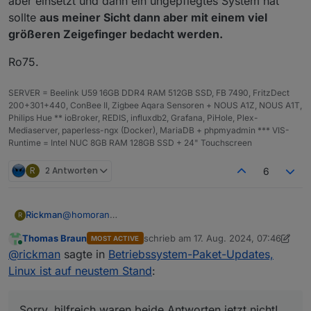
aber einsetzt und dann ein ungepflegtes System hat
sollte
aus meiner Sicht dann aber mit einem viel
größeren Zeigefinger bedacht werden.
Ro75.
SERVER = Beelink U59 16GB DDR4 RAM 512GB SSD, FB 7490, FritzDect
200+301+440, ConBee II, Zigbee Aqara Sensoren + NOUS A1Z, NOUS A1T,
Philips Hue ** ioBroker, REDIS, influxdb2, Grafana, PiHole, Plex-
Mediaserver, paperless-ngx (Docker), MariaDB + phpmyadmin *** VIS-
Runtime = Intel NUC 8GB RAM 128GB SSD + 24" Touchscreen
R
2 Antworten
6
@
homoran
Rickman
R
Das weiß ich, aber jetzt kommt er jedes Mal, sobald
Thomas Braun
schrieb am
17. Aug. 2024, 07:46
MOST ACTIVE
ein Betriebssystemupdate da ist. Das gab es so
@
Thomas-Braun
zuletzt editiert von Thomas Braun
Online
@
rickman
sagte in
Betriebssystem-Paket-Updates,
vorher nicht - da kam der Punkt nur, wenn was
Danke für den Hinweis, das weiß ich ebenfalls. Nur
wirklich wichtiges passiert ist, worum man sich
mache ich das gerne ohne ständig beim öffnen vom
Sorry, hilfreich waren beide Antworten jetzt nicht!
Linux ist auf neustem Stand
:
schnellstens kümmern sollte.
iobroker drauf hingewiesen zu werden.
Ich habe nur die einfache Frage gestellt, ob man das
irgendwie abstellen kann. Ein einfaches Nein hätte
Meine Meinung zu diesem "neuen Feature" ist in dem
gereicht.
Fall einfach nur: So wichtig wie ein Kropf und kann
Sorry, hilfreich waren beide Antworten jetzt nicht!