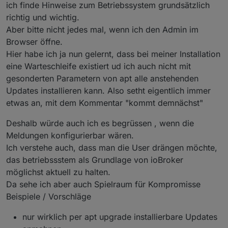
ich finde Hinweise zum Betriebssystem grundsätzlich
natürlich nicht.
richtig und wichtig.
Es hat sich nur durch die Supportt-Threads hier
Aber bitte nicht jedes mal, wenn ich den Admin im
gezeigt, das Probleme in ioBroker sehr häufig am
@
rickman
sagte in
Betriebssystem-Paket-Updates,
vernachlässigten Unterbau liegen.
Linux ist auf neustem Stand
:
Browser öffne.
daher wird jetzt auch auf diese Vernachlässigung
Hier habe ich ja nun gelernt, dass bei meiner Installation
da kam der Punkt nur, wenn was wirklich
hingewiesen.
eine Warteschleife existiert ud ich auch nicht mit
wichtiges passiert ist, worum man sich
nöö, da kam gar nichts zum Thema OS!
schnellstens kümmern sollte.
gesonderten Parametern von apt alle anstehenden
Updates installieren kann. Also setht eigentlich immer
etwas an, mit dem Kommentar "kommt demnächst"
Deshalb würde auch ich es begrüssen , wenn die
Meldungen konfigurierbar wären.
Ich verstehe auch, dass man die User drängen möchte,
das betriebssstem als Grundlage von ioBroker
möglichst aktuell zu halten.
Da sehe ich aber auch Spielraum für Kompromisse
Beispiele / Vorschläge
nur wirklich per apt upgrade installierbare Updates