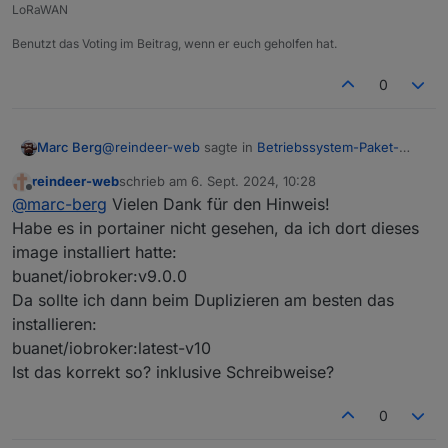
LoRaWAN
Benutzt das Voting im Beitrag, wenn er euch geholfen hat.
0
@
reindeer-web
sagte in
Betriebssystem-Paket-
Marc Berg
Updates, Linux ist auf neustem Stand
:
reindeer-web
schrieb am
6. Sept. 2024, 10:28
zuletzt editiert von
Offline
Dort kann ich mich als user iobroker einloggen
@
marc-berg
Vielen Dank für den Hinweis!
und diesen Befehl ausführen: maintenance
Habe es in portainer nicht gesehen, da ich dort dieses
Dieser Befehl macht ein Upgrade des js-controllers
upgrade
image installiert hatte:
und fasst die Betriebssystem-Daten nicht an.
buanet/iobroker:v9.0.0
Siehe
https://docs.buanet.de/de/iobroker-docker-
Dabei werden aber nicht die Betriebssystem-
image/docs/#benutze-maintenance-script
Da sollte ich dann beim Duplizieren am besten das
Paket-Updates installiert.
installieren:
Korrekt.
buanet/iobroker:latest-v10
Ist das korrekt so? inklusive Schreibweise?
Da werde ich wohl warten müssen, bis es ein
Container-Update gibt, oder verstehe ich da
0
Warten? Das letzte Update gab's gestern. Nicht
was falsch?
aktuell genug?