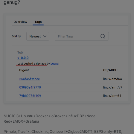
genug?
NUC10I3+Ubuntu+Docker+ioBroker+influxDB2+Node
Red+EMQX+Grafana
Pi-hole, Traefik, Checkmk, Conbee II+Zigbee2MQTT, ESPSomfy-RTS,