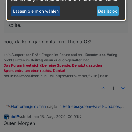
da kam der Punkt nur, wenn was wirklich wichtiges
Lassen Sie mich wählen
Das ist ok
passiert ist, worum man sich schnellstens kümmern
sollte.
nöö, da kam gar nichts zum Thema OS!
kein Support per PN! - Fragen im Forum stellen -
Benutzt das Voting
rechts unten im Beitrag wenn er euch geholfen hat.
Das Forum freut sich über eine Spende. Benutzt dazu den
Spendenbutton oben rechts. Danke!
der Installationsfixer:
curl -fsL https://iobroker.net/fix.sh | bash -
1
@
rickman
sagte in
Betriebssystem-Paket-Updates,
Homoran
Linux ist auf neustem Stand
:
nieIP
schrieb am
18. Aug. 2024, 06:10
zuletzt editiert von nieIP
Offline
Das gab es so vorher nicht
Guten Morgen